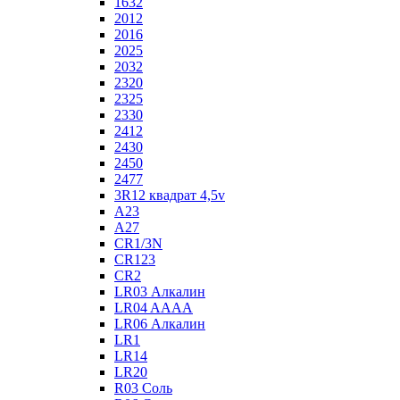
1632
2012
2016
2025
2032
2320
2325
2330
2412
2430
2450
2477
3R12 квадрат 4,5v
A23
A27
CR1/3N
CR123
CR2
LR03 Алкалин
LR04 AAAA
LR06 Алкалин
LR1
LR14
LR20
R03 Соль