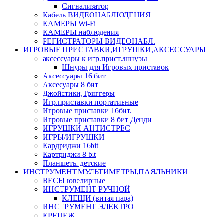
Сигнализатор
Кабель ВИДЕОНАБЛЮДЕНИЯ
КАМЕРЫ Wi-Fi
КАМЕРЫ наблюдения
РЕГИСТРАТОРЫ ВИДЕОНАБЛ.
ИГРОВЫЕ ПРИСТАВКИ,ИГРУШКИ,АКСЕССУАРЫ
аксесcуары к игр.прист./шнуры
Шнуры для Игровых приставок
Аксессуары 16 бит.
Аксесуары 8 бит
Джойстики,Триггеры
Игр.приставки портативные
Игровые приставки 16бит.
Игровые приставки 8 бит Денди
ИГРУШКИ АНТИСТРЕС
ИГРЫ/ИГРУШКИ
Кардриджи 16bit
Картриджи 8 bit
Планшеты детские
ИНСТРУМЕНТ,МУЛЬТИМЕТРЫ,ПАЯЛЬНИКИ
ВЕСЫ ювелирные
ИНСТРУМЕНТ РУЧНОЙ
КЛЕЩИ (витая пара)
ИНСТРУМЕНТ ЭЛЕКТРО
КРЕПЕЖ