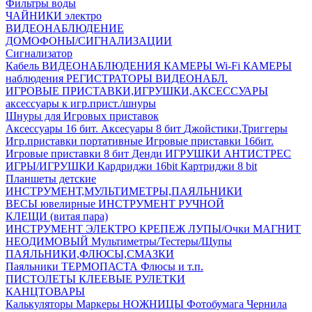
Фильтры воды
ЧАЙНИКИ электро
ВИДЕОНАБЛЮДЕНИЕ
ДОМОФОНЫ/СИГНАЛИЗАЦИИ
Сигнализатор
Кабель ВИДЕОНАБЛЮДЕНИЯ
КАМЕРЫ Wi-Fi
КАМЕРЫ
наблюдения
РЕГИСТРАТОРЫ ВИДЕОНАБЛ.
ИГРОВЫЕ ПРИСТАВКИ,ИГРУШКИ,АКСЕССУАРЫ
аксесcуары к игр.прист./шнуры
Шнуры для Игровых приставок
Аксессуары 16 бит.
Аксесуары 8 бит
Джойстики,Триггеры
Игр.приставки портативные
Игровые приставки 16бит.
Игровые приставки 8 бит Денди
ИГРУШКИ АНТИСТРЕС
ИГРЫ/ИГРУШКИ
Кардриджи 16bit
Картриджи 8 bit
Планшеты детские
ИНСТРУМЕНТ,МУЛЬТИМЕТРЫ,ПАЯЛЬНИКИ
ВЕСЫ ювелирные
ИНСТРУМЕНТ РУЧНОЙ
КЛЕЩИ (витая пара)
ИНСТРУМЕНТ ЭЛЕКТРО
КРЕПЕЖ
ЛУПЫ/Очки
МАГНИТ
НЕОДИМОВЫЙ
Мультиметры/Тестеры/Щупы
ПАЯЛЬНИКИ,ФЛЮСЫ,СМАЗКИ
Паяльники
ТЕРМОПАСТА
Флюсы и т.п.
ПИСТОЛЕТЫ КЛЕЕВЫЕ
РУЛЕТКИ
КАНЦТОВАРЫ
Калькуляторы
Маркеры
НОЖНИЦЫ
Фотобумага
Чернила