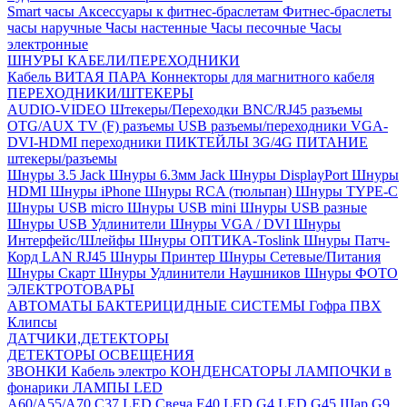
Smart часы
Аксессуары к фитнес-браслетам
Фитнес-браслеты
часы наручные
Часы настенные
Часы песочные
Часы
электронные
ШНУРЫ КАБЕЛИ/ПЕРЕХОДНИКИ
Кабель ВИТАЯ ПАРА
Коннекторы для магнитного кабеля
ПЕРЕХОДНИКИ/ШТЕКЕРЫ
AUDIO-VIDEO Штекеры/Переходки
BNC/RJ45 разъемы
OTG/AUX
TV (F) разъемы
USB разъемы/переходники
VGA-
DVI-HDMI переходники
ПИКТЕЙЛЫ 3G/4G
ПИТАНИЕ
штекеры/разъемы
Шнуры 3.5 Jack
Шнуры 6.3мм Jack
Шнуры DisplayPort
Шнуры
HDMI
Шнуры iPhone
Шнуры RCA (тюльпан)
Шнуры TYPE-C
Шнуры USB micro
Шнуры USB mini
Шнуры USB разные
Шнуры USB Удлинители
Шнуры VGA / DVI
Шнуры
Интерфейс/Шлейфы
Шнуры ОПТИКА-Toslink
Шнуры Патч-
Корд LAN RJ45
Шнуры Принтер
Шнуры Сетевые/Питания
Шнуры Скарт
Шнуры Удлинители Наушников
Шнуры ФОТО
ЭЛЕКТРОТОВАРЫ
АВТОМАТЫ
БАКТЕРИЦИДНЫЕ СИСТЕМЫ
Гофра ПВХ
Клипсы
ДАТЧИКИ,ДЕТЕКТОРЫ
ДЕТЕКТОРЫ ОСВЕЩЕНИЯ
ЗВОНКИ
Кабель электро
КОНДЕНСАТОРЫ
ЛАМПОЧКИ в
фонарики
ЛАМПЫ LED
A60/A55/A70
C37 LED Свеча
E40 LED
G4 LED
G45 Шар
G9