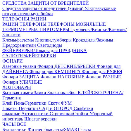
СРЕДСТВА ЗАЩИТЫ ОТ ВРЕДИТЕЛЕЙ
Средства защиты от вредителей (химия)
Ультразвуковые
отпугиватели,мухабойки
ТЕЛЕФОНЫ,РАЦИИ
РАЦИИ
ТЕЛЕФОНЫ
ТЕЛЕФОНЫ МОБИЛЬНЫЕ
ТЕРМОМЕТРЫ/СПИРТОМЕРЫ
Тумблеры/Кнопки/Клеммы/
Запчасти
Клемы/разъемы
Кнопки,тумблеры
Крокодилы/Зажимы
Предохранители
Светодиоды
ФЕЙЕРВЕРКИ/Товары для ПРАЗДНИКА
САЛЮТЫ/ФЕЙЕРВЕРКИ
ФОНАРИ
Лазерные указки
Фонари ДЕТСКИЕ/БРЕЛКИ
Фонари для
ДАЙВИНГА
Фонари для КЕМПИНГА
Фонари для РУЖЬЯ
Фонари ЗАЩИТА
Фонари НАЛОБНЫЕ
Фонари РАЗНЫЕ
Фонари УЛИЧНЫЕ
ХОЗТОВАРЫ
Бытовая химия
Замки
Знак-наклейка
КЛЕЙ/СКОТЧ/ПЕНА/
Герметик
Клей
Пена/Герметики
Скотч
ФУМ
Пакеты
Перчатки
САД и ОГОРОД
Салфетки
влажные,Антисептики
Стремянки/Стойки
Уборочный
инвентарь
Шпагат,веревки
ЧАСЫ ВСЕ
Будильники
Фитнес-браслеты/SMART часы