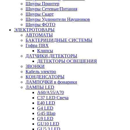
Шнуры Принтер
Шнуры Сетевые/Питания
Шнуры Скарт
Шнуры Удлинители Наушников
Шнуры ФОТО
ЭЛЕКТРОТОВАРЫ
АВТОМАТЫ
БАКТЕРИЦИДНЫЕ СИСТЕМЫ
Гофра ПВХ
Клипсы
ДАТЧИКИ,ДЕТЕКТОРЫ
ДЕТЕКТОРЫ ОСВЕЩЕНИЯ
ЗВОНКИ
Кабель электро
КОНДЕНСАТОРЫ
ЛАМПОЧКИ в фонарики
ЛАМПЫ LED
A60/A55/A70
C37 LED Свеча
E40 LED
G4 LED
G45 Шар
G9 LED
GU10 LED
GU5.3 LED