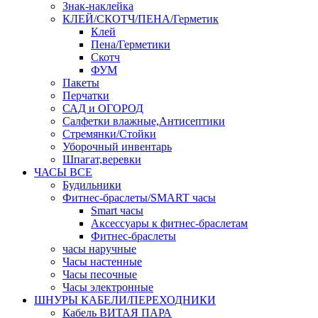
Знак-наклейка
КЛЕЙ/СКОТЧ/ПЕНА/Герметик
Клей
Пена/Герметики
Скотч
ФУМ
Пакеты
Перчатки
САД и ОГОРОД
Салфетки влажные,Антисептики
Стремянки/Стойки
Уборочный инвентарь
Шпагат,веревки
ЧАСЫ ВСЕ
Будильники
Фитнес-браслеты/SMART часы
Smart часы
Аксессуары к фитнес-браслетам
Фитнес-браслеты
часы наручные
Часы настенные
Часы песочные
Часы электронные
ШНУРЫ КАБЕЛИ/ПЕРЕХОДНИКИ
Кабель ВИТАЯ ПАРА