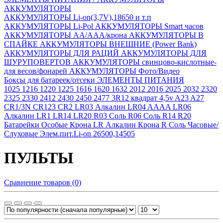
АККУМУЛЯТОРЫ
АККУМУЛЯТОРЫ Li-on(3,7V),18650 и т.п
АККУМУЛЯТОРЫ Li-Pol
АККУМУЛЯТОРЫ Smart часов
АККУМУЛЯТОРЫ АА/ААА/крона
АККУМУЛЯТОРЫ В
СПАЙКЕ
АККУМУЛЯТОРЫ ВНЕШНИЕ (Power Bank)
АККУМУЛЯТОРЫ ДЛЯ РАЦИЙ
АККУМУЛЯТОРЫ ДЛЯ
ШУРУПОВЕРТОВ
АККУМУЛЯТОРЫ свинцово-кислотные-
для весов/фонарей
АККУМУЛЯТОРЫ Фото/Видео
Боксы для батареек/отсеки
ЭЛЕМЕНТЫ ПИТАНИЯ
1025
1216
1220
1225
1616
1620
1632
2012
2016
2025
2032
2320
2325
2330
2412
2430
2450
2477
3R12 квадрат 4,5v
A23
A27
CR1/3N
CR123
CR2
LR03 Алкалин
LR04 AAAA
LR06
Алкалин
LR1
LR14
LR20
R03 Соль
R06 Соль
R14
R20
Батарейки Особые
Крона LR Алкалин
Крона R Соль
Часовые/
Слуховые
Элем.пит.Li-on 26500,14505
ПУЛЬТЫ
Сравнение товаров (0)