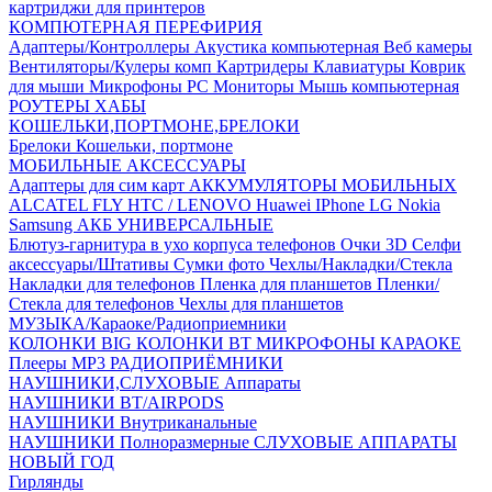
картриджи для принтеров
КОМПЮТЕРНАЯ ПЕРЕФИРИЯ
Адаптеры/Контроллеры
Акустика компьютерная
Веб камеры
Вентиляторы/Кулеры комп
Картридеры
Клавиатуры
Коврик
для мыши
Микрофоны PC
Мониторы
Мышь компьютерная
РОУТЕРЫ
ХАБЫ
КОШЕЛЬКИ,ПОРТМОНЕ,БРЕЛОКИ
Брелоки
Кошельки, портмоне
МОБИЛЬНЫЕ АКСЕССУАРЫ
Адаптеры для сим карт
АККУМУЛЯТОРЫ МОБИЛЬНЫХ
ALCATEL
FLY
HTC / LENOVO
Huawei
IPhone
LG
Nokia
Samsung
АКБ УНИВЕРСАЛЬНЫЕ
Блютуз-гарнитура в ухо
корпуса телефонов
Очки 3D
Селфи
аксессуары/Штативы
Сумки фото
Чехлы/Накладки/Стекла
Накладки для телефонов
Пленка для планшетов
Пленки/
Стекла для телефонов
Чехлы для планшетов
МУЗЫКА/Караоке/Радиоприемники
КОЛОНКИ BIG
КОЛОНКИ BT
МИКРОФОНЫ КАРАОКЕ
Плееры MP3
РАДИОПРИЁМНИКИ
НАУШНИКИ,СЛУХОВЫЕ Аппараты
НАУШНИКИ BT/AIRPODS
НАУШНИКИ Внутриканальные
НАУШНИКИ Полноразмерные
СЛУХОВЫЕ АППАРАТЫ
НОВЫЙ ГОД
Гирлянды