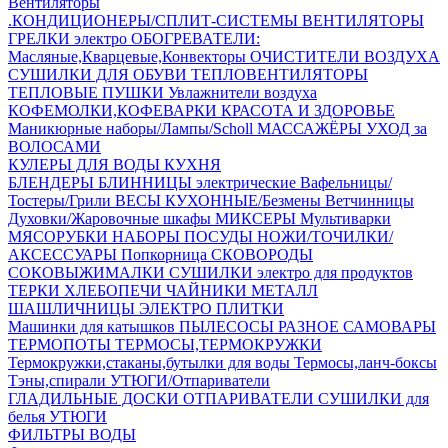
Вентиляторы
.КОНДИЦИОНЕРЫ/СПЛИТ-СИСТЕМЫ
ВЕНТИЛЯТОРЫ
ГРЕЛКИ электро
ОБОГРЕВАТЕЛИ:
Масляные,Кварцевые,Конвекторы
ОЧИСТИТЕЛИ ВОЗДУХА
СУШИЛКИ ДЛЯ ОБУВИ
ТЕПЛОВЕНТИЛЯТОРЫ
ТЕПЛОВЫЕ ПУШКИ
Увлажнители воздуха
КОФЕМОЛКИ,КОФЕВАРКИ
КРАСОТА И ЗДОРОВЬЕ
Маникюрные наборы/Лампы/Scholl
МАССАЖЁРЫ
УХОД за
ВОЛОСАМИ
КУЛЕРЫ ДЛЯ ВОДЫ
КУХНЯ
БЛЕНДЕРЫ
БЛИННИЦЫ электрические
Вафельницы/
Тостеры/Грили
ВЕСЫ КУХОННЫЕ/Безмены
Ветчинницы
Духовки/Жаровочные шкафы
МИКСЕРЫ
Мультиварки
МЯСОРУБКИ
НАБОРЫ ПОСУДЫ
НОЖИ/ТОЧИЛКИ/
АКСЕССУАРЫ
Попкорница
СКОВОРОДЫ
СОКОВЫЖИМАЛКИ
СУШИЛКИ электро для продуктов
ТЕРКИ
ХЛЕБОПЕЧИ
ЧАЙНИКИ МЕТАЛЛ
ШАШЛИЧНИЦЫ
ЭЛЕКТРО ПЛИТКИ
Машинки для катышков
ПЫЛЕСОСЫ
РАЗНОЕ
САМОВАРЫ
ТЕРМОПОТЫ
ТЕРМОСЫ,ТЕРМОКРУЖКИ
Термокружки,стаканы,бутылки для воды
Термосы,ланч-боксы
Тэны,спирали
УТЮГИ/Отпариватели
ГЛАДИЛЬНЫЕ ДОСКИ
ОТПАРИВАТЕЛИ
СУШИЛКИ для
белья
УТЮГИ
ФИЛЬТРЫ ВОДЫ