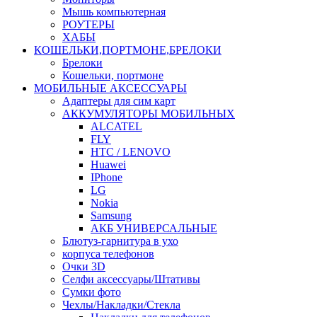
Мышь компьютерная
РОУТЕРЫ
ХАБЫ
КОШЕЛЬКИ,ПОРТМОНЕ,БРЕЛОКИ
Брелоки
Кошельки, портмоне
МОБИЛЬНЫЕ АКСЕССУАРЫ
Адаптеры для сим карт
АККУМУЛЯТОРЫ МОБИЛЬНЫХ
ALCATEL
FLY
HTC / LENOVO
Huawei
IPhone
LG
Nokia
Samsung
АКБ УНИВЕРСАЛЬНЫЕ
Блютуз-гарнитура в ухо
корпуса телефонов
Очки 3D
Селфи аксессуары/Штативы
Сумки фото
Чехлы/Накладки/Стекла