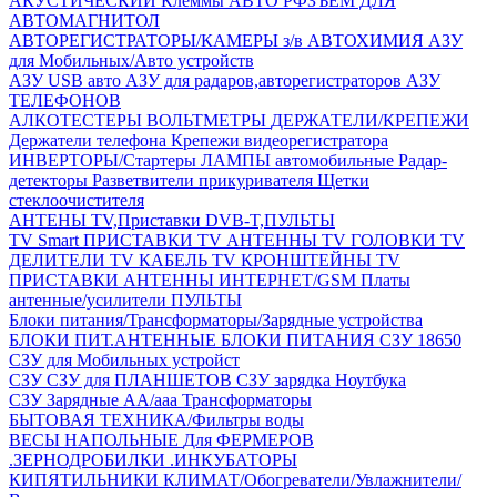
АКУСТИЧЕСКИЙ
Клеммы АВТО
РФЗЪЕМ ДЛЯ
АВТОМАГНИТОЛ
АВТОРЕГИСТРАТОРЫ/КАМЕРЫ з/в
АВТОХИМИЯ
АЗУ
для Мобильных/Авто устройств
АЗУ USB авто
АЗУ для радаров,авторегистраторов
АЗУ
ТЕЛЕФОНОВ
АЛКОТЕСТЕРЫ
ВОЛЬТМЕТРЫ
ДЕРЖАТЕЛИ/КРЕПЕЖИ
Держатели телефона
Крепежи видеорегистратора
ИНВЕРТОРЫ/Стартеры
ЛАМПЫ автомобильные
Радар-
детекторы
Разветвители прикуривателя
Щетки
стеклоочистителя
АНТЕНЫ ТV,Приставки DVB-T,ПУЛЬТЫ
TV Smart ПРИСТАВКИ
TV АНТЕННЫ
TV ГОЛОВКИ
TV
ДЕЛИТЕЛИ
TV КАБЕЛЬ
TV КРОНШТЕЙНЫ
TV
ПРИСТАВКИ
АНТЕННЫ ИНТЕРНЕТ/GSM
Платы
антенные/усилители
ПУЛЬТЫ
Блоки питания/Трансформаторы/Зарядные устройства
БЛОКИ ПИТ.АНТЕННЫЕ
БЛОКИ ПИТАНИЯ
СЗУ 18650
СЗУ для Мобильных устройст
СЗУ
СЗУ для ПЛАНШЕТОВ
СЗУ зарядка Ноутбука
СЗУ Зарядные АА/ааа
Трансформаторы
БЫТОВАЯ ТЕХНИКА/Фильтры воды
ВЕСЫ НАПОЛЬНЫЕ
Для ФЕРМЕРОВ
.ЗЕРНОДРОБИЛКИ
.ИНКУБАТОРЫ
КИПЯТИЛЬНИКИ
КЛИМАТ/Обогреватели/Увлажнители/