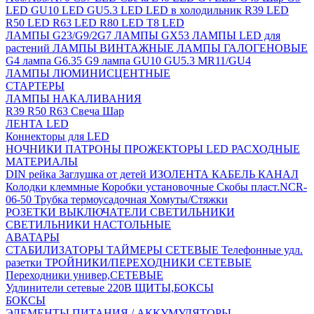
LED
GU10 LED
GU5.3 LED
LED в холодильник
R39 LED
R50 LED
R63 LED
R80 LED
T8 LED
ЛАМПЫ G23/G9/2G7
ЛАМПЫ GX53
ЛАМПЫ LED для
растений
ЛАМПЫ ВИНТАЖНЫЕ
ЛАМПЫ ГАЛОГЕНОВЫЕ
G4 лампа
G6.35
G9 лампа
GU10
GU5.3
MR11/GU4
ЛАМПЫ ЛЮМИНИСЦЕНТНЫЕ
СТАРТЕРЫ
ЛАМПЫ НАКАЛИВАНИЯ
R39
R50
R63
Свеча
Шар
ЛЕНТА LED
Коннекторы для LED
НОЧНИКИ
ПАТРОНЫ
ПРОЖЕКТОРЫ LED
РАСХОДНЫЕ
МАТЕРИАЛЫ
DIN рейка
Заглушка от детей
ИЗОЛЕНТА
КАБЕЛЬ КАНАЛ
Колодки клеммные
Коробки установочные
Скобы пласт.NCR-
06-50
Трубка термоусадочная
Хомуты/Стяжки
РОЗЕТКИ ВЫКЛЮЧАТЕЛИ
СВЕТИЛЬНИКИ
СВЕТИЛЬНИКИ НАСТОЛЬНЫЕ
АВАТАРЫ
СТАБИЛИЗАТОРЫ
ТАЙМЕРЫ СЕТЕВЫЕ
Телефонные удл.
разетки
ТРОЙНИКИ/ПЕРЕХОДНИКИ СЕТЕВЫЕ
Переходники универ,СЕТЕВЫЕ
Удлинители сетевые 220В
ЩИТЫ,БОКСЫ
БОКСЫ
ЭЛЕМЕНТЫ ПИТАНИЯ / АККУМУЛЯТОРЫ