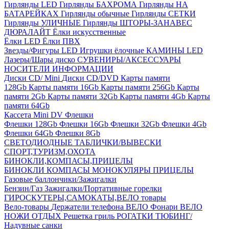
Гирлянды LED
Гирлянды БАХРОМА
Гирлянды НА
БАТАРЕЙКАХ
Гирлянды обычные
Гирлянды СЕТКИ
Гирлянды УЛИЧНЫЕ
Гирлянды ШТОРЫ-ЗАНАВЕС
ДЮРАЛАЙТ
Ёлки искусственные
Ёлки LED
Ёлки ПВХ
Звезды/Фигуры LED
Игрушки ёлочные
КАМИНЫ LED
Лазеры/Шары диско
СУВЕНИРЫ/АКСЕССУАРЫ
НОСИТЕЛИ ИНФОРМАЦИИ
Диски CD/ Mini
Диски CD/DVD
Карты памяти
128Gb
Карты памяти 16Gb
Карты памяти 256Gb
Карты
памяти 2Gb
Карты памяти 32Gb
Карты памяти 4Gb
Карты
памяти 64Gb
Кассета Mini DV
Флешки
Флешки 128Gb
Флешки 16Gb
Флешки 32Gb
Флешки 4Gb
Флешки 64Gb
Флешки 8Gb
СВЕТОДИОДНЫЕ ТАБЛИЧКИ/ВЫВЕСКИ
СПОРТ,ТУРИЗМ,ОХОТА
БИНОКЛИ,КОМПАСЫ,ПРИЦЕЛЫ
БИНОКЛИ
КОМПАСЫ
МОНОКУЛЯРЫ
ПРИЦЕЛЫ
Газовые баллончики/Зажигалки
Бензин/Газ
Зажигалки/Портативные горелки
ГИРОСКУТЕРЫ,САМОКАТЫ,ВЕЛО товары
Вело-товары
Держатели телефона ВЕЛО
Фонари ВЕЛО
НОЖИ
ОТДЫХ
Решетка гриль
РОГАТКИ
ТЮБИНГ/
Надувные санки