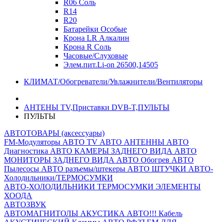
R06 Соль
R14
R20
Батарейки Особые
Крона LR Алкалин
Крона R Соль
Часовые/Слуховые
Элем.пит.Li-on 26500,14505
КЛИМАТ/Обогреватели/Увлажнители/Вентиляторы
АНТЕНЫ ТV,Приставки DVB-T,ПУЛЬТЫ
ПУЛЬТЫ
АВТОТОВАРЫ (аксессуары)
FM-Модуляторы
АВТО TV
АВТО АНТЕННЫ
АВТО
Диагностика
АВТО КАМЕРЫ ЗАДНЕГО ВИДА
АВТО
МОНИТОРЫ ЗАДНЕГО ВИДА
АВТО Обогрев
АВТО
Пылесосы
АВТО разъемы/штекеры
АВТО ШТУЧКИ
АВТО-
Холодильники/ТЕРМОСУМКИ
АВТО-ХОЛОДИЛЬНИКИ
ТЕРМОСУМКИ
ЭЛЕМЕНТЫ
ХООДА
АВТОЗВУК
АВТОМАГНИТОЛЫ
АКУСТИКА АВТО!!!
Кабель