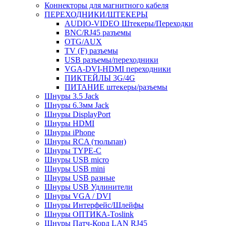
Коннекторы для магнитного кабеля
ПЕРЕХОДНИКИ/ШТЕКЕРЫ
AUDIO-VIDEO Штекеры/Переходки
BNC/RJ45 разъемы
OTG/AUX
TV (F) разъемы
USB разъемы/переходники
VGA-DVI-HDMI переходники
ПИКТЕЙЛЫ 3G/4G
ПИТАНИЕ штекеры/разъемы
Шнуры 3.5 Jack
Шнуры 6.3мм Jack
Шнуры DisplayPort
Шнуры HDMI
Шнуры iPhone
Шнуры RCA (тюльпан)
Шнуры TYPE-C
Шнуры USB micro
Шнуры USB mini
Шнуры USB разные
Шнуры USB Удлинители
Шнуры VGA / DVI
Шнуры Интерфейс/Шлейфы
Шнуры ОПТИКА-Toslink
Шнуры Патч-Корд LAN RJ45