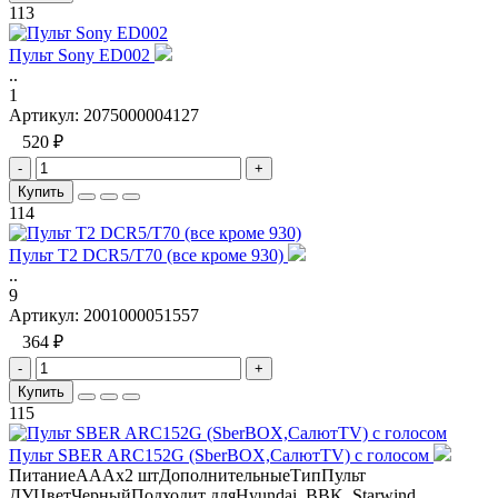
113
Пульт Sony ED002
..
1
Артикул:
2075000004127
520 ₽
-
+
Купить
114
Пульт T2 DCR5/T70 (все кроме 930)
..
9
Артикул:
2001000051557
364 ₽
-
+
Купить
115
Пульт SBER ARC152G (SberBOX,СалютTV) с голосом
ПитаниеАААх2 штДополнительныеТипПульт
ДУЦветЧерныйПодходит дляHyundai, BBK, Starwind,