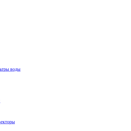
тры воды
ы
екторы