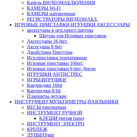
Кабель ВИДЕОНАБЛЮДЕНИЯ
КАМЕРЫ Wi-Fi
КАМЕРЫ наблюдения
РЕГИСТРАТОРЫ ВИДЕОНАБЛ.
ИГРОВЫЕ ПРИСТАВКИ,ИГРУШКИ,АКСЕССУАРЫ
аксесcуары к игр.прист./шнуры
Шнуры для Игровых приставок
Аксессуары 16 бит.
Аксесуары 8 бит
Джойстики,Триггеры
Игр.приставки портативные
Игровые приставки 16бит.
Игровые приставки 8 бит Денди
ИГРУШКИ АНТИСТРЕС
ИГРЫ/ИГРУШКИ
Кардриджи 16bit
Картриджи 8 bit
Планшеты детские
ИНСТРУМЕНТ,МУЛЬТИМЕТРЫ,ПАЯЛЬНИКИ
ВЕСЫ ювелирные
ИНСТРУМЕНТ РУЧНОЙ
КЛЕЩИ (витая пара)
ИНСТРУМЕНТ ЭЛЕКТРО
КРЕПЕЖ
ЛУПЫ/Очки