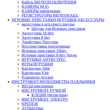
Кабель ВИДЕОНАБЛЮДЕНИЯ
КАМЕРЫ Wi-Fi
КАМЕРЫ наблюдения
РЕГИСТРАТОРЫ ВИДЕОНАБЛ.
ИГРОВЫЕ ПРИСТАВКИ,ИГРУШКИ,АКСЕССУАРЫ
аксесcуары к игр.прист./шнуры
Шнуры для Игровых приставок
Аксессуары 16 бит.
Аксесуары 8 бит
Джойстики,Триггеры
Игр.приставки портативные
Игровые приставки 16бит.
Игровые приставки 8 бит Денди
ИГРУШКИ АНТИСТРЕС
ИГРЫ/ИГРУШКИ
Кардриджи 16bit
Картриджи 8 bit
Планшеты детские
ИНСТРУМЕНТ,МУЛЬТИМЕТРЫ,ПАЯЛЬНИКИ
ВЕСЫ ювелирные
ИНСТРУМЕНТ РУЧНОЙ
КЛЕЩИ (витая пара)
ИНСТРУМЕНТ ЭЛЕКТРО
КРЕПЕЖ
ЛУПЫ/Очки