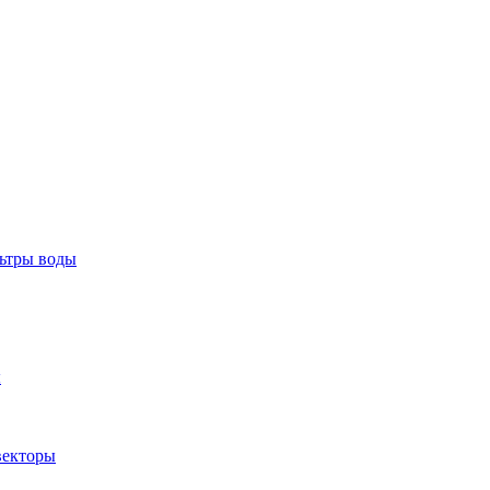
тры воды
ы
екторы