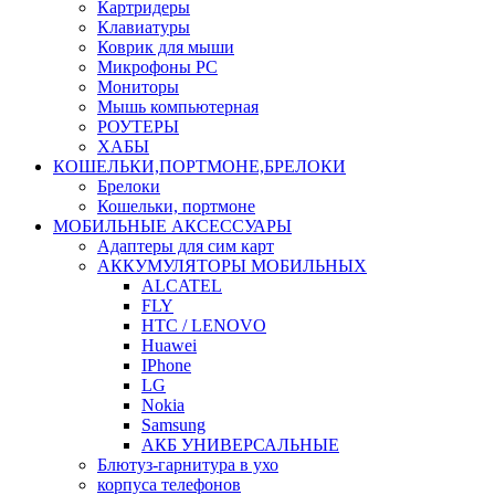
Картридеры
Клавиатуры
Коврик для мыши
Микрофоны PC
Мониторы
Мышь компьютерная
РОУТЕРЫ
ХАБЫ
КОШЕЛЬКИ,ПОРТМОНЕ,БРЕЛОКИ
Брелоки
Кошельки, портмоне
МОБИЛЬНЫЕ АКСЕССУАРЫ
Адаптеры для сим карт
АККУМУЛЯТОРЫ МОБИЛЬНЫХ
ALCATEL
FLY
HTC / LENOVO
Huawei
IPhone
LG
Nokia
Samsung
АКБ УНИВЕРСАЛЬНЫЕ
Блютуз-гарнитура в ухо
корпуса телефонов