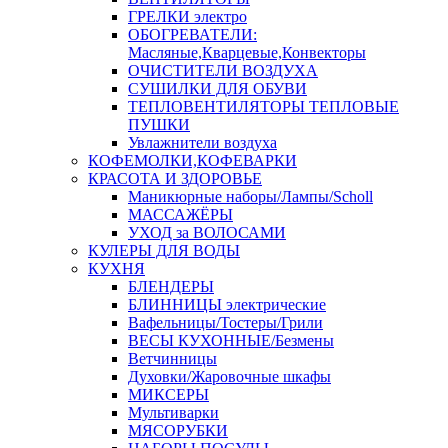
ГРЕЛКИ электро
ОБОГРЕВАТЕЛИ:
Масляные,Кварцевые,Конвекторы
ОЧИСТИТЕЛИ ВОЗДУХА
СУШИЛКИ ДЛЯ ОБУВИ
ТЕПЛОВЕНТИЛЯТОРЫ ТЕПЛОВЫЕ
ПУШКИ
Увлажнители воздуха
КОФЕМОЛКИ,КОФЕВАРКИ
КРАСОТА И ЗДОРОВЬЕ
Маникюрные наборы/Лампы/Scholl
МАССАЖЁРЫ
УХОД за ВОЛОСАМИ
КУЛЕРЫ ДЛЯ ВОДЫ
КУХНЯ
БЛЕНДЕРЫ
БЛИННИЦЫ электрические
Вафельницы/Тостеры/Грили
ВЕСЫ КУХОННЫЕ/Безмены
Ветчинницы
Духовки/Жаровочные шкафы
МИКСЕРЫ
Мультиварки
МЯСОРУБКИ