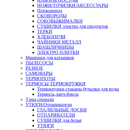
НАБОРЫ ПОСУДЫ
НОЖИ/ТОЧИЛКИ/АКСЕССУАРЫ
Попкорница
СКОВОРОДЫ
СОКОВЫЖИМАЛКИ
СУШИЛКИ электро для продуктов
ТЕРКИ
ХЛЕБОПЕЧИ
ЧАЙНИКИ МЕТАЛЛ
ШАШЛИЧНИЦЫ
ЭЛЕКТРО ПЛИТКИ
Машинки для катышков
ПЫЛЕСОСЫ
РАЗНОЕ
САМОВАРЫ
ТЕРМОПОТЫ
ТЕРМОСЫ,ТЕРМОКРУЖКИ
Термокружки,стаканы,бутылки для воды
Термосы,ланч-боксы
Тэны,спирали
УТЮГИ/Отпариватели
ГЛАДИЛЬНЫЕ ДОСКИ
ОТПАРИВАТЕЛИ
СУШИЛКИ для белья
УТЮГИ