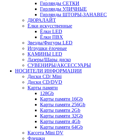
Гирлянды СЕТКИ
Гирлянды УЛИЧНЫЕ
Гирлянды ШТОРЫ-ЗАНАВЕС
ДЮРАЛАЙТ
Ёлки искусственные
Ёлки LED
Ёлки ПВХ
Звезды/Фигуры LED
Игрушки ёлочные
КАМИНЫ LED
Лазеры/Шары диско
СУВЕНИРЫ/АКСЕССУАРЫ
НОСИТЕЛИ ИНФОРМАЦИИ
Диски CD/ Mini
Диски CD/DVD
Карты памяти
128Gb
Карты памяти 16Gb
Карты памяти 256Gb
Карты памяти 2Gb
Карты памяти 32Gb
Карты памяти 4Gb
Карты памяти 64Gb
Кассета Mini DV
Флешки