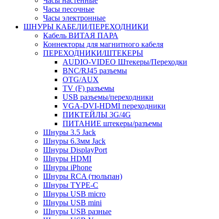
Часы настенные
Часы песочные
Часы электронные
ШНУРЫ КАБЕЛИ/ПЕРЕХОДНИКИ
Кабель ВИТАЯ ПАРА
Коннекторы для магнитного кабеля
ПЕРЕХОДНИКИ/ШТЕКЕРЫ
AUDIO-VIDEO Штекеры/Переходки
BNC/RJ45 разъемы
OTG/AUX
TV (F) разъемы
USB разъемы/переходники
VGA-DVI-HDMI переходники
ПИКТЕЙЛЫ 3G/4G
ПИТАНИЕ штекеры/разъемы
Шнуры 3.5 Jack
Шнуры 6.3мм Jack
Шнуры DisplayPort
Шнуры HDMI
Шнуры iPhone
Шнуры RCA (тюльпан)
Шнуры TYPE-C
Шнуры USB micro
Шнуры USB mini
Шнуры USB разные