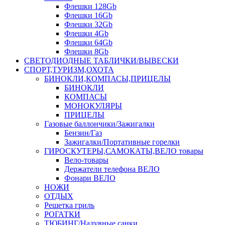
Флешки 128Gb
Флешки 16Gb
Флешки 32Gb
Флешки 4Gb
Флешки 64Gb
Флешки 8Gb
СВЕТОДИОДНЫЕ ТАБЛИЧКИ/ВЫВЕСКИ
СПОРТ,ТУРИЗМ,ОХОТА
БИНОКЛИ,КОМПАСЫ,ПРИЦЕЛЫ
БИНОКЛИ
КОМПАСЫ
МОНОКУЛЯРЫ
ПРИЦЕЛЫ
Газовые баллончики/Зажигалки
Бензин/Газ
Зажигалки/Портативные горелки
ГИРОСКУТЕРЫ,САМОКАТЫ,ВЕЛО товары
Вело-товары
Держатели телефона ВЕЛО
Фонари ВЕЛО
НОЖИ
ОТДЫХ
Решетка гриль
РОГАТКИ
ТЮБИНГ/Надувные санки