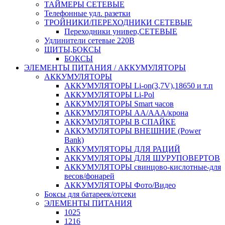
ТАЙМЕРЫ СЕТЕВЫЕ
Телефонные удл. разетки
ТРОЙНИКИ/ПЕРЕХОДНИКИ СЕТЕВЫЕ
Переходники универ,СЕТЕВЫЕ
Удлинители сетевые 220В
ЩИТЫ,БОКСЫ
БОКСЫ
ЭЛЕМЕНТЫ ПИТАНИЯ / АККУМУЛЯТОРЫ
АККУМУЛЯТОРЫ
АККУМУЛЯТОРЫ Li-on(3,7V),18650 и т.п
АККУМУЛЯТОРЫ Li-Pol
АККУМУЛЯТОРЫ Smart часов
АККУМУЛЯТОРЫ АА/ААА/крона
АККУМУЛЯТОРЫ В СПАЙКЕ
АККУМУЛЯТОРЫ ВНЕШНИЕ (Power
Bank)
АККУМУЛЯТОРЫ ДЛЯ РАЦИЙ
АККУМУЛЯТОРЫ ДЛЯ ШУРУПОВЕРТОВ
АККУМУЛЯТОРЫ свинцово-кислотные-для
весов/фонарей
АККУМУЛЯТОРЫ Фото/Видео
Боксы для батареек/отсеки
ЭЛЕМЕНТЫ ПИТАНИЯ
1025
1216