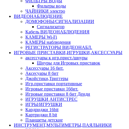
ФИЛЬТРЫ ВОДЫ
Фильтры воды
ЧАЙНИКИ электро
ВИДЕОНАБЛЮДЕНИЕ
ДОМОФОНЫ/СИГНАЛИЗАЦИИ
Сигнализатор
Кабель ВИДЕОНАБЛЮДЕНИЯ
КАМЕРЫ Wi-Fi
КАМЕРЫ наблюдения
РЕГИСТРАТОРЫ ВИДЕОНАБЛ.
ИГРОВЫЕ ПРИСТАВКИ,ИГРУШКИ,АКСЕССУАРЫ
аксесcуары к игр.прист./шнуры
Шнуры для Игровых приставок
Аксессуары 16 бит.
Аксесуары 8 бит
Джойстики,Триггеры
Игр.приставки портативные
Игровые приставки 16бит.
Игровые приставки 8 бит Денди
ИГРУШКИ АНТИСТРЕС
ИГРЫ/ИГРУШКИ
Кардриджи 16bit
Картриджи 8 bit
Планшеты детские
ИНСТРУМЕНТ,МУЛЬТИМЕТРЫ,ПАЯЛЬНИКИ