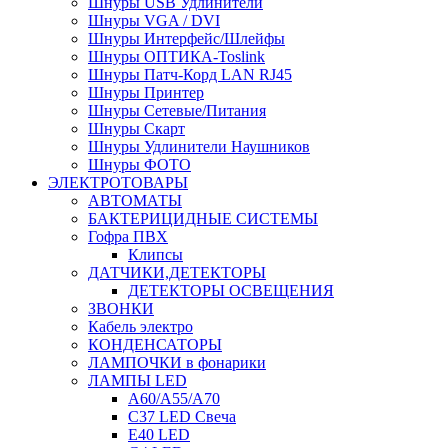
Шнуры USB Удлинители
Шнуры VGA / DVI
Шнуры Интерфейс/Шлейфы
Шнуры ОПТИКА-Toslink
Шнуры Патч-Корд LAN RJ45
Шнуры Принтер
Шнуры Сетевые/Питания
Шнуры Скарт
Шнуры Удлинители Наушников
Шнуры ФОТО
ЭЛЕКТРОТОВАРЫ
АВТОМАТЫ
БАКТЕРИЦИДНЫЕ СИСТЕМЫ
Гофра ПВХ
Клипсы
ДАТЧИКИ,ДЕТЕКТОРЫ
ДЕТЕКТОРЫ ОСВЕЩЕНИЯ
ЗВОНКИ
Кабель электро
КОНДЕНСАТОРЫ
ЛАМПОЧКИ в фонарики
ЛАМПЫ LED
A60/A55/A70
C37 LED Свеча
E40 LED