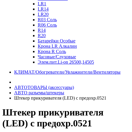
LR1
LR14
LR20
R03 Соль
R06 Соль
R14
R20
Батарейки Особые
Крона LR Алкалин
Крона R Соль
Часовые/Слуховые
Элем.пит.Li-on 26500,14505
КЛИМАТ/Обогреватели/Увлажнители/Вентиляторы
АВТОТОВАРЫ (аксессуары)
АВТО разъемы/штекеры
Штекер прикуривателя (LED) с предохр.0521
Штекер прикуривателя
(LED) с предохр.0521