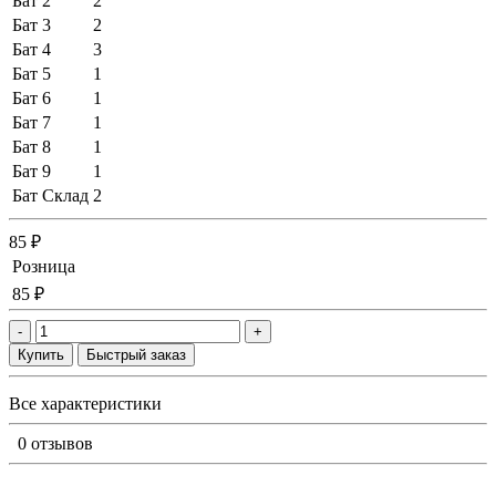
Бат 2
2
Бат 3
2
Бат 4
3
Бат 5
1
Бат 6
1
Бат 7
1
Бат 8
1
Бат 9
1
Бат Склад
2
85 ₽
Розница
85 ₽
-
+
Купить
Быстрый заказ
Все характеристики
0 отзывов