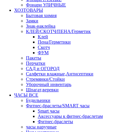
Фонари УЛИЧНЫЕ
ХОЗТОВАРЫ
Бытовая химия
Замки
Знак-наклейка
КЛЕЙ/СКОТЧ/ПЕНА/Герметик
Клей
Пена/Герметики
Скотч
ФУМ
Пакеты
Перчатки
САД и ОГОРОД
Салфетки влажные,Антисептики
Стремянки/Стойки
Уборочный инвентарь
Шпагат,веревки
ЧАСЫ ВСЕ
Будильники
Фитнес-браслеты/SMART часы
Smart часы
Аксессуары к фитнес-браслетам
Фитнес-браслеты
часы наручные