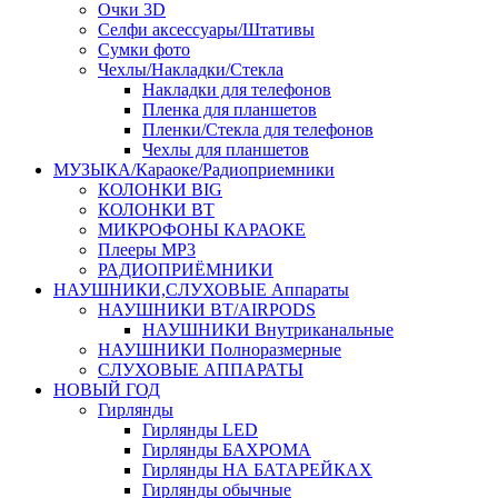
Очки 3D
Селфи аксессуары/Штативы
Сумки фото
Чехлы/Накладки/Стекла
Накладки для телефонов
Пленка для планшетов
Пленки/Стекла для телефонов
Чехлы для планшетов
МУЗЫКА/Караоке/Радиоприемники
КОЛОНКИ BIG
КОЛОНКИ BT
МИКРОФОНЫ КАРАОКЕ
Плееры MP3
РАДИОПРИЁМНИКИ
НАУШНИКИ,СЛУХОВЫЕ Аппараты
НАУШНИКИ BT/AIRPODS
НАУШНИКИ Внутриканальные
НАУШНИКИ Полноразмерные
СЛУХОВЫЕ АППАРАТЫ
НОВЫЙ ГОД
Гирлянды
Гирлянды LED
Гирлянды БАХРОМА
Гирлянды НА БАТАРЕЙКАХ
Гирлянды обычные