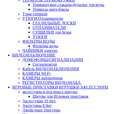
ТЕРМОСЫ,ТЕРМОКРУЖКИ
Термокружки,стаканы,бутылки для воды
Термосы,ланч-боксы
Тэны,спирали
УТЮГИ/Отпариватели
ГЛАДИЛЬНЫЕ ДОСКИ
ОТПАРИВАТЕЛИ
СУШИЛКИ для белья
УТЮГИ
ФИЛЬТРЫ ВОДЫ
Фильтры воды
ЧАЙНИКИ электро
ВИДЕОНАБЛЮДЕНИЕ
ДОМОФОНЫ/СИГНАЛИЗАЦИИ
Сигнализатор
Кабель ВИДЕОНАБЛЮДЕНИЯ
КАМЕРЫ Wi-Fi
КАМЕРЫ наблюдения
РЕГИСТРАТОРЫ ВИДЕОНАБЛ.
ИГРОВЫЕ ПРИСТАВКИ,ИГРУШКИ,АКСЕССУАРЫ
аксесcуары к игр.прист./шнуры
Шнуры для Игровых приставок
Аксессуары 16 бит.
Аксесуары 8 бит
Джойстики,Триггеры