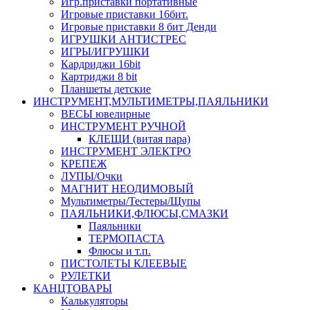
Игр.приставки портативные
Игровые приставки 16бит.
Игровые приставки 8 бит Денди
ИГРУШКИ АНТИСТРЕС
ИГРЫ/ИГРУШКИ
Кардриджи 16bit
Картриджи 8 bit
Планшеты детские
ИНСТРУМЕНТ,МУЛЬТИМЕТРЫ,ПАЯЛЬНИКИ
ВЕСЫ ювелирные
ИНСТРУМЕНТ РУЧНОЙ
КЛЕЩИ (витая пара)
ИНСТРУМЕНТ ЭЛЕКТРО
КРЕПЕЖ
ЛУПЫ/Очки
МАГНИТ НЕОДИМОВЫЙ
Мультиметры/Тестеры/Щупы
ПАЯЛЬНИКИ,ФЛЮСЫ,СМАЗКИ
Паяльники
ТЕРМОПАСТА
Флюсы и т.п.
ПИСТОЛЕТЫ КЛЕЕВЫЕ
РУЛЕТКИ
КАНЦТОВАРЫ
Калькуляторы