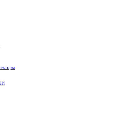
ы
екторы
КИ