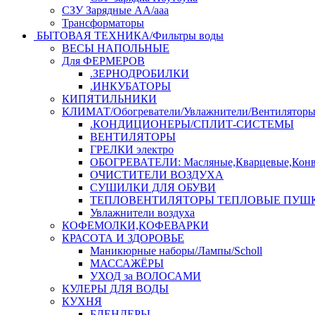
СЗУ Зарядные АА/ааа
Трансформаторы
БЫТОВАЯ ТЕХНИКА/Фильтры воды
ВЕСЫ НАПОЛЬНЫЕ
Для ФЕРМЕРОВ
.ЗЕРНОДРОБИЛКИ
.ИНКУБАТОРЫ
КИПЯТИЛЬНИКИ
КЛИМАТ/Обогреватели/Увлажнители/Вентилятор
.КОНДИЦИОНЕРЫ/СПЛИТ-СИСТЕМЫ
ВЕНТИЛЯТОРЫ
ГРЕЛКИ электро
ОБОГРЕВАТЕЛИ: Масляные,Кварцевые,Конв
ОЧИСТИТЕЛИ ВОЗДУХА
СУШИЛКИ ДЛЯ ОБУВИ
ТЕПЛОВЕНТИЛЯТОРЫ ТЕПЛОВЫЕ ПУШ
Увлажнители воздуха
КОФЕМОЛКИ,КОФЕВАРКИ
КРАСОТА И ЗДОРОВЬЕ
Маникюрные наборы/Лампы/Scholl
МАССАЖЁРЫ
УХОД за ВОЛОСАМИ
КУЛЕРЫ ДЛЯ ВОДЫ
КУХНЯ
БЛЕНДЕРЫ