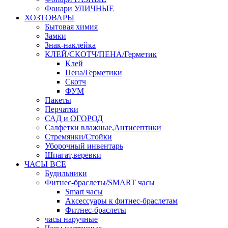
Фонари УЛИЧНЫЕ
ХОЗТОВАРЫ
Бытовая химия
Замки
Знак-наклейка
КЛЕЙ/СКОТЧ/ПЕНА/Герметик
Клей
Пена/Герметики
Скотч
ФУМ
Пакеты
Перчатки
САД и ОГОРОД
Салфетки влажные,Антисептики
Стремянки/Стойки
Уборочный инвентарь
Шпагат,веревки
ЧАСЫ ВСЕ
Будильники
Фитнес-браслеты/SMART часы
Smart часы
Аксессуары к фитнес-браслетам
Фитнес-браслеты
часы наручные