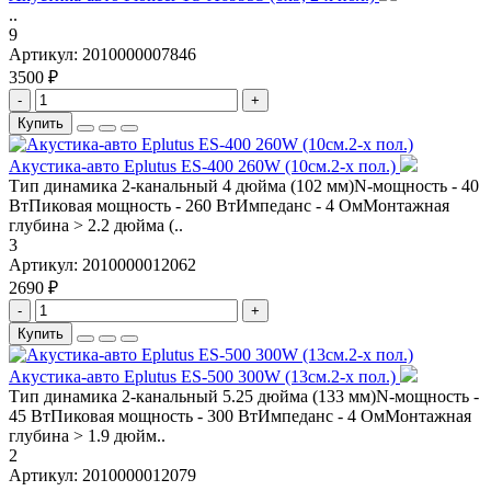
..
9
Артикул:
2010000007846
3500 ₽
-
+
Купить
Акустика-авто Eplutus ES-400 260W (10см.2-х пол.)
Тип динамика 2-канальный 4 дюйма (102 мм)N-мощность - 40
ВтПиковая мощность - 260 ВтИмпеданс - 4 ОмМонтажная
глубина > 2.2 дюйма (..
3
Артикул:
2010000012062
2690 ₽
-
+
Купить
Акустика-авто Eplutus ES-500 300W (13см.2-х пол.)
Тип динамика 2-канальный 5.25 дюйма (133 мм)N-мощность -
45 ВтПиковая мощность - 300 ВтИмпеданс - 4 ОмМонтажная
глубина > 1.9 дюйм..
2
Артикул:
2010000012079