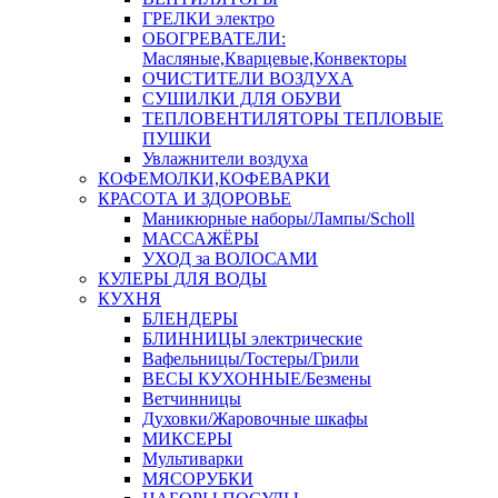
ГРЕЛКИ электро
ОБОГРЕВАТЕЛИ:
Масляные,Кварцевые,Конвекторы
ОЧИСТИТЕЛИ ВОЗДУХА
СУШИЛКИ ДЛЯ ОБУВИ
ТЕПЛОВЕНТИЛЯТОРЫ ТЕПЛОВЫЕ
ПУШКИ
Увлажнители воздуха
КОФЕМОЛКИ,КОФЕВАРКИ
КРАСОТА И ЗДОРОВЬЕ
Маникюрные наборы/Лампы/Scholl
МАССАЖЁРЫ
УХОД за ВОЛОСАМИ
КУЛЕРЫ ДЛЯ ВОДЫ
КУХНЯ
БЛЕНДЕРЫ
БЛИННИЦЫ электрические
Вафельницы/Тостеры/Грили
ВЕСЫ КУХОННЫЕ/Безмены
Ветчинницы
Духовки/Жаровочные шкафы
МИКСЕРЫ
Мультиварки
МЯСОРУБКИ