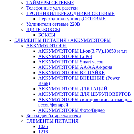
ТАЙМЕРЫ СЕТЕВЫЕ
Телефонные удл. разетки
ТРОЙНИКИ/ПЕРЕХОДНИКИ СЕТЕВЫЕ
Переходники универ,СЕТЕВЫЕ
Удлинители сетевые 220В
ЩИТЫ,БОКСЫ
БОКСЫ
ЭЛЕМЕНТЫ ПИТАНИЯ / АККУМУЛЯТОРЫ
АККУМУЛЯТОРЫ
АККУМУЛЯТОРЫ Li-on(3,7V),18650 и т.п
АККУМУЛЯТОРЫ Li-Pol
АККУМУЛЯТОРЫ Smart часов
АККУМУЛЯТОРЫ АА/ААА/крона
АККУМУЛЯТОРЫ В СПАЙКЕ
АККУМУЛЯТОРЫ ВНЕШНИЕ (Power
Bank)
АККУМУЛЯТОРЫ ДЛЯ РАЦИЙ
АККУМУЛЯТОРЫ ДЛЯ ШУРУПОВЕРТОВ
АККУМУЛЯТОРЫ свинцово-кислотные-для
весов/фонарей
АККУМУЛЯТОРЫ Фото/Видео
Боксы для батареек/отсеки
ЭЛЕМЕНТЫ ПИТАНИЯ
1025
1216