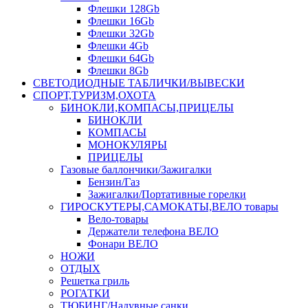
Флешки 128Gb
Флешки 16Gb
Флешки 32Gb
Флешки 4Gb
Флешки 64Gb
Флешки 8Gb
СВЕТОДИОДНЫЕ ТАБЛИЧКИ/ВЫВЕСКИ
СПОРТ,ТУРИЗМ,ОХОТА
БИНОКЛИ,КОМПАСЫ,ПРИЦЕЛЫ
БИНОКЛИ
КОМПАСЫ
МОНОКУЛЯРЫ
ПРИЦЕЛЫ
Газовые баллончики/Зажигалки
Бензин/Газ
Зажигалки/Портативные горелки
ГИРОСКУТЕРЫ,САМОКАТЫ,ВЕЛО товары
Вело-товары
Держатели телефона ВЕЛО
Фонари ВЕЛО
НОЖИ
ОТДЫХ
Решетка гриль
РОГАТКИ
ТЮБИНГ/Надувные санки