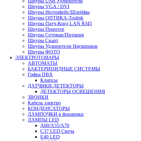
Шнуры USB Удлинители
Шнуры VGA / DVI
Шнуры Интерфейс/Шлейфы
Шнуры ОПТИКА-Toslink
Шнуры Патч-Корд LAN RJ45
Шнуры Принтер
Шнуры Сетевые/Питания
Шнуры Скарт
Шнуры Удлинители Наушников
Шнуры ФОТО
ЭЛЕКТРОТОВАРЫ
АВТОМАТЫ
БАКТЕРИЦИДНЫЕ СИСТЕМЫ
Гофра ПВХ
Клипсы
ДАТЧИКИ,ДЕТЕКТОРЫ
ДЕТЕКТОРЫ ОСВЕЩЕНИЯ
ЗВОНКИ
Кабель электро
КОНДЕНСАТОРЫ
ЛАМПОЧКИ в фонарики
ЛАМПЫ LED
A60/A55/A70
C37 LED Свеча
E40 LED