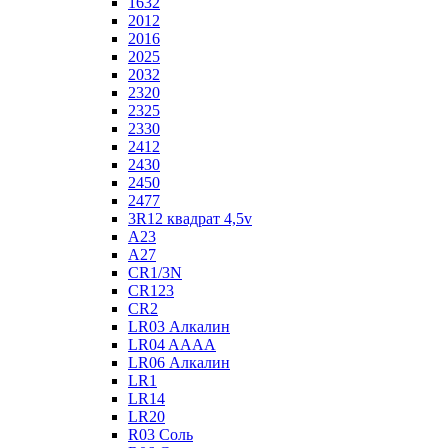
1632
2012
2016
2025
2032
2320
2325
2330
2412
2430
2450
2477
3R12 квадрат 4,5v
A23
A27
CR1/3N
CR123
CR2
LR03 Алкалин
LR04 AAAA
LR06 Алкалин
LR1
LR14
LR20
R03 Соль