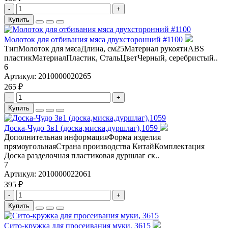
-
+
Купить
Молоток для отбивания мяса двухсторонний #1100
ТипМолоток для мясаДлина, см25Материал рукоятиABS
пластикМатериалПластик, СтальЦветЧерный, серебристый..
6
Артикул:
2010000020265
265 ₽
-
+
Купить
Доска-Чудо 3в1 (доска,миска,дуршлаг),1059
Дополнительная информацияФорма изделия
прямоугольнаяСтрана производства КитайКомплектация
Доска разделочная пластиковая дуршлаг ск..
7
Артикул:
2010000022061
395 ₽
-
+
Купить
Сито-кружка для просеивания муки, 3615