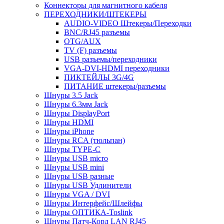
Коннекторы для магнитного кабеля
ПЕРЕХОДНИКИ/ШТЕКЕРЫ
AUDIO-VIDEO Штекеры/Переходки
BNC/RJ45 разъемы
OTG/AUX
TV (F) разъемы
USB разъемы/переходники
VGA-DVI-HDMI переходники
ПИКТЕЙЛЫ 3G/4G
ПИТАНИЕ штекеры/разъемы
Шнуры 3.5 Jack
Шнуры 6.3мм Jack
Шнуры DisplayPort
Шнуры HDMI
Шнуры iPhone
Шнуры RCA (тюльпан)
Шнуры TYPE-C
Шнуры USB micro
Шнуры USB mini
Шнуры USB разные
Шнуры USB Удлинители
Шнуры VGA / DVI
Шнуры Интерфейс/Шлейфы
Шнуры ОПТИКА-Toslink
Шнуры Патч-Корд LAN RJ45