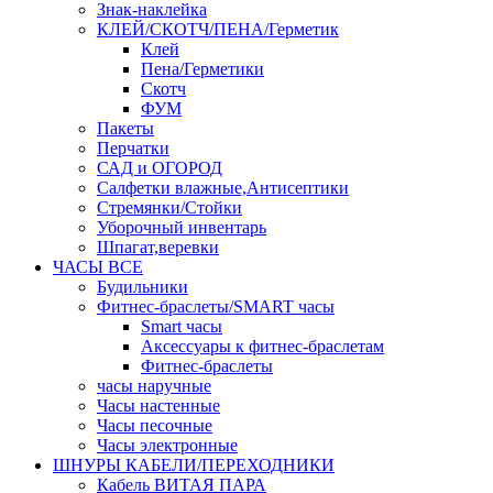
Знак-наклейка
КЛЕЙ/СКОТЧ/ПЕНА/Герметик
Клей
Пена/Герметики
Скотч
ФУМ
Пакеты
Перчатки
САД и ОГОРОД
Салфетки влажные,Антисептики
Стремянки/Стойки
Уборочный инвентарь
Шпагат,веревки
ЧАСЫ ВСЕ
Будильники
Фитнес-браслеты/SMART часы
Smart часы
Аксессуары к фитнес-браслетам
Фитнес-браслеты
часы наручные
Часы настенные
Часы песочные
Часы электронные
ШНУРЫ КАБЕЛИ/ПЕРЕХОДНИКИ
Кабель ВИТАЯ ПАРА