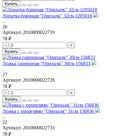
Купить
Лопатка блинная "Орихалк" 32см 1205018
..
26
Артикул:
2010000022719
78 ₽
-
+
Купить
Ложка гарнирная "Орихалк" 30см 156833
..
27
Артикул:
2010000022726
78 ₽
-
+
Купить
Ложка с прорезями "Орихалк" 31см 156836
..
22
Артикул:
2010000022733
78 ₽