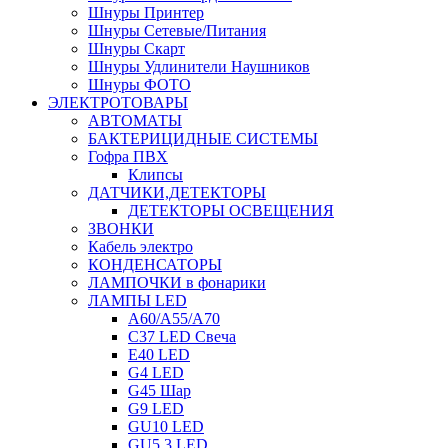
Шнуры Принтер
Шнуры Сетевые/Питания
Шнуры Скарт
Шнуры Удлинители Наушников
Шнуры ФОТО
ЭЛЕКТРОТОВАРЫ
АВТОМАТЫ
БАКТЕРИЦИДНЫЕ СИСТЕМЫ
Гофра ПВХ
Клипсы
ДАТЧИКИ,ДЕТЕКТОРЫ
ДЕТЕКТОРЫ ОСВЕЩЕНИЯ
ЗВОНКИ
Кабель электро
КОНДЕНСАТОРЫ
ЛАМПОЧКИ в фонарики
ЛАМПЫ LED
A60/A55/A70
C37 LED Свеча
E40 LED
G4 LED
G45 Шар
G9 LED
GU10 LED
GU5.3 LED