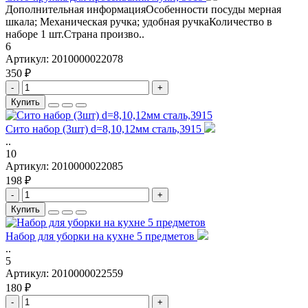
Дополнительная информацияОсобенности посуды мерная
шкала; Механическая ручка; удобная ручкаКоличество в
наборе 1 шт.Страна произво..
6
Артикул:
2010000022078
350 ₽
-
+
Купить
Сито набор (3шт) d=8,10,12мм сталь,3915
..
10
Артикул:
2010000022085
198 ₽
-
+
Купить
Набор для уборки на кухне 5 предметов
..
5
Артикул:
2010000022559
180 ₽
-
+