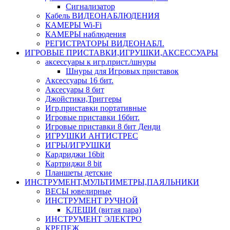
Сигнализатор
Кабель ВИДЕОНАБЛЮДЕНИЯ
КАМЕРЫ Wi-Fi
КАМЕРЫ наблюдения
РЕГИСТРАТОРЫ ВИДЕОНАБЛ.
ИГРОВЫЕ ПРИСТАВКИ,ИГРУШКИ,АКСЕССУАРЫ
аксесcуары к игр.прист./шнуры
Шнуры для Игровых приставок
Аксессуары 16 бит.
Аксесуары 8 бит
Джойстики,Триггеры
Игр.приставки портативные
Игровые приставки 16бит.
Игровые приставки 8 бит Денди
ИГРУШКИ АНТИСТРЕС
ИГРЫ/ИГРУШКИ
Кардриджи 16bit
Картриджи 8 bit
Планшеты детские
ИНСТРУМЕНТ,МУЛЬТИМЕТРЫ,ПАЯЛЬНИКИ
ВЕСЫ ювелирные
ИНСТРУМЕНТ РУЧНОЙ
КЛЕЩИ (витая пара)
ИНСТРУМЕНТ ЭЛЕКТРО
КРЕПЕЖ