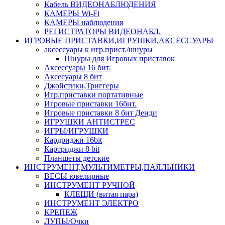
Кабель ВИДЕОНАБЛЮДЕНИЯ
КАМЕРЫ Wi-Fi
КАМЕРЫ наблюдения
РЕГИСТРАТОРЫ ВИДЕОНАБЛ.
ИГРОВЫЕ ПРИСТАВКИ,ИГРУШКИ,АКСЕССУАРЫ
аксесcуары к игр.прист./шнуры
Шнуры для Игровых приставок
Аксессуары 16 бит.
Аксесуары 8 бит
Джойстики,Триггеры
Игр.приставки портативные
Игровые приставки 16бит.
Игровые приставки 8 бит Денди
ИГРУШКИ АНТИСТРЕС
ИГРЫ/ИГРУШКИ
Кардриджи 16bit
Картриджи 8 bit
Планшеты детские
ИНСТРУМЕНТ,МУЛЬТИМЕТРЫ,ПАЯЛЬНИКИ
ВЕСЫ ювелирные
ИНСТРУМЕНТ РУЧНОЙ
КЛЕЩИ (витая пара)
ИНСТРУМЕНТ ЭЛЕКТРО
КРЕПЕЖ
ЛУПЫ/Очки