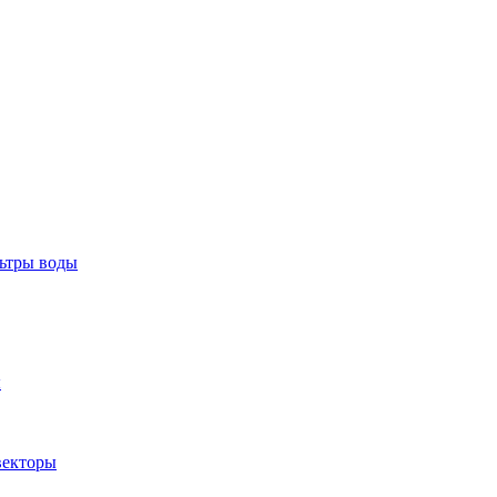
тры воды
ы
екторы