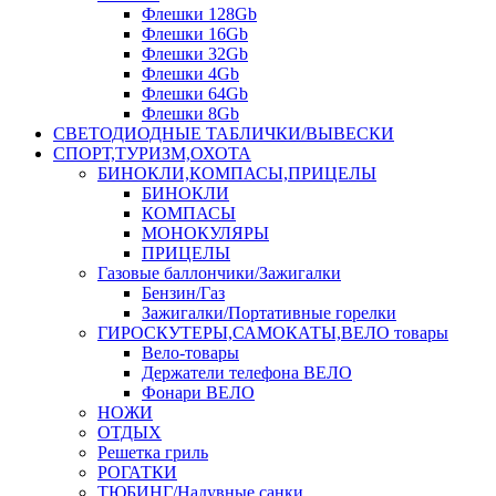
Флешки 128Gb
Флешки 16Gb
Флешки 32Gb
Флешки 4Gb
Флешки 64Gb
Флешки 8Gb
СВЕТОДИОДНЫЕ ТАБЛИЧКИ/ВЫВЕСКИ
СПОРТ,ТУРИЗМ,ОХОТА
БИНОКЛИ,КОМПАСЫ,ПРИЦЕЛЫ
БИНОКЛИ
КОМПАСЫ
МОНОКУЛЯРЫ
ПРИЦЕЛЫ
Газовые баллончики/Зажигалки
Бензин/Газ
Зажигалки/Портативные горелки
ГИРОСКУТЕРЫ,САМОКАТЫ,ВЕЛО товары
Вело-товары
Держатели телефона ВЕЛО
Фонари ВЕЛО
НОЖИ
ОТДЫХ
Решетка гриль
РОГАТКИ
ТЮБИНГ/Надувные санки