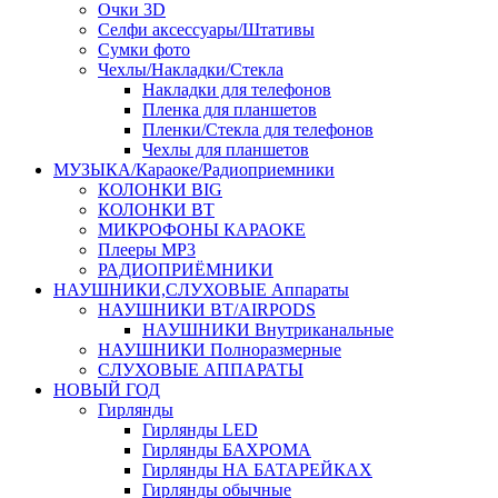
Очки 3D
Селфи аксессуары/Штативы
Сумки фото
Чехлы/Накладки/Стекла
Накладки для телефонов
Пленка для планшетов
Пленки/Стекла для телефонов
Чехлы для планшетов
МУЗЫКА/Караоке/Радиоприемники
КОЛОНКИ BIG
КОЛОНКИ BT
МИКРОФОНЫ КАРАОКЕ
Плееры MP3
РАДИОПРИЁМНИКИ
НАУШНИКИ,СЛУХОВЫЕ Аппараты
НАУШНИКИ BT/AIRPODS
НАУШНИКИ Внутриканальные
НАУШНИКИ Полноразмерные
СЛУХОВЫЕ АППАРАТЫ
НОВЫЙ ГОД
Гирлянды
Гирлянды LED
Гирлянды БАХРОМА
Гирлянды НА БАТАРЕЙКАХ
Гирлянды обычные