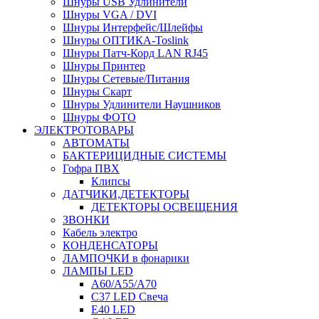
Шнуры USB Удлинители
Шнуры VGA / DVI
Шнуры Интерфейс/Шлейфы
Шнуры ОПТИКА-Toslink
Шнуры Патч-Корд LAN RJ45
Шнуры Принтер
Шнуры Сетевые/Питания
Шнуры Скарт
Шнуры Удлинители Наушников
Шнуры ФОТО
ЭЛЕКТРОТОВАРЫ
АВТОМАТЫ
БАКТЕРИЦИДНЫЕ СИСТЕМЫ
Гофра ПВХ
Клипсы
ДАТЧИКИ,ДЕТЕКТОРЫ
ДЕТЕКТОРЫ ОСВЕЩЕНИЯ
ЗВОНКИ
Кабель электро
КОНДЕНСАТОРЫ
ЛАМПОЧКИ в фонарики
ЛАМПЫ LED
A60/A55/A70
C37 LED Свеча
E40 LED