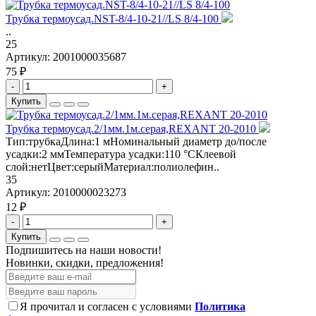
Трубка термоусад.NST-8/4-10-21//LS 8/4-100
..
25
Артикул:
2001000035687
75 ₽
-
+
Купить
Трубка термоусад.2/1мм.1м.серая,REXANT 20-2010
Тип:трубкаДлина:1 мНоминальный диаметр до/после
усадки:2 ммТемпература усадки:110 °СКлеевой
слой:нетЦвет:серыйМатериал:полиолефин..
35
Артикул:
2010000023273
12 ₽
-
+
Купить
Подпишитесь на наши новости!
Новинки, скидки, предложения!
Я прочитал и согласен с условиями
Политика