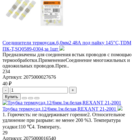
Соединители термоусаж.6,0мм2 48А под пайку 145"С,TDM
ПК-Т,SQ0589-0304,за 1шт
Предназначены для соединения встык проводов с помощью
термообработки.ПрименениеСоединение многожильных и
одножильных проводов.Преи..
234
Артикул:
2075000027676
40 ₽
-
+
Купить
Трубка термоусад.12/6мм.1м.белая,REXANT 21-2001
1. Горючесть: не поддерживает горение2. Относительное
удлинение при разрыве: не менее 200 %3. Температура
усадки:110 ℃4. Температу..
29
Артикул:
2075000016540