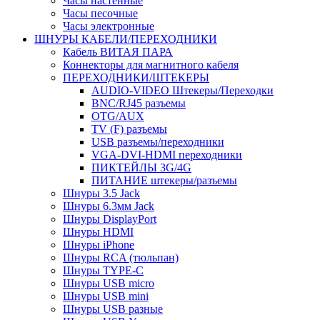
Часы настенные
Часы песочные
Часы электронные
ШНУРЫ КАБЕЛИ/ПЕРЕХОДНИКИ
Кабель ВИТАЯ ПАРА
Коннекторы для магнитного кабеля
ПЕРЕХОДНИКИ/ШТЕКЕРЫ
AUDIO-VIDEO Штекеры/Переходки
BNC/RJ45 разъемы
OTG/AUX
TV (F) разъемы
USB разъемы/переходники
VGA-DVI-HDMI переходники
ПИКТЕЙЛЫ 3G/4G
ПИТАНИЕ штекеры/разъемы
Шнуры 3.5 Jack
Шнуры 6.3мм Jack
Шнуры DisplayPort
Шнуры HDMI
Шнуры iPhone
Шнуры RCA (тюльпан)
Шнуры TYPE-C
Шнуры USB micro
Шнуры USB mini
Шнуры USB разные