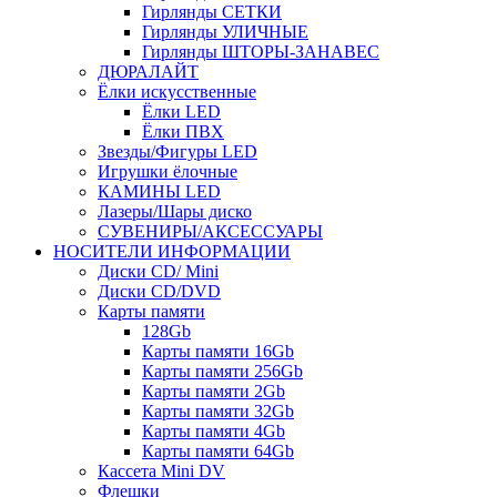
Гирлянды СЕТКИ
Гирлянды УЛИЧНЫЕ
Гирлянды ШТОРЫ-ЗАНАВЕС
ДЮРАЛАЙТ
Ёлки искусственные
Ёлки LED
Ёлки ПВХ
Звезды/Фигуры LED
Игрушки ёлочные
КАМИНЫ LED
Лазеры/Шары диско
СУВЕНИРЫ/АКСЕССУАРЫ
НОСИТЕЛИ ИНФОРМАЦИИ
Диски CD/ Mini
Диски CD/DVD
Карты памяти
128Gb
Карты памяти 16Gb
Карты памяти 256Gb
Карты памяти 2Gb
Карты памяти 32Gb
Карты памяти 4Gb
Карты памяти 64Gb
Кассета Mini DV
Флешки