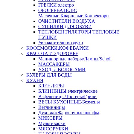
ГРЕЛКИ электро
ОБОГРЕВАТЕЛИ:
Масляные,Кварцевые,Конвекторы
ОЧИСТИТЕЛИ ВОЗДУХА
СУШИЛКИ ДЛЯ ОБУВИ
ТЕПЛОВЕНТИЛЯТОРЫ ТЕПЛОВЫЕ
ПУШКИ
Увлажнители воздуха
КОФЕМОЛКИ,КОФЕВАРКИ
КРАСОТА И ЗДОРОВЬЕ
Маникюрные наборы/Лампы/Scholl
МАССАЖЁРЫ
УХОД за ВОЛОСАМИ
КУЛЕРЫ ДЛЯ ВОДЫ
КУХНЯ
БЛЕНДЕРЫ
БЛИННИЦЫ электрические
Вафельницы/Тостеры/Грили
ВЕСЫ КУХОННЫЕ/Безмены
Ветчинницы
Духовки/Жаровочные шкафы
МИКСЕРЫ
Мультиварки
МЯСОРУБКИ