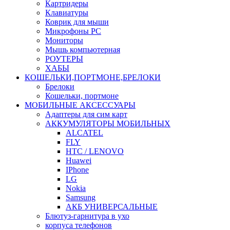
Картридеры
Клавиатуры
Коврик для мыши
Микрофоны PC
Мониторы
Мышь компьютерная
РОУТЕРЫ
ХАБЫ
КОШЕЛЬКИ,ПОРТМОНЕ,БРЕЛОКИ
Брелоки
Кошельки, портмоне
МОБИЛЬНЫЕ АКСЕССУАРЫ
Адаптеры для сим карт
АККУМУЛЯТОРЫ МОБИЛЬНЫХ
ALCATEL
FLY
HTC / LENOVO
Huawei
IPhone
LG
Nokia
Samsung
АКБ УНИВЕРСАЛЬНЫЕ
Блютуз-гарнитура в ухо
корпуса телефонов