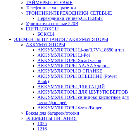
ТАЙМЕРЫ СЕТЕВЫЕ
Телефонные удл. разетки
ТРОЙНИКИ/ПЕРЕХОДНИКИ СЕТЕВЫЕ
Переходники универ,СЕТЕВЫЕ
Удлинители сетевые 220В
ЩИТЫ,БОКСЫ
БОКСЫ
ЭЛЕМЕНТЫ ПИТАНИЯ / АККУМУЛЯТОРЫ
АККУМУЛЯТОРЫ
АККУМУЛЯТОРЫ Li-on(3,7V),18650 и т.п
АККУМУЛЯТОРЫ Li-Pol
АККУМУЛЯТОРЫ Smart часов
АККУМУЛЯТОРЫ АА/ААА/крона
АККУМУЛЯТОРЫ В СПАЙКЕ
АККУМУЛЯТОРЫ ВНЕШНИЕ (Power
Bank)
АККУМУЛЯТОРЫ ДЛЯ РАЦИЙ
АККУМУЛЯТОРЫ ДЛЯ ШУРУПОВЕРТОВ
АККУМУЛЯТОРЫ свинцово-кислотные-для
весов/фонарей
АККУМУЛЯТОРЫ Фото/Видео
Боксы для батареек/отсеки
ЭЛЕМЕНТЫ ПИТАНИЯ
1025
1216