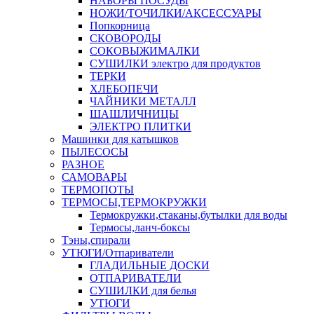
НАБОРЫ ПОСУДЫ
НОЖИ/ТОЧИЛКИ/АКСЕССУАРЫ
Попкорница
СКОВОРОДЫ
СОКОВЫЖИМАЛКИ
СУШИЛКИ электро для продуктов
ТЕРКИ
ХЛЕБОПЕЧИ
ЧАЙНИКИ МЕТАЛЛ
ШАШЛИЧНИЦЫ
ЭЛЕКТРО ПЛИТКИ
Машинки для катышков
ПЫЛЕСОСЫ
РАЗНОЕ
САМОВАРЫ
ТЕРМОПОТЫ
ТЕРМОСЫ,ТЕРМОКРУЖКИ
Термокружки,стаканы,бутылки для воды
Термосы,ланч-боксы
Тэны,спирали
УТЮГИ/Отпариватели
ГЛАДИЛЬНЫЕ ДОСКИ
ОТПАРИВАТЕЛИ
СУШИЛКИ для белья
УТЮГИ