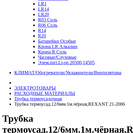
LR1
LR14
LR20
R03 Соль
R06 Соль
R14
R20
Батарейки Особые
Крона LR Алкалин
Крона R Соль
Часовые/Слуховые
Элем.пит.Li-on 26500,14505
КЛИМАТ/Обогреватели/Увлажнители/Вентиляторы
ЭЛЕКТРОТОВАРЫ
РАСХОДНЫЕ МАТЕРИАЛЫ
Трубка термоусадочная
Трубка термоусад.12/6мм.1м.чёрная,REXANT 21-2006
Трубка
термоусад.12/6мм.1м.чёрная