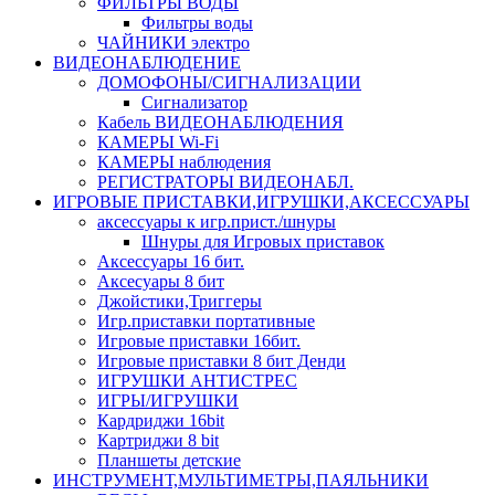
ФИЛЬТРЫ ВОДЫ
Фильтры воды
ЧАЙНИКИ электро
ВИДЕОНАБЛЮДЕНИЕ
ДОМОФОНЫ/СИГНАЛИЗАЦИИ
Сигнализатор
Кабель ВИДЕОНАБЛЮДЕНИЯ
КАМЕРЫ Wi-Fi
КАМЕРЫ наблюдения
РЕГИСТРАТОРЫ ВИДЕОНАБЛ.
ИГРОВЫЕ ПРИСТАВКИ,ИГРУШКИ,АКСЕССУАРЫ
аксесcуары к игр.прист./шнуры
Шнуры для Игровых приставок
Аксессуары 16 бит.
Аксесуары 8 бит
Джойстики,Триггеры
Игр.приставки портативные
Игровые приставки 16бит.
Игровые приставки 8 бит Денди
ИГРУШКИ АНТИСТРЕС
ИГРЫ/ИГРУШКИ
Кардриджи 16bit
Картриджи 8 bit
Планшеты детские
ИНСТРУМЕНТ,МУЛЬТИМЕТРЫ,ПАЯЛЬНИКИ