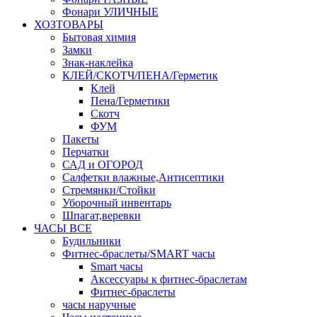
Фонари УЛИЧНЫЕ
ХОЗТОВАРЫ
Бытовая химия
Замки
Знак-наклейка
КЛЕЙ/СКОТЧ/ПЕНА/Герметик
Клей
Пена/Герметики
Скотч
ФУМ
Пакеты
Перчатки
САД и ОГОРОД
Салфетки влажные,Антисептики
Стремянки/Стойки
Уборочный инвентарь
Шпагат,веревки
ЧАСЫ ВСЕ
Будильники
Фитнес-браслеты/SMART часы
Smart часы
Аксессуары к фитнес-браслетам
Фитнес-браслеты
часы наручные