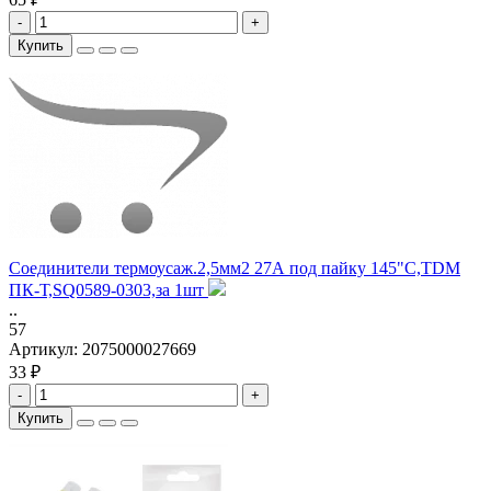
-
+
Купить
Соединители термоусаж.2,5мм2 27А под пайку 145"С,TDM
ПК-Т,SQ0589-0303,за 1шт
..
57
Артикул:
2075000027669
33 ₽
-
+
Купить