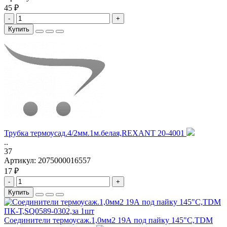
45 ₽
-
+
Купить
Трубка термоусад.4/2мм.1м.белая,REXANT 20-4001
..
37
Артикул:
2075000016557
17 ₽
-
+
Купить
Соединители термоусаж.1,0мм2 19А под пайку 145"С,TDM