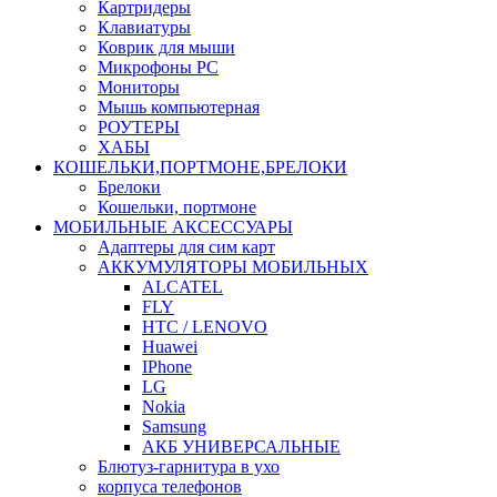
Картридеры
Клавиатуры
Коврик для мыши
Микрофоны PC
Мониторы
Мышь компьютерная
РОУТЕРЫ
ХАБЫ
КОШЕЛЬКИ,ПОРТМОНЕ,БРЕЛОКИ
Брелоки
Кошельки, портмоне
МОБИЛЬНЫЕ АКСЕССУАРЫ
Адаптеры для сим карт
АККУМУЛЯТОРЫ МОБИЛЬНЫХ
ALCATEL
FLY
HTC / LENOVO
Huawei
IPhone
LG
Nokia
Samsung
АКБ УНИВЕРСАЛЬНЫЕ
Блютуз-гарнитура в ухо
корпуса телефонов