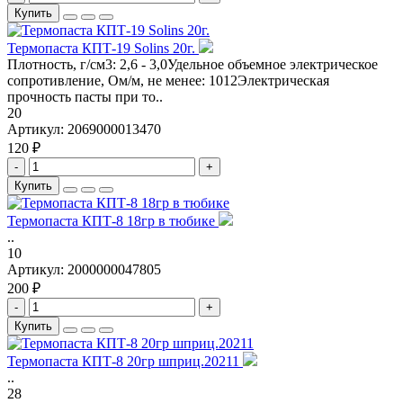
Купить
Термопаста КПТ-19 Solins 20г.
Плотность, г/см3: 2,6 - 3,0Удельное объемное электрическое
сопротивление, Ом/м, не менее: 1012Электрическая
прочность пасты при то..
20
Артикул:
2069000013470
120 ₽
-
+
Купить
Термопаста КПТ-8 18гр в тюбике
..
10
Артикул:
2000000047805
200 ₽
-
+
Купить
Термопаста КПТ-8 20гр шприц.20211
..
28