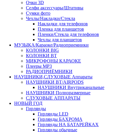
Очки 3D
Селфи аксессуары/Штативы
Сумки фото
Чехлы/Накладки/Стекла
Накладки для телефонов
Пленка для планшетов
Пленки/Стекла для телефонов
Чехлы для планшетов
МУЗЫКА/Караоке/Радиоприемники
КОЛОНКИ BIG
КОЛОНКИ BT
МИКРОФОНЫ КАРАОКЕ
Плееры MP3
РАДИОПРИЁМНИКИ
НАУШНИКИ,СЛУХОВЫЕ Аппараты
НАУШНИКИ BT/AIRPODS
НАУШНИКИ Внутриканальные
НАУШНИКИ Полноразмерные
СЛУХОВЫЕ АППАРАТЫ
НОВЫЙ ГОД
Гирлянды
Гирлянды LED
Гирлянды БАХРОМА
Гирлянды НА БАТАРЕЙКАХ
Гирлянды обычные