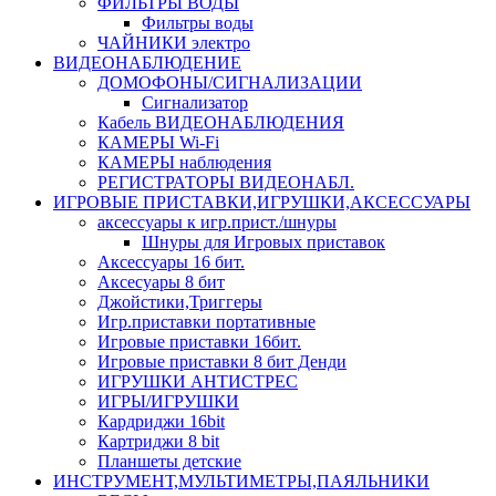
ФИЛЬТРЫ ВОДЫ
Фильтры воды
ЧАЙНИКИ электро
ВИДЕОНАБЛЮДЕНИЕ
ДОМОФОНЫ/СИГНАЛИЗАЦИИ
Сигнализатор
Кабель ВИДЕОНАБЛЮДЕНИЯ
КАМЕРЫ Wi-Fi
КАМЕРЫ наблюдения
РЕГИСТРАТОРЫ ВИДЕОНАБЛ.
ИГРОВЫЕ ПРИСТАВКИ,ИГРУШКИ,АКСЕССУАРЫ
аксесcуары к игр.прист./шнуры
Шнуры для Игровых приставок
Аксессуары 16 бит.
Аксесуары 8 бит
Джойстики,Триггеры
Игр.приставки портативные
Игровые приставки 16бит.
Игровые приставки 8 бит Денди
ИГРУШКИ АНТИСТРЕС
ИГРЫ/ИГРУШКИ
Кардриджи 16bit
Картриджи 8 bit
Планшеты детские
ИНСТРУМЕНТ,МУЛЬТИМЕТРЫ,ПАЯЛЬНИКИ