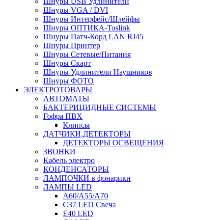
Шнуры USB Удлинители
Шнуры VGA / DVI
Шнуры Интерфейс/Шлейфы
Шнуры ОПТИКА-Toslink
Шнуры Патч-Корд LAN RJ45
Шнуры Принтер
Шнуры Сетевые/Питания
Шнуры Скарт
Шнуры Удлинители Наушников
Шнуры ФОТО
ЭЛЕКТРОТОВАРЫ
АВТОМАТЫ
БАКТЕРИЦИДНЫЕ СИСТЕМЫ
Гофра ПВХ
Клипсы
ДАТЧИКИ,ДЕТЕКТОРЫ
ДЕТЕКТОРЫ ОСВЕЩЕНИЯ
ЗВОНКИ
Кабель электро
КОНДЕНСАТОРЫ
ЛАМПОЧКИ в фонарики
ЛАМПЫ LED
A60/A55/A70
C37 LED Свеча
E40 LED