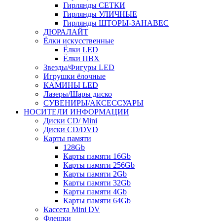
Гирлянды СЕТКИ
Гирлянды УЛИЧНЫЕ
Гирлянды ШТОРЫ-ЗАНАВЕС
ДЮРАЛАЙТ
Ёлки искусственные
Ёлки LED
Ёлки ПВХ
Звезды/Фигуры LED
Игрушки ёлочные
КАМИНЫ LED
Лазеры/Шары диско
СУВЕНИРЫ/АКСЕССУАРЫ
НОСИТЕЛИ ИНФОРМАЦИИ
Диски CD/ Mini
Диски CD/DVD
Карты памяти
128Gb
Карты памяти 16Gb
Карты памяти 256Gb
Карты памяти 2Gb
Карты памяти 32Gb
Карты памяти 4Gb
Карты памяти 64Gb
Кассета Mini DV
Флешки