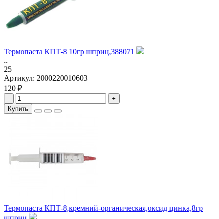
Термопаста КПТ-8 10гр шприц,388071
..
25
Артикул:
2000220010603
120 ₽
-
+
Купить
Термопаста КПТ-8,кремний-органическая,оксид цинка,8гр
шприц