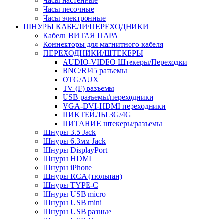
Часы настенные
Часы песочные
Часы электронные
ШНУРЫ КАБЕЛИ/ПЕРЕХОДНИКИ
Кабель ВИТАЯ ПАРА
Коннекторы для магнитного кабеля
ПЕРЕХОДНИКИ/ШТЕКЕРЫ
AUDIO-VIDEO Штекеры/Переходки
BNC/RJ45 разъемы
OTG/AUX
TV (F) разъемы
USB разъемы/переходники
VGA-DVI-HDMI переходники
ПИКТЕЙЛЫ 3G/4G
ПИТАНИЕ штекеры/разъемы
Шнуры 3.5 Jack
Шнуры 6.3мм Jack
Шнуры DisplayPort
Шнуры HDMI
Шнуры iPhone
Шнуры RCA (тюльпан)
Шнуры TYPE-C
Шнуры USB micro
Шнуры USB mini
Шнуры USB разные