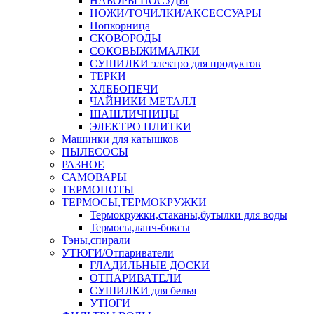
НАБОРЫ ПОСУДЫ
НОЖИ/ТОЧИЛКИ/АКСЕССУАРЫ
Попкорница
СКОВОРОДЫ
СОКОВЫЖИМАЛКИ
СУШИЛКИ электро для продуктов
ТЕРКИ
ХЛЕБОПЕЧИ
ЧАЙНИКИ МЕТАЛЛ
ШАШЛИЧНИЦЫ
ЭЛЕКТРО ПЛИТКИ
Машинки для катышков
ПЫЛЕСОСЫ
РАЗНОЕ
САМОВАРЫ
ТЕРМОПОТЫ
ТЕРМОСЫ,ТЕРМОКРУЖКИ
Термокружки,стаканы,бутылки для воды
Термосы,ланч-боксы
Тэны,спирали
УТЮГИ/Отпариватели
ГЛАДИЛЬНЫЕ ДОСКИ
ОТПАРИВАТЕЛИ
СУШИЛКИ для белья
УТЮГИ