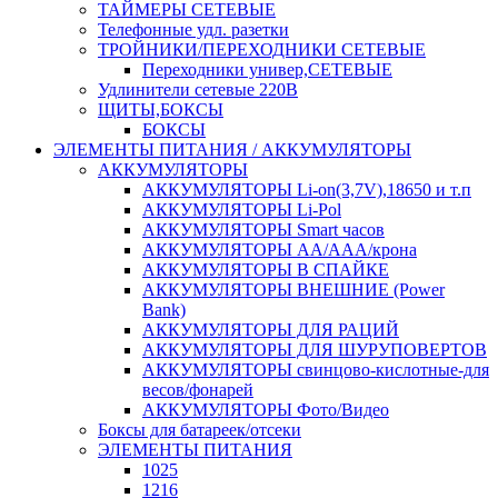
ТАЙМЕРЫ СЕТЕВЫЕ
Телефонные удл. разетки
ТРОЙНИКИ/ПЕРЕХОДНИКИ СЕТЕВЫЕ
Переходники универ,СЕТЕВЫЕ
Удлинители сетевые 220В
ЩИТЫ,БОКСЫ
БОКСЫ
ЭЛЕМЕНТЫ ПИТАНИЯ / АККУМУЛЯТОРЫ
АККУМУЛЯТОРЫ
АККУМУЛЯТОРЫ Li-on(3,7V),18650 и т.п
АККУМУЛЯТОРЫ Li-Pol
АККУМУЛЯТОРЫ Smart часов
АККУМУЛЯТОРЫ АА/ААА/крона
АККУМУЛЯТОРЫ В СПАЙКЕ
АККУМУЛЯТОРЫ ВНЕШНИЕ (Power
Bank)
АККУМУЛЯТОРЫ ДЛЯ РАЦИЙ
АККУМУЛЯТОРЫ ДЛЯ ШУРУПОВЕРТОВ
АККУМУЛЯТОРЫ свинцово-кислотные-для
весов/фонарей
АККУМУЛЯТОРЫ Фото/Видео
Боксы для батареек/отсеки
ЭЛЕМЕНТЫ ПИТАНИЯ
1025
1216