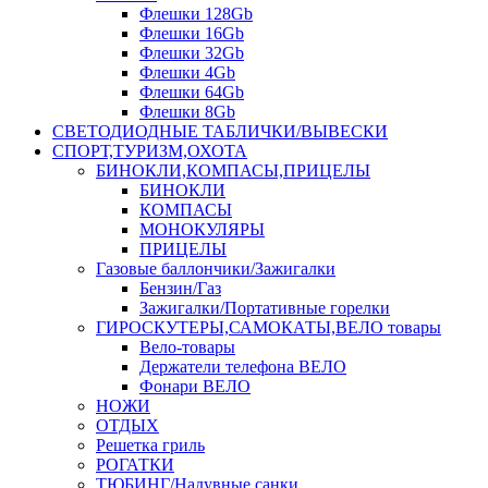
Флешки 128Gb
Флешки 16Gb
Флешки 32Gb
Флешки 4Gb
Флешки 64Gb
Флешки 8Gb
СВЕТОДИОДНЫЕ ТАБЛИЧКИ/ВЫВЕСКИ
СПОРТ,ТУРИЗМ,ОХОТА
БИНОКЛИ,КОМПАСЫ,ПРИЦЕЛЫ
БИНОКЛИ
КОМПАСЫ
МОНОКУЛЯРЫ
ПРИЦЕЛЫ
Газовые баллончики/Зажигалки
Бензин/Газ
Зажигалки/Портативные горелки
ГИРОСКУТЕРЫ,САМОКАТЫ,ВЕЛО товары
Вело-товары
Держатели телефона ВЕЛО
Фонари ВЕЛО
НОЖИ
ОТДЫХ
Решетка гриль
РОГАТКИ
ТЮБИНГ/Надувные санки