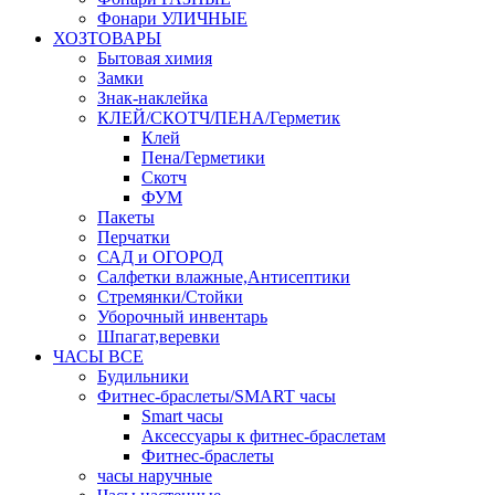
Фонари УЛИЧНЫЕ
ХОЗТОВАРЫ
Бытовая химия
Замки
Знак-наклейка
КЛЕЙ/СКОТЧ/ПЕНА/Герметик
Клей
Пена/Герметики
Скотч
ФУМ
Пакеты
Перчатки
САД и ОГОРОД
Салфетки влажные,Антисептики
Стремянки/Стойки
Уборочный инвентарь
Шпагат,веревки
ЧАСЫ ВСЕ
Будильники
Фитнес-браслеты/SMART часы
Smart часы
Аксессуары к фитнес-браслетам
Фитнес-браслеты
часы наручные