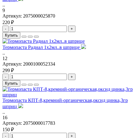
..
9
Артикул:
2075000025870
220 ₽
-
+
Купить
Термопаста Радиал 1х2мл..в шприце
..
12
Артикул:
2000100052334
299 ₽
-
+
Купить
Термопаста КПТ-8,кремний-органическая,оксид цинка,3гр
шприц
..
16
Артикул:
2075000017783
150 ₽
-
+