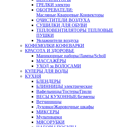
ГРЕЛКИ электро
ОБОГРЕВАТЕЛИ:
Масляные,Кварцевые,Конвекторы
ОЧИСТИТЕЛИ ВОЗДУХА
СУШИЛКИ ДЛЯ ОБУВИ
ТЕПЛОВЕНТИЛЯТОРЫ ТЕПЛОВЫЕ
ПУШКИ
Увлажнители воздуха
КОФЕМОЛКИ,КОФЕВАРКИ
КРАСОТА И ЗДОРОВЬЕ
Маникюрные наборы/Лампы/Scholl
МАССАЖЁРЫ
УХОД за ВОЛОСАМИ
КУЛЕРЫ ДЛЯ ВОДЫ
КУХНЯ
БЛЕНДЕРЫ
БЛИННИЦЫ электрические
Вафельницы/Тостеры/Грили
ВЕСЫ КУХОННЫЕ/Безмены
Ветчинницы
Духовки/Жаровочные шкафы
МИКСЕРЫ
Мультиварки
МЯСОРУБКИ