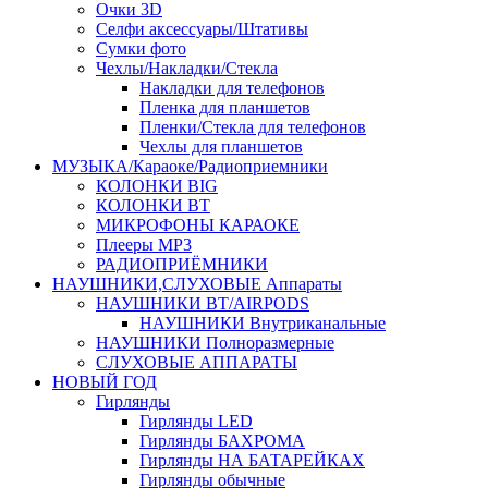
Очки 3D
Селфи аксессуары/Штативы
Сумки фото
Чехлы/Накладки/Стекла
Накладки для телефонов
Пленка для планшетов
Пленки/Стекла для телефонов
Чехлы для планшетов
МУЗЫКА/Караоке/Радиоприемники
КОЛОНКИ BIG
КОЛОНКИ BT
МИКРОФОНЫ КАРАОКЕ
Плееры MP3
РАДИОПРИЁМНИКИ
НАУШНИКИ,СЛУХОВЫЕ Аппараты
НАУШНИКИ BT/AIRPODS
НАУШНИКИ Внутриканальные
НАУШНИКИ Полноразмерные
СЛУХОВЫЕ АППАРАТЫ
НОВЫЙ ГОД
Гирлянды
Гирлянды LED
Гирлянды БАХРОМА
Гирлянды НА БАТАРЕЙКАХ
Гирлянды обычные