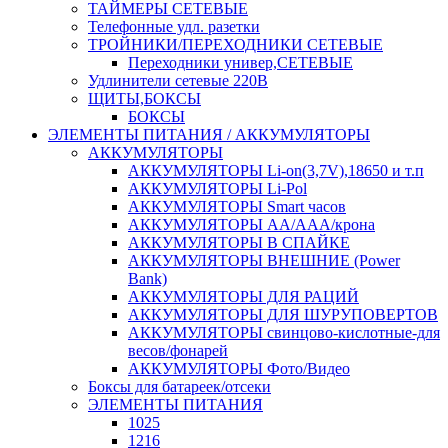
ТАЙМЕРЫ СЕТЕВЫЕ
Телефонные удл. разетки
ТРОЙНИКИ/ПЕРЕХОДНИКИ СЕТЕВЫЕ
Переходники универ,СЕТЕВЫЕ
Удлинители сетевые 220В
ЩИТЫ,БОКСЫ
БОКСЫ
ЭЛЕМЕНТЫ ПИТАНИЯ / АККУМУЛЯТОРЫ
АККУМУЛЯТОРЫ
АККУМУЛЯТОРЫ Li-on(3,7V),18650 и т.п
АККУМУЛЯТОРЫ Li-Pol
АККУМУЛЯТОРЫ Smart часов
АККУМУЛЯТОРЫ АА/ААА/крона
АККУМУЛЯТОРЫ В СПАЙКЕ
АККУМУЛЯТОРЫ ВНЕШНИЕ (Power
Bank)
АККУМУЛЯТОРЫ ДЛЯ РАЦИЙ
АККУМУЛЯТОРЫ ДЛЯ ШУРУПОВЕРТОВ
АККУМУЛЯТОРЫ свинцово-кислотные-для
весов/фонарей
АККУМУЛЯТОРЫ Фото/Видео
Боксы для батареек/отсеки
ЭЛЕМЕНТЫ ПИТАНИЯ
1025
1216