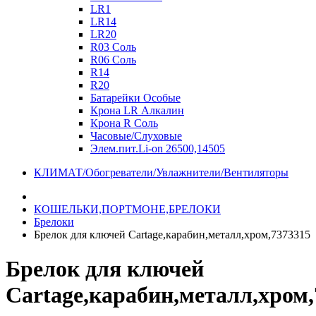
LR1
LR14
LR20
R03 Соль
R06 Соль
R14
R20
Батарейки Особые
Крона LR Алкалин
Крона R Соль
Часовые/Слуховые
Элем.пит.Li-on 26500,14505
КЛИМАТ/Обогреватели/Увлажнители/Вентиляторы
КОШЕЛЬКИ,ПОРТМОНЕ,БРЕЛОКИ
Брелоки
Брелок для ключей Cartage,карабин,металл,хром,7373315
Брелок для ключей
Cartage,карабин,металл,хром,