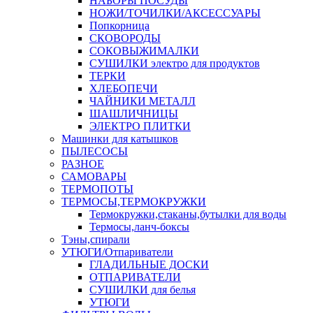
НАБОРЫ ПОСУДЫ
НОЖИ/ТОЧИЛКИ/АКСЕССУАРЫ
Попкорница
СКОВОРОДЫ
СОКОВЫЖИМАЛКИ
СУШИЛКИ электро для продуктов
ТЕРКИ
ХЛЕБОПЕЧИ
ЧАЙНИКИ МЕТАЛЛ
ШАШЛИЧНИЦЫ
ЭЛЕКТРО ПЛИТКИ
Машинки для катышков
ПЫЛЕСОСЫ
РАЗНОЕ
САМОВАРЫ
ТЕРМОПОТЫ
ТЕРМОСЫ,ТЕРМОКРУЖКИ
Термокружки,стаканы,бутылки для воды
Термосы,ланч-боксы
Тэны,спирали
УТЮГИ/Отпариватели
ГЛАДИЛЬНЫЕ ДОСКИ
ОТПАРИВАТЕЛИ
СУШИЛКИ для белья
УТЮГИ