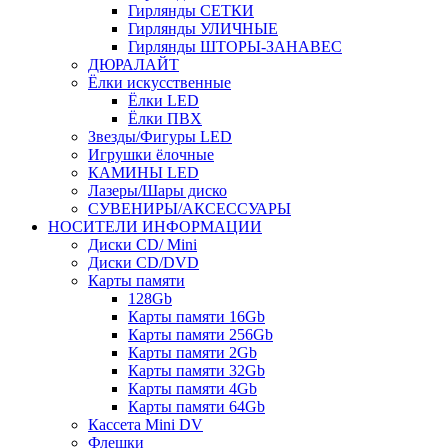
Гирлянды СЕТКИ
Гирлянды УЛИЧНЫЕ
Гирлянды ШТОРЫ-ЗАНАВЕС
ДЮРАЛАЙТ
Ёлки искусственные
Ёлки LED
Ёлки ПВХ
Звезды/Фигуры LED
Игрушки ёлочные
КАМИНЫ LED
Лазеры/Шары диско
СУВЕНИРЫ/АКСЕССУАРЫ
НОСИТЕЛИ ИНФОРМАЦИИ
Диски CD/ Mini
Диски CD/DVD
Карты памяти
128Gb
Карты памяти 16Gb
Карты памяти 256Gb
Карты памяти 2Gb
Карты памяти 32Gb
Карты памяти 4Gb
Карты памяти 64Gb
Кассета Mini DV
Флешки