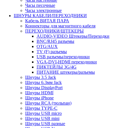
Часы настенные
Часы песочные
Часы электронные
ШНУРЫ КАБЕЛИ/ПЕРЕХОДНИКИ
Кабель ВИТАЯ ПАРА
Коннекторы для магнитного кабеля
ПЕРЕХОДНИКИ/ШТЕКЕРЫ
AUDIO-VIDEO Штекеры/Переходки
BNC/RJ45 разъемы
OTG/AUX
TV (F) разъемы
USB разъемы/переходники
VGA-DVI-HDMI переходники
ПИКТЕЙЛЫ 3G/4G
ПИТАНИЕ штекеры/разъемы
Шнуры 3.5 Jack
Шнуры 6.3мм Jack
Шнуры DisplayPort
Шнуры HDMI
Шнуры iPhone
Шнуры RCA (тюльпан)
Шнуры TYPE-C
Шнуры USB micro
Шнуры USB mini
Шнуры USB разные