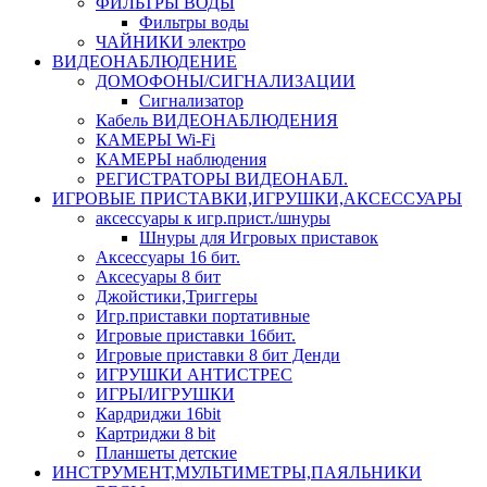
ФИЛЬТРЫ ВОДЫ
Фильтры воды
ЧАЙНИКИ электро
ВИДЕОНАБЛЮДЕНИЕ
ДОМОФОНЫ/СИГНАЛИЗАЦИИ
Сигнализатор
Кабель ВИДЕОНАБЛЮДЕНИЯ
КАМЕРЫ Wi-Fi
КАМЕРЫ наблюдения
РЕГИСТРАТОРЫ ВИДЕОНАБЛ.
ИГРОВЫЕ ПРИСТАВКИ,ИГРУШКИ,АКСЕССУАРЫ
аксесcуары к игр.прист./шнуры
Шнуры для Игровых приставок
Аксессуары 16 бит.
Аксесуары 8 бит
Джойстики,Триггеры
Игр.приставки портативные
Игровые приставки 16бит.
Игровые приставки 8 бит Денди
ИГРУШКИ АНТИСТРЕС
ИГРЫ/ИГРУШКИ
Кардриджи 16bit
Картриджи 8 bit
Планшеты детские
ИНСТРУМЕНТ,МУЛЬТИМЕТРЫ,ПАЯЛЬНИКИ