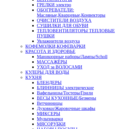
ГРЕЛКИ электро
ОБОГРЕВАТЕЛИ:
Масляные,Кварцевые,Конвекторы
ОЧИСТИТЕЛИ ВОЗДУХА
СУШИЛКИ ДЛЯ ОБУВИ
ТЕПЛОВЕНТИЛЯТОРЫ ТЕПЛОВЫЕ
ПУШКИ
Увлажнители воздуха
КОФЕМОЛКИ,КОФЕВАРКИ
КРАСОТА И ЗДОРОВЬЕ
Маникюрные наборы/Лампы/Scholl
МАССАЖЁРЫ
УХОД за ВОЛОСАМИ
КУЛЕРЫ ДЛЯ ВОДЫ
КУХНЯ
БЛЕНДЕРЫ
БЛИННИЦЫ электрические
Вафельницы/Тостеры/Грили
ВЕСЫ КУХОННЫЕ/Безмены
Ветчинницы
Духовки/Жаровочные шкафы
МИКСЕРЫ
Мультиварки
МЯСОРУБКИ