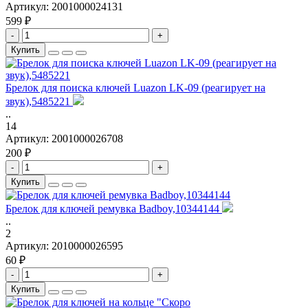
Артикул:
2001000024131
599 ₽
-
+
Купить
Брелок для поиска ключей Luazon LK-09 (реагирует на
звук),5485221
..
14
Артикул:
2001000026708
200 ₽
-
+
Купить
Брелок для ключей ремувка Badboy,10344144
..
2
Артикул:
2010000026595
60 ₽
-
+
Купить