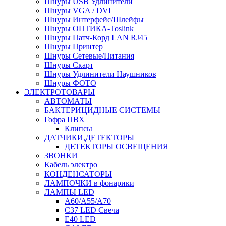
Шнуры USB Удлинители
Шнуры VGA / DVI
Шнуры Интерфейс/Шлейфы
Шнуры ОПТИКА-Toslink
Шнуры Патч-Корд LAN RJ45
Шнуры Принтер
Шнуры Сетевые/Питания
Шнуры Скарт
Шнуры Удлинители Наушников
Шнуры ФОТО
ЭЛЕКТРОТОВАРЫ
АВТОМАТЫ
БАКТЕРИЦИДНЫЕ СИСТЕМЫ
Гофра ПВХ
Клипсы
ДАТЧИКИ,ДЕТЕКТОРЫ
ДЕТЕКТОРЫ ОСВЕЩЕНИЯ
ЗВОНКИ
Кабель электро
КОНДЕНСАТОРЫ
ЛАМПОЧКИ в фонарики
ЛАМПЫ LED
A60/A55/A70
C37 LED Свеча
E40 LED