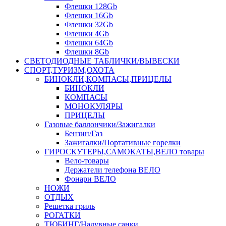
Флешки 128Gb
Флешки 16Gb
Флешки 32Gb
Флешки 4Gb
Флешки 64Gb
Флешки 8Gb
СВЕТОДИОДНЫЕ ТАБЛИЧКИ/ВЫВЕСКИ
СПОРТ,ТУРИЗМ,ОХОТА
БИНОКЛИ,КОМПАСЫ,ПРИЦЕЛЫ
БИНОКЛИ
КОМПАСЫ
МОНОКУЛЯРЫ
ПРИЦЕЛЫ
Газовые баллончики/Зажигалки
Бензин/Газ
Зажигалки/Портативные горелки
ГИРОСКУТЕРЫ,САМОКАТЫ,ВЕЛО товары
Вело-товары
Держатели телефона ВЕЛО
Фонари ВЕЛО
НОЖИ
ОТДЫХ
Решетка гриль
РОГАТКИ
ТЮБИНГ/Надувные санки