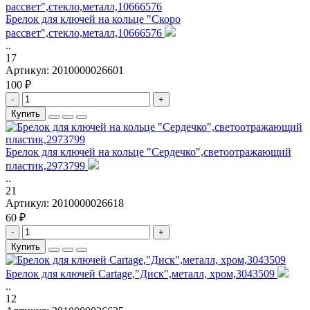
Брелок для ключей на кольце "Скоро
рассвет",стекло,металл,10666576
..
17
Артикул:
2010000026601
100 ₽
-
+
Купить
Брелок для ключей на кольце "Сердечко",светоотражающий
пластик,2973799
..
21
Артикул:
2010000026618
60 ₽
-
+
Купить
Брелок для ключей Cartage,"Диск",металл, хром,3043509
..
12