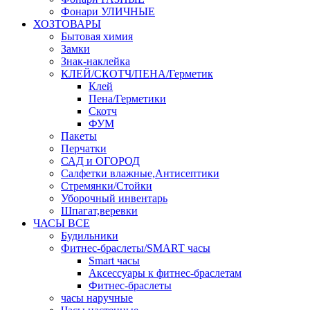
Фонари УЛИЧНЫЕ
ХОЗТОВАРЫ
Бытовая химия
Замки
Знак-наклейка
КЛЕЙ/СКОТЧ/ПЕНА/Герметик
Клей
Пена/Герметики
Скотч
ФУМ
Пакеты
Перчатки
САД и ОГОРОД
Салфетки влажные,Антисептики
Стремянки/Стойки
Уборочный инвентарь
Шпагат,веревки
ЧАСЫ ВСЕ
Будильники
Фитнес-браслеты/SMART часы
Smart часы
Аксессуары к фитнес-браслетам
Фитнес-браслеты
часы наручные