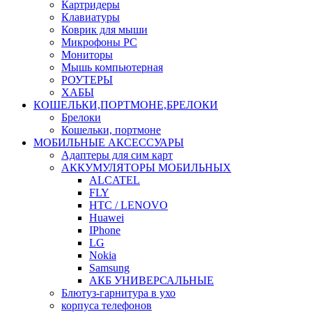
Картридеры
Клавиатуры
Коврик для мыши
Микрофоны PC
Мониторы
Мышь компьютерная
РОУТЕРЫ
ХАБЫ
КОШЕЛЬКИ,ПОРТМОНЕ,БРЕЛОКИ
Брелоки
Кошельки, портмоне
МОБИЛЬНЫЕ АКСЕССУАРЫ
Адаптеры для сим карт
АККУМУЛЯТОРЫ МОБИЛЬНЫХ
ALCATEL
FLY
HTC / LENOVO
Huawei
IPhone
LG
Nokia
Samsung
АКБ УНИВЕРСАЛЬНЫЕ
Блютуз-гарнитура в ухо
корпуса телефонов