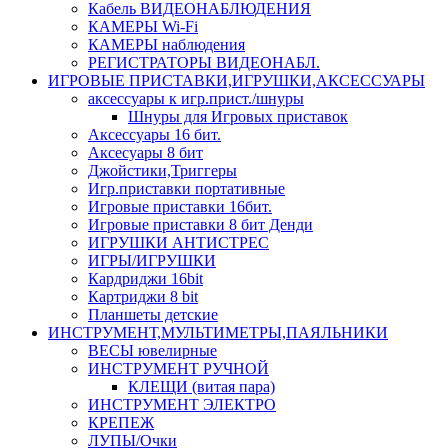
Кабель ВИДЕОНАБЛЮДЕНИЯ
КАМЕРЫ Wi-Fi
КАМЕРЫ наблюдения
РЕГИСТРАТОРЫ ВИДЕОНАБЛ.
ИГРОВЫЕ ПРИСТАВКИ,ИГРУШКИ,АКСЕССУАРЫ
аксесcуары к игр.прист./шнуры
Шнуры для Игровых приставок
Аксессуары 16 бит.
Аксесуары 8 бит
Джойстики,Триггеры
Игр.приставки портативные
Игровые приставки 16бит.
Игровые приставки 8 бит Денди
ИГРУШКИ АНТИСТРЕС
ИГРЫ/ИГРУШКИ
Кардриджи 16bit
Картриджи 8 bit
Планшеты детские
ИНСТРУМЕНТ,МУЛЬТИМЕТРЫ,ПАЯЛЬНИКИ
ВЕСЫ ювелирные
ИНСТРУМЕНТ РУЧНОЙ
КЛЕЩИ (витая пара)
ИНСТРУМЕНТ ЭЛЕКТРО
КРЕПЕЖ
ЛУПЫ/Очки