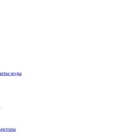
тры воды
ы
екторы