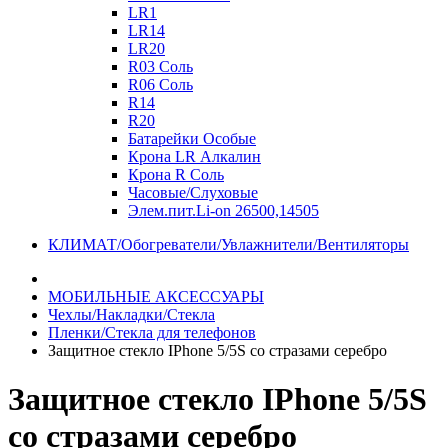
LR1
LR14
LR20
R03 Соль
R06 Соль
R14
R20
Батарейки Особые
Крона LR Алкалин
Крона R Соль
Часовые/Слуховые
Элем.пит.Li-on 26500,14505
КЛИМАТ/Обогреватели/Увлажнители/Вентиляторы
МОБИЛЬНЫЕ АКСЕССУАРЫ
Чехлы/Накладки/Стекла
Пленки/Стекла для телефонов
Защитное стекло IPhone 5/5S со стразами серебро
Защитное стекло IPhone 5/5S
со стразами серебро