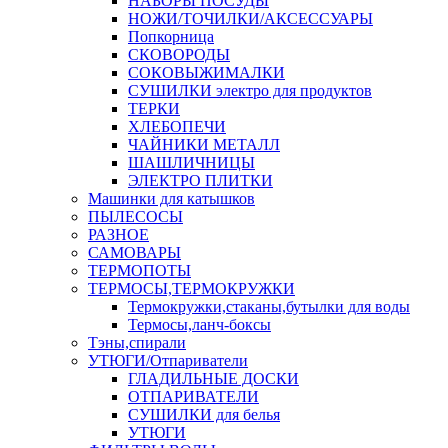
НАБОРЫ ПОСУДЫ
НОЖИ/ТОЧИЛКИ/АКСЕССУАРЫ
Попкорница
СКОВОРОДЫ
СОКОВЫЖИМАЛКИ
СУШИЛКИ электро для продуктов
ТЕРКИ
ХЛЕБОПЕЧИ
ЧАЙНИКИ МЕТАЛЛ
ШАШЛИЧНИЦЫ
ЭЛЕКТРО ПЛИТКИ
Машинки для катышков
ПЫЛЕСОСЫ
РАЗНОЕ
САМОВАРЫ
ТЕРМОПОТЫ
ТЕРМОСЫ,ТЕРМОКРУЖКИ
Термокружки,стаканы,бутылки для воды
Термосы,ланч-боксы
Тэны,спирали
УТЮГИ/Отпариватели
ГЛАДИЛЬНЫЕ ДОСКИ
ОТПАРИВАТЕЛИ
СУШИЛКИ для белья
УТЮГИ