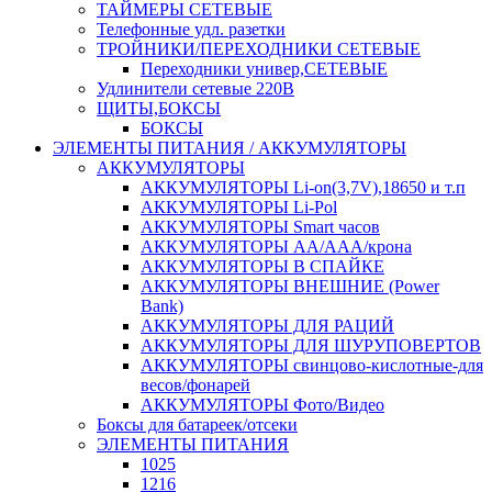
ТАЙМЕРЫ СЕТЕВЫЕ
Телефонные удл. разетки
ТРОЙНИКИ/ПЕРЕХОДНИКИ СЕТЕВЫЕ
Переходники универ,СЕТЕВЫЕ
Удлинители сетевые 220В
ЩИТЫ,БОКСЫ
БОКСЫ
ЭЛЕМЕНТЫ ПИТАНИЯ / АККУМУЛЯТОРЫ
АККУМУЛЯТОРЫ
АККУМУЛЯТОРЫ Li-on(3,7V),18650 и т.п
АККУМУЛЯТОРЫ Li-Pol
АККУМУЛЯТОРЫ Smart часов
АККУМУЛЯТОРЫ АА/ААА/крона
АККУМУЛЯТОРЫ В СПАЙКЕ
АККУМУЛЯТОРЫ ВНЕШНИЕ (Power
Bank)
АККУМУЛЯТОРЫ ДЛЯ РАЦИЙ
АККУМУЛЯТОРЫ ДЛЯ ШУРУПОВЕРТОВ
АККУМУЛЯТОРЫ свинцово-кислотные-для
весов/фонарей
АККУМУЛЯТОРЫ Фото/Видео
Боксы для батареек/отсеки
ЭЛЕМЕНТЫ ПИТАНИЯ
1025
1216