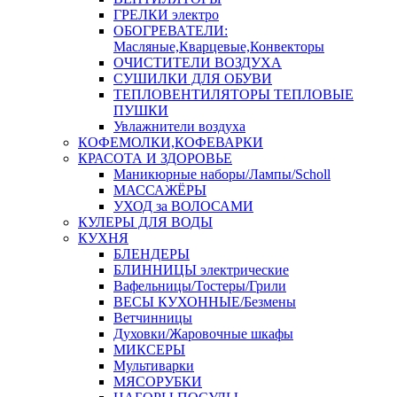
ГРЕЛКИ электро
ОБОГРЕВАТЕЛИ:
Масляные,Кварцевые,Конвекторы
ОЧИСТИТЕЛИ ВОЗДУХА
СУШИЛКИ ДЛЯ ОБУВИ
ТЕПЛОВЕНТИЛЯТОРЫ ТЕПЛОВЫЕ
ПУШКИ
Увлажнители воздуха
КОФЕМОЛКИ,КОФЕВАРКИ
КРАСОТА И ЗДОРОВЬЕ
Маникюрные наборы/Лампы/Scholl
МАССАЖЁРЫ
УХОД за ВОЛОСАМИ
КУЛЕРЫ ДЛЯ ВОДЫ
КУХНЯ
БЛЕНДЕРЫ
БЛИННИЦЫ электрические
Вафельницы/Тостеры/Грили
ВЕСЫ КУХОННЫЕ/Безмены
Ветчинницы
Духовки/Жаровочные шкафы
МИКСЕРЫ
Мультиварки
МЯСОРУБКИ