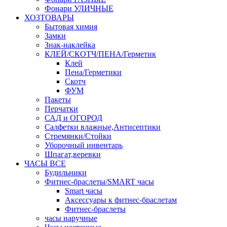
Фонари УЛИЧНЫЕ
ХОЗТОВАРЫ
Бытовая химия
Замки
Знак-наклейка
КЛЕЙ/СКОТЧ/ПЕНА/Герметик
Клей
Пена/Герметики
Скотч
ФУМ
Пакеты
Перчатки
САД и ОГОРОД
Салфетки влажные,Антисептики
Стремянки/Стойки
Уборочный инвентарь
Шпагат,веревки
ЧАСЫ ВСЕ
Будильники
Фитнес-браслеты/SMART часы
Smart часы
Аксессуары к фитнес-браслетам
Фитнес-браслеты
часы наручные