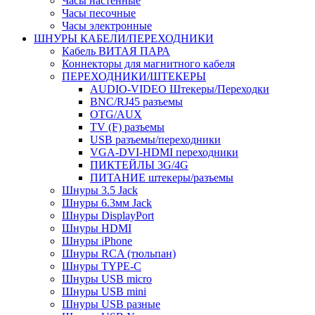
Часы настенные
Часы песочные
Часы электронные
ШНУРЫ КАБЕЛИ/ПЕРЕХОДНИКИ
Кабель ВИТАЯ ПАРА
Коннекторы для магнитного кабеля
ПЕРЕХОДНИКИ/ШТЕКЕРЫ
AUDIO-VIDEO Штекеры/Переходки
BNC/RJ45 разъемы
OTG/AUX
TV (F) разъемы
USB разъемы/переходники
VGA-DVI-HDMI переходники
ПИКТЕЙЛЫ 3G/4G
ПИТАНИЕ штекеры/разъемы
Шнуры 3.5 Jack
Шнуры 6.3мм Jack
Шнуры DisplayPort
Шнуры HDMI
Шнуры iPhone
Шнуры RCA (тюльпан)
Шнуры TYPE-C
Шнуры USB micro
Шнуры USB mini
Шнуры USB разные