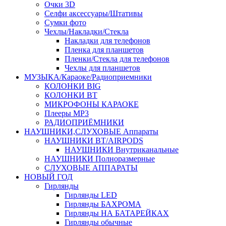
Очки 3D
Селфи аксессуары/Штативы
Сумки фото
Чехлы/Накладки/Стекла
Накладки для телефонов
Пленка для планшетов
Пленки/Стекла для телефонов
Чехлы для планшетов
МУЗЫКА/Караоке/Радиоприемники
КОЛОНКИ BIG
КОЛОНКИ BT
МИКРОФОНЫ КАРАОКЕ
Плееры MP3
РАДИОПРИЁМНИКИ
НАУШНИКИ,СЛУХОВЫЕ Аппараты
НАУШНИКИ BT/AIRPODS
НАУШНИКИ Внутриканальные
НАУШНИКИ Полноразмерные
СЛУХОВЫЕ АППАРАТЫ
НОВЫЙ ГОД
Гирлянды
Гирлянды LED
Гирлянды БАХРОМА
Гирлянды НА БАТАРЕЙКАХ
Гирлянды обычные