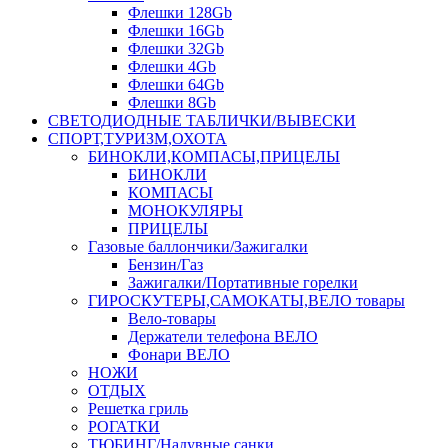
Флешки 128Gb
Флешки 16Gb
Флешки 32Gb
Флешки 4Gb
Флешки 64Gb
Флешки 8Gb
СВЕТОДИОДНЫЕ ТАБЛИЧКИ/ВЫВЕСКИ
СПОРТ,ТУРИЗМ,ОХОТА
БИНОКЛИ,КОМПАСЫ,ПРИЦЕЛЫ
БИНОКЛИ
КОМПАСЫ
МОНОКУЛЯРЫ
ПРИЦЕЛЫ
Газовые баллончики/Зажигалки
Бензин/Газ
Зажигалки/Портативные горелки
ГИРОСКУТЕРЫ,САМОКАТЫ,ВЕЛО товары
Вело-товары
Держатели телефона ВЕЛО
Фонари ВЕЛО
НОЖИ
ОТДЫХ
Решетка гриль
РОГАТКИ
ТЮБИНГ/Надувные санки