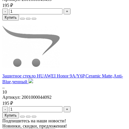
195 ₽
-
+
Купить
Защитное стекло HUAWEI Honor 9A/Y6P,Ceramic Matte,Anti-
Blue,ченный
..
10
Артикул:
2001000044092
195 ₽
-
+
Купить
Подпишитесь на наши новости!
Новинки, скидки, предложения!