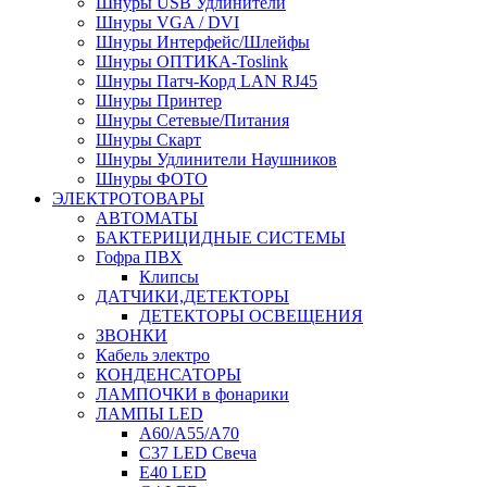
Шнуры USB Удлинители
Шнуры VGA / DVI
Шнуры Интерфейс/Шлейфы
Шнуры ОПТИКА-Toslink
Шнуры Патч-Корд LAN RJ45
Шнуры Принтер
Шнуры Сетевые/Питания
Шнуры Скарт
Шнуры Удлинители Наушников
Шнуры ФОТО
ЭЛЕКТРОТОВАРЫ
АВТОМАТЫ
БАКТЕРИЦИДНЫЕ СИСТЕМЫ
Гофра ПВХ
Клипсы
ДАТЧИКИ,ДЕТЕКТОРЫ
ДЕТЕКТОРЫ ОСВЕЩЕНИЯ
ЗВОНКИ
Кабель электро
КОНДЕНСАТОРЫ
ЛАМПОЧКИ в фонарики
ЛАМПЫ LED
A60/A55/A70
C37 LED Свеча
E40 LED