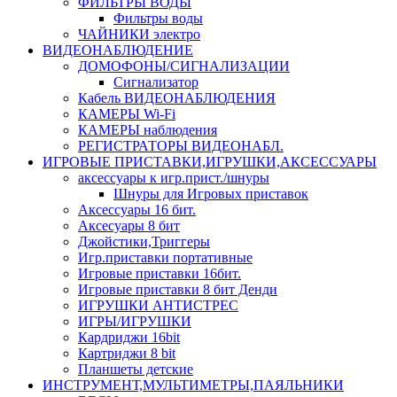
ФИЛЬТРЫ ВОДЫ
Фильтры воды
ЧАЙНИКИ электро
ВИДЕОНАБЛЮДЕНИЕ
ДОМОФОНЫ/СИГНАЛИЗАЦИИ
Сигнализатор
Кабель ВИДЕОНАБЛЮДЕНИЯ
КАМЕРЫ Wi-Fi
КАМЕРЫ наблюдения
РЕГИСТРАТОРЫ ВИДЕОНАБЛ.
ИГРОВЫЕ ПРИСТАВКИ,ИГРУШКИ,АКСЕССУАРЫ
аксесcуары к игр.прист./шнуры
Шнуры для Игровых приставок
Аксессуары 16 бит.
Аксесуары 8 бит
Джойстики,Триггеры
Игр.приставки портативные
Игровые приставки 16бит.
Игровые приставки 8 бит Денди
ИГРУШКИ АНТИСТРЕС
ИГРЫ/ИГРУШКИ
Кардриджи 16bit
Картриджи 8 bit
Планшеты детские
ИНСТРУМЕНТ,МУЛЬТИМЕТРЫ,ПАЯЛЬНИКИ