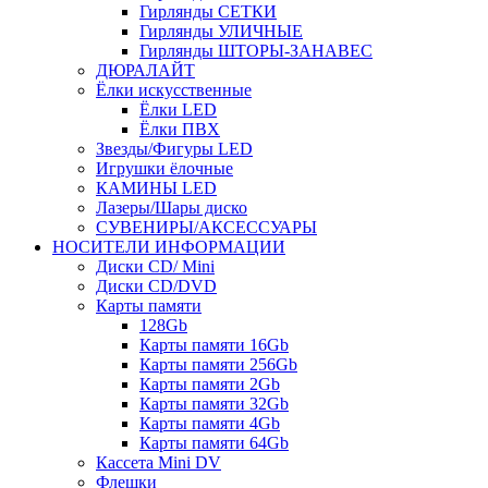
Гирлянды СЕТКИ
Гирлянды УЛИЧНЫЕ
Гирлянды ШТОРЫ-ЗАНАВЕС
ДЮРАЛАЙТ
Ёлки искусственные
Ёлки LED
Ёлки ПВХ
Звезды/Фигуры LED
Игрушки ёлочные
КАМИНЫ LED
Лазеры/Шары диско
СУВЕНИРЫ/АКСЕССУАРЫ
НОСИТЕЛИ ИНФОРМАЦИИ
Диски CD/ Mini
Диски CD/DVD
Карты памяти
128Gb
Карты памяти 16Gb
Карты памяти 256Gb
Карты памяти 2Gb
Карты памяти 32Gb
Карты памяти 4Gb
Карты памяти 64Gb
Кассета Mini DV
Флешки