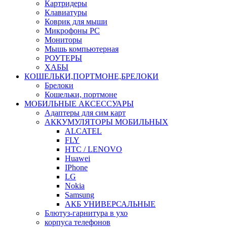
Картридеры
Клавиатуры
Коврик для мыши
Микрофоны PC
Мониторы
Мышь компьютерная
РОУТЕРЫ
ХАБЫ
КОШЕЛЬКИ,ПОРТМОНЕ,БРЕЛОКИ
Брелоки
Кошельки, портмоне
МОБИЛЬНЫЕ АКСЕССУАРЫ
Адаптеры для сим карт
АККУМУЛЯТОРЫ МОБИЛЬНЫХ
ALCATEL
FLY
HTC / LENOVO
Huawei
IPhone
LG
Nokia
Samsung
АКБ УНИВЕРСАЛЬНЫЕ
Блютуз-гарнитура в ухо
корпуса телефонов