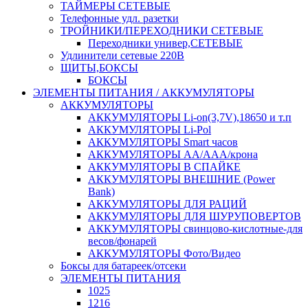
ТАЙМЕРЫ СЕТЕВЫЕ
Телефонные удл. разетки
ТРОЙНИКИ/ПЕРЕХОДНИКИ СЕТЕВЫЕ
Переходники универ,СЕТЕВЫЕ
Удлинители сетевые 220В
ЩИТЫ,БОКСЫ
БОКСЫ
ЭЛЕМЕНТЫ ПИТАНИЯ / АККУМУЛЯТОРЫ
АККУМУЛЯТОРЫ
АККУМУЛЯТОРЫ Li-on(3,7V),18650 и т.п
АККУМУЛЯТОРЫ Li-Pol
АККУМУЛЯТОРЫ Smart часов
АККУМУЛЯТОРЫ АА/ААА/крона
АККУМУЛЯТОРЫ В СПАЙКЕ
АККУМУЛЯТОРЫ ВНЕШНИЕ (Power
Bank)
АККУМУЛЯТОРЫ ДЛЯ РАЦИЙ
АККУМУЛЯТОРЫ ДЛЯ ШУРУПОВЕРТОВ
АККУМУЛЯТОРЫ свинцово-кислотные-для
весов/фонарей
АККУМУЛЯТОРЫ Фото/Видео
Боксы для батареек/отсеки
ЭЛЕМЕНТЫ ПИТАНИЯ
1025
1216