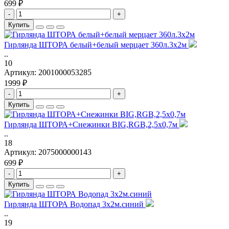
699 ₽
-
+
Купить
Гирлянда ШТОРА белый+белый мерцает 360л.3х2м
..
10
Артикул:
2001000053285
1999 ₽
-
+
Купить
Гирлянда ШТОРА+Снежинки BIG,RGB,2,5х0,7м
..
18
Артикул:
2075000000143
699 ₽
-
+
Купить
Гирлянда ШТОРА Водопад 3х2м.синий
..
19