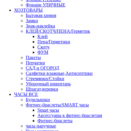
Фонари УЛИЧНЫЕ
ХОЗТОВАРЫ
Бытовая химия
Замки
Знак-наклейка
КЛЕЙ/СКОТЧ/ПЕНА/Герметик
Клей
Пена/Герметики
Скотч
ФУМ
Пакеты
Перчатки
САД и ОГОРОД
Салфетки влажные,Антисептики
Стремянки/Стойки
Уборочный инвентарь
Шпагат,веревки
ЧАСЫ ВСЕ
Будильники
Фитнес-браслеты/SMART часы
Smart часы
Аксессуары к фитнес-браслетам
Фитнес-браслеты
часы наручные