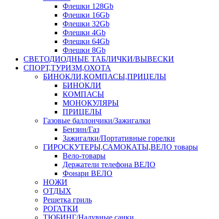
Флешки 128Gb
Флешки 16Gb
Флешки 32Gb
Флешки 4Gb
Флешки 64Gb
Флешки 8Gb
СВЕТОДИОДНЫЕ ТАБЛИЧКИ/ВЫВЕСКИ
СПОРТ,ТУРИЗМ,ОХОТА
БИНОКЛИ,КОМПАСЫ,ПРИЦЕЛЫ
БИНОКЛИ
КОМПАСЫ
МОНОКУЛЯРЫ
ПРИЦЕЛЫ
Газовые баллончики/Зажигалки
Бензин/Газ
Зажигалки/Портативные горелки
ГИРОСКУТЕРЫ,САМОКАТЫ,ВЕЛО товары
Вело-товары
Держатели телефона ВЕЛО
Фонари ВЕЛО
НОЖИ
ОТДЫХ
Решетка гриль
РОГАТКИ
ТЮБИНГ/Надувные санки