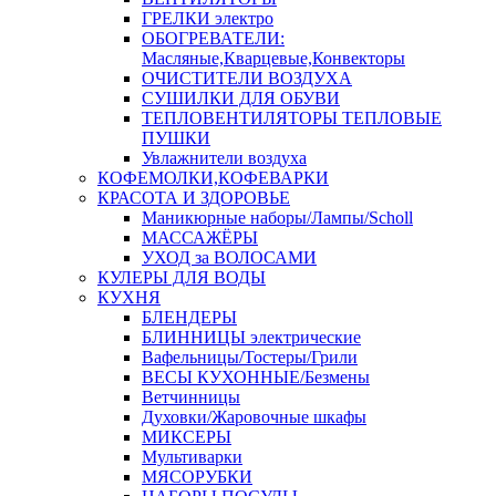
ГРЕЛКИ электро
ОБОГРЕВАТЕЛИ:
Масляные,Кварцевые,Конвекторы
ОЧИСТИТЕЛИ ВОЗДУХА
СУШИЛКИ ДЛЯ ОБУВИ
ТЕПЛОВЕНТИЛЯТОРЫ ТЕПЛОВЫЕ
ПУШКИ
Увлажнители воздуха
КОФЕМОЛКИ,КОФЕВАРКИ
КРАСОТА И ЗДОРОВЬЕ
Маникюрные наборы/Лампы/Scholl
МАССАЖЁРЫ
УХОД за ВОЛОСАМИ
КУЛЕРЫ ДЛЯ ВОДЫ
КУХНЯ
БЛЕНДЕРЫ
БЛИННИЦЫ электрические
Вафельницы/Тостеры/Грили
ВЕСЫ КУХОННЫЕ/Безмены
Ветчинницы
Духовки/Жаровочные шкафы
МИКСЕРЫ
Мультиварки
МЯСОРУБКИ