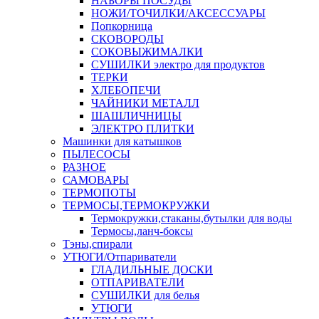
НАБОРЫ ПОСУДЫ
НОЖИ/ТОЧИЛКИ/АКСЕССУАРЫ
Попкорница
СКОВОРОДЫ
СОКОВЫЖИМАЛКИ
СУШИЛКИ электро для продуктов
ТЕРКИ
ХЛЕБОПЕЧИ
ЧАЙНИКИ МЕТАЛЛ
ШАШЛИЧНИЦЫ
ЭЛЕКТРО ПЛИТКИ
Машинки для катышков
ПЫЛЕСОСЫ
РАЗНОЕ
САМОВАРЫ
ТЕРМОПОТЫ
ТЕРМОСЫ,ТЕРМОКРУЖКИ
Термокружки,стаканы,бутылки для воды
Термосы,ланч-боксы
Тэны,спирали
УТЮГИ/Отпариватели
ГЛАДИЛЬНЫЕ ДОСКИ
ОТПАРИВАТЕЛИ
СУШИЛКИ для белья
УТЮГИ