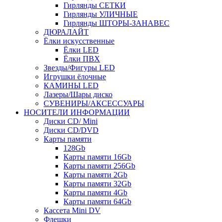
Гирлянды СЕТКИ
Гирлянды УЛИЧНЫЕ
Гирлянды ШТОРЫ-ЗАНАВЕС
ДЮРАЛАЙТ
Ёлки искусственные
Ёлки LED
Ёлки ПВХ
Звезды/Фигуры LED
Игрушки ёлочные
КАМИНЫ LED
Лазеры/Шары диско
СУВЕНИРЫ/АКСЕССУАРЫ
НОСИТЕЛИ ИНФОРМАЦИИ
Диски CD/ Mini
Диски CD/DVD
Карты памяти
128Gb
Карты памяти 16Gb
Карты памяти 256Gb
Карты памяти 2Gb
Карты памяти 32Gb
Карты памяти 4Gb
Карты памяти 64Gb
Кассета Mini DV
Флешки