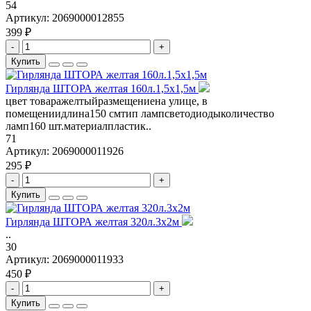
54
Артикул:
2069000012855
399 ₽
-
+
Купить
Гирлянда ШТОРА желтая 160л.1,5х1,5м
цвет товаражелтыйразмещениена улице, в
помещениидлина150 смтип лампсветодиодыколичество
ламп160 шт.материалпластик..
71
Артикул:
2069000011926
295 ₽
-
+
Купить
Гирлянда ШТОРА желтая 320л.3х2м
..
30
Артикул:
2069000011933
450 ₽
-
+
Купить