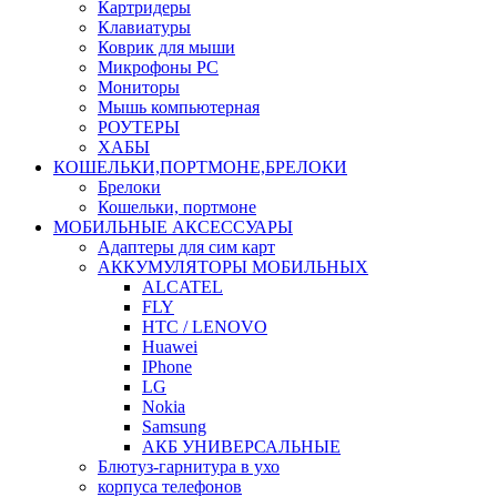
Картридеры
Клавиатуры
Коврик для мыши
Микрофоны PC
Мониторы
Мышь компьютерная
РОУТЕРЫ
ХАБЫ
КОШЕЛЬКИ,ПОРТМОНЕ,БРЕЛОКИ
Брелоки
Кошельки, портмоне
МОБИЛЬНЫЕ АКСЕССУАРЫ
Адаптеры для сим карт
АККУМУЛЯТОРЫ МОБИЛЬНЫХ
ALCATEL
FLY
HTC / LENOVO
Huawei
IPhone
LG
Nokia
Samsung
АКБ УНИВЕРСАЛЬНЫЕ
Блютуз-гарнитура в ухо
корпуса телефонов