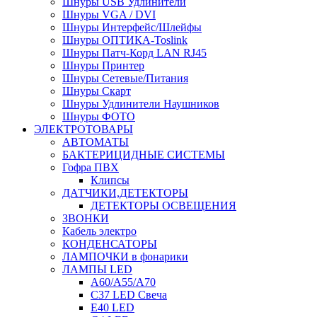
Шнуры USB Удлинители
Шнуры VGA / DVI
Шнуры Интерфейс/Шлейфы
Шнуры ОПТИКА-Toslink
Шнуры Патч-Корд LAN RJ45
Шнуры Принтер
Шнуры Сетевые/Питания
Шнуры Скарт
Шнуры Удлинители Наушников
Шнуры ФОТО
ЭЛЕКТРОТОВАРЫ
АВТОМАТЫ
БАКТЕРИЦИДНЫЕ СИСТЕМЫ
Гофра ПВХ
Клипсы
ДАТЧИКИ,ДЕТЕКТОРЫ
ДЕТЕКТОРЫ ОСВЕЩЕНИЯ
ЗВОНКИ
Кабель электро
КОНДЕНСАТОРЫ
ЛАМПОЧКИ в фонарики
ЛАМПЫ LED
A60/A55/A70
C37 LED Свеча
E40 LED