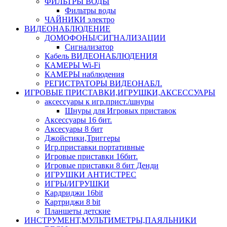
ФИЛЬТРЫ ВОДЫ
Фильтры воды
ЧАЙНИКИ электро
ВИДЕОНАБЛЮДЕНИЕ
ДОМОФОНЫ/СИГНАЛИЗАЦИИ
Сигнализатор
Кабель ВИДЕОНАБЛЮДЕНИЯ
КАМЕРЫ Wi-Fi
КАМЕРЫ наблюдения
РЕГИСТРАТОРЫ ВИДЕОНАБЛ.
ИГРОВЫЕ ПРИСТАВКИ,ИГРУШКИ,АКСЕССУАРЫ
аксесcуары к игр.прист./шнуры
Шнуры для Игровых приставок
Аксессуары 16 бит.
Аксесуары 8 бит
Джойстики,Триггеры
Игр.приставки портативные
Игровые приставки 16бит.
Игровые приставки 8 бит Денди
ИГРУШКИ АНТИСТРЕС
ИГРЫ/ИГРУШКИ
Кардриджи 16bit
Картриджи 8 bit
Планшеты детские
ИНСТРУМЕНТ,МУЛЬТИМЕТРЫ,ПАЯЛЬНИКИ