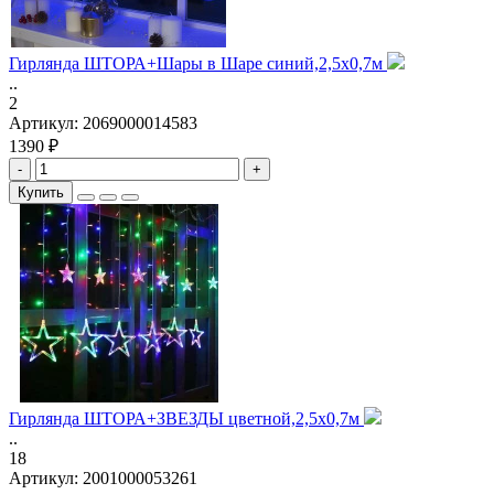
Гирлянда ШТОРА+Шары в Шаре синий,2,5х0,7м
..
2
Артикул:
2069000014583
1390 ₽
-
+
Купить
Гирлянда ШТОРА+ЗВЕЗДЫ цветной,2,5х0,7м
..
18
Артикул:
2001000053261