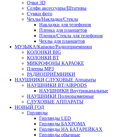
Очки 3D
Селфи аксессуары/Штативы
Сумки фото
Чехлы/Накладки/Стекла
Накладки для телефонов
Пленка для планшетов
Пленки/Стекла для телефонов
Чехлы для планшетов
МУЗЫКА/Караоке/Радиоприемники
КОЛОНКИ BIG
КОЛОНКИ BT
МИКРОФОНЫ КАРАОКЕ
Плееры MP3
РАДИОПРИЁМНИКИ
НАУШНИКИ,СЛУХОВЫЕ Аппараты
НАУШНИКИ BT/AIRPODS
НАУШНИКИ Внутриканальные
НАУШНИКИ Полноразмерные
СЛУХОВЫЕ АППАРАТЫ
НОВЫЙ ГОД
Гирлянды
Гирлянды LED
Гирлянды БАХРОМА
Гирлянды НА БАТАРЕЙКАХ
Гирлянды обычные