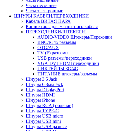
Часы настенные
Часы песочные
Часы электронные
ШНУРЫ КАБЕЛИ/ПЕРЕХОДНИКИ
Кабель ВИТАЯ ПАРА
Коннекторы для магнитного кабеля
ПЕРЕХОДНИКИ/ШТЕКЕРЫ
AUDIO-VIDEO Штекеры/Переходки
BNC/RJ45 разъемы
OTG/AUX
TV (F) разъемы
USB разъемы/переходники
VGA-DVI-HDMI переходники
ПИКТЕЙЛЫ 3G/4G
ПИТАНИЕ штекеры/разъемы
Шнуры 3.5 Jack
Шнуры 6.3мм Jack
Шнуры DisplayPort
Шнуры HDMI
Шнуры iPhone
Шнуры RCA (тюльпан)
Шнуры TYPE-C
Шнуры USB micro
Шнуры USB mini
Шнуры USB разные