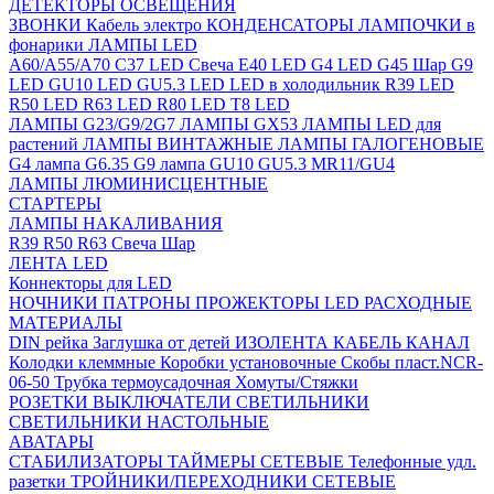
ДЕТЕКТОРЫ ОСВЕЩЕНИЯ
ЗВОНКИ
Кабель электро
КОНДЕНСАТОРЫ
ЛАМПОЧКИ в
фонарики
ЛАМПЫ LED
A60/A55/A70
C37 LED Свеча
E40 LED
G4 LED
G45 Шар
G9
LED
GU10 LED
GU5.3 LED
LED в холодильник
R39 LED
R50 LED
R63 LED
R80 LED
T8 LED
ЛАМПЫ G23/G9/2G7
ЛАМПЫ GX53
ЛАМПЫ LED для
растений
ЛАМПЫ ВИНТАЖНЫЕ
ЛАМПЫ ГАЛОГЕНОВЫЕ
G4 лампа
G6.35
G9 лампа
GU10
GU5.3
MR11/GU4
ЛАМПЫ ЛЮМИНИСЦЕНТНЫЕ
СТАРТЕРЫ
ЛАМПЫ НАКАЛИВАНИЯ
R39
R50
R63
Свеча
Шар
ЛЕНТА LED
Коннекторы для LED
НОЧНИКИ
ПАТРОНЫ
ПРОЖЕКТОРЫ LED
РАСХОДНЫЕ
МАТЕРИАЛЫ
DIN рейка
Заглушка от детей
ИЗОЛЕНТА
КАБЕЛЬ КАНАЛ
Колодки клеммные
Коробки установочные
Скобы пласт.NCR-
06-50
Трубка термоусадочная
Хомуты/Стяжки
РОЗЕТКИ ВЫКЛЮЧАТЕЛИ
СВЕТИЛЬНИКИ
СВЕТИЛЬНИКИ НАСТОЛЬНЫЕ
АВАТАРЫ
СТАБИЛИЗАТОРЫ
ТАЙМЕРЫ СЕТЕВЫЕ
Телефонные удл.
разетки
ТРОЙНИКИ/ПЕРЕХОДНИКИ СЕТЕВЫЕ