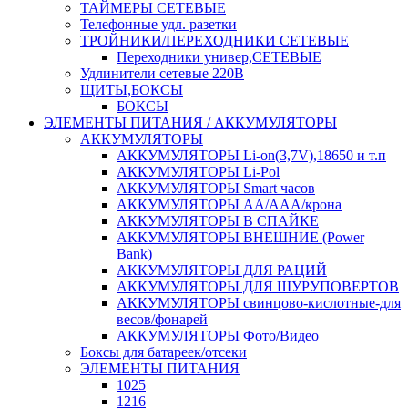
ТАЙМЕРЫ СЕТЕВЫЕ
Телефонные удл. разетки
ТРОЙНИКИ/ПЕРЕХОДНИКИ СЕТЕВЫЕ
Переходники универ,СЕТЕВЫЕ
Удлинители сетевые 220В
ЩИТЫ,БОКСЫ
БОКСЫ
ЭЛЕМЕНТЫ ПИТАНИЯ / АККУМУЛЯТОРЫ
АККУМУЛЯТОРЫ
АККУМУЛЯТОРЫ Li-on(3,7V),18650 и т.п
АККУМУЛЯТОРЫ Li-Pol
АККУМУЛЯТОРЫ Smart часов
АККУМУЛЯТОРЫ АА/ААА/крона
АККУМУЛЯТОРЫ В СПАЙКЕ
АККУМУЛЯТОРЫ ВНЕШНИЕ (Power
Bank)
АККУМУЛЯТОРЫ ДЛЯ РАЦИЙ
АККУМУЛЯТОРЫ ДЛЯ ШУРУПОВЕРТОВ
АККУМУЛЯТОРЫ свинцово-кислотные-для
весов/фонарей
АККУМУЛЯТОРЫ Фото/Видео
Боксы для батареек/отсеки
ЭЛЕМЕНТЫ ПИТАНИЯ
1025
1216