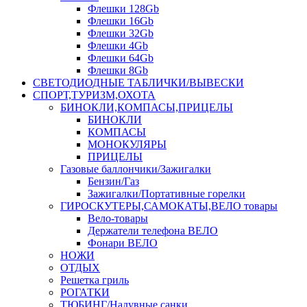
Флешки 128Gb
Флешки 16Gb
Флешки 32Gb
Флешки 4Gb
Флешки 64Gb
Флешки 8Gb
СВЕТОДИОДНЫЕ ТАБЛИЧКИ/ВЫВЕСКИ
СПОРТ,ТУРИЗМ,ОХОТА
БИНОКЛИ,КОМПАСЫ,ПРИЦЕЛЫ
БИНОКЛИ
КОМПАСЫ
МОНОКУЛЯРЫ
ПРИЦЕЛЫ
Газовые баллончики/Зажигалки
Бензин/Газ
Зажигалки/Портативные горелки
ГИРОСКУТЕРЫ,САМОКАТЫ,ВЕЛО товары
Вело-товары
Держатели телефона ВЕЛО
Фонари ВЕЛО
НОЖИ
ОТДЫХ
Решетка гриль
РОГАТКИ
ТЮБИНГ/Надувные санки