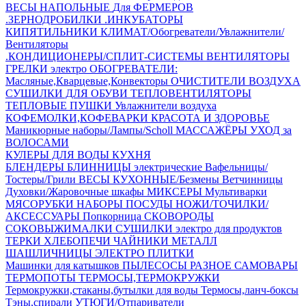
ВЕСЫ НАПОЛЬНЫЕ
Для ФЕРМЕРОВ
.ЗЕРНОДРОБИЛКИ
.ИНКУБАТОРЫ
КИПЯТИЛЬНИКИ
КЛИМАТ/Обогреватели/Увлажнители/
Вентиляторы
.КОНДИЦИОНЕРЫ/СПЛИТ-СИСТЕМЫ
ВЕНТИЛЯТОРЫ
ГРЕЛКИ электро
ОБОГРЕВАТЕЛИ:
Масляные,Кварцевые,Конвекторы
ОЧИСТИТЕЛИ ВОЗДУХА
СУШИЛКИ ДЛЯ ОБУВИ
ТЕПЛОВЕНТИЛЯТОРЫ
ТЕПЛОВЫЕ ПУШКИ
Увлажнители воздуха
КОФЕМОЛКИ,КОФЕВАРКИ
КРАСОТА И ЗДОРОВЬЕ
Маникюрные наборы/Лампы/Scholl
МАССАЖЁРЫ
УХОД за
ВОЛОСАМИ
КУЛЕРЫ ДЛЯ ВОДЫ
КУХНЯ
БЛЕНДЕРЫ
БЛИННИЦЫ электрические
Вафельницы/
Тостеры/Грили
ВЕСЫ КУХОННЫЕ/Безмены
Ветчинницы
Духовки/Жаровочные шкафы
МИКСЕРЫ
Мультиварки
МЯСОРУБКИ
НАБОРЫ ПОСУДЫ
НОЖИ/ТОЧИЛКИ/
АКСЕССУАРЫ
Попкорница
СКОВОРОДЫ
СОКОВЫЖИМАЛКИ
СУШИЛКИ электро для продуктов
ТЕРКИ
ХЛЕБОПЕЧИ
ЧАЙНИКИ МЕТАЛЛ
ШАШЛИЧНИЦЫ
ЭЛЕКТРО ПЛИТКИ
Машинки для катышков
ПЫЛЕСОСЫ
РАЗНОЕ
САМОВАРЫ
ТЕРМОПОТЫ
ТЕРМОСЫ,ТЕРМОКРУЖКИ
Термокружки,стаканы,бутылки для воды
Термосы,ланч-боксы
Тэны,спирали
УТЮГИ/Отпариватели