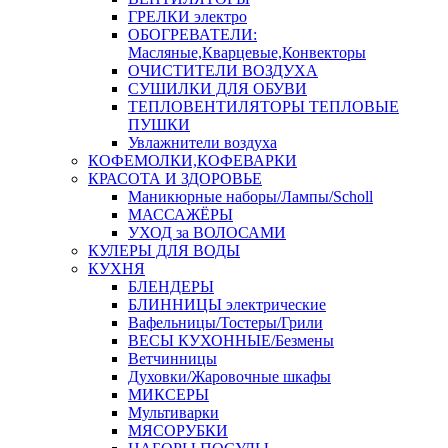
ГРЕЛКИ электро
ОБОГРЕВАТЕЛИ:
Масляные,Кварцевые,Конвекторы
ОЧИСТИТЕЛИ ВОЗДУХА
СУШИЛКИ ДЛЯ ОБУВИ
ТЕПЛОВЕНТИЛЯТОРЫ ТЕПЛОВЫЕ
ПУШКИ
Увлажнители воздуха
КОФЕМОЛКИ,КОФЕВАРКИ
КРАСОТА И ЗДОРОВЬЕ
Маникюрные наборы/Лампы/Scholl
МАССАЖЁРЫ
УХОД за ВОЛОСАМИ
КУЛЕРЫ ДЛЯ ВОДЫ
КУХНЯ
БЛЕНДЕРЫ
БЛИННИЦЫ электрические
Вафельницы/Тостеры/Грили
ВЕСЫ КУХОННЫЕ/Безмены
Ветчинницы
Духовки/Жаровочные шкафы
МИКСЕРЫ
Мультиварки
МЯСОРУБКИ