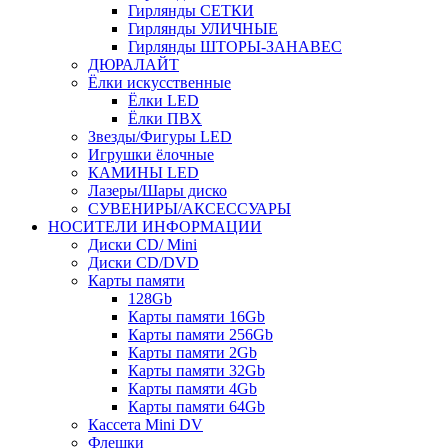
Гирлянды СЕТКИ
Гирлянды УЛИЧНЫЕ
Гирлянды ШТОРЫ-ЗАНАВЕС
ДЮРАЛАЙТ
Ёлки искусственные
Ёлки LED
Ёлки ПВХ
Звезды/Фигуры LED
Игрушки ёлочные
КАМИНЫ LED
Лазеры/Шары диско
СУВЕНИРЫ/АКСЕССУАРЫ
НОСИТЕЛИ ИНФОРМАЦИИ
Диски CD/ Mini
Диски CD/DVD
Карты памяти
128Gb
Карты памяти 16Gb
Карты памяти 256Gb
Карты памяти 2Gb
Карты памяти 32Gb
Карты памяти 4Gb
Карты памяти 64Gb
Кассета Mini DV
Флешки