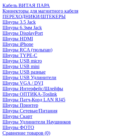
Кабель ВИТАЯ ПАРА
Коннекторы для магнитного кабеля
ПЕРЕХОДНИКИ/ШТЕКЕРЫ
Шнуры 3.5 Jack
Шнуры 6.3мм Jack
Шнуры DisplayPort
Шнуры HDMI
Шнуры iPhone
Шнуры RCA (тюльпан)
Шнуры TYPE-C
Шнуры USB micro
Шнуры USB mini
Шнуры USB разные
Шнуры USB Удлинители
Шнуры VGA / DVI
Шнуры Интерфейс/Шлейфы
Шнуры ОПТИКА-Toslink
Шнуры Патч-Корд LAN RJ45
Шнуры Принтер
Шнуры Сетевые/Питания
Шнуры Скарт
Шнуры Удлинители Наушников
Шнуры ФОТО
Сравнение товаров (0)