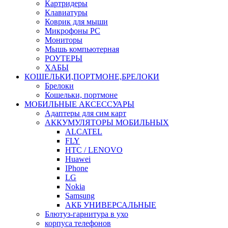
Картридеры
Клавиатуры
Коврик для мыши
Микрофоны PC
Мониторы
Мышь компьютерная
РОУТЕРЫ
ХАБЫ
КОШЕЛЬКИ,ПОРТМОНЕ,БРЕЛОКИ
Брелоки
Кошельки, портмоне
МОБИЛЬНЫЕ АКСЕССУАРЫ
Адаптеры для сим карт
АККУМУЛЯТОРЫ МОБИЛЬНЫХ
ALCATEL
FLY
HTC / LENOVO
Huawei
IPhone
LG
Nokia
Samsung
АКБ УНИВЕРСАЛЬНЫЕ
Блютуз-гарнитура в ухо
корпуса телефонов