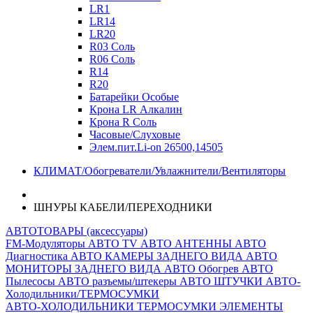
LR1
LR14
LR20
R03 Соль
R06 Соль
R14
R20
Батарейки Особые
Крона LR Алкалин
Крона R Соль
Часовые/Слуховые
Элем.пит.Li-on 26500,14505
КЛИМАТ/Обогреватели/Увлажнители/Вентиляторы
ШНУРЫ КАБЕЛИ/ПЕРЕХОДНИКИ
АВТОТОВАРЫ (аксессуары)
FM-Модуляторы
АВТО TV
АВТО АНТЕННЫ
АВТО
Диагностика
АВТО КАМЕРЫ ЗАДНЕГО ВИДА
АВТО
МОНИТОРЫ ЗАДНЕГО ВИДА
АВТО Обогрев
АВТО
Пылесосы
АВТО разъемы/штекеры
АВТО ШТУЧКИ
АВТО-
Холодильники/ТЕРМОСУМКИ
АВТО-ХОЛОДИЛЬНИКИ
ТЕРМОСУМКИ
ЭЛЕМЕНТЫ