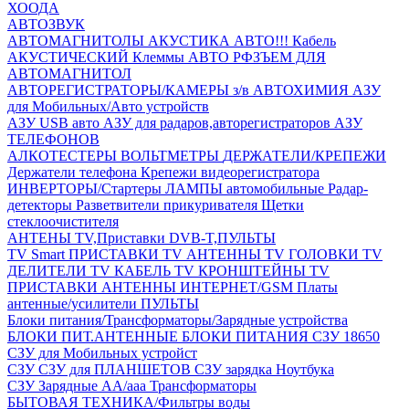
ХООДА
АВТОЗВУК
АВТОМАГНИТОЛЫ
АКУСТИКА АВТО!!!
Кабель
АКУСТИЧЕСКИЙ
Клеммы АВТО
РФЗЪЕМ ДЛЯ
АВТОМАГНИТОЛ
АВТОРЕГИСТРАТОРЫ/КАМЕРЫ з/в
АВТОХИМИЯ
АЗУ
для Мобильных/Авто устройств
АЗУ USB авто
АЗУ для радаров,авторегистраторов
АЗУ
ТЕЛЕФОНОВ
АЛКОТЕСТЕРЫ
ВОЛЬТМЕТРЫ
ДЕРЖАТЕЛИ/КРЕПЕЖИ
Держатели телефона
Крепежи видеорегистратора
ИНВЕРТОРЫ/Стартеры
ЛАМПЫ автомобильные
Радар-
детекторы
Разветвители прикуривателя
Щетки
стеклоочистителя
АНТЕНЫ ТV,Приставки DVB-T,ПУЛЬТЫ
TV Smart ПРИСТАВКИ
TV АНТЕННЫ
TV ГОЛОВКИ
TV
ДЕЛИТЕЛИ
TV КАБЕЛЬ
TV КРОНШТЕЙНЫ
TV
ПРИСТАВКИ
АНТЕННЫ ИНТЕРНЕТ/GSM
Платы
антенные/усилители
ПУЛЬТЫ
Блоки питания/Трансформаторы/Зарядные устройства
БЛОКИ ПИТ.АНТЕННЫЕ
БЛОКИ ПИТАНИЯ
СЗУ 18650
СЗУ для Мобильных устройст
СЗУ
СЗУ для ПЛАНШЕТОВ
СЗУ зарядка Ноутбука
СЗУ Зарядные АА/ааа
Трансформаторы
БЫТОВАЯ ТЕХНИКА/Фильтры воды