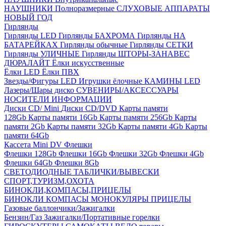
НАУШНИКИ Полноразмерные
СЛУХОВЫЕ АППАРАТЫ
НОВЫЙ ГОД
Гирлянды
Гирлянды LED
Гирлянды БАХРОМА
Гирлянды НА
БАТАРЕЙКАХ
Гирлянды обычные
Гирлянды СЕТКИ
Гирлянды УЛИЧНЫЕ
Гирлянды ШТОРЫ-ЗАНАВЕС
ДЮРАЛАЙТ
Ёлки искусственные
Ёлки LED
Ёлки ПВХ
Звезды/Фигуры LED
Игрушки ёлочные
КАМИНЫ LED
Лазеры/Шары диско
СУВЕНИРЫ/АКСЕССУАРЫ
НОСИТЕЛИ ИНФОРМАЦИИ
Диски CD/ Mini
Диски CD/DVD
Карты памяти
128Gb
Карты памяти 16Gb
Карты памяти 256Gb
Карты
памяти 2Gb
Карты памяти 32Gb
Карты памяти 4Gb
Карты
памяти 64Gb
Кассета Mini DV
Флешки
Флешки 128Gb
Флешки 16Gb
Флешки 32Gb
Флешки 4Gb
Флешки 64Gb
Флешки 8Gb
СВЕТОДИОДНЫЕ ТАБЛИЧКИ/ВЫВЕСКИ
СПОРТ,ТУРИЗМ,ОХОТА
БИНОКЛИ,КОМПАСЫ,ПРИЦЕЛЫ
БИНОКЛИ
КОМПАСЫ
МОНОКУЛЯРЫ
ПРИЦЕЛЫ
Газовые баллончики/Зажигалки
Бензин/Газ
Зажигалки/Портативные горелки