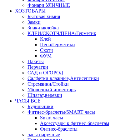
Фонари УЛИЧНЫЕ
ХОЗТОВАРЫ
Бытовая химия
Замки
Знак-наклейка
КЛЕЙ/СКОТЧ/ПЕНА/Герметик
Клей
Пена/Герметики
Скотч
ФУМ
Пакеты
Перчатки
САД и ОГОРОД
Салфетки влажные,Антисептики
Стремянки/Стойки
Уборочный инвентарь
Шпагат,веревки
ЧАСЫ ВСЕ
Будильники
Фитнес-браслеты/SMART часы
Smart часы
Аксессуары к фитнес-браслетам
Фитнес-браслеты
часы наручные