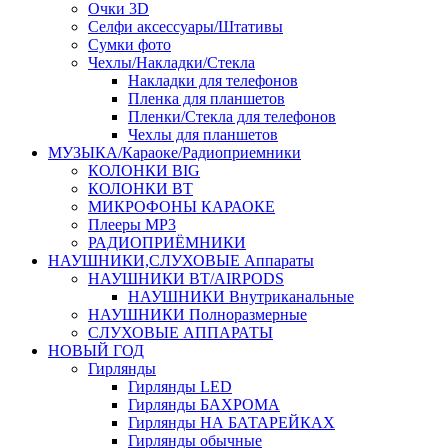
Очки 3D
Селфи аксессуары/Штативы
Сумки фото
Чехлы/Накладки/Стекла
Накладки для телефонов
Пленка для планшетов
Пленки/Стекла для телефонов
Чехлы для планшетов
МУЗЫКА/Караоке/Радиоприемники
КОЛОНКИ BIG
КОЛОНКИ BT
МИКРОФОНЫ КАРАОКЕ
Плееры MP3
РАДИОПРИЁМНИКИ
НАУШНИКИ,СЛУХОВЫЕ Аппараты
НАУШНИКИ BT/AIRPODS
НАУШНИКИ Внутриканальные
НАУШНИКИ Полноразмерные
СЛУХОВЫЕ АППАРАТЫ
НОВЫЙ ГОД
Гирлянды
Гирлянды LED
Гирлянды БАХРОМА
Гирлянды НА БАТАРЕЙКАХ
Гирлянды обычные