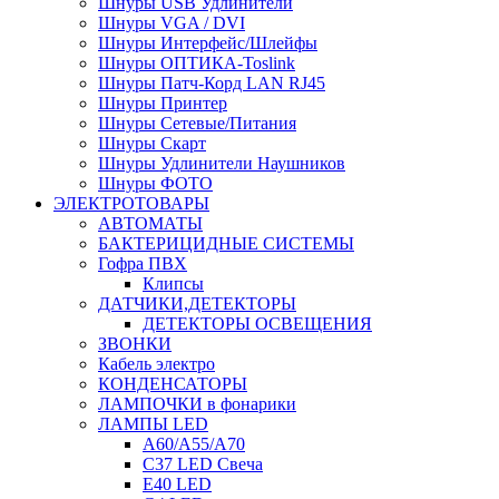
Шнуры USB Удлинители
Шнуры VGA / DVI
Шнуры Интерфейс/Шлейфы
Шнуры ОПТИКА-Toslink
Шнуры Патч-Корд LAN RJ45
Шнуры Принтер
Шнуры Сетевые/Питания
Шнуры Скарт
Шнуры Удлинители Наушников
Шнуры ФОТО
ЭЛЕКТРОТОВАРЫ
АВТОМАТЫ
БАКТЕРИЦИДНЫЕ СИСТЕМЫ
Гофра ПВХ
Клипсы
ДАТЧИКИ,ДЕТЕКТОРЫ
ДЕТЕКТОРЫ ОСВЕЩЕНИЯ
ЗВОНКИ
Кабель электро
КОНДЕНСАТОРЫ
ЛАМПОЧКИ в фонарики
ЛАМПЫ LED
A60/A55/A70
C37 LED Свеча
E40 LED