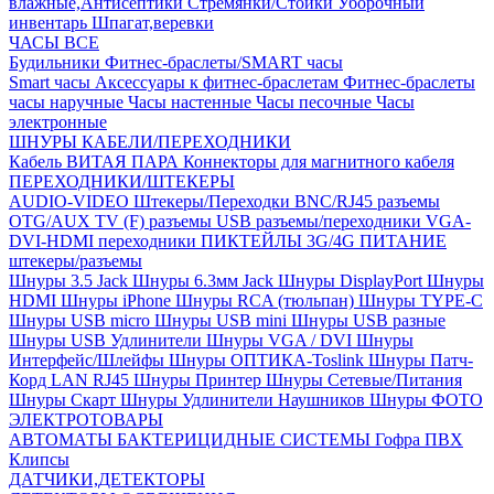
влажные,Антисептики
Стремянки/Стойки
Уборочный
инвентарь
Шпагат,веревки
ЧАСЫ ВСЕ
Будильники
Фитнес-браслеты/SMART часы
Smart часы
Аксессуары к фитнес-браслетам
Фитнес-браслеты
часы наручные
Часы настенные
Часы песочные
Часы
электронные
ШНУРЫ КАБЕЛИ/ПЕРЕХОДНИКИ
Кабель ВИТАЯ ПАРА
Коннекторы для магнитного кабеля
ПЕРЕХОДНИКИ/ШТЕКЕРЫ
AUDIO-VIDEO Штекеры/Переходки
BNC/RJ45 разъемы
OTG/AUX
TV (F) разъемы
USB разъемы/переходники
VGA-
DVI-HDMI переходники
ПИКТЕЙЛЫ 3G/4G
ПИТАНИЕ
штекеры/разъемы
Шнуры 3.5 Jack
Шнуры 6.3мм Jack
Шнуры DisplayPort
Шнуры
HDMI
Шнуры iPhone
Шнуры RCA (тюльпан)
Шнуры TYPE-C
Шнуры USB micro
Шнуры USB mini
Шнуры USB разные
Шнуры USB Удлинители
Шнуры VGA / DVI
Шнуры
Интерфейс/Шлейфы
Шнуры ОПТИКА-Toslink
Шнуры Патч-
Корд LAN RJ45
Шнуры Принтер
Шнуры Сетевые/Питания
Шнуры Скарт
Шнуры Удлинители Наушников
Шнуры ФОТО
ЭЛЕКТРОТОВАРЫ
АВТОМАТЫ
БАКТЕРИЦИДНЫЕ СИСТЕМЫ
Гофра ПВХ
Клипсы
ДАТЧИКИ,ДЕТЕКТОРЫ