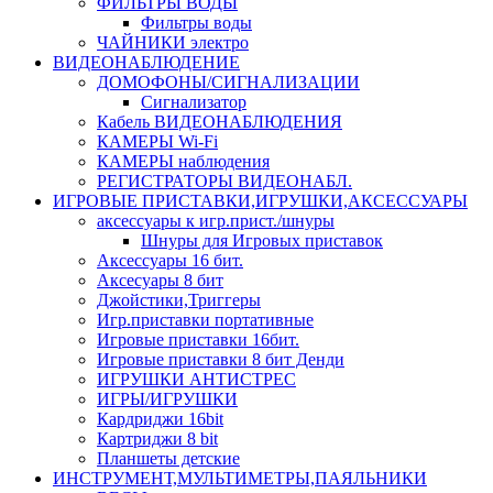
ФИЛЬТРЫ ВОДЫ
Фильтры воды
ЧАЙНИКИ электро
ВИДЕОНАБЛЮДЕНИЕ
ДОМОФОНЫ/СИГНАЛИЗАЦИИ
Сигнализатор
Кабель ВИДЕОНАБЛЮДЕНИЯ
КАМЕРЫ Wi-Fi
КАМЕРЫ наблюдения
РЕГИСТРАТОРЫ ВИДЕОНАБЛ.
ИГРОВЫЕ ПРИСТАВКИ,ИГРУШКИ,АКСЕССУАРЫ
аксесcуары к игр.прист./шнуры
Шнуры для Игровых приставок
Аксессуары 16 бит.
Аксесуары 8 бит
Джойстики,Триггеры
Игр.приставки портативные
Игровые приставки 16бит.
Игровые приставки 8 бит Денди
ИГРУШКИ АНТИСТРЕС
ИГРЫ/ИГРУШКИ
Кардриджи 16bit
Картриджи 8 bit
Планшеты детские
ИНСТРУМЕНТ,МУЛЬТИМЕТРЫ,ПАЯЛЬНИКИ