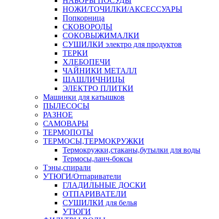
НАБОРЫ ПОСУДЫ
НОЖИ/ТОЧИЛКИ/АКСЕССУАРЫ
Попкорница
СКОВОРОДЫ
СОКОВЫЖИМАЛКИ
СУШИЛКИ электро для продуктов
ТЕРКИ
ХЛЕБОПЕЧИ
ЧАЙНИКИ МЕТАЛЛ
ШАШЛИЧНИЦЫ
ЭЛЕКТРО ПЛИТКИ
Машинки для катышков
ПЫЛЕСОСЫ
РАЗНОЕ
САМОВАРЫ
ТЕРМОПОТЫ
ТЕРМОСЫ,ТЕРМОКРУЖКИ
Термокружки,стаканы,бутылки для воды
Термосы,ланч-боксы
Тэны,спирали
УТЮГИ/Отпариватели
ГЛАДИЛЬНЫЕ ДОСКИ
ОТПАРИВАТЕЛИ
СУШИЛКИ для белья
УТЮГИ