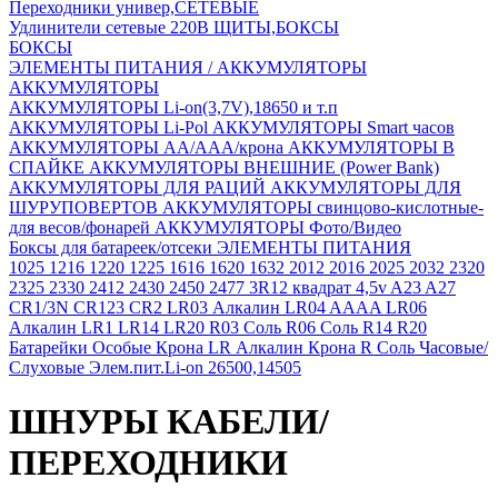
Переходники универ,СЕТЕВЫЕ
Удлинители сетевые 220В
ЩИТЫ,БОКСЫ
БОКСЫ
ЭЛЕМЕНТЫ ПИТАНИЯ / АККУМУЛЯТОРЫ
АККУМУЛЯТОРЫ
АККУМУЛЯТОРЫ Li-on(3,7V),18650 и т.п
АККУМУЛЯТОРЫ Li-Pol
АККУМУЛЯТОРЫ Smart часов
АККУМУЛЯТОРЫ АА/ААА/крона
АККУМУЛЯТОРЫ В
СПАЙКЕ
АККУМУЛЯТОРЫ ВНЕШНИЕ (Power Bank)
АККУМУЛЯТОРЫ ДЛЯ РАЦИЙ
АККУМУЛЯТОРЫ ДЛЯ
ШУРУПОВЕРТОВ
АККУМУЛЯТОРЫ свинцово-кислотные-
для весов/фонарей
АККУМУЛЯТОРЫ Фото/Видео
Боксы для батареек/отсеки
ЭЛЕМЕНТЫ ПИТАНИЯ
1025
1216
1220
1225
1616
1620
1632
2012
2016
2025
2032
2320
2325
2330
2412
2430
2450
2477
3R12 квадрат 4,5v
A23
A27
CR1/3N
CR123
CR2
LR03 Алкалин
LR04 AAAA
LR06
Алкалин
LR1
LR14
LR20
R03 Соль
R06 Соль
R14
R20
Батарейки Особые
Крона LR Алкалин
Крона R Соль
Часовые/
Слуховые
Элем.пит.Li-on 26500,14505
ШНУРЫ КАБЕЛИ/
ПЕРЕХОДНИКИ