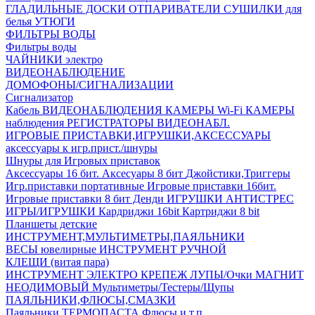
ГЛАДИЛЬНЫЕ ДОСКИ
ОТПАРИВАТЕЛИ
СУШИЛКИ для
белья
УТЮГИ
ФИЛЬТРЫ ВОДЫ
Фильтры воды
ЧАЙНИКИ электро
ВИДЕОНАБЛЮДЕНИЕ
ДОМОФОНЫ/СИГНАЛИЗАЦИИ
Сигнализатор
Кабель ВИДЕОНАБЛЮДЕНИЯ
КАМЕРЫ Wi-Fi
КАМЕРЫ
наблюдения
РЕГИСТРАТОРЫ ВИДЕОНАБЛ.
ИГРОВЫЕ ПРИСТАВКИ,ИГРУШКИ,АКСЕССУАРЫ
аксесcуары к игр.прист./шнуры
Шнуры для Игровых приставок
Аксессуары 16 бит.
Аксесуары 8 бит
Джойстики,Триггеры
Игр.приставки портативные
Игровые приставки 16бит.
Игровые приставки 8 бит Денди
ИГРУШКИ АНТИСТРЕС
ИГРЫ/ИГРУШКИ
Кардриджи 16bit
Картриджи 8 bit
Планшеты детские
ИНСТРУМЕНТ,МУЛЬТИМЕТРЫ,ПАЯЛЬНИКИ
ВЕСЫ ювелирные
ИНСТРУМЕНТ РУЧНОЙ
КЛЕЩИ (витая пара)
ИНСТРУМЕНТ ЭЛЕКТРО
КРЕПЕЖ
ЛУПЫ/Очки
МАГНИТ
НЕОДИМОВЫЙ
Мультиметры/Тестеры/Щупы
ПАЯЛЬНИКИ,ФЛЮСЫ,СМАЗКИ
Паяльники
ТЕРМОПАСТА
Флюсы и т.п.