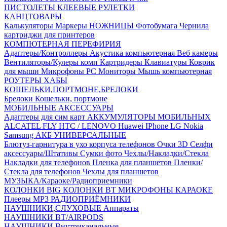
ПИСТОЛЕТЫ КЛЕЕВЫЕ
РУЛЕТКИ
КАНЦТОВАРЫ
Калькуляторы
Маркеры
НОЖНИЦЫ
Фотобумага
Чернила
картриджи для принтеров
КОМПЮТЕРНАЯ ПЕРЕФИРИЯ
Адаптеры/Контроллеры
Акустика компьютерная
Веб камеры
Вентиляторы/Кулеры комп
Картридеры
Клавиатуры
Коврик
для мыши
Микрофоны PC
Мониторы
Мышь компьютерная
РОУТЕРЫ
ХАБЫ
КОШЕЛЬКИ,ПОРТМОНЕ,БРЕЛОКИ
Брелоки
Кошельки, портмоне
МОБИЛЬНЫЕ АКСЕССУАРЫ
Адаптеры для сим карт
АККУМУЛЯТОРЫ МОБИЛЬНЫХ
ALCATEL
FLY
HTC / LENOVO
Huawei
IPhone
LG
Nokia
Samsung
АКБ УНИВЕРСАЛЬНЫЕ
Блютуз-гарнитура в ухо
корпуса телефонов
Очки 3D
Селфи
аксессуары/Штативы
Сумки фото
Чехлы/Накладки/Стекла
Накладки для телефонов
Пленка для планшетов
Пленки/
Стекла для телефонов
Чехлы для планшетов
МУЗЫКА/Караоке/Радиоприемники
КОЛОНКИ BIG
КОЛОНКИ BT
МИКРОФОНЫ КАРАОКЕ
Плееры MP3
РАДИОПРИЁМНИКИ
НАУШНИКИ,СЛУХОВЫЕ Аппараты
НАУШНИКИ BT/AIRPODS
НАУШНИКИ Внутриканальные