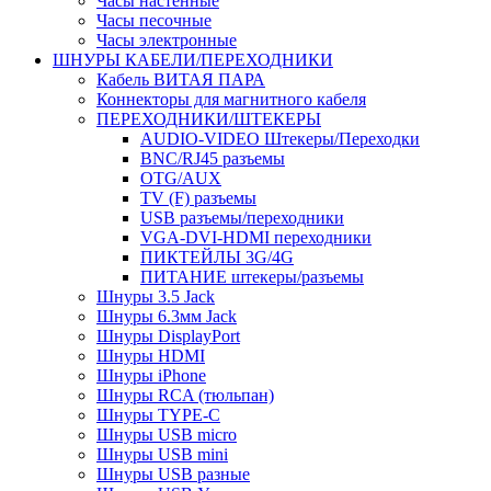
Часы настенные
Часы песочные
Часы электронные
ШНУРЫ КАБЕЛИ/ПЕРЕХОДНИКИ
Кабель ВИТАЯ ПАРА
Коннекторы для магнитного кабеля
ПЕРЕХОДНИКИ/ШТЕКЕРЫ
AUDIO-VIDEO Штекеры/Переходки
BNC/RJ45 разъемы
OTG/AUX
TV (F) разъемы
USB разъемы/переходники
VGA-DVI-HDMI переходники
ПИКТЕЙЛЫ 3G/4G
ПИТАНИЕ штекеры/разъемы
Шнуры 3.5 Jack
Шнуры 6.3мм Jack
Шнуры DisplayPort
Шнуры HDMI
Шнуры iPhone
Шнуры RCA (тюльпан)
Шнуры TYPE-C
Шнуры USB micro
Шнуры USB mini
Шнуры USB разные