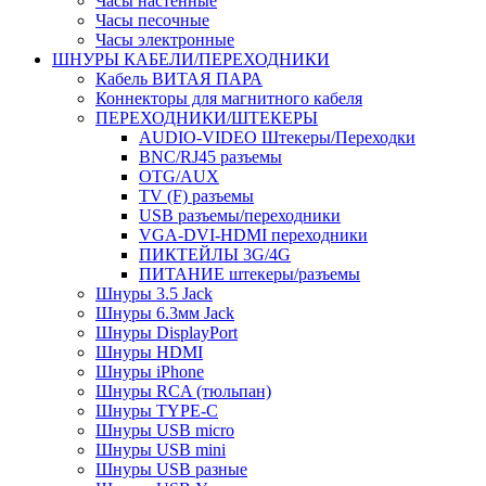
Часы настенные
Часы песочные
Часы электронные
ШНУРЫ КАБЕЛИ/ПЕРЕХОДНИКИ
Кабель ВИТАЯ ПАРА
Коннекторы для магнитного кабеля
ПЕРЕХОДНИКИ/ШТЕКЕРЫ
AUDIO-VIDEO Штекеры/Переходки
BNC/RJ45 разъемы
OTG/AUX
TV (F) разъемы
USB разъемы/переходники
VGA-DVI-HDMI переходники
ПИКТЕЙЛЫ 3G/4G
ПИТАНИЕ штекеры/разъемы
Шнуры 3.5 Jack
Шнуры 6.3мм Jack
Шнуры DisplayPort
Шнуры HDMI
Шнуры iPhone
Шнуры RCA (тюльпан)
Шнуры TYPE-C
Шнуры USB micro
Шнуры USB mini
Шнуры USB разные