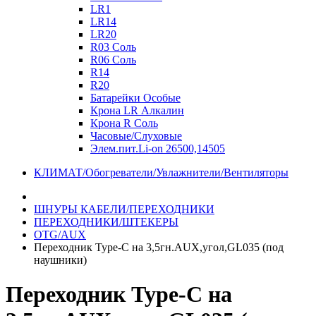
LR1
LR14
LR20
R03 Соль
R06 Соль
R14
R20
Батарейки Особые
Крона LR Алкалин
Крона R Соль
Часовые/Слуховые
Элем.пит.Li-on 26500,14505
КЛИМАТ/Обогреватели/Увлажнители/Вентиляторы
ШНУРЫ КАБЕЛИ/ПЕРЕХОДНИКИ
ПЕРЕХОДНИКИ/ШТЕКЕРЫ
OTG/AUX
Переходник Type-C на 3,5гн.AUX,угол,GL035 (под
наушники)
Переходник Type-C на