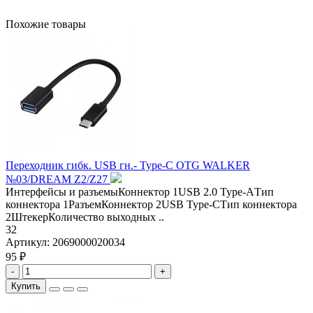
Похожие товары
Переходник гибк. USB гн.- Type-C OTG WALKER
№03/DREAM Z2/Z27
Интерфейсы и разъемыКоннектор 1USB 2.0 Type-AТип
коннектора 1РазъемКоннектор 2USB Type-CТип коннектора
2ШтекерКоличество выходных ..
32
Артикул:
2069000020034
95 ₽
-
+
Купить