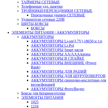
ТАЙМЕРЫ СЕТЕВЫЕ
Телефонные удл. разетки
ТРОЙНИКИ/ПЕРЕХОДНИКИ СЕТЕВЫЕ
Переходники универ,СЕТЕВЫЕ
Удлинители сетевые 220В
ЩИТЫ,БОКСЫ
БОКСЫ
ЭЛЕМЕНТЫ ПИТАНИЯ / АККУМУЛЯТОРЫ
АККУМУЛЯТОРЫ
АККУМУЛЯТОРЫ Li-on(3,7V),18650 и т.п
АККУМУЛЯТОРЫ Li-Pol
АККУМУЛЯТОРЫ Smart часов
АККУМУЛЯТОРЫ АА/ААА/крона
АККУМУЛЯТОРЫ В СПАЙКЕ
АККУМУЛЯТОРЫ ВНЕШНИЕ (Power
Bank)
АККУМУЛЯТОРЫ ДЛЯ РАЦИЙ
АККУМУЛЯТОРЫ ДЛЯ ШУРУПОВЕРТОВ
АККУМУЛЯТОРЫ свинцово-кислотные-для
весов/фонарей
АККУМУЛЯТОРЫ Фото/Видео
Боксы для батареек/отсеки
ЭЛЕМЕНТЫ ПИТАНИЯ
1025
1216