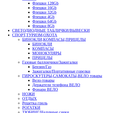
Флешки 128Gb
Флешки 16Gb
Флешки 32Gb
Флешки 4Gb
Флешки 64Gb
Флешки 8Gb
СВЕТОДИОДНЫЕ ТАБЛИЧКИ/ВЫВЕСКИ
СПОРТ,ТУРИЗМ,ОХОТА
БИНОКЛИ,КОМПАСЫ,ПРИЦЕЛЫ
БИНОКЛИ
КОМПАСЫ
МОНОКУЛЯРЫ
ПРИЦЕЛЫ
Газовые баллончики/Зажигалки
Бензин/Газ
Зажигалки/Портативные горелки
ГИРОСКУТЕРЫ,САМОКАТЫ,ВЕЛО товары
Вело-товары
Держатели телефона ВЕЛО
Фонари ВЕЛО
НОЖИ
ОТДЫХ
Решетка гриль
РОГАТКИ
ТЮБИНГ/Надувные санки