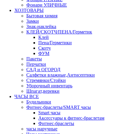
Фонари УЛИЧНЫЕ
ХОЗТОВАРЫ
Бытовая химия
Замки
Знак-наклейка
КЛЕЙ/СКОТЧ/ПЕНА/Герметик
Клей
Пена/Герметики
Скотч
ФУМ
Пакеты
Перчатки
САД и ОГОРОД
Салфетки влажные,Антисептики
Стремянки/Стойки
Уборочный инвентарь
Шпагат,веревки
ЧАСЫ ВСЕ
Будильники
Фитнес-браслеты/SMART часы
Smart часы
Аксессуары к фитнес-браслетам
Фитнес-браслеты
часы наручные