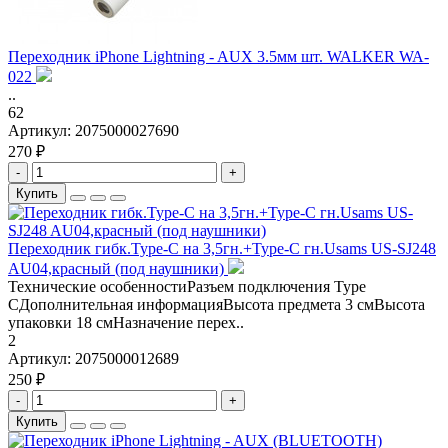
Переходник iPhone Lightning - AUX 3.5мм шт. WALKER WA-
022
..
62
Артикул:
2075000027690
270 ₽
-
+
Купить
Переходник гибк.Type-C на 3,5гн.+Type-C гн.Usams US-SJ248
AU04,красный (под наушники)
Технические особенностиРазъем подключения Type
CДополнительная информацияВысота предмета 3 смВысота
упаковки 18 смНазначение перех..
2
Артикул:
2075000012689
250 ₽
-
+
Купить