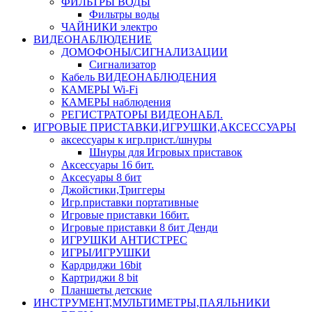
ФИЛЬТРЫ ВОДЫ
Фильтры воды
ЧАЙНИКИ электро
ВИДЕОНАБЛЮДЕНИЕ
ДОМОФОНЫ/СИГНАЛИЗАЦИИ
Сигнализатор
Кабель ВИДЕОНАБЛЮДЕНИЯ
КАМЕРЫ Wi-Fi
КАМЕРЫ наблюдения
РЕГИСТРАТОРЫ ВИДЕОНАБЛ.
ИГРОВЫЕ ПРИСТАВКИ,ИГРУШКИ,АКСЕССУАРЫ
аксесcуары к игр.прист./шнуры
Шнуры для Игровых приставок
Аксессуары 16 бит.
Аксесуары 8 бит
Джойстики,Триггеры
Игр.приставки портативные
Игровые приставки 16бит.
Игровые приставки 8 бит Денди
ИГРУШКИ АНТИСТРЕС
ИГРЫ/ИГРУШКИ
Кардриджи 16bit
Картриджи 8 bit
Планшеты детские
ИНСТРУМЕНТ,МУЛЬТИМЕТРЫ,ПАЯЛЬНИКИ