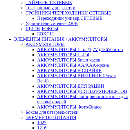
ТАЙМЕРЫ СЕТЕВЫЕ
Телефонные удл. разетки
ТРОЙНИКИ/ПЕРЕХОДНИКИ СЕТЕВЫЕ
Переходники универ,СЕТЕВЫЕ
Удлинители сетевые 220В
ЩИТЫ,БОКСЫ
БОКСЫ
ЭЛЕМЕНТЫ ПИТАНИЯ / АККУМУЛЯТОРЫ
АККУМУЛЯТОРЫ
АККУМУЛЯТОРЫ Li-on(3,7V),18650 и т.п
АККУМУЛЯТОРЫ Li-Pol
АККУМУЛЯТОРЫ Smart часов
АККУМУЛЯТОРЫ АА/ААА/крона
АККУМУЛЯТОРЫ В СПАЙКЕ
АККУМУЛЯТОРЫ ВНЕШНИЕ (Power
Bank)
АККУМУЛЯТОРЫ ДЛЯ РАЦИЙ
АККУМУЛЯТОРЫ ДЛЯ ШУРУПОВЕРТОВ
АККУМУЛЯТОРЫ свинцово-кислотные-для
весов/фонарей
АККУМУЛЯТОРЫ Фото/Видео
Боксы для батареек/отсеки
ЭЛЕМЕНТЫ ПИТАНИЯ
1025
1216