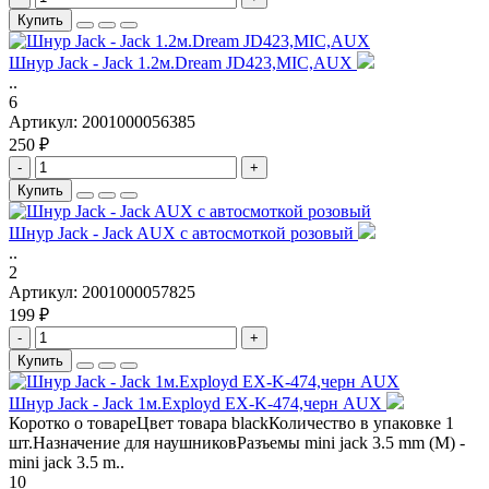
Купить
Шнур Jack - Jack 1.2м.Dream JD423,MIC,AUX
..
6
Артикул:
2001000056385
250 ₽
-
+
Купить
Шнур Jack - Jack AUX с автосмоткой розовый
..
2
Артикул:
2001000057825
199 ₽
-
+
Купить
Шнур Jack - Jack 1м.Exployd EX-K-474,черн AUX
Коротко о товареЦвет товара blackКоличество в упаковке 1
шт.Назначение для наушниковРазъемы mini jack 3.5 mm (M) -
mini jack 3.5 m..
10