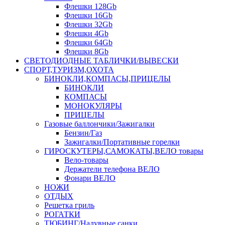
Флешки 128Gb
Флешки 16Gb
Флешки 32Gb
Флешки 4Gb
Флешки 64Gb
Флешки 8Gb
СВЕТОДИОДНЫЕ ТАБЛИЧКИ/ВЫВЕСКИ
СПОРТ,ТУРИЗМ,ОХОТА
БИНОКЛИ,КОМПАСЫ,ПРИЦЕЛЫ
БИНОКЛИ
КОМПАСЫ
МОНОКУЛЯРЫ
ПРИЦЕЛЫ
Газовые баллончики/Зажигалки
Бензин/Газ
Зажигалки/Портативные горелки
ГИРОСКУТЕРЫ,САМОКАТЫ,ВЕЛО товары
Вело-товары
Держатели телефона ВЕЛО
Фонари ВЕЛО
НОЖИ
ОТДЫХ
Решетка гриль
РОГАТКИ
ТЮБИНГ/Надувные санки