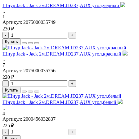
Шнур Jack - Jack 2м.DREAM JD237,AUX угол,черный
..
1
Артикул:
2075000035749
230 ₽
-
+
Купить
Шнур Jack - Jack 2м.DREAM JD237,AUX угол,красный
..
7
Артикул:
2075000035756
220 ₽
-
+
Купить
Шнур Jack - Jack 2м.DREAM JD237,AUX угол,белый
..
4
Артикул:
2000456032837
225 ₽
-
+
Купить