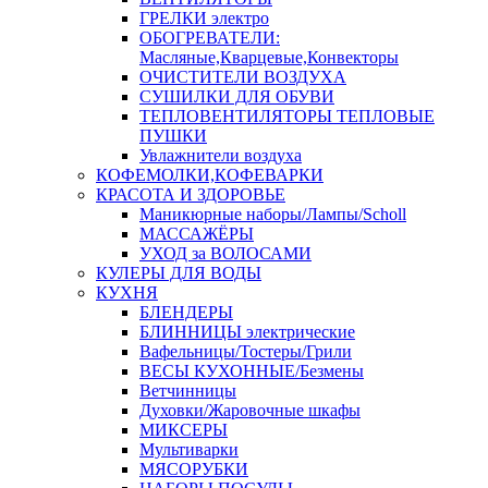
ГРЕЛКИ электро
ОБОГРЕВАТЕЛИ:
Масляные,Кварцевые,Конвекторы
ОЧИСТИТЕЛИ ВОЗДУХА
СУШИЛКИ ДЛЯ ОБУВИ
ТЕПЛОВЕНТИЛЯТОРЫ ТЕПЛОВЫЕ
ПУШКИ
Увлажнители воздуха
КОФЕМОЛКИ,КОФЕВАРКИ
КРАСОТА И ЗДОРОВЬЕ
Маникюрные наборы/Лампы/Scholl
МАССАЖЁРЫ
УХОД за ВОЛОСАМИ
КУЛЕРЫ ДЛЯ ВОДЫ
КУХНЯ
БЛЕНДЕРЫ
БЛИННИЦЫ электрические
Вафельницы/Тостеры/Грили
ВЕСЫ КУХОННЫЕ/Безмены
Ветчинницы
Духовки/Жаровочные шкафы
МИКСЕРЫ
Мультиварки
МЯСОРУБКИ