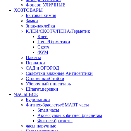
Фонари УЛИЧНЫЕ
ХОЗТОВАРЫ
Бытовая химия
Замки
Знак-наклейка
КЛЕЙ/СКОТЧ/ПЕНА/Герметик
Клей
Пена/Герметики
Скотч
ФУМ
Пакеты
Перчатки
САД и ОГОРОД
Салфетки влажные,Антисептики
Стремянки/Стойки
Уборочный инвентарь
Шпагат,веревки
ЧАСЫ ВСЕ
Будильники
Фитнес-браслеты/SMART часы
Smart часы
Аксессуары к фитнес-браслетам
Фитнес-браслеты
часы наручные