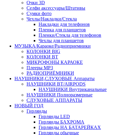
Очки 3D
Селфи аксессуары/Штативы
Сумки фото
Чехлы/Накладки/Стекла
Накладки для телефонов
Пленка для планшетов
Пленки/Стекла для телефонов
Чехлы для планшетов
МУЗЫКА/Караоке/Радиоприемники
КОЛОНКИ BIG
КОЛОНКИ BT
МИКРОФОНЫ КАРАОКЕ
Плееры MP3
РАДИОПРИЁМНИКИ
НАУШНИКИ,СЛУХОВЫЕ Аппараты
НАУШНИКИ BT/AIRPODS
НАУШНИКИ Внутриканальные
НАУШНИКИ Полноразмерные
СЛУХОВЫЕ АППАРАТЫ
НОВЫЙ ГОД
Гирлянды
Гирлянды LED
Гирлянды БАХРОМА
Гирлянды НА БАТАРЕЙКАХ
Гирлянды обычные