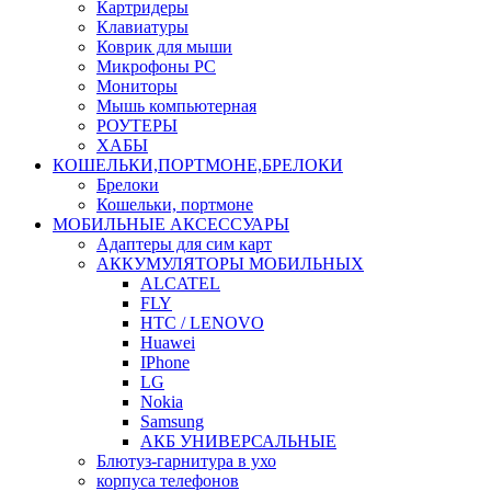
Картридеры
Клавиатуры
Коврик для мыши
Микрофоны PC
Мониторы
Мышь компьютерная
РОУТЕРЫ
ХАБЫ
КОШЕЛЬКИ,ПОРТМОНЕ,БРЕЛОКИ
Брелоки
Кошельки, портмоне
МОБИЛЬНЫЕ АКСЕССУАРЫ
Адаптеры для сим карт
АККУМУЛЯТОРЫ МОБИЛЬНЫХ
ALCATEL
FLY
HTC / LENOVO
Huawei
IPhone
LG
Nokia
Samsung
АКБ УНИВЕРСАЛЬНЫЕ
Блютуз-гарнитура в ухо
корпуса телефонов