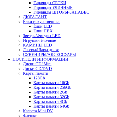
Гирлянды СЕТКИ
Гирлянды УЛИЧНЫЕ
Гирлянды ШТОРЫ-ЗАНАВЕС
ДЮРАЛАЙТ
Ёлки искусственные
Ёлки LED
Ёлки ПВХ
Звезды/Фигуры LED
Игрушки ёлочные
КАМИНЫ LED
Лазеры/Шары диско
СУВЕНИРЫ/АКСЕССУАРЫ
НОСИТЕЛИ ИНФОРМАЦИИ
Диски CD/ Mini
Диски CD/DVD
Карты памяти
128Gb
Карты памяти 16Gb
Карты памяти 256Gb
Карты памяти 2Gb
Карты памяти 32Gb
Карты памяти 4Gb
Карты памяти 64Gb
Кассета Mini DV
Флешки