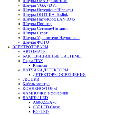
Шнуры USB Удлинители
Шнуры VGA / DVI
Шнуры Интерфейс/Шлейфы
Шнуры ОПТИКА-Toslink
Шнуры Патч-Корд LAN RJ45
Шнуры Принтер
Шнуры Сетевые/Питания
Шнуры Скарт
Шнуры Удлинители Наушников
Шнуры ФОТО
ЭЛЕКТРОТОВАРЫ
АВТОМАТЫ
БАКТЕРИЦИДНЫЕ СИСТЕМЫ
Гофра ПВХ
Клипсы
ДАТЧИКИ,ДЕТЕКТОРЫ
ДЕТЕКТОРЫ ОСВЕЩЕНИЯ
ЗВОНКИ
Кабель электро
КОНДЕНСАТОРЫ
ЛАМПОЧКИ в фонарики
ЛАМПЫ LED
A60/A55/A70
C37 LED Свеча
E40 LED