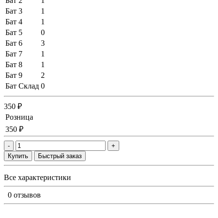
Бат 2
1
Бат 3
1
Бат 4
1
Бат 5
0
Бат 6
3
Бат 7
1
Бат 8
1
Бат 9
2
Бат Склад
0
350 ₽
Розница
350 ₽
-
+
Купить
Быстрый заказ
Все характеристики
0 отзывов