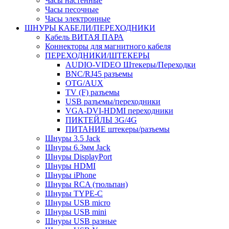
Часы настенные
Часы песочные
Часы электронные
ШНУРЫ КАБЕЛИ/ПЕРЕХОДНИКИ
Кабель ВИТАЯ ПАРА
Коннекторы для магнитного кабеля
ПЕРЕХОДНИКИ/ШТЕКЕРЫ
AUDIO-VIDEO Штекеры/Переходки
BNC/RJ45 разъемы
OTG/AUX
TV (F) разъемы
USB разъемы/переходники
VGA-DVI-HDMI переходники
ПИКТЕЙЛЫ 3G/4G
ПИТАНИЕ штекеры/разъемы
Шнуры 3.5 Jack
Шнуры 6.3мм Jack
Шнуры DisplayPort
Шнуры HDMI
Шнуры iPhone
Шнуры RCA (тюльпан)
Шнуры TYPE-C
Шнуры USB micro
Шнуры USB mini
Шнуры USB разные