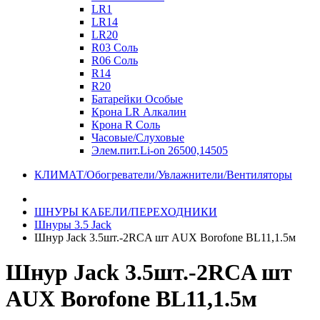
LR1
LR14
LR20
R03 Соль
R06 Соль
R14
R20
Батарейки Особые
Крона LR Алкалин
Крона R Соль
Часовые/Слуховые
Элем.пит.Li-on 26500,14505
КЛИМАТ/Обогреватели/Увлажнители/Вентиляторы
ШНУРЫ КАБЕЛИ/ПЕРЕХОДНИКИ
Шнуры 3.5 Jack
Шнур Jack 3.5шт.-2RCA шт AUX Borofone BL11,1.5м
Шнур Jack 3.5шт.-2RCA шт
AUX Borofone BL11,1.5м