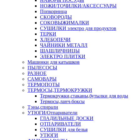
НАБОРЫ ПОСУДЫ
НОЖИ/ТОЧИЛКИ/АКСЕССУАРЫ
Попкорница
СКОВОРОДЫ
СОКОВЫЖИМАЛКИ
СУШИЛКИ электро для продуктов
ТЕРКИ
ХЛЕБОПЕЧИ
ЧАЙНИКИ МЕТАЛЛ
ШАШЛИЧНИЦЫ
ЭЛЕКТРО ПЛИТКИ
Машинки для катышков
ПЫЛЕСОСЫ
РАЗНОЕ
САМОВАРЫ
ТЕРМОПОТЫ
ТЕРМОСЫ,ТЕРМОКРУЖКИ
Термокружки,стаканы,бутылки для воды
Термосы,ланч-боксы
Тэны,спирали
УТЮГИ/Отпариватели
ГЛАДИЛЬНЫЕ ДОСКИ
ОТПАРИВАТЕЛИ
СУШИЛКИ для белья
УТЮГИ