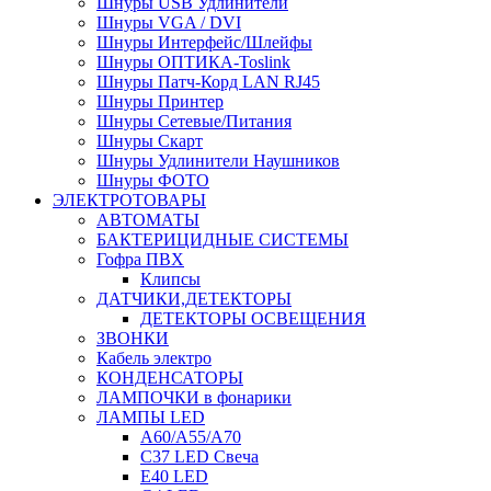
Шнуры USB Удлинители
Шнуры VGA / DVI
Шнуры Интерфейс/Шлейфы
Шнуры ОПТИКА-Toslink
Шнуры Патч-Корд LAN RJ45
Шнуры Принтер
Шнуры Сетевые/Питания
Шнуры Скарт
Шнуры Удлинители Наушников
Шнуры ФОТО
ЭЛЕКТРОТОВАРЫ
АВТОМАТЫ
БАКТЕРИЦИДНЫЕ СИСТЕМЫ
Гофра ПВХ
Клипсы
ДАТЧИКИ,ДЕТЕКТОРЫ
ДЕТЕКТОРЫ ОСВЕЩЕНИЯ
ЗВОНКИ
Кабель электро
КОНДЕНСАТОРЫ
ЛАМПОЧКИ в фонарики
ЛАМПЫ LED
A60/A55/A70
C37 LED Свеча
E40 LED