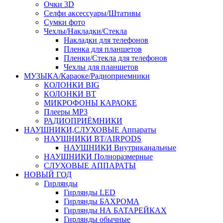
Очки 3D
Селфи аксессуары/Штативы
Сумки фото
Чехлы/Накладки/Стекла
Накладки для телефонов
Пленка для планшетов
Пленки/Стекла для телефонов
Чехлы для планшетов
МУЗЫКА/Караоке/Радиоприемники
КОЛОНКИ BIG
КОЛОНКИ BT
МИКРОФОНЫ КАРАОКЕ
Плееры MP3
РАДИОПРИЁМНИКИ
НАУШНИКИ,СЛУХОВЫЕ Аппараты
НАУШНИКИ BT/AIRPODS
НАУШНИКИ Внутриканальные
НАУШНИКИ Полноразмерные
СЛУХОВЫЕ АППАРАТЫ
НОВЫЙ ГОД
Гирлянды
Гирлянды LED
Гирлянды БАХРОМА
Гирлянды НА БАТАРЕЙКАХ
Гирлянды обычные