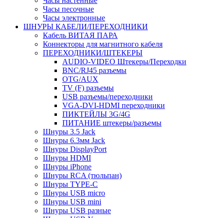
Часы настенные
Часы песочные
Часы электронные
ШНУРЫ КАБЕЛИ/ПЕРЕХОДНИКИ
Кабель ВИТАЯ ПАРА
Коннекторы для магнитного кабеля
ПЕРЕХОДНИКИ/ШТЕКЕРЫ
AUDIO-VIDEO Штекеры/Переходки
BNC/RJ45 разъемы
OTG/AUX
TV (F) разъемы
USB разъемы/переходники
VGA-DVI-HDMI переходники
ПИКТЕЙЛЫ 3G/4G
ПИТАНИЕ штекеры/разъемы
Шнуры 3.5 Jack
Шнуры 6.3мм Jack
Шнуры DisplayPort
Шнуры HDMI
Шнуры iPhone
Шнуры RCA (тюльпан)
Шнуры TYPE-C
Шнуры USB micro
Шнуры USB mini
Шнуры USB разные