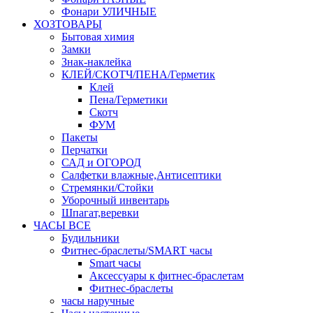
Фонари УЛИЧНЫЕ
ХОЗТОВАРЫ
Бытовая химия
Замки
Знак-наклейка
КЛЕЙ/СКОТЧ/ПЕНА/Герметик
Клей
Пена/Герметики
Скотч
ФУМ
Пакеты
Перчатки
САД и ОГОРОД
Салфетки влажные,Антисептики
Стремянки/Стойки
Уборочный инвентарь
Шпагат,веревки
ЧАСЫ ВСЕ
Будильники
Фитнес-браслеты/SMART часы
Smart часы
Аксессуары к фитнес-браслетам
Фитнес-браслеты
часы наручные