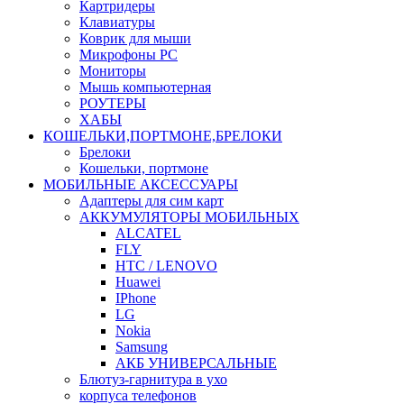
Картридеры
Клавиатуры
Коврик для мыши
Микрофоны PC
Мониторы
Мышь компьютерная
РОУТЕРЫ
ХАБЫ
КОШЕЛЬКИ,ПОРТМОНЕ,БРЕЛОКИ
Брелоки
Кошельки, портмоне
МОБИЛЬНЫЕ АКСЕССУАРЫ
Адаптеры для сим карт
АККУМУЛЯТОРЫ МОБИЛЬНЫХ
ALCATEL
FLY
HTC / LENOVO
Huawei
IPhone
LG
Nokia
Samsung
АКБ УНИВЕРСАЛЬНЫЕ
Блютуз-гарнитура в ухо
корпуса телефонов