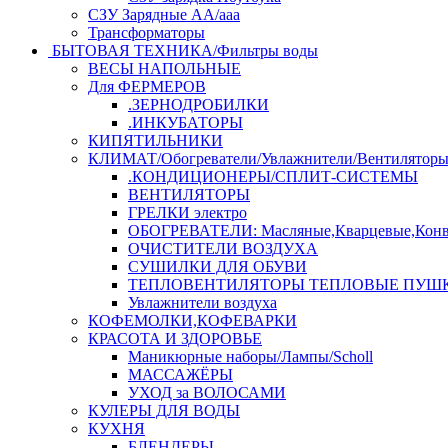
СЗУ Зарядные АА/ааа
Трансформаторы
БЫТОВАЯ ТЕХНИКА/Фильтры воды
ВЕСЫ НАПОЛЬНЫЕ
Для ФЕРМЕРОВ
.ЗЕРНОДРОБИЛКИ
.ИНКУБАТОРЫ
КИПЯТИЛЬНИКИ
КЛИМАТ/Обогреватели/Увлажнители/Вентилятор
.КОНДИЦИОНЕРЫ/СПЛИТ-СИСТЕМЫ
ВЕНТИЛЯТОРЫ
ГРЕЛКИ электро
ОБОГРЕВАТЕЛИ: Масляные,Кварцевые,Конв
ОЧИСТИТЕЛИ ВОЗДУХА
СУШИЛКИ ДЛЯ ОБУВИ
ТЕПЛОВЕНТИЛЯТОРЫ ТЕПЛОВЫЕ ПУШ
Увлажнители воздуха
КОФЕМОЛКИ,КОФЕВАРКИ
КРАСОТА И ЗДОРОВЬЕ
Маникюрные наборы/Лампы/Scholl
МАССАЖЁРЫ
УХОД за ВОЛОСАМИ
КУЛЕРЫ ДЛЯ ВОДЫ
КУХНЯ
БЛЕНДЕРЫ