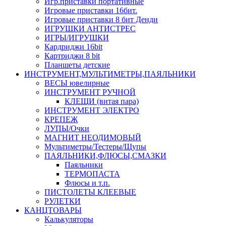
Игр.приставки портативные
Игровые приставки 16бит.
Игровые приставки 8 бит Денди
ИГРУШКИ АНТИСТРЕС
ИГРЫ/ИГРУШКИ
Кардриджи 16bit
Картриджи 8 bit
Планшеты детские
ИНСТРУМЕНТ,МУЛЬТИМЕТРЫ,ПАЯЛЬНИКИ
ВЕСЫ ювелирные
ИНСТРУМЕНТ РУЧНОЙ
КЛЕЩИ (витая пара)
ИНСТРУМЕНТ ЭЛЕКТРО
КРЕПЕЖ
ЛУПЫ/Очки
МАГНИТ НЕОДИМОВЫЙ
Мультиметры/Тестеры/Щупы
ПАЯЛЬНИКИ,ФЛЮСЫ,СМАЗКИ
Паяльники
ТЕРМОПАСТА
Флюсы и т.п.
ПИСТОЛЕТЫ КЛЕЕВЫЕ
РУЛЕТКИ
КАНЦТОВАРЫ
Калькуляторы