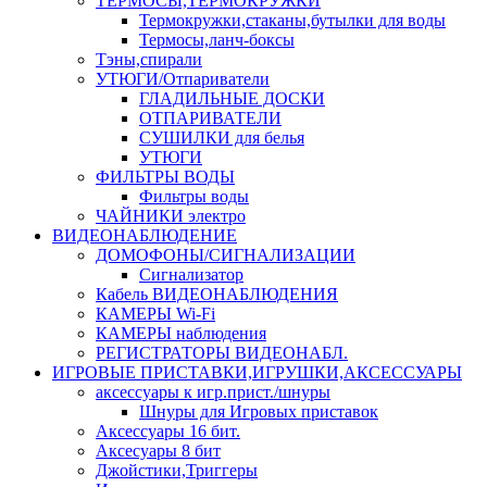
ТЕРМОСЫ,ТЕРМОКРУЖКИ
Термокружки,стаканы,бутылки для воды
Термосы,ланч-боксы
Тэны,спирали
УТЮГИ/Отпариватели
ГЛАДИЛЬНЫЕ ДОСКИ
ОТПАРИВАТЕЛИ
СУШИЛКИ для белья
УТЮГИ
ФИЛЬТРЫ ВОДЫ
Фильтры воды
ЧАЙНИКИ электро
ВИДЕОНАБЛЮДЕНИЕ
ДОМОФОНЫ/СИГНАЛИЗАЦИИ
Сигнализатор
Кабель ВИДЕОНАБЛЮДЕНИЯ
КАМЕРЫ Wi-Fi
КАМЕРЫ наблюдения
РЕГИСТРАТОРЫ ВИДЕОНАБЛ.
ИГРОВЫЕ ПРИСТАВКИ,ИГРУШКИ,АКСЕССУАРЫ
аксесcуары к игр.прист./шнуры
Шнуры для Игровых приставок
Аксессуары 16 бит.
Аксесуары 8 бит
Джойстики,Триггеры