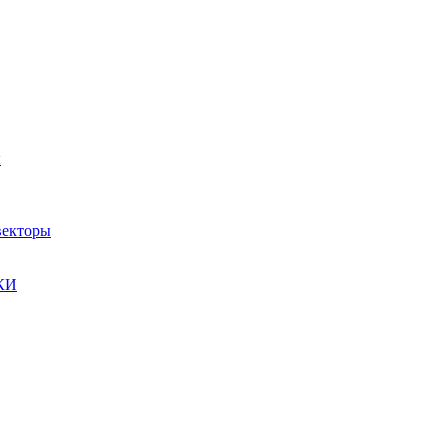
ы
екторы
КИ