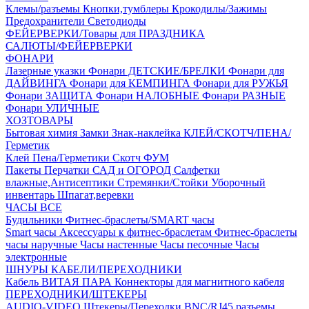
Клемы/разъемы
Кнопки,тумблеры
Крокодилы/Зажимы
Предохранители
Светодиоды
ФЕЙЕРВЕРКИ/Товары для ПРАЗДНИКА
САЛЮТЫ/ФЕЙЕРВЕРКИ
ФОНАРИ
Лазерные указки
Фонари ДЕТСКИЕ/БРЕЛКИ
Фонари для
ДАЙВИНГА
Фонари для КЕМПИНГА
Фонари для РУЖЬЯ
Фонари ЗАЩИТА
Фонари НАЛОБНЫЕ
Фонари РАЗНЫЕ
Фонари УЛИЧНЫЕ
ХОЗТОВАРЫ
Бытовая химия
Замки
Знак-наклейка
КЛЕЙ/СКОТЧ/ПЕНА/
Герметик
Клей
Пена/Герметики
Скотч
ФУМ
Пакеты
Перчатки
САД и ОГОРОД
Салфетки
влажные,Антисептики
Стремянки/Стойки
Уборочный
инвентарь
Шпагат,веревки
ЧАСЫ ВСЕ
Будильники
Фитнес-браслеты/SMART часы
Smart часы
Аксессуары к фитнес-браслетам
Фитнес-браслеты
часы наручные
Часы настенные
Часы песочные
Часы
электронные
ШНУРЫ КАБЕЛИ/ПЕРЕХОДНИКИ
Кабель ВИТАЯ ПАРА
Коннекторы для магнитного кабеля
ПЕРЕХОДНИКИ/ШТЕКЕРЫ
AUDIO-VIDEO Штекеры/Переходки
BNC/RJ45 разъемы