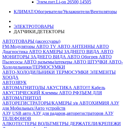
Элем.пит.Li-on 26500,14505
КЛИМАТ/Обогреватели/Увлажнители/Вентиляторы
ЭЛЕКТРОТОВАРЫ
ДАТЧИКИ,ДЕТЕКТОРЫ
АВТОТОВАРЫ (аксессуары)
FM-Модуляторы
АВТО TV
АВТО АНТЕННЫ
АВТО
Диагностика
АВТО КАМЕРЫ ЗАДНЕГО ВИДА
АВТО
МОНИТОРЫ ЗАДНЕГО ВИДА
АВТО Обогрев
АВТО
Пылесосы
АВТО разъемы/штекеры
АВТО ШТУЧКИ
АВТО-
Холодильники/ТЕРМОСУМКИ
АВТО-ХОЛОДИЛЬНИКИ
ТЕРМОСУМКИ
ЭЛЕМЕНТЫ
ХООДА
АВТОЗВУК
АВТОМАГНИТОЛЫ
АКУСТИКА АВТО!!!
Кабель
АКУСТИЧЕСКИЙ
Клеммы АВТО
РФЗЪЕМ ДЛЯ
АВТОМАГНИТОЛ
АВТОРЕГИСТРАТОРЫ/КАМЕРЫ з/в
АВТОХИМИЯ
АЗУ
для Мобильных/Авто устройств
АЗУ USB авто
АЗУ для радаров,авторегистраторов
АЗУ
ТЕЛЕФОНОВ
АЛКОТЕСТЕРЫ
ВОЛЬТМЕТРЫ
ДЕРЖАТЕЛИ/КРЕПЕЖИ