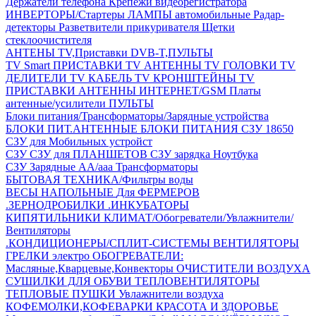
Держатели телефона
Крепежи видеорегистратора
ИНВЕРТОРЫ/Стартеры
ЛАМПЫ автомобильные
Радар-
детекторы
Разветвители прикуривателя
Щетки
стеклоочистителя
АНТЕНЫ ТV,Приставки DVB-T,ПУЛЬТЫ
TV Smart ПРИСТАВКИ
TV АНТЕННЫ
TV ГОЛОВКИ
TV
ДЕЛИТЕЛИ
TV КАБЕЛЬ
TV КРОНШТЕЙНЫ
TV
ПРИСТАВКИ
АНТЕННЫ ИНТЕРНЕТ/GSM
Платы
антенные/усилители
ПУЛЬТЫ
Блоки питания/Трансформаторы/Зарядные устройства
БЛОКИ ПИТ.АНТЕННЫЕ
БЛОКИ ПИТАНИЯ
СЗУ 18650
СЗУ для Мобильных устройст
СЗУ
СЗУ для ПЛАНШЕТОВ
СЗУ зарядка Ноутбука
СЗУ Зарядные АА/ааа
Трансформаторы
БЫТОВАЯ ТЕХНИКА/Фильтры воды
ВЕСЫ НАПОЛЬНЫЕ
Для ФЕРМЕРОВ
.ЗЕРНОДРОБИЛКИ
.ИНКУБАТОРЫ
КИПЯТИЛЬНИКИ
КЛИМАТ/Обогреватели/Увлажнители/
Вентиляторы
.КОНДИЦИОНЕРЫ/СПЛИТ-СИСТЕМЫ
ВЕНТИЛЯТОРЫ
ГРЕЛКИ электро
ОБОГРЕВАТЕЛИ:
Масляные,Кварцевые,Конвекторы
ОЧИСТИТЕЛИ ВОЗДУХА
СУШИЛКИ ДЛЯ ОБУВИ
ТЕПЛОВЕНТИЛЯТОРЫ
ТЕПЛОВЫЕ ПУШКИ
Увлажнители воздуха
КОФЕМОЛКИ,КОФЕВАРКИ
КРАСОТА И ЗДОРОВЬЕ