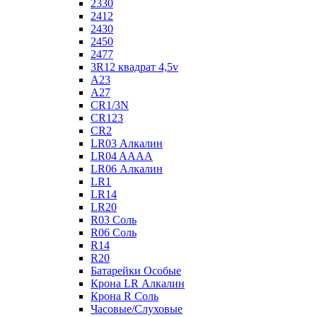
2330
2412
2430
2450
2477
3R12 квадрат 4,5v
A23
A27
CR1/3N
CR123
CR2
LR03 Алкалин
LR04 AAAA
LR06 Алкалин
LR1
LR14
LR20
R03 Соль
R06 Соль
R14
R20
Батарейки Особые
Крона LR Алкалин
Крона R Соль
Часовые/Слуховые