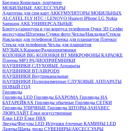
Брелоки
Кошельки, портмоне
МОБИЛЬНЫЕ АКСЕССУАРЫ
Адаптеры для сим карт
АККУМУЛЯТОРЫ МОБИЛЬНЫХ
ALCATEL
FLY
HTC / LENOVO
Huawei
IPhone
LG
Nokia
Samsung
АКБ УНИВЕРСАЛЬНЫЕ
Блютуз-гарнитура в ухо
корпуса телефонов
Очки 3D
Селфи
аксессуары/Штативы
Сумки фото
Чехлы/Накладки/Стекла
Накладки для телефонов
Пленка для планшетов
Пленки/
Стекла для телефонов
Чехлы для планшетов
МУЗЫКА/Караоке/Радиоприемники
КОЛОНКИ BIG
КОЛОНКИ BT
МИКРОФОНЫ КАРАОКЕ
Плееры MP3
РАДИОПРИЁМНИКИ
НАУШНИКИ,СЛУХОВЫЕ Аппараты
НАУШНИКИ BT/AIRPODS
НАУШНИКИ Внутриканальные
НАУШНИКИ Полноразмерные
СЛУХОВЫЕ АППАРАТЫ
НОВЫЙ ГОД
Гирлянды
Гирлянды LED
Гирлянды БАХРОМА
Гирлянды НА
БАТАРЕЙКАХ
Гирлянды обычные
Гирлянды СЕТКИ
Гирлянды УЛИЧНЫЕ
Гирлянды ШТОРЫ-ЗАНАВЕС
ДЮРАЛАЙТ
Ёлки искусственные
Ёлки LED
Ёлки ПВХ
Звезды/Фигуры LED
Игрушки ёлочные
КАМИНЫ LED
Лазеры/Шары диско
СУВЕНИРЫ/АКСЕССУАРЫ