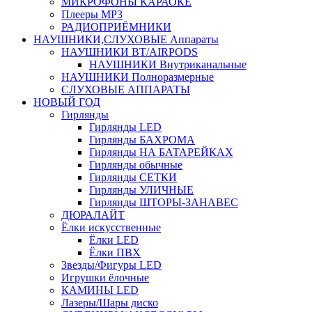
МИКРОФОНЫ КАРАОКЕ
Плееры MP3
РАДИОПРИЁМНИКИ
НАУШНИКИ,СЛУХОВЫЕ Аппараты
НАУШНИКИ BT/AIRPODS
НАУШНИКИ Внутриканальные
НАУШНИКИ Полноразмерные
СЛУХОВЫЕ АППАРАТЫ
НОВЫЙ ГОД
Гирлянды
Гирлянды LED
Гирлянды БАХРОМА
Гирлянды НА БАТАРЕЙКАХ
Гирлянды обычные
Гирлянды СЕТКИ
Гирлянды УЛИЧНЫЕ
Гирлянды ШТОРЫ-ЗАНАВЕС
ДЮРАЛАЙТ
Ёлки искусственные
Ёлки LED
Ёлки ПВХ
Звезды/Фигуры LED
Игрушки ёлочные
КАМИНЫ LED
Лазеры/Шары диско