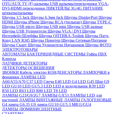
OTG/AUX
TV (F) разъемы
USB разъемы/переходники
VGA-
DVI-HDMI переходники
ПИКТЕЙЛЫ 3G/4G
ПИТАНИЕ
штекеры/разъемы
Шнуры 3.5 Jack
Шнуры 6.3мм Jack
Шнуры DisplayPort
Шнуры
HDMI
Шнуры iPhone
Шнуры RCA (тюльпан)
Шнуры TYPE-C
Шнуры USB micro
Шнуры USB mini
Шнуры USB разные
Шнуры USB Удлинители
Шнуры VGA / DVI
Шнуры
Интерфейс/Шлейфы
Шнуры ОПТИКА-Toslink
Шнуры Патч-
Корд LAN RJ45
Шнуры Принтер
Шнуры Сетевые/Питания
Шнуры Скарт
Шнуры Удлинители Наушников
Шнуры ФОТО
ЭЛЕКТРОТОВАРЫ
АВТОМАТЫ
БАКТЕРИЦИДНЫЕ СИСТЕМЫ
Гофра ПВХ
Клипсы
ДАТЧИКИ,ДЕТЕКТОРЫ
ДЕТЕКТОРЫ ОСВЕЩЕНИЯ
ЗВОНКИ
Кабель электро
КОНДЕНСАТОРЫ
ЛАМПОЧКИ в
фонарики
ЛАМПЫ LED
A60/A55/A70
C37 LED Свеча
E40 LED
G4 LED
G45 Шар
G9
LED
GU10 LED
GU5.3 LED
LED в холодильник
R39 LED
R50 LED
R63 LED
R80 LED
T8 LED
ЛАМПЫ G23/G9/2G7
ЛАМПЫ GX53
ЛАМПЫ LED для
растений
ЛАМПЫ ВИНТАЖНЫЕ
ЛАМПЫ ГАЛОГЕНОВЫЕ
G4 лампа
G6.35
G9 лампа
GU10
GU5.3
MR11/GU4
ЛАМПЫ ЛЮМИНИСЦЕНТНЫЕ
СТАРТЕРЫ