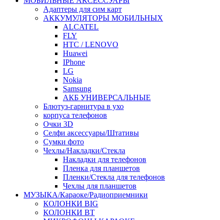
МОБИЛЬНЫЕ АКСЕССУАРЫ
Адаптеры для сим карт
АККУМУЛЯТОРЫ МОБИЛЬНЫХ
ALCATEL
FLY
HTC / LENOVO
Huawei
IPhone
LG
Nokia
Samsung
АКБ УНИВЕРСАЛЬНЫЕ
Блютуз-гарнитура в ухо
корпуса телефонов
Очки 3D
Селфи аксессуары/Штативы
Сумки фото
Чехлы/Накладки/Стекла
Накладки для телефонов
Пленка для планшетов
Пленки/Стекла для телефонов
Чехлы для планшетов
МУЗЫКА/Караоке/Радиоприемники
КОЛОНКИ BIG
КОЛОНКИ BT