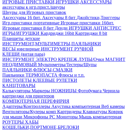
ИГРОВЫЕ ПРИСТАВКИ,ИГРУШКИ,АКСЕССУАРЫ
аксесcуары к игр.прист./шнуры
Шнуры для Игровых приставок
Аксессуары 16 бит.
Аксесуары 8 бит
Джойстики,Триггеры
Игр.приставки портативные
Игровые приставки 16бит.
Игровые приставки 8 бит Денди
ИГРУШКИ АНТИСТРЕС
ИГРЫ/ИГРУШКИ
Кардриджи 16bit
Картриджи 8 bit
Планшеты детские
ИНСТРУМЕНТ,МУЛЬТИМЕТРЫ,ПАЯЛЬНИКИ
ВЕСЫ ювелирные
ИНСТРУМЕНТ РУЧНОЙ
КЛЕЩИ (витая пара)
ИНСТРУМЕНТ ЭЛЕКТРО
КРЕПЕЖ
ЛУПЫ/Очки
МАГНИТ
НЕОДИМОВЫЙ
Мультиметры/Тестеры/Щупы
ПАЯЛЬНИКИ,ФЛЮСЫ,СМАЗКИ
Паяльники
ТЕРМОПАСТА
Флюсы и т.п.
ПИСТОЛЕТЫ КЛЕЕВЫЕ
РУЛЕТКИ
КАНЦТОВАРЫ
Калькуляторы
Маркеры
НОЖНИЦЫ
Фотобумага
Чернила
картриджи для принтеров
КОМПЮТЕРНАЯ ПЕРЕФИРИЯ
Адаптеры/Контроллеры
Акустика компьютерная
Веб камеры
Вентиляторы/Кулеры комп
Картридеры
Клавиатуры
Коврик
для мыши
Микрофоны PC
Мониторы
Мышь компьютерная
РОУТЕРЫ
ХАБЫ
КОШЕЛЬКИ,ПОРТМОНЕ,БРЕЛОКИ