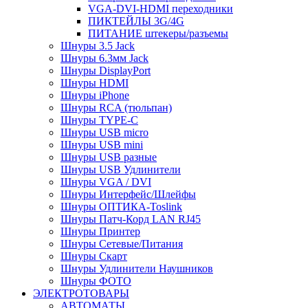
VGA-DVI-HDMI переходники
ПИКТЕЙЛЫ 3G/4G
ПИТАНИЕ штекеры/разъемы
Шнуры 3.5 Jack
Шнуры 6.3мм Jack
Шнуры DisplayPort
Шнуры HDMI
Шнуры iPhone
Шнуры RCA (тюльпан)
Шнуры TYPE-C
Шнуры USB micro
Шнуры USB mini
Шнуры USB разные
Шнуры USB Удлинители
Шнуры VGA / DVI
Шнуры Интерфейс/Шлейфы
Шнуры ОПТИКА-Toslink
Шнуры Патч-Корд LAN RJ45
Шнуры Принтер
Шнуры Сетевые/Питания
Шнуры Скарт
Шнуры Удлинители Наушников
Шнуры ФОТО
ЭЛЕКТРОТОВАРЫ
АВТОМАТЫ