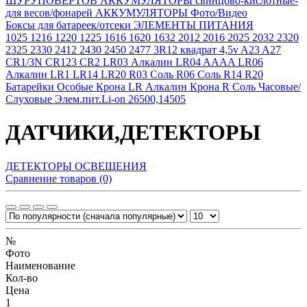
ШУРУПОВЕРТОВ
АККУМУЛЯТОРЫ свинцово-кислотные-
для весов/фонарей
АККУМУЛЯТОРЫ Фото/Видео
Боксы для батареек/отсеки
ЭЛЕМЕНТЫ ПИТАНИЯ
1025
1216
1220
1225
1616
1620
1632
2012
2016
2025
2032
2320
2325
2330
2412
2430
2450
2477
3R12 квадрат 4,5v
A23
A27
CR1/3N
CR123
CR2
LR03 Алкалин
LR04 AAAA
LR06
Алкалин
LR1
LR14
LR20
R03 Соль
R06 Соль
R14
R20
Батарейки Особые
Крона LR Алкалин
Крона R Соль
Часовые/
Слуховые
Элем.пит.Li-on 26500,14505
ДАТЧИКИ,ДЕТЕКТОРЫ
ДЕТЕКТОРЫ ОСВЕЩЕНИЯ
Сравнение товаров (0)
№
Фото
Наименование
Кол-во
Цена
1