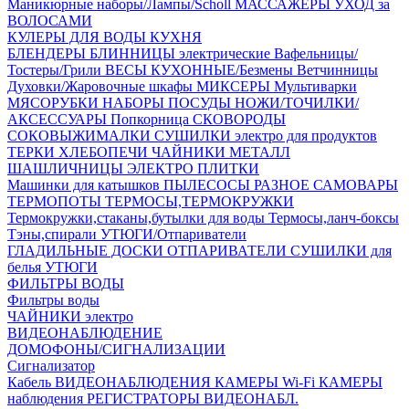
Маникюрные наборы/Лампы/Scholl
МАССАЖЁРЫ
УХОД за
ВОЛОСАМИ
КУЛЕРЫ ДЛЯ ВОДЫ
КУХНЯ
БЛЕНДЕРЫ
БЛИННИЦЫ электрические
Вафельницы/
Тостеры/Грили
ВЕСЫ КУХОННЫЕ/Безмены
Ветчинницы
Духовки/Жаровочные шкафы
МИКСЕРЫ
Мультиварки
МЯСОРУБКИ
НАБОРЫ ПОСУДЫ
НОЖИ/ТОЧИЛКИ/
АКСЕССУАРЫ
Попкорница
СКОВОРОДЫ
СОКОВЫЖИМАЛКИ
СУШИЛКИ электро для продуктов
ТЕРКИ
ХЛЕБОПЕЧИ
ЧАЙНИКИ МЕТАЛЛ
ШАШЛИЧНИЦЫ
ЭЛЕКТРО ПЛИТКИ
Машинки для катышков
ПЫЛЕСОСЫ
РАЗНОЕ
САМОВАРЫ
ТЕРМОПОТЫ
ТЕРМОСЫ,ТЕРМОКРУЖКИ
Термокружки,стаканы,бутылки для воды
Термосы,ланч-боксы
Тэны,спирали
УТЮГИ/Отпариватели
ГЛАДИЛЬНЫЕ ДОСКИ
ОТПАРИВАТЕЛИ
СУШИЛКИ для
белья
УТЮГИ
ФИЛЬТРЫ ВОДЫ
Фильтры воды
ЧАЙНИКИ электро
ВИДЕОНАБЛЮДЕНИЕ
ДОМОФОНЫ/СИГНАЛИЗАЦИИ
Сигнализатор
Кабель ВИДЕОНАБЛЮДЕНИЯ
КАМЕРЫ Wi-Fi
КАМЕРЫ
наблюдения
РЕГИСТРАТОРЫ ВИДЕОНАБЛ.