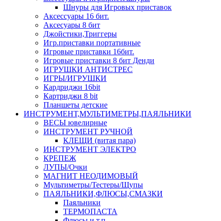
Шнуры для Игровых приставок
Аксессуары 16 бит.
Аксесуары 8 бит
Джойстики,Триггеры
Игр.приставки портативные
Игровые приставки 16бит.
Игровые приставки 8 бит Денди
ИГРУШКИ АНТИСТРЕС
ИГРЫ/ИГРУШКИ
Кардриджи 16bit
Картриджи 8 bit
Планшеты детские
ИНСТРУМЕНТ,МУЛЬТИМЕТРЫ,ПАЯЛЬНИКИ
ВЕСЫ ювелирные
ИНСТРУМЕНТ РУЧНОЙ
КЛЕЩИ (витая пара)
ИНСТРУМЕНТ ЭЛЕКТРО
КРЕПЕЖ
ЛУПЫ/Очки
МАГНИТ НЕОДИМОВЫЙ
Мультиметры/Тестеры/Щупы
ПАЯЛЬНИКИ,ФЛЮСЫ,СМАЗКИ
Паяльники
ТЕРМОПАСТА
Флюсы и т.п.