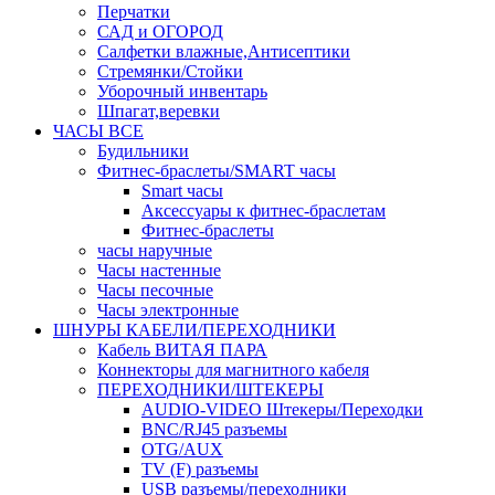
Перчатки
САД и ОГОРОД
Салфетки влажные,Антисептики
Стремянки/Стойки
Уборочный инвентарь
Шпагат,веревки
ЧАСЫ ВСЕ
Будильники
Фитнес-браслеты/SMART часы
Smart часы
Аксессуары к фитнес-браслетам
Фитнес-браслеты
часы наручные
Часы настенные
Часы песочные
Часы электронные
ШНУРЫ КАБЕЛИ/ПЕРЕХОДНИКИ
Кабель ВИТАЯ ПАРА
Коннекторы для магнитного кабеля
ПЕРЕХОДНИКИ/ШТЕКЕРЫ
AUDIO-VIDEO Штекеры/Переходки
BNC/RJ45 разъемы
OTG/AUX
TV (F) разъемы
USB разъемы/переходники