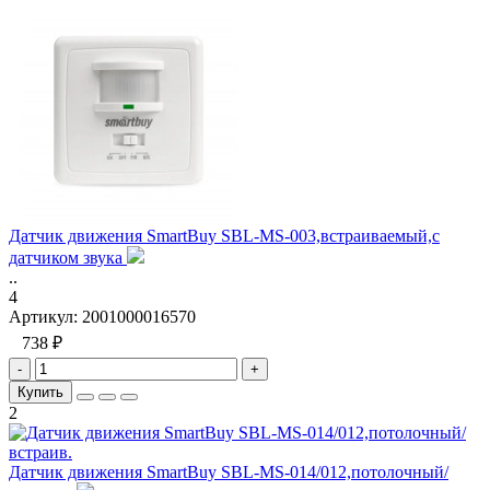
Датчик движения SmartBuy SBL-MS-003,встраиваемый,с
датчиком звука
..
4
Артикул:
2001000016570
738 ₽
-
+
Купить
2
Датчик движения SmartBuy SBL-MS-014/012,потолочный/