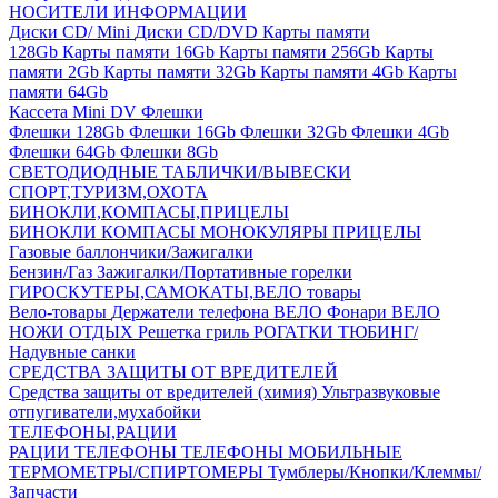
НОСИТЕЛИ ИНФОРМАЦИИ
Диски CD/ Mini
Диски CD/DVD
Карты памяти
128Gb
Карты памяти 16Gb
Карты памяти 256Gb
Карты
памяти 2Gb
Карты памяти 32Gb
Карты памяти 4Gb
Карты
памяти 64Gb
Кассета Mini DV
Флешки
Флешки 128Gb
Флешки 16Gb
Флешки 32Gb
Флешки 4Gb
Флешки 64Gb
Флешки 8Gb
СВЕТОДИОДНЫЕ ТАБЛИЧКИ/ВЫВЕСКИ
СПОРТ,ТУРИЗМ,ОХОТА
БИНОКЛИ,КОМПАСЫ,ПРИЦЕЛЫ
БИНОКЛИ
КОМПАСЫ
МОНОКУЛЯРЫ
ПРИЦЕЛЫ
Газовые баллончики/Зажигалки
Бензин/Газ
Зажигалки/Портативные горелки
ГИРОСКУТЕРЫ,САМОКАТЫ,ВЕЛО товары
Вело-товары
Держатели телефона ВЕЛО
Фонари ВЕЛО
НОЖИ
ОТДЫХ
Решетка гриль
РОГАТКИ
ТЮБИНГ/
Надувные санки
СРЕДСТВА ЗАЩИТЫ ОТ ВРЕДИТЕЛЕЙ
Средства защиты от вредителей (химия)
Ультразвуковые
отпугиватели,мухабойки
ТЕЛЕФОНЫ,РАЦИИ
РАЦИИ
ТЕЛЕФОНЫ
ТЕЛЕФОНЫ МОБИЛЬНЫЕ
ТЕРМОМЕТРЫ/СПИРТОМЕРЫ
Тумблеры/Кнопки/Клеммы/
Запчасти