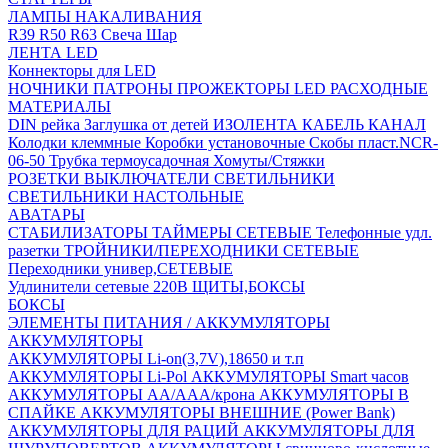
ЛАМПЫ НАКАЛИВАНИЯ
R39
R50
R63
Свеча
Шар
ЛЕНТА LED
Коннекторы для LED
НОЧНИКИ
ПАТРОНЫ
ПРОЖЕКТОРЫ LED
РАСХОДНЫЕ
МАТЕРИАЛЫ
DIN рейка
Заглушка от детей
ИЗОЛЕНТА
КАБЕЛЬ КАНАЛ
Колодки клеммные
Коробки установочные
Скобы пласт.NCR-
06-50
Трубка термоусадочная
Хомуты/Стяжки
РОЗЕТКИ ВЫКЛЮЧАТЕЛИ
СВЕТИЛЬНИКИ
СВЕТИЛЬНИКИ НАСТОЛЬНЫЕ
АВАТАРЫ
СТАБИЛИЗАТОРЫ
ТАЙМЕРЫ СЕТЕВЫЕ
Телефонные удл.
разетки
ТРОЙНИКИ/ПЕРЕХОДНИКИ СЕТЕВЫЕ
Переходники универ,СЕТЕВЫЕ
Удлинители сетевые 220В
ЩИТЫ,БОКСЫ
БОКСЫ
ЭЛЕМЕНТЫ ПИТАНИЯ / АККУМУЛЯТОРЫ
АККУМУЛЯТОРЫ
АККУМУЛЯТОРЫ Li-on(3,7V),18650 и т.п
АККУМУЛЯТОРЫ Li-Pol
АККУМУЛЯТОРЫ Smart часов
АККУМУЛЯТОРЫ АА/ААА/крона
АККУМУЛЯТОРЫ В
СПАЙКЕ
АККУМУЛЯТОРЫ ВНЕШНИЕ (Power Bank)
АККУМУЛЯТОРЫ ДЛЯ РАЦИЙ
АККУМУЛЯТОРЫ ДЛЯ