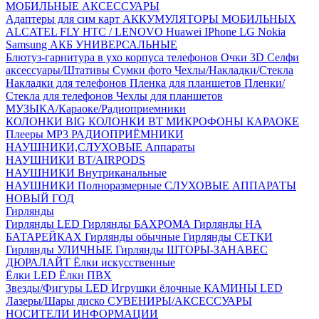
МОБИЛЬНЫЕ АКСЕССУАРЫ
Адаптеры для сим карт
АККУМУЛЯТОРЫ МОБИЛЬНЫХ
ALCATEL
FLY
HTC / LENOVO
Huawei
IPhone
LG
Nokia
Samsung
АКБ УНИВЕРСАЛЬНЫЕ
Блютуз-гарнитура в ухо
корпуса телефонов
Очки 3D
Селфи
аксессуары/Штативы
Сумки фото
Чехлы/Накладки/Стекла
Накладки для телефонов
Пленка для планшетов
Пленки/
Стекла для телефонов
Чехлы для планшетов
МУЗЫКА/Караоке/Радиоприемники
КОЛОНКИ BIG
КОЛОНКИ BT
МИКРОФОНЫ КАРАОКЕ
Плееры MP3
РАДИОПРИЁМНИКИ
НАУШНИКИ,СЛУХОВЫЕ Аппараты
НАУШНИКИ BT/AIRPODS
НАУШНИКИ Внутриканальные
НАУШНИКИ Полноразмерные
СЛУХОВЫЕ АППАРАТЫ
НОВЫЙ ГОД
Гирлянды
Гирлянды LED
Гирлянды БАХРОМА
Гирлянды НА
БАТАРЕЙКАХ
Гирлянды обычные
Гирлянды СЕТКИ
Гирлянды УЛИЧНЫЕ
Гирлянды ШТОРЫ-ЗАНАВЕС
ДЮРАЛАЙТ
Ёлки искусственные
Ёлки LED
Ёлки ПВХ
Звезды/Фигуры LED
Игрушки ёлочные
КАМИНЫ LED
Лазеры/Шары диско
СУВЕНИРЫ/АКСЕССУАРЫ
НОСИТЕЛИ ИНФОРМАЦИИ