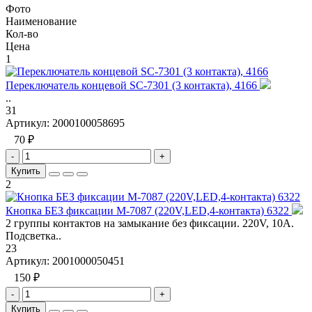
Фото
Наименование
Кол-во
Цена
1
Переключатель концевой SC-7301 (3 контакта), 4166
..
31
Артикул:
2000100058695
70 ₽
-
+
Купить
2
Кнопка БЕЗ фиксации M-7087 (220V,LED,4-контакта) 6322
2 группы контактов на замыкание без фиксации. 220V, 10A.
Подсветка..
23
Артикул:
2001000050451
150 ₽
-
+
Купить