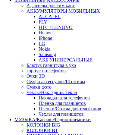
МОБИЛЬНЫЕ АКСЕССУАРЫ
Адаптеры для сим карт
АККУМУЛЯТОРЫ МОБИЛЬНЫХ
ALCATEL
FLY
HTC / LENOVO
Huawei
IPhone
LG
Nokia
Samsung
АКБ УНИВЕРСАЛЬНЫЕ
Блютуз-гарнитура в ухо
корпуса телефонов
Очки 3D
Селфи аксессуары/Штативы
Сумки фото
Чехлы/Накладки/Стекла
Накладки для телефонов
Пленка для планшетов
Пленки/Стекла для телефонов
Чехлы для планшетов
МУЗЫКА/Караоке/Радиоприемники
КОЛОНКИ BIG
КОЛОНКИ BT