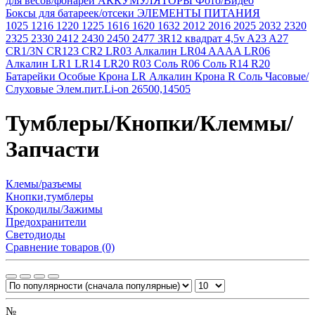
для весов/фонарей
АККУМУЛЯТОРЫ Фото/Видео
Боксы для батареек/отсеки
ЭЛЕМЕНТЫ ПИТАНИЯ
1025
1216
1220
1225
1616
1620
1632
2012
2016
2025
2032
2320
2325
2330
2412
2430
2450
2477
3R12 квадрат 4,5v
A23
A27
CR1/3N
CR123
CR2
LR03 Алкалин
LR04 AAAA
LR06
Алкалин
LR1
LR14
LR20
R03 Соль
R06 Соль
R14
R20
Батарейки Особые
Крона LR Алкалин
Крона R Соль
Часовые/
Слуховые
Элем.пит.Li-on 26500,14505
Тумблеры/Кнопки/Клеммы/
Запчасти
Клемы/разъемы
Кнопки,тумблеры
Крокодилы/Зажимы
Предохранители
Светодиоды
Сравнение товаров (0)
№