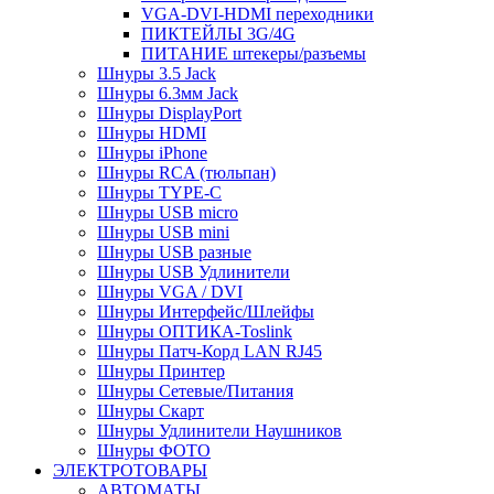
VGA-DVI-HDMI переходники
ПИКТЕЙЛЫ 3G/4G
ПИТАНИЕ штекеры/разъемы
Шнуры 3.5 Jack
Шнуры 6.3мм Jack
Шнуры DisplayPort
Шнуры HDMI
Шнуры iPhone
Шнуры RCA (тюльпан)
Шнуры TYPE-C
Шнуры USB micro
Шнуры USB mini
Шнуры USB разные
Шнуры USB Удлинители
Шнуры VGA / DVI
Шнуры Интерфейс/Шлейфы
Шнуры ОПТИКА-Toslink
Шнуры Патч-Корд LAN RJ45
Шнуры Принтер
Шнуры Сетевые/Питания
Шнуры Скарт
Шнуры Удлинители Наушников
Шнуры ФОТО
ЭЛЕКТРОТОВАРЫ
АВТОМАТЫ