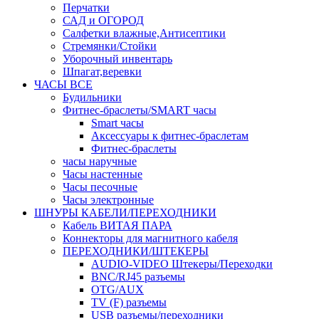
Перчатки
САД и ОГОРОД
Салфетки влажные,Антисептики
Стремянки/Стойки
Уборочный инвентарь
Шпагат,веревки
ЧАСЫ ВСЕ
Будильники
Фитнес-браслеты/SMART часы
Smart часы
Аксессуары к фитнес-браслетам
Фитнес-браслеты
часы наручные
Часы настенные
Часы песочные
Часы электронные
ШНУРЫ КАБЕЛИ/ПЕРЕХОДНИКИ
Кабель ВИТАЯ ПАРА
Коннекторы для магнитного кабеля
ПЕРЕХОДНИКИ/ШТЕКЕРЫ
AUDIO-VIDEO Штекеры/Переходки
BNC/RJ45 разъемы
OTG/AUX
TV (F) разъемы
USB разъемы/переходники