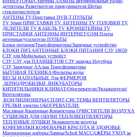
ИНВЕРТОРЫ/Стартеры
ЛАМПЫ автомобильные
Радар-
детекторы
Разветвители прикуривателя
Щетки
стеклоочистителя
АНТЕНЫ ТV,Приставки DVB-T,ПУЛЬТЫ
TV Smart ПРИСТАВКИ
TV АНТЕННЫ
TV ГОЛОВКИ
TV
ДЕЛИТЕЛИ
TV КАБЕЛЬ
TV КРОНШТЕЙНЫ
TV
ПРИСТАВКИ
АНТЕННЫ ИНТЕРНЕТ/GSM
Платы
антенные/усилители
ПУЛЬТЫ
Блоки питания/Трансформаторы/Зарядные устройства
БЛОКИ ПИТ.АНТЕННЫЕ
БЛОКИ ПИТАНИЯ
СЗУ 18650
СЗУ для Мобильных устройст
СЗУ
СЗУ для ПЛАНШЕТОВ
СЗУ зарядка Ноутбука
СЗУ Зарядные АА/ааа
Трансформаторы
БЫТОВАЯ ТЕХНИКА/Фильтры воды
ВЕСЫ НАПОЛЬНЫЕ
Для ФЕРМЕРОВ
.ЗЕРНОДРОБИЛКИ
.ИНКУБАТОРЫ
КИПЯТИЛЬНИКИ
КЛИМАТ/Обогреватели/Увлажнители/
Вентиляторы
.КОНДИЦИОНЕРЫ/СПЛИТ-СИСТЕМЫ
ВЕНТИЛЯТОРЫ
ГРЕЛКИ электро
ОБОГРЕВАТЕЛИ:
Масляные,Кварцевые,Конвекторы
ОЧИСТИТЕЛИ ВОЗДУХА
СУШИЛКИ ДЛЯ ОБУВИ
ТЕПЛОВЕНТИЛЯТОРЫ
ТЕПЛОВЫЕ ПУШКИ
Увлажнители воздуха
КОФЕМОЛКИ,КОФЕВАРКИ
КРАСОТА И ЗДОРОВЬЕ
Маникюрные наборы/Лампы/Scholl
МАССАЖЁРЫ
УХОД за