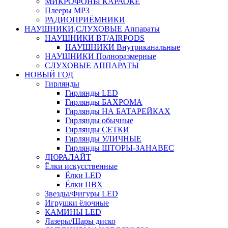
МИКРОФОНЫ КАРАОКЕ
Плееры MP3
РАДИОПРИЁМНИКИ
НАУШНИКИ,СЛУХОВЫЕ Аппараты
НАУШНИКИ BT/AIRPODS
НАУШНИКИ Внутриканальные
НАУШНИКИ Полноразмерные
СЛУХОВЫЕ АППАРАТЫ
НОВЫЙ ГОД
Гирлянды
Гирлянды LED
Гирлянды БАХРОМА
Гирлянды НА БАТАРЕЙКАХ
Гирлянды обычные
Гирлянды СЕТКИ
Гирлянды УЛИЧНЫЕ
Гирлянды ШТОРЫ-ЗАНАВЕС
ДЮРАЛАЙТ
Ёлки искусственные
Ёлки LED
Ёлки ПВХ
Звезды/Фигуры LED
Игрушки ёлочные
КАМИНЫ LED
Лазеры/Шары диско