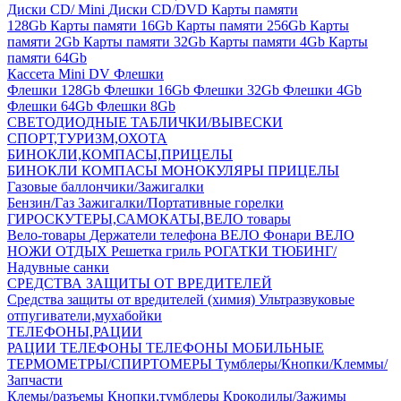
Диски CD/ Mini
Диски CD/DVD
Карты памяти
128Gb
Карты памяти 16Gb
Карты памяти 256Gb
Карты
памяти 2Gb
Карты памяти 32Gb
Карты памяти 4Gb
Карты
памяти 64Gb
Кассета Mini DV
Флешки
Флешки 128Gb
Флешки 16Gb
Флешки 32Gb
Флешки 4Gb
Флешки 64Gb
Флешки 8Gb
СВЕТОДИОДНЫЕ ТАБЛИЧКИ/ВЫВЕСКИ
СПОРТ,ТУРИЗМ,ОХОТА
БИНОКЛИ,КОМПАСЫ,ПРИЦЕЛЫ
БИНОКЛИ
КОМПАСЫ
МОНОКУЛЯРЫ
ПРИЦЕЛЫ
Газовые баллончики/Зажигалки
Бензин/Газ
Зажигалки/Портативные горелки
ГИРОСКУТЕРЫ,САМОКАТЫ,ВЕЛО товары
Вело-товары
Держатели телефона ВЕЛО
Фонари ВЕЛО
НОЖИ
ОТДЫХ
Решетка гриль
РОГАТКИ
ТЮБИНГ/
Надувные санки
СРЕДСТВА ЗАЩИТЫ ОТ ВРЕДИТЕЛЕЙ
Средства защиты от вредителей (химия)
Ультразвуковые
отпугиватели,мухабойки
ТЕЛЕФОНЫ,РАЦИИ
РАЦИИ
ТЕЛЕФОНЫ
ТЕЛЕФОНЫ МОБИЛЬНЫЕ
ТЕРМОМЕТРЫ/СПИРТОМЕРЫ
Тумблеры/Кнопки/Клеммы/
Запчасти
Клемы/разъемы
Кнопки,тумблеры
Крокодилы/Зажимы