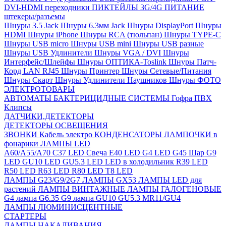
DVI-HDMI переходники
ПИКТЕЙЛЫ 3G/4G
ПИТАНИЕ
штекеры/разъемы
Шнуры 3.5 Jack
Шнуры 6.3мм Jack
Шнуры DisplayPort
Шнуры
HDMI
Шнуры iPhone
Шнуры RCA (тюльпан)
Шнуры TYPE-C
Шнуры USB micro
Шнуры USB mini
Шнуры USB разные
Шнуры USB Удлинители
Шнуры VGA / DVI
Шнуры
Интерфейс/Шлейфы
Шнуры ОПТИКА-Toslink
Шнуры Патч-
Корд LAN RJ45
Шнуры Принтер
Шнуры Сетевые/Питания
Шнуры Скарт
Шнуры Удлинители Наушников
Шнуры ФОТО
ЭЛЕКТРОТОВАРЫ
АВТОМАТЫ
БАКТЕРИЦИДНЫЕ СИСТЕМЫ
Гофра ПВХ
Клипсы
ДАТЧИКИ,ДЕТЕКТОРЫ
ДЕТЕКТОРЫ ОСВЕЩЕНИЯ
ЗВОНКИ
Кабель электро
КОНДЕНСАТОРЫ
ЛАМПОЧКИ в
фонарики
ЛАМПЫ LED
A60/A55/A70
C37 LED Свеча
E40 LED
G4 LED
G45 Шар
G9
LED
GU10 LED
GU5.3 LED
LED в холодильник
R39 LED
R50 LED
R63 LED
R80 LED
T8 LED
ЛАМПЫ G23/G9/2G7
ЛАМПЫ GX53
ЛАМПЫ LED для
растений
ЛАМПЫ ВИНТАЖНЫЕ
ЛАМПЫ ГАЛОГЕНОВЫЕ
G4 лампа
G6.35
G9 лампа
GU10
GU5.3
MR11/GU4
ЛАМПЫ ЛЮМИНИСЦЕНТНЫЕ
СТАРТЕРЫ
ЛАМПЫ НАКАЛИВАНИЯ