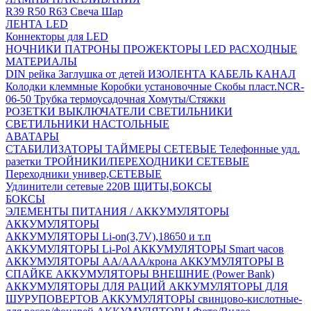
R39
R50
R63
Свеча
Шар
ЛЕНТА LED
Коннекторы для LED
НОЧНИКИ
ПАТРОНЫ
ПРОЖЕКТОРЫ LED
РАСХОДНЫЕ
МАТЕРИАЛЫ
DIN рейка
Заглушка от детей
ИЗОЛЕНТА
КАБЕЛЬ КАНАЛ
Колодки клеммные
Коробки установочные
Скобы пласт.NCR-
06-50
Трубка термоусадочная
Хомуты/Стяжки
РОЗЕТКИ ВЫКЛЮЧАТЕЛИ
СВЕТИЛЬНИКИ
СВЕТИЛЬНИКИ НАСТОЛЬНЫЕ
АВАТАРЫ
СТАБИЛИЗАТОРЫ
ТАЙМЕРЫ СЕТЕВЫЕ
Телефонные удл.
разетки
ТРОЙНИКИ/ПЕРЕХОДНИКИ СЕТЕВЫЕ
Переходники универ,СЕТЕВЫЕ
Удлинители сетевые 220В
ЩИТЫ,БОКСЫ
БОКСЫ
ЭЛЕМЕНТЫ ПИТАНИЯ / АККУМУЛЯТОРЫ
АККУМУЛЯТОРЫ
АККУМУЛЯТОРЫ Li-on(3,7V),18650 и т.п
АККУМУЛЯТОРЫ Li-Pol
АККУМУЛЯТОРЫ Smart часов
АККУМУЛЯТОРЫ АА/ААА/крона
АККУМУЛЯТОРЫ В
СПАЙКЕ
АККУМУЛЯТОРЫ ВНЕШНИЕ (Power Bank)
АККУМУЛЯТОРЫ ДЛЯ РАЦИЙ
АККУМУЛЯТОРЫ ДЛЯ
ШУРУПОВЕРТОВ
АККУМУЛЯТОРЫ свинцово-кислотные-