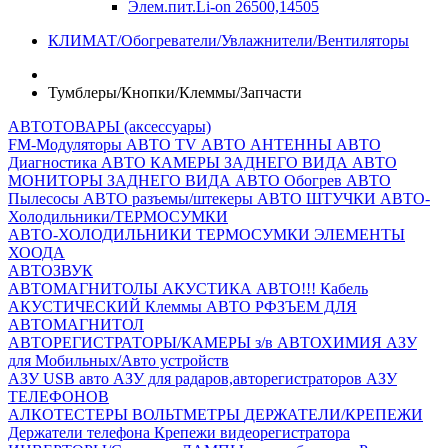
Элем.пит.Li-on 26500,14505
КЛИМАТ/Обогреватели/Увлажнители/Вентиляторы
Тумблеры/Кнопки/Клеммы/Запчасти
АВТОТОВАРЫ (аксессуары)
FM-Модуляторы
АВТО TV
АВТО АНТЕННЫ
АВТО
Диагностика
АВТО КАМЕРЫ ЗАДНЕГО ВИДА
АВТО
МОНИТОРЫ ЗАДНЕГО ВИДА
АВТО Обогрев
АВТО
Пылесосы
АВТО разъемы/штекеры
АВТО ШТУЧКИ
АВТО-
Холодильники/ТЕРМОСУМКИ
АВТО-ХОЛОДИЛЬНИКИ
ТЕРМОСУМКИ
ЭЛЕМЕНТЫ
ХООДА
АВТОЗВУК
АВТОМАГНИТОЛЫ
АКУСТИКА АВТО!!!
Кабель
АКУСТИЧЕСКИЙ
Клеммы АВТО
РФЗЪЕМ ДЛЯ
АВТОМАГНИТОЛ
АВТОРЕГИСТРАТОРЫ/КАМЕРЫ з/в
АВТОХИМИЯ
АЗУ
для Мобильных/Авто устройств
АЗУ USB авто
АЗУ для радаров,авторегистраторов
АЗУ
ТЕЛЕФОНОВ
АЛКОТЕСТЕРЫ
ВОЛЬТМЕТРЫ
ДЕРЖАТЕЛИ/КРЕПЕЖИ
Держатели телефона
Крепежи видеорегистратора