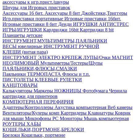
аксесcуары к игр.прист./шнуры
Шнуры для Игровых приставок
Аксессуары 16 бит.
Аксесуары 8 бит
Джойстики,Триггеры
Игр.приставки портативные
Игровые приставки 16бит.
Игровые приставки 8 бит Денди
ИГРУШКИ АНТИСТРЕС
ИГРЫ/ИГРУШКИ
Кардриджи 16bit
Картриджи 8 bit
Планшеты детские
ИНСТРУМЕНТ,МУЛЬТИМЕТРЫ,ПАЯЛЬНИКИ
ВЕСЫ ювелирные
ИНСТРУМЕНТ РУЧНОЙ
КЛЕЩИ (витая пара)
ИНСТРУМЕНТ ЭЛЕКТРО
КРЕПЕЖ
ЛУПЫ/Очки
МАГНИТ
НЕОДИМОВЫЙ
Мультиметры/Тестеры/Щупы
ПАЯЛЬНИКИ,ФЛЮСЫ,СМАЗКИ
Паяльники
ТЕРМОПАСТА
Флюсы и т.п.
ПИСТОЛЕТЫ КЛЕЕВЫЕ
РУЛЕТКИ
КАНЦТОВАРЫ
Калькуляторы
Маркеры
НОЖНИЦЫ
Фотобумага
Чернила
картриджи для принтеров
КОМПЮТЕРНАЯ ПЕРЕФИРИЯ
Адаптеры/Контроллеры
Акустика компьютерная
Веб камеры
Вентиляторы/Кулеры комп
Картридеры
Клавиатуры
Коврик
для мыши
Микрофоны PC
Мониторы
Мышь компьютерная
РОУТЕРЫ
ХАБЫ
КОШЕЛЬКИ,ПОРТМОНЕ,БРЕЛОКИ
Брелоки
Кошельки, портмоне