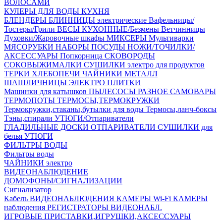
ВОЛОСАМИ
КУЛЕРЫ ДЛЯ ВОДЫ
КУХНЯ
БЛЕНДЕРЫ
БЛИННИЦЫ электрические
Вафельницы/
Тостеры/Грили
ВЕСЫ КУХОННЫЕ/Безмены
Ветчинницы
Духовки/Жаровочные шкафы
МИКСЕРЫ
Мультиварки
МЯСОРУБКИ
НАБОРЫ ПОСУДЫ
НОЖИ/ТОЧИЛКИ/
АКСЕССУАРЫ
Попкорница
СКОВОРОДЫ
СОКОВЫЖИМАЛКИ
СУШИЛКИ электро для продуктов
ТЕРКИ
ХЛЕБОПЕЧИ
ЧАЙНИКИ МЕТАЛЛ
ШАШЛИЧНИЦЫ
ЭЛЕКТРО ПЛИТКИ
Машинки для катышков
ПЫЛЕСОСЫ
РАЗНОЕ
САМОВАРЫ
ТЕРМОПОТЫ
ТЕРМОСЫ,ТЕРМОКРУЖКИ
Термокружки,стаканы,бутылки для воды
Термосы,ланч-боксы
Тэны,спирали
УТЮГИ/Отпариватели
ГЛАДИЛЬНЫЕ ДОСКИ
ОТПАРИВАТЕЛИ
СУШИЛКИ для
белья
УТЮГИ
ФИЛЬТРЫ ВОДЫ
Фильтры воды
ЧАЙНИКИ электро
ВИДЕОНАБЛЮДЕНИЕ
ДОМОФОНЫ/СИГНАЛИЗАЦИИ
Сигнализатор
Кабель ВИДЕОНАБЛЮДЕНИЯ
КАМЕРЫ Wi-Fi
КАМЕРЫ
наблюдения
РЕГИСТРАТОРЫ ВИДЕОНАБЛ.
ИГРОВЫЕ ПРИСТАВКИ,ИГРУШКИ,АКСЕССУАРЫ