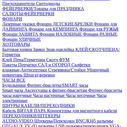
Предохранители
Светодиоды
ФЕЙЕРВЕРКИ/Товары для ПРАЗДНИКА
САЛЮТЫ/ФЕЙЕРВЕРКИ
ФОНАРИ
Лазерные указки
Фонари ДЕТСКИЕ/БРЕЛКИ
Фонари для
ДАЙВИНГА
Фонари для КЕМПИНГА
Фонари для РУЖЬЯ
Фонари ЗАЩИТА
Фонари НАЛОБНЫЕ
Фонари РАЗНЫЕ
Фонари УЛИЧНЫЕ
ХОЗТОВАРЫ
Бытовая химия
Замки
Знак-наклейка
КЛЕЙ/СКОТЧ/ПЕНА/
Герметик
Клей
Пена/Герметики
Скотч
ФУМ
Пакеты
Перчатки
САД и ОГОРОД
Салфетки
влажные,Антисептики
Стремянки/Стойки
Уборочный
инвентарь
Шпагат,веревки
ЧАСЫ ВСЕ
Будильники
Фитнес-браслеты/SMART часы
Smart часы
Аксессуары к фитнес-браслетам
Фитнес-браслеты
часы наручные
Часы настенные
Часы песочные
Часы
электронные
ШНУРЫ КАБЕЛИ/ПЕРЕХОДНИКИ
Кабель ВИТАЯ ПАРА
Коннекторы для магнитного кабеля
ПЕРЕХОДНИКИ/ШТЕКЕРЫ
AUDIO-VIDEO Штекеры/Переходки
BNC/RJ45 разъемы
OTG/AUX
TV (F) разъемы
USB разъемы/переходники
VGA-