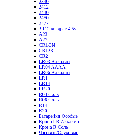
2330
2412
2430
2450
2477
3R12 квадрат 4,5v
A23
A27
CR1/3N
CR123
CR2
LR03 Алкалин
LR04 AAAA
LR06 Алкалин
LR1
LR14
LR20
R03 Соль
R06 Соль
R14
R20
Батарейки Особые
Крона LR Алкалин
Крона R Соль
Часовые/Слуховые