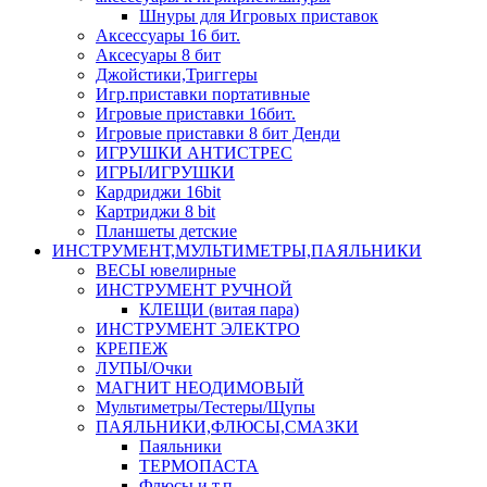
Шнуры для Игровых приставок
Аксессуары 16 бит.
Аксесуары 8 бит
Джойстики,Триггеры
Игр.приставки портативные
Игровые приставки 16бит.
Игровые приставки 8 бит Денди
ИГРУШКИ АНТИСТРЕС
ИГРЫ/ИГРУШКИ
Кардриджи 16bit
Картриджи 8 bit
Планшеты детские
ИНСТРУМЕНТ,МУЛЬТИМЕТРЫ,ПАЯЛЬНИКИ
ВЕСЫ ювелирные
ИНСТРУМЕНТ РУЧНОЙ
КЛЕЩИ (витая пара)
ИНСТРУМЕНТ ЭЛЕКТРО
КРЕПЕЖ
ЛУПЫ/Очки
МАГНИТ НЕОДИМОВЫЙ
Мультиметры/Тестеры/Щупы
ПАЯЛЬНИКИ,ФЛЮСЫ,СМАЗКИ
Паяльники
ТЕРМОПАСТА
Флюсы и т.п.