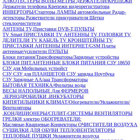
АЛКОТЕСТЕРЫ
ВОЛЬТМЕТРЫ
ДЕРЖАТЕЛИ/КРЕПЕЖИ
Держатели телефона
Крепежи видеорегистратора
ИНВЕРТОРЫ/Стартеры
ЛАМПЫ автомобильные
Радар-
детекторы
Разветвители прикуривателя
Щетки
стеклоочистителя
АНТЕНЫ ТV,Приставки DVB-T,ПУЛЬТЫ
TV Smart ПРИСТАВКИ
TV АНТЕННЫ
TV ГОЛОВКИ
TV
ДЕЛИТЕЛИ
TV КАБЕЛЬ
TV КРОНШТЕЙНЫ
TV
ПРИСТАВКИ
АНТЕННЫ ИНТЕРНЕТ/GSM
Платы
антенные/усилители
ПУЛЬТЫ
Блоки питания/Трансформаторы/Зарядные устройства
БЛОКИ ПИТ.АНТЕННЫЕ
БЛОКИ ПИТАНИЯ
СЗУ 18650
СЗУ для Мобильных устройст
СЗУ
СЗУ для ПЛАНШЕТОВ
СЗУ зарядка Ноутбука
СЗУ Зарядные АА/ааа
Трансформаторы
БЫТОВАЯ ТЕХНИКА/Фильтры воды
ВЕСЫ НАПОЛЬНЫЕ
Для ФЕРМЕРОВ
.ЗЕРНОДРОБИЛКИ
.ИНКУБАТОРЫ
КИПЯТИЛЬНИКИ
КЛИМАТ/Обогреватели/Увлажнители/
Вентиляторы
.КОНДИЦИОНЕРЫ/СПЛИТ-СИСТЕМЫ
ВЕНТИЛЯТОРЫ
ГРЕЛКИ электро
ОБОГРЕВАТЕЛИ:
Масляные,Кварцевые,Конвекторы
ОЧИСТИТЕЛИ ВОЗДУХА
СУШИЛКИ ДЛЯ ОБУВИ
ТЕПЛОВЕНТИЛЯТОРЫ
ТЕПЛОВЫЕ ПУШКИ
Увлажнители воздуха