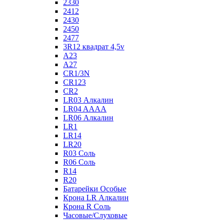
2330
2412
2430
2450
2477
3R12 квадрат 4,5v
A23
A27
CR1/3N
CR123
CR2
LR03 Алкалин
LR04 AAAA
LR06 Алкалин
LR1
LR14
LR20
R03 Соль
R06 Соль
R14
R20
Батарейки Особые
Крона LR Алкалин
Крона R Соль
Часовые/Слуховые