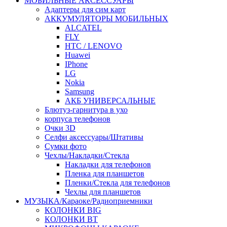
МОБИЛЬНЫЕ АКСЕССУАРЫ
Адаптеры для сим карт
АККУМУЛЯТОРЫ МОБИЛЬНЫХ
ALCATEL
FLY
HTC / LENOVO
Huawei
IPhone
LG
Nokia
Samsung
АКБ УНИВЕРСАЛЬНЫЕ
Блютуз-гарнитура в ухо
корпуса телефонов
Очки 3D
Селфи аксессуары/Штативы
Сумки фото
Чехлы/Накладки/Стекла
Накладки для телефонов
Пленка для планшетов
Пленки/Стекла для телефонов
Чехлы для планшетов
МУЗЫКА/Караоке/Радиоприемники
КОЛОНКИ BIG
КОЛОНКИ BT