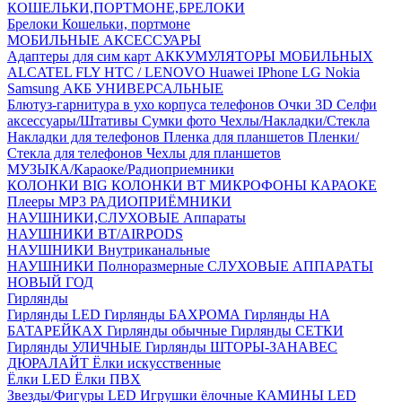
КОШЕЛЬКИ,ПОРТМОНЕ,БРЕЛОКИ
Брелоки
Кошельки, портмоне
МОБИЛЬНЫЕ АКСЕССУАРЫ
Адаптеры для сим карт
АККУМУЛЯТОРЫ МОБИЛЬНЫХ
ALCATEL
FLY
HTC / LENOVO
Huawei
IPhone
LG
Nokia
Samsung
АКБ УНИВЕРСАЛЬНЫЕ
Блютуз-гарнитура в ухо
корпуса телефонов
Очки 3D
Селфи
аксессуары/Штативы
Сумки фото
Чехлы/Накладки/Стекла
Накладки для телефонов
Пленка для планшетов
Пленки/
Стекла для телефонов
Чехлы для планшетов
МУЗЫКА/Караоке/Радиоприемники
КОЛОНКИ BIG
КОЛОНКИ BT
МИКРОФОНЫ КАРАОКЕ
Плееры MP3
РАДИОПРИЁМНИКИ
НАУШНИКИ,СЛУХОВЫЕ Аппараты
НАУШНИКИ BT/AIRPODS
НАУШНИКИ Внутриканальные
НАУШНИКИ Полноразмерные
СЛУХОВЫЕ АППАРАТЫ
НОВЫЙ ГОД
Гирлянды
Гирлянды LED
Гирлянды БАХРОМА
Гирлянды НА
БАТАРЕЙКАХ
Гирлянды обычные
Гирлянды СЕТКИ
Гирлянды УЛИЧНЫЕ
Гирлянды ШТОРЫ-ЗАНАВЕС
ДЮРАЛАЙТ
Ёлки искусственные
Ёлки LED
Ёлки ПВХ
Звезды/Фигуры LED
Игрушки ёлочные
КАМИНЫ LED