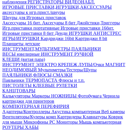
наблюдения
РЕГИСТРАТОРЫ ВИДЕОНАБЛ.
ИГРОВЫЕ ПРИСТАВКИ,ИГРУШКИ,АКСЕССУАРЫ
аксесcуары к игр.прист./шнуры
Шнуры для Игровых приставок
Аксессуары 16 бит.
Аксесуары 8 бит
Джойстики,Триггеры
Игр.приставки портативные
Игровые приставки 16бит.
Игровые приставки 8 бит Денди
ИГРУШКИ АНТИСТРЕС
ИГРЫ/ИГРУШКИ
Кардриджи 16bit
Картриджи 8 bit
Планшеты детские
ИНСТРУМЕНТ,МУЛЬТИМЕТРЫ,ПАЯЛЬНИКИ
ВЕСЫ ювелирные
ИНСТРУМЕНТ РУЧНОЙ
КЛЕЩИ (витая пара)
ИНСТРУМЕНТ ЭЛЕКТРО
КРЕПЕЖ
ЛУПЫ/Очки
МАГНИТ
НЕОДИМОВЫЙ
Мультиметры/Тестеры/Щупы
ПАЯЛЬНИКИ,ФЛЮСЫ,СМАЗКИ
Паяльники
ТЕРМОПАСТА
Флюсы и т.п.
ПИСТОЛЕТЫ КЛЕЕВЫЕ
РУЛЕТКИ
КАНЦТОВАРЫ
Калькуляторы
Маркеры
НОЖНИЦЫ
Фотобумага
Чернила
картриджи для принтеров
КОМПЮТЕРНАЯ ПЕРЕФИРИЯ
Адаптеры/Контроллеры
Акустика компьютерная
Веб камеры
Вентиляторы/Кулеры комп
Картридеры
Клавиатуры
Коврик
для мыши
Микрофоны PC
Мониторы
Мышь компьютерная
РОУТЕРЫ
ХАБЫ