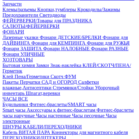
Запчасти
Клемы/разъемы
Кнопки,тумблеры
Крокодилы/Зажимы
Предохранители
Светодиоды
ФЕЙЕРВЕРКИ/Товары для ПРАЗДНИКА
САЛЮТЫ/ФЕЙЕРВЕРКИ
ФОНАРИ
Лазерные указки
Фонари ДЕТСКИЕ/БРЕЛКИ
Фонари для
ДАЙВИНГА
Фонари для КЕМПИНГА
Фонари для РУЖЬЯ
Фонари ЗАЩИТА
Фонари НАЛОБНЫЕ
Фонари РАЗНЫЕ
Фонари УЛИЧНЫЕ
ХОЗТОВАРЫ
Бытовая химия
Замки
Знак-наклейка
КЛЕЙ/СКОТЧ/ПЕНА/
Герметик
Клей
Пена/Герметики
Скотч
ФУМ
Пакеты
Перчатки
САД и ОГОРОД
Салфетки
влажные,Антисептики
Стремянки/Стойки
Уборочный
инвентарь
Шпагат,веревки
ЧАСЫ ВСЕ
Будильники
Фитнес-браслеты/SMART часы
Smart часы
Аксессуары к фитнес-браслетам
Фитнес-браслеты
часы наручные
Часы настенные
Часы песочные
Часы
электронные
ШНУРЫ КАБЕЛИ/ПЕРЕХОДНИКИ
Кабель ВИТАЯ ПАРА
Коннекторы для магнитного кабеля
ПЕРЕХОДНИКИ/ШТЕКЕРЫ