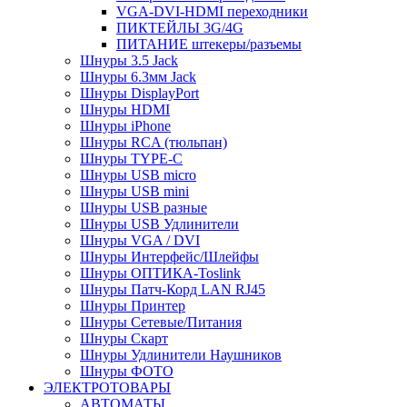
VGA-DVI-HDMI переходники
ПИКТЕЙЛЫ 3G/4G
ПИТАНИЕ штекеры/разъемы
Шнуры 3.5 Jack
Шнуры 6.3мм Jack
Шнуры DisplayPort
Шнуры HDMI
Шнуры iPhone
Шнуры RCA (тюльпан)
Шнуры TYPE-C
Шнуры USB micro
Шнуры USB mini
Шнуры USB разные
Шнуры USB Удлинители
Шнуры VGA / DVI
Шнуры Интерфейс/Шлейфы
Шнуры ОПТИКА-Toslink
Шнуры Патч-Корд LAN RJ45
Шнуры Принтер
Шнуры Сетевые/Питания
Шнуры Скарт
Шнуры Удлинители Наушников
Шнуры ФОТО
ЭЛЕКТРОТОВАРЫ
АВТОМАТЫ