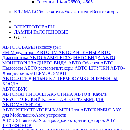
Элем.пит.Li-on 26500,14505
КЛИМАТ/Обогреватели/Увлажнители/Вентиляторы
ЭЛЕКТРОТОВАРЫ
ЛАМПЫ ГАЛОГЕНОВЫЕ
GU10
АВТОТОВАРЫ (аксессуары)
FM-Модуляторы
АВТО TV
АВТО АНТЕННЫ
АВТО
Диагностика
АВТО КАМЕРЫ ЗАДНЕГО ВИДА
АВТО
МОНИТОРЫ ЗАДНЕГО ВИДА
АВТО Обогрев
АВТО
Пылесосы
АВТО разъемы/штекеры
АВТО ШТУЧКИ
АВТО-
Холодильники/ТЕРМОСУМКИ
АВТО-ХОЛОДИЛЬНИКИ
ТЕРМОСУМКИ
ЭЛЕМЕНТЫ
ХООДА
АВТОЗВУК
АВТОМАГНИТОЛЫ
АКУСТИКА АВТО!!!
Кабель
АКУСТИЧЕСКИЙ
Клеммы АВТО
РФЗЪЕМ ДЛЯ
АВТОМАГНИТОЛ
АВТОРЕГИСТРАТОРЫ/КАМЕРЫ з/в
АВТОХИМИЯ
АЗУ
для Мобильных/Авто устройств
АЗУ USB авто
АЗУ для радаров,авторегистраторов
АЗУ
ТЕЛЕФОНОВ