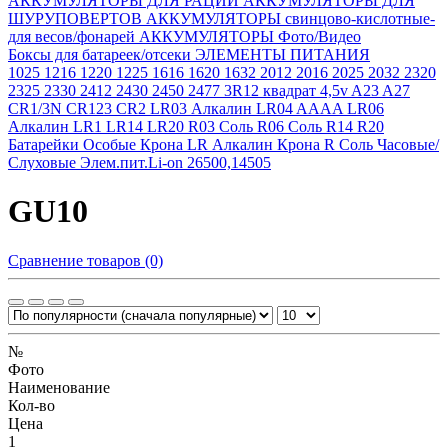
АККУМУЛЯТОРЫ ДЛЯ РАЦИЙ
АККУМУЛЯТОРЫ ДЛЯ
ШУРУПОВЕРТОВ
АККУМУЛЯТОРЫ свинцово-кислотные-
для весов/фонарей
АККУМУЛЯТОРЫ Фото/Видео
Боксы для батареек/отсеки
ЭЛЕМЕНТЫ ПИТАНИЯ
1025
1216
1220
1225
1616
1620
1632
2012
2016
2025
2032
2320
2325
2330
2412
2430
2450
2477
3R12 квадрат 4,5v
A23
A27
CR1/3N
CR123
CR2
LR03 Алкалин
LR04 AAAA
LR06
Алкалин
LR1
LR14
LR20
R03 Соль
R06 Соль
R14
R20
Батарейки Особые
Крона LR Алкалин
Крона R Соль
Часовые/
Слуховые
Элем.пит.Li-on 26500,14505
GU10
Сравнение товаров (0)
№
Фото
Наименование
Кол-во
Цена
1