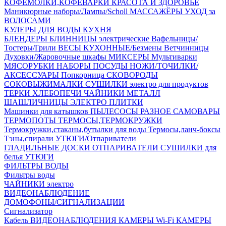
КОФЕМОЛКИ,КОФЕВАРКИ
КРАСОТА И ЗДОРОВЬЕ
Маникюрные наборы/Лампы/Scholl
МАССАЖЁРЫ
УХОД за
ВОЛОСАМИ
КУЛЕРЫ ДЛЯ ВОДЫ
КУХНЯ
БЛЕНДЕРЫ
БЛИННИЦЫ электрические
Вафельницы/
Тостеры/Грили
ВЕСЫ КУХОННЫЕ/Безмены
Ветчинницы
Духовки/Жаровочные шкафы
МИКСЕРЫ
Мультиварки
МЯСОРУБКИ
НАБОРЫ ПОСУДЫ
НОЖИ/ТОЧИЛКИ/
АКСЕССУАРЫ
Попкорница
СКОВОРОДЫ
СОКОВЫЖИМАЛКИ
СУШИЛКИ электро для продуктов
ТЕРКИ
ХЛЕБОПЕЧИ
ЧАЙНИКИ МЕТАЛЛ
ШАШЛИЧНИЦЫ
ЭЛЕКТРО ПЛИТКИ
Машинки для катышков
ПЫЛЕСОСЫ
РАЗНОЕ
САМОВАРЫ
ТЕРМОПОТЫ
ТЕРМОСЫ,ТЕРМОКРУЖКИ
Термокружки,стаканы,бутылки для воды
Термосы,ланч-боксы
Тэны,спирали
УТЮГИ/Отпариватели
ГЛАДИЛЬНЫЕ ДОСКИ
ОТПАРИВАТЕЛИ
СУШИЛКИ для
белья
УТЮГИ
ФИЛЬТРЫ ВОДЫ
Фильтры воды
ЧАЙНИКИ электро
ВИДЕОНАБЛЮДЕНИЕ
ДОМОФОНЫ/СИГНАЛИЗАЦИИ
Сигнализатор
Кабель ВИДЕОНАБЛЮДЕНИЯ
КАМЕРЫ Wi-Fi
КАМЕРЫ