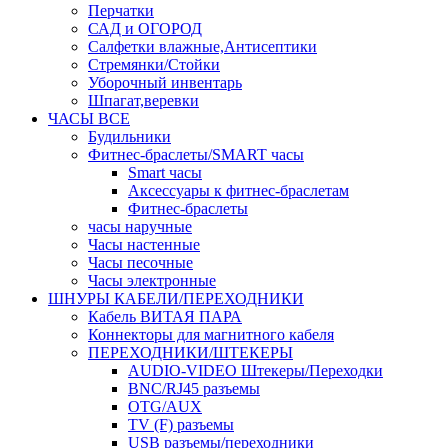
Перчатки
САД и ОГОРОД
Салфетки влажные,Антисептики
Стремянки/Стойки
Уборочный инвентарь
Шпагат,веревки
ЧАСЫ ВСЕ
Будильники
Фитнес-браслеты/SMART часы
Smart часы
Аксессуары к фитнес-браслетам
Фитнес-браслеты
часы наручные
Часы настенные
Часы песочные
Часы электронные
ШНУРЫ КАБЕЛИ/ПЕРЕХОДНИКИ
Кабель ВИТАЯ ПАРА
Коннекторы для магнитного кабеля
ПЕРЕХОДНИКИ/ШТЕКЕРЫ
AUDIO-VIDEO Штекеры/Переходки
BNC/RJ45 разъемы
OTG/AUX
TV (F) разъемы
USB разъемы/переходники