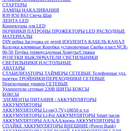
СТАРТЕРЫ
ЛАМПЫ НАКАЛИВАНИЯ
R39
R50
R63
Свеча
Шар
ЛЕНТА LED
Коннекторы для LED
НОЧНИКИ
ПАТРОНЫ
ПРОЖЕКТОРЫ LED
РАСХОДНЫЕ
МАТЕРИАЛЫ
DIN рейка
Заглушка от детей
ИЗОЛЕНТА
КАБЕЛЬ КАНАЛ
Колодки клеммные
Коробки установочные
Скобы пласт.NCR-
06-50
Трубка термоусадочная
Хомуты/Стяжки
РОЗЕТКИ ВЫКЛЮЧАТЕЛИ
СВЕТИЛЬНИКИ
СВЕТИЛЬНИКИ НАСТОЛЬНЫЕ
АВАТАРЫ
СТАБИЛИЗАТОРЫ
ТАЙМЕРЫ СЕТЕВЫЕ
Телефонные удл.
разетки
ТРОЙНИКИ/ПЕРЕХОДНИКИ СЕТЕВЫЕ
Переходники универ,СЕТЕВЫЕ
Удлинители сетевые 220В
ЩИТЫ,БОКСЫ
БОКСЫ
ЭЛЕМЕНТЫ ПИТАНИЯ / АККУМУЛЯТОРЫ
АККУМУЛЯТОРЫ
АККУМУЛЯТОРЫ Li-on(3,7V),18650 и т.п
АККУМУЛЯТОРЫ Li-Pol
АККУМУЛЯТОРЫ Smart часов
АККУМУЛЯТОРЫ АА/ААА/крона
АККУМУЛЯТОРЫ В
СПАЙКЕ
АККУМУЛЯТОРЫ ВНЕШНИЕ (Power Bank)