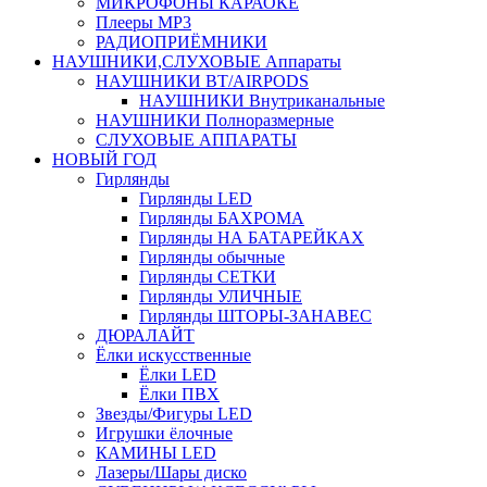
МИКРОФОНЫ КАРАОКЕ
Плееры MP3
РАДИОПРИЁМНИКИ
НАУШНИКИ,СЛУХОВЫЕ Аппараты
НАУШНИКИ BT/AIRPODS
НАУШНИКИ Внутриканальные
НАУШНИКИ Полноразмерные
СЛУХОВЫЕ АППАРАТЫ
НОВЫЙ ГОД
Гирлянды
Гирлянды LED
Гирлянды БАХРОМА
Гирлянды НА БАТАРЕЙКАХ
Гирлянды обычные
Гирлянды СЕТКИ
Гирлянды УЛИЧНЫЕ
Гирлянды ШТОРЫ-ЗАНАВЕС
ДЮРАЛАЙТ
Ёлки искусственные
Ёлки LED
Ёлки ПВХ
Звезды/Фигуры LED
Игрушки ёлочные
КАМИНЫ LED
Лазеры/Шары диско