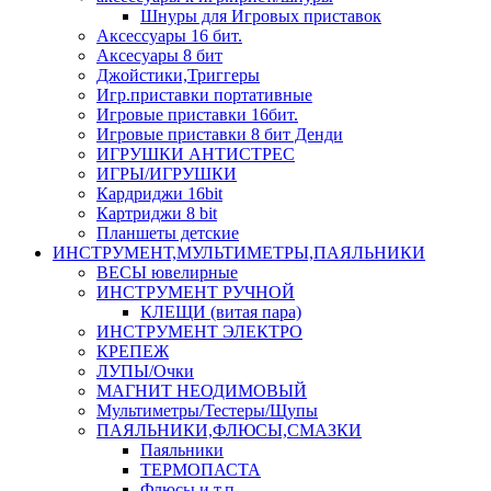
Шнуры для Игровых приставок
Аксессуары 16 бит.
Аксесуары 8 бит
Джойстики,Триггеры
Игр.приставки портативные
Игровые приставки 16бит.
Игровые приставки 8 бит Денди
ИГРУШКИ АНТИСТРЕС
ИГРЫ/ИГРУШКИ
Кардриджи 16bit
Картриджи 8 bit
Планшеты детские
ИНСТРУМЕНТ,МУЛЬТИМЕТРЫ,ПАЯЛЬНИКИ
ВЕСЫ ювелирные
ИНСТРУМЕНТ РУЧНОЙ
КЛЕЩИ (витая пара)
ИНСТРУМЕНТ ЭЛЕКТРО
КРЕПЕЖ
ЛУПЫ/Очки
МАГНИТ НЕОДИМОВЫЙ
Мультиметры/Тестеры/Щупы
ПАЯЛЬНИКИ,ФЛЮСЫ,СМАЗКИ
Паяльники
ТЕРМОПАСТА
Флюсы и т.п.