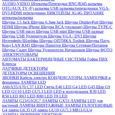
AUDIO-VIDEO Штекеры/Переходки
BNC/RJ45 разъемы
OTG/AUX
TV (F) разъемы
USB разъемы/переходники
VGA-
DVI-HDMI переходники
ПИКТЕЙЛЫ 3G/4G
ПИТАНИЕ
штекеры/разъемы
Шнуры 3.5 Jack
Шнуры 6.3мм Jack
Шнуры DisplayPort
Шнуры
HDMI
Шнуры iPhone
Шнуры RCA (тюльпан)
Шнуры TYPE-C
Шнуры USB micro
Шнуры USB mini
Шнуры USB разные
Шнуры USB Удлинители
Шнуры VGA / DVI
Шнуры
Интерфейс/Шлейфы
Шнуры ОПТИКА-Toslink
Шнуры Патч-
Корд LAN RJ45
Шнуры Принтер
Шнуры Сетевые/Питания
Шнуры Скарт
Шнуры Удлинители Наушников
Шнуры ФОТО
ЭЛЕКТРОТОВАРЫ
АВТОМАТЫ
БАКТЕРИЦИДНЫЕ СИСТЕМЫ
Гофра ПВХ
Клипсы
ДАТЧИКИ,ДЕТЕКТОРЫ
ДЕТЕКТОРЫ ОСВЕЩЕНИЯ
ЗВОНКИ
Кабель электро
КОНДЕНСАТОРЫ
ЛАМПОЧКИ в
фонарики
ЛАМПЫ LED
A60/A55/A70
C37 LED Свеча
E40 LED
G4 LED
G45 Шар
G9
LED
GU10 LED
GU5.3 LED
LED в холодильник
R39 LED
R50 LED
R63 LED
R80 LED
T8 LED
ЛАМПЫ G23/G9/2G7
ЛАМПЫ GX53
ЛАМПЫ LED для
растений
ЛАМПЫ ВИНТАЖНЫЕ
ЛАМПЫ ГАЛОГЕНОВЫЕ
G4 лампа
G6.35
G9 лампа
GU10
GU5.3
MR11/GU4
ЛАМПЫ ЛЮМИНИСЦЕНТНЫЕ