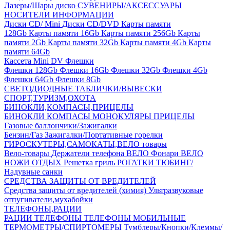
Лазеры/Шары диско
СУВЕНИРЫ/АКСЕССУАРЫ
НОСИТЕЛИ ИНФОРМАЦИИ
Диски CD/ Mini
Диски CD/DVD
Карты памяти
128Gb
Карты памяти 16Gb
Карты памяти 256Gb
Карты
памяти 2Gb
Карты памяти 32Gb
Карты памяти 4Gb
Карты
памяти 64Gb
Кассета Mini DV
Флешки
Флешки 128Gb
Флешки 16Gb
Флешки 32Gb
Флешки 4Gb
Флешки 64Gb
Флешки 8Gb
СВЕТОДИОДНЫЕ ТАБЛИЧКИ/ВЫВЕСКИ
СПОРТ,ТУРИЗМ,ОХОТА
БИНОКЛИ,КОМПАСЫ,ПРИЦЕЛЫ
БИНОКЛИ
КОМПАСЫ
МОНОКУЛЯРЫ
ПРИЦЕЛЫ
Газовые баллончики/Зажигалки
Бензин/Газ
Зажигалки/Портативные горелки
ГИРОСКУТЕРЫ,САМОКАТЫ,ВЕЛО товары
Вело-товары
Держатели телефона ВЕЛО
Фонари ВЕЛО
НОЖИ
ОТДЫХ
Решетка гриль
РОГАТКИ
ТЮБИНГ/
Надувные санки
СРЕДСТВА ЗАЩИТЫ ОТ ВРЕДИТЕЛЕЙ
Средства защиты от вредителей (химия)
Ультразвуковые
отпугиватели,мухабойки
ТЕЛЕФОНЫ,РАЦИИ
РАЦИИ
ТЕЛЕФОНЫ
ТЕЛЕФОНЫ МОБИЛЬНЫЕ
ТЕРМОМЕТРЫ/СПИРТОМЕРЫ
Тумблеры/Кнопки/Клеммы/