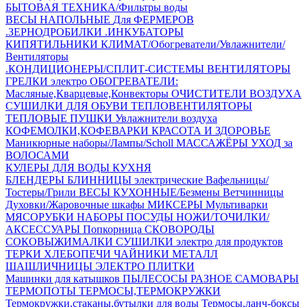
БЫТОВАЯ ТЕХНИКА/Фильтры воды
ВЕСЫ НАПОЛЬНЫЕ
Для ФЕРМЕРОВ
.ЗЕРНОДРОБИЛКИ
.ИНКУБАТОРЫ
КИПЯТИЛЬНИКИ
КЛИМАТ/Обогреватели/Увлажнители/
Вентиляторы
.КОНДИЦИОНЕРЫ/СПЛИТ-СИСТЕМЫ
ВЕНТИЛЯТОРЫ
ГРЕЛКИ электро
ОБОГРЕВАТЕЛИ:
Масляные,Кварцевые,Конвекторы
ОЧИСТИТЕЛИ ВОЗДУХА
СУШИЛКИ ДЛЯ ОБУВИ
ТЕПЛОВЕНТИЛЯТОРЫ
ТЕПЛОВЫЕ ПУШКИ
Увлажнители воздуха
КОФЕМОЛКИ,КОФЕВАРКИ
КРАСОТА И ЗДОРОВЬЕ
Маникюрные наборы/Лампы/Scholl
МАССАЖЁРЫ
УХОД за
ВОЛОСАМИ
КУЛЕРЫ ДЛЯ ВОДЫ
КУХНЯ
БЛЕНДЕРЫ
БЛИННИЦЫ электрические
Вафельницы/
Тостеры/Грили
ВЕСЫ КУХОННЫЕ/Безмены
Ветчинницы
Духовки/Жаровочные шкафы
МИКСЕРЫ
Мультиварки
МЯСОРУБКИ
НАБОРЫ ПОСУДЫ
НОЖИ/ТОЧИЛКИ/
АКСЕССУАРЫ
Попкорница
СКОВОРОДЫ
СОКОВЫЖИМАЛКИ
СУШИЛКИ электро для продуктов
ТЕРКИ
ХЛЕБОПЕЧИ
ЧАЙНИКИ МЕТАЛЛ
ШАШЛИЧНИЦЫ
ЭЛЕКТРО ПЛИТКИ
Машинки для катышков
ПЫЛЕСОСЫ
РАЗНОЕ
САМОВАРЫ
ТЕРМОПОТЫ
ТЕРМОСЫ,ТЕРМОКРУЖКИ
Термокружки,стаканы,бутылки для воды
Термосы,ланч-боксы