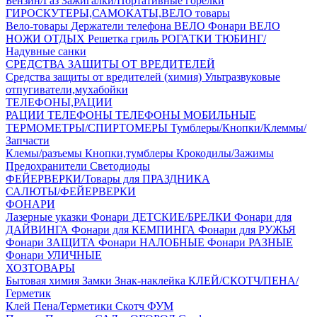
Бензин/Газ
Зажигалки/Портативные горелки
ГИРОСКУТЕРЫ,САМОКАТЫ,ВЕЛО товары
Вело-товары
Держатели телефона ВЕЛО
Фонари ВЕЛО
НОЖИ
ОТДЫХ
Решетка гриль
РОГАТКИ
ТЮБИНГ/
Надувные санки
СРЕДСТВА ЗАЩИТЫ ОТ ВРЕДИТЕЛЕЙ
Средства защиты от вредителей (химия)
Ультразвуковые
отпугиватели,мухабойки
ТЕЛЕФОНЫ,РАЦИИ
РАЦИИ
ТЕЛЕФОНЫ
ТЕЛЕФОНЫ МОБИЛЬНЫЕ
ТЕРМОМЕТРЫ/СПИРТОМЕРЫ
Тумблеры/Кнопки/Клеммы/
Запчасти
Клемы/разъемы
Кнопки,тумблеры
Крокодилы/Зажимы
Предохранители
Светодиоды
ФЕЙЕРВЕРКИ/Товары для ПРАЗДНИКА
САЛЮТЫ/ФЕЙЕРВЕРКИ
ФОНАРИ
Лазерные указки
Фонари ДЕТСКИЕ/БРЕЛКИ
Фонари для
ДАЙВИНГА
Фонари для КЕМПИНГА
Фонари для РУЖЬЯ
Фонари ЗАЩИТА
Фонари НАЛОБНЫЕ
Фонари РАЗНЫЕ
Фонари УЛИЧНЫЕ
ХОЗТОВАРЫ
Бытовая химия
Замки
Знак-наклейка
КЛЕЙ/СКОТЧ/ПЕНА/
Герметик
Клей
Пена/Герметики
Скотч
ФУМ