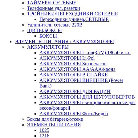
ТАЙМЕРЫ СЕТЕВЫЕ
Телефонные удл. разетки
ТРОЙНИКИ/ПЕРЕХОДНИКИ СЕТЕВЫЕ
Переходники универ,СЕТЕВЫЕ
Удлинители сетевые 220В
ЩИТЫ,БОКСЫ
БОКСЫ
ЭЛЕМЕНТЫ ПИТАНИЯ / АККУМУЛЯТОРЫ
АККУМУЛЯТОРЫ
АККУМУЛЯТОРЫ Li-on(3,7V),18650 и т.п
АККУМУЛЯТОРЫ Li-Pol
АККУМУЛЯТОРЫ Smart часов
АККУМУЛЯТОРЫ АА/ААА/крона
АККУМУЛЯТОРЫ В СПАЙКЕ
АККУМУЛЯТОРЫ ВНЕШНИЕ (Power
Bank)
АККУМУЛЯТОРЫ ДЛЯ РАЦИЙ
АККУМУЛЯТОРЫ ДЛЯ ШУРУПОВЕРТОВ
АККУМУЛЯТОРЫ свинцово-кислотные-для
весов/фонарей
АККУМУЛЯТОРЫ Фото/Видео
Боксы для батареек/отсеки
ЭЛЕМЕНТЫ ПИТАНИЯ
1025
1216