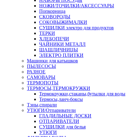
НАБОРЫ ПОСУДЫ
НОЖИ/ТОЧИЛКИ/АКСЕССУАРЫ
Попкорница
СКОВОРОДЫ
СОКОВЫЖИМАЛКИ
СУШИЛКИ электро для продуктов
ТЕРКИ
ХЛЕБОПЕЧИ
ЧАЙНИКИ МЕТАЛЛ
ШАШЛИЧНИЦЫ
ЭЛЕКТРО ПЛИТКИ
Машинки для катышков
ПЫЛЕСОСЫ
РАЗНОЕ
САМОВАРЫ
ТЕРМОПОТЫ
ТЕРМОСЫ,ТЕРМОКРУЖКИ
Термокружки,стаканы,бутылки для воды
Термосы,ланч-боксы
Тэны,спирали
УТЮГИ/Отпариватели
ГЛАДИЛЬНЫЕ ДОСКИ
ОТПАРИВАТЕЛИ
СУШИЛКИ для белья
УТЮГИ