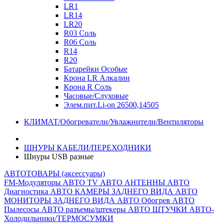
LR1
LR14
LR20
R03 Соль
R06 Соль
R14
R20
Батарейки Особые
Крона LR Алкалин
Крона R Соль
Часовые/Слуховые
Элем.пит.Li-on 26500,14505
КЛИМАТ/Обогреватели/Увлажнители/Вентиляторы
ШНУРЫ КАБЕЛИ/ПЕРЕХОДНИКИ
Шнуры USB разные
АВТОТОВАРЫ (аксессуары)
FM-Модуляторы
АВТО TV
АВТО АНТЕННЫ
АВТО
Диагностика
АВТО КАМЕРЫ ЗАДНЕГО ВИДА
АВТО
МОНИТОРЫ ЗАДНЕГО ВИДА
АВТО Обогрев
АВТО
Пылесосы
АВТО разъемы/штекеры
АВТО ШТУЧКИ
АВТО-
Холодильники/ТЕРМОСУМКИ