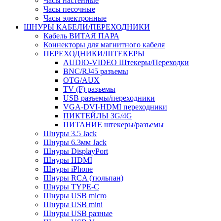
Часы настенные
Часы песочные
Часы электронные
ШНУРЫ КАБЕЛИ/ПЕРЕХОДНИКИ
Кабель ВИТАЯ ПАРА
Коннекторы для магнитного кабеля
ПЕРЕХОДНИКИ/ШТЕКЕРЫ
AUDIO-VIDEO Штекеры/Переходки
BNC/RJ45 разъемы
OTG/AUX
TV (F) разъемы
USB разъемы/переходники
VGA-DVI-HDMI переходники
ПИКТЕЙЛЫ 3G/4G
ПИТАНИЕ штекеры/разъемы
Шнуры 3.5 Jack
Шнуры 6.3мм Jack
Шнуры DisplayPort
Шнуры HDMI
Шнуры iPhone
Шнуры RCA (тюльпан)
Шнуры TYPE-C
Шнуры USB micro
Шнуры USB mini
Шнуры USB разные