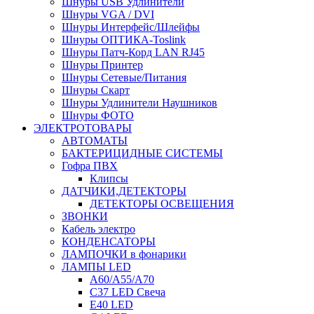
Шнуры USB Удлинители
Шнуры VGA / DVI
Шнуры Интерфейс/Шлейфы
Шнуры ОПТИКА-Toslink
Шнуры Патч-Корд LAN RJ45
Шнуры Принтер
Шнуры Сетевые/Питания
Шнуры Скарт
Шнуры Удлинители Наушников
Шнуры ФОТО
ЭЛЕКТРОТОВАРЫ
АВТОМАТЫ
БАКТЕРИЦИДНЫЕ СИСТЕМЫ
Гофра ПВХ
Клипсы
ДАТЧИКИ,ДЕТЕКТОРЫ
ДЕТЕКТОРЫ ОСВЕЩЕНИЯ
ЗВОНКИ
Кабель электро
КОНДЕНСАТОРЫ
ЛАМПОЧКИ в фонарики
ЛАМПЫ LED
A60/A55/A70
C37 LED Свеча
E40 LED