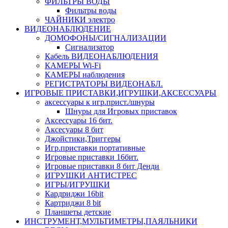
ФИЛЬТРЫ ВОДЫ
Фильтры воды
ЧАЙНИКИ электро
ВИДЕОНАБЛЮДЕНИЕ
ДОМОФОНЫ/СИГНАЛИЗАЦИИ
Сигнализатор
Кабель ВИДЕОНАБЛЮДЕНИЯ
КАМЕРЫ Wi-Fi
КАМЕРЫ наблюдения
РЕГИСТРАТОРЫ ВИДЕОНАБЛ.
ИГРОВЫЕ ПРИСТАВКИ,ИГРУШКИ,АКСЕССУАРЫ
аксесcуары к игр.прист./шнуры
Шнуры для Игровых приставок
Аксессуары 16 бит.
Аксесуары 8 бит
Джойстики,Триггеры
Игр.приставки портативные
Игровые приставки 16бит.
Игровые приставки 8 бит Денди
ИГРУШКИ АНТИСТРЕС
ИГРЫ/ИГРУШКИ
Кардриджи 16bit
Картриджи 8 bit
Планшеты детские
ИНСТРУМЕНТ,МУЛЬТИМЕТРЫ,ПАЯЛЬНИКИ