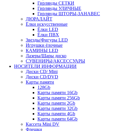
Гирлянды СЕТКИ
Гирлянды УЛИЧНЫЕ
Гирлянды ШТОРЫ-ЗАНАВЕС
ДЮРАЛАЙТ
Ёлки искусственные
Ёлки LED
Ёлки ПВХ
Звезды/Фигуры LED
Игрушки ёлочные
КАМИНЫ LED
Лазеры/Шары диско
СУВЕНИРЫ/АКСЕССУАРЫ
НОСИТЕЛИ ИНФОРМАЦИИ
Диски CD/ Mini
Диски CD/DVD
Карты памяти
128Gb
Карты памяти 16Gb
Карты памяти 256Gb
Карты памяти 2Gb
Карты памяти 32Gb
Карты памяти 4Gb
Карты памяти 64Gb
Кассета Mini DV
Флешки