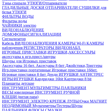
Тэны,спирали
УТЮГИ/Отпариватели
ГЛАДИЛЬНЫЕ ДОСКИ
ОТПАРИВАТЕЛИ
СУШИЛКИ для
белья
УТЮГИ
ФИЛЬТРЫ ВОДЫ
Фильтры воды
ЧАЙНИКИ электро
ВИДЕОНАБЛЮДЕНИЕ
ДОМОФОНЫ/СИГНАЛИЗАЦИИ
Сигнализатор
Кабель ВИДЕОНАБЛЮДЕНИЯ
КАМЕРЫ Wi-Fi
КАМЕРЫ
наблюдения
РЕГИСТРАТОРЫ ВИДЕОНАБЛ.
ИГРОВЫЕ ПРИСТАВКИ,ИГРУШКИ,АКСЕССУАРЫ
аксесcуары к игр.прист./шнуры
Шнуры для Игровых приставок
Аксессуары 16 бит.
Аксесуары 8 бит
Джойстики,Триггеры
Игр.приставки портативные
Игровые приставки 16бит.
Игровые приставки 8 бит Денди
ИГРУШКИ АНТИСТРЕС
ИГРЫ/ИГРУШКИ
Кардриджи 16bit
Картриджи 8 bit
Планшеты детские
ИНСТРУМЕНТ,МУЛЬТИМЕТРЫ,ПАЯЛЬНИКИ
ВЕСЫ ювелирные
ИНСТРУМЕНТ РУЧНОЙ
КЛЕЩИ (витая пара)
ИНСТРУМЕНТ ЭЛЕКТРО
КРЕПЕЖ
ЛУПЫ/Очки
МАГНИТ
НЕОДИМОВЫЙ
Мультиметры/Тестеры/Щупы
ПАЯЛЬНИКИ,ФЛЮСЫ,СМАЗКИ