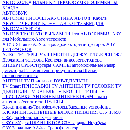
АВТО-ХОЛОДИЛЬНИКИ
ТЕРМОСУМКИ
ЭЛЕМЕНТЫ
ХООДА
АВТОЗВУК
АВТОМАГНИТОЛЫ
АКУСТИКА АВТО!!!
Кабель
АКУСТИЧЕСКИЙ
Клеммы АВТО
РФЗЪЕМ ДЛЯ
АВТОМАГНИТОЛ
АВТОРЕГИСТРАТОРЫ/КАМЕРЫ з/в
АВТОХИМИЯ
АЗУ
для Мобильных/Авто устройств
АЗУ USB авто
АЗУ для радаров,авторегистраторов
АЗУ
ТЕЛЕФОНОВ
АЛКОТЕСТЕРЫ
ВОЛЬТМЕТРЫ
ДЕРЖАТЕЛИ/КРЕПЕЖИ
Держатели телефона
Крепежи видеорегистратора
ИНВЕРТОРЫ/Стартеры
ЛАМПЫ автомобильные
Радар-
детекторы
Разветвители прикуривателя
Щетки
стеклоочистителя
АНТЕНЫ ТV,Приставки DVB-T,ПУЛЬТЫ
TV Smart ПРИСТАВКИ
TV АНТЕННЫ
TV ГОЛОВКИ
TV
ДЕЛИТЕЛИ
TV КАБЕЛЬ
TV КРОНШТЕЙНЫ
TV
ПРИСТАВКИ
АНТЕННЫ ИНТЕРНЕТ/GSM
Платы
антенные/усилители
ПУЛЬТЫ
Блоки питания/Трансформаторы/Зарядные устройства
БЛОКИ ПИТ.АНТЕННЫЕ
БЛОКИ ПИТАНИЯ
СЗУ 18650
СЗУ для Мобильных устройст
СЗУ
СЗУ для ПЛАНШЕТОВ
СЗУ зарядка Ноутбука
СЗУ Зарядные АА/ааа
Трансформаторы