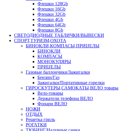
Флешки 128Gb
Флешки 16Gb
Флешки 32Gb
Флешки 4Gb
Флешки 64Gb
Флешки 8Gb
СВЕТОДИОДНЫЕ ТАБЛИЧКИ/ВЫВЕСКИ
СПОРТ,ТУРИЗМ,ОХОТА
БИНОКЛИ,КОМПАСЫ,ПРИЦЕЛЫ
БИНОКЛИ
КОМПАСЫ
МОНОКУЛЯРЫ
ПРИЦЕЛЫ
Газовые баллончики/Зажигалки
Бензин/Газ
Зажигалки/Портативные горелки
ГИРОСКУТЕРЫ,САМОКАТЫ,ВЕЛО товары
Вело-товары
Держатели телефона ВЕЛО
Фонари ВЕЛО
НОЖИ
ОТДЫХ
Решетка гриль
РОГАТКИ
ТЮБИНГ/Надувные санки