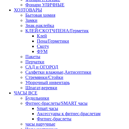
Фонари УЛИЧНЫЕ
ХОЗТОВАРЫ
Бытовая химия
Замки
Знак-наклейка
КЛЕЙ/СКОТЧ/ПЕНА/Герметик
Клей
Пена/Герметики
Скотч
ФУМ
Пакеты
Перчатки
САД и ОГОРОД
Салфетки влажные,Антисептики
Стремянки/Стойки
Уборочный инвентарь
Шпагат,веревки
ЧАСЫ ВСЕ
Будильники
Фитнес-браслеты/SMART часы
Smart часы
Аксессуары к фитнес-браслетам
Фитнес-браслеты
часы наручные