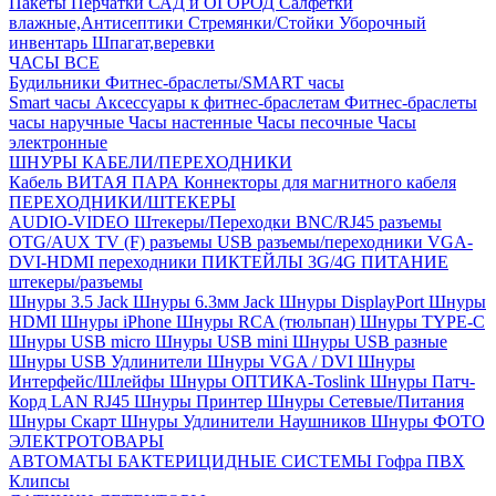
Пакеты
Перчатки
САД и ОГОРОД
Салфетки
влажные,Антисептики
Стремянки/Стойки
Уборочный
инвентарь
Шпагат,веревки
ЧАСЫ ВСЕ
Будильники
Фитнес-браслеты/SMART часы
Smart часы
Аксессуары к фитнес-браслетам
Фитнес-браслеты
часы наручные
Часы настенные
Часы песочные
Часы
электронные
ШНУРЫ КАБЕЛИ/ПЕРЕХОДНИКИ
Кабель ВИТАЯ ПАРА
Коннекторы для магнитного кабеля
ПЕРЕХОДНИКИ/ШТЕКЕРЫ
AUDIO-VIDEO Штекеры/Переходки
BNC/RJ45 разъемы
OTG/AUX
TV (F) разъемы
USB разъемы/переходники
VGA-
DVI-HDMI переходники
ПИКТЕЙЛЫ 3G/4G
ПИТАНИЕ
штекеры/разъемы
Шнуры 3.5 Jack
Шнуры 6.3мм Jack
Шнуры DisplayPort
Шнуры
HDMI
Шнуры iPhone
Шнуры RCA (тюльпан)
Шнуры TYPE-C
Шнуры USB micro
Шнуры USB mini
Шнуры USB разные
Шнуры USB Удлинители
Шнуры VGA / DVI
Шнуры
Интерфейс/Шлейфы
Шнуры ОПТИКА-Toslink
Шнуры Патч-
Корд LAN RJ45
Шнуры Принтер
Шнуры Сетевые/Питания
Шнуры Скарт
Шнуры Удлинители Наушников
Шнуры ФОТО
ЭЛЕКТРОТОВАРЫ
АВТОМАТЫ
БАКТЕРИЦИДНЫЕ СИСТЕМЫ
Гофра ПВХ
Клипсы