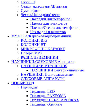
Очки 3D
Селфи аксессуары/Штативы
Сумки фото
Чехлы/Накладки/Стекла
Накладки для телефонов
Пленка для планшетов
Пленки/Стекла для телефонов
Чехлы для планшетов
МУЗЫКА/Караоке/Радиоприемники
КОЛОНКИ BIG
КОЛОНКИ BT
МИКРОФОНЫ КАРАОКЕ
Плееры MP3
РАДИОПРИЁМНИКИ
НАУШНИКИ,СЛУХОВЫЕ Аппараты
НАУШНИКИ BT/AIRPODS
НАУШНИКИ Внутриканальные
НАУШНИКИ Полноразмерные
СЛУХОВЫЕ АППАРАТЫ
НОВЫЙ ГОД
Гирлянды
Гирлянды LED
Гирлянды БАХРОМА
Гирлянды НА БАТАРЕЙКАХ
Гирлянды обычные