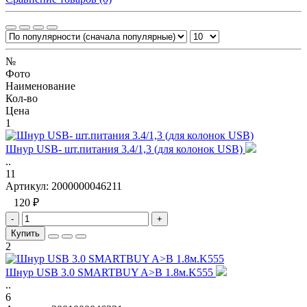
№
Фото
Наименование
Кол-во
Цена
1
Шнур USB- шт.питания 3.4/1,3 (для колонок USB)
..
11
Артикул:
2000000046211
120 ₽
-
+
Купить
2
Шнур USB 3.0 SMARTBUY A>B 1.8м.K555
..
6