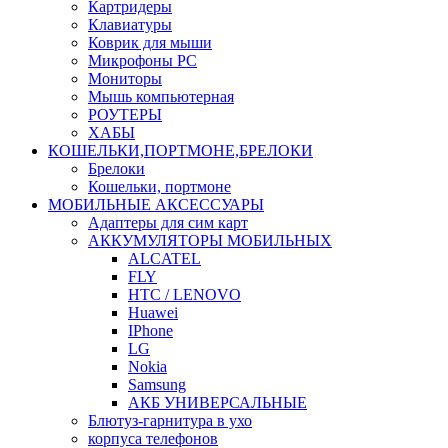
Картридеры
Клавиатуры
Коврик для мыши
Микрофоны PC
Мониторы
Мышь компьютерная
РОУТЕРЫ
ХАБЫ
КОШЕЛЬКИ,ПОРТМОНЕ,БРЕЛОКИ
Брелоки
Кошельки, портмоне
МОБИЛЬНЫЕ АКСЕССУАРЫ
Адаптеры для сим карт
АККУМУЛЯТОРЫ МОБИЛЬНЫХ
ALCATEL
FLY
HTC / LENOVO
Huawei
IPhone
LG
Nokia
Samsung
АКБ УНИВЕРСАЛЬНЫЕ
Блютуз-гарнитура в ухо
корпуса телефонов