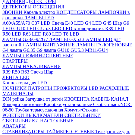
ДАТЧИКИ,ДЕТЕКТОРЫ
ДЕТЕКТОРЫ ОСВЕЩЕНИЯ
ЗВОНКИ
Кабель электро
КОНДЕНСАТОРЫ
ЛАМПОЧКИ в
фонарики
ЛАМПЫ LED
A60/A55/A70
C37 LED Свеча
E40 LED
G4 LED
G45 Шар
G9
LED
GU10 LED
GU5.3 LED
LED в холодильник
R39 LED
R50 LED
R63 LED
R80 LED
T8 LED
ЛАМПЫ G23/G9/2G7
ЛАМПЫ GX53
ЛАМПЫ LED для
растений
ЛАМПЫ ВИНТАЖНЫЕ
ЛАМПЫ ГАЛОГЕНОВЫЕ
G4 лампа
G6.35
G9 лампа
GU10
GU5.3
MR11/GU4
ЛАМПЫ ЛЮМИНИСЦЕНТНЫЕ
СТАРТЕРЫ
ЛАМПЫ НАКАЛИВАНИЯ
R39
R50
R63
Свеча
Шар
ЛЕНТА LED
Коннекторы для LED
НОЧНИКИ
ПАТРОНЫ
ПРОЖЕКТОРЫ LED
РАСХОДНЫЕ
МАТЕРИАЛЫ
DIN рейка
Заглушка от детей
ИЗОЛЕНТА
КАБЕЛЬ КАНАЛ
Колодки клеммные
Коробки установочные
Скобы пласт.NCR-
06-50
Трубка термоусадочная
Хомуты/Стяжки
РОЗЕТКИ ВЫКЛЮЧАТЕЛИ
СВЕТИЛЬНИКИ
СВЕТИЛЬНИКИ НАСТОЛЬНЫЕ
АВАТАРЫ
СТАБИЛИЗАТОРЫ
ТАЙМЕРЫ СЕТЕВЫЕ
Телефонные удл.