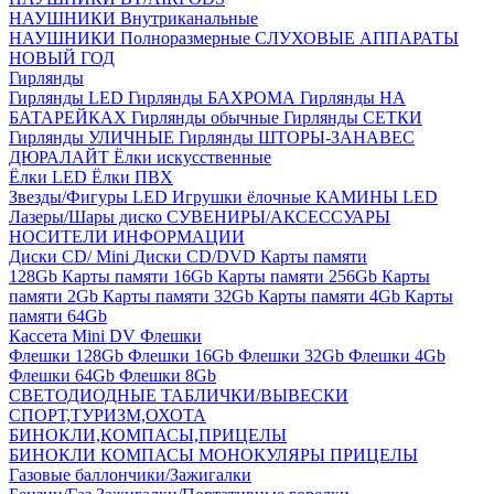
НАУШНИКИ Внутриканальные
НАУШНИКИ Полноразмерные
СЛУХОВЫЕ АППАРАТЫ
НОВЫЙ ГОД
Гирлянды
Гирлянды LED
Гирлянды БАХРОМА
Гирлянды НА
БАТАРЕЙКАХ
Гирлянды обычные
Гирлянды СЕТКИ
Гирлянды УЛИЧНЫЕ
Гирлянды ШТОРЫ-ЗАНАВЕС
ДЮРАЛАЙТ
Ёлки искусственные
Ёлки LED
Ёлки ПВХ
Звезды/Фигуры LED
Игрушки ёлочные
КАМИНЫ LED
Лазеры/Шары диско
СУВЕНИРЫ/АКСЕССУАРЫ
НОСИТЕЛИ ИНФОРМАЦИИ
Диски CD/ Mini
Диски CD/DVD
Карты памяти
128Gb
Карты памяти 16Gb
Карты памяти 256Gb
Карты
памяти 2Gb
Карты памяти 32Gb
Карты памяти 4Gb
Карты
памяти 64Gb
Кассета Mini DV
Флешки
Флешки 128Gb
Флешки 16Gb
Флешки 32Gb
Флешки 4Gb
Флешки 64Gb
Флешки 8Gb
СВЕТОДИОДНЫЕ ТАБЛИЧКИ/ВЫВЕСКИ
СПОРТ,ТУРИЗМ,ОХОТА
БИНОКЛИ,КОМПАСЫ,ПРИЦЕЛЫ
БИНОКЛИ
КОМПАСЫ
МОНОКУЛЯРЫ
ПРИЦЕЛЫ
Газовые баллончики/Зажигалки