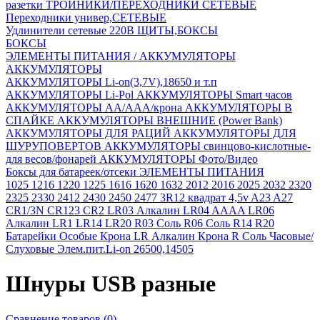
разетки
ТРОЙНИКИ/ПЕРЕХОДНИКИ СЕТЕВЫЕ
Переходники универ,СЕТЕВЫЕ
Удлинители сетевые 220В
ЩИТЫ,БОКСЫ
БОКСЫ
ЭЛЕМЕНТЫ ПИТАНИЯ / АККУМУЛЯТОРЫ
АККУМУЛЯТОРЫ
АККУМУЛЯТОРЫ Li-on(3,7V),18650 и т.п
АККУМУЛЯТОРЫ Li-Pol
АККУМУЛЯТОРЫ Smart часов
АККУМУЛЯТОРЫ АА/ААА/крона
АККУМУЛЯТОРЫ В
СПАЙКЕ
АККУМУЛЯТОРЫ ВНЕШНИЕ (Power Bank)
АККУМУЛЯТОРЫ ДЛЯ РАЦИЙ
АККУМУЛЯТОРЫ ДЛЯ
ШУРУПОВЕРТОВ
АККУМУЛЯТОРЫ свинцово-кислотные-
для весов/фонарей
АККУМУЛЯТОРЫ Фото/Видео
Боксы для батареек/отсеки
ЭЛЕМЕНТЫ ПИТАНИЯ
1025
1216
1220
1225
1616
1620
1632
2012
2016
2025
2032
2320
2325
2330
2412
2430
2450
2477
3R12 квадрат 4,5v
A23
A27
CR1/3N
CR123
CR2
LR03 Алкалин
LR04 AAAA
LR06
Алкалин
LR1
LR14
LR20
R03 Соль
R06 Соль
R14
R20
Батарейки Особые
Крона LR Алкалин
Крона R Соль
Часовые/
Слуховые
Элем.пит.Li-on 26500,14505
Шнуры USB разные
Сравнение товаров (0)