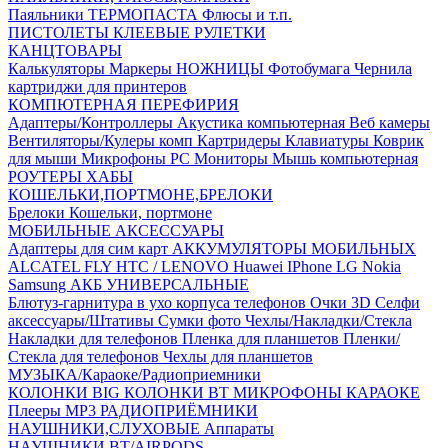
Паяльники
ТЕРМОПАСТА
Флюсы и т.п.
ПИСТОЛЕТЫ КЛЕЕВЫЕ
РУЛЕТКИ
КАНЦТОВАРЫ
Калькуляторы
Маркеры
НОЖНИЦЫ
Фотобумага
Чернила
картриджи для принтеров
КОМПЮТЕРНАЯ ПЕРЕФИРИЯ
Адаптеры/Контроллеры
Акустика компьютерная
Веб камеры
Вентиляторы/Кулеры комп
Картридеры
Клавиатуры
Коврик
для мыши
Микрофоны PC
Мониторы
Мышь компьютерная
РОУТЕРЫ
ХАБЫ
КОШЕЛЬКИ,ПОРТМОНЕ,БРЕЛОКИ
Брелоки
Кошельки, портмоне
МОБИЛЬНЫЕ АКСЕССУАРЫ
Адаптеры для сим карт
АККУМУЛЯТОРЫ МОБИЛЬНЫХ
ALCATEL
FLY
HTC / LENOVO
Huawei
IPhone
LG
Nokia
Samsung
АКБ УНИВЕРСАЛЬНЫЕ
Блютуз-гарнитура в ухо
корпуса телефонов
Очки 3D
Селфи
аксессуары/Штативы
Сумки фото
Чехлы/Накладки/Стекла
Накладки для телефонов
Пленка для планшетов
Пленки/
Стекла для телефонов
Чехлы для планшетов
МУЗЫКА/Караоке/Радиоприемники
КОЛОНКИ BIG
КОЛОНКИ BT
МИКРОФОНЫ КАРАОКЕ
Плееры MP3
РАДИОПРИЁМНИКИ
НАУШНИКИ,СЛУХОВЫЕ Аппараты
НАУШНИКИ BT/AIRPODS