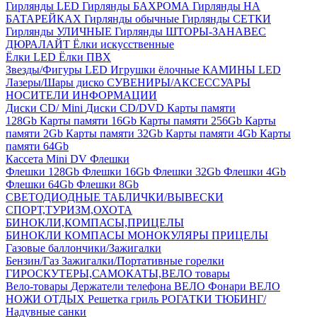
Гирлянды LED
Гирлянды БАХРОМА
Гирлянды НА
БАТАРЕЙКАХ
Гирлянды обычные
Гирлянды СЕТКИ
Гирлянды УЛИЧНЫЕ
Гирлянды ШТОРЫ-ЗАНАВЕС
ДЮРАЛАЙТ
Ёлки искусственные
Ёлки LED
Ёлки ПВХ
Звезды/Фигуры LED
Игрушки ёлочные
КАМИНЫ LED
Лазеры/Шары диско
СУВЕНИРЫ/АКСЕССУАРЫ
НОСИТЕЛИ ИНФОРМАЦИИ
Диски CD/ Mini
Диски CD/DVD
Карты памяти
128Gb
Карты памяти 16Gb
Карты памяти 256Gb
Карты
памяти 2Gb
Карты памяти 32Gb
Карты памяти 4Gb
Карты
памяти 64Gb
Кассета Mini DV
Флешки
Флешки 128Gb
Флешки 16Gb
Флешки 32Gb
Флешки 4Gb
Флешки 64Gb
Флешки 8Gb
СВЕТОДИОДНЫЕ ТАБЛИЧКИ/ВЫВЕСКИ
СПОРТ,ТУРИЗМ,ОХОТА
БИНОКЛИ,КОМПАСЫ,ПРИЦЕЛЫ
БИНОКЛИ
КОМПАСЫ
МОНОКУЛЯРЫ
ПРИЦЕЛЫ
Газовые баллончики/Зажигалки
Бензин/Газ
Зажигалки/Портативные горелки
ГИРОСКУТЕРЫ,САМОКАТЫ,ВЕЛО товары
Вело-товары
Держатели телефона ВЕЛО
Фонари ВЕЛО
НОЖИ
ОТДЫХ
Решетка гриль
РОГАТКИ
ТЮБИНГ/
Надувные санки