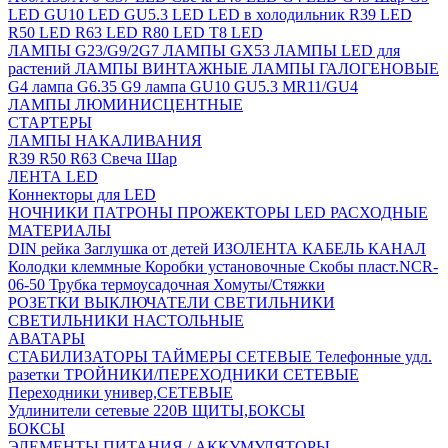
LED
GU10 LED
GU5.3 LED
LED в холодильник
R39 LED
R50 LED
R63 LED
R80 LED
T8 LED
ЛАМПЫ G23/G9/2G7
ЛАМПЫ GX53
ЛАМПЫ LED для
растений
ЛАМПЫ ВИНТАЖНЫЕ
ЛАМПЫ ГАЛОГЕНОВЫЕ
G4 лампа
G6.35
G9 лампа
GU10
GU5.3
MR11/GU4
ЛАМПЫ ЛЮМИНИСЦЕНТНЫЕ
СТАРТЕРЫ
ЛАМПЫ НАКАЛИВАНИЯ
R39
R50
R63
Свеча
Шар
ЛЕНТА LED
Коннекторы для LED
НОЧНИКИ
ПАТРОНЫ
ПРОЖЕКТОРЫ LED
РАСХОДНЫЕ
МАТЕРИАЛЫ
DIN рейка
Заглушка от детей
ИЗОЛЕНТА
КАБЕЛЬ КАНАЛ
Колодки клеммные
Коробки установочные
Скобы пласт.NCR-
06-50
Трубка термоусадочная
Хомуты/Стяжки
РОЗЕТКИ ВЫКЛЮЧАТЕЛИ
СВЕТИЛЬНИКИ
СВЕТИЛЬНИКИ НАСТОЛЬНЫЕ
АВАТАРЫ
СТАБИЛИЗАТОРЫ
ТАЙМЕРЫ СЕТЕВЫЕ
Телефонные удл.
разетки
ТРОЙНИКИ/ПЕРЕХОДНИКИ СЕТЕВЫЕ
Переходники универ,СЕТЕВЫЕ
Удлинители сетевые 220В
ЩИТЫ,БОКСЫ
БОКСЫ
ЭЛЕМЕНТЫ ПИТАНИЯ / АККУМУЛЯТОРЫ