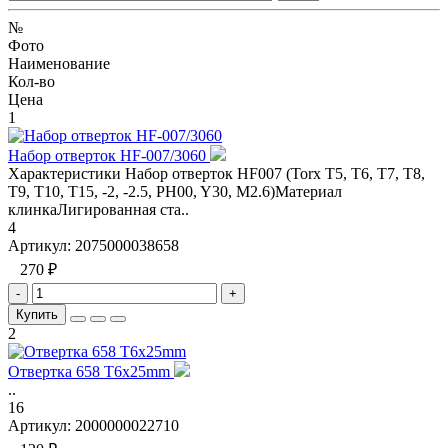
№
Фото
Наименование
Кол-во
Цена
1
Набор отверток HF-007/3060
Характеристики Набор отверток HF007 (Torx T5, T6, T7, T8,
T9, T10, T15, -2, -2.5, PH00, Y30, M2.6)Материал
клинкаЛигированная ста..
4
Артикул:
2075000038658
270 ₽
-
+
Купить
2
Отвертка 658 T6x25mm
..
16
Артикул:
2000000022710