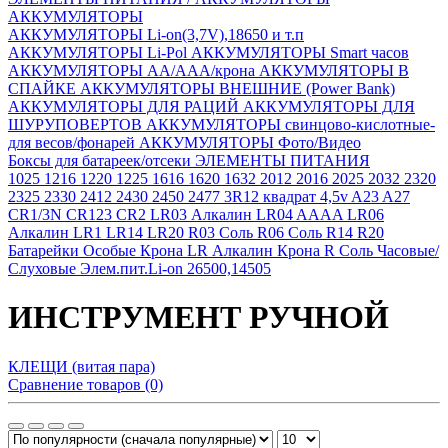
АККУМУЛЯТОРЫ
АККУМУЛЯТОРЫ Li-on(3,7V),18650 и т.п
АККУМУЛЯТОРЫ Li-Pol
АККУМУЛЯТОРЫ Smart часов
АККУМУЛЯТОРЫ АА/ААА/крона
АККУМУЛЯТОРЫ В
СПАЙКЕ
АККУМУЛЯТОРЫ ВНЕШНИЕ (Power Bank)
АККУМУЛЯТОРЫ ДЛЯ РАЦИЙ
АККУМУЛЯТОРЫ ДЛЯ
ШУРУПОВЕРТОВ
АККУМУЛЯТОРЫ свинцово-кислотные-
для весов/фонарей
АККУМУЛЯТОРЫ Фото/Видео
Боксы для батареек/отсеки
ЭЛЕМЕНТЫ ПИТАНИЯ
1025
1216
1220
1225
1616
1620
1632
2012
2016
2025
2032
2320
2325
2330
2412
2430
2450
2477
3R12 квадрат 4,5v
A23
A27
CR1/3N
CR123
CR2
LR03 Алкалин
LR04 AAAA
LR06
Алкалин
LR1
LR14
LR20
R03 Соль
R06 Соль
R14
R20
Батарейки Особые
Крона LR Алкалин
Крона R Соль
Часовые/
Слуховые
Элем.пит.Li-on 26500,14505
ИНСТРУМЕНТ РУЧНОЙ
КЛЕЩИ (витая пара)
Сравнение товаров (0)