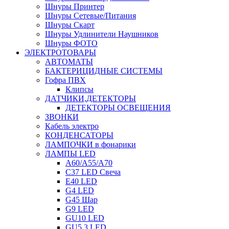
Шнуры Принтер
Шнуры Сетевые/Питания
Шнуры Скарт
Шнуры Удлинители Наушников
Шнуры ФОТО
ЭЛЕКТРОТОВАРЫ
АВТОМАТЫ
БАКТЕРИЦИДНЫЕ СИСТЕМЫ
Гофра ПВХ
Клипсы
ДАТЧИКИ,ДЕТЕКТОРЫ
ДЕТЕКТОРЫ ОСВЕЩЕНИЯ
ЗВОНКИ
Кабель электро
КОНДЕНСАТОРЫ
ЛАМПОЧКИ в фонарики
ЛАМПЫ LED
A60/A55/A70
C37 LED Свеча
E40 LED
G4 LED
G45 Шар
G9 LED
GU10 LED
GU5.3 LED