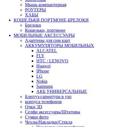
Мышь компьютерная
РОУТЕРЫ
ХАБЫ
КОШЕЛЬКИ,ПОРТМОНЕ,БРЕЛОКИ
Брелоки
Кошельки, портмоне
МОБИЛЬНЫЕ АКСЕССУАРЫ
Адаптеры для сим карт
АККУМУЛЯТОРЫ МОБИЛЬНЫХ
ALCATEL
FLY
HTC / LENOVO
Huawei
IPhone
LG
Nokia
Samsung
АКБ УНИВЕРСАЛЬНЫЕ
Блютуз-гарнитура в ухо
корпуса телефонов
Очки 3D
Селфи аксессуары/Штативы
Сумки фото
Чехлы/Накладки/Стекла