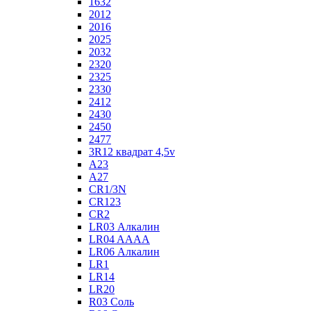
1632
2012
2016
2025
2032
2320
2325
2330
2412
2430
2450
2477
3R12 квадрат 4,5v
A23
A27
CR1/3N
CR123
CR2
LR03 Алкалин
LR04 AAAA
LR06 Алкалин
LR1
LR14
LR20
R03 Соль