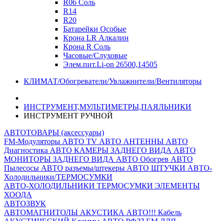
R06 Соль
R14
R20
Батарейки Особые
Крона LR Алкалин
Крона R Соль
Часовые/Слуховые
Элем.пит.Li-on 26500,14505
КЛИМАТ/Обогреватели/Увлажнители/Вентиляторы
ИНСТРУМЕНТ,МУЛЬТИМЕТРЫ,ПАЯЛЬНИКИ
ИНСТРУМЕНТ РУЧНОЙ
АВТОТОВАРЫ (аксессуары)
FM-Модуляторы
АВТО TV
АВТО АНТЕННЫ
АВТО
Диагностика
АВТО КАМЕРЫ ЗАДНЕГО ВИДА
АВТО
МОНИТОРЫ ЗАДНЕГО ВИДА
АВТО Обогрев
АВТО
Пылесосы
АВТО разъемы/штекеры
АВТО ШТУЧКИ
АВТО-
Холодильники/ТЕРМОСУМКИ
АВТО-ХОЛОДИЛЬНИКИ
ТЕРМОСУМКИ
ЭЛЕМЕНТЫ
ХООДА
АВТОЗВУК
АВТОМАГНИТОЛЫ
АКУСТИКА АВТО!!!
Кабель