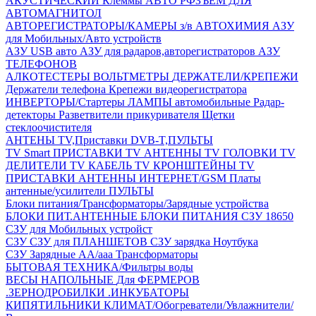
АКУСТИЧЕСКИЙ
Клеммы АВТО
РФЗЪЕМ ДЛЯ
АВТОМАГНИТОЛ
АВТОРЕГИСТРАТОРЫ/КАМЕРЫ з/в
АВТОХИМИЯ
АЗУ
для Мобильных/Авто устройств
АЗУ USB авто
АЗУ для радаров,авторегистраторов
АЗУ
ТЕЛЕФОНОВ
АЛКОТЕСТЕРЫ
ВОЛЬТМЕТРЫ
ДЕРЖАТЕЛИ/КРЕПЕЖИ
Держатели телефона
Крепежи видеорегистратора
ИНВЕРТОРЫ/Стартеры
ЛАМПЫ автомобильные
Радар-
детекторы
Разветвители прикуривателя
Щетки
стеклоочистителя
АНТЕНЫ ТV,Приставки DVB-T,ПУЛЬТЫ
TV Smart ПРИСТАВКИ
TV АНТЕННЫ
TV ГОЛОВКИ
TV
ДЕЛИТЕЛИ
TV КАБЕЛЬ
TV КРОНШТЕЙНЫ
TV
ПРИСТАВКИ
АНТЕННЫ ИНТЕРНЕТ/GSM
Платы
антенные/усилители
ПУЛЬТЫ
Блоки питания/Трансформаторы/Зарядные устройства
БЛОКИ ПИТ.АНТЕННЫЕ
БЛОКИ ПИТАНИЯ
СЗУ 18650
СЗУ для Мобильных устройст
СЗУ
СЗУ для ПЛАНШЕТОВ
СЗУ зарядка Ноутбука
СЗУ Зарядные АА/ааа
Трансформаторы
БЫТОВАЯ ТЕХНИКА/Фильтры воды
ВЕСЫ НАПОЛЬНЫЕ
Для ФЕРМЕРОВ
.ЗЕРНОДРОБИЛКИ
.ИНКУБАТОРЫ
КИПЯТИЛЬНИКИ
КЛИМАТ/Обогреватели/Увлажнители/