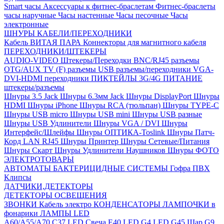
Smart часы
Аксессуары к фитнес-браслетам
Фитнес-браслеты
часы наручные
Часы настенные
Часы песочные
Часы
электронные
ШНУРЫ КАБЕЛИ/ПЕРЕХОДНИКИ
Кабель ВИТАЯ ПАРА
Коннекторы для магнитного кабеля
ПЕРЕХОДНИКИ/ШТЕКЕРЫ
AUDIO-VIDEO Штекеры/Переходки
BNC/RJ45 разъемы
OTG/AUX
TV (F) разъемы
USB разъемы/переходники
VGA-
DVI-HDMI переходники
ПИКТЕЙЛЫ 3G/4G
ПИТАНИЕ
штекеры/разъемы
Шнуры 3.5 Jack
Шнуры 6.3мм Jack
Шнуры DisplayPort
Шнуры
HDMI
Шнуры iPhone
Шнуры RCA (тюльпан)
Шнуры TYPE-C
Шнуры USB micro
Шнуры USB mini
Шнуры USB разные
Шнуры USB Удлинители
Шнуры VGA / DVI
Шнуры
Интерфейс/Шлейфы
Шнуры ОПТИКА-Toslink
Шнуры Патч-
Корд LAN RJ45
Шнуры Принтер
Шнуры Сетевые/Питания
Шнуры Скарт
Шнуры Удлинители Наушников
Шнуры ФОТО
ЭЛЕКТРОТОВАРЫ
АВТОМАТЫ
БАКТЕРИЦИДНЫЕ СИСТЕМЫ
Гофра ПВХ
Клипсы
ДАТЧИКИ,ДЕТЕКТОРЫ
ДЕТЕКТОРЫ ОСВЕЩЕНИЯ
ЗВОНКИ
Кабель электро
КОНДЕНСАТОРЫ
ЛАМПОЧКИ в
фонарики
ЛАМПЫ LED
A60/A55/A70
C37 LED Свеча
E40 LED
G4 LED
G45 Шар
G9