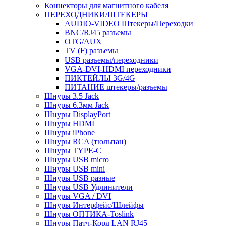
Коннекторы для магнитного кабеля
ПЕРЕХОДНИКИ/ШТЕКЕРЫ
AUDIO-VIDEO Штекеры/Переходки
BNC/RJ45 разъемы
OTG/AUX
TV (F) разъемы
USB разъемы/переходники
VGA-DVI-HDMI переходники
ПИКТЕЙЛЫ 3G/4G
ПИТАНИЕ штекеры/разъемы
Шнуры 3.5 Jack
Шнуры 6.3мм Jack
Шнуры DisplayPort
Шнуры HDMI
Шнуры iPhone
Шнуры RCA (тюльпан)
Шнуры TYPE-C
Шнуры USB micro
Шнуры USB mini
Шнуры USB разные
Шнуры USB Удлинители
Шнуры VGA / DVI
Шнуры Интерфейс/Шлейфы
Шнуры ОПТИКА-Toslink
Шнуры Патч-Корд LAN RJ45