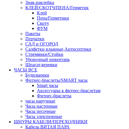
Знак-наклейка
КЛЕЙ/СКОТЧ/ПЕНА/Герметик
Клей
Пена/Герметики
Скотч
ФУМ
Пакеты
Перчатки
САД и ОГОРОД
Салфетки влажные,Антисептики
Стремянки/Стойки
Уборочный инвентарь
Шпагат,веревки
ЧАСЫ ВСЕ
Будильники
Фитнес-браслеты/SMART часы
Smart часы
Аксессуары к фитнес-браслетам
Фитнес-браслеты
часы наручные
Часы настенные
Часы песочные
Часы электронные
ШНУРЫ КАБЕЛИ/ПЕРЕХОДНИКИ
Кабель ВИТАЯ ПАРА