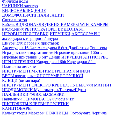
Фильтры воды
ЧАЙНИКИ электро
ВИДЕОНАБЛЮДЕНИЕ
ДОМОФОНЫ/СИГНАЛИЗАЦИИ
Сигнализатор
Кабель ВИДЕОНАБЛЮДЕНИЯ
КАМЕРЫ Wi-Fi
КАМЕРЫ
наблюдения
РЕГИСТРАТОРЫ ВИДЕОНАБЛ.
ИГРОВЫЕ ПРИСТАВКИ,ИГРУШКИ,АКСЕССУАРЫ
аксесcуары к игр.прист./шнуры
Шнуры для Игровых приставок
Аксессуары 16 бит.
Аксесуары 8 бит
Джойстики,Триггеры
Игр.приставки портативные
Игровые приставки 16бит.
Игровые приставки 8 бит Денди
ИГРУШКИ АНТИСТРЕС
ИГРЫ/ИГРУШКИ
Кардриджи 16bit
Картриджи 8 bit
Планшеты детские
ИНСТРУМЕНТ,МУЛЬТИМЕТРЫ,ПАЯЛЬНИКИ
ВЕСЫ ювелирные
ИНСТРУМЕНТ РУЧНОЙ
КЛЕЩИ (витая пара)
ИНСТРУМЕНТ ЭЛЕКТРО
КРЕПЕЖ
ЛУПЫ/Очки
МАГНИТ
НЕОДИМОВЫЙ
Мультиметры/Тестеры/Щупы
ПАЯЛЬНИКИ,ФЛЮСЫ,СМАЗКИ
Паяльники
ТЕРМОПАСТА
Флюсы и т.п.
ПИСТОЛЕТЫ КЛЕЕВЫЕ
РУЛЕТКИ
КАНЦТОВАРЫ
Калькуляторы
Маркеры
НОЖНИЦЫ
Фотобумага
Чернила