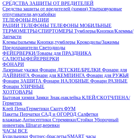
СРЕДСТВА ЗАЩИТЫ ОТ ВРЕДИТЕЛЕЙ
Средства защиты от вредителей (химия)
Ультразвуковые
отпугиватели,мухабойки
ТЕЛЕФОНЫ,РАЦИИ
РАЦИИ
ТЕЛЕФОНЫ
ТЕЛЕФОНЫ МОБИЛЬНЫЕ
ТЕРМОМЕТРЫ/СПИРТОМЕРЫ
Тумблеры/Кнопки/Клеммы/
Запчасти
Клемы/разъемы
Кнопки,тумблеры
Крокодилы/Зажимы
Предохранители
Светодиоды
ФЕЙЕРВЕРКИ/Товары для ПРАЗДНИКА
САЛЮТЫ/ФЕЙЕРВЕРКИ
ФОНАРИ
Лазерные указки
Фонари ДЕТСКИЕ/БРЕЛКИ
Фонари для
ДАЙВИНГА
Фонари для КЕМПИНГА
Фонари для РУЖЬЯ
Фонари ЗАЩИТА
Фонари НАЛОБНЫЕ
Фонари РАЗНЫЕ
Фонари УЛИЧНЫЕ
ХОЗТОВАРЫ
Бытовая химия
Замки
Знак-наклейка
КЛЕЙ/СКОТЧ/ПЕНА/
Герметик
Клей
Пена/Герметики
Скотч
ФУМ
Пакеты
Перчатки
САД и ОГОРОД
Салфетки
влажные,Антисептики
Стремянки/Стойки
Уборочный
инвентарь
Шпагат,веревки
ЧАСЫ ВСЕ
Будильники
Фитнес-браслеты/SMART часы