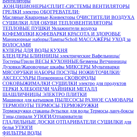
Вентиляторы
.КОНДИЦИОНЕРЫ/СПЛИТ-СИСТЕМЫ
ВЕНТИЛЯТОРЫ
ГРЕЛКИ электро
ОБОГРЕВАТЕЛИ:
Масляные,Кварцевые,Конвекторы
ОЧИСТИТЕЛИ ВОЗДУХА
СУШИЛКИ ДЛЯ ОБУВИ
ТЕПЛОВЕНТИЛЯТОРЫ
ТЕПЛОВЫЕ ПУШКИ
Увлажнители воздуха
КОФЕМОЛКИ,КОФЕВАРКИ
КРАСОТА И ЗДОРОВЬЕ
Маникюрные наборы/Лампы/Scholl
МАССАЖЁРЫ
УХОД за
ВОЛОСАМИ
КУЛЕРЫ ДЛЯ ВОДЫ
КУХНЯ
БЛЕНДЕРЫ
БЛИННИЦЫ электрические
Вафельницы/
Тостеры/Грили
ВЕСЫ КУХОННЫЕ/Безмены
Ветчинницы
Духовки/Жаровочные шкафы
МИКСЕРЫ
Мультиварки
МЯСОРУБКИ
НАБОРЫ ПОСУДЫ
НОЖИ/ТОЧИЛКИ/
АКСЕССУАРЫ
Попкорница
СКОВОРОДЫ
СОКОВЫЖИМАЛКИ
СУШИЛКИ электро для продуктов
ТЕРКИ
ХЛЕБОПЕЧИ
ЧАЙНИКИ МЕТАЛЛ
ШАШЛИЧНИЦЫ
ЭЛЕКТРО ПЛИТКИ
Машинки для катышков
ПЫЛЕСОСЫ
РАЗНОЕ
САМОВАРЫ
ТЕРМОПОТЫ
ТЕРМОСЫ,ТЕРМОКРУЖКИ
Термокружки,стаканы,бутылки для воды
Термосы,ланч-боксы
Тэны,спирали
УТЮГИ/Отпариватели
ГЛАДИЛЬНЫЕ ДОСКИ
ОТПАРИВАТЕЛИ
СУШИЛКИ для
белья
УТЮГИ
ФИЛЬТРЫ ВОДЫ