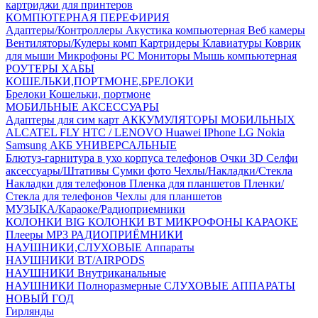
картриджи для принтеров
КОМПЮТЕРНАЯ ПЕРЕФИРИЯ
Адаптеры/Контроллеры
Акустика компьютерная
Веб камеры
Вентиляторы/Кулеры комп
Картридеры
Клавиатуры
Коврик
для мыши
Микрофоны PC
Мониторы
Мышь компьютерная
РОУТЕРЫ
ХАБЫ
КОШЕЛЬКИ,ПОРТМОНЕ,БРЕЛОКИ
Брелоки
Кошельки, портмоне
МОБИЛЬНЫЕ АКСЕССУАРЫ
Адаптеры для сим карт
АККУМУЛЯТОРЫ МОБИЛЬНЫХ
ALCATEL
FLY
HTC / LENOVO
Huawei
IPhone
LG
Nokia
Samsung
АКБ УНИВЕРСАЛЬНЫЕ
Блютуз-гарнитура в ухо
корпуса телефонов
Очки 3D
Селфи
аксессуары/Штативы
Сумки фото
Чехлы/Накладки/Стекла
Накладки для телефонов
Пленка для планшетов
Пленки/
Стекла для телефонов
Чехлы для планшетов
МУЗЫКА/Караоке/Радиоприемники
КОЛОНКИ BIG
КОЛОНКИ BT
МИКРОФОНЫ КАРАОКЕ
Плееры MP3
РАДИОПРИЁМНИКИ
НАУШНИКИ,СЛУХОВЫЕ Аппараты
НАУШНИКИ BT/AIRPODS
НАУШНИКИ Внутриканальные
НАУШНИКИ Полноразмерные
СЛУХОВЫЕ АППАРАТЫ
НОВЫЙ ГОД
Гирлянды