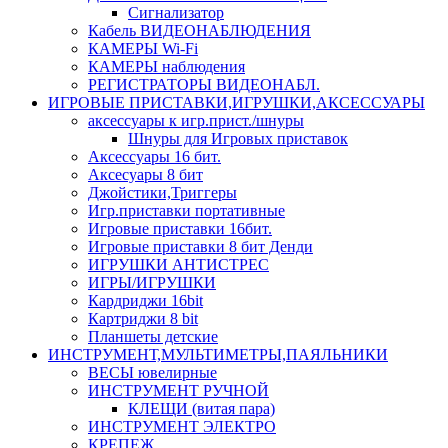
Сигнализатор
Кабель ВИДЕОНАБЛЮДЕНИЯ
КАМЕРЫ Wi-Fi
КАМЕРЫ наблюдения
РЕГИСТРАТОРЫ ВИДЕОНАБЛ.
ИГРОВЫЕ ПРИСТАВКИ,ИГРУШКИ,АКСЕССУАРЫ
аксесcуары к игр.прист./шнуры
Шнуры для Игровых приставок
Аксессуары 16 бит.
Аксесуары 8 бит
Джойстики,Триггеры
Игр.приставки портативные
Игровые приставки 16бит.
Игровые приставки 8 бит Денди
ИГРУШКИ АНТИСТРЕС
ИГРЫ/ИГРУШКИ
Кардриджи 16bit
Картриджи 8 bit
Планшеты детские
ИНСТРУМЕНТ,МУЛЬТИМЕТРЫ,ПАЯЛЬНИКИ
ВЕСЫ ювелирные
ИНСТРУМЕНТ РУЧНОЙ
КЛЕЩИ (витая пара)
ИНСТРУМЕНТ ЭЛЕКТРО
КРЕПЕЖ