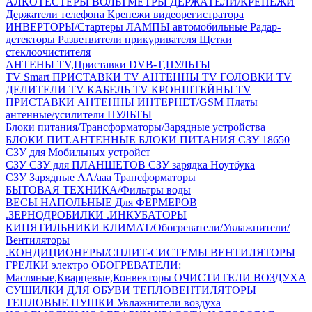
АЛКОТЕСТЕРЫ
ВОЛЬТМЕТРЫ
ДЕРЖАТЕЛИ/КРЕПЕЖИ
Держатели телефона
Крепежи видеорегистратора
ИНВЕРТОРЫ/Стартеры
ЛАМПЫ автомобильные
Радар-
детекторы
Разветвители прикуривателя
Щетки
стеклоочистителя
АНТЕНЫ ТV,Приставки DVB-T,ПУЛЬТЫ
TV Smart ПРИСТАВКИ
TV АНТЕННЫ
TV ГОЛОВКИ
TV
ДЕЛИТЕЛИ
TV КАБЕЛЬ
TV КРОНШТЕЙНЫ
TV
ПРИСТАВКИ
АНТЕННЫ ИНТЕРНЕТ/GSM
Платы
антенные/усилители
ПУЛЬТЫ
Блоки питания/Трансформаторы/Зарядные устройства
БЛОКИ ПИТ.АНТЕННЫЕ
БЛОКИ ПИТАНИЯ
СЗУ 18650
СЗУ для Мобильных устройст
СЗУ
СЗУ для ПЛАНШЕТОВ
СЗУ зарядка Ноутбука
СЗУ Зарядные АА/ааа
Трансформаторы
БЫТОВАЯ ТЕХНИКА/Фильтры воды
ВЕСЫ НАПОЛЬНЫЕ
Для ФЕРМЕРОВ
.ЗЕРНОДРОБИЛКИ
.ИНКУБАТОРЫ
КИПЯТИЛЬНИКИ
КЛИМАТ/Обогреватели/Увлажнители/
Вентиляторы
.КОНДИЦИОНЕРЫ/СПЛИТ-СИСТЕМЫ
ВЕНТИЛЯТОРЫ
ГРЕЛКИ электро
ОБОГРЕВАТЕЛИ:
Масляные,Кварцевые,Конвекторы
ОЧИСТИТЕЛИ ВОЗДУХА
СУШИЛКИ ДЛЯ ОБУВИ
ТЕПЛОВЕНТИЛЯТОРЫ
ТЕПЛОВЫЕ ПУШКИ
Увлажнители воздуха