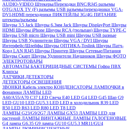
AUDIO-VIDEO Штекеры/Переходки
BNC/RJ45 разъемы
OTG/AUX
TV (F) разъемы
USB разъемы/переходники
VGA-
DVI-HDMI переходники
ПИКТЕЙЛЫ 3G/4G
ПИТАНИЕ
штекеры/разъемы
Шнуры 3.5 Jack
Шнуры 6.3мм Jack
Шнуры DisplayPort
Шнуры
HDMI
Шнуры iPhone
Шнуры RCA (тюльпан)
Шнуры TYPE-C
Шнуры USB micro
Шнуры USB mini
Шнуры USB разные
Шнуры USB Удлинители
Шнуры VGA / DVI
Шнуры
Интерфейс/Шлейфы
Шнуры ОПТИКА-Toslink
Шнуры Патч-
Корд LAN RJ45
Шнуры Принтер
Шнуры Сетевые/Питания
Шнуры Скарт
Шнуры Удлинители Наушников
Шнуры ФОТО
ЭЛЕКТРОТОВАРЫ
АВТОМАТЫ
БАКТЕРИЦИДНЫЕ СИСТЕМЫ
Гофра ПВХ
Клипсы
ДАТЧИКИ,ДЕТЕКТОРЫ
ДЕТЕКТОРЫ ОСВЕЩЕНИЯ
ЗВОНКИ
Кабель электро
КОНДЕНСАТОРЫ
ЛАМПОЧКИ в
фонарики
ЛАМПЫ LED
A60/A55/A70
C37 LED Свеча
E40 LED
G4 LED
G45 Шар
G9
LED
GU10 LED
GU5.3 LED
LED в холодильник
R39 LED
R50 LED
R63 LED
R80 LED
T8 LED
ЛАМПЫ G23/G9/2G7
ЛАМПЫ GX53
ЛАМПЫ LED для
растений
ЛАМПЫ ВИНТАЖНЫЕ
ЛАМПЫ ГАЛОГЕНОВЫЕ
G4 лампа
G6.35
G9 лампа
GU10
GU5.3
MR11/GU4
ЛАМПЫ ЛЮМИНИСЦЕНТНЫЕ