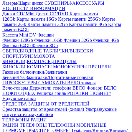
Лазеры/Шары диско
СУВЕНИРЫ/АКСЕССУАРЫ
НОСИТЕЛИ ИНФОРМАЦИИ
Диски CD/ Mini
Диски CD/DVD
Карты памяти
128Gb
Карты памяти 16Gb
Карты памяти 256Gb
Карты
памяти 2Gb
Карты памяти 32Gb
Карты памяти 4Gb
Карты
памяти 64Gb
Кассета Mini DV
Флешки
Флешки 128Gb
Флешки 16Gb
Флешки 32Gb
Флешки 4Gb
Флешки 64Gb
Флешки 8Gb
СВЕТОДИОДНЫЕ ТАБЛИЧКИ/ВЫВЕСКИ
СПОРТ,ТУРИЗМ,ОХОТА
БИНОКЛИ,КОМПАСЫ,ПРИЦЕЛЫ
БИНОКЛИ
КОМПАСЫ
МОНОКУЛЯРЫ
ПРИЦЕЛЫ
Газовые баллончики/Зажигалки
Бензин/Газ
Зажигалки/Портативные горелки
ГИРОСКУТЕРЫ,САМОКАТЫ,ВЕЛО товары
Вело-товары
Держатели телефона ВЕЛО
Фонари ВЕЛО
НОЖИ
ОТДЫХ
Решетка гриль
РОГАТКИ
ТЮБИНГ/
Надувные санки
СРЕДСТВА ЗАЩИТЫ ОТ ВРЕДИТЕЛЕЙ
Средства защиты от вредителей (химия)
Ультразвуковые
отпугиватели,мухабойки
ТЕЛЕФОНЫ,РАЦИИ
РАЦИИ
ТЕЛЕФОНЫ
ТЕЛЕФОНЫ МОБИЛЬНЫЕ
ТЕРМОМЕТРЫ/СПИРТОМЕРЫ
Тумблеры/Кнопки/Клеммы/