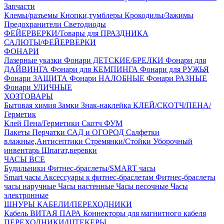
Запчасти
Клемы/разъемы
Кнопки,тумблеры
Крокодилы/Зажимы
Предохранители
Светодиоды
ФЕЙЕРВЕРКИ/Товары для ПРАЗДНИКА
САЛЮТЫ/ФЕЙЕРВЕРКИ
ФОНАРИ
Лазерные указки
Фонари ДЕТСКИЕ/БРЕЛКИ
Фонари для
ДАЙВИНГА
Фонари для КЕМПИНГА
Фонари для РУЖЬЯ
Фонари ЗАЩИТА
Фонари НАЛОБНЫЕ
Фонари РАЗНЫЕ
Фонари УЛИЧНЫЕ
ХОЗТОВАРЫ
Бытовая химия
Замки
Знак-наклейка
КЛЕЙ/СКОТЧ/ПЕНА/
Герметик
Клей
Пена/Герметики
Скотч
ФУМ
Пакеты
Перчатки
САД и ОГОРОД
Салфетки
влажные,Антисептики
Стремянки/Стойки
Уборочный
инвентарь
Шпагат,веревки
ЧАСЫ ВСЕ
Будильники
Фитнес-браслеты/SMART часы
Smart часы
Аксессуары к фитнес-браслетам
Фитнес-браслеты
часы наручные
Часы настенные
Часы песочные
Часы
электронные
ШНУРЫ КАБЕЛИ/ПЕРЕХОДНИКИ
Кабель ВИТАЯ ПАРА
Коннекторы для магнитного кабеля
ПЕРЕХОДНИКИ/ШТЕКЕРЫ