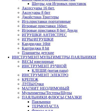
Шнуры для Игровых приставок
Аксессуары 16 бит.
Аксесуары 8 бит
Джойстики,Триггеры
Игр.приставки портативные
Игровые приставки 16бит.
Игровые приставки 8 бит Денди
ИГРУШКИ АНТИСТРЕС
ИГРЫ/ИГРУШКИ
Кардриджи 16bit
Картриджи 8 bit
Планшеты детские
ИНСТРУМЕНТ,МУЛЬТИМЕТРЫ,ПАЯЛЬНИКИ
ВЕСЫ ювелирные
ИНСТРУМЕНТ РУЧНОЙ
КЛЕЩИ (витая пара)
ИНСТРУМЕНТ ЭЛЕКТРО
КРЕПЕЖ
ЛУПЫ/Очки
МАГНИТ НЕОДИМОВЫЙ
Мультиметры/Тестеры/Щупы
ПАЯЛЬНИКИ,ФЛЮСЫ,СМАЗКИ
Паяльники
ТЕРМОПАСТА
Флюсы и т.п.