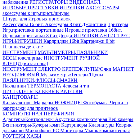
наблюдения
РЕГИСТРАТОРЫ ВИДЕОНАБЛ.
ИГРОВЫЕ ПРИСТАВКИ,ИГРУШКИ,АКСЕССУАРЫ
аксесcуары к игр.прист./шнуры
Шнуры для Игровых приставок
Аксессуары 16 бит.
Аксесуары 8 бит
Джойстики,Триггеры
Игр.приставки портативные
Игровые приставки 16бит.
Игровые приставки 8 бит Денди
ИГРУШКИ АНТИСТРЕС
ИГРЫ/ИГРУШКИ
Кардриджи 16bit
Картриджи 8 bit
Планшеты детские
ИНСТРУМЕНТ,МУЛЬТИМЕТРЫ,ПАЯЛЬНИКИ
ВЕСЫ ювелирные
ИНСТРУМЕНТ РУЧНОЙ
КЛЕЩИ (витая пара)
ИНСТРУМЕНТ ЭЛЕКТРО
КРЕПЕЖ
ЛУПЫ/Очки
МАГНИТ
НЕОДИМОВЫЙ
Мультиметры/Тестеры/Щупы
ПАЯЛЬНИКИ,ФЛЮСЫ,СМАЗКИ
Паяльники
ТЕРМОПАСТА
Флюсы и т.п.
ПИСТОЛЕТЫ КЛЕЕВЫЕ
РУЛЕТКИ
КАНЦТОВАРЫ
Калькуляторы
Маркеры
НОЖНИЦЫ
Фотобумага
Чернила
картриджи для принтеров
КОМПЮТЕРНАЯ ПЕРЕФИРИЯ
Адаптеры/Контроллеры
Акустика компьютерная
Веб камеры
Вентиляторы/Кулеры комп
Картридеры
Клавиатуры
Коврик
для мыши
Микрофоны PC
Мониторы
Мышь компьютерная
РОУТЕРЫ
ХАБЫ