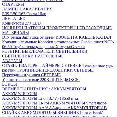
СТАРТЕРЫ
ЛАМПЫ НАКАЛИВАНИЯ
R39
R50
R63
Свеча
Шар
ЛЕНТА LED
Коннекторы для LED
НОЧНИКИ
ПАТРОНЫ
ПРОЖЕКТОРЫ LED
РАСХОДНЫЕ
МАТЕРИАЛЫ
DIN рейка
Заглушка от детей
ИЗОЛЕНТА
КАБЕЛЬ КАНАЛ
Колодки клеммные
Коробки установочные
Скобы пласт.NCR-
06-50
Трубка термоусадочная
Хомуты/Стяжки
РОЗЕТКИ ВЫКЛЮЧАТЕЛИ
СВЕТИЛЬНИКИ
СВЕТИЛЬНИКИ НАСТОЛЬНЫЕ
АВАТАРЫ
СТАБИЛИЗАТОРЫ
ТАЙМЕРЫ СЕТЕВЫЕ
Телефонные удл.
разетки
ТРОЙНИКИ/ПЕРЕХОДНИКИ СЕТЕВЫЕ
Переходники универ,СЕТЕВЫЕ
Удлинители сетевые 220В
ЩИТЫ,БОКСЫ
БОКСЫ
ЭЛЕМЕНТЫ ПИТАНИЯ / АККУМУЛЯТОРЫ
АККУМУЛЯТОРЫ
АККУМУЛЯТОРЫ Li-on(3,7V),18650 и т.п
АККУМУЛЯТОРЫ Li-Pol
АККУМУЛЯТОРЫ Smart часов
АККУМУЛЯТОРЫ АА/ААА/крона
АККУМУЛЯТОРЫ В
СПАЙКЕ
АККУМУЛЯТОРЫ ВНЕШНИЕ (Power Bank)