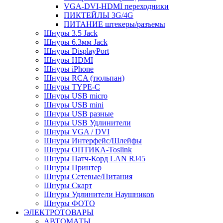
VGA-DVI-HDMI переходники
ПИКТЕЙЛЫ 3G/4G
ПИТАНИЕ штекеры/разъемы
Шнуры 3.5 Jack
Шнуры 6.3мм Jack
Шнуры DisplayPort
Шнуры HDMI
Шнуры iPhone
Шнуры RCA (тюльпан)
Шнуры TYPE-C
Шнуры USB micro
Шнуры USB mini
Шнуры USB разные
Шнуры USB Удлинители
Шнуры VGA / DVI
Шнуры Интерфейс/Шлейфы
Шнуры ОПТИКА-Toslink
Шнуры Патч-Корд LAN RJ45
Шнуры Принтер
Шнуры Сетевые/Питания
Шнуры Скарт
Шнуры Удлинители Наушников
Шнуры ФОТО
ЭЛЕКТРОТОВАРЫ
АВТОМАТЫ