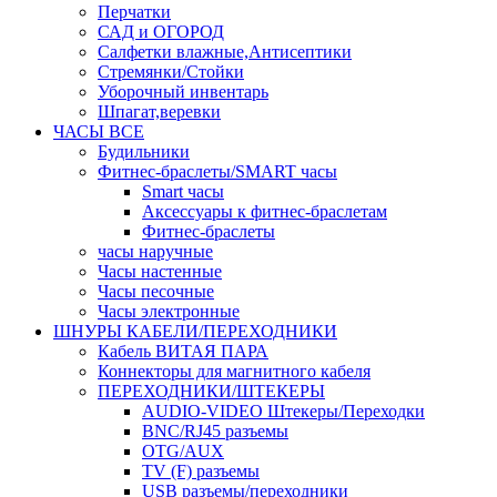
Перчатки
САД и ОГОРОД
Салфетки влажные,Антисептики
Стремянки/Стойки
Уборочный инвентарь
Шпагат,веревки
ЧАСЫ ВСЕ
Будильники
Фитнес-браслеты/SMART часы
Smart часы
Аксессуары к фитнес-браслетам
Фитнес-браслеты
часы наручные
Часы настенные
Часы песочные
Часы электронные
ШНУРЫ КАБЕЛИ/ПЕРЕХОДНИКИ
Кабель ВИТАЯ ПАРА
Коннекторы для магнитного кабеля
ПЕРЕХОДНИКИ/ШТЕКЕРЫ
AUDIO-VIDEO Штекеры/Переходки
BNC/RJ45 разъемы
OTG/AUX
TV (F) разъемы
USB разъемы/переходники