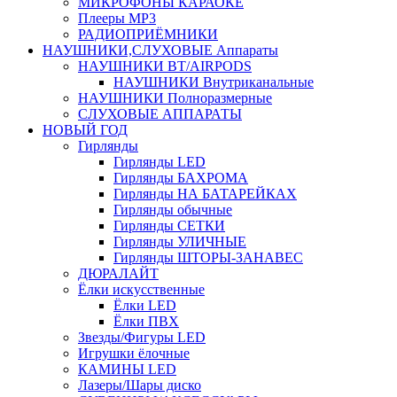
МИКРОФОНЫ КАРАОКЕ
Плееры MP3
РАДИОПРИЁМНИКИ
НАУШНИКИ,СЛУХОВЫЕ Аппараты
НАУШНИКИ BT/AIRPODS
НАУШНИКИ Внутриканальные
НАУШНИКИ Полноразмерные
СЛУХОВЫЕ АППАРАТЫ
НОВЫЙ ГОД
Гирлянды
Гирлянды LED
Гирлянды БАХРОМА
Гирлянды НА БАТАРЕЙКАХ
Гирлянды обычные
Гирлянды СЕТКИ
Гирлянды УЛИЧНЫЕ
Гирлянды ШТОРЫ-ЗАНАВЕС
ДЮРАЛАЙТ
Ёлки искусственные
Ёлки LED
Ёлки ПВХ
Звезды/Фигуры LED
Игрушки ёлочные
КАМИНЫ LED
Лазеры/Шары диско