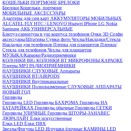
КОШЕЛЬКИ,ПОРТМОНЕ,БРЕЛОКИ
Брелоки
Кошельки, портмоне
МОБИЛЬНЫЕ АКСЕССУАРЫ
Адаптеры для сим карт
АККУМУЛЯТОРЫ МОБИЛЬНЫХ
ALCATEL
FLY
HTC / LENOVO
Huawei
IPhone
LG
Nokia
Samsung
АКБ УНИВЕРСАЛЬНЫЕ
Блютуз-гарнитура в ухо
корпуса телефонов
Очки 3D
Селфи
аксессуары/Штативы
Сумки фото
Чехлы/Накладки/Стекла
Накладки для телефонов
Пленка для планшетов
Пленки/
Стекла для телефонов
Чехлы для планшетов
МУЗЫКА/Караоке/Радиоприемники
КОЛОНКИ BIG
КОЛОНКИ BT
МИКРОФОНЫ КАРАОКЕ
Плееры MP3
РАДИОПРИЁМНИКИ
НАУШНИКИ,СЛУХОВЫЕ Аппараты
НАУШНИКИ BT/AIRPODS
НАУШНИКИ Внутриканальные
НАУШНИКИ Полноразмерные
СЛУХОВЫЕ АППАРАТЫ
НОВЫЙ ГОД
Гирлянды
Гирлянды LED
Гирлянды БАХРОМА
Гирлянды НА
БАТАРЕЙКАХ
Гирлянды обычные
Гирлянды СЕТКИ
Гирлянды УЛИЧНЫЕ
Гирлянды ШТОРЫ-ЗАНАВЕС
ДЮРАЛАЙТ
Ёлки искусственные
Ёлки LED
Ёлки ПВХ
Звезды/Фигуры LED
Игрушки ёлочные
КАМИНЫ LED