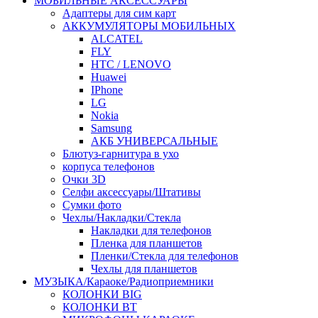
МОБИЛЬНЫЕ АКСЕССУАРЫ
Адаптеры для сим карт
АККУМУЛЯТОРЫ МОБИЛЬНЫХ
ALCATEL
FLY
HTC / LENOVO
Huawei
IPhone
LG
Nokia
Samsung
АКБ УНИВЕРСАЛЬНЫЕ
Блютуз-гарнитура в ухо
корпуса телефонов
Очки 3D
Селфи аксессуары/Штативы
Сумки фото
Чехлы/Накладки/Стекла
Накладки для телефонов
Пленка для планшетов
Пленки/Стекла для телефонов
Чехлы для планшетов
МУЗЫКА/Караоке/Радиоприемники
КОЛОНКИ BIG
КОЛОНКИ BT