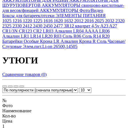
АККУМУЛЯТОРЫ ДЛЯ РАЦИЙ
АККУМУЛЯТОРЫ ДЛЯ
ШУРУПОВЕРТОВ
АККУМУЛЯТОРЫ свинцово-кислотные-
для весов/фонарей
АККУМУЛЯТОРЫ Фото/Видео
Боксы для батареек/отсеки
ЭЛЕМЕНТЫ ПИТАНИЯ
1025
1216
1220
1225
1616
1620
1632
2012
2016
2025
2032
2320
2325
2330
2412
2430
2450
2477
3R12 квадрат 4,5v
A23
A27
CR1/3N
CR123
CR2
LR03 Алкалин
LR04 AAAA
LR06
Алкалин
LR1
LR14
LR20
R03 Соль
R06 Соль
R14
R20
Батарейки Особые
Крона LR Алкалин
Крона R Соль
Часовые/
Слуховые
Элем.пит.Li-on 26500,14505
УТЮГИ
Сравнение товаров (0)
№
Фото
Наименование
Кол-во
Цена
1