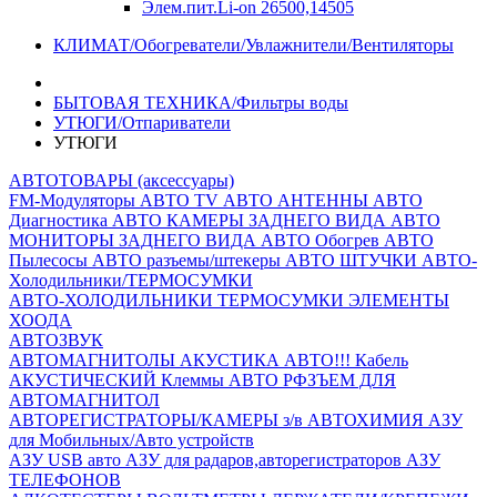
Элем.пит.Li-on 26500,14505
КЛИМАТ/Обогреватели/Увлажнители/Вентиляторы
БЫТОВАЯ ТЕХНИКА/Фильтры воды
УТЮГИ/Отпариватели
УТЮГИ
АВТОТОВАРЫ (аксессуары)
FM-Модуляторы
АВТО TV
АВТО АНТЕННЫ
АВТО
Диагностика
АВТО КАМЕРЫ ЗАДНЕГО ВИДА
АВТО
МОНИТОРЫ ЗАДНЕГО ВИДА
АВТО Обогрев
АВТО
Пылесосы
АВТО разъемы/штекеры
АВТО ШТУЧКИ
АВТО-
Холодильники/ТЕРМОСУМКИ
АВТО-ХОЛОДИЛЬНИКИ
ТЕРМОСУМКИ
ЭЛЕМЕНТЫ
ХООДА
АВТОЗВУК
АВТОМАГНИТОЛЫ
АКУСТИКА АВТО!!!
Кабель
АКУСТИЧЕСКИЙ
Клеммы АВТО
РФЗЪЕМ ДЛЯ
АВТОМАГНИТОЛ
АВТОРЕГИСТРАТОРЫ/КАМЕРЫ з/в
АВТОХИМИЯ
АЗУ
для Мобильных/Авто устройств
АЗУ USB авто
АЗУ для радаров,авторегистраторов
АЗУ
ТЕЛЕФОНОВ