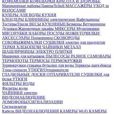
КОФЕМОЛКИ,КОФЕВАРКИ
КРАСОТА И ЗДОРОВЬЕ
Маникюрные наборы/Лампы/Scholl
МАССАЖЁРЫ
УХОД за
ВОЛОСАМИ
КУЛЕРЫ ДЛЯ ВОДЫ
КУХНЯ
БЛЕНДЕРЫ
БЛИННИЦЫ электрические
Вафельницы/
Тостеры/Грили
ВЕСЫ КУХОННЫЕ/Безмены
Ветчинницы
Духовки/Жаровочные шкафы
МИКСЕРЫ
Мультиварки
МЯСОРУБКИ
НАБОРЫ ПОСУДЫ
НОЖИ/ТОЧИЛКИ/
АКСЕССУАРЫ
Попкорница
СКОВОРОДЫ
СОКОВЫЖИМАЛКИ
СУШИЛКИ электро для продуктов
ТЕРКИ
ХЛЕБОПЕЧИ
ЧАЙНИКИ МЕТАЛЛ
ШАШЛИЧНИЦЫ
ЭЛЕКТРО ПЛИТКИ
Машинки для катышков
ПЫЛЕСОСЫ
РАЗНОЕ
САМОВАРЫ
ТЕРМОПОТЫ
ТЕРМОСЫ,ТЕРМОКРУЖКИ
Термокружки,стаканы,бутылки для воды
Термосы,ланч-боксы
Тэны,спирали
УТЮГИ/Отпариватели
ГЛАДИЛЬНЫЕ ДОСКИ
ОТПАРИВАТЕЛИ
СУШИЛКИ для
белья
УТЮГИ
ФИЛЬТРЫ ВОДЫ
Фильтры воды
ЧАЙНИКИ электро
ВИДЕОНАБЛЮДЕНИЕ
ДОМОФОНЫ/СИГНАЛИЗАЦИИ
Сигнализатор
Кабель ВИДЕОНАБЛЮДЕНИЯ
КАМЕРЫ Wi-Fi
КАМЕРЫ