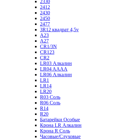
2330
2412
2430
2450
2477
3R12 квадрат 4,5v
A23
A27
CR1/3N
CR123
CR2
LR03 Алкалин
LR04 AAAA
LR06 Алкалин
LR1
LR14
LR20
R03 Соль
R06 Соль
R14
R20
Батарейки Особые
Крона LR Алкалин
Крона R Соль
Часовые/Слуховые