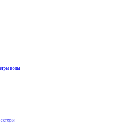
тры воды
ы
екторы