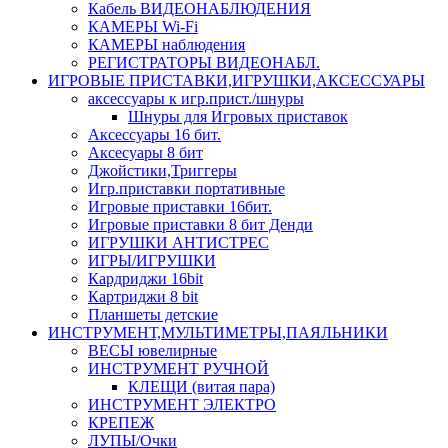
Кабель ВИДЕОНАБЛЮДЕНИЯ
КАМЕРЫ Wi-Fi
КАМЕРЫ наблюдения
РЕГИСТРАТОРЫ ВИДЕОНАБЛ.
ИГРОВЫЕ ПРИСТАВКИ,ИГРУШКИ,АКСЕССУАРЫ
аксесcуары к игр.прист./шнуры
Шнуры для Игровых приставок
Аксессуары 16 бит.
Аксесуары 8 бит
Джойстики,Триггеры
Игр.приставки портативные
Игровые приставки 16бит.
Игровые приставки 8 бит Денди
ИГРУШКИ АНТИСТРЕС
ИГРЫ/ИГРУШКИ
Кардриджи 16bit
Картриджи 8 bit
Планшеты детские
ИНСТРУМЕНТ,МУЛЬТИМЕТРЫ,ПАЯЛЬНИКИ
ВЕСЫ ювелирные
ИНСТРУМЕНТ РУЧНОЙ
КЛЕЩИ (витая пара)
ИНСТРУМЕНТ ЭЛЕКТРО
КРЕПЕЖ
ЛУПЫ/Очки