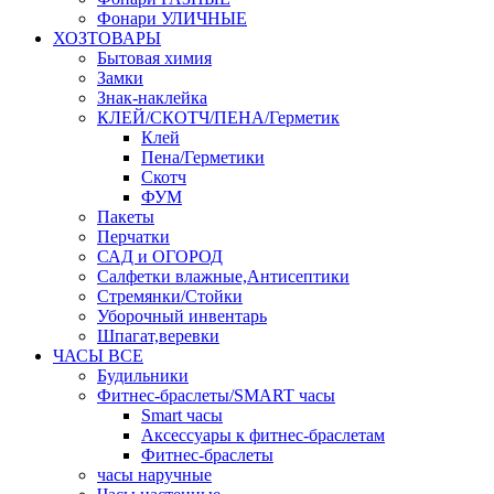
Фонари УЛИЧНЫЕ
ХОЗТОВАРЫ
Бытовая химия
Замки
Знак-наклейка
КЛЕЙ/СКОТЧ/ПЕНА/Герметик
Клей
Пена/Герметики
Скотч
ФУМ
Пакеты
Перчатки
САД и ОГОРОД
Салфетки влажные,Антисептики
Стремянки/Стойки
Уборочный инвентарь
Шпагат,веревки
ЧАСЫ ВСЕ
Будильники
Фитнес-браслеты/SMART часы
Smart часы
Аксессуары к фитнес-браслетам
Фитнес-браслеты
часы наручные