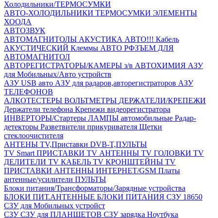
Холодильники/ТЕРМОСУМКИ
АВТО-ХОЛОДИЛЬНИКИ
ТЕРМОСУМКИ
ЭЛЕМЕНТЫ
ХООДА
АВТОЗВУК
АВТОМАГНИТОЛЫ
АКУСТИКА АВТО!!!
Кабель
АКУСТИЧЕСКИЙ
Клеммы АВТО
РФЗЪЕМ ДЛЯ
АВТОМАГНИТОЛ
АВТОРЕГИСТРАТОРЫ/КАМЕРЫ з/в
АВТОХИМИЯ
АЗУ
для Мобильных/Авто устройств
АЗУ USB авто
АЗУ для радаров,авторегистраторов
АЗУ
ТЕЛЕФОНОВ
АЛКОТЕСТЕРЫ
ВОЛЬТМЕТРЫ
ДЕРЖАТЕЛИ/КРЕПЕЖИ
Держатели телефона
Крепежи видеорегистратора
ИНВЕРТОРЫ/Стартеры
ЛАМПЫ автомобильные
Радар-
детекторы
Разветвители прикуривателя
Щетки
стеклоочистителя
АНТЕНЫ ТV,Приставки DVB-T,ПУЛЬТЫ
TV Smart ПРИСТАВКИ
TV АНТЕННЫ
TV ГОЛОВКИ
TV
ДЕЛИТЕЛИ
TV КАБЕЛЬ
TV КРОНШТЕЙНЫ
TV
ПРИСТАВКИ
АНТЕННЫ ИНТЕРНЕТ/GSM
Платы
антенные/усилители
ПУЛЬТЫ
Блоки питания/Трансформаторы/Зарядные устройства
БЛОКИ ПИТ.АНТЕННЫЕ
БЛОКИ ПИТАНИЯ
СЗУ 18650
СЗУ для Мобильных устройст
СЗУ
СЗУ для ПЛАНШЕТОВ
СЗУ зарядка Ноутбука