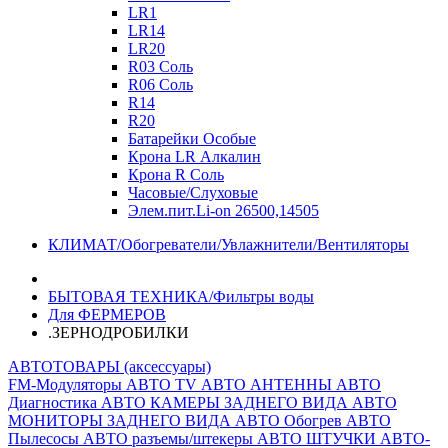
LR1
LR14
LR20
R03 Соль
R06 Соль
R14
R20
Батарейки Особые
Крона LR Алкалин
Крона R Соль
Часовые/Слуховые
Элем.пит.Li-on 26500,14505
КЛИМАТ/Обогреватели/Увлажнители/Вентиляторы
БЫТОВАЯ ТЕХНИКА/Фильтры воды
Для ФЕРМЕРОВ
.ЗЕРНОДРОБИЛКИ
АВТОТОВАРЫ (аксессуары)
FM-Модуляторы
АВТО TV
АВТО АНТЕННЫ
АВТО
Диагностика
АВТО КАМЕРЫ ЗАДНЕГО ВИДА
АВТО
МОНИТОРЫ ЗАДНЕГО ВИДА
АВТО Обогрев
АВТО
Пылесосы
АВТО разъемы/штекеры
АВТО ШТУЧКИ
АВТО-