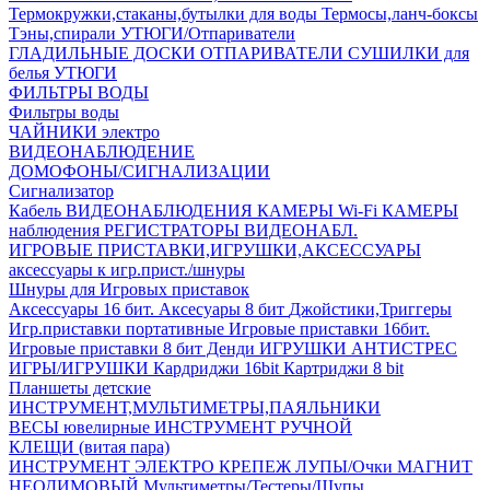
Термокружки,стаканы,бутылки для воды
Термосы,ланч-боксы
Тэны,спирали
УТЮГИ/Отпариватели
ГЛАДИЛЬНЫЕ ДОСКИ
ОТПАРИВАТЕЛИ
СУШИЛКИ для
белья
УТЮГИ
ФИЛЬТРЫ ВОДЫ
Фильтры воды
ЧАЙНИКИ электро
ВИДЕОНАБЛЮДЕНИЕ
ДОМОФОНЫ/СИГНАЛИЗАЦИИ
Сигнализатор
Кабель ВИДЕОНАБЛЮДЕНИЯ
КАМЕРЫ Wi-Fi
КАМЕРЫ
наблюдения
РЕГИСТРАТОРЫ ВИДЕОНАБЛ.
ИГРОВЫЕ ПРИСТАВКИ,ИГРУШКИ,АКСЕССУАРЫ
аксесcуары к игр.прист./шнуры
Шнуры для Игровых приставок
Аксессуары 16 бит.
Аксесуары 8 бит
Джойстики,Триггеры
Игр.приставки портативные
Игровые приставки 16бит.
Игровые приставки 8 бит Денди
ИГРУШКИ АНТИСТРЕС
ИГРЫ/ИГРУШКИ
Кардриджи 16bit
Картриджи 8 bit
Планшеты детские
ИНСТРУМЕНТ,МУЛЬТИМЕТРЫ,ПАЯЛЬНИКИ
ВЕСЫ ювелирные
ИНСТРУМЕНТ РУЧНОЙ
КЛЕЩИ (витая пара)
ИНСТРУМЕНТ ЭЛЕКТРО
КРЕПЕЖ
ЛУПЫ/Очки
МАГНИТ
НЕОДИМОВЫЙ
Мультиметры/Тестеры/Щупы