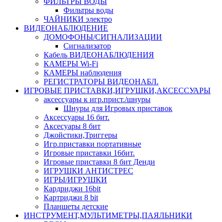
ФИЛЬТРЫ ВОДЫ
Фильтры воды
ЧАЙНИКИ электро
ВИДЕОНАБЛЮДЕНИЕ
ДОМОФОНЫ/СИГНАЛИЗАЦИИ
Сигнализатор
Кабель ВИДЕОНАБЛЮДЕНИЯ
КАМЕРЫ Wi-Fi
КАМЕРЫ наблюдения
РЕГИСТРАТОРЫ ВИДЕОНАБЛ.
ИГРОВЫЕ ПРИСТАВКИ,ИГРУШКИ,АКСЕССУАРЫ
аксесcуары к игр.прист./шнуры
Шнуры для Игровых приставок
Аксессуары 16 бит.
Аксесуары 8 бит
Джойстики,Триггеры
Игр.приставки портативные
Игровые приставки 16бит.
Игровые приставки 8 бит Денди
ИГРУШКИ АНТИСТРЕС
ИГРЫ/ИГРУШКИ
Кардриджи 16bit
Картриджи 8 bit
Планшеты детские
ИНСТРУМЕНТ,МУЛЬТИМЕТРЫ,ПАЯЛЬНИКИ