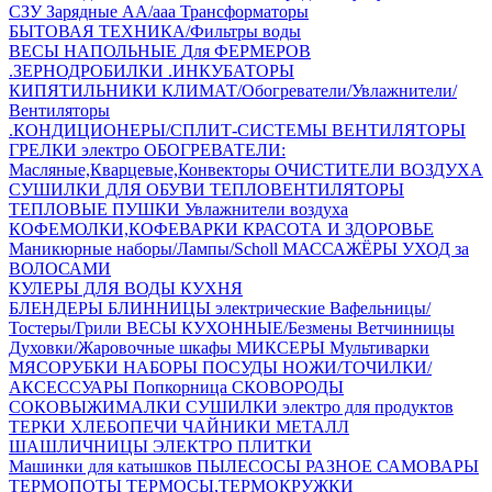
СЗУ Зарядные АА/ааа
Трансформаторы
БЫТОВАЯ ТЕХНИКА/Фильтры воды
ВЕСЫ НАПОЛЬНЫЕ
Для ФЕРМЕРОВ
.ЗЕРНОДРОБИЛКИ
.ИНКУБАТОРЫ
КИПЯТИЛЬНИКИ
КЛИМАТ/Обогреватели/Увлажнители/
Вентиляторы
.КОНДИЦИОНЕРЫ/СПЛИТ-СИСТЕМЫ
ВЕНТИЛЯТОРЫ
ГРЕЛКИ электро
ОБОГРЕВАТЕЛИ:
Масляные,Кварцевые,Конвекторы
ОЧИСТИТЕЛИ ВОЗДУХА
СУШИЛКИ ДЛЯ ОБУВИ
ТЕПЛОВЕНТИЛЯТОРЫ
ТЕПЛОВЫЕ ПУШКИ
Увлажнители воздуха
КОФЕМОЛКИ,КОФЕВАРКИ
КРАСОТА И ЗДОРОВЬЕ
Маникюрные наборы/Лампы/Scholl
МАССАЖЁРЫ
УХОД за
ВОЛОСАМИ
КУЛЕРЫ ДЛЯ ВОДЫ
КУХНЯ
БЛЕНДЕРЫ
БЛИННИЦЫ электрические
Вафельницы/
Тостеры/Грили
ВЕСЫ КУХОННЫЕ/Безмены
Ветчинницы
Духовки/Жаровочные шкафы
МИКСЕРЫ
Мультиварки
МЯСОРУБКИ
НАБОРЫ ПОСУДЫ
НОЖИ/ТОЧИЛКИ/
АКСЕССУАРЫ
Попкорница
СКОВОРОДЫ
СОКОВЫЖИМАЛКИ
СУШИЛКИ электро для продуктов
ТЕРКИ
ХЛЕБОПЕЧИ
ЧАЙНИКИ МЕТАЛЛ
ШАШЛИЧНИЦЫ
ЭЛЕКТРО ПЛИТКИ
Машинки для катышков
ПЫЛЕСОСЫ
РАЗНОЕ
САМОВАРЫ
ТЕРМОПОТЫ
ТЕРМОСЫ,ТЕРМОКРУЖКИ