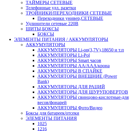
ТАЙМЕРЫ СЕТЕВЫЕ
Телефонные удл. разетки
ТРОЙНИКИ/ПЕРЕХОДНИКИ СЕТЕВЫЕ
Переходники универ,СЕТЕВЫЕ
Удлинители сетевые 220В
ЩИТЫ,БОКСЫ
БОКСЫ
ЭЛЕМЕНТЫ ПИТАНИЯ / АККУМУЛЯТОРЫ
АККУМУЛЯТОРЫ
АККУМУЛЯТОРЫ Li-on(3,7V),18650 и т.п
АККУМУЛЯТОРЫ Li-Pol
АККУМУЛЯТОРЫ Smart часов
АККУМУЛЯТОРЫ АА/ААА/крона
АККУМУЛЯТОРЫ В СПАЙКЕ
АККУМУЛЯТОРЫ ВНЕШНИЕ (Power
Bank)
АККУМУЛЯТОРЫ ДЛЯ РАЦИЙ
АККУМУЛЯТОРЫ ДЛЯ ШУРУПОВЕРТОВ
АККУМУЛЯТОРЫ свинцово-кислотные-для
весов/фонарей
АККУМУЛЯТОРЫ Фото/Видео
Боксы для батареек/отсеки
ЭЛЕМЕНТЫ ПИТАНИЯ
1025
1216