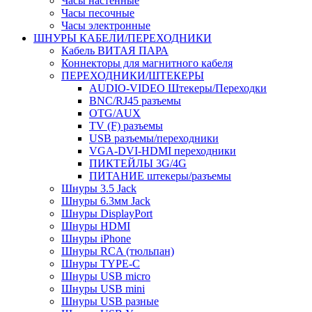
Часы настенные
Часы песочные
Часы электронные
ШНУРЫ КАБЕЛИ/ПЕРЕХОДНИКИ
Кабель ВИТАЯ ПАРА
Коннекторы для магнитного кабеля
ПЕРЕХОДНИКИ/ШТЕКЕРЫ
AUDIO-VIDEO Штекеры/Переходки
BNC/RJ45 разъемы
OTG/AUX
TV (F) разъемы
USB разъемы/переходники
VGA-DVI-HDMI переходники
ПИКТЕЙЛЫ 3G/4G
ПИТАНИЕ штекеры/разъемы
Шнуры 3.5 Jack
Шнуры 6.3мм Jack
Шнуры DisplayPort
Шнуры HDMI
Шнуры iPhone
Шнуры RCA (тюльпан)
Шнуры TYPE-C
Шнуры USB micro
Шнуры USB mini
Шнуры USB разные