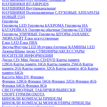
НАУШНИКИ BT/AIRPODS
НАУШНИКИ Внутриканальные
НАУШНИКИ Полноразмерные
СЛУХОВЫЕ АППАРАТЫ
НОВЫЙ ГОД
Гирлянды
Гирлянды LED
Гирлянды БАХРОМА
Гирлянды НА
БАТАРЕЙКАХ
Гирлянды обычные
Гирлянды СЕТКИ
Гирлянды УЛИЧНЫЕ
Гирлянды ШТОРЫ-ЗАНАВЕС
ДЮРАЛАЙТ
Ёлки искусственные
Ёлки LED
Ёлки ПВХ
Звезды/Фигуры LED
Игрушки ёлочные
КАМИНЫ LED
Лазеры/Шары диско
СУВЕНИРЫ/АКСЕССУАРЫ
НОСИТЕЛИ ИНФОРМАЦИИ
Диски CD/ Mini
Диски CD/DVD
Карты памяти
128Gb
Карты памяти 16Gb
Карты памяти 256Gb
Карты
памяти 2Gb
Карты памяти 32Gb
Карты памяти 4Gb
Карты
памяти 64Gb
Кассета Mini DV
Флешки
Флешки 128Gb
Флешки 16Gb
Флешки 32Gb
Флешки 4Gb
Флешки 64Gb
Флешки 8Gb
СВЕТОДИОДНЫЕ ТАБЛИЧКИ/ВЫВЕСКИ
СПОРТ,ТУРИЗМ,ОХОТА
БИНОКЛИ,КОМПАСЫ,ПРИЦЕЛЫ
БИНОКЛИ
КОМПАСЫ
МОНОКУЛЯРЫ
ПРИЦЕЛЫ