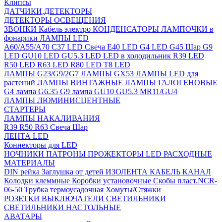
Клипсы
ДАТЧИКИ,ДЕТЕКТОРЫ
ДЕТЕКТОРЫ ОСВЕЩЕНИЯ
ЗВОНКИ
Кабель электро
КОНДЕНСАТОРЫ
ЛАМПОЧКИ в
фонарики
ЛАМПЫ LED
A60/A55/A70
C37 LED Свеча
E40 LED
G4 LED
G45 Шар
G9
LED
GU10 LED
GU5.3 LED
LED в холодильник
R39 LED
R50 LED
R63 LED
R80 LED
T8 LED
ЛАМПЫ G23/G9/2G7
ЛАМПЫ GX53
ЛАМПЫ LED для
растений
ЛАМПЫ ВИНТАЖНЫЕ
ЛАМПЫ ГАЛОГЕНОВЫЕ
G4 лампа
G6.35
G9 лампа
GU10
GU5.3
MR11/GU4
ЛАМПЫ ЛЮМИНИСЦЕНТНЫЕ
СТАРТЕРЫ
ЛАМПЫ НАКАЛИВАНИЯ
R39
R50
R63
Свеча
Шар
ЛЕНТА LED
Коннекторы для LED
НОЧНИКИ
ПАТРОНЫ
ПРОЖЕКТОРЫ LED
РАСХОДНЫЕ
МАТЕРИАЛЫ
DIN рейка
Заглушка от детей
ИЗОЛЕНТА
КАБЕЛЬ КАНАЛ
Колодки клеммные
Коробки установочные
Скобы пласт.NCR-
06-50
Трубка термоусадочная
Хомуты/Стяжки
РОЗЕТКИ ВЫКЛЮЧАТЕЛИ
СВЕТИЛЬНИКИ
СВЕТИЛЬНИКИ НАСТОЛЬНЫЕ
АВАТАРЫ