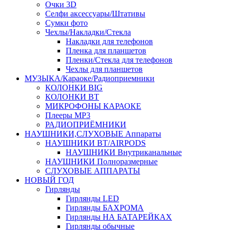
Очки 3D
Селфи аксессуары/Штативы
Сумки фото
Чехлы/Накладки/Стекла
Накладки для телефонов
Пленка для планшетов
Пленки/Стекла для телефонов
Чехлы для планшетов
МУЗЫКА/Караоке/Радиоприемники
КОЛОНКИ BIG
КОЛОНКИ BT
МИКРОФОНЫ КАРАОКЕ
Плееры MP3
РАДИОПРИЁМНИКИ
НАУШНИКИ,СЛУХОВЫЕ Аппараты
НАУШНИКИ BT/AIRPODS
НАУШНИКИ Внутриканальные
НАУШНИКИ Полноразмерные
СЛУХОВЫЕ АППАРАТЫ
НОВЫЙ ГОД
Гирлянды
Гирлянды LED
Гирлянды БАХРОМА
Гирлянды НА БАТАРЕЙКАХ
Гирлянды обычные