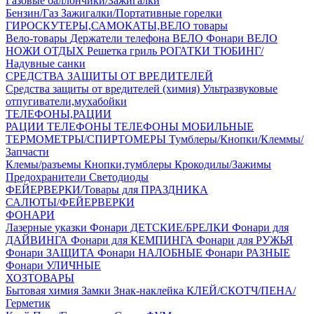
Газовые баллончики/Зажигалки
Бензин/Газ
Зажигалки/Портативные горелки
ГИРОСКУТЕРЫ,САМОКАТЫ,ВЕЛО товары
Вело-товары
Держатели телефона ВЕЛО
Фонари ВЕЛО
НОЖИ
ОТДЫХ
Решетка гриль
РОГАТКИ
ТЮБИНГ/
Надувные санки
СРЕДСТВА ЗАЩИТЫ ОТ ВРЕДИТЕЛЕЙ
Средства защиты от вредителей (химия)
Ультразвуковые
отпугиватели,мухабойки
ТЕЛЕФОНЫ,РАЦИИ
РАЦИИ
ТЕЛЕФОНЫ
ТЕЛЕФОНЫ МОБИЛЬНЫЕ
ТЕРМОМЕТРЫ/СПИРТОМЕРЫ
Тумблеры/Кнопки/Клеммы/
Запчасти
Клемы/разъемы
Кнопки,тумблеры
Крокодилы/Зажимы
Предохранители
Светодиоды
ФЕЙЕРВЕРКИ/Товары для ПРАЗДНИКА
САЛЮТЫ/ФЕЙЕРВЕРКИ
ФОНАРИ
Лазерные указки
Фонари ДЕТСКИЕ/БРЕЛКИ
Фонари для
ДАЙВИНГА
Фонари для КЕМПИНГА
Фонари для РУЖЬЯ
Фонари ЗАЩИТА
Фонари НАЛОБНЫЕ
Фонари РАЗНЫЕ
Фонари УЛИЧНЫЕ
ХОЗТОВАРЫ
Бытовая химия
Замки
Знак-наклейка
КЛЕЙ/СКОТЧ/ПЕНА/
Герметик