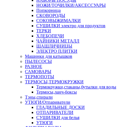
НАБОРЫ ПОСУДЫ
НОЖИ/ТОЧИЛКИ/АКСЕССУАРЫ
Попкорница
СКОВОРОДЫ
СОКОВЫЖИМАЛКИ
СУШИЛКИ электро для продуктов
ТЕРКИ
ХЛЕБОПЕЧИ
ЧАЙНИКИ МЕТАЛЛ
ШАШЛИЧНИЦЫ
ЭЛЕКТРО ПЛИТКИ
Машинки для катышков
ПЫЛЕСОСЫ
РАЗНОЕ
САМОВАРЫ
ТЕРМОПОТЫ
ТЕРМОСЫ,ТЕРМОКРУЖКИ
Термокружки,стаканы,бутылки для воды
Термосы,ланч-боксы
Тэны,спирали
УТЮГИ/Отпариватели
ГЛАДИЛЬНЫЕ ДОСКИ
ОТПАРИВАТЕЛИ
СУШИЛКИ для белья
УТЮГИ