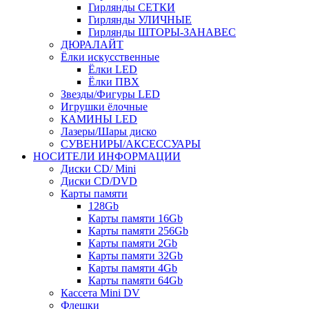
Гирлянды СЕТКИ
Гирлянды УЛИЧНЫЕ
Гирлянды ШТОРЫ-ЗАНАВЕС
ДЮРАЛАЙТ
Ёлки искусственные
Ёлки LED
Ёлки ПВХ
Звезды/Фигуры LED
Игрушки ёлочные
КАМИНЫ LED
Лазеры/Шары диско
СУВЕНИРЫ/АКСЕССУАРЫ
НОСИТЕЛИ ИНФОРМАЦИИ
Диски CD/ Mini
Диски CD/DVD
Карты памяти
128Gb
Карты памяти 16Gb
Карты памяти 256Gb
Карты памяти 2Gb
Карты памяти 32Gb
Карты памяти 4Gb
Карты памяти 64Gb
Кассета Mini DV
Флешки