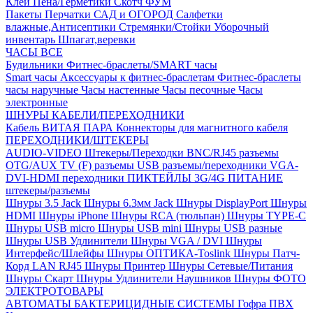
Клей
Пена/Герметики
Скотч
ФУМ
Пакеты
Перчатки
САД и ОГОРОД
Салфетки
влажные,Антисептики
Стремянки/Стойки
Уборочный
инвентарь
Шпагат,веревки
ЧАСЫ ВСЕ
Будильники
Фитнес-браслеты/SMART часы
Smart часы
Аксессуары к фитнес-браслетам
Фитнес-браслеты
часы наручные
Часы настенные
Часы песочные
Часы
электронные
ШНУРЫ КАБЕЛИ/ПЕРЕХОДНИКИ
Кабель ВИТАЯ ПАРА
Коннекторы для магнитного кабеля
ПЕРЕХОДНИКИ/ШТЕКЕРЫ
AUDIO-VIDEO Штекеры/Переходки
BNC/RJ45 разъемы
OTG/AUX
TV (F) разъемы
USB разъемы/переходники
VGA-
DVI-HDMI переходники
ПИКТЕЙЛЫ 3G/4G
ПИТАНИЕ
штекеры/разъемы
Шнуры 3.5 Jack
Шнуры 6.3мм Jack
Шнуры DisplayPort
Шнуры
HDMI
Шнуры iPhone
Шнуры RCA (тюльпан)
Шнуры TYPE-C
Шнуры USB micro
Шнуры USB mini
Шнуры USB разные
Шнуры USB Удлинители
Шнуры VGA / DVI
Шнуры
Интерфейс/Шлейфы
Шнуры ОПТИКА-Toslink
Шнуры Патч-
Корд LAN RJ45
Шнуры Принтер
Шнуры Сетевые/Питания
Шнуры Скарт
Шнуры Удлинители Наушников
Шнуры ФОТО
ЭЛЕКТРОТОВАРЫ
АВТОМАТЫ
БАКТЕРИЦИДНЫЕ СИСТЕМЫ
Гофра ПВХ