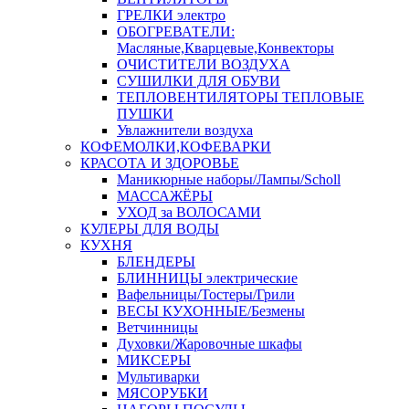
ГРЕЛКИ электро
ОБОГРЕВАТЕЛИ:
Масляные,Кварцевые,Конвекторы
ОЧИСТИТЕЛИ ВОЗДУХА
СУШИЛКИ ДЛЯ ОБУВИ
ТЕПЛОВЕНТИЛЯТОРЫ ТЕПЛОВЫЕ
ПУШКИ
Увлажнители воздуха
КОФЕМОЛКИ,КОФЕВАРКИ
КРАСОТА И ЗДОРОВЬЕ
Маникюрные наборы/Лампы/Scholl
МАССАЖЁРЫ
УХОД за ВОЛОСАМИ
КУЛЕРЫ ДЛЯ ВОДЫ
КУХНЯ
БЛЕНДЕРЫ
БЛИННИЦЫ электрические
Вафельницы/Тостеры/Грили
ВЕСЫ КУХОННЫЕ/Безмены
Ветчинницы
Духовки/Жаровочные шкафы
МИКСЕРЫ
Мультиварки
МЯСОРУБКИ