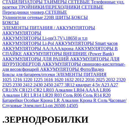
СТАБИЛИЗАТОРЫ
ТАЙМЕРЫ СЕТЕВЫЕ
Телефонные удл.
разетки
ТРОЙНИКИ/ПЕРЕХОДНИКИ СЕТЕВЫЕ
Переходники универ,СЕТЕВЫЕ
Удлинители сетевые 220В
ЩИТЫ,БОКСЫ
БОКСЫ
ЭЛЕМЕНТЫ ПИТАНИЯ / АККУМУЛЯТОРЫ
АККУМУЛЯТОРЫ
АККУМУЛЯТОРЫ Li-on(3,7V),18650 и т.п
АККУМУЛЯТОРЫ Li-Pol
АККУМУЛЯТОРЫ Smart часов
АККУМУЛЯТОРЫ АА/ААА/крона
АККУМУЛЯТОРЫ В
СПАЙКЕ
АККУМУЛЯТОРЫ ВНЕШНИЕ (Power Bank)
АККУМУЛЯТОРЫ ДЛЯ РАЦИЙ
АККУМУЛЯТОРЫ ДЛЯ
ШУРУПОВЕРТОВ
АККУМУЛЯТОРЫ свинцово-кислотные-
для весов/фонарей
АККУМУЛЯТОРЫ Фото/Видео
Боксы для батареек/отсеки
ЭЛЕМЕНТЫ ПИТАНИЯ
1025
1216
1220
1225
1616
1620
1632
2012
2016
2025
2032
2320
2325
2330
2412
2430
2450
2477
3R12 квадрат 4,5v
A23
A27
CR1/3N
CR123
CR2
LR03 Алкалин
LR04 AAAA
LR06
Алкалин
LR1
LR14
LR20
R03 Соль
R06 Соль
R14
R20
Батарейки Особые
Крона LR Алкалин
Крона R Соль
Часовые/
Слуховые
Элем.пит.Li-on 26500,14505
.ЗЕРНОДРОБИЛКИ