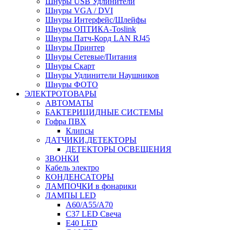
Шнуры USB Удлинители
Шнуры VGA / DVI
Шнуры Интерфейс/Шлейфы
Шнуры ОПТИКА-Toslink
Шнуры Патч-Корд LAN RJ45
Шнуры Принтер
Шнуры Сетевые/Питания
Шнуры Скарт
Шнуры Удлинители Наушников
Шнуры ФОТО
ЭЛЕКТРОТОВАРЫ
АВТОМАТЫ
БАКТЕРИЦИДНЫЕ СИСТЕМЫ
Гофра ПВХ
Клипсы
ДАТЧИКИ,ДЕТЕКТОРЫ
ДЕТЕКТОРЫ ОСВЕЩЕНИЯ
ЗВОНКИ
Кабель электро
КОНДЕНСАТОРЫ
ЛАМПОЧКИ в фонарики
ЛАМПЫ LED
A60/A55/A70
C37 LED Свеча
E40 LED