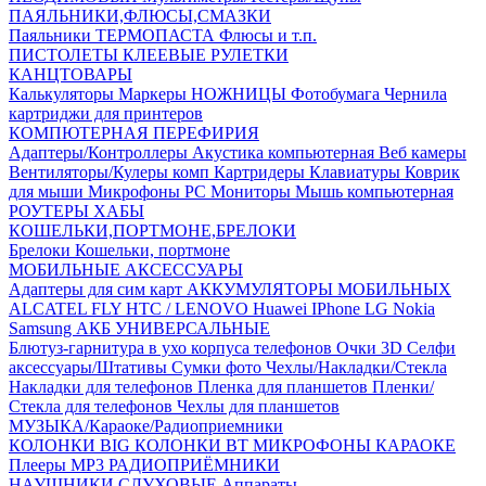
ПАЯЛЬНИКИ,ФЛЮСЫ,СМАЗКИ
Паяльники
ТЕРМОПАСТА
Флюсы и т.п.
ПИСТОЛЕТЫ КЛЕЕВЫЕ
РУЛЕТКИ
КАНЦТОВАРЫ
Калькуляторы
Маркеры
НОЖНИЦЫ
Фотобумага
Чернила
картриджи для принтеров
КОМПЮТЕРНАЯ ПЕРЕФИРИЯ
Адаптеры/Контроллеры
Акустика компьютерная
Веб камеры
Вентиляторы/Кулеры комп
Картридеры
Клавиатуры
Коврик
для мыши
Микрофоны PC
Мониторы
Мышь компьютерная
РОУТЕРЫ
ХАБЫ
КОШЕЛЬКИ,ПОРТМОНЕ,БРЕЛОКИ
Брелоки
Кошельки, портмоне
МОБИЛЬНЫЕ АКСЕССУАРЫ
Адаптеры для сим карт
АККУМУЛЯТОРЫ МОБИЛЬНЫХ
ALCATEL
FLY
HTC / LENOVO
Huawei
IPhone
LG
Nokia
Samsung
АКБ УНИВЕРСАЛЬНЫЕ
Блютуз-гарнитура в ухо
корпуса телефонов
Очки 3D
Селфи
аксессуары/Штативы
Сумки фото
Чехлы/Накладки/Стекла
Накладки для телефонов
Пленка для планшетов
Пленки/
Стекла для телефонов
Чехлы для планшетов
МУЗЫКА/Караоке/Радиоприемники
КОЛОНКИ BIG
КОЛОНКИ BT
МИКРОФОНЫ КАРАОКЕ
Плееры MP3
РАДИОПРИЁМНИКИ
НАУШНИКИ,СЛУХОВЫЕ Аппараты