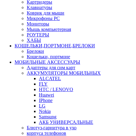
Картридеры
Клавиатуры
Коврик для мыши
Микрофоны PC
Мониторы
Мышь компьютерная
РОУТЕРЫ
ХАБЫ
КОШЕЛЬКИ,ПОРТМОНЕ,БРЕЛОКИ
Брелоки
Кошельки, портмоне
МОБИЛЬНЫЕ АКСЕССУАРЫ
Адаптеры для сим карт
АККУМУЛЯТОРЫ МОБИЛЬНЫХ
ALCATEL
FLY
HTC / LENOVO
Huawei
IPhone
LG
Nokia
Samsung
АКБ УНИВЕРСАЛЬНЫЕ
Блютуз-гарнитура в ухо
корпуса телефонов