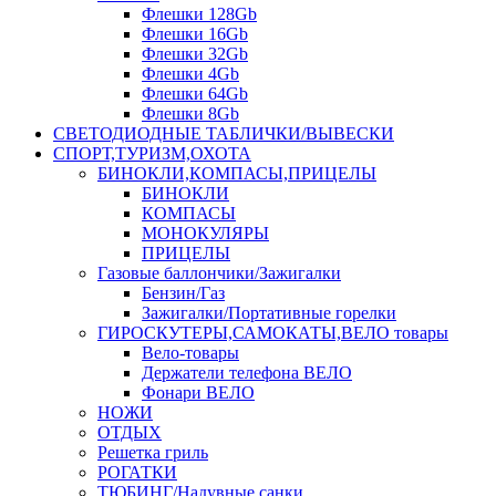
Флешки 128Gb
Флешки 16Gb
Флешки 32Gb
Флешки 4Gb
Флешки 64Gb
Флешки 8Gb
СВЕТОДИОДНЫЕ ТАБЛИЧКИ/ВЫВЕСКИ
СПОРТ,ТУРИЗМ,ОХОТА
БИНОКЛИ,КОМПАСЫ,ПРИЦЕЛЫ
БИНОКЛИ
КОМПАСЫ
МОНОКУЛЯРЫ
ПРИЦЕЛЫ
Газовые баллончики/Зажигалки
Бензин/Газ
Зажигалки/Портативные горелки
ГИРОСКУТЕРЫ,САМОКАТЫ,ВЕЛО товары
Вело-товары
Держатели телефона ВЕЛО
Фонари ВЕЛО
НОЖИ
ОТДЫХ
Решетка гриль
РОГАТКИ
ТЮБИНГ/Надувные санки