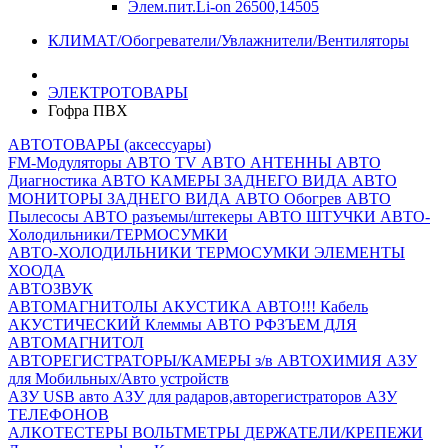
Элем.пит.Li-on 26500,14505
КЛИМАТ/Обогреватели/Увлажнители/Вентиляторы
ЭЛЕКТРОТОВАРЫ
Гофра ПВХ
АВТОТОВАРЫ (аксессуары)
FM-Модуляторы
АВТО TV
АВТО АНТЕННЫ
АВТО
Диагностика
АВТО КАМЕРЫ ЗАДНЕГО ВИДА
АВТО
МОНИТОРЫ ЗАДНЕГО ВИДА
АВТО Обогрев
АВТО
Пылесосы
АВТО разъемы/штекеры
АВТО ШТУЧКИ
АВТО-
Холодильники/ТЕРМОСУМКИ
АВТО-ХОЛОДИЛЬНИКИ
ТЕРМОСУМКИ
ЭЛЕМЕНТЫ
ХООДА
АВТОЗВУК
АВТОМАГНИТОЛЫ
АКУСТИКА АВТО!!!
Кабель
АКУСТИЧЕСКИЙ
Клеммы АВТО
РФЗЪЕМ ДЛЯ
АВТОМАГНИТОЛ
АВТОРЕГИСТРАТОРЫ/КАМЕРЫ з/в
АВТОХИМИЯ
АЗУ
для Мобильных/Авто устройств
АЗУ USB авто
АЗУ для радаров,авторегистраторов
АЗУ
ТЕЛЕФОНОВ
АЛКОТЕСТЕРЫ
ВОЛЬТМЕТРЫ
ДЕРЖАТЕЛИ/КРЕПЕЖИ