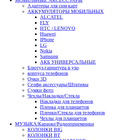
МОБИЛЬНЫЕ АКСЕССУАРЫ
Адаптеры для сим карт
АККУМУЛЯТОРЫ МОБИЛЬНЫХ
ALCATEL
FLY
HTC / LENOVO
Huawei
IPhone
LG
Nokia
Samsung
АКБ УНИВЕРСАЛЬНЫЕ
Блютуз-гарнитура в ухо
корпуса телефонов
Очки 3D
Селфи аксессуары/Штативы
Сумки фото
Чехлы/Накладки/Стекла
Накладки для телефонов
Пленка для планшетов
Пленки/Стекла для телефонов
Чехлы для планшетов
МУЗЫКА/Караоке/Радиоприемники
КОЛОНКИ BIG
КОЛОНКИ BT