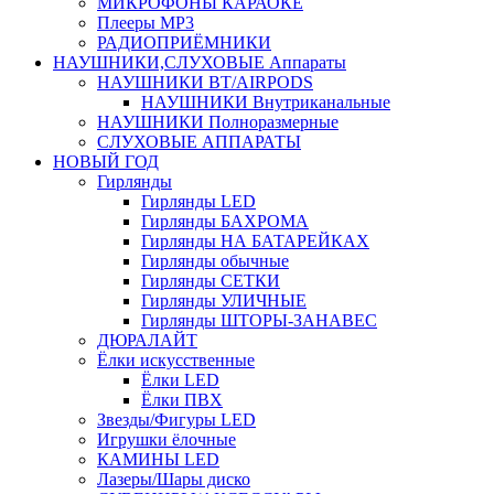
МИКРОФОНЫ КАРАОКЕ
Плееры MP3
РАДИОПРИЁМНИКИ
НАУШНИКИ,СЛУХОВЫЕ Аппараты
НАУШНИКИ BT/AIRPODS
НАУШНИКИ Внутриканальные
НАУШНИКИ Полноразмерные
СЛУХОВЫЕ АППАРАТЫ
НОВЫЙ ГОД
Гирлянды
Гирлянды LED
Гирлянды БАХРОМА
Гирлянды НА БАТАРЕЙКАХ
Гирлянды обычные
Гирлянды СЕТКИ
Гирлянды УЛИЧНЫЕ
Гирлянды ШТОРЫ-ЗАНАВЕС
ДЮРАЛАЙТ
Ёлки искусственные
Ёлки LED
Ёлки ПВХ
Звезды/Фигуры LED
Игрушки ёлочные
КАМИНЫ LED
Лазеры/Шары диско