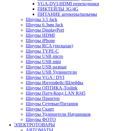
VGA-DVI-HDMI переходники
ПИКТЕЙЛЫ 3G/4G
ПИТАНИЕ штекеры/разъемы
Шнуры 3.5 Jack
Шнуры 6.3мм Jack
Шнуры DisplayPort
Шнуры HDMI
Шнуры iPhone
Шнуры RCA (тюльпан)
Шнуры TYPE-C
Шнуры USB micro
Шнуры USB mini
Шнуры USB разные
Шнуры USB Удлинители
Шнуры VGA / DVI
Шнуры Интерфейс/Шлейфы
Шнуры ОПТИКА-Toslink
Шнуры Патч-Корд LAN RJ45
Шнуры Принтер
Шнуры Сетевые/Питания
Шнуры Скарт
Шнуры Удлинители Наушников
Шнуры ФОТО
ЭЛЕКТРОТОВАРЫ
АВТОМАТЫ