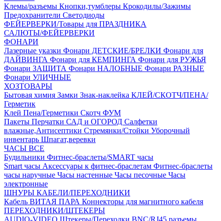
Клемы/разъемы
Кнопки,тумблеры
Крокодилы/Зажимы
Предохранители
Светодиоды
ФЕЙЕРВЕРКИ/Товары для ПРАЗДНИКА
САЛЮТЫ/ФЕЙЕРВЕРКИ
ФОНАРИ
Лазерные указки
Фонари ДЕТСКИЕ/БРЕЛКИ
Фонари для
ДАЙВИНГА
Фонари для КЕМПИНГА
Фонари для РУЖЬЯ
Фонари ЗАЩИТА
Фонари НАЛОБНЫЕ
Фонари РАЗНЫЕ
Фонари УЛИЧНЫЕ
ХОЗТОВАРЫ
Бытовая химия
Замки
Знак-наклейка
КЛЕЙ/СКОТЧ/ПЕНА/
Герметик
Клей
Пена/Герметики
Скотч
ФУМ
Пакеты
Перчатки
САД и ОГОРОД
Салфетки
влажные,Антисептики
Стремянки/Стойки
Уборочный
инвентарь
Шпагат,веревки
ЧАСЫ ВСЕ
Будильники
Фитнес-браслеты/SMART часы
Smart часы
Аксессуары к фитнес-браслетам
Фитнес-браслеты
часы наручные
Часы настенные
Часы песочные
Часы
электронные
ШНУРЫ КАБЕЛИ/ПЕРЕХОДНИКИ
Кабель ВИТАЯ ПАРА
Коннекторы для магнитного кабеля
ПЕРЕХОДНИКИ/ШТЕКЕРЫ
AUDIO-VIDEO Штекеры/Переходки
BNC/RJ45 разъемы