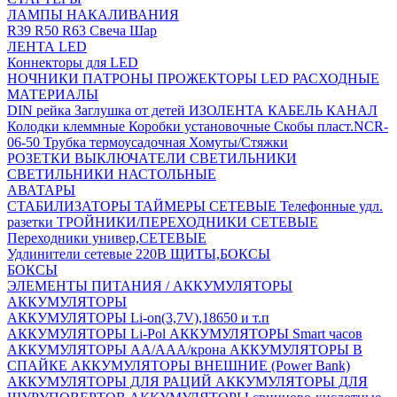
ЛАМПЫ НАКАЛИВАНИЯ
R39
R50
R63
Свеча
Шар
ЛЕНТА LED
Коннекторы для LED
НОЧНИКИ
ПАТРОНЫ
ПРОЖЕКТОРЫ LED
РАСХОДНЫЕ
МАТЕРИАЛЫ
DIN рейка
Заглушка от детей
ИЗОЛЕНТА
КАБЕЛЬ КАНАЛ
Колодки клеммные
Коробки установочные
Скобы пласт.NCR-
06-50
Трубка термоусадочная
Хомуты/Стяжки
РОЗЕТКИ ВЫКЛЮЧАТЕЛИ
СВЕТИЛЬНИКИ
СВЕТИЛЬНИКИ НАСТОЛЬНЫЕ
АВАТАРЫ
СТАБИЛИЗАТОРЫ
ТАЙМЕРЫ СЕТЕВЫЕ
Телефонные удл.
разетки
ТРОЙНИКИ/ПЕРЕХОДНИКИ СЕТЕВЫЕ
Переходники универ,СЕТЕВЫЕ
Удлинители сетевые 220В
ЩИТЫ,БОКСЫ
БОКСЫ
ЭЛЕМЕНТЫ ПИТАНИЯ / АККУМУЛЯТОРЫ
АККУМУЛЯТОРЫ
АККУМУЛЯТОРЫ Li-on(3,7V),18650 и т.п
АККУМУЛЯТОРЫ Li-Pol
АККУМУЛЯТОРЫ Smart часов
АККУМУЛЯТОРЫ АА/ААА/крона
АККУМУЛЯТОРЫ В
СПАЙКЕ
АККУМУЛЯТОРЫ ВНЕШНИЕ (Power Bank)
АККУМУЛЯТОРЫ ДЛЯ РАЦИЙ
АККУМУЛЯТОРЫ ДЛЯ