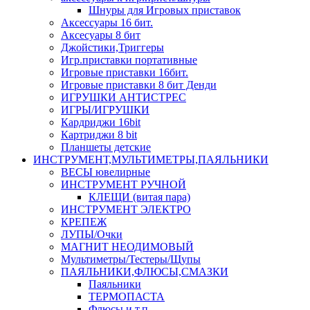
Шнуры для Игровых приставок
Аксессуары 16 бит.
Аксесуары 8 бит
Джойстики,Триггеры
Игр.приставки портативные
Игровые приставки 16бит.
Игровые приставки 8 бит Денди
ИГРУШКИ АНТИСТРЕС
ИГРЫ/ИГРУШКИ
Кардриджи 16bit
Картриджи 8 bit
Планшеты детские
ИНСТРУМЕНТ,МУЛЬТИМЕТРЫ,ПАЯЛЬНИКИ
ВЕСЫ ювелирные
ИНСТРУМЕНТ РУЧНОЙ
КЛЕЩИ (витая пара)
ИНСТРУМЕНТ ЭЛЕКТРО
КРЕПЕЖ
ЛУПЫ/Очки
МАГНИТ НЕОДИМОВЫЙ
Мультиметры/Тестеры/Щупы
ПАЯЛЬНИКИ,ФЛЮСЫ,СМАЗКИ
Паяльники
ТЕРМОПАСТА
Флюсы и т.п.