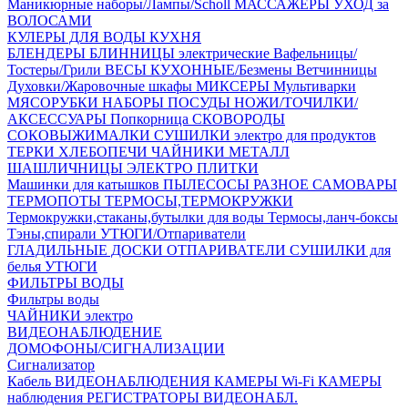
Маникюрные наборы/Лампы/Scholl
МАССАЖЁРЫ
УХОД за
ВОЛОСАМИ
КУЛЕРЫ ДЛЯ ВОДЫ
КУХНЯ
БЛЕНДЕРЫ
БЛИННИЦЫ электрические
Вафельницы/
Тостеры/Грили
ВЕСЫ КУХОННЫЕ/Безмены
Ветчинницы
Духовки/Жаровочные шкафы
МИКСЕРЫ
Мультиварки
МЯСОРУБКИ
НАБОРЫ ПОСУДЫ
НОЖИ/ТОЧИЛКИ/
АКСЕССУАРЫ
Попкорница
СКОВОРОДЫ
СОКОВЫЖИМАЛКИ
СУШИЛКИ электро для продуктов
ТЕРКИ
ХЛЕБОПЕЧИ
ЧАЙНИКИ МЕТАЛЛ
ШАШЛИЧНИЦЫ
ЭЛЕКТРО ПЛИТКИ
Машинки для катышков
ПЫЛЕСОСЫ
РАЗНОЕ
САМОВАРЫ
ТЕРМОПОТЫ
ТЕРМОСЫ,ТЕРМОКРУЖКИ
Термокружки,стаканы,бутылки для воды
Термосы,ланч-боксы
Тэны,спирали
УТЮГИ/Отпариватели
ГЛАДИЛЬНЫЕ ДОСКИ
ОТПАРИВАТЕЛИ
СУШИЛКИ для
белья
УТЮГИ
ФИЛЬТРЫ ВОДЫ
Фильтры воды
ЧАЙНИКИ электро
ВИДЕОНАБЛЮДЕНИЕ
ДОМОФОНЫ/СИГНАЛИЗАЦИИ
Сигнализатор
Кабель ВИДЕОНАБЛЮДЕНИЯ
КАМЕРЫ Wi-Fi
КАМЕРЫ
наблюдения
РЕГИСТРАТОРЫ ВИДЕОНАБЛ.