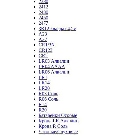
2330
2412
2430
2450
2477
3R12 квадрат 4,5v
A23
A27
CR1/3N
CR123
CR2
LR03 Алкалин
LR04 AAAA
LR06 Алкалин
LR1
LR14
LR20
R03 Соль
R06 Соль
R14
R20
Батарейки Особые
Крона LR Алкалин
Крона R Соль
Часовые/Слуховые