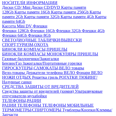
НОСИТЕЛИ ИНФОРМАЦИИ
Диски CD/ Mini
Диски CD/DVD
Карты памяти
128Gb
Карты памяти 16Gb
Карты памяти 256Gb
Карты
памяти 2Gb
Карты памяти 32Gb
Карты памяти 4Gb
Карты
памяти 64Gb
Кассета Mini DV
Флешки
Флешки 128Gb
Флешки 16Gb
Флешки 32Gb
Флешки 4Gb
Флешки 64Gb
Флешки 8Gb
СВЕТОДИОДНЫЕ ТАБЛИЧКИ/ВЫВЕСКИ
СПОРТ,ТУРИЗМ,ОХОТА
БИНОКЛИ,КОМПАСЫ,ПРИЦЕЛЫ
БИНОКЛИ
КОМПАСЫ
МОНОКУЛЯРЫ
ПРИЦЕЛЫ
Газовые баллончики/Зажигалки
Бензин/Газ
Зажигалки/Портативные горелки
ГИРОСКУТЕРЫ,САМОКАТЫ,ВЕЛО товары
Вело-товары
Держатели телефона ВЕЛО
Фонари ВЕЛО
НОЖИ
ОТДЫХ
Решетка гриль
РОГАТКИ
ТЮБИНГ/
Надувные санки
СРЕДСТВА ЗАЩИТЫ ОТ ВРЕДИТЕЛЕЙ
Средства защиты от вредителей (химия)
Ультразвуковые
отпугиватели,мухабойки
ТЕЛЕФОНЫ,РАЦИИ
РАЦИИ
ТЕЛЕФОНЫ
ТЕЛЕФОНЫ МОБИЛЬНЫЕ
ТЕРМОМЕТРЫ/СПИРТОМЕРЫ
Тумблеры/Кнопки/Клеммы/
Запчасти