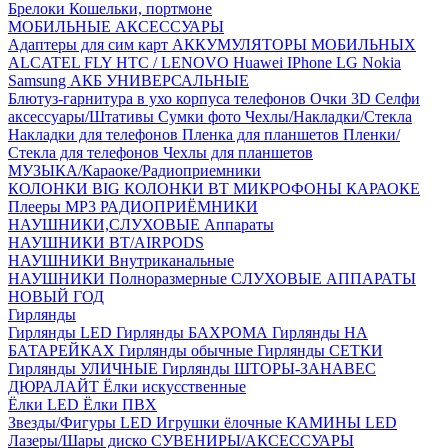
Брелоки
Кошельки, портмоне
МОБИЛЬНЫЕ АКСЕССУАРЫ
Адаптеры для сим карт
АККУМУЛЯТОРЫ МОБИЛЬНЫХ
ALCATEL
FLY
HTC / LENOVO
Huawei
IPhone
LG
Nokia
Samsung
АКБ УНИВЕРСАЛЬНЫЕ
Блютуз-гарнитура в ухо
корпуса телефонов
Очки 3D
Селфи
аксессуары/Штативы
Сумки фото
Чехлы/Накладки/Стекла
Накладки для телефонов
Пленка для планшетов
Пленки/
Стекла для телефонов
Чехлы для планшетов
МУЗЫКА/Караоке/Радиоприемники
КОЛОНКИ BIG
КОЛОНКИ BT
МИКРОФОНЫ КАРАОКЕ
Плееры MP3
РАДИОПРИЁМНИКИ
НАУШНИКИ,СЛУХОВЫЕ Аппараты
НАУШНИКИ BT/AIRPODS
НАУШНИКИ Внутриканальные
НАУШНИКИ Полноразмерные
СЛУХОВЫЕ АППАРАТЫ
НОВЫЙ ГОД
Гирлянды
Гирлянды LED
Гирлянды БАХРОМА
Гирлянды НА
БАТАРЕЙКАХ
Гирлянды обычные
Гирлянды СЕТКИ
Гирлянды УЛИЧНЫЕ
Гирлянды ШТОРЫ-ЗАНАВЕС
ДЮРАЛАЙТ
Ёлки искусственные
Ёлки LED
Ёлки ПВХ
Звезды/Фигуры LED
Игрушки ёлочные
КАМИНЫ LED
Лазеры/Шары диско
СУВЕНИРЫ/АКСЕССУАРЫ