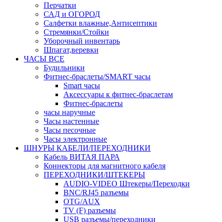
Перчатки
САД и ОГОРОД
Салфетки влажные,Антисептики
Стремянки/Стойки
Уборочный инвентарь
Шпагат,веревки
ЧАСЫ ВСЕ
Будильники
Фитнес-браслеты/SMART часы
Smart часы
Аксессуары к фитнес-браслетам
Фитнес-браслеты
часы наручные
Часы настенные
Часы песочные
Часы электронные
ШНУРЫ КАБЕЛИ/ПЕРЕХОДНИКИ
Кабель ВИТАЯ ПАРА
Коннекторы для магнитного кабеля
ПЕРЕХОДНИКИ/ШТЕКЕРЫ
AUDIO-VIDEO Штекеры/Переходки
BNC/RJ45 разъемы
OTG/AUX
TV (F) разъемы
USB разъемы/переходники