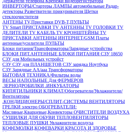
Держатели телефона
Крепежи видеорегистратора
ИНВЕРТОРЫ/Стартеры
ЛАМПЫ автомобильные
Радар-
детекторы
Разветвители прикуривателя
Щетки
стеклоочистителя
АНТЕНЫ ТV,Приставки DVB-T,ПУЛЬТЫ
TV Smart ПРИСТАВКИ
TV АНТЕННЫ
TV ГОЛОВКИ
TV
ДЕЛИТЕЛИ
TV КАБЕЛЬ
TV КРОНШТЕЙНЫ
TV
ПРИСТАВКИ
АНТЕННЫ ИНТЕРНЕТ/GSM
Платы
антенные/усилители
ПУЛЬТЫ
Блоки питания/Трансформаторы/Зарядные устройства
БЛОКИ ПИТ.АНТЕННЫЕ
БЛОКИ ПИТАНИЯ
СЗУ 18650
СЗУ для Мобильных устройст
СЗУ
СЗУ для ПЛАНШЕТОВ
СЗУ зарядка Ноутбука
СЗУ Зарядные АА/ааа
Трансформаторы
БЫТОВАЯ ТЕХНИКА/Фильтры воды
ВЕСЫ НАПОЛЬНЫЕ
Для ФЕРМЕРОВ
.ЗЕРНОДРОБИЛКИ
.ИНКУБАТОРЫ
КИПЯТИЛЬНИКИ
КЛИМАТ/Обогреватели/Увлажнители/
Вентиляторы
.КОНДИЦИОНЕРЫ/СПЛИТ-СИСТЕМЫ
ВЕНТИЛЯТОРЫ
ГРЕЛКИ электро
ОБОГРЕВАТЕЛИ:
Масляные,Кварцевые,Конвекторы
ОЧИСТИТЕЛИ ВОЗДУХА
СУШИЛКИ ДЛЯ ОБУВИ
ТЕПЛОВЕНТИЛЯТОРЫ
ТЕПЛОВЫЕ ПУШКИ
Увлажнители воздуха
КОФЕМОЛКИ,КОФЕВАРКИ
КРАСОТА И ЗДОРОВЬЕ