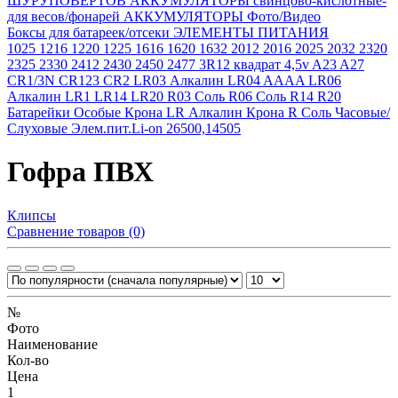
ШУРУПОВЕРТОВ
АККУМУЛЯТОРЫ свинцово-кислотные-
для весов/фонарей
АККУМУЛЯТОРЫ Фото/Видео
Боксы для батареек/отсеки
ЭЛЕМЕНТЫ ПИТАНИЯ
1025
1216
1220
1225
1616
1620
1632
2012
2016
2025
2032
2320
2325
2330
2412
2430
2450
2477
3R12 квадрат 4,5v
A23
A27
CR1/3N
CR123
CR2
LR03 Алкалин
LR04 AAAA
LR06
Алкалин
LR1
LR14
LR20
R03 Соль
R06 Соль
R14
R20
Батарейки Особые
Крона LR Алкалин
Крона R Соль
Часовые/
Слуховые
Элем.пит.Li-on 26500,14505
Гофра ПВХ
Клипсы
Сравнение товаров (0)
№
Фото
Наименование
Кол-во
Цена
1