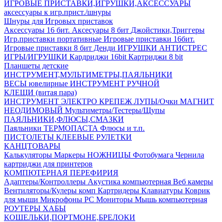
ИГРОВЫЕ ПРИСТАВКИ,ИГРУШКИ,АКСЕССУАРЫ
аксесcуары к игр.прист./шнуры
Шнуры для Игровых приставок
Аксессуары 16 бит.
Аксесуары 8 бит
Джойстики,Триггеры
Игр.приставки портативные
Игровые приставки 16бит.
Игровые приставки 8 бит Денди
ИГРУШКИ АНТИСТРЕС
ИГРЫ/ИГРУШКИ
Кардриджи 16bit
Картриджи 8 bit
Планшеты детские
ИНСТРУМЕНТ,МУЛЬТИМЕТРЫ,ПАЯЛЬНИКИ
ВЕСЫ ювелирные
ИНСТРУМЕНТ РУЧНОЙ
КЛЕЩИ (витая пара)
ИНСТРУМЕНТ ЭЛЕКТРО
КРЕПЕЖ
ЛУПЫ/Очки
МАГНИТ
НЕОДИМОВЫЙ
Мультиметры/Тестеры/Щупы
ПАЯЛЬНИКИ,ФЛЮСЫ,СМАЗКИ
Паяльники
ТЕРМОПАСТА
Флюсы и т.п.
ПИСТОЛЕТЫ КЛЕЕВЫЕ
РУЛЕТКИ
КАНЦТОВАРЫ
Калькуляторы
Маркеры
НОЖНИЦЫ
Фотобумага
Чернила
картриджи для принтеров
КОМПЮТЕРНАЯ ПЕРЕФИРИЯ
Адаптеры/Контроллеры
Акустика компьютерная
Веб камеры
Вентиляторы/Кулеры комп
Картридеры
Клавиатуры
Коврик
для мыши
Микрофоны PC
Мониторы
Мышь компьютерная
РОУТЕРЫ
ХАБЫ
КОШЕЛЬКИ,ПОРТМОНЕ,БРЕЛОКИ