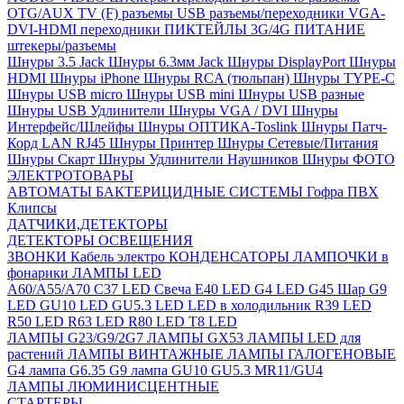
OTG/AUX
TV (F) разъемы
USB разъемы/переходники
VGA-
DVI-HDMI переходники
ПИКТЕЙЛЫ 3G/4G
ПИТАНИЕ
штекеры/разъемы
Шнуры 3.5 Jack
Шнуры 6.3мм Jack
Шнуры DisplayPort
Шнуры
HDMI
Шнуры iPhone
Шнуры RCA (тюльпан)
Шнуры TYPE-C
Шнуры USB micro
Шнуры USB mini
Шнуры USB разные
Шнуры USB Удлинители
Шнуры VGA / DVI
Шнуры
Интерфейс/Шлейфы
Шнуры ОПТИКА-Toslink
Шнуры Патч-
Корд LAN RJ45
Шнуры Принтер
Шнуры Сетевые/Питания
Шнуры Скарт
Шнуры Удлинители Наушников
Шнуры ФОТО
ЭЛЕКТРОТОВАРЫ
АВТОМАТЫ
БАКТЕРИЦИДНЫЕ СИСТЕМЫ
Гофра ПВХ
Клипсы
ДАТЧИКИ,ДЕТЕКТОРЫ
ДЕТЕКТОРЫ ОСВЕЩЕНИЯ
ЗВОНКИ
Кабель электро
КОНДЕНСАТОРЫ
ЛАМПОЧКИ в
фонарики
ЛАМПЫ LED
A60/A55/A70
C37 LED Свеча
E40 LED
G4 LED
G45 Шар
G9
LED
GU10 LED
GU5.3 LED
LED в холодильник
R39 LED
R50 LED
R63 LED
R80 LED
T8 LED
ЛАМПЫ G23/G9/2G7
ЛАМПЫ GX53
ЛАМПЫ LED для
растений
ЛАМПЫ ВИНТАЖНЫЕ
ЛАМПЫ ГАЛОГЕНОВЫЕ
G4 лампа
G6.35
G9 лампа
GU10
GU5.3
MR11/GU4
ЛАМПЫ ЛЮМИНИСЦЕНТНЫЕ
СТАРТЕРЫ