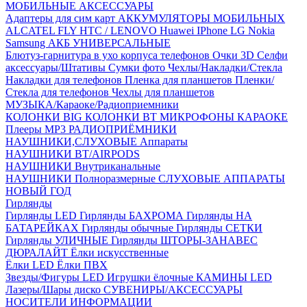
МОБИЛЬНЫЕ АКСЕССУАРЫ
Адаптеры для сим карт
АККУМУЛЯТОРЫ МОБИЛЬНЫХ
ALCATEL
FLY
HTC / LENOVO
Huawei
IPhone
LG
Nokia
Samsung
АКБ УНИВЕРСАЛЬНЫЕ
Блютуз-гарнитура в ухо
корпуса телефонов
Очки 3D
Селфи
аксессуары/Штативы
Сумки фото
Чехлы/Накладки/Стекла
Накладки для телефонов
Пленка для планшетов
Пленки/
Стекла для телефонов
Чехлы для планшетов
МУЗЫКА/Караоке/Радиоприемники
КОЛОНКИ BIG
КОЛОНКИ BT
МИКРОФОНЫ КАРАОКЕ
Плееры MP3
РАДИОПРИЁМНИКИ
НАУШНИКИ,СЛУХОВЫЕ Аппараты
НАУШНИКИ BT/AIRPODS
НАУШНИКИ Внутриканальные
НАУШНИКИ Полноразмерные
СЛУХОВЫЕ АППАРАТЫ
НОВЫЙ ГОД
Гирлянды
Гирлянды LED
Гирлянды БАХРОМА
Гирлянды НА
БАТАРЕЙКАХ
Гирлянды обычные
Гирлянды СЕТКИ
Гирлянды УЛИЧНЫЕ
Гирлянды ШТОРЫ-ЗАНАВЕС
ДЮРАЛАЙТ
Ёлки искусственные
Ёлки LED
Ёлки ПВХ
Звезды/Фигуры LED
Игрушки ёлочные
КАМИНЫ LED
Лазеры/Шары диско
СУВЕНИРЫ/АКСЕССУАРЫ
НОСИТЕЛИ ИНФОРМАЦИИ