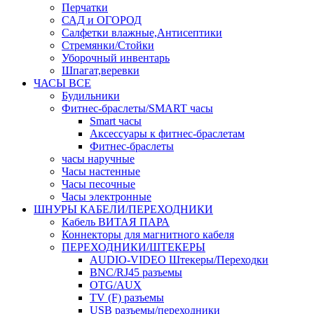
Перчатки
САД и ОГОРОД
Салфетки влажные,Антисептики
Стремянки/Стойки
Уборочный инвентарь
Шпагат,веревки
ЧАСЫ ВСЕ
Будильники
Фитнес-браслеты/SMART часы
Smart часы
Аксессуары к фитнес-браслетам
Фитнес-браслеты
часы наручные
Часы настенные
Часы песочные
Часы электронные
ШНУРЫ КАБЕЛИ/ПЕРЕХОДНИКИ
Кабель ВИТАЯ ПАРА
Коннекторы для магнитного кабеля
ПЕРЕХОДНИКИ/ШТЕКЕРЫ
AUDIO-VIDEO Штекеры/Переходки
BNC/RJ45 разъемы
OTG/AUX
TV (F) разъемы
USB разъемы/переходники