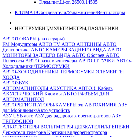
Элем.пит.Li-on 26500,14505
КЛИМАТ/Обогреватели/Увлажнители/Вентиляторы
ИНСТРУМЕНТ,МУЛЬТИМЕТРЫ,ПАЯЛЬНИКИ
АВТОТОВАРЫ (аксессуары)
FM-Модуляторы
АВТО TV
АВТО АНТЕННЫ
АВТО
Диагностика
АВТО КАМЕРЫ ЗАДНЕГО ВИДА
АВТО
МОНИТОРЫ ЗАДНЕГО ВИДА
АВТО Обогрев
АВТО
Пылесосы
АВТО разъемы/штекеры
АВТО ШТУЧКИ
АВТО-
Холодильники/ТЕРМОСУМКИ
АВТО-ХОЛОДИЛЬНИКИ
ТЕРМОСУМКИ
ЭЛЕМЕНТЫ
ХООДА
АВТОЗВУК
АВТОМАГНИТОЛЫ
АКУСТИКА АВТО!!!
Кабель
АКУСТИЧЕСКИЙ
Клеммы АВТО
РФЗЪЕМ ДЛЯ
АВТОМАГНИТОЛ
АВТОРЕГИСТРАТОРЫ/КАМЕРЫ з/в
АВТОХИМИЯ
АЗУ
для Мобильных/Авто устройств
АЗУ USB авто
АЗУ для радаров,авторегистраторов
АЗУ
ТЕЛЕФОНОВ
АЛКОТЕСТЕРЫ
ВОЛЬТМЕТРЫ
ДЕРЖАТЕЛИ/КРЕПЕЖИ
Держатели телефона
Крепежи видеорегистратора