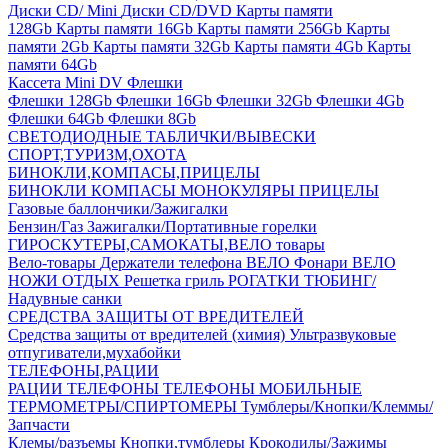
Диски CD/ Mini
Диски CD/DVD
Карты памяти
128Gb
Карты памяти 16Gb
Карты памяти 256Gb
Карты
памяти 2Gb
Карты памяти 32Gb
Карты памяти 4Gb
Карты
памяти 64Gb
Кассета Mini DV
Флешки
Флешки 128Gb
Флешки 16Gb
Флешки 32Gb
Флешки 4Gb
Флешки 64Gb
Флешки 8Gb
СВЕТОДИОДНЫЕ ТАБЛИЧКИ/ВЫВЕСКИ
СПОРТ,ТУРИЗМ,ОХОТА
БИНОКЛИ,КОМПАСЫ,ПРИЦЕЛЫ
БИНОКЛИ
КОМПАСЫ
МОНОКУЛЯРЫ
ПРИЦЕЛЫ
Газовые баллончики/Зажигалки
Бензин/Газ
Зажигалки/Портативные горелки
ГИРОСКУТЕРЫ,САМОКАТЫ,ВЕЛО товары
Вело-товары
Держатели телефона ВЕЛО
Фонари ВЕЛО
НОЖИ
ОТДЫХ
Решетка гриль
РОГАТКИ
ТЮБИНГ/
Надувные санки
СРЕДСТВА ЗАЩИТЫ ОТ ВРЕДИТЕЛЕЙ
Средства защиты от вредителей (химия)
Ультразвуковые
отпугиватели,мухабойки
ТЕЛЕФОНЫ,РАЦИИ
РАЦИИ
ТЕЛЕФОНЫ
ТЕЛЕФОНЫ МОБИЛЬНЫЕ
ТЕРМОМЕТРЫ/СПИРТОМЕРЫ
Тумблеры/Кнопки/Клеммы/
Запчасти
Клемы/разъемы
Кнопки,тумблеры
Крокодилы/Зажимы