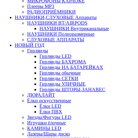
МИКРОФОНЫ КАРАОКЕ
Плееры MP3
РАДИОПРИЁМНИКИ
НАУШНИКИ,СЛУХОВЫЕ Аппараты
НАУШНИКИ BT/AIRPODS
НАУШНИКИ Внутриканальные
НАУШНИКИ Полноразмерные
СЛУХОВЫЕ АППАРАТЫ
НОВЫЙ ГОД
Гирлянды
Гирлянды LED
Гирлянды БАХРОМА
Гирлянды НА БАТАРЕЙКАХ
Гирлянды обычные
Гирлянды СЕТКИ
Гирлянды УЛИЧНЫЕ
Гирлянды ШТОРЫ-ЗАНАВЕС
ДЮРАЛАЙТ
Ёлки искусственные
Ёлки LED
Ёлки ПВХ
Звезды/Фигуры LED
Игрушки ёлочные
КАМИНЫ LED
Лазеры/Шары диско