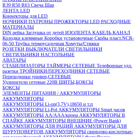
R39
R50
R63
Свеча
Шар
ЛЕНТА LED
Коннекторы для LED
НОЧНИКИ
ПАТРОНЫ
ПРОЖЕКТОРЫ LED
РАСХОДНЫЕ
МАТЕРИАЛЫ
DIN рейка
Заглушка от детей
ИЗОЛЕНТА
КАБЕЛЬ КАНАЛ
Колодки клеммные
Коробки установочные
Скобы пласт.NCR-
06-50
Трубка термоусадочная
Хомуты/Стяжки
РОЗЕТКИ ВЫКЛЮЧАТЕЛИ
СВЕТИЛЬНИКИ
СВЕТИЛЬНИКИ НАСТОЛЬНЫЕ
АВАТАРЫ
СТАБИЛИЗАТОРЫ
ТАЙМЕРЫ СЕТЕВЫЕ
Телефонные удл.
разетки
ТРОЙНИКИ/ПЕРЕХОДНИКИ СЕТЕВЫЕ
Переходники универ,СЕТЕВЫЕ
Удлинители сетевые 220В
ЩИТЫ,БОКСЫ
БОКСЫ
ЭЛЕМЕНТЫ ПИТАНИЯ / АККУМУЛЯТОРЫ
АККУМУЛЯТОРЫ
АККУМУЛЯТОРЫ Li-on(3,7V),18650 и т.п
АККУМУЛЯТОРЫ Li-Pol
АККУМУЛЯТОРЫ Smart часов
АККУМУЛЯТОРЫ АА/ААА/крона
АККУМУЛЯТОРЫ В
СПАЙКЕ
АККУМУЛЯТОРЫ ВНЕШНИЕ (Power Bank)
АККУМУЛЯТОРЫ ДЛЯ РАЦИЙ
АККУМУЛЯТОРЫ ДЛЯ
ШУРУПОВЕРТОВ
АККУМУЛЯТОРЫ свинцово-кислотные-