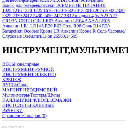
для весов/фонарей
АККУМУЛЯТОРЫ Фото/Видео
Боксы для батареек/отсеки
ЭЛЕМЕНТЫ ПИТАНИЯ
1025
1216
1220
1225
1616
1620
1632
2012
2016
2025
2032
2320
2325
2330
2412
2430
2450
2477
3R12 квадрат 4,5v
A23
A27
CR1/3N
CR123
CR2
LR03 Алкалин
LR04 AAAA
LR06
Алкалин
LR1
LR14
LR20
R03 Соль
R06 Соль
R14
R20
Батарейки Особые
Крона LR Алкалин
Крона R Соль
Часовые/
Слуховые
Элем.пит.Li-on 26500,14505
ИНСТРУМЕНТ,МУЛЬТИМЕ
ВЕСЫ ювелирные
ИНСТРУМЕНТ РУЧНОЙ
ИНСТРУМЕНТ ЭЛЕКТРО
КРЕПЕЖ
ЛУПЫ/Очки
МАГНИТ НЕОДИМОВЫЙ
Мультиметры/Тестеры/Щупы
ПАЯЛЬНИКИ,ФЛЮСЫ,СМАЗКИ
ПИСТОЛЕТЫ КЛЕЕВЫЕ
РУЛЕТКИ
Сравнение товаров (0)