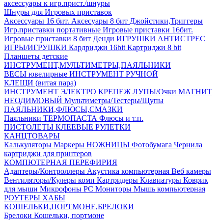
аксесcуары к игр.прист./шнуры
Шнуры для Игровых приставок
Аксессуары 16 бит.
Аксесуары 8 бит
Джойстики,Триггеры
Игр.приставки портативные
Игровые приставки 16бит.
Игровые приставки 8 бит Денди
ИГРУШКИ АНТИСТРЕС
ИГРЫ/ИГРУШКИ
Кардриджи 16bit
Картриджи 8 bit
Планшеты детские
ИНСТРУМЕНТ,МУЛЬТИМЕТРЫ,ПАЯЛЬНИКИ
ВЕСЫ ювелирные
ИНСТРУМЕНТ РУЧНОЙ
КЛЕЩИ (витая пара)
ИНСТРУМЕНТ ЭЛЕКТРО
КРЕПЕЖ
ЛУПЫ/Очки
МАГНИТ
НЕОДИМОВЫЙ
Мультиметры/Тестеры/Щупы
ПАЯЛЬНИКИ,ФЛЮСЫ,СМАЗКИ
Паяльники
ТЕРМОПАСТА
Флюсы и т.п.
ПИСТОЛЕТЫ КЛЕЕВЫЕ
РУЛЕТКИ
КАНЦТОВАРЫ
Калькуляторы
Маркеры
НОЖНИЦЫ
Фотобумага
Чернила
картриджи для принтеров
КОМПЮТЕРНАЯ ПЕРЕФИРИЯ
Адаптеры/Контроллеры
Акустика компьютерная
Веб камеры
Вентиляторы/Кулеры комп
Картридеры
Клавиатуры
Коврик
для мыши
Микрофоны PC
Мониторы
Мышь компьютерная
РОУТЕРЫ
ХАБЫ
КОШЕЛЬКИ,ПОРТМОНЕ,БРЕЛОКИ
Брелоки
Кошельки, портмоне