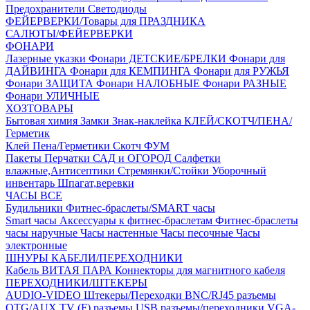
Предохранители
Светодиоды
ФЕЙЕРВЕРКИ/Товары для ПРАЗДНИКА
САЛЮТЫ/ФЕЙЕРВЕРКИ
ФОНАРИ
Лазерные указки
Фонари ДЕТСКИЕ/БРЕЛКИ
Фонари для
ДАЙВИНГА
Фонари для КЕМПИНГА
Фонари для РУЖЬЯ
Фонари ЗАЩИТА
Фонари НАЛОБНЫЕ
Фонари РАЗНЫЕ
Фонари УЛИЧНЫЕ
ХОЗТОВАРЫ
Бытовая химия
Замки
Знак-наклейка
КЛЕЙ/СКОТЧ/ПЕНА/
Герметик
Клей
Пена/Герметики
Скотч
ФУМ
Пакеты
Перчатки
САД и ОГОРОД
Салфетки
влажные,Антисептики
Стремянки/Стойки
Уборочный
инвентарь
Шпагат,веревки
ЧАСЫ ВСЕ
Будильники
Фитнес-браслеты/SMART часы
Smart часы
Аксессуары к фитнес-браслетам
Фитнес-браслеты
часы наручные
Часы настенные
Часы песочные
Часы
электронные
ШНУРЫ КАБЕЛИ/ПЕРЕХОДНИКИ
Кабель ВИТАЯ ПАРА
Коннекторы для магнитного кабеля
ПЕРЕХОДНИКИ/ШТЕКЕРЫ
AUDIO-VIDEO Штекеры/Переходки
BNC/RJ45 разъемы
OTG/AUX
TV (F) разъемы
USB разъемы/переходники
VGA-