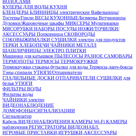
ВОЛОСАМИ
КУЛЕРЫ ДЛЯ ВОДЫ
КУХНЯ
БЛЕНДЕРЫ
БЛИННИЦЫ электрические
Вафельницы/
Тостеры/Грили
ВЕСЫ КУХОННЫЕ/Безмены
Ветчинницы
Духовки/Жаровочные шкафы
МИКСЕРЫ
Мультиварки
МЯСОРУБКИ
НАБОРЫ ПОСУДЫ
НОЖИ/ТОЧИЛКИ/
АКСЕССУАРЫ
Попкорница
СКОВОРОДЫ
СОКОВЫЖИМАЛКИ
СУШИЛКИ электро для продуктов
ТЕРКИ
ХЛЕБОПЕЧИ
ЧАЙНИКИ МЕТАЛЛ
ШАШЛИЧНИЦЫ
ЭЛЕКТРО ПЛИТКИ
Машинки для катышков
ПЫЛЕСОСЫ
РАЗНОЕ
САМОВАРЫ
ТЕРМОПОТЫ
ТЕРМОСЫ,ТЕРМОКРУЖКИ
Термокружки,стаканы,бутылки для воды
Термосы,ланч-боксы
Тэны,спирали
УТЮГИ/Отпариватели
ГЛАДИЛЬНЫЕ ДОСКИ
ОТПАРИВАТЕЛИ
СУШИЛКИ для
белья
УТЮГИ
ФИЛЬТРЫ ВОДЫ
Фильтры воды
ЧАЙНИКИ электро
ВИДЕОНАБЛЮДЕНИЕ
ДОМОФОНЫ/СИГНАЛИЗАЦИИ
Сигнализатор
Кабель ВИДЕОНАБЛЮДЕНИЯ
КАМЕРЫ Wi-Fi
КАМЕРЫ
наблюдения
РЕГИСТРАТОРЫ ВИДЕОНАБЛ.
ИГРОВЫЕ ПРИСТАВКИ,ИГРУШКИ,АКСЕССУАРЫ