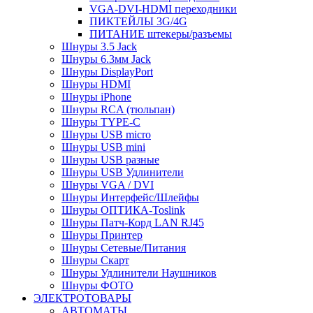
VGA-DVI-HDMI переходники
ПИКТЕЙЛЫ 3G/4G
ПИТАНИЕ штекеры/разъемы
Шнуры 3.5 Jack
Шнуры 6.3мм Jack
Шнуры DisplayPort
Шнуры HDMI
Шнуры iPhone
Шнуры RCA (тюльпан)
Шнуры TYPE-C
Шнуры USB micro
Шнуры USB mini
Шнуры USB разные
Шнуры USB Удлинители
Шнуры VGA / DVI
Шнуры Интерфейс/Шлейфы
Шнуры ОПТИКА-Toslink
Шнуры Патч-Корд LAN RJ45
Шнуры Принтер
Шнуры Сетевые/Питания
Шнуры Скарт
Шнуры Удлинители Наушников
Шнуры ФОТО
ЭЛЕКТРОТОВАРЫ
АВТОМАТЫ