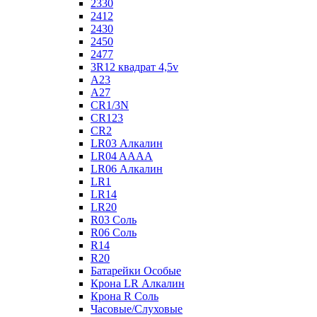
2330
2412
2430
2450
2477
3R12 квадрат 4,5v
A23
A27
CR1/3N
CR123
CR2
LR03 Алкалин
LR04 AAAA
LR06 Алкалин
LR1
LR14
LR20
R03 Соль
R06 Соль
R14
R20
Батарейки Особые
Крона LR Алкалин
Крона R Соль
Часовые/Слуховые