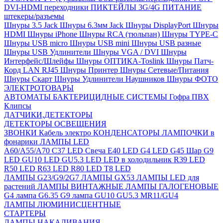
DVI-HDMI переходники
ПИКТЕЙЛЫ 3G/4G
ПИТАНИЕ
штекеры/разъемы
Шнуры 3.5 Jack
Шнуры 6.3мм Jack
Шнуры DisplayPort
Шнуры
HDMI
Шнуры iPhone
Шнуры RCA (тюльпан)
Шнуры TYPE-C
Шнуры USB micro
Шнуры USB mini
Шнуры USB разные
Шнуры USB Удлинители
Шнуры VGA / DVI
Шнуры
Интерфейс/Шлейфы
Шнуры ОПТИКА-Toslink
Шнуры Патч-
Корд LAN RJ45
Шнуры Принтер
Шнуры Сетевые/Питания
Шнуры Скарт
Шнуры Удлинители Наушников
Шнуры ФОТО
ЭЛЕКТРОТОВАРЫ
АВТОМАТЫ
БАКТЕРИЦИДНЫЕ СИСТЕМЫ
Гофра ПВХ
Клипсы
ДАТЧИКИ,ДЕТЕКТОРЫ
ДЕТЕКТОРЫ ОСВЕЩЕНИЯ
ЗВОНКИ
Кабель электро
КОНДЕНСАТОРЫ
ЛАМПОЧКИ в
фонарики
ЛАМПЫ LED
A60/A55/A70
C37 LED Свеча
E40 LED
G4 LED
G45 Шар
G9
LED
GU10 LED
GU5.3 LED
LED в холодильник
R39 LED
R50 LED
R63 LED
R80 LED
T8 LED
ЛАМПЫ G23/G9/2G7
ЛАМПЫ GX53
ЛАМПЫ LED для
растений
ЛАМПЫ ВИНТАЖНЫЕ
ЛАМПЫ ГАЛОГЕНОВЫЕ
G4 лампа
G6.35
G9 лампа
GU10
GU5.3
MR11/GU4
ЛАМПЫ ЛЮМИНИСЦЕНТНЫЕ
СТАРТЕРЫ
ЛАМПЫ НАКАЛИВАНИЯ