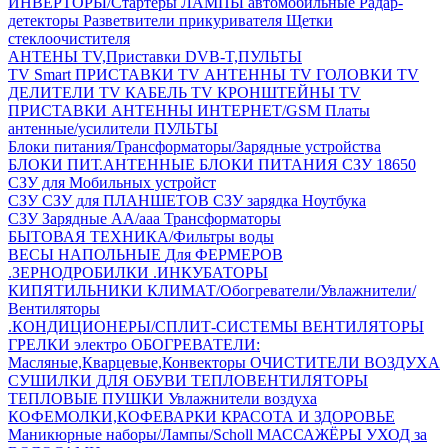
ИНВЕРТОРЫ/Стартеры
ЛАМПЫ автомобильные
Радар-
детекторы
Разветвители прикуривателя
Щетки
стеклоочистителя
АНТЕНЫ ТV,Приставки DVB-T,ПУЛЬТЫ
TV Smart ПРИСТАВКИ
TV АНТЕННЫ
TV ГОЛОВКИ
TV
ДЕЛИТЕЛИ
TV КАБЕЛЬ
TV КРОНШТЕЙНЫ
TV
ПРИСТАВКИ
АНТЕННЫ ИНТЕРНЕТ/GSM
Платы
антенные/усилители
ПУЛЬТЫ
Блоки питания/Трансформаторы/Зарядные устройства
БЛОКИ ПИТ.АНТЕННЫЕ
БЛОКИ ПИТАНИЯ
СЗУ 18650
СЗУ для Мобильных устройст
СЗУ
СЗУ для ПЛАНШЕТОВ
СЗУ зарядка Ноутбука
СЗУ Зарядные АА/ааа
Трансформаторы
БЫТОВАЯ ТЕХНИКА/Фильтры воды
ВЕСЫ НАПОЛЬНЫЕ
Для ФЕРМЕРОВ
.ЗЕРНОДРОБИЛКИ
.ИНКУБАТОРЫ
КИПЯТИЛЬНИКИ
КЛИМАТ/Обогреватели/Увлажнители/
Вентиляторы
.КОНДИЦИОНЕРЫ/СПЛИТ-СИСТЕМЫ
ВЕНТИЛЯТОРЫ
ГРЕЛКИ электро
ОБОГРЕВАТЕЛИ:
Масляные,Кварцевые,Конвекторы
ОЧИСТИТЕЛИ ВОЗДУХА
СУШИЛКИ ДЛЯ ОБУВИ
ТЕПЛОВЕНТИЛЯТОРЫ
ТЕПЛОВЫЕ ПУШКИ
Увлажнители воздуха
КОФЕМОЛКИ,КОФЕВАРКИ
КРАСОТА И ЗДОРОВЬЕ
Маникюрные наборы/Лампы/Scholl
МАССАЖЁРЫ
УХОД за