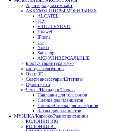
МОБИЛЬНЫЕ АКСЕССУАРЫ
Адаптеры для сим карт
АККУМУЛЯТОРЫ МОБИЛЬНЫХ
ALCATEL
FLY
HTC / LENOVO
Huawei
IPhone
LG
Nokia
Samsung
АКБ УНИВЕРСАЛЬНЫЕ
Блютуз-гарнитура в ухо
корпуса телефонов
Очки 3D
Селфи аксессуары/Штативы
Сумки фото
Чехлы/Накладки/Стекла
Накладки для телефонов
Пленка для планшетов
Пленки/Стекла для телефонов
Чехлы для планшетов
МУЗЫКА/Караоке/Радиоприемники
КОЛОНКИ BIG
КОЛОНКИ BT