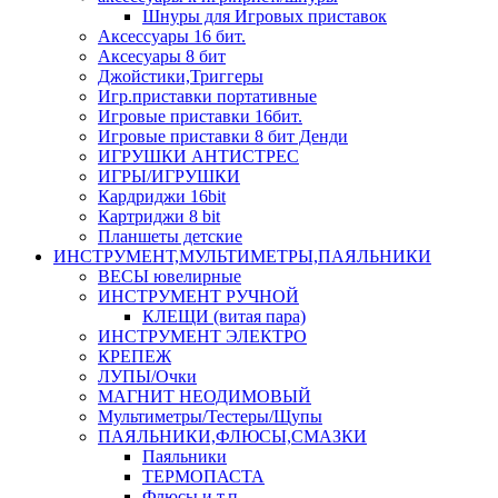
Шнуры для Игровых приставок
Аксессуары 16 бит.
Аксесуары 8 бит
Джойстики,Триггеры
Игр.приставки портативные
Игровые приставки 16бит.
Игровые приставки 8 бит Денди
ИГРУШКИ АНТИСТРЕС
ИГРЫ/ИГРУШКИ
Кардриджи 16bit
Картриджи 8 bit
Планшеты детские
ИНСТРУМЕНТ,МУЛЬТИМЕТРЫ,ПАЯЛЬНИКИ
ВЕСЫ ювелирные
ИНСТРУМЕНТ РУЧНОЙ
КЛЕЩИ (витая пара)
ИНСТРУМЕНТ ЭЛЕКТРО
КРЕПЕЖ
ЛУПЫ/Очки
МАГНИТ НЕОДИМОВЫЙ
Мультиметры/Тестеры/Щупы
ПАЯЛЬНИКИ,ФЛЮСЫ,СМАЗКИ
Паяльники
ТЕРМОПАСТА
Флюсы и т.п.