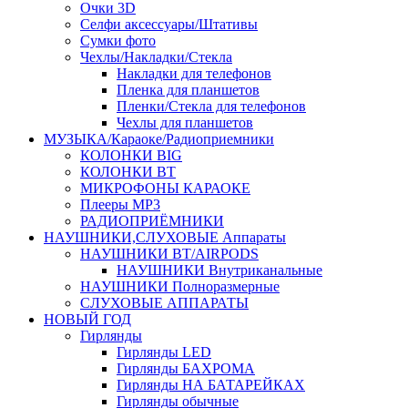
Очки 3D
Селфи аксессуары/Штативы
Сумки фото
Чехлы/Накладки/Стекла
Накладки для телефонов
Пленка для планшетов
Пленки/Стекла для телефонов
Чехлы для планшетов
МУЗЫКА/Караоке/Радиоприемники
КОЛОНКИ BIG
КОЛОНКИ BT
МИКРОФОНЫ КАРАОКЕ
Плееры MP3
РАДИОПРИЁМНИКИ
НАУШНИКИ,СЛУХОВЫЕ Аппараты
НАУШНИКИ BT/AIRPODS
НАУШНИКИ Внутриканальные
НАУШНИКИ Полноразмерные
СЛУХОВЫЕ АППАРАТЫ
НОВЫЙ ГОД
Гирлянды
Гирлянды LED
Гирлянды БАХРОМА
Гирлянды НА БАТАРЕЙКАХ
Гирлянды обычные