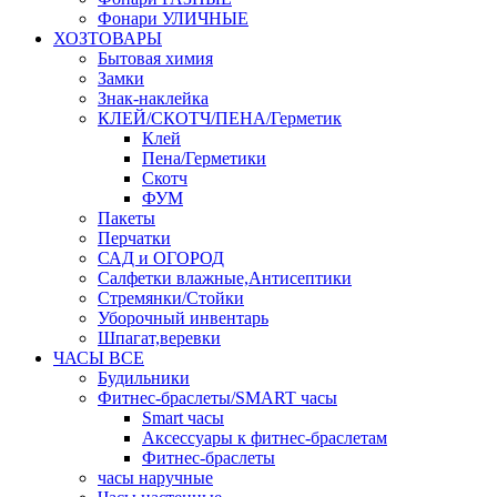
Фонари УЛИЧНЫЕ
ХОЗТОВАРЫ
Бытовая химия
Замки
Знак-наклейка
КЛЕЙ/СКОТЧ/ПЕНА/Герметик
Клей
Пена/Герметики
Скотч
ФУМ
Пакеты
Перчатки
САД и ОГОРОД
Салфетки влажные,Антисептики
Стремянки/Стойки
Уборочный инвентарь
Шпагат,веревки
ЧАСЫ ВСЕ
Будильники
Фитнес-браслеты/SMART часы
Smart часы
Аксессуары к фитнес-браслетам
Фитнес-браслеты
часы наручные