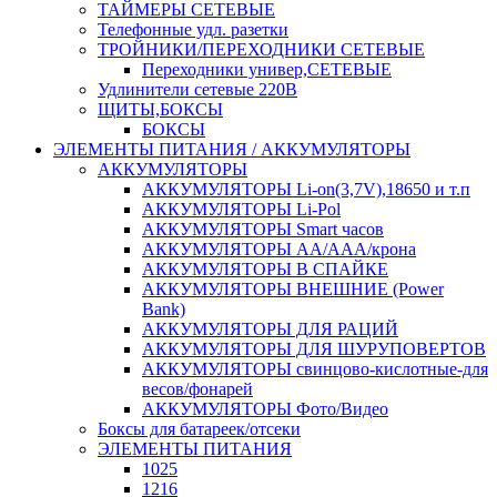
ТАЙМЕРЫ СЕТЕВЫЕ
Телефонные удл. разетки
ТРОЙНИКИ/ПЕРЕХОДНИКИ СЕТЕВЫЕ
Переходники универ,СЕТЕВЫЕ
Удлинители сетевые 220В
ЩИТЫ,БОКСЫ
БОКСЫ
ЭЛЕМЕНТЫ ПИТАНИЯ / АККУМУЛЯТОРЫ
АККУМУЛЯТОРЫ
АККУМУЛЯТОРЫ Li-on(3,7V),18650 и т.п
АККУМУЛЯТОРЫ Li-Pol
АККУМУЛЯТОРЫ Smart часов
АККУМУЛЯТОРЫ АА/ААА/крона
АККУМУЛЯТОРЫ В СПАЙКЕ
АККУМУЛЯТОРЫ ВНЕШНИЕ (Power
Bank)
АККУМУЛЯТОРЫ ДЛЯ РАЦИЙ
АККУМУЛЯТОРЫ ДЛЯ ШУРУПОВЕРТОВ
АККУМУЛЯТОРЫ свинцово-кислотные-для
весов/фонарей
АККУМУЛЯТОРЫ Фото/Видео
Боксы для батареек/отсеки
ЭЛЕМЕНТЫ ПИТАНИЯ
1025
1216