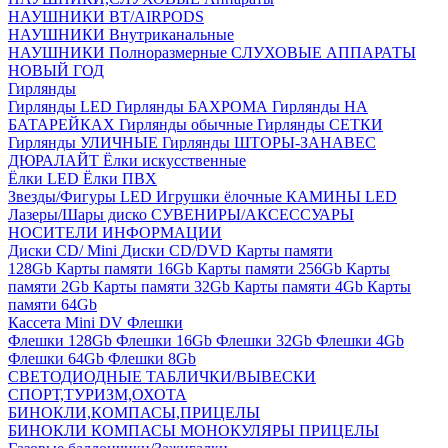
НАУШНИКИ BT/AIRPODS
НАУШНИКИ Внутриканальные
НАУШНИКИ Полноразмерные
СЛУХОВЫЕ АППАРАТЫ
НОВЫЙ ГОД
Гирлянды
Гирлянды LED
Гирлянды БАХРОМА
Гирлянды НА
БАТАРЕЙКАХ
Гирлянды обычные
Гирлянды СЕТКИ
Гирлянды УЛИЧНЫЕ
Гирлянды ШТОРЫ-ЗАНАВЕС
ДЮРАЛАЙТ
Ёлки искусственные
Ёлки LED
Ёлки ПВХ
Звезды/Фигуры LED
Игрушки ёлочные
КАМИНЫ LED
Лазеры/Шары диско
СУВЕНИРЫ/АКСЕССУАРЫ
НОСИТЕЛИ ИНФОРМАЦИИ
Диски CD/ Mini
Диски CD/DVD
Карты памяти
128Gb
Карты памяти 16Gb
Карты памяти 256Gb
Карты
памяти 2Gb
Карты памяти 32Gb
Карты памяти 4Gb
Карты
памяти 64Gb
Кассета Mini DV
Флешки
Флешки 128Gb
Флешки 16Gb
Флешки 32Gb
Флешки 4Gb
Флешки 64Gb
Флешки 8Gb
СВЕТОДИОДНЫЕ ТАБЛИЧКИ/ВЫВЕСКИ
СПОРТ,ТУРИЗМ,ОХОТА
БИНОКЛИ,КОМПАСЫ,ПРИЦЕЛЫ
БИНОКЛИ
КОМПАСЫ
МОНОКУЛЯРЫ
ПРИЦЕЛЫ