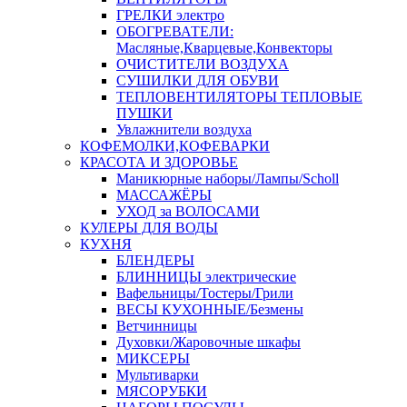
ГРЕЛКИ электро
ОБОГРЕВАТЕЛИ:
Масляные,Кварцевые,Конвекторы
ОЧИСТИТЕЛИ ВОЗДУХА
СУШИЛКИ ДЛЯ ОБУВИ
ТЕПЛОВЕНТИЛЯТОРЫ ТЕПЛОВЫЕ
ПУШКИ
Увлажнители воздуха
КОФЕМОЛКИ,КОФЕВАРКИ
КРАСОТА И ЗДОРОВЬЕ
Маникюрные наборы/Лампы/Scholl
МАССАЖЁРЫ
УХОД за ВОЛОСАМИ
КУЛЕРЫ ДЛЯ ВОДЫ
КУХНЯ
БЛЕНДЕРЫ
БЛИННИЦЫ электрические
Вафельницы/Тостеры/Грили
ВЕСЫ КУХОННЫЕ/Безмены
Ветчинницы
Духовки/Жаровочные шкафы
МИКСЕРЫ
Мультиварки
МЯСОРУБКИ