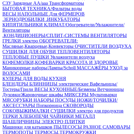
СЗУ Зарядные АА/ааа
Трансформаторы
БЫТОВАЯ ТЕХНИКА/Фильтры воды
ВЕСЫ НАПОЛЬНЫЕ
Для ФЕРМЕРОВ
.ЗЕРНОДРОБИЛКИ
.ИНКУБАТОРЫ
КИПЯТИЛЬНИКИ
КЛИМАТ/Обогреватели/Увлажнители/
Вентиляторы
.КОНДИЦИОНЕРЫ/СПЛИТ-СИСТЕМЫ
ВЕНТИЛЯТОРЫ
ГРЕЛКИ электро
ОБОГРЕВАТЕЛИ:
Масляные,Кварцевые,Конвекторы
ОЧИСТИТЕЛИ ВОЗДУХА
СУШИЛКИ ДЛЯ ОБУВИ
ТЕПЛОВЕНТИЛЯТОРЫ
ТЕПЛОВЫЕ ПУШКИ
Увлажнители воздуха
КОФЕМОЛКИ,КОФЕВАРКИ
КРАСОТА И ЗДОРОВЬЕ
Маникюрные наборы/Лампы/Scholl
МАССАЖЁРЫ
УХОД за
ВОЛОСАМИ
КУЛЕРЫ ДЛЯ ВОДЫ
КУХНЯ
БЛЕНДЕРЫ
БЛИННИЦЫ электрические
Вафельницы/
Тостеры/Грили
ВЕСЫ КУХОННЫЕ/Безмены
Ветчинницы
Духовки/Жаровочные шкафы
МИКСЕРЫ
Мультиварки
МЯСОРУБКИ
НАБОРЫ ПОСУДЫ
НОЖИ/ТОЧИЛКИ/
АКСЕССУАРЫ
Попкорница
СКОВОРОДЫ
СОКОВЫЖИМАЛКИ
СУШИЛКИ электро для продуктов
ТЕРКИ
ХЛЕБОПЕЧИ
ЧАЙНИКИ МЕТАЛЛ
ШАШЛИЧНИЦЫ
ЭЛЕКТРО ПЛИТКИ
Машинки для катышков
ПЫЛЕСОСЫ
РАЗНОЕ
САМОВАРЫ
ТЕРМОПОТЫ
ТЕРМОСЫ,ТЕРМОКРУЖКИ