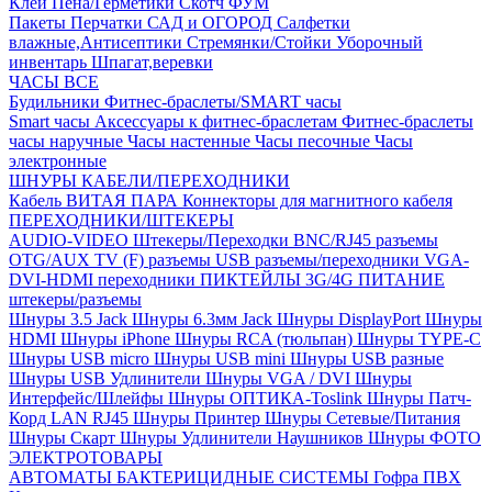
Клей
Пена/Герметики
Скотч
ФУМ
Пакеты
Перчатки
САД и ОГОРОД
Салфетки
влажные,Антисептики
Стремянки/Стойки
Уборочный
инвентарь
Шпагат,веревки
ЧАСЫ ВСЕ
Будильники
Фитнес-браслеты/SMART часы
Smart часы
Аксессуары к фитнес-браслетам
Фитнес-браслеты
часы наручные
Часы настенные
Часы песочные
Часы
электронные
ШНУРЫ КАБЕЛИ/ПЕРЕХОДНИКИ
Кабель ВИТАЯ ПАРА
Коннекторы для магнитного кабеля
ПЕРЕХОДНИКИ/ШТЕКЕРЫ
AUDIO-VIDEO Штекеры/Переходки
BNC/RJ45 разъемы
OTG/AUX
TV (F) разъемы
USB разъемы/переходники
VGA-
DVI-HDMI переходники
ПИКТЕЙЛЫ 3G/4G
ПИТАНИЕ
штекеры/разъемы
Шнуры 3.5 Jack
Шнуры 6.3мм Jack
Шнуры DisplayPort
Шнуры
HDMI
Шнуры iPhone
Шнуры RCA (тюльпан)
Шнуры TYPE-C
Шнуры USB micro
Шнуры USB mini
Шнуры USB разные
Шнуры USB Удлинители
Шнуры VGA / DVI
Шнуры
Интерфейс/Шлейфы
Шнуры ОПТИКА-Toslink
Шнуры Патч-
Корд LAN RJ45
Шнуры Принтер
Шнуры Сетевые/Питания
Шнуры Скарт
Шнуры Удлинители Наушников
Шнуры ФОТО
ЭЛЕКТРОТОВАРЫ
АВТОМАТЫ
БАКТЕРИЦИДНЫЕ СИСТЕМЫ
Гофра ПВХ