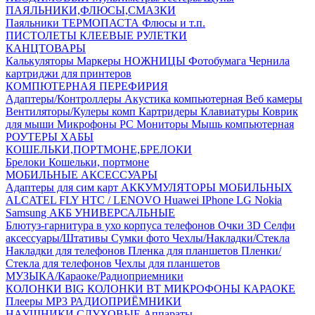
ПАЯЛЬНИКИ,ФЛЮСЫ,СМАЗКИ
Паяльники
ТЕРМОПАСТА
Флюсы и т.п.
ПИСТОЛЕТЫ КЛЕЕВЫЕ
РУЛЕТКИ
КАНЦТОВАРЫ
Калькуляторы
Маркеры
НОЖНИЦЫ
Фотобумага
Чернила
картриджи для принтеров
КОМПЮТЕРНАЯ ПЕРЕФИРИЯ
Адаптеры/Контроллеры
Акустика компьютерная
Веб камеры
Вентиляторы/Кулеры комп
Картридеры
Клавиатуры
Коврик
для мыши
Микрофоны PC
Мониторы
Мышь компьютерная
РОУТЕРЫ
ХАБЫ
КОШЕЛЬКИ,ПОРТМОНЕ,БРЕЛОКИ
Брелоки
Кошельки, портмоне
МОБИЛЬНЫЕ АКСЕССУАРЫ
Адаптеры для сим карт
АККУМУЛЯТОРЫ МОБИЛЬНЫХ
ALCATEL
FLY
HTC / LENOVO
Huawei
IPhone
LG
Nokia
Samsung
АКБ УНИВЕРСАЛЬНЫЕ
Блютуз-гарнитура в ухо
корпуса телефонов
Очки 3D
Селфи
аксессуары/Штативы
Сумки фото
Чехлы/Накладки/Стекла
Накладки для телефонов
Пленка для планшетов
Пленки/
Стекла для телефонов
Чехлы для планшетов
МУЗЫКА/Караоке/Радиоприемники
КОЛОНКИ BIG
КОЛОНКИ BT
МИКРОФОНЫ КАРАОКЕ
Плееры MP3
РАДИОПРИЁМНИКИ
НАУШНИКИ,СЛУХОВЫЕ Аппараты