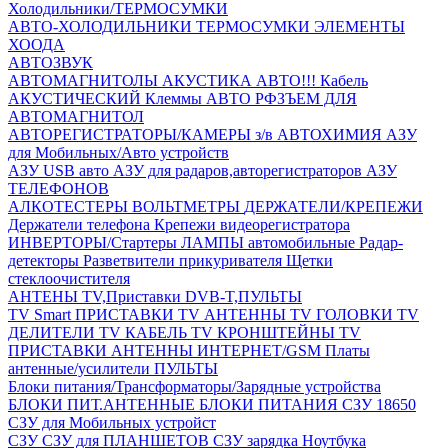
Холодильники/ТЕРМОСУМКИ
АВТО-ХОЛОДИЛЬНИКИ
ТЕРМОСУМКИ
ЭЛЕМЕНТЫ
ХООДА
АВТОЗВУК
АВТОМАГНИТОЛЫ
АКУСТИКА АВТО!!!
Кабель
АКУСТИЧЕСКИЙ
Клеммы АВТО
РФЗЪЕМ ДЛЯ
АВТОМАГНИТОЛ
АВТОРЕГИСТРАТОРЫ/КАМЕРЫ з/в
АВТОХИМИЯ
АЗУ
для Мобильных/Авто устройств
АЗУ USB авто
АЗУ для радаров,авторегистраторов
АЗУ
ТЕЛЕФОНОВ
АЛКОТЕСТЕРЫ
ВОЛЬТМЕТРЫ
ДЕРЖАТЕЛИ/КРЕПЕЖИ
Держатели телефона
Крепежи видеорегистратора
ИНВЕРТОРЫ/Стартеры
ЛАМПЫ автомобильные
Радар-
детекторы
Разветвители прикуривателя
Щетки
стеклоочистителя
АНТЕНЫ ТV,Приставки DVB-T,ПУЛЬТЫ
TV Smart ПРИСТАВКИ
TV АНТЕННЫ
TV ГОЛОВКИ
TV
ДЕЛИТЕЛИ
TV КАБЕЛЬ
TV КРОНШТЕЙНЫ
TV
ПРИСТАВКИ
АНТЕННЫ ИНТЕРНЕТ/GSM
Платы
антенные/усилители
ПУЛЬТЫ
Блоки питания/Трансформаторы/Зарядные устройства
БЛОКИ ПИТ.АНТЕННЫЕ
БЛОКИ ПИТАНИЯ
СЗУ 18650
СЗУ для Мобильных устройст
СЗУ
СЗУ для ПЛАНШЕТОВ
СЗУ зарядка Ноутбука