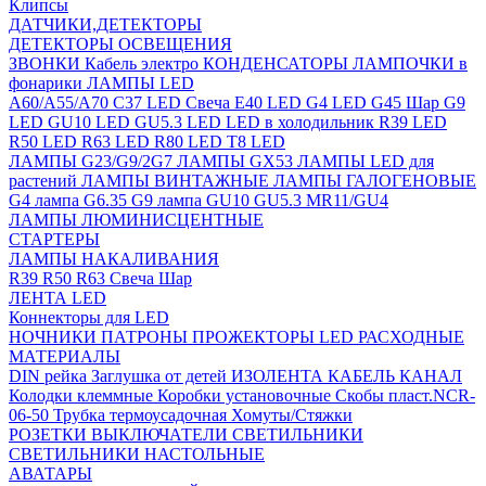
Клипсы
ДАТЧИКИ,ДЕТЕКТОРЫ
ДЕТЕКТОРЫ ОСВЕЩЕНИЯ
ЗВОНКИ
Кабель электро
КОНДЕНСАТОРЫ
ЛАМПОЧКИ в
фонарики
ЛАМПЫ LED
A60/A55/A70
C37 LED Свеча
E40 LED
G4 LED
G45 Шар
G9
LED
GU10 LED
GU5.3 LED
LED в холодильник
R39 LED
R50 LED
R63 LED
R80 LED
T8 LED
ЛАМПЫ G23/G9/2G7
ЛАМПЫ GX53
ЛАМПЫ LED для
растений
ЛАМПЫ ВИНТАЖНЫЕ
ЛАМПЫ ГАЛОГЕНОВЫЕ
G4 лампа
G6.35
G9 лампа
GU10
GU5.3
MR11/GU4
ЛАМПЫ ЛЮМИНИСЦЕНТНЫЕ
СТАРТЕРЫ
ЛАМПЫ НАКАЛИВАНИЯ
R39
R50
R63
Свеча
Шар
ЛЕНТА LED
Коннекторы для LED
НОЧНИКИ
ПАТРОНЫ
ПРОЖЕКТОРЫ LED
РАСХОДНЫЕ
МАТЕРИАЛЫ
DIN рейка
Заглушка от детей
ИЗОЛЕНТА
КАБЕЛЬ КАНАЛ
Колодки клеммные
Коробки установочные
Скобы пласт.NCR-
06-50
Трубка термоусадочная
Хомуты/Стяжки
РОЗЕТКИ ВЫКЛЮЧАТЕЛИ
СВЕТИЛЬНИКИ
СВЕТИЛЬНИКИ НАСТОЛЬНЫЕ
АВАТАРЫ