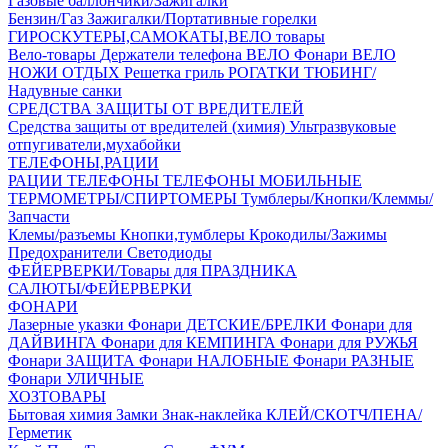
Газовые баллончики/Зажигалки
Бензин/Газ
Зажигалки/Портативные горелки
ГИРОСКУТЕРЫ,САМОКАТЫ,ВЕЛО товары
Вело-товары
Держатели телефона ВЕЛО
Фонари ВЕЛО
НОЖИ
ОТДЫХ
Решетка гриль
РОГАТКИ
ТЮБИНГ/
Надувные санки
СРЕДСТВА ЗАЩИТЫ ОТ ВРЕДИТЕЛЕЙ
Средства защиты от вредителей (химия)
Ультразвуковые
отпугиватели,мухабойки
ТЕЛЕФОНЫ,РАЦИИ
РАЦИИ
ТЕЛЕФОНЫ
ТЕЛЕФОНЫ МОБИЛЬНЫЕ
ТЕРМОМЕТРЫ/СПИРТОМЕРЫ
Тумблеры/Кнопки/Клеммы/
Запчасти
Клемы/разъемы
Кнопки,тумблеры
Крокодилы/Зажимы
Предохранители
Светодиоды
ФЕЙЕРВЕРКИ/Товары для ПРАЗДНИКА
САЛЮТЫ/ФЕЙЕРВЕРКИ
ФОНАРИ
Лазерные указки
Фонари ДЕТСКИЕ/БРЕЛКИ
Фонари для
ДАЙВИНГА
Фонари для КЕМПИНГА
Фонари для РУЖЬЯ
Фонари ЗАЩИТА
Фонари НАЛОБНЫЕ
Фонари РАЗНЫЕ
Фонари УЛИЧНЫЕ
ХОЗТОВАРЫ
Бытовая химия
Замки
Знак-наклейка
КЛЕЙ/СКОТЧ/ПЕНА/
Герметик