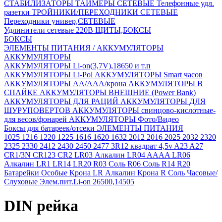
СТАБИЛИЗАТОРЫ
ТАЙМЕРЫ СЕТЕВЫЕ
Телефонные удл.
разетки
ТРОЙНИКИ/ПЕРЕХОДНИКИ СЕТЕВЫЕ
Переходники универ,СЕТЕВЫЕ
Удлинители сетевые 220В
ЩИТЫ,БОКСЫ
БОКСЫ
ЭЛЕМЕНТЫ ПИТАНИЯ / АККУМУЛЯТОРЫ
АККУМУЛЯТОРЫ
АККУМУЛЯТОРЫ Li-on(3,7V),18650 и т.п
АККУМУЛЯТОРЫ Li-Pol
АККУМУЛЯТОРЫ Smart часов
АККУМУЛЯТОРЫ АА/ААА/крона
АККУМУЛЯТОРЫ В
СПАЙКЕ
АККУМУЛЯТОРЫ ВНЕШНИЕ (Power Bank)
АККУМУЛЯТОРЫ ДЛЯ РАЦИЙ
АККУМУЛЯТОРЫ ДЛЯ
ШУРУПОВЕРТОВ
АККУМУЛЯТОРЫ свинцово-кислотные-
для весов/фонарей
АККУМУЛЯТОРЫ Фото/Видео
Боксы для батареек/отсеки
ЭЛЕМЕНТЫ ПИТАНИЯ
1025
1216
1220
1225
1616
1620
1632
2012
2016
2025
2032
2320
2325
2330
2412
2430
2450
2477
3R12 квадрат 4,5v
A23
A27
CR1/3N
CR123
CR2
LR03 Алкалин
LR04 AAAA
LR06
Алкалин
LR1
LR14
LR20
R03 Соль
R06 Соль
R14
R20
Батарейки Особые
Крона LR Алкалин
Крона R Соль
Часовые/
Слуховые
Элем.пит.Li-on 26500,14505
DIN рейка