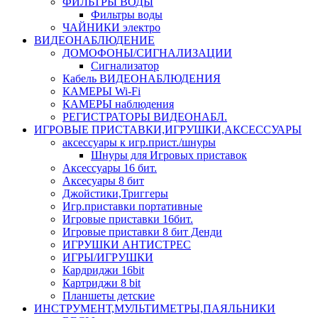
ФИЛЬТРЫ ВОДЫ
Фильтры воды
ЧАЙНИКИ электро
ВИДЕОНАБЛЮДЕНИЕ
ДОМОФОНЫ/СИГНАЛИЗАЦИИ
Сигнализатор
Кабель ВИДЕОНАБЛЮДЕНИЯ
КАМЕРЫ Wi-Fi
КАМЕРЫ наблюдения
РЕГИСТРАТОРЫ ВИДЕОНАБЛ.
ИГРОВЫЕ ПРИСТАВКИ,ИГРУШКИ,АКСЕССУАРЫ
аксесcуары к игр.прист./шнуры
Шнуры для Игровых приставок
Аксессуары 16 бит.
Аксесуары 8 бит
Джойстики,Триггеры
Игр.приставки портативные
Игровые приставки 16бит.
Игровые приставки 8 бит Денди
ИГРУШКИ АНТИСТРЕС
ИГРЫ/ИГРУШКИ
Кардриджи 16bit
Картриджи 8 bit
Планшеты детские
ИНСТРУМЕНТ,МУЛЬТИМЕТРЫ,ПАЯЛЬНИКИ