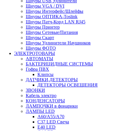
Шнуры USB Удлинители
Шнуры VGA / DVI
Шнуры Интерфейс/Шлейфы
Шнуры ОПТИКА-Toslink
Шнуры Патч-Корд LAN RJ45
Шнуры Принтер
Шнуры Сетевые/Питания
Шнуры Скарт
Шнуры Удлинители Наушников
Шнуры ФОТО
ЭЛЕКТРОТОВАРЫ
АВТОМАТЫ
БАКТЕРИЦИДНЫЕ СИСТЕМЫ
Гофра ПВХ
Клипсы
ДАТЧИКИ,ДЕТЕКТОРЫ
ДЕТЕКТОРЫ ОСВЕЩЕНИЯ
ЗВОНКИ
Кабель электро
КОНДЕНСАТОРЫ
ЛАМПОЧКИ в фонарики
ЛАМПЫ LED
A60/A55/A70
C37 LED Свеча
E40 LED