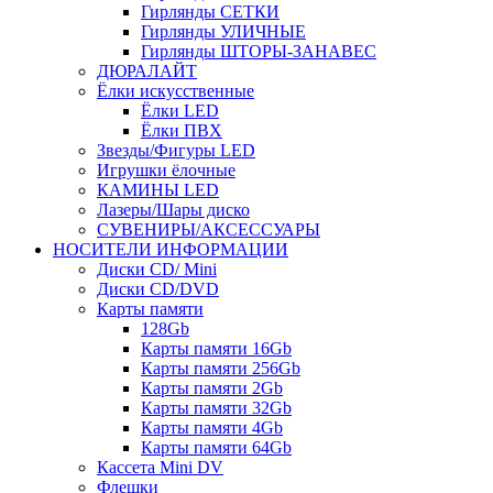
Гирлянды СЕТКИ
Гирлянды УЛИЧНЫЕ
Гирлянды ШТОРЫ-ЗАНАВЕС
ДЮРАЛАЙТ
Ёлки искусственные
Ёлки LED
Ёлки ПВХ
Звезды/Фигуры LED
Игрушки ёлочные
КАМИНЫ LED
Лазеры/Шары диско
СУВЕНИРЫ/АКСЕССУАРЫ
НОСИТЕЛИ ИНФОРМАЦИИ
Диски CD/ Mini
Диски CD/DVD
Карты памяти
128Gb
Карты памяти 16Gb
Карты памяти 256Gb
Карты памяти 2Gb
Карты памяти 32Gb
Карты памяти 4Gb
Карты памяти 64Gb
Кассета Mini DV
Флешки