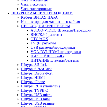
Часы настенные
Часы песочные
Часы электронные
ШНУРЫ КАБЕЛИ/ПЕРЕХОДНИКИ
Кабель ВИТАЯ ПАРА
Коннекторы для магнитного кабеля
ПЕРЕХОДНИКИ/ШТЕКЕРЫ
AUDIO-VIDEO Штекеры/Переходки
BNC/RJ45 разъемы
OTG/AUX
TV (F) разъемы
USB разъемы/переходники
VGA-DVI-HDMI переходники
ПИКТЕЙЛЫ 3G/4G
ПИТАНИЕ штекеры/разъемы
Шнуры 3.5 Jack
Шнуры 6.3мм Jack
Шнуры DisplayPort
Шнуры HDMI
Шнуры iPhone
Шнуры RCA (тюльпан)
Шнуры TYPE-C
Шнуры USB micro
Шнуры USB mini
Шнуры USB разные