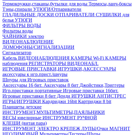
Термокружки,стаканы,бутылки для воды
Термосы,ланч-боксы
Тэны,спирали
УТЮГИ/Отпариватели
ГЛАДИЛЬНЫЕ ДОСКИ
ОТПАРИВАТЕЛИ
СУШИЛКИ для
белья
УТЮГИ
ФИЛЬТРЫ ВОДЫ
Фильтры воды
ЧАЙНИКИ электро
ВИДЕОНАБЛЮДЕНИЕ
ДОМОФОНЫ/СИГНАЛИЗАЦИИ
Сигнализатор
Кабель ВИДЕОНАБЛЮДЕНИЯ
КАМЕРЫ Wi-Fi
КАМЕРЫ
наблюдения
РЕГИСТРАТОРЫ ВИДЕОНАБЛ.
ИГРОВЫЕ ПРИСТАВКИ,ИГРУШКИ,АКСЕССУАРЫ
аксесcуары к игр.прист./шнуры
Шнуры для Игровых приставок
Аксессуары 16 бит.
Аксесуары 8 бит
Джойстики,Триггеры
Игр.приставки портативные
Игровые приставки 16бит.
Игровые приставки 8 бит Денди
ИГРУШКИ АНТИСТРЕС
ИГРЫ/ИГРУШКИ
Кардриджи 16bit
Картриджи 8 bit
Планшеты детские
ИНСТРУМЕНТ,МУЛЬТИМЕТРЫ,ПАЯЛЬНИКИ
ВЕСЫ ювелирные
ИНСТРУМЕНТ РУЧНОЙ
КЛЕЩИ (витая пара)
ИНСТРУМЕНТ ЭЛЕКТРО
КРЕПЕЖ
ЛУПЫ/Очки
МАГНИТ
НЕОДИМОВЫЙ
Мультиметры/Тестеры/Щупы