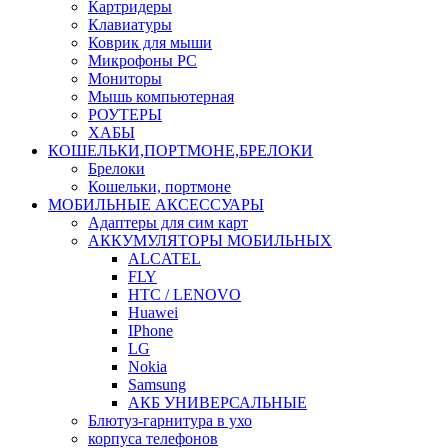
Картридеры
Клавиатуры
Коврик для мыши
Микрофоны PC
Мониторы
Мышь компьютерная
РОУТЕРЫ
ХАБЫ
КОШЕЛЬКИ,ПОРТМОНЕ,БРЕЛОКИ
Брелоки
Кошельки, портмоне
МОБИЛЬНЫЕ АКСЕССУАРЫ
Адаптеры для сим карт
АККУМУЛЯТОРЫ МОБИЛЬНЫХ
ALCATEL
FLY
HTC / LENOVO
Huawei
IPhone
LG
Nokia
Samsung
АКБ УНИВЕРСАЛЬНЫЕ
Блютуз-гарнитура в ухо
корпуса телефонов