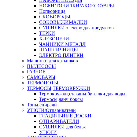
НАБОРЫ ПОСУДЫ
НОЖИ/ТОЧИЛКИ/АКСЕССУАРЫ
Попкорница
СКОВОРОДЫ
СОКОВЫЖИМАЛКИ
СУШИЛКИ электро для продуктов
ТЕРКИ
ХЛЕБОПЕЧИ
ЧАЙНИКИ МЕТАЛЛ
ШАШЛИЧНИЦЫ
ЭЛЕКТРО ПЛИТКИ
Машинки для катышков
ПЫЛЕСОСЫ
РАЗНОЕ
САМОВАРЫ
ТЕРМОПОТЫ
ТЕРМОСЫ,ТЕРМОКРУЖКИ
Термокружки,стаканы,бутылки для воды
Термосы,ланч-боксы
Тэны,спирали
УТЮГИ/Отпариватели
ГЛАДИЛЬНЫЕ ДОСКИ
ОТПАРИВАТЕЛИ
СУШИЛКИ для белья
УТЮГИ