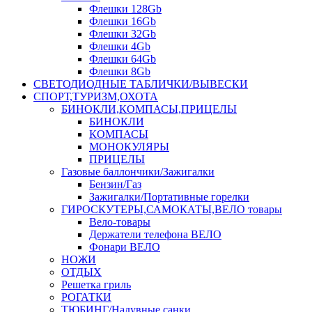
Флешки 128Gb
Флешки 16Gb
Флешки 32Gb
Флешки 4Gb
Флешки 64Gb
Флешки 8Gb
СВЕТОДИОДНЫЕ ТАБЛИЧКИ/ВЫВЕСКИ
СПОРТ,ТУРИЗМ,ОХОТА
БИНОКЛИ,КОМПАСЫ,ПРИЦЕЛЫ
БИНОКЛИ
КОМПАСЫ
МОНОКУЛЯРЫ
ПРИЦЕЛЫ
Газовые баллончики/Зажигалки
Бензин/Газ
Зажигалки/Портативные горелки
ГИРОСКУТЕРЫ,САМОКАТЫ,ВЕЛО товары
Вело-товары
Держатели телефона ВЕЛО
Фонари ВЕЛО
НОЖИ
ОТДЫХ
Решетка гриль
РОГАТКИ
ТЮБИНГ/Надувные санки