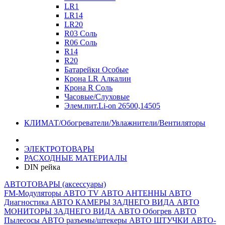
LR1
LR14
LR20
R03 Соль
R06 Соль
R14
R20
Батарейки Особые
Крона LR Алкалин
Крона R Соль
Часовые/Слуховые
Элем.пит.Li-on 26500,14505
КЛИМАТ/Обогреватели/Увлажнители/Вентиляторы
ЭЛЕКТРОТОВАРЫ
РАСХОДНЫЕ МАТЕРИАЛЫ
DIN рейка
АВТОТОВАРЫ (аксессуары)
FM-Модуляторы
АВТО TV
АВТО АНТЕННЫ
АВТО
Диагностика
АВТО КАМЕРЫ ЗАДНЕГО ВИДА
АВТО
МОНИТОРЫ ЗАДНЕГО ВИДА
АВТО Обогрев
АВТО
Пылесосы
АВТО разъемы/штекеры
АВТО ШТУЧКИ
АВТО-