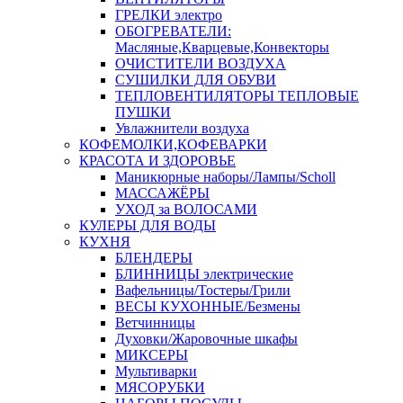
ГРЕЛКИ электро
ОБОГРЕВАТЕЛИ:
Масляные,Кварцевые,Конвекторы
ОЧИСТИТЕЛИ ВОЗДУХА
СУШИЛКИ ДЛЯ ОБУВИ
ТЕПЛОВЕНТИЛЯТОРЫ ТЕПЛОВЫЕ
ПУШКИ
Увлажнители воздуха
КОФЕМОЛКИ,КОФЕВАРКИ
КРАСОТА И ЗДОРОВЬЕ
Маникюрные наборы/Лампы/Scholl
МАССАЖЁРЫ
УХОД за ВОЛОСАМИ
КУЛЕРЫ ДЛЯ ВОДЫ
КУХНЯ
БЛЕНДЕРЫ
БЛИННИЦЫ электрические
Вафельницы/Тостеры/Грили
ВЕСЫ КУХОННЫЕ/Безмены
Ветчинницы
Духовки/Жаровочные шкафы
МИКСЕРЫ
Мультиварки
МЯСОРУБКИ