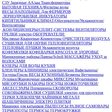
СЗУ Зарядные АА/ааа
Трансформаторы
БЫТОВАЯ ТЕХНИКА/Фильтры воды
ВЕСЫ НАПОЛЬНЫЕ
Для ФЕРМЕРОВ
.ЗЕРНОДРОБИЛКИ
.ИНКУБАТОРЫ
КИПЯТИЛЬНИКИ
КЛИМАТ/Обогреватели/Увлажнители/
Вентиляторы
.КОНДИЦИОНЕРЫ/СПЛИТ-СИСТЕМЫ
ВЕНТИЛЯТОРЫ
ГРЕЛКИ электро
ОБОГРЕВАТЕЛИ:
Масляные,Кварцевые,Конвекторы
ОЧИСТИТЕЛИ ВОЗДУХА
СУШИЛКИ ДЛЯ ОБУВИ
ТЕПЛОВЕНТИЛЯТОРЫ
ТЕПЛОВЫЕ ПУШКИ
Увлажнители воздуха
КОФЕМОЛКИ,КОФЕВАРКИ
КРАСОТА И ЗДОРОВЬЕ
Маникюрные наборы/Лампы/Scholl
МАССАЖЁРЫ
УХОД за
ВОЛОСАМИ
КУЛЕРЫ ДЛЯ ВОДЫ
КУХНЯ
БЛЕНДЕРЫ
БЛИННИЦЫ электрические
Вафельницы/
Тостеры/Грили
ВЕСЫ КУХОННЫЕ/Безмены
Ветчинницы
Духовки/Жаровочные шкафы
МИКСЕРЫ
Мультиварки
МЯСОРУБКИ
НАБОРЫ ПОСУДЫ
НОЖИ/ТОЧИЛКИ/
АКСЕССУАРЫ
Попкорница
СКОВОРОДЫ
СОКОВЫЖИМАЛКИ
СУШИЛКИ электро для продуктов
ТЕРКИ
ХЛЕБОПЕЧИ
ЧАЙНИКИ МЕТАЛЛ
ШАШЛИЧНИЦЫ
ЭЛЕКТРО ПЛИТКИ
Машинки для катышков
ПЫЛЕСОСЫ
РАЗНОЕ
САМОВАРЫ
ТЕРМОПОТЫ
ТЕРМОСЫ,ТЕРМОКРУЖКИ