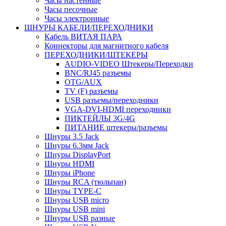
Часы настенные
Часы песочные
Часы электронные
ШНУРЫ КАБЕЛИ/ПЕРЕХОДНИКИ
Кабель ВИТАЯ ПАРА
Коннекторы для магнитного кабеля
ПЕРЕХОДНИКИ/ШТЕКЕРЫ
AUDIO-VIDEO Штекеры/Переходки
BNC/RJ45 разъемы
OTG/AUX
TV (F) разъемы
USB разъемы/переходники
VGA-DVI-HDMI переходники
ПИКТЕЙЛЫ 3G/4G
ПИТАНИЕ штекеры/разъемы
Шнуры 3.5 Jack
Шнуры 6.3мм Jack
Шнуры DisplayPort
Шнуры HDMI
Шнуры iPhone
Шнуры RCA (тюльпан)
Шнуры TYPE-C
Шнуры USB micro
Шнуры USB mini
Шнуры USB разные