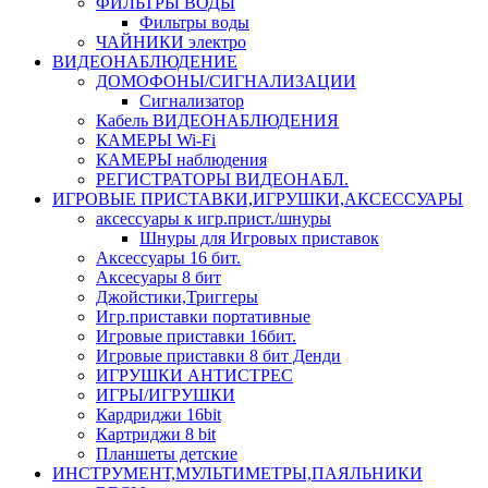
ФИЛЬТРЫ ВОДЫ
Фильтры воды
ЧАЙНИКИ электро
ВИДЕОНАБЛЮДЕНИЕ
ДОМОФОНЫ/СИГНАЛИЗАЦИИ
Сигнализатор
Кабель ВИДЕОНАБЛЮДЕНИЯ
КАМЕРЫ Wi-Fi
КАМЕРЫ наблюдения
РЕГИСТРАТОРЫ ВИДЕОНАБЛ.
ИГРОВЫЕ ПРИСТАВКИ,ИГРУШКИ,АКСЕССУАРЫ
аксесcуары к игр.прист./шнуры
Шнуры для Игровых приставок
Аксессуары 16 бит.
Аксесуары 8 бит
Джойстики,Триггеры
Игр.приставки портативные
Игровые приставки 16бит.
Игровые приставки 8 бит Денди
ИГРУШКИ АНТИСТРЕС
ИГРЫ/ИГРУШКИ
Кардриджи 16bit
Картриджи 8 bit
Планшеты детские
ИНСТРУМЕНТ,МУЛЬТИМЕТРЫ,ПАЯЛЬНИКИ