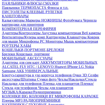
ПАЯЛЬНИКИ,ФЛЮСЫ,СМАЗКИ
Паяльники
ТЕРМОПАСТА
Флюсы и т.п.
ПИСТОЛЕТЫ КЛЕЕВЫЕ
РУЛЕТКИ
КАНЦТОВАРЫ
Калькуляторы
Маркеры
НОЖНИЦЫ
Фотобумага
Чернила
картриджи для принтеров
КОМПЮТЕРНАЯ ПЕРЕФИРИЯ
Адаптеры/Контроллеры
Акустика компьютерная
Веб камеры
Вентиляторы/Кулеры комп
Картридеры
Клавиатуры
Коврик
для мыши
Микрофоны PC
Мониторы
Мышь компьютерная
РОУТЕРЫ
ХАБЫ
КОШЕЛЬКИ,ПОРТМОНЕ,БРЕЛОКИ
Брелоки
Кошельки, портмоне
МОБИЛЬНЫЕ АКСЕССУАРЫ
Адаптеры для сим карт
АККУМУЛЯТОРЫ МОБИЛЬНЫХ
ALCATEL
FLY
HTC / LENOVO
Huawei
IPhone
LG
Nokia
Samsung
АКБ УНИВЕРСАЛЬНЫЕ
Блютуз-гарнитура в ухо
корпуса телефонов
Очки 3D
Селфи
аксессуары/Штативы
Сумки фото
Чехлы/Накладки/Стекла
Накладки для телефонов
Пленка для планшетов
Пленки/
Стекла для телефонов
Чехлы для планшетов
МУЗЫКА/Караоке/Радиоприемники
КОЛОНКИ BIG
КОЛОНКИ BT
МИКРОФОНЫ КАРАОКЕ
Плееры MP3
РАДИОПРИЁМНИКИ
НАУШНИКИ,СЛУХОВЫЕ Аппараты