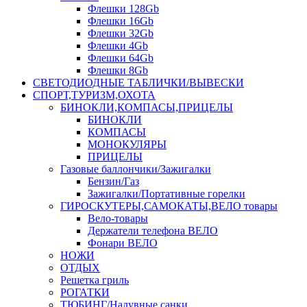
Флешки 128Gb
Флешки 16Gb
Флешки 32Gb
Флешки 4Gb
Флешки 64Gb
Флешки 8Gb
СВЕТОДИОДНЫЕ ТАБЛИЧКИ/ВЫВЕСКИ
СПОРТ,ТУРИЗМ,ОХОТА
БИНОКЛИ,КОМПАСЫ,ПРИЦЕЛЫ
БИНОКЛИ
КОМПАСЫ
МОНОКУЛЯРЫ
ПРИЦЕЛЫ
Газовые баллончики/Зажигалки
Бензин/Газ
Зажигалки/Портативные горелки
ГИРОСКУТЕРЫ,САМОКАТЫ,ВЕЛО товары
Вело-товары
Держатели телефона ВЕЛО
Фонари ВЕЛО
НОЖИ
ОТДЫХ
Решетка гриль
РОГАТКИ
ТЮБИНГ/Надувные санки