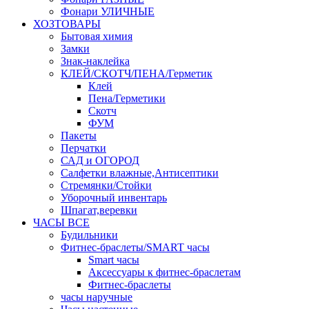
Фонари УЛИЧНЫЕ
ХОЗТОВАРЫ
Бытовая химия
Замки
Знак-наклейка
КЛЕЙ/СКОТЧ/ПЕНА/Герметик
Клей
Пена/Герметики
Скотч
ФУМ
Пакеты
Перчатки
САД и ОГОРОД
Салфетки влажные,Антисептики
Стремянки/Стойки
Уборочный инвентарь
Шпагат,веревки
ЧАСЫ ВСЕ
Будильники
Фитнес-браслеты/SMART часы
Smart часы
Аксессуары к фитнес-браслетам
Фитнес-браслеты
часы наручные