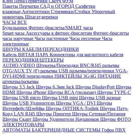
Клей
Пена/Герметики
Скотч
ФУМ
Пакеты
Перчатки
САД и ОГОРОД
Салфетки
влажные,Антисептики
Стремянки/Стойки
Уборочный
инвентарь
Шпагат,веревки
ЧАСЫ ВСЕ
Будильники
Фитнес-браслеты/SMART часы
Smart часы
Аксессуары к фитнес-браслетам
Фитнес-браслеты
часы наручные
Часы настенные
Часы песочные
Часы
электронные
ШНУРЫ КАБЕЛИ/ПЕРЕХОДНИКИ
Кабель ВИТАЯ ПАРА
Коннекторы для магнитного кабеля
ПЕРЕХОДНИКИ/ШТЕКЕРЫ
AUDIO-VIDEO Штекеры/Переходки
BNC/RJ45 разъемы
OTG/AUX
TV (F) разъемы
USB разъемы/переходники
VGA-
DVI-HDMI переходники
ПИКТЕЙЛЫ 3G/4G
ПИТАНИЕ
штекеры/разъемы
Шнуры 3.5 Jack
Шнуры 6.3мм Jack
Шнуры DisplayPort
Шнуры
HDMI
Шнуры iPhone
Шнуры RCA (тюльпан)
Шнуры TYPE-C
Шнуры USB micro
Шнуры USB mini
Шнуры USB разные
Шнуры USB Удлинители
Шнуры VGA / DVI
Шнуры
Интерфейс/Шлейфы
Шнуры ОПТИКА-Toslink
Шнуры Патч-
Корд LAN RJ45
Шнуры Принтер
Шнуры Сетевые/Питания
Шнуры Скарт
Шнуры Удлинители Наушников
Шнуры ФОТО
ЭЛЕКТРОТОВАРЫ
АВТОМАТЫ
БАКТЕРИЦИДНЫЕ СИСТЕМЫ
Гофра ПВХ