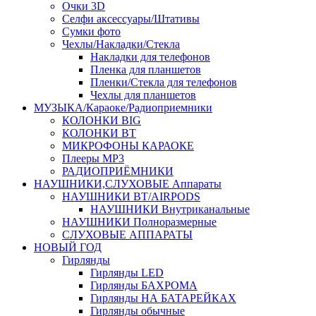
Очки 3D
Селфи аксессуары/Штативы
Сумки фото
Чехлы/Накладки/Стекла
Накладки для телефонов
Пленка для планшетов
Пленки/Стекла для телефонов
Чехлы для планшетов
МУЗЫКА/Караоке/Радиоприемники
КОЛОНКИ BIG
КОЛОНКИ BT
МИКРОФОНЫ КАРАОКЕ
Плееры MP3
РАДИОПРИЁМНИКИ
НАУШНИКИ,СЛУХОВЫЕ Аппараты
НАУШНИКИ BT/AIRPODS
НАУШНИКИ Внутриканальные
НАУШНИКИ Полноразмерные
СЛУХОВЫЕ АППАРАТЫ
НОВЫЙ ГОД
Гирлянды
Гирлянды LED
Гирлянды БАХРОМА
Гирлянды НА БАТАРЕЙКАХ
Гирлянды обычные