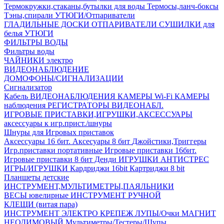
Термокружки,стаканы,бутылки для воды
Термосы,ланч-боксы
Тэны,спирали
УТЮГИ/Отпариватели
ГЛАДИЛЬНЫЕ ДОСКИ
ОТПАРИВАТЕЛИ
СУШИЛКИ для
белья
УТЮГИ
ФИЛЬТРЫ ВОДЫ
Фильтры воды
ЧАЙНИКИ электро
ВИДЕОНАБЛЮДЕНИЕ
ДОМОФОНЫ/СИГНАЛИЗАЦИИ
Сигнализатор
Кабель ВИДЕОНАБЛЮДЕНИЯ
КАМЕРЫ Wi-Fi
КАМЕРЫ
наблюдения
РЕГИСТРАТОРЫ ВИДЕОНАБЛ.
ИГРОВЫЕ ПРИСТАВКИ,ИГРУШКИ,АКСЕССУАРЫ
аксесcуары к игр.прист./шнуры
Шнуры для Игровых приставок
Аксессуары 16 бит.
Аксесуары 8 бит
Джойстики,Триггеры
Игр.приставки портативные
Игровые приставки 16бит.
Игровые приставки 8 бит Денди
ИГРУШКИ АНТИСТРЕС
ИГРЫ/ИГРУШКИ
Кардриджи 16bit
Картриджи 8 bit
Планшеты детские
ИНСТРУМЕНТ,МУЛЬТИМЕТРЫ,ПАЯЛЬНИКИ
ВЕСЫ ювелирные
ИНСТРУМЕНТ РУЧНОЙ
КЛЕЩИ (витая пара)
ИНСТРУМЕНТ ЭЛЕКТРО
КРЕПЕЖ
ЛУПЫ/Очки
МАГНИТ
НЕОДИМОВЫЙ
Мультиметры/Тестеры/Щупы