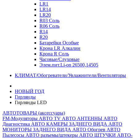
LR1
LR14
LR20
R03 Соль
R06 Соль
R14
R20
Батарейки Особые
Крона LR Алкалин
Крона R Соль
Часовые/Слуховые
Элем.пит.Li-on 26500,14505
КЛИМАТ/Обогреватели/Увлажнители/Вентиляторы
НОВЫЙ ГОД
Гирлянды
Гирлянды LED
АВТОТОВАРЫ (аксессуары)
FM-Модуляторы
АВТО TV
АВТО АНТЕННЫ
АВТО
Диагностика
АВТО КАМЕРЫ ЗАДНЕГО ВИДА
АВТО
МОНИТОРЫ ЗАДНЕГО ВИДА
АВТО Обогрев
АВТО
Пылесосы
АВТО разъемы/штекеры
АВТО ШТУЧКИ
АВТО-