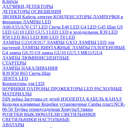
Клипсы
ДАТЧИКИ,ДЕТЕКТОРЫ
ДЕТЕКТОРЫ ОСВЕЩЕНИЯ
ЗВОНКИ
Кабель электро
КОНДЕНСАТОРЫ
ЛАМПОЧКИ в
фонарики
ЛАМПЫ LED
A60/A55/A70
C37 LED Свеча
E40 LED
G4 LED
G45 Шар
G9
LED
GU10 LED
GU5.3 LED
LED в холодильник
R39 LED
R50 LED
R63 LED
R80 LED
T8 LED
ЛАМПЫ G23/G9/2G7
ЛАМПЫ GX53
ЛАМПЫ LED для
растений
ЛАМПЫ ВИНТАЖНЫЕ
ЛАМПЫ ГАЛОГЕНОВЫЕ
G4 лампа
G6.35
G9 лампа
GU10
GU5.3
MR11/GU4
ЛАМПЫ ЛЮМИНИСЦЕНТНЫЕ
СТАРТЕРЫ
ЛАМПЫ НАКАЛИВАНИЯ
R39
R50
R63
Свеча
Шар
ЛЕНТА LED
Коннекторы для LED
НОЧНИКИ
ПАТРОНЫ
ПРОЖЕКТОРЫ LED
РАСХОДНЫЕ
МАТЕРИАЛЫ
DIN рейка
Заглушка от детей
ИЗОЛЕНТА
КАБЕЛЬ КАНАЛ
Колодки клеммные
Коробки установочные
Скобы пласт.NCR-
06-50
Трубка термоусадочная
Хомуты/Стяжки
РОЗЕТКИ ВЫКЛЮЧАТЕЛИ
СВЕТИЛЬНИКИ
СВЕТИЛЬНИКИ НАСТОЛЬНЫЕ
АВАТАРЫ