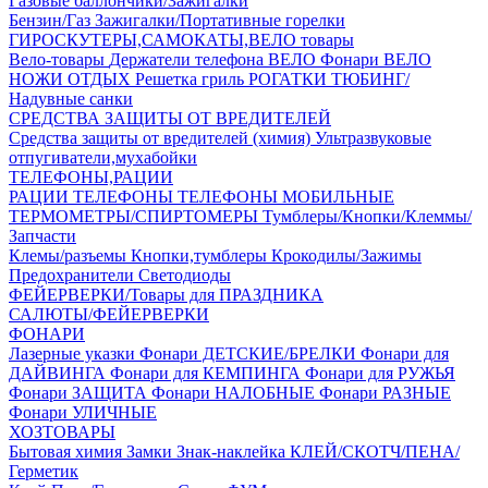
Газовые баллончики/Зажигалки
Бензин/Газ
Зажигалки/Портативные горелки
ГИРОСКУТЕРЫ,САМОКАТЫ,ВЕЛО товары
Вело-товары
Держатели телефона ВЕЛО
Фонари ВЕЛО
НОЖИ
ОТДЫХ
Решетка гриль
РОГАТКИ
ТЮБИНГ/
Надувные санки
СРЕДСТВА ЗАЩИТЫ ОТ ВРЕДИТЕЛЕЙ
Средства защиты от вредителей (химия)
Ультразвуковые
отпугиватели,мухабойки
ТЕЛЕФОНЫ,РАЦИИ
РАЦИИ
ТЕЛЕФОНЫ
ТЕЛЕФОНЫ МОБИЛЬНЫЕ
ТЕРМОМЕТРЫ/СПИРТОМЕРЫ
Тумблеры/Кнопки/Клеммы/
Запчасти
Клемы/разъемы
Кнопки,тумблеры
Крокодилы/Зажимы
Предохранители
Светодиоды
ФЕЙЕРВЕРКИ/Товары для ПРАЗДНИКА
САЛЮТЫ/ФЕЙЕРВЕРКИ
ФОНАРИ
Лазерные указки
Фонари ДЕТСКИЕ/БРЕЛКИ
Фонари для
ДАЙВИНГА
Фонари для КЕМПИНГА
Фонари для РУЖЬЯ
Фонари ЗАЩИТА
Фонари НАЛОБНЫЕ
Фонари РАЗНЫЕ
Фонари УЛИЧНЫЕ
ХОЗТОВАРЫ
Бытовая химия
Замки
Знак-наклейка
КЛЕЙ/СКОТЧ/ПЕНА/
Герметик