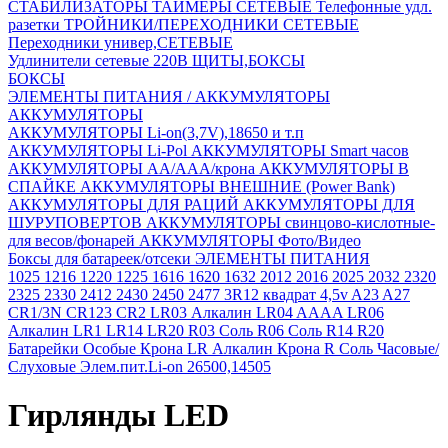
СТАБИЛИЗАТОРЫ
ТАЙМЕРЫ СЕТЕВЫЕ
Телефонные удл.
разетки
ТРОЙНИКИ/ПЕРЕХОДНИКИ СЕТЕВЫЕ
Переходники универ,СЕТЕВЫЕ
Удлинители сетевые 220В
ЩИТЫ,БОКСЫ
БОКСЫ
ЭЛЕМЕНТЫ ПИТАНИЯ / АККУМУЛЯТОРЫ
АККУМУЛЯТОРЫ
АККУМУЛЯТОРЫ Li-on(3,7V),18650 и т.п
АККУМУЛЯТОРЫ Li-Pol
АККУМУЛЯТОРЫ Smart часов
АККУМУЛЯТОРЫ АА/ААА/крона
АККУМУЛЯТОРЫ В
СПАЙКЕ
АККУМУЛЯТОРЫ ВНЕШНИЕ (Power Bank)
АККУМУЛЯТОРЫ ДЛЯ РАЦИЙ
АККУМУЛЯТОРЫ ДЛЯ
ШУРУПОВЕРТОВ
АККУМУЛЯТОРЫ свинцово-кислотные-
для весов/фонарей
АККУМУЛЯТОРЫ Фото/Видео
Боксы для батареек/отсеки
ЭЛЕМЕНТЫ ПИТАНИЯ
1025
1216
1220
1225
1616
1620
1632
2012
2016
2025
2032
2320
2325
2330
2412
2430
2450
2477
3R12 квадрат 4,5v
A23
A27
CR1/3N
CR123
CR2
LR03 Алкалин
LR04 AAAA
LR06
Алкалин
LR1
LR14
LR20
R03 Соль
R06 Соль
R14
R20
Батарейки Особые
Крона LR Алкалин
Крона R Соль
Часовые/
Слуховые
Элем.пит.Li-on 26500,14505
Гирлянды LED