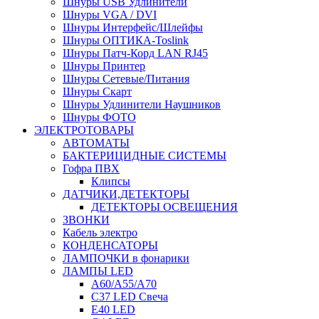
Шнуры USB Удлинители
Шнуры VGA / DVI
Шнуры Интерфейс/Шлейфы
Шнуры ОПТИКА-Toslink
Шнуры Патч-Корд LAN RJ45
Шнуры Принтер
Шнуры Сетевые/Питания
Шнуры Скарт
Шнуры Удлинители Наушников
Шнуры ФОТО
ЭЛЕКТРОТОВАРЫ
АВТОМАТЫ
БАКТЕРИЦИДНЫЕ СИСТЕМЫ
Гофра ПВХ
Клипсы
ДАТЧИКИ,ДЕТЕКТОРЫ
ДЕТЕКТОРЫ ОСВЕЩЕНИЯ
ЗВОНКИ
Кабель электро
КОНДЕНСАТОРЫ
ЛАМПОЧКИ в фонарики
ЛАМПЫ LED
A60/A55/A70
C37 LED Свеча
E40 LED