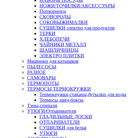
НАБОРЫ ПОСУДЫ
НОЖИ/ТОЧИЛКИ/АКСЕССУАРЫ
Попкорница
СКОВОРОДЫ
СОКОВЫЖИМАЛКИ
СУШИЛКИ электро для продуктов
ТЕРКИ
ХЛЕБОПЕЧИ
ЧАЙНИКИ МЕТАЛЛ
ШАШЛИЧНИЦЫ
ЭЛЕКТРО ПЛИТКИ
Машинки для катышков
ПЫЛЕСОСЫ
РАЗНОЕ
САМОВАРЫ
ТЕРМОПОТЫ
ТЕРМОСЫ,ТЕРМОКРУЖКИ
Термокружки,стаканы,бутылки для воды
Термосы,ланч-боксы
Тэны,спирали
УТЮГИ/Отпариватели
ГЛАДИЛЬНЫЕ ДОСКИ
ОТПАРИВАТЕЛИ
СУШИЛКИ для белья
УТЮГИ