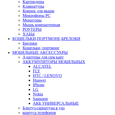
Картридеры
Клавиатуры
Коврик для мыши
Микрофоны PC
Мониторы
Мышь компьютерная
РОУТЕРЫ
ХАБЫ
КОШЕЛЬКИ,ПОРТМОНЕ,БРЕЛОКИ
Брелоки
Кошельки, портмоне
МОБИЛЬНЫЕ АКСЕССУАРЫ
Адаптеры для сим карт
АККУМУЛЯТОРЫ МОБИЛЬНЫХ
ALCATEL
FLY
HTC / LENOVO
Huawei
IPhone
LG
Nokia
Samsung
АКБ УНИВЕРСАЛЬНЫЕ
Блютуз-гарнитура в ухо
корпуса телефонов