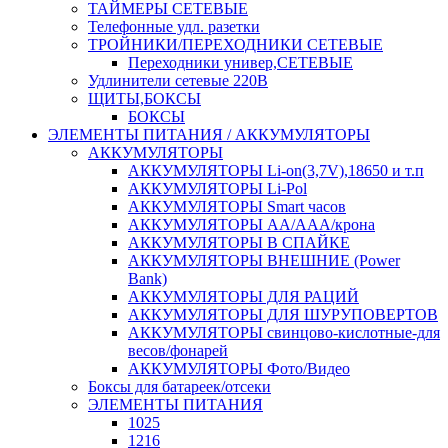
ТАЙМЕРЫ СЕТЕВЫЕ
Телефонные удл. разетки
ТРОЙНИКИ/ПЕРЕХОДНИКИ СЕТЕВЫЕ
Переходники универ,СЕТЕВЫЕ
Удлинители сетевые 220В
ЩИТЫ,БОКСЫ
БОКСЫ
ЭЛЕМЕНТЫ ПИТАНИЯ / АККУМУЛЯТОРЫ
АККУМУЛЯТОРЫ
АККУМУЛЯТОРЫ Li-on(3,7V),18650 и т.п
АККУМУЛЯТОРЫ Li-Pol
АККУМУЛЯТОРЫ Smart часов
АККУМУЛЯТОРЫ АА/ААА/крона
АККУМУЛЯТОРЫ В СПАЙКЕ
АККУМУЛЯТОРЫ ВНЕШНИЕ (Power
Bank)
АККУМУЛЯТОРЫ ДЛЯ РАЦИЙ
АККУМУЛЯТОРЫ ДЛЯ ШУРУПОВЕРТОВ
АККУМУЛЯТОРЫ свинцово-кислотные-для
весов/фонарей
АККУМУЛЯТОРЫ Фото/Видео
Боксы для батареек/отсеки
ЭЛЕМЕНТЫ ПИТАНИЯ
1025
1216