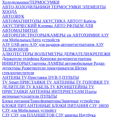
Холодильники/ТЕРМОСУМКИ
АВТО-ХОЛОДИЛЬНИКИ
ТЕРМОСУМКИ
ЭЛЕМЕНТЫ
ХООДА
АВТОЗВУК
АВТОМАГНИТОЛЫ
АКУСТИКА АВТО!!!
Кабель
АКУСТИЧЕСКИЙ
Клеммы АВТО
РФЗЪЕМ ДЛЯ
АВТОМАГНИТОЛ
АВТОРЕГИСТРАТОРЫ/КАМЕРЫ з/в
АВТОХИМИЯ
АЗУ
для Мобильных/Авто устройств
АЗУ USB авто
АЗУ для радаров,авторегистраторов
АЗУ
ТЕЛЕФОНОВ
АЛКОТЕСТЕРЫ
ВОЛЬТМЕТРЫ
ДЕРЖАТЕЛИ/КРЕПЕЖИ
Держатели телефона
Крепежи видеорегистратора
ИНВЕРТОРЫ/Стартеры
ЛАМПЫ автомобильные
Радар-
детекторы
Разветвители прикуривателя
Щетки
стеклоочистителя
АНТЕНЫ ТV,Приставки DVB-T,ПУЛЬТЫ
TV Smart ПРИСТАВКИ
TV АНТЕННЫ
TV ГОЛОВКИ
TV
ДЕЛИТЕЛИ
TV КАБЕЛЬ
TV КРОНШТЕЙНЫ
TV
ПРИСТАВКИ
АНТЕННЫ ИНТЕРНЕТ/GSM
Платы
антенные/усилители
ПУЛЬТЫ
Блоки питания/Трансформаторы/Зарядные устройства
БЛОКИ ПИТ.АНТЕННЫЕ
БЛОКИ ПИТАНИЯ
СЗУ 18650
СЗУ для Мобильных устройст
СЗУ
СЗУ для ПЛАНШЕТОВ
СЗУ зарядка Ноутбука