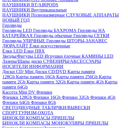
НАУШНИКИ BT/AIRPODS
НАУШНИКИ Внутриканальные
НАУШНИКИ Полноразмерные
СЛУХОВЫЕ АППАРАТЫ
НОВЫЙ ГОД
Гирлянды
Гирлянды LED
Гирлянды БАХРОМА
Гирлянды НА
БАТАРЕЙКАХ
Гирлянды обычные
Гирлянды СЕТКИ
Гирлянды УЛИЧНЫЕ
Гирлянды ШТОРЫ-ЗАНАВЕС
ДЮРАЛАЙТ
Ёлки искусственные
Ёлки LED
Ёлки ПВХ
Звезды/Фигуры LED
Игрушки ёлочные
КАМИНЫ LED
Лазеры/Шары диско
СУВЕНИРЫ/АКСЕССУАРЫ
НОСИТЕЛИ ИНФОРМАЦИИ
Диски CD/ Mini
Диски CD/DVD
Карты памяти
128Gb
Карты памяти 16Gb
Карты памяти 256Gb
Карты
памяти 2Gb
Карты памяти 32Gb
Карты памяти 4Gb
Карты
памяти 64Gb
Кассета Mini DV
Флешки
Флешки 128Gb
Флешки 16Gb
Флешки 32Gb
Флешки 4Gb
Флешки 64Gb
Флешки 8Gb
СВЕТОДИОДНЫЕ ТАБЛИЧКИ/ВЫВЕСКИ
СПОРТ,ТУРИЗМ,ОХОТА
БИНОКЛИ,КОМПАСЫ,ПРИЦЕЛЫ
БИНОКЛИ
КОМПАСЫ
МОНОКУЛЯРЫ
ПРИЦЕЛЫ