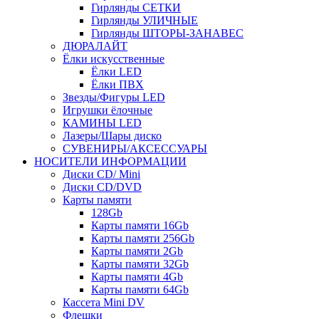
Гирлянды СЕТКИ
Гирлянды УЛИЧНЫЕ
Гирлянды ШТОРЫ-ЗАНАВЕС
ДЮРАЛАЙТ
Ёлки искусственные
Ёлки LED
Ёлки ПВХ
Звезды/Фигуры LED
Игрушки ёлочные
КАМИНЫ LED
Лазеры/Шары диско
СУВЕНИРЫ/АКСЕССУАРЫ
НОСИТЕЛИ ИНФОРМАЦИИ
Диски CD/ Mini
Диски CD/DVD
Карты памяти
128Gb
Карты памяти 16Gb
Карты памяти 256Gb
Карты памяти 2Gb
Карты памяти 32Gb
Карты памяти 4Gb
Карты памяти 64Gb
Кассета Mini DV
Флешки