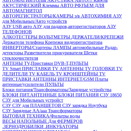
АВТОМАГНИТОЛЫ
АКУСТИКА АВТО!!!
Кабель
АКУСТИЧЕСКИЙ
Клеммы АВТО
РФЗЪЕМ ДЛЯ
АВТОМАГНИТОЛ
АВТОРЕГИСТРАТОРЫ/КАМЕРЫ з/в
АВТОХИМИЯ
АЗУ
для Мобильных/Авто устройств
АЗУ USB авто
АЗУ для радаров,авторегистраторов
АЗУ
ТЕЛЕФОНОВ
АЛКОТЕСТЕРЫ
ВОЛЬТМЕТРЫ
ДЕРЖАТЕЛИ/КРЕПЕЖИ
Держатели телефона
Крепежи видеорегистратора
ИНВЕРТОРЫ/Стартеры
ЛАМПЫ автомобильные
Радар-
детекторы
Разветвители прикуривателя
Щетки
стеклоочистителя
АНТЕНЫ ТV,Приставки DVB-T,ПУЛЬТЫ
TV Smart ПРИСТАВКИ
TV АНТЕННЫ
TV ГОЛОВКИ
TV
ДЕЛИТЕЛИ
TV КАБЕЛЬ
TV КРОНШТЕЙНЫ
TV
ПРИСТАВКИ
АНТЕННЫ ИНТЕРНЕТ/GSM
Платы
антенные/усилители
ПУЛЬТЫ
Блоки питания/Трансформаторы/Зарядные устройства
БЛОКИ ПИТ.АНТЕННЫЕ
БЛОКИ ПИТАНИЯ
СЗУ 18650
СЗУ для Мобильных устройст
СЗУ
СЗУ для ПЛАНШЕТОВ
СЗУ зарядка Ноутбука
СЗУ Зарядные АА/ааа
Трансформаторы
БЫТОВАЯ ТЕХНИКА/Фильтры воды
ВЕСЫ НАПОЛЬНЫЕ
Для ФЕРМЕРОВ
.ЗЕРНОДРОБИЛКИ
.ИНКУБАТОРЫ