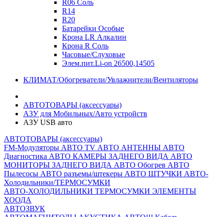
R06 Соль
R14
R20
Батарейки Особые
Крона LR Алкалин
Крона R Соль
Часовые/Слуховые
Элем.пит.Li-on 26500,14505
КЛИМАТ/Обогреватели/Увлажнители/Вентиляторы
АВТОТОВАРЫ (аксессуары)
АЗУ для Мобильных/Авто устройств
АЗУ USB авто
АВТОТОВАРЫ (аксессуары)
FM-Модуляторы
АВТО TV
АВТО АНТЕННЫ
АВТО
Диагностика
АВТО КАМЕРЫ ЗАДНЕГО ВИДА
АВТО
МОНИТОРЫ ЗАДНЕГО ВИДА
АВТО Обогрев
АВТО
Пылесосы
АВТО разъемы/штекеры
АВТО ШТУЧКИ
АВТО-
Холодильники/ТЕРМОСУМКИ
АВТО-ХОЛОДИЛЬНИКИ
ТЕРМОСУМКИ
ЭЛЕМЕНТЫ
ХООДА
АВТОЗВУК