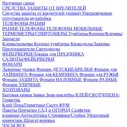
Надувные санки
СРЕДСТВА ЗАЩИТЫ ОТ ВРЕДИТЕЛЕЙ
Средства защиты от вредителей (химия)
Ультразвуковые
отпугиватели,мухабойки
ТЕЛЕФОНЫ,РАЦИИ
РАЦИИ
ТЕЛЕФОНЫ
ТЕЛЕФОНЫ МОБИЛЬНЫЕ
ТЕРМОМЕТРЫ/СПИРТОМЕРЫ
Тумблеры/Кнопки/Клеммы/
Запчасти
Клемы/разъемы
Кнопки,тумблеры
Крокодилы/Зажимы
Предохранители
Светодиоды
ФЕЙЕРВЕРКИ/Товары для ПРАЗДНИКА
САЛЮТЫ/ФЕЙЕРВЕРКИ
ФОНАРИ
Лазерные указки
Фонари ДЕТСКИЕ/БРЕЛКИ
Фонари для
ДАЙВИНГА
Фонари для КЕМПИНГА
Фонари для РУЖЬЯ
Фонари ЗАЩИТА
Фонари НАЛОБНЫЕ
Фонари РАЗНЫЕ
Фонари УЛИЧНЫЕ
ХОЗТОВАРЫ
Бытовая химия
Замки
Знак-наклейка
КЛЕЙ/СКОТЧ/ПЕНА/
Герметик
Клей
Пена/Герметики
Скотч
ФУМ
Пакеты
Перчатки
САД и ОГОРОД
Салфетки
влажные,Антисептики
Стремянки/Стойки
Уборочный
инвентарь
Шпагат,веревки
ЧАСЫ ВСЕ