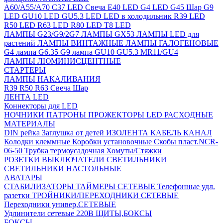
A60/A55/A70
C37 LED Свеча
E40 LED
G4 LED
G45 Шар
G9
LED
GU10 LED
GU5.3 LED
LED в холодильник
R39 LED
R50 LED
R63 LED
R80 LED
T8 LED
ЛАМПЫ G23/G9/2G7
ЛАМПЫ GX53
ЛАМПЫ LED для
растений
ЛАМПЫ ВИНТАЖНЫЕ
ЛАМПЫ ГАЛОГЕНОВЫЕ
G4 лампа
G6.35
G9 лампа
GU10
GU5.3
MR11/GU4
ЛАМПЫ ЛЮМИНИСЦЕНТНЫЕ
СТАРТЕРЫ
ЛАМПЫ НАКАЛИВАНИЯ
R39
R50
R63
Свеча
Шар
ЛЕНТА LED
Коннекторы для LED
НОЧНИКИ
ПАТРОНЫ
ПРОЖЕКТОРЫ LED
РАСХОДНЫЕ
МАТЕРИАЛЫ
DIN рейка
Заглушка от детей
ИЗОЛЕНТА
КАБЕЛЬ КАНАЛ
Колодки клеммные
Коробки установочные
Скобы пласт.NCR-
06-50
Трубка термоусадочная
Хомуты/Стяжки
РОЗЕТКИ ВЫКЛЮЧАТЕЛИ
СВЕТИЛЬНИКИ
СВЕТИЛЬНИКИ НАСТОЛЬНЫЕ
АВАТАРЫ
СТАБИЛИЗАТОРЫ
ТАЙМЕРЫ СЕТЕВЫЕ
Телефонные удл.
разетки
ТРОЙНИКИ/ПЕРЕХОДНИКИ СЕТЕВЫЕ
Переходники универ,СЕТЕВЫЕ
Удлинители сетевые 220В
ЩИТЫ,БОКСЫ
БОКСЫ