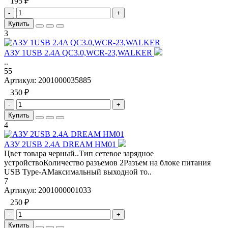
195 ₽
-
+
Купить
3
АЗУ 1USB 2.4A QC3.0,WCR-23,WALKER
..
55
Артикул:
2001000035885
350 ₽
-
+
Купить
4
АЗУ 2USB 2.4А DREAM HM01
Цвет товара черный..Тип сетевое зарядное
устройствоКоличество разъемов 2Разъем на блоке питания
USB Type-AМаксимальный выходной то..
7
Артикул:
2001000001033
250 ₽
-
+
Купить