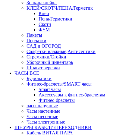
Знак-наклейка
КЛЕЙ/СКОТЧ/ПЕНА/Герметик
Клей
Пена/Герметики
Скотч
ФУМ
Пакеты
Перчатки
САД и ОГОРОД
Салфетки влажные,Антисептики
Стремянки/Стойки
Уборочный инвентарь
Шпагат,веревки
ЧАСЫ ВСЕ
Будильники
Фитнес-браслеты/SMART часы
Smart часы
Аксессуары к фитнес-браслетам
Фитнес-браслеты
часы наручные
Часы настенные
Часы песочные
Часы электронные
ШНУРЫ КАБЕЛИ/ПЕРЕХОДНИКИ
Кабель ВИТАЯ ПАРА