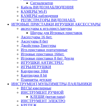
Сигнализатор
Кабель ВИДЕОНАБЛЮДЕНИЯ
КАМЕРЫ Wi-Fi
КАМЕРЫ наблюдения
РЕГИСТРАТОРЫ ВИДЕОНАБЛ.
ИГРОВЫЕ ПРИСТАВКИ,ИГРУШКИ,АКСЕССУАРЫ
аксесcуары к игр.прист./шнуры
Шнуры для Игровых приставок
Аксессуары 16 бит.
Аксесуары 8 бит
Джойстики,Триггеры
Игр.приставки портативные
Игровые приставки 16бит.
Игровые приставки 8 бит Денди
ИГРУШКИ АНТИСТРЕС
ИГРЫ/ИГРУШКИ
Кардриджи 16bit
Картриджи 8 bit
Планшеты детские
ИНСТРУМЕНТ,МУЛЬТИМЕТРЫ,ПАЯЛЬНИКИ
ВЕСЫ ювелирные
ИНСТРУМЕНТ РУЧНОЙ
КЛЕЩИ (витая пара)
ИНСТРУМЕНТ ЭЛЕКТРО
КРЕПЕЖ