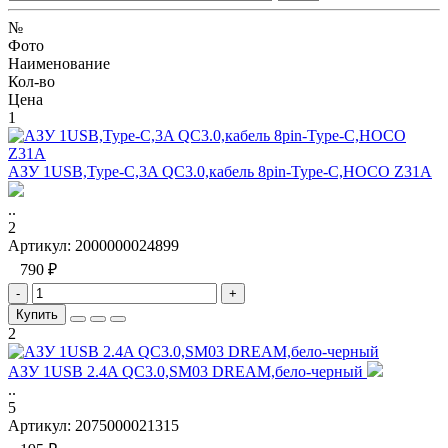
№
Фото
Наименование
Кол-во
Цена
1
АЗУ 1USB,Type-C,3A QC3.0,кабель 8pin-Type-C,HOCO Z31A
..
2
Артикул:
2000000024899
790 ₽
-
+
Купить
2
АЗУ 1USB 2.4A QC3.0,SM03 DREAM,бело-черный
..
5
Артикул:
2075000021315