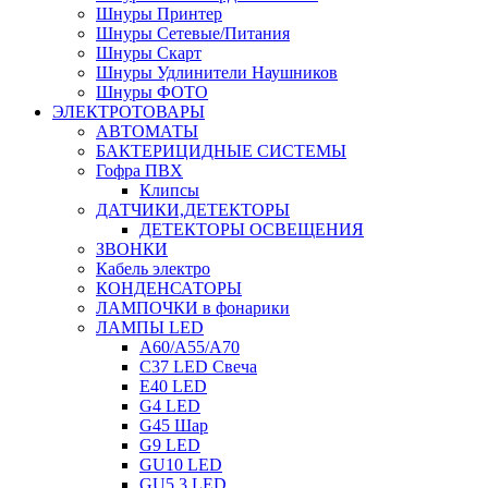
Шнуры Принтер
Шнуры Сетевые/Питания
Шнуры Скарт
Шнуры Удлинители Наушников
Шнуры ФОТО
ЭЛЕКТРОТОВАРЫ
АВТОМАТЫ
БАКТЕРИЦИДНЫЕ СИСТЕМЫ
Гофра ПВХ
Клипсы
ДАТЧИКИ,ДЕТЕКТОРЫ
ДЕТЕКТОРЫ ОСВЕЩЕНИЯ
ЗВОНКИ
Кабель электро
КОНДЕНСАТОРЫ
ЛАМПОЧКИ в фонарики
ЛАМПЫ LED
A60/A55/A70
C37 LED Свеча
E40 LED
G4 LED
G45 Шар
G9 LED
GU10 LED
GU5.3 LED