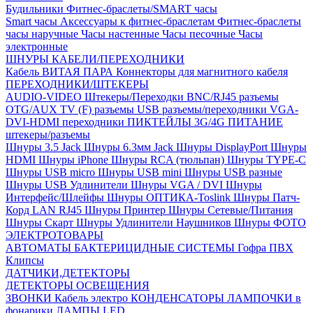
Будильники
Фитнес-браслеты/SMART часы
Smart часы
Аксессуары к фитнес-браслетам
Фитнес-браслеты
часы наручные
Часы настенные
Часы песочные
Часы
электронные
ШНУРЫ КАБЕЛИ/ПЕРЕХОДНИКИ
Кабель ВИТАЯ ПАРА
Коннекторы для магнитного кабеля
ПЕРЕХОДНИКИ/ШТЕКЕРЫ
AUDIO-VIDEO Штекеры/Переходки
BNC/RJ45 разъемы
OTG/AUX
TV (F) разъемы
USB разъемы/переходники
VGA-
DVI-HDMI переходники
ПИКТЕЙЛЫ 3G/4G
ПИТАНИЕ
штекеры/разъемы
Шнуры 3.5 Jack
Шнуры 6.3мм Jack
Шнуры DisplayPort
Шнуры
HDMI
Шнуры iPhone
Шнуры RCA (тюльпан)
Шнуры TYPE-C
Шнуры USB micro
Шнуры USB mini
Шнуры USB разные
Шнуры USB Удлинители
Шнуры VGA / DVI
Шнуры
Интерфейс/Шлейфы
Шнуры ОПТИКА-Toslink
Шнуры Патч-
Корд LAN RJ45
Шнуры Принтер
Шнуры Сетевые/Питания
Шнуры Скарт
Шнуры Удлинители Наушников
Шнуры ФОТО
ЭЛЕКТРОТОВАРЫ
АВТОМАТЫ
БАКТЕРИЦИДНЫЕ СИСТЕМЫ
Гофра ПВХ
Клипсы
ДАТЧИКИ,ДЕТЕКТОРЫ
ДЕТЕКТОРЫ ОСВЕЩЕНИЯ
ЗВОНКИ
Кабель электро
КОНДЕНСАТОРЫ
ЛАМПОЧКИ в
фонарики
ЛАМПЫ LED