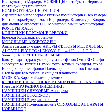
Калькуляторы
Маркеры
НОЖНИЦЫ
Фотобумага
Чернила
картриджи для принтеров
КОМПЮТЕРНАЯ ПЕРЕФИРИЯ
Адаптеры/Контроллеры
Акустика компьютерная
Веб камеры
Вентиляторы/Кулеры комп
Картридеры
Клавиатуры
Коврик
для мыши
Микрофоны PC
Мониторы
Мышь компьютерная
РОУТЕРЫ
ХАБЫ
КОШЕЛЬКИ,ПОРТМОНЕ,БРЕЛОКИ
Брелоки
Кошельки, портмоне
МОБИЛЬНЫЕ АКСЕССУАРЫ
Адаптеры для сим карт
АККУМУЛЯТОРЫ МОБИЛЬНЫХ
ALCATEL
FLY
HTC / LENOVO
Huawei
IPhone
LG
Nokia
Samsung
АКБ УНИВЕРСАЛЬНЫЕ
Блютуз-гарнитура в ухо
корпуса телефонов
Очки 3D
Селфи
аксессуары/Штативы
Сумки фото
Чехлы/Накладки/Стекла
Накладки для телефонов
Пленка для планшетов
Пленки/
Стекла для телефонов
Чехлы для планшетов
МУЗЫКА/Караоке/Радиоприемники
КОЛОНКИ BIG
КОЛОНКИ BT
МИКРОФОНЫ КАРАОКЕ
Плееры MP3
РАДИОПРИЁМНИКИ
НАУШНИКИ,СЛУХОВЫЕ Аппараты
НАУШНИКИ BT/AIRPODS
НАУШНИКИ Внутриканальные
НАУШНИКИ Полноразмерные
СЛУХОВЫЕ АППАРАТЫ
НОВЫЙ ГОД