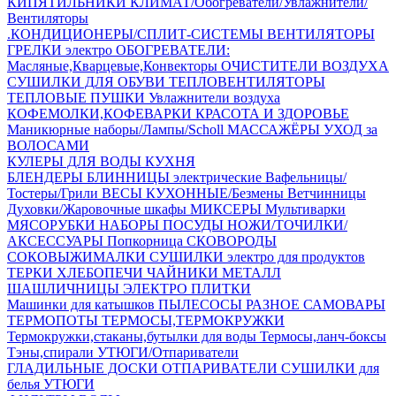
КИПЯТИЛЬНИКИ
КЛИМАТ/Обогреватели/Увлажнители/
Вентиляторы
.КОНДИЦИОНЕРЫ/СПЛИТ-СИСТЕМЫ
ВЕНТИЛЯТОРЫ
ГРЕЛКИ электро
ОБОГРЕВАТЕЛИ:
Масляные,Кварцевые,Конвекторы
ОЧИСТИТЕЛИ ВОЗДУХА
СУШИЛКИ ДЛЯ ОБУВИ
ТЕПЛОВЕНТИЛЯТОРЫ
ТЕПЛОВЫЕ ПУШКИ
Увлажнители воздуха
КОФЕМОЛКИ,КОФЕВАРКИ
КРАСОТА И ЗДОРОВЬЕ
Маникюрные наборы/Лампы/Scholl
МАССАЖЁРЫ
УХОД за
ВОЛОСАМИ
КУЛЕРЫ ДЛЯ ВОДЫ
КУХНЯ
БЛЕНДЕРЫ
БЛИННИЦЫ электрические
Вафельницы/
Тостеры/Грили
ВЕСЫ КУХОННЫЕ/Безмены
Ветчинницы
Духовки/Жаровочные шкафы
МИКСЕРЫ
Мультиварки
МЯСОРУБКИ
НАБОРЫ ПОСУДЫ
НОЖИ/ТОЧИЛКИ/
АКСЕССУАРЫ
Попкорница
СКОВОРОДЫ
СОКОВЫЖИМАЛКИ
СУШИЛКИ электро для продуктов
ТЕРКИ
ХЛЕБОПЕЧИ
ЧАЙНИКИ МЕТАЛЛ
ШАШЛИЧНИЦЫ
ЭЛЕКТРО ПЛИТКИ
Машинки для катышков
ПЫЛЕСОСЫ
РАЗНОЕ
САМОВАРЫ
ТЕРМОПОТЫ
ТЕРМОСЫ,ТЕРМОКРУЖКИ
Термокружки,стаканы,бутылки для воды
Термосы,ланч-боксы
Тэны,спирали
УТЮГИ/Отпариватели
ГЛАДИЛЬНЫЕ ДОСКИ
ОТПАРИВАТЕЛИ
СУШИЛКИ для
белья
УТЮГИ