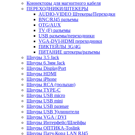
Коннекторы для магнитного кабеля
ПЕРЕХОДНИКИ/ШТЕКЕРЫ
AUDIO-VIDEO Штекеры/Переходки
BNC/RJ45 разъемы
OTG/AUX
TV (F) разъемы
USB разъемы/переходники
VGA-DVI-HDMI переходники
ПИКТЕЙЛЫ 3G/4G
ПИТАНИЕ штекеры/разъемы
Шнуры 3.5 Jack
Шнуры 6.3мм Jack
Шнуры DisplayPort
Шнуры HDMI
Шнуры iPhone
Шнуры RCA (тюльпан)
Шнуры TYPE-C
Шнуры USB micro
Шнуры USB mini
Шнуры USB разные
Шнуры USB Удлинители
Шнуры VGA / DVI
Шнуры Интерфейс/Шлейфы
Шнуры ОПТИКА-Toslink
Шнуры Патч-Корд LAN RJ45