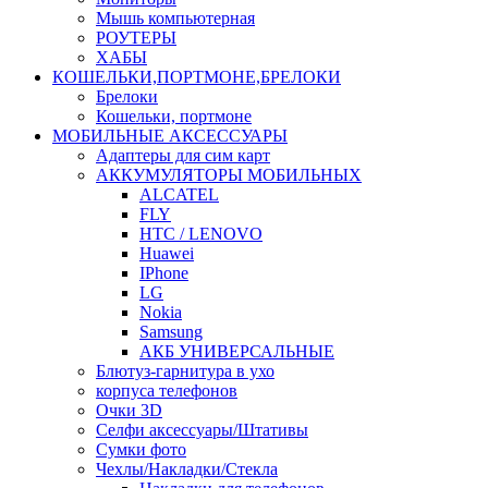
Мышь компьютерная
РОУТЕРЫ
ХАБЫ
КОШЕЛЬКИ,ПОРТМОНЕ,БРЕЛОКИ
Брелоки
Кошельки, портмоне
МОБИЛЬНЫЕ АКСЕССУАРЫ
Адаптеры для сим карт
АККУМУЛЯТОРЫ МОБИЛЬНЫХ
ALCATEL
FLY
HTC / LENOVO
Huawei
IPhone
LG
Nokia
Samsung
АКБ УНИВЕРСАЛЬНЫЕ
Блютуз-гарнитура в ухо
корпуса телефонов
Очки 3D
Селфи аксессуары/Штативы
Сумки фото
Чехлы/Накладки/Стекла