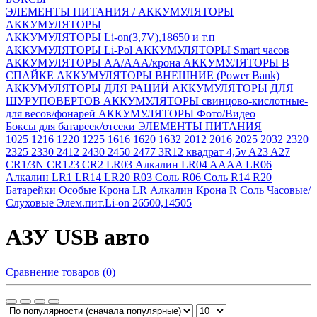
ЭЛЕМЕНТЫ ПИТАНИЯ / АККУМУЛЯТОРЫ
АККУМУЛЯТОРЫ
АККУМУЛЯТОРЫ Li-on(3,7V),18650 и т.п
АККУМУЛЯТОРЫ Li-Pol
АККУМУЛЯТОРЫ Smart часов
АККУМУЛЯТОРЫ АА/ААА/крона
АККУМУЛЯТОРЫ В
СПАЙКЕ
АККУМУЛЯТОРЫ ВНЕШНИЕ (Power Bank)
АККУМУЛЯТОРЫ ДЛЯ РАЦИЙ
АККУМУЛЯТОРЫ ДЛЯ
ШУРУПОВЕРТОВ
АККУМУЛЯТОРЫ свинцово-кислотные-
для весов/фонарей
АККУМУЛЯТОРЫ Фото/Видео
Боксы для батареек/отсеки
ЭЛЕМЕНТЫ ПИТАНИЯ
1025
1216
1220
1225
1616
1620
1632
2012
2016
2025
2032
2320
2325
2330
2412
2430
2450
2477
3R12 квадрат 4,5v
A23
A27
CR1/3N
CR123
CR2
LR03 Алкалин
LR04 AAAA
LR06
Алкалин
LR1
LR14
LR20
R03 Соль
R06 Соль
R14
R20
Батарейки Особые
Крона LR Алкалин
Крона R Соль
Часовые/
Слуховые
Элем.пит.Li-on 26500,14505
АЗУ USB авто
Сравнение товаров (0)