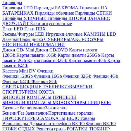
Гирлянды
Гирлянды LED
Гирлянды БАХРОМА
Гирлянды НА
БАТАРЕЙКАХ
Гирлянды обычные
Гирлянды СЕТКИ
Гирлянды УЛИЧНЫЕ
Гирлянды ШТОРЫ-ЗАНАВЕС
ДЮРАЛАЙТ
Ёлки искусственные
Ёлки LED
Ёлки ПВХ
Звезды/Фигуры LED
Игрушки ёлочные
КАМИНЫ LED
Лазеры/Шары диско
СУВЕНИРЫ/АКСЕССУАРЫ
НОСИТЕЛИ ИНФОРМАЦИИ
Диски CD/ Mini
Диски CD/DVD
Карты памяти
128Gb
Карты памяти 16Gb
Карты памяти 256Gb
Карты
памяти 2Gb
Карты памяти 32Gb
Карты памяти 4Gb
Карты
памяти 64Gb
Кассета Mini DV
Флешки
Флешки 128Gb
Флешки 16Gb
Флешки 32Gb
Флешки 4Gb
Флешки 64Gb
Флешки 8Gb
СВЕТОДИОДНЫЕ ТАБЛИЧКИ/ВЫВЕСКИ
СПОРТ,ТУРИЗМ,ОХОТА
БИНОКЛИ,КОМПАСЫ,ПРИЦЕЛЫ
БИНОКЛИ
КОМПАСЫ
МОНОКУЛЯРЫ
ПРИЦЕЛЫ
Газовые баллончики/Зажигалки
Бензин/Газ
Зажигалки/Портативные горелки
ГИРОСКУТЕРЫ,САМОКАТЫ,ВЕЛО товары
Вело-товары
Держатели телефона ВЕЛО
Фонари ВЕЛО
НОЖИ
ОТДЫХ
Решетка гриль
РОГАТКИ
ТЮБИНГ/