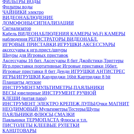
ФИЛЬТРЫ ВОДЫ
Фильтры воды
ЧАЙНИКИ электро
ВИДЕОНАБЛЮДЕНИЕ
ДОМОФОНЫ/СИГНАЛИЗАЦИИ
Сигнализатор
Кабель ВИДЕОНАБЛЮДЕНИЯ
КАМЕРЫ Wi-Fi
КАМЕРЫ
наблюдения
РЕГИСТРАТОРЫ ВИДЕОНАБЛ.
ИГРОВЫЕ ПРИСТАВКИ,ИГРУШКИ,АКСЕССУАРЫ
аксесcуары к игр.прист./шнуры
Шнуры для Игровых приставок
Аксессуары 16 бит.
Аксесуары 8 бит
Джойстики,Триггеры
Игр.приставки портативные
Игровые приставки 16бит.
Игровые приставки 8 бит Денди
ИГРУШКИ АНТИСТРЕС
ИГРЫ/ИГРУШКИ
Кардриджи 16bit
Картриджи 8 bit
Планшеты детские
ИНСТРУМЕНТ,МУЛЬТИМЕТРЫ,ПАЯЛЬНИКИ
ВЕСЫ ювелирные
ИНСТРУМЕНТ РУЧНОЙ
КЛЕЩИ (витая пара)
ИНСТРУМЕНТ ЭЛЕКТРО
КРЕПЕЖ
ЛУПЫ/Очки
МАГНИТ
НЕОДИМОВЫЙ
Мультиметры/Тестеры/Щупы
ПАЯЛЬНИКИ,ФЛЮСЫ,СМАЗКИ
Паяльники
ТЕРМОПАСТА
Флюсы и т.п.
ПИСТОЛЕТЫ КЛЕЕВЫЕ
РУЛЕТКИ
КАНЦТОВАРЫ