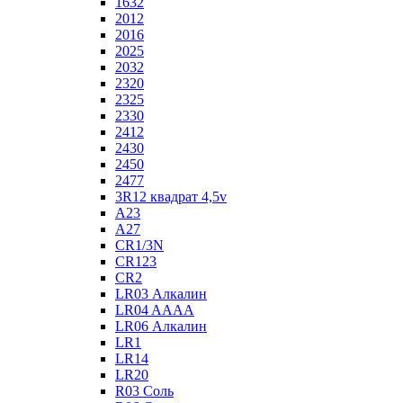
1632
2012
2016
2025
2032
2320
2325
2330
2412
2430
2450
2477
3R12 квадрат 4,5v
A23
A27
CR1/3N
CR123
CR2
LR03 Алкалин
LR04 AAAA
LR06 Алкалин
LR1
LR14
LR20
R03 Соль