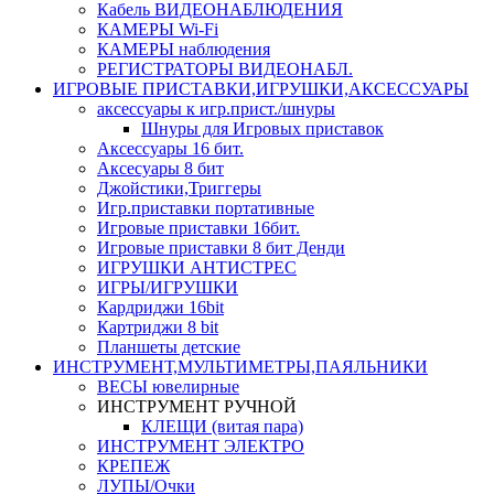
Кабель ВИДЕОНАБЛЮДЕНИЯ
КАМЕРЫ Wi-Fi
КАМЕРЫ наблюдения
РЕГИСТРАТОРЫ ВИДЕОНАБЛ.
ИГРОВЫЕ ПРИСТАВКИ,ИГРУШКИ,АКСЕССУАРЫ
аксесcуары к игр.прист./шнуры
Шнуры для Игровых приставок
Аксессуары 16 бит.
Аксесуары 8 бит
Джойстики,Триггеры
Игр.приставки портативные
Игровые приставки 16бит.
Игровые приставки 8 бит Денди
ИГРУШКИ АНТИСТРЕС
ИГРЫ/ИГРУШКИ
Кардриджи 16bit
Картриджи 8 bit
Планшеты детские
ИНСТРУМЕНТ,МУЛЬТИМЕТРЫ,ПАЯЛЬНИКИ
ВЕСЫ ювелирные
ИНСТРУМЕНТ РУЧНОЙ
КЛЕЩИ (витая пара)
ИНСТРУМЕНТ ЭЛЕКТРО
КРЕПЕЖ
ЛУПЫ/Очки