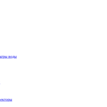
тры воды
ы
екторы