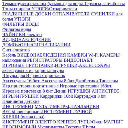
Термокружки,стаканы,бутылки для воды
Термосы,ланч-боксы
Тэны,спирали
УТЮГИ/Отпариватели
ГЛАДИЛЬНЫЕ ДОСКИ
ОТПАРИВАТЕЛИ
СУШИЛКИ для
белья
УТЮГИ
ФИЛЬТРЫ ВОДЫ
Фильтры воды
ЧАЙНИКИ электро
ВИДЕОНАБЛЮДЕНИЕ
ДОМОФОНЫ/СИГНАЛИЗАЦИИ
Сигнализатор
Кабель ВИДЕОНАБЛЮДЕНИЯ
КАМЕРЫ Wi-Fi
КАМЕРЫ
наблюдения
РЕГИСТРАТОРЫ ВИДЕОНАБЛ.
ИГРОВЫЕ ПРИСТАВКИ,ИГРУШКИ,АКСЕССУАРЫ
аксесcуары к игр.прист./шнуры
Шнуры для Игровых приставок
Аксессуары 16 бит.
Аксесуары 8 бит
Джойстики,Триггеры
Игр.приставки портативные
Игровые приставки 16бит.
Игровые приставки 8 бит Денди
ИГРУШКИ АНТИСТРЕС
ИГРЫ/ИГРУШКИ
Кардриджи 16bit
Картриджи 8 bit
Планшеты детские
ИНСТРУМЕНТ,МУЛЬТИМЕТРЫ,ПАЯЛЬНИКИ
ВЕСЫ ювелирные
ИНСТРУМЕНТ РУЧНОЙ
КЛЕЩИ (витая пара)
ИНСТРУМЕНТ ЭЛЕКТРО
КРЕПЕЖ
ЛУПЫ/Очки
МАГНИТ
НЕОДИМОВЫЙ
Мультиметры/Тестеры/Щупы