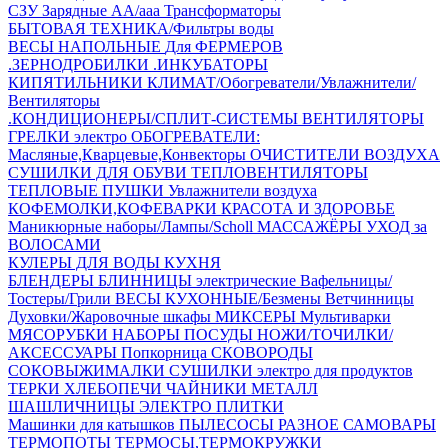
СЗУ Зарядные АА/ааа
Трансформаторы
БЫТОВАЯ ТЕХНИКА/Фильтры воды
ВЕСЫ НАПОЛЬНЫЕ
Для ФЕРМЕРОВ
.ЗЕРНОДРОБИЛКИ
.ИНКУБАТОРЫ
КИПЯТИЛЬНИКИ
КЛИМАТ/Обогреватели/Увлажнители/
Вентиляторы
.КОНДИЦИОНЕРЫ/СПЛИТ-СИСТЕМЫ
ВЕНТИЛЯТОРЫ
ГРЕЛКИ электро
ОБОГРЕВАТЕЛИ:
Масляные,Кварцевые,Конвекторы
ОЧИСТИТЕЛИ ВОЗДУХА
СУШИЛКИ ДЛЯ ОБУВИ
ТЕПЛОВЕНТИЛЯТОРЫ
ТЕПЛОВЫЕ ПУШКИ
Увлажнители воздуха
КОФЕМОЛКИ,КОФЕВАРКИ
КРАСОТА И ЗДОРОВЬЕ
Маникюрные наборы/Лампы/Scholl
МАССАЖЁРЫ
УХОД за
ВОЛОСАМИ
КУЛЕРЫ ДЛЯ ВОДЫ
КУХНЯ
БЛЕНДЕРЫ
БЛИННИЦЫ электрические
Вафельницы/
Тостеры/Грили
ВЕСЫ КУХОННЫЕ/Безмены
Ветчинницы
Духовки/Жаровочные шкафы
МИКСЕРЫ
Мультиварки
МЯСОРУБКИ
НАБОРЫ ПОСУДЫ
НОЖИ/ТОЧИЛКИ/
АКСЕССУАРЫ
Попкорница
СКОВОРОДЫ
СОКОВЫЖИМАЛКИ
СУШИЛКИ электро для продуктов
ТЕРКИ
ХЛЕБОПЕЧИ
ЧАЙНИКИ МЕТАЛЛ
ШАШЛИЧНИЦЫ
ЭЛЕКТРО ПЛИТКИ
Машинки для катышков
ПЫЛЕСОСЫ
РАЗНОЕ
САМОВАРЫ
ТЕРМОПОТЫ
ТЕРМОСЫ,ТЕРМОКРУЖКИ