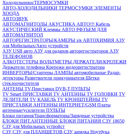
Холодильники/ТЕРМОСУМКИ
АВТО-ХОЛОДИЛЬНИКИ
ТЕРМОСУМКИ
ЭЛЕМЕНТЫ
ХООДА
АВТОЗВУК
АВТОМАГНИТОЛЫ
АКУСТИКА АВТО!!!
Кабель
АКУСТИЧЕСКИЙ
Клеммы АВТО
РФЗЪЕМ ДЛЯ
АВТОМАГНИТОЛ
АВТОРЕГИСТРАТОРЫ/КАМЕРЫ з/в
АВТОХИМИЯ
АЗУ
для Мобильных/Авто устройств
АЗУ USB авто
АЗУ для радаров,авторегистраторов
АЗУ
ТЕЛЕФОНОВ
АЛКОТЕСТЕРЫ
ВОЛЬТМЕТРЫ
ДЕРЖАТЕЛИ/КРЕПЕЖИ
Держатели телефона
Крепежи видеорегистратора
ИНВЕРТОРЫ/Стартеры
ЛАМПЫ автомобильные
Радар-
детекторы
Разветвители прикуривателя
Щетки
стеклоочистителя
АНТЕНЫ ТV,Приставки DVB-T,ПУЛЬТЫ
TV Smart ПРИСТАВКИ
TV АНТЕННЫ
TV ГОЛОВКИ
TV
ДЕЛИТЕЛИ
TV КАБЕЛЬ
TV КРОНШТЕЙНЫ
TV
ПРИСТАВКИ
АНТЕННЫ ИНТЕРНЕТ/GSM
Платы
антенные/усилители
ПУЛЬТЫ
Блоки питания/Трансформаторы/Зарядные устройства
БЛОКИ ПИТ.АНТЕННЫЕ
БЛОКИ ПИТАНИЯ
СЗУ 18650
СЗУ для Мобильных устройст
СЗУ
СЗУ для ПЛАНШЕТОВ
СЗУ зарядка Ноутбука