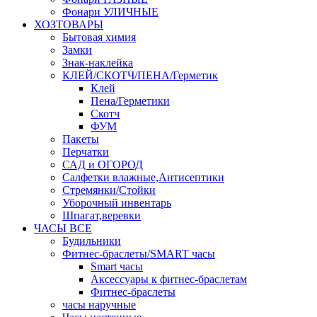
Фонари УЛИЧНЫЕ
ХОЗТОВАРЫ
Бытовая химия
Замки
Знак-наклейка
КЛЕЙ/СКОТЧ/ПЕНА/Герметик
Клей
Пена/Герметики
Скотч
ФУМ
Пакеты
Перчатки
САД и ОГОРОД
Салфетки влажные,Антисептики
Стремянки/Стойки
Уборочный инвентарь
Шпагат,веревки
ЧАСЫ ВСЕ
Будильники
Фитнес-браслеты/SMART часы
Smart часы
Аксессуары к фитнес-браслетам
Фитнес-браслеты
часы наручные