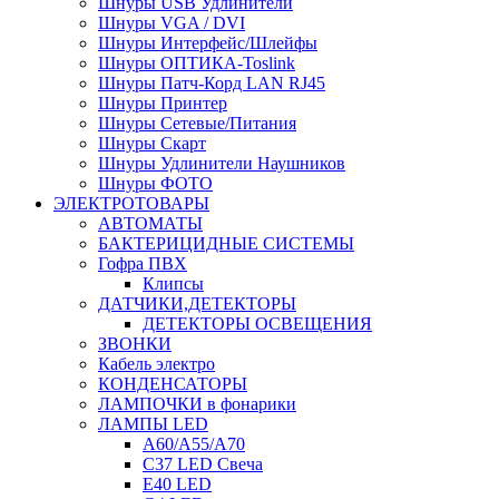
Шнуры USB Удлинители
Шнуры VGA / DVI
Шнуры Интерфейс/Шлейфы
Шнуры ОПТИКА-Toslink
Шнуры Патч-Корд LAN RJ45
Шнуры Принтер
Шнуры Сетевые/Питания
Шнуры Скарт
Шнуры Удлинители Наушников
Шнуры ФОТО
ЭЛЕКТРОТОВАРЫ
АВТОМАТЫ
БАКТЕРИЦИДНЫЕ СИСТЕМЫ
Гофра ПВХ
Клипсы
ДАТЧИКИ,ДЕТЕКТОРЫ
ДЕТЕКТОРЫ ОСВЕЩЕНИЯ
ЗВОНКИ
Кабель электро
КОНДЕНСАТОРЫ
ЛАМПОЧКИ в фонарики
ЛАМПЫ LED
A60/A55/A70
C37 LED Свеча
E40 LED