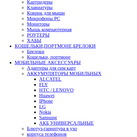
Картридеры
Клавиатуры
Коврик для мыши
Микрофоны PC
Мониторы
Мышь компьютерная
РОУТЕРЫ
ХАБЫ
КОШЕЛЬКИ,ПОРТМОНЕ,БРЕЛОКИ
Брелоки
Кошельки, портмоне
МОБИЛЬНЫЕ АКСЕССУАРЫ
Адаптеры для сим карт
АККУМУЛЯТОРЫ МОБИЛЬНЫХ
ALCATEL
FLY
HTC / LENOVO
Huawei
IPhone
LG
Nokia
Samsung
АКБ УНИВЕРСАЛЬНЫЕ
Блютуз-гарнитура в ухо
корпуса телефонов