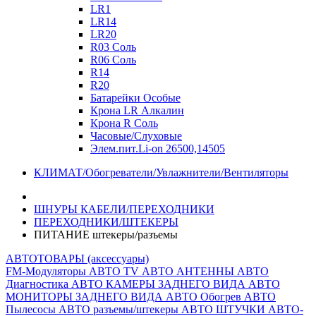
LR1
LR14
LR20
R03 Соль
R06 Соль
R14
R20
Батарейки Особые
Крона LR Алкалин
Крона R Соль
Часовые/Слуховые
Элем.пит.Li-on 26500,14505
КЛИМАТ/Обогреватели/Увлажнители/Вентиляторы
ШНУРЫ КАБЕЛИ/ПЕРЕХОДНИКИ
ПЕРЕХОДНИКИ/ШТЕКЕРЫ
ПИТАНИЕ штекеры/разъемы
АВТОТОВАРЫ (аксессуары)
FM-Модуляторы
АВТО TV
АВТО АНТЕННЫ
АВТО
Диагностика
АВТО КАМЕРЫ ЗАДНЕГО ВИДА
АВТО
МОНИТОРЫ ЗАДНЕГО ВИДА
АВТО Обогрев
АВТО
Пылесосы
АВТО разъемы/штекеры
АВТО ШТУЧКИ
АВТО-