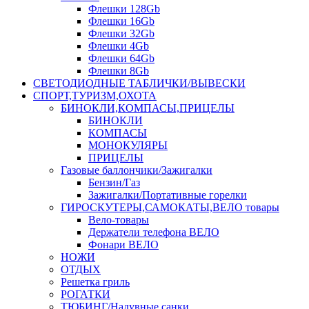
Флешки 128Gb
Флешки 16Gb
Флешки 32Gb
Флешки 4Gb
Флешки 64Gb
Флешки 8Gb
СВЕТОДИОДНЫЕ ТАБЛИЧКИ/ВЫВЕСКИ
СПОРТ,ТУРИЗМ,ОХОТА
БИНОКЛИ,КОМПАСЫ,ПРИЦЕЛЫ
БИНОКЛИ
КОМПАСЫ
МОНОКУЛЯРЫ
ПРИЦЕЛЫ
Газовые баллончики/Зажигалки
Бензин/Газ
Зажигалки/Портативные горелки
ГИРОСКУТЕРЫ,САМОКАТЫ,ВЕЛО товары
Вело-товары
Держатели телефона ВЕЛО
Фонари ВЕЛО
НОЖИ
ОТДЫХ
Решетка гриль
РОГАТКИ
ТЮБИНГ/Надувные санки