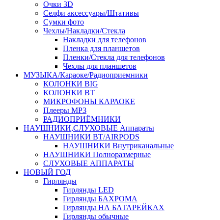
Очки 3D
Селфи аксессуары/Штативы
Сумки фото
Чехлы/Накладки/Стекла
Накладки для телефонов
Пленка для планшетов
Пленки/Стекла для телефонов
Чехлы для планшетов
МУЗЫКА/Караоке/Радиоприемники
КОЛОНКИ BIG
КОЛОНКИ BT
МИКРОФОНЫ КАРАОКЕ
Плееры MP3
РАДИОПРИЁМНИКИ
НАУШНИКИ,СЛУХОВЫЕ Аппараты
НАУШНИКИ BT/AIRPODS
НАУШНИКИ Внутриканальные
НАУШНИКИ Полноразмерные
СЛУХОВЫЕ АППАРАТЫ
НОВЫЙ ГОД
Гирлянды
Гирлянды LED
Гирлянды БАХРОМА
Гирлянды НА БАТАРЕЙКАХ
Гирлянды обычные