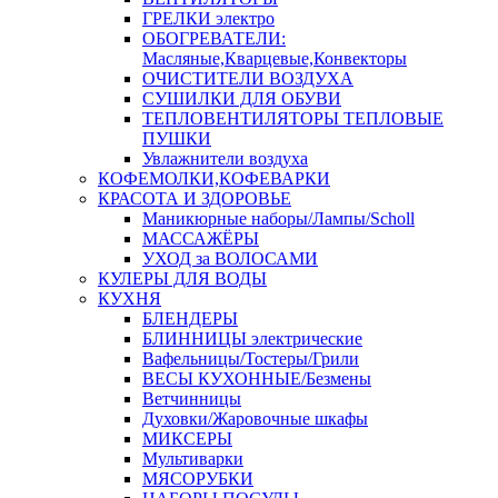
ГРЕЛКИ электро
ОБОГРЕВАТЕЛИ:
Масляные,Кварцевые,Конвекторы
ОЧИСТИТЕЛИ ВОЗДУХА
СУШИЛКИ ДЛЯ ОБУВИ
ТЕПЛОВЕНТИЛЯТОРЫ ТЕПЛОВЫЕ
ПУШКИ
Увлажнители воздуха
КОФЕМОЛКИ,КОФЕВАРКИ
КРАСОТА И ЗДОРОВЬЕ
Маникюрные наборы/Лампы/Scholl
МАССАЖЁРЫ
УХОД за ВОЛОСАМИ
КУЛЕРЫ ДЛЯ ВОДЫ
КУХНЯ
БЛЕНДЕРЫ
БЛИННИЦЫ электрические
Вафельницы/Тостеры/Грили
ВЕСЫ КУХОННЫЕ/Безмены
Ветчинницы
Духовки/Жаровочные шкафы
МИКСЕРЫ
Мультиварки
МЯСОРУБКИ