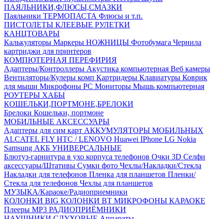
ПАЯЛЬНИКИ,ФЛЮСЫ,СМАЗКИ
Паяльники
ТЕРМОПАСТА
Флюсы и т.п.
ПИСТОЛЕТЫ КЛЕЕВЫЕ
РУЛЕТКИ
КАНЦТОВАРЫ
Калькуляторы
Маркеры
НОЖНИЦЫ
Фотобумага
Чернила
картриджи для принтеров
КОМПЮТЕРНАЯ ПЕРЕФИРИЯ
Адаптеры/Контроллеры
Акустика компьютерная
Веб камеры
Вентиляторы/Кулеры комп
Картридеры
Клавиатуры
Коврик
для мыши
Микрофоны PC
Мониторы
Мышь компьютерная
РОУТЕРЫ
ХАБЫ
КОШЕЛЬКИ,ПОРТМОНЕ,БРЕЛОКИ
Брелоки
Кошельки, портмоне
МОБИЛЬНЫЕ АКСЕССУАРЫ
Адаптеры для сим карт
АККУМУЛЯТОРЫ МОБИЛЬНЫХ
ALCATEL
FLY
HTC / LENOVO
Huawei
IPhone
LG
Nokia
Samsung
АКБ УНИВЕРСАЛЬНЫЕ
Блютуз-гарнитура в ухо
корпуса телефонов
Очки 3D
Селфи
аксессуары/Штативы
Сумки фото
Чехлы/Накладки/Стекла
Накладки для телефонов
Пленка для планшетов
Пленки/
Стекла для телефонов
Чехлы для планшетов
МУЗЫКА/Караоке/Радиоприемники
КОЛОНКИ BIG
КОЛОНКИ BT
МИКРОФОНЫ КАРАОКЕ
Плееры MP3
РАДИОПРИЁМНИКИ
НАУШНИКИ,СЛУХОВЫЕ Аппараты