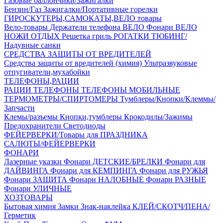
Газовые баллончики/Зажигалки
Бензин/Газ
Зажигалки/Портативные горелки
ГИРОСКУТЕРЫ,САМОКАТЫ,ВЕЛО товары
Вело-товары
Держатели телефона ВЕЛО
Фонари ВЕЛО
НОЖИ
ОТДЫХ
Решетка гриль
РОГАТКИ
ТЮБИНГ/
Надувные санки
СРЕДСТВА ЗАЩИТЫ ОТ ВРЕДИТЕЛЕЙ
Средства защиты от вредителей (химия)
Ультразвуковые
отпугиватели,мухабойки
ТЕЛЕФОНЫ,РАЦИИ
РАЦИИ
ТЕЛЕФОНЫ
ТЕЛЕФОНЫ МОБИЛЬНЫЕ
ТЕРМОМЕТРЫ/СПИРТОМЕРЫ
Тумблеры/Кнопки/Клеммы/
Запчасти
Клемы/разъемы
Кнопки,тумблеры
Крокодилы/Зажимы
Предохранители
Светодиоды
ФЕЙЕРВЕРКИ/Товары для ПРАЗДНИКА
САЛЮТЫ/ФЕЙЕРВЕРКИ
ФОНАРИ
Лазерные указки
Фонари ДЕТСКИЕ/БРЕЛКИ
Фонари для
ДАЙВИНГА
Фонари для КЕМПИНГА
Фонари для РУЖЬЯ
Фонари ЗАЩИТА
Фонари НАЛОБНЫЕ
Фонари РАЗНЫЕ
Фонари УЛИЧНЫЕ
ХОЗТОВАРЫ
Бытовая химия
Замки
Знак-наклейка
КЛЕЙ/СКОТЧ/ПЕНА/
Герметик