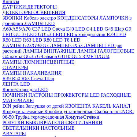
Клипсы
ДАТЧИКИ,ДЕТЕКТОРЫ
ДЕТЕКТОРЫ ОСВЕЩЕНИЯ
ЗВОНКИ
Кабель электро
КОНДЕНСАТОРЫ
ЛАМПОЧКИ в
фонарики
ЛАМПЫ LED
A60/A55/A70
C37 LED Свеча
E40 LED
G4 LED
G45 Шар
G9
LED
GU10 LED
GU5.3 LED
LED в холодильник
R39 LED
R50 LED
R63 LED
R80 LED
T8 LED
ЛАМПЫ G23/G9/2G7
ЛАМПЫ GX53
ЛАМПЫ LED для
растений
ЛАМПЫ ВИНТАЖНЫЕ
ЛАМПЫ ГАЛОГЕНОВЫЕ
G4 лампа
G6.35
G9 лампа
GU10
GU5.3
MR11/GU4
ЛАМПЫ ЛЮМИНИСЦЕНТНЫЕ
СТАРТЕРЫ
ЛАМПЫ НАКАЛИВАНИЯ
R39
R50
R63
Свеча
Шар
ЛЕНТА LED
Коннекторы для LED
НОЧНИКИ
ПАТРОНЫ
ПРОЖЕКТОРЫ LED
РАСХОДНЫЕ
МАТЕРИАЛЫ
DIN рейка
Заглушка от детей
ИЗОЛЕНТА
КАБЕЛЬ КАНАЛ
Колодки клеммные
Коробки установочные
Скобы пласт.NCR-
06-50
Трубка термоусадочная
Хомуты/Стяжки
РОЗЕТКИ ВЫКЛЮЧАТЕЛИ
СВЕТИЛЬНИКИ
СВЕТИЛЬНИКИ НАСТОЛЬНЫЕ
АВАТАРЫ