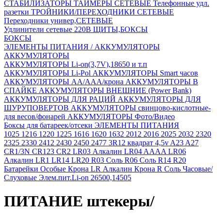
СТАБИЛИЗАТОРЫ
ТАЙМЕРЫ СЕТЕВЫЕ
Телефонные удл.
разетки
ТРОЙНИКИ/ПЕРЕХОДНИКИ СЕТЕВЫЕ
Переходники универ,СЕТЕВЫЕ
Удлинители сетевые 220В
ЩИТЫ,БОКСЫ
БОКСЫ
ЭЛЕМЕНТЫ ПИТАНИЯ / АККУМУЛЯТОРЫ
АККУМУЛЯТОРЫ
АККУМУЛЯТОРЫ Li-on(3,7V),18650 и т.п
АККУМУЛЯТОРЫ Li-Pol
АККУМУЛЯТОРЫ Smart часов
АККУМУЛЯТОРЫ АА/ААА/крона
АККУМУЛЯТОРЫ В
СПАЙКЕ
АККУМУЛЯТОРЫ ВНЕШНИЕ (Power Bank)
АККУМУЛЯТОРЫ ДЛЯ РАЦИЙ
АККУМУЛЯТОРЫ ДЛЯ
ШУРУПОВЕРТОВ
АККУМУЛЯТОРЫ свинцово-кислотные-
для весов/фонарей
АККУМУЛЯТОРЫ Фото/Видео
Боксы для батареек/отсеки
ЭЛЕМЕНТЫ ПИТАНИЯ
1025
1216
1220
1225
1616
1620
1632
2012
2016
2025
2032
2320
2325
2330
2412
2430
2450
2477
3R12 квадрат 4,5v
A23
A27
CR1/3N
CR123
CR2
LR03 Алкалин
LR04 AAAA
LR06
Алкалин
LR1
LR14
LR20
R03 Соль
R06 Соль
R14
R20
Батарейки Особые
Крона LR Алкалин
Крона R Соль
Часовые/
Слуховые
Элем.пит.Li-on 26500,14505
ПИТАНИЕ штекеры/