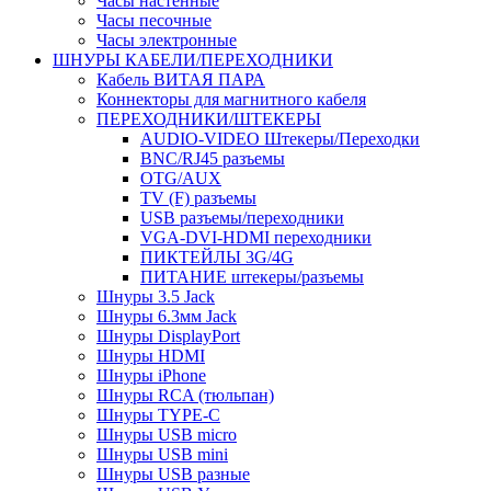
Часы настенные
Часы песочные
Часы электронные
ШНУРЫ КАБЕЛИ/ПЕРЕХОДНИКИ
Кабель ВИТАЯ ПАРА
Коннекторы для магнитного кабеля
ПЕРЕХОДНИКИ/ШТЕКЕРЫ
AUDIO-VIDEO Штекеры/Переходки
BNC/RJ45 разъемы
OTG/AUX
TV (F) разъемы
USB разъемы/переходники
VGA-DVI-HDMI переходники
ПИКТЕЙЛЫ 3G/4G
ПИТАНИЕ штекеры/разъемы
Шнуры 3.5 Jack
Шнуры 6.3мм Jack
Шнуры DisplayPort
Шнуры HDMI
Шнуры iPhone
Шнуры RCA (тюльпан)
Шнуры TYPE-C
Шнуры USB micro
Шнуры USB mini
Шнуры USB разные