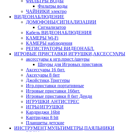
ФИЛЬТРЫ ВОДЫ
Фильтры воды
ЧАЙНИКИ электро
ВИДЕОНАБЛЮДЕНИЕ
ДОМОФОНЫ/СИГНАЛИЗАЦИИ
Сигнализатор
Кабель ВИДЕОНАБЛЮДЕНИЯ
КАМЕРЫ Wi-Fi
КАМЕРЫ наблюдения
РЕГИСТРАТОРЫ ВИДЕОНАБЛ.
ИГРОВЫЕ ПРИСТАВКИ,ИГРУШКИ,АКСЕССУАРЫ
аксесcуары к игр.прист./шнуры
Шнуры для Игровых приставок
Аксессуары 16 бит.
Аксесуары 8 бит
Джойстики,Триггеры
Игр.приставки портативные
Игровые приставки 16бит.
Игровые приставки 8 бит Денди
ИГРУШКИ АНТИСТРЕС
ИГРЫ/ИГРУШКИ
Кардриджи 16bit
Картриджи 8 bit
Планшеты детские
ИНСТРУМЕНТ,МУЛЬТИМЕТРЫ,ПАЯЛЬНИКИ