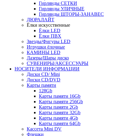
Гирлянды СЕТКИ
Гирлянды УЛИЧНЫЕ
Гирлянды ШТОРЫ-ЗАНАВЕС
ДЮРАЛАЙТ
Ёлки искусственные
Ёлки LED
Ёлки ПВХ
Звезды/Фигуры LED
Игрушки ёлочные
КАМИНЫ LED
Лазеры/Шары диско
СУВЕНИРЫ/АКСЕССУАРЫ
НОСИТЕЛИ ИНФОРМАЦИИ
Диски CD/ Mini
Диски CD/DVD
Карты памяти
128Gb
Карты памяти 16Gb
Карты памяти 256Gb
Карты памяти 2Gb
Карты памяти 32Gb
Карты памяти 4Gb
Карты памяти 64Gb
Кассета Mini DV
Флешки