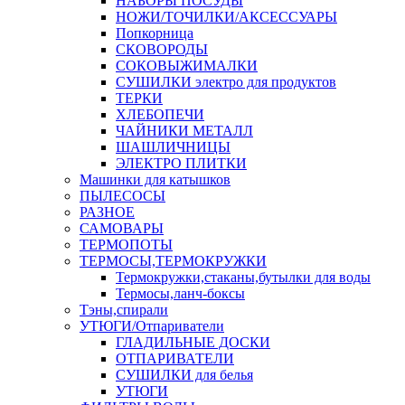
НАБОРЫ ПОСУДЫ
НОЖИ/ТОЧИЛКИ/АКСЕССУАРЫ
Попкорница
СКОВОРОДЫ
СОКОВЫЖИМАЛКИ
СУШИЛКИ электро для продуктов
ТЕРКИ
ХЛЕБОПЕЧИ
ЧАЙНИКИ МЕТАЛЛ
ШАШЛИЧНИЦЫ
ЭЛЕКТРО ПЛИТКИ
Машинки для катышков
ПЫЛЕСОСЫ
РАЗНОЕ
САМОВАРЫ
ТЕРМОПОТЫ
ТЕРМОСЫ,ТЕРМОКРУЖКИ
Термокружки,стаканы,бутылки для воды
Термосы,ланч-боксы
Тэны,спирали
УТЮГИ/Отпариватели
ГЛАДИЛЬНЫЕ ДОСКИ
ОТПАРИВАТЕЛИ
СУШИЛКИ для белья
УТЮГИ