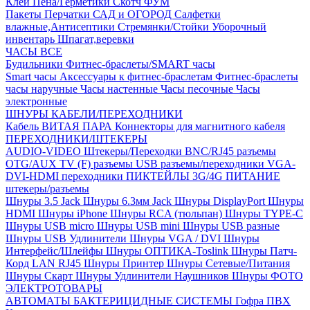
Клей
Пена/Герметики
Скотч
ФУМ
Пакеты
Перчатки
САД и ОГОРОД
Салфетки
влажные,Антисептики
Стремянки/Стойки
Уборочный
инвентарь
Шпагат,веревки
ЧАСЫ ВСЕ
Будильники
Фитнес-браслеты/SMART часы
Smart часы
Аксессуары к фитнес-браслетам
Фитнес-браслеты
часы наручные
Часы настенные
Часы песочные
Часы
электронные
ШНУРЫ КАБЕЛИ/ПЕРЕХОДНИКИ
Кабель ВИТАЯ ПАРА
Коннекторы для магнитного кабеля
ПЕРЕХОДНИКИ/ШТЕКЕРЫ
AUDIO-VIDEO Штекеры/Переходки
BNC/RJ45 разъемы
OTG/AUX
TV (F) разъемы
USB разъемы/переходники
VGA-
DVI-HDMI переходники
ПИКТЕЙЛЫ 3G/4G
ПИТАНИЕ
штекеры/разъемы
Шнуры 3.5 Jack
Шнуры 6.3мм Jack
Шнуры DisplayPort
Шнуры
HDMI
Шнуры iPhone
Шнуры RCA (тюльпан)
Шнуры TYPE-C
Шнуры USB micro
Шнуры USB mini
Шнуры USB разные
Шнуры USB Удлинители
Шнуры VGA / DVI
Шнуры
Интерфейс/Шлейфы
Шнуры ОПТИКА-Toslink
Шнуры Патч-
Корд LAN RJ45
Шнуры Принтер
Шнуры Сетевые/Питания
Шнуры Скарт
Шнуры Удлинители Наушников
Шнуры ФОТО
ЭЛЕКТРОТОВАРЫ
АВТОМАТЫ
БАКТЕРИЦИДНЫЕ СИСТЕМЫ
Гофра ПВХ