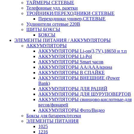
ТАЙМЕРЫ СЕТЕВЫЕ
Телефонные удл. разетки
ТРОЙНИКИ/ПЕРЕХОДНИКИ СЕТЕВЫЕ
Переходники универ,СЕТЕВЫЕ
Удлинители сетевые 220В
ЩИТЫ,БОКСЫ
БОКСЫ
ЭЛЕМЕНТЫ ПИТАНИЯ / АККУМУЛЯТОРЫ
АККУМУЛЯТОРЫ
АККУМУЛЯТОРЫ Li-on(3,7V),18650 и т.п
АККУМУЛЯТОРЫ Li-Pol
АККУМУЛЯТОРЫ Smart часов
АККУМУЛЯТОРЫ АА/ААА/крона
АККУМУЛЯТОРЫ В СПАЙКЕ
АККУМУЛЯТОРЫ ВНЕШНИЕ (Power
Bank)
АККУМУЛЯТОРЫ ДЛЯ РАЦИЙ
АККУМУЛЯТОРЫ ДЛЯ ШУРУПОВЕРТОВ
АККУМУЛЯТОРЫ свинцово-кислотные-для
весов/фонарей
АККУМУЛЯТОРЫ Фото/Видео
Боксы для батареек/отсеки
ЭЛЕМЕНТЫ ПИТАНИЯ
1025
1216