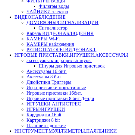
ФИЛЬТРЫ ВОДЫ
Фильтры воды
ЧАЙНИКИ электро
ВИДЕОНАБЛЮДЕНИЕ
ДОМОФОНЫ/СИГНАЛИЗАЦИИ
Сигнализатор
Кабель ВИДЕОНАБЛЮДЕНИЯ
КАМЕРЫ Wi-Fi
КАМЕРЫ наблюдения
РЕГИСТРАТОРЫ ВИДЕОНАБЛ.
ИГРОВЫЕ ПРИСТАВКИ,ИГРУШКИ,АКСЕССУАРЫ
аксесcуары к игр.прист./шнуры
Шнуры для Игровых приставок
Аксессуары 16 бит.
Аксесуары 8 бит
Джойстики,Триггеры
Игр.приставки портативные
Игровые приставки 16бит.
Игровые приставки 8 бит Денди
ИГРУШКИ АНТИСТРЕС
ИГРЫ/ИГРУШКИ
Кардриджи 16bit
Картриджи 8 bit
Планшеты детские
ИНСТРУМЕНТ,МУЛЬТИМЕТРЫ,ПАЯЛЬНИКИ