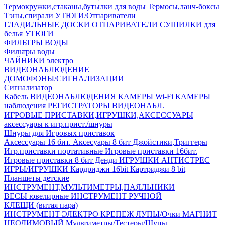
Термокружки,стаканы,бутылки для воды
Термосы,ланч-боксы
Тэны,спирали
УТЮГИ/Отпариватели
ГЛАДИЛЬНЫЕ ДОСКИ
ОТПАРИВАТЕЛИ
СУШИЛКИ для
белья
УТЮГИ
ФИЛЬТРЫ ВОДЫ
Фильтры воды
ЧАЙНИКИ электро
ВИДЕОНАБЛЮДЕНИЕ
ДОМОФОНЫ/СИГНАЛИЗАЦИИ
Сигнализатор
Кабель ВИДЕОНАБЛЮДЕНИЯ
КАМЕРЫ Wi-Fi
КАМЕРЫ
наблюдения
РЕГИСТРАТОРЫ ВИДЕОНАБЛ.
ИГРОВЫЕ ПРИСТАВКИ,ИГРУШКИ,АКСЕССУАРЫ
аксесcуары к игр.прист./шнуры
Шнуры для Игровых приставок
Аксессуары 16 бит.
Аксесуары 8 бит
Джойстики,Триггеры
Игр.приставки портативные
Игровые приставки 16бит.
Игровые приставки 8 бит Денди
ИГРУШКИ АНТИСТРЕС
ИГРЫ/ИГРУШКИ
Кардриджи 16bit
Картриджи 8 bit
Планшеты детские
ИНСТРУМЕНТ,МУЛЬТИМЕТРЫ,ПАЯЛЬНИКИ
ВЕСЫ ювелирные
ИНСТРУМЕНТ РУЧНОЙ
КЛЕЩИ (витая пара)
ИНСТРУМЕНТ ЭЛЕКТРО
КРЕПЕЖ
ЛУПЫ/Очки
МАГНИТ
НЕОДИМОВЫЙ
Мультиметры/Тестеры/Щупы