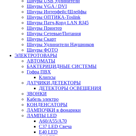
Шнуры USB Удлинители
Шнуры VGA / DVI
Шнуры Интерфейс/Шлейфы
Шнуры ОПТИКА-Toslink
Шнуры Патч-Корд LAN RJ45
Шнуры Принтер
Шнуры Сетевые/Питания
Шнуры Скарт
Шнуры Удлинители Наушников
Шнуры ФОТО
ЭЛЕКТРОТОВАРЫ
АВТОМАТЫ
БАКТЕРИЦИДНЫЕ СИСТЕМЫ
Гофра ПВХ
Клипсы
ДАТЧИКИ,ДЕТЕКТОРЫ
ДЕТЕКТОРЫ ОСВЕЩЕНИЯ
ЗВОНКИ
Кабель электро
КОНДЕНСАТОРЫ
ЛАМПОЧКИ в фонарики
ЛАМПЫ LED
A60/A55/A70
C37 LED Свеча
E40 LED