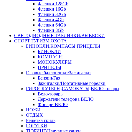
Флешки 128Gb
Флешки 16Gb
Флешки 32Gb
Флешки 4Gb
Флешки 64Gb
Флешки 8Gb
СВЕТОДИОДНЫЕ ТАБЛИЧКИ/ВЫВЕСКИ
СПОРТ,ТУРИЗМ,ОХОТА
БИНОКЛИ,КОМПАСЫ,ПРИЦЕЛЫ
БИНОКЛИ
КОМПАСЫ
МОНОКУЛЯРЫ
ПРИЦЕЛЫ
Газовые баллончики/Зажигалки
Бензин/Газ
Зажигалки/Портативные горелки
ГИРОСКУТЕРЫ,САМОКАТЫ,ВЕЛО товары
Вело-товары
Держатели телефона ВЕЛО
Фонари ВЕЛО
НОЖИ
ОТДЫХ
Решетка гриль
РОГАТКИ
ТЮБИНГ/Надувные санки