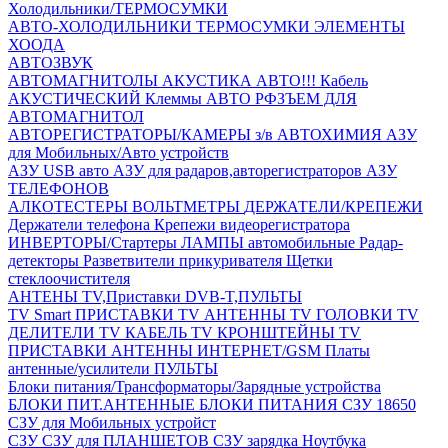
Холодильники/ТЕРМОСУМКИ
АВТО-ХОЛОДИЛЬНИКИ
ТЕРМОСУМКИ
ЭЛЕМЕНТЫ
ХООДА
АВТОЗВУК
АВТОМАГНИТОЛЫ
АКУСТИКА АВТО!!!
Кабель
АКУСТИЧЕСКИЙ
Клеммы АВТО
РФЗЪЕМ ДЛЯ
АВТОМАГНИТОЛ
АВТОРЕГИСТРАТОРЫ/КАМЕРЫ з/в
АВТОХИМИЯ
АЗУ
для Мобильных/Авто устройств
АЗУ USB авто
АЗУ для радаров,авторегистраторов
АЗУ
ТЕЛЕФОНОВ
АЛКОТЕСТЕРЫ
ВОЛЬТМЕТРЫ
ДЕРЖАТЕЛИ/КРЕПЕЖИ
Держатели телефона
Крепежи видеорегистратора
ИНВЕРТОРЫ/Стартеры
ЛАМПЫ автомобильные
Радар-
детекторы
Разветвители прикуривателя
Щетки
стеклоочистителя
АНТЕНЫ ТV,Приставки DVB-T,ПУЛЬТЫ
TV Smart ПРИСТАВКИ
TV АНТЕННЫ
TV ГОЛОВКИ
TV
ДЕЛИТЕЛИ
TV КАБЕЛЬ
TV КРОНШТЕЙНЫ
TV
ПРИСТАВКИ
АНТЕННЫ ИНТЕРНЕТ/GSM
Платы
антенные/усилители
ПУЛЬТЫ
Блоки питания/Трансформаторы/Зарядные устройства
БЛОКИ ПИТ.АНТЕННЫЕ
БЛОКИ ПИТАНИЯ
СЗУ 18650
СЗУ для Мобильных устройст
СЗУ
СЗУ для ПЛАНШЕТОВ
СЗУ зарядка Ноутбука