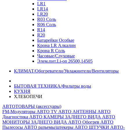
LR1
LR14
LR20
R03 Соль
R06 Соль
R14
R20
Батарейки Особые
Крона LR Алкалин
Крона R Соль
Часовые/Слуховые
Элем.пит.Li-on 26500,14505
КЛИМАТ/Обогреватели/Увлажнители/Вентиляторы
БЫТОВАЯ ТЕХНИКА/Фильтры воды
КУХНЯ
ХЛЕБОПЕЧИ
АВТОТОВАРЫ (аксессуары)
FM-Модуляторы
АВТО TV
АВТО АНТЕННЫ
АВТО
Диагностика
АВТО КАМЕРЫ ЗАДНЕГО ВИДА
АВТО
МОНИТОРЫ ЗАДНЕГО ВИДА
АВТО Обогрев
АВТО
Пылесосы
АВТО разъемы/штекеры
АВТО ШТУЧКИ
АВТО-