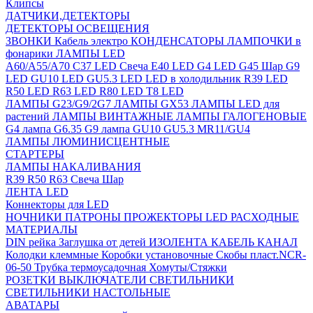
Клипсы
ДАТЧИКИ,ДЕТЕКТОРЫ
ДЕТЕКТОРЫ ОСВЕЩЕНИЯ
ЗВОНКИ
Кабель электро
КОНДЕНСАТОРЫ
ЛАМПОЧКИ в
фонарики
ЛАМПЫ LED
A60/A55/A70
C37 LED Свеча
E40 LED
G4 LED
G45 Шар
G9
LED
GU10 LED
GU5.3 LED
LED в холодильник
R39 LED
R50 LED
R63 LED
R80 LED
T8 LED
ЛАМПЫ G23/G9/2G7
ЛАМПЫ GX53
ЛАМПЫ LED для
растений
ЛАМПЫ ВИНТАЖНЫЕ
ЛАМПЫ ГАЛОГЕНОВЫЕ
G4 лампа
G6.35
G9 лампа
GU10
GU5.3
MR11/GU4
ЛАМПЫ ЛЮМИНИСЦЕНТНЫЕ
СТАРТЕРЫ
ЛАМПЫ НАКАЛИВАНИЯ
R39
R50
R63
Свеча
Шар
ЛЕНТА LED
Коннекторы для LED
НОЧНИКИ
ПАТРОНЫ
ПРОЖЕКТОРЫ LED
РАСХОДНЫЕ
МАТЕРИАЛЫ
DIN рейка
Заглушка от детей
ИЗОЛЕНТА
КАБЕЛЬ КАНАЛ
Колодки клеммные
Коробки установочные
Скобы пласт.NCR-
06-50
Трубка термоусадочная
Хомуты/Стяжки
РОЗЕТКИ ВЫКЛЮЧАТЕЛИ
СВЕТИЛЬНИКИ
СВЕТИЛЬНИКИ НАСТОЛЬНЫЕ
АВАТАРЫ