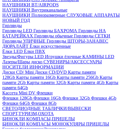
НАУШНИКИ BT/AIRPODS
НАУШНИКИ Внутриканальные
НАУШНИКИ Полноразмерные
СЛУХОВЫЕ АППАРАТЫ
НОВЫЙ ГОД
Гирлянды
Гирлянды LED
Гирлянды БАХРОМА
Гирлянды НА
БАТАРЕЙКАХ
Гирлянды обычные
Гирлянды СЕТКИ
Гирлянды УЛИЧНЫЕ
Гирлянды ШТОРЫ-ЗАНАВЕС
ДЮРАЛАЙТ
Ёлки искусственные
Ёлки LED
Ёлки ПВХ
Звезды/Фигуры LED
Игрушки ёлочные
КАМИНЫ LED
Лазеры/Шары диско
СУВЕНИРЫ/АКСЕССУАРЫ
НОСИТЕЛИ ИНФОРМАЦИИ
Диски CD/ Mini
Диски CD/DVD
Карты памяти
128Gb
Карты памяти 16Gb
Карты памяти 256Gb
Карты
памяти 2Gb
Карты памяти 32Gb
Карты памяти 4Gb
Карты
памяти 64Gb
Кассета Mini DV
Флешки
Флешки 128Gb
Флешки 16Gb
Флешки 32Gb
Флешки 4Gb
Флешки 64Gb
Флешки 8Gb
СВЕТОДИОДНЫЕ ТАБЛИЧКИ/ВЫВЕСКИ
СПОРТ,ТУРИЗМ,ОХОТА
БИНОКЛИ,КОМПАСЫ,ПРИЦЕЛЫ
БИНОКЛИ
КОМПАСЫ
МОНОКУЛЯРЫ
ПРИЦЕЛЫ