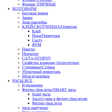
Фонари УЛИЧНЫЕ
ХОЗТОВАРЫ
Бытовая химия
Замки
Знак-наклейка
КЛЕЙ/СКОТЧ/ПЕНА/Герметик
Клей
Пена/Герметики
Скотч
ФУМ
Пакеты
Перчатки
САД и ОГОРОД
Салфетки влажные,Антисептики
Стремянки/Стойки
Уборочный инвентарь
Шпагат,веревки
ЧАСЫ ВСЕ
Будильники
Фитнес-браслеты/SMART часы
Smart часы
Аксессуары к фитнес-браслетам
Фитнес-браслеты
часы наручные