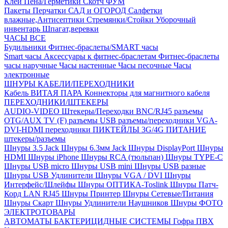
Клей
Пена/Герметики
Скотч
ФУМ
Пакеты
Перчатки
САД и ОГОРОД
Салфетки
влажные,Антисептики
Стремянки/Стойки
Уборочный
инвентарь
Шпагат,веревки
ЧАСЫ ВСЕ
Будильники
Фитнес-браслеты/SMART часы
Smart часы
Аксессуары к фитнес-браслетам
Фитнес-браслеты
часы наручные
Часы настенные
Часы песочные
Часы
электронные
ШНУРЫ КАБЕЛИ/ПЕРЕХОДНИКИ
Кабель ВИТАЯ ПАРА
Коннекторы для магнитного кабеля
ПЕРЕХОДНИКИ/ШТЕКЕРЫ
AUDIO-VIDEO Штекеры/Переходки
BNC/RJ45 разъемы
OTG/AUX
TV (F) разъемы
USB разъемы/переходники
VGA-
DVI-HDMI переходники
ПИКТЕЙЛЫ 3G/4G
ПИТАНИЕ
штекеры/разъемы
Шнуры 3.5 Jack
Шнуры 6.3мм Jack
Шнуры DisplayPort
Шнуры
HDMI
Шнуры iPhone
Шнуры RCA (тюльпан)
Шнуры TYPE-C
Шнуры USB micro
Шнуры USB mini
Шнуры USB разные
Шнуры USB Удлинители
Шнуры VGA / DVI
Шнуры
Интерфейс/Шлейфы
Шнуры ОПТИКА-Toslink
Шнуры Патч-
Корд LAN RJ45
Шнуры Принтер
Шнуры Сетевые/Питания
Шнуры Скарт
Шнуры Удлинители Наушников
Шнуры ФОТО
ЭЛЕКТРОТОВАРЫ
АВТОМАТЫ
БАКТЕРИЦИДНЫЕ СИСТЕМЫ
Гофра ПВХ