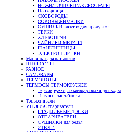
НАБОРЫ ПОСУДЫ
НОЖИ/ТОЧИЛКИ/АКСЕССУАРЫ
Попкорница
СКОВОРОДЫ
СОКОВЫЖИМАЛКИ
СУШИЛКИ электро для продуктов
ТЕРКИ
ХЛЕБОПЕЧИ
ЧАЙНИКИ МЕТАЛЛ
ШАШЛИЧНИЦЫ
ЭЛЕКТРО ПЛИТКИ
Машинки для катышков
ПЫЛЕСОСЫ
РАЗНОЕ
САМОВАРЫ
ТЕРМОПОТЫ
ТЕРМОСЫ,ТЕРМОКРУЖКИ
Термокружки,стаканы,бутылки для воды
Термосы,ланч-боксы
Тэны,спирали
УТЮГИ/Отпариватели
ГЛАДИЛЬНЫЕ ДОСКИ
ОТПАРИВАТЕЛИ
СУШИЛКИ для белья
УТЮГИ