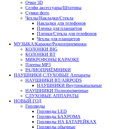
Очки 3D
Селфи аксессуары/Штативы
Сумки фото
Чехлы/Накладки/Стекла
Накладки для телефонов
Пленка для планшетов
Пленки/Стекла для телефонов
Чехлы для планшетов
МУЗЫКА/Караоке/Радиоприемники
КОЛОНКИ BIG
КОЛОНКИ BT
МИКРОФОНЫ КАРАОКЕ
Плееры MP3
РАДИОПРИЁМНИКИ
НАУШНИКИ,СЛУХОВЫЕ Аппараты
НАУШНИКИ BT/AIRPODS
НАУШНИКИ Внутриканальные
НАУШНИКИ Полноразмерные
СЛУХОВЫЕ АППАРАТЫ
НОВЫЙ ГОД
Гирлянды
Гирлянды LED
Гирлянды БАХРОМА
Гирлянды НА БАТАРЕЙКАХ
Гирлянды обычные