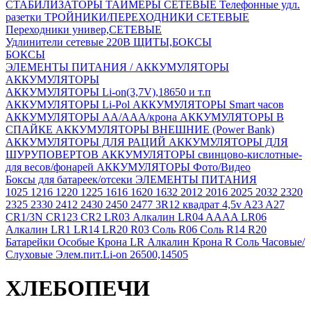
СТАБИЛИЗАТОРЫ
ТАЙМЕРЫ СЕТЕВЫЕ
Телефонные удл.
разетки
ТРОЙНИКИ/ПЕРЕХОДНИКИ СЕТЕВЫЕ
Переходники универ,СЕТЕВЫЕ
Удлинители сетевые 220В
ЩИТЫ,БОКСЫ
БОКСЫ
ЭЛЕМЕНТЫ ПИТАНИЯ / АККУМУЛЯТОРЫ
АККУМУЛЯТОРЫ
АККУМУЛЯТОРЫ Li-on(3,7V),18650 и т.п
АККУМУЛЯТОРЫ Li-Pol
АККУМУЛЯТОРЫ Smart часов
АККУМУЛЯТОРЫ АА/ААА/крона
АККУМУЛЯТОРЫ В
СПАЙКЕ
АККУМУЛЯТОРЫ ВНЕШНИЕ (Power Bank)
АККУМУЛЯТОРЫ ДЛЯ РАЦИЙ
АККУМУЛЯТОРЫ ДЛЯ
ШУРУПОВЕРТОВ
АККУМУЛЯТОРЫ свинцово-кислотные-
для весов/фонарей
АККУМУЛЯТОРЫ Фото/Видео
Боксы для батареек/отсеки
ЭЛЕМЕНТЫ ПИТАНИЯ
1025
1216
1220
1225
1616
1620
1632
2012
2016
2025
2032
2320
2325
2330
2412
2430
2450
2477
3R12 квадрат 4,5v
A23
A27
CR1/3N
CR123
CR2
LR03 Алкалин
LR04 AAAA
LR06
Алкалин
LR1
LR14
LR20
R03 Соль
R06 Соль
R14
R20
Батарейки Особые
Крона LR Алкалин
Крона R Соль
Часовые/
Слуховые
Элем.пит.Li-on 26500,14505
ХЛЕБОПЕЧИ