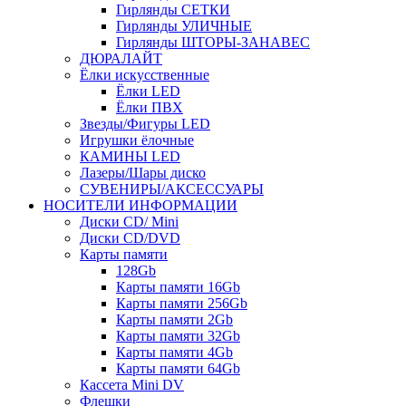
Гирлянды СЕТКИ
Гирлянды УЛИЧНЫЕ
Гирлянды ШТОРЫ-ЗАНАВЕС
ДЮРАЛАЙТ
Ёлки искусственные
Ёлки LED
Ёлки ПВХ
Звезды/Фигуры LED
Игрушки ёлочные
КАМИНЫ LED
Лазеры/Шары диско
СУВЕНИРЫ/АКСЕССУАРЫ
НОСИТЕЛИ ИНФОРМАЦИИ
Диски CD/ Mini
Диски CD/DVD
Карты памяти
128Gb
Карты памяти 16Gb
Карты памяти 256Gb
Карты памяти 2Gb
Карты памяти 32Gb
Карты памяти 4Gb
Карты памяти 64Gb
Кассета Mini DV
Флешки