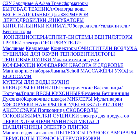
СЗУ Зарядные АА/ааа
Трансформаторы
БЫТОВАЯ ТЕХНИКА/Фильтры воды
ВЕСЫ НАПОЛЬНЫЕ
Для ФЕРМЕРОВ
.ЗЕРНОДРОБИЛКИ
.ИНКУБАТОРЫ
КИПЯТИЛЬНИКИ
КЛИМАТ/Обогреватели/Увлажнители/
Вентиляторы
.КОНДИЦИОНЕРЫ/СПЛИТ-СИСТЕМЫ
ВЕНТИЛЯТОРЫ
ГРЕЛКИ электро
ОБОГРЕВАТЕЛИ:
Масляные,Кварцевые,Конвекторы
ОЧИСТИТЕЛИ ВОЗДУХА
СУШИЛКИ ДЛЯ ОБУВИ
ТЕПЛОВЕНТИЛЯТОРЫ
ТЕПЛОВЫЕ ПУШКИ
Увлажнители воздуха
КОФЕМОЛКИ,КОФЕВАРКИ
КРАСОТА И ЗДОРОВЬЕ
Маникюрные наборы/Лампы/Scholl
МАССАЖЁРЫ
УХОД за
ВОЛОСАМИ
КУЛЕРЫ ДЛЯ ВОДЫ
КУХНЯ
БЛЕНДЕРЫ
БЛИННИЦЫ электрические
Вафельницы/
Тостеры/Грили
ВЕСЫ КУХОННЫЕ/Безмены
Ветчинницы
Духовки/Жаровочные шкафы
МИКСЕРЫ
Мультиварки
МЯСОРУБКИ
НАБОРЫ ПОСУДЫ
НОЖИ/ТОЧИЛКИ/
АКСЕССУАРЫ
Попкорница
СКОВОРОДЫ
СОКОВЫЖИМАЛКИ
СУШИЛКИ электро для продуктов
ТЕРКИ
ХЛЕБОПЕЧИ
ЧАЙНИКИ МЕТАЛЛ
ШАШЛИЧНИЦЫ
ЭЛЕКТРО ПЛИТКИ
Машинки для катышков
ПЫЛЕСОСЫ
РАЗНОЕ
САМОВАРЫ
ТЕРМОПОТЫ
ТЕРМОСЫ,ТЕРМОКРУЖКИ