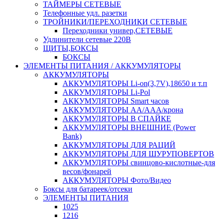
ТАЙМЕРЫ СЕТЕВЫЕ
Телефонные удл. разетки
ТРОЙНИКИ/ПЕРЕХОДНИКИ СЕТЕВЫЕ
Переходники универ,СЕТЕВЫЕ
Удлинители сетевые 220В
ЩИТЫ,БОКСЫ
БОКСЫ
ЭЛЕМЕНТЫ ПИТАНИЯ / АККУМУЛЯТОРЫ
АККУМУЛЯТОРЫ
АККУМУЛЯТОРЫ Li-on(3,7V),18650 и т.п
АККУМУЛЯТОРЫ Li-Pol
АККУМУЛЯТОРЫ Smart часов
АККУМУЛЯТОРЫ АА/ААА/крона
АККУМУЛЯТОРЫ В СПАЙКЕ
АККУМУЛЯТОРЫ ВНЕШНИЕ (Power
Bank)
АККУМУЛЯТОРЫ ДЛЯ РАЦИЙ
АККУМУЛЯТОРЫ ДЛЯ ШУРУПОВЕРТОВ
АККУМУЛЯТОРЫ свинцово-кислотные-для
весов/фонарей
АККУМУЛЯТОРЫ Фото/Видео
Боксы для батареек/отсеки
ЭЛЕМЕНТЫ ПИТАНИЯ
1025
1216