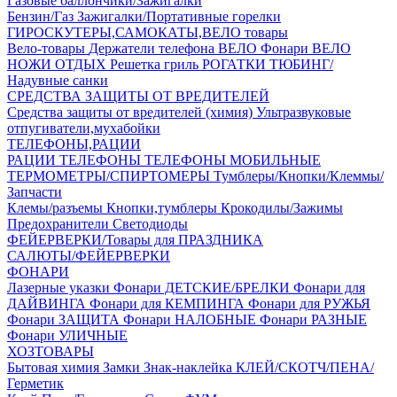
Газовые баллончики/Зажигалки
Бензин/Газ
Зажигалки/Портативные горелки
ГИРОСКУТЕРЫ,САМОКАТЫ,ВЕЛО товары
Вело-товары
Держатели телефона ВЕЛО
Фонари ВЕЛО
НОЖИ
ОТДЫХ
Решетка гриль
РОГАТКИ
ТЮБИНГ/
Надувные санки
СРЕДСТВА ЗАЩИТЫ ОТ ВРЕДИТЕЛЕЙ
Средства защиты от вредителей (химия)
Ультразвуковые
отпугиватели,мухабойки
ТЕЛЕФОНЫ,РАЦИИ
РАЦИИ
ТЕЛЕФОНЫ
ТЕЛЕФОНЫ МОБИЛЬНЫЕ
ТЕРМОМЕТРЫ/СПИРТОМЕРЫ
Тумблеры/Кнопки/Клеммы/
Запчасти
Клемы/разъемы
Кнопки,тумблеры
Крокодилы/Зажимы
Предохранители
Светодиоды
ФЕЙЕРВЕРКИ/Товары для ПРАЗДНИКА
САЛЮТЫ/ФЕЙЕРВЕРКИ
ФОНАРИ
Лазерные указки
Фонари ДЕТСКИЕ/БРЕЛКИ
Фонари для
ДАЙВИНГА
Фонари для КЕМПИНГА
Фонари для РУЖЬЯ
Фонари ЗАЩИТА
Фонари НАЛОБНЫЕ
Фонари РАЗНЫЕ
Фонари УЛИЧНЫЕ
ХОЗТОВАРЫ
Бытовая химия
Замки
Знак-наклейка
КЛЕЙ/СКОТЧ/ПЕНА/
Герметик