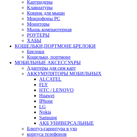
Картридеры
Клавиатуры
Коврик для мыши
Микрофоны PC
Мониторы
Мышь компьютерная
РОУТЕРЫ
ХАБЫ
КОШЕЛЬКИ,ПОРТМОНЕ,БРЕЛОКИ
Брелоки
Кошельки, портмоне
МОБИЛЬНЫЕ АКСЕССУАРЫ
Адаптеры для сим карт
АККУМУЛЯТОРЫ МОБИЛЬНЫХ
ALCATEL
FLY
HTC / LENOVO
Huawei
IPhone
LG
Nokia
Samsung
АКБ УНИВЕРСАЛЬНЫЕ
Блютуз-гарнитура в ухо
корпуса телефонов