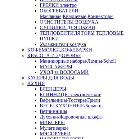
ГРЕЛКИ электро
ОБОГРЕВАТЕЛИ:
Масляные,Кварцевые,Конвекторы
ОЧИСТИТЕЛИ ВОЗДУХА
СУШИЛКИ ДЛЯ ОБУВИ
ТЕПЛОВЕНТИЛЯТОРЫ ТЕПЛОВЫЕ
ПУШКИ
Увлажнители воздуха
КОФЕМОЛКИ,КОФЕВАРКИ
КРАСОТА И ЗДОРОВЬЕ
Маникюрные наборы/Лампы/Scholl
МАССАЖЁРЫ
УХОД за ВОЛОСАМИ
КУЛЕРЫ ДЛЯ ВОДЫ
КУХНЯ
БЛЕНДЕРЫ
БЛИННИЦЫ электрические
Вафельницы/Тостеры/Грили
ВЕСЫ КУХОННЫЕ/Безмены
Ветчинницы
Духовки/Жаровочные шкафы
МИКСЕРЫ
Мультиварки
МЯСОРУБКИ