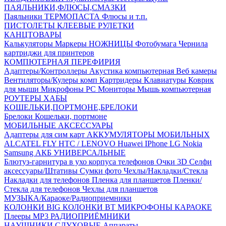
ПАЯЛЬНИКИ,ФЛЮСЫ,СМАЗКИ
Паяльники
ТЕРМОПАСТА
Флюсы и т.п.
ПИСТОЛЕТЫ КЛЕЕВЫЕ
РУЛЕТКИ
КАНЦТОВАРЫ
Калькуляторы
Маркеры
НОЖНИЦЫ
Фотобумага
Чернила
картриджи для принтеров
КОМПЮТЕРНАЯ ПЕРЕФИРИЯ
Адаптеры/Контроллеры
Акустика компьютерная
Веб камеры
Вентиляторы/Кулеры комп
Картридеры
Клавиатуры
Коврик
для мыши
Микрофоны PC
Мониторы
Мышь компьютерная
РОУТЕРЫ
ХАБЫ
КОШЕЛЬКИ,ПОРТМОНЕ,БРЕЛОКИ
Брелоки
Кошельки, портмоне
МОБИЛЬНЫЕ АКСЕССУАРЫ
Адаптеры для сим карт
АККУМУЛЯТОРЫ МОБИЛЬНЫХ
ALCATEL
FLY
HTC / LENOVO
Huawei
IPhone
LG
Nokia
Samsung
АКБ УНИВЕРСАЛЬНЫЕ
Блютуз-гарнитура в ухо
корпуса телефонов
Очки 3D
Селфи
аксессуары/Штативы
Сумки фото
Чехлы/Накладки/Стекла
Накладки для телефонов
Пленка для планшетов
Пленки/
Стекла для телефонов
Чехлы для планшетов
МУЗЫКА/Караоке/Радиоприемники
КОЛОНКИ BIG
КОЛОНКИ BT
МИКРОФОНЫ КАРАОКЕ
Плееры MP3
РАДИОПРИЁМНИКИ
НАУШНИКИ,СЛУХОВЫЕ Аппараты