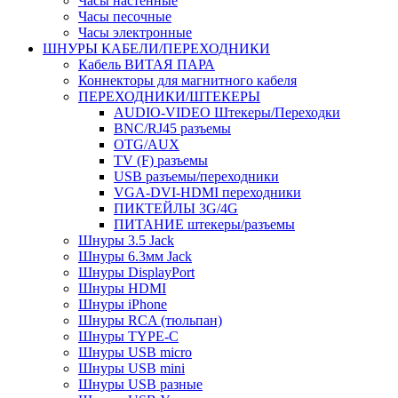
Часы настенные
Часы песочные
Часы электронные
ШНУРЫ КАБЕЛИ/ПЕРЕХОДНИКИ
Кабель ВИТАЯ ПАРА
Коннекторы для магнитного кабеля
ПЕРЕХОДНИКИ/ШТЕКЕРЫ
AUDIO-VIDEO Штекеры/Переходки
BNC/RJ45 разъемы
OTG/AUX
TV (F) разъемы
USB разъемы/переходники
VGA-DVI-HDMI переходники
ПИКТЕЙЛЫ 3G/4G
ПИТАНИЕ штекеры/разъемы
Шнуры 3.5 Jack
Шнуры 6.3мм Jack
Шнуры DisplayPort
Шнуры HDMI
Шнуры iPhone
Шнуры RCA (тюльпан)
Шнуры TYPE-C
Шнуры USB micro
Шнуры USB mini
Шнуры USB разные