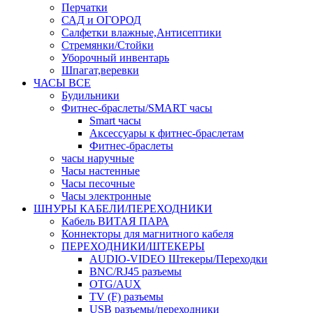
Перчатки
САД и ОГОРОД
Салфетки влажные,Антисептики
Стремянки/Стойки
Уборочный инвентарь
Шпагат,веревки
ЧАСЫ ВСЕ
Будильники
Фитнес-браслеты/SMART часы
Smart часы
Аксессуары к фитнес-браслетам
Фитнес-браслеты
часы наручные
Часы настенные
Часы песочные
Часы электронные
ШНУРЫ КАБЕЛИ/ПЕРЕХОДНИКИ
Кабель ВИТАЯ ПАРА
Коннекторы для магнитного кабеля
ПЕРЕХОДНИКИ/ШТЕКЕРЫ
AUDIO-VIDEO Штекеры/Переходки
BNC/RJ45 разъемы
OTG/AUX
TV (F) разъемы
USB разъемы/переходники