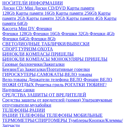
НОСИТЕЛИ ИНФОРМАЦИИ
Диски CD/ Mini
Диски CD/DVD
Карты памяти
128Gb
Карты памяти 16Gb
Карты памяти 256Gb
Карты
памяти 2Gb
Карты памяти 32Gb
Карты памяти 4Gb
Карты
памяти 64Gb
Кассета Mini DV
Флешки
Флешки 128Gb
Флешки 16Gb
Флешки 32Gb
Флешки 4Gb
Флешки 64Gb
Флешки 8Gb
СВЕТОДИОДНЫЕ ТАБЛИЧКИ/ВЫВЕСКИ
СПОРТ,ТУРИЗМ,ОХОТА
БИНОКЛИ,КОМПАСЫ,ПРИЦЕЛЫ
БИНОКЛИ
КОМПАСЫ
МОНОКУЛЯРЫ
ПРИЦЕЛЫ
Газовые баллончики/Зажигалки
Бензин/Газ
Зажигалки/Портативные горелки
ГИРОСКУТЕРЫ,САМОКАТЫ,ВЕЛО товары
Вело-товары
Держатели телефона ВЕЛО
Фонари ВЕЛО
НОЖИ
ОТДЫХ
Решетка гриль
РОГАТКИ
ТЮБИНГ/
Надувные санки
СРЕДСТВА ЗАЩИТЫ ОТ ВРЕДИТЕЛЕЙ
Средства защиты от вредителей (химия)
Ультразвуковые
отпугиватели,мухабойки
ТЕЛЕФОНЫ,РАЦИИ
РАЦИИ
ТЕЛЕФОНЫ
ТЕЛЕФОНЫ МОБИЛЬНЫЕ
ТЕРМОМЕТРЫ/СПИРТОМЕРЫ
Тумблеры/Кнопки/Клеммы/
Запчасти