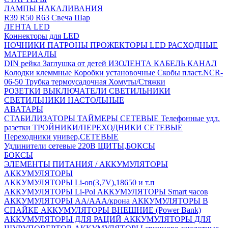
ЛАМПЫ НАКАЛИВАНИЯ
R39
R50
R63
Свеча
Шар
ЛЕНТА LED
Коннекторы для LED
НОЧНИКИ
ПАТРОНЫ
ПРОЖЕКТОРЫ LED
РАСХОДНЫЕ
МАТЕРИАЛЫ
DIN рейка
Заглушка от детей
ИЗОЛЕНТА
КАБЕЛЬ КАНАЛ
Колодки клеммные
Коробки установочные
Скобы пласт.NCR-
06-50
Трубка термоусадочная
Хомуты/Стяжки
РОЗЕТКИ ВЫКЛЮЧАТЕЛИ
СВЕТИЛЬНИКИ
СВЕТИЛЬНИКИ НАСТОЛЬНЫЕ
АВАТАРЫ
СТАБИЛИЗАТОРЫ
ТАЙМЕРЫ СЕТЕВЫЕ
Телефонные удл.
разетки
ТРОЙНИКИ/ПЕРЕХОДНИКИ СЕТЕВЫЕ
Переходники универ,СЕТЕВЫЕ
Удлинители сетевые 220В
ЩИТЫ,БОКСЫ
БОКСЫ
ЭЛЕМЕНТЫ ПИТАНИЯ / АККУМУЛЯТОРЫ
АККУМУЛЯТОРЫ
АККУМУЛЯТОРЫ Li-on(3,7V),18650 и т.п
АККУМУЛЯТОРЫ Li-Pol
АККУМУЛЯТОРЫ Smart часов
АККУМУЛЯТОРЫ АА/ААА/крона
АККУМУЛЯТОРЫ В
СПАЙКЕ
АККУМУЛЯТОРЫ ВНЕШНИЕ (Power Bank)
АККУМУЛЯТОРЫ ДЛЯ РАЦИЙ
АККУМУЛЯТОРЫ ДЛЯ