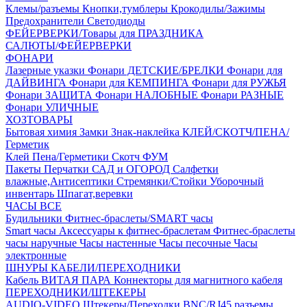
Клемы/разъемы
Кнопки,тумблеры
Крокодилы/Зажимы
Предохранители
Светодиоды
ФЕЙЕРВЕРКИ/Товары для ПРАЗДНИКА
САЛЮТЫ/ФЕЙЕРВЕРКИ
ФОНАРИ
Лазерные указки
Фонари ДЕТСКИЕ/БРЕЛКИ
Фонари для
ДАЙВИНГА
Фонари для КЕМПИНГА
Фонари для РУЖЬЯ
Фонари ЗАЩИТА
Фонари НАЛОБНЫЕ
Фонари РАЗНЫЕ
Фонари УЛИЧНЫЕ
ХОЗТОВАРЫ
Бытовая химия
Замки
Знак-наклейка
КЛЕЙ/СКОТЧ/ПЕНА/
Герметик
Клей
Пена/Герметики
Скотч
ФУМ
Пакеты
Перчатки
САД и ОГОРОД
Салфетки
влажные,Антисептики
Стремянки/Стойки
Уборочный
инвентарь
Шпагат,веревки
ЧАСЫ ВСЕ
Будильники
Фитнес-браслеты/SMART часы
Smart часы
Аксессуары к фитнес-браслетам
Фитнес-браслеты
часы наручные
Часы настенные
Часы песочные
Часы
электронные
ШНУРЫ КАБЕЛИ/ПЕРЕХОДНИКИ
Кабель ВИТАЯ ПАРА
Коннекторы для магнитного кабеля
ПЕРЕХОДНИКИ/ШТЕКЕРЫ
AUDIO-VIDEO Штекеры/Переходки
BNC/RJ45 разъемы