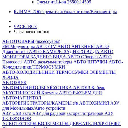
Элем.пит.Li-on 26500,14505
КЛИМАТ/Обогреватели/Увлажнители/Вентиляторы
ЧАСЫ ВСЕ
Часы электронные
АВТОТОВАРЫ (аксессуары)
FM-Модуляторы
АВТО TV
АВТО АНТЕННЫ
АВТО
Диагностика
АВТО КАМЕРЫ ЗАДНЕГО ВИДА
АВТО
МОНИТОРЫ ЗАДНЕГО ВИДА
АВТО Обогрев
АВТО
Пылесосы
АВТО разъемы/штекеры
АВТО ШТУЧКИ
АВТО-
Холодильники/ТЕРМОСУМКИ
АВТО-ХОЛОДИЛЬНИКИ
ТЕРМОСУМКИ
ЭЛЕМЕНТЫ
ХООДА
АВТОЗВУК
АВТОМАГНИТОЛЫ
АКУСТИКА АВТО!!!
Кабель
АКУСТИЧЕСКИЙ
Клеммы АВТО
РФЗЪЕМ ДЛЯ
АВТОМАГНИТОЛ
АВТОРЕГИСТРАТОРЫ/КАМЕРЫ з/в
АВТОХИМИЯ
АЗУ
для Мобильных/Авто устройств
АЗУ USB авто
АЗУ для радаров,авторегистраторов
АЗУ
ТЕЛЕФОНОВ
АЛКОТЕСТЕРЫ
ВОЛЬТМЕТРЫ
ДЕРЖАТЕЛИ/КРЕПЕЖИ