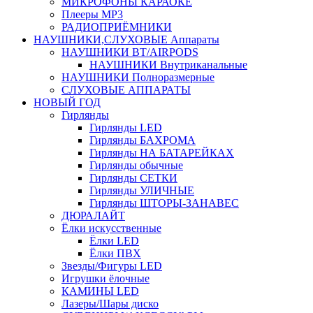
МИКРОФОНЫ КАРАОКЕ
Плееры MP3
РАДИОПРИЁМНИКИ
НАУШНИКИ,СЛУХОВЫЕ Аппараты
НАУШНИКИ BT/AIRPODS
НАУШНИКИ Внутриканальные
НАУШНИКИ Полноразмерные
СЛУХОВЫЕ АППАРАТЫ
НОВЫЙ ГОД
Гирлянды
Гирлянды LED
Гирлянды БАХРОМА
Гирлянды НА БАТАРЕЙКАХ
Гирлянды обычные
Гирлянды СЕТКИ
Гирлянды УЛИЧНЫЕ
Гирлянды ШТОРЫ-ЗАНАВЕС
ДЮРАЛАЙТ
Ёлки искусственные
Ёлки LED
Ёлки ПВХ
Звезды/Фигуры LED
Игрушки ёлочные
КАМИНЫ LED
Лазеры/Шары диско