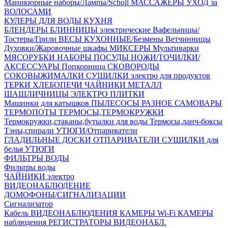
Маникюрные наборы/Лампы/Scholl
МАССАЖЁРЫ
УХОД за
ВОЛОСАМИ
КУЛЕРЫ ДЛЯ ВОДЫ
КУХНЯ
БЛЕНДЕРЫ
БЛИННИЦЫ электрические
Вафельницы/
Тостеры/Грили
ВЕСЫ КУХОННЫЕ/Безмены
Ветчинницы
Духовки/Жаровочные шкафы
МИКСЕРЫ
Мультиварки
МЯСОРУБКИ
НАБОРЫ ПОСУДЫ
НОЖИ/ТОЧИЛКИ/
АКСЕССУАРЫ
Попкорница
СКОВОРОДЫ
СОКОВЫЖИМАЛКИ
СУШИЛКИ электро для продуктов
ТЕРКИ
ХЛЕБОПЕЧИ
ЧАЙНИКИ МЕТАЛЛ
ШАШЛИЧНИЦЫ
ЭЛЕКТРО ПЛИТКИ
Машинки для катышков
ПЫЛЕСОСЫ
РАЗНОЕ
САМОВАРЫ
ТЕРМОПОТЫ
ТЕРМОСЫ,ТЕРМОКРУЖКИ
Термокружки,стаканы,бутылки для воды
Термосы,ланч-боксы
Тэны,спирали
УТЮГИ/Отпариватели
ГЛАДИЛЬНЫЕ ДОСКИ
ОТПАРИВАТЕЛИ
СУШИЛКИ для
белья
УТЮГИ
ФИЛЬТРЫ ВОДЫ
Фильтры воды
ЧАЙНИКИ электро
ВИДЕОНАБЛЮДЕНИЕ
ДОМОФОНЫ/СИГНАЛИЗАЦИИ
Сигнализатор
Кабель ВИДЕОНАБЛЮДЕНИЯ
КАМЕРЫ Wi-Fi
КАМЕРЫ
наблюдения
РЕГИСТРАТОРЫ ВИДЕОНАБЛ.