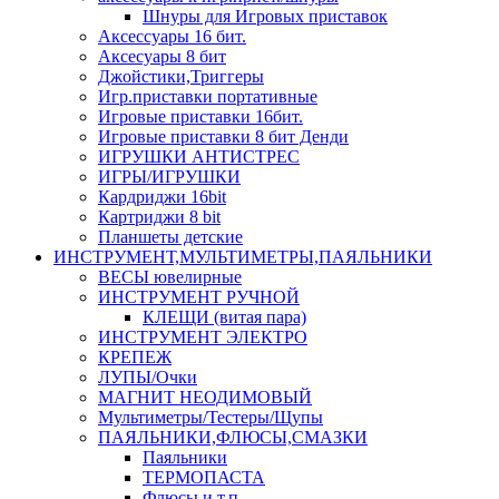
Шнуры для Игровых приставок
Аксессуары 16 бит.
Аксесуары 8 бит
Джойстики,Триггеры
Игр.приставки портативные
Игровые приставки 16бит.
Игровые приставки 8 бит Денди
ИГРУШКИ АНТИСТРЕС
ИГРЫ/ИГРУШКИ
Кардриджи 16bit
Картриджи 8 bit
Планшеты детские
ИНСТРУМЕНТ,МУЛЬТИМЕТРЫ,ПАЯЛЬНИКИ
ВЕСЫ ювелирные
ИНСТРУМЕНТ РУЧНОЙ
КЛЕЩИ (витая пара)
ИНСТРУМЕНТ ЭЛЕКТРО
КРЕПЕЖ
ЛУПЫ/Очки
МАГНИТ НЕОДИМОВЫЙ
Мультиметры/Тестеры/Щупы
ПАЯЛЬНИКИ,ФЛЮСЫ,СМАЗКИ
Паяльники
ТЕРМОПАСТА
Флюсы и т.п.