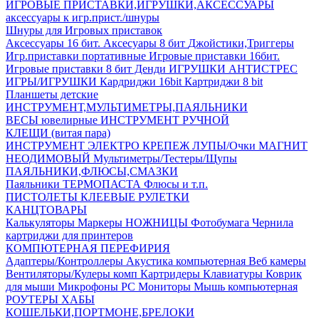
ИГРОВЫЕ ПРИСТАВКИ,ИГРУШКИ,АКСЕССУАРЫ
аксесcуары к игр.прист./шнуры
Шнуры для Игровых приставок
Аксессуары 16 бит.
Аксесуары 8 бит
Джойстики,Триггеры
Игр.приставки портативные
Игровые приставки 16бит.
Игровые приставки 8 бит Денди
ИГРУШКИ АНТИСТРЕС
ИГРЫ/ИГРУШКИ
Кардриджи 16bit
Картриджи 8 bit
Планшеты детские
ИНСТРУМЕНТ,МУЛЬТИМЕТРЫ,ПАЯЛЬНИКИ
ВЕСЫ ювелирные
ИНСТРУМЕНТ РУЧНОЙ
КЛЕЩИ (витая пара)
ИНСТРУМЕНТ ЭЛЕКТРО
КРЕПЕЖ
ЛУПЫ/Очки
МАГНИТ
НЕОДИМОВЫЙ
Мультиметры/Тестеры/Щупы
ПАЯЛЬНИКИ,ФЛЮСЫ,СМАЗКИ
Паяльники
ТЕРМОПАСТА
Флюсы и т.п.
ПИСТОЛЕТЫ КЛЕЕВЫЕ
РУЛЕТКИ
КАНЦТОВАРЫ
Калькуляторы
Маркеры
НОЖНИЦЫ
Фотобумага
Чернила
картриджи для принтеров
КОМПЮТЕРНАЯ ПЕРЕФИРИЯ
Адаптеры/Контроллеры
Акустика компьютерная
Веб камеры
Вентиляторы/Кулеры комп
Картридеры
Клавиатуры
Коврик
для мыши
Микрофоны PC
Мониторы
Мышь компьютерная
РОУТЕРЫ
ХАБЫ
КОШЕЛЬКИ,ПОРТМОНЕ,БРЕЛОКИ