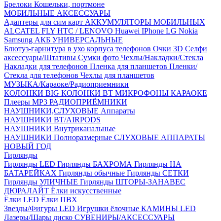
Брелоки
Кошельки, портмоне
МОБИЛЬНЫЕ АКСЕССУАРЫ
Адаптеры для сим карт
АККУМУЛЯТОРЫ МОБИЛЬНЫХ
ALCATEL
FLY
HTC / LENOVO
Huawei
IPhone
LG
Nokia
Samsung
АКБ УНИВЕРСАЛЬНЫЕ
Блютуз-гарнитура в ухо
корпуса телефонов
Очки 3D
Селфи
аксессуары/Штативы
Сумки фото
Чехлы/Накладки/Стекла
Накладки для телефонов
Пленка для планшетов
Пленки/
Стекла для телефонов
Чехлы для планшетов
МУЗЫКА/Караоке/Радиоприемники
КОЛОНКИ BIG
КОЛОНКИ BT
МИКРОФОНЫ КАРАОКЕ
Плееры MP3
РАДИОПРИЁМНИКИ
НАУШНИКИ,СЛУХОВЫЕ Аппараты
НАУШНИКИ BT/AIRPODS
НАУШНИКИ Внутриканальные
НАУШНИКИ Полноразмерные
СЛУХОВЫЕ АППАРАТЫ
НОВЫЙ ГОД
Гирлянды
Гирлянды LED
Гирлянды БАХРОМА
Гирлянды НА
БАТАРЕЙКАХ
Гирлянды обычные
Гирлянды СЕТКИ
Гирлянды УЛИЧНЫЕ
Гирлянды ШТОРЫ-ЗАНАВЕС
ДЮРАЛАЙТ
Ёлки искусственные
Ёлки LED
Ёлки ПВХ
Звезды/Фигуры LED
Игрушки ёлочные
КАМИНЫ LED
Лазеры/Шары диско
СУВЕНИРЫ/АКСЕССУАРЫ