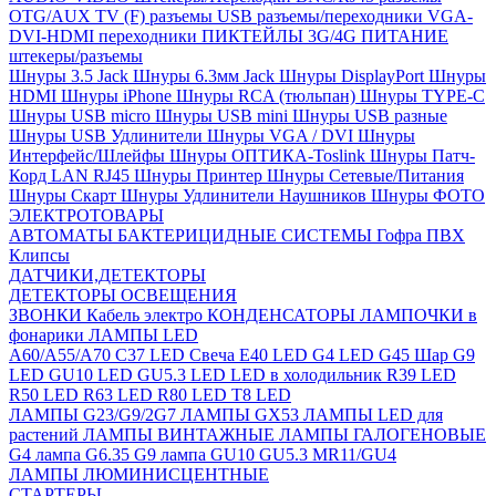
OTG/AUX
TV (F) разъемы
USB разъемы/переходники
VGA-
DVI-HDMI переходники
ПИКТЕЙЛЫ 3G/4G
ПИТАНИЕ
штекеры/разъемы
Шнуры 3.5 Jack
Шнуры 6.3мм Jack
Шнуры DisplayPort
Шнуры
HDMI
Шнуры iPhone
Шнуры RCA (тюльпан)
Шнуры TYPE-C
Шнуры USB micro
Шнуры USB mini
Шнуры USB разные
Шнуры USB Удлинители
Шнуры VGA / DVI
Шнуры
Интерфейс/Шлейфы
Шнуры ОПТИКА-Toslink
Шнуры Патч-
Корд LAN RJ45
Шнуры Принтер
Шнуры Сетевые/Питания
Шнуры Скарт
Шнуры Удлинители Наушников
Шнуры ФОТО
ЭЛЕКТРОТОВАРЫ
АВТОМАТЫ
БАКТЕРИЦИДНЫЕ СИСТЕМЫ
Гофра ПВХ
Клипсы
ДАТЧИКИ,ДЕТЕКТОРЫ
ДЕТЕКТОРЫ ОСВЕЩЕНИЯ
ЗВОНКИ
Кабель электро
КОНДЕНСАТОРЫ
ЛАМПОЧКИ в
фонарики
ЛАМПЫ LED
A60/A55/A70
C37 LED Свеча
E40 LED
G4 LED
G45 Шар
G9
LED
GU10 LED
GU5.3 LED
LED в холодильник
R39 LED
R50 LED
R63 LED
R80 LED
T8 LED
ЛАМПЫ G23/G9/2G7
ЛАМПЫ GX53
ЛАМПЫ LED для
растений
ЛАМПЫ ВИНТАЖНЫЕ
ЛАМПЫ ГАЛОГЕНОВЫЕ
G4 лампа
G6.35
G9 лампа
GU10
GU5.3
MR11/GU4
ЛАМПЫ ЛЮМИНИСЦЕНТНЫЕ
СТАРТЕРЫ