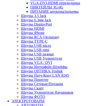
VGA-DVI-HDMI переходники
ПИКТЕЙЛЫ 3G/4G
ПИТАНИЕ штекеры/разъемы
Шнуры 3.5 Jack
Шнуры 6.3мм Jack
Шнуры DisplayPort
Шнуры HDMI
Шнуры iPhone
Шнуры RCA (тюльпан)
Шнуры TYPE-C
Шнуры USB micro
Шнуры USB mini
Шнуры USB разные
Шнуры USB Удлинители
Шнуры VGA / DVI
Шнуры Интерфейс/Шлейфы
Шнуры ОПТИКА-Toslink
Шнуры Патч-Корд LAN RJ45
Шнуры Принтер
Шнуры Сетевые/Питания
Шнуры Скарт
Шнуры Удлинители Наушников
Шнуры ФОТО
ЭЛЕКТРОТОВАРЫ
АВТОМАТЫ