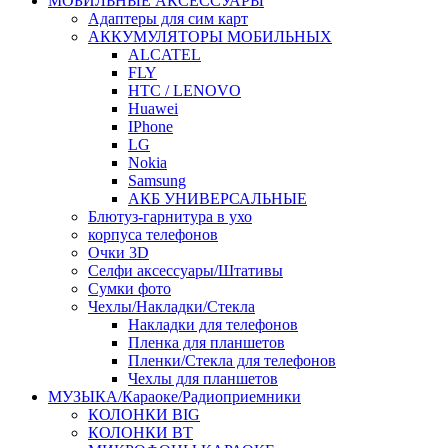
МОБИЛЬНЫЕ АКСЕССУАРЫ
Адаптеры для сим карт
АККУМУЛЯТОРЫ МОБИЛЬНЫХ
ALCATEL
FLY
HTC / LENOVO
Huawei
IPhone
LG
Nokia
Samsung
АКБ УНИВЕРСАЛЬНЫЕ
Блютуз-гарнитура в ухо
корпуса телефонов
Очки 3D
Селфи аксессуары/Штативы
Сумки фото
Чехлы/Накладки/Стекла
Накладки для телефонов
Пленка для планшетов
Пленки/Стекла для телефонов
Чехлы для планшетов
МУЗЫКА/Караоке/Радиоприемники
КОЛОНКИ BIG
КОЛОНКИ BT