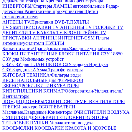
Держатели телефона
Крепежи видеорегистратора
ИНВЕРТОРЫ/Стартеры
ЛАМПЫ автомобильные
Радар-
детекторы
Разветвители прикуривателя
Щетки
стеклоочистителя
АНТЕНЫ ТV,Приставки DVB-T,ПУЛЬТЫ
TV Smart ПРИСТАВКИ
TV АНТЕННЫ
TV ГОЛОВКИ
TV
ДЕЛИТЕЛИ
TV КАБЕЛЬ
TV КРОНШТЕЙНЫ
TV
ПРИСТАВКИ
АНТЕННЫ ИНТЕРНЕТ/GSM
Платы
антенные/усилители
ПУЛЬТЫ
Блоки питания/Трансформаторы/Зарядные устройства
БЛОКИ ПИТ.АНТЕННЫЕ
БЛОКИ ПИТАНИЯ
СЗУ 18650
СЗУ для Мобильных устройст
СЗУ
СЗУ для ПЛАНШЕТОВ
СЗУ зарядка Ноутбука
СЗУ Зарядные АА/ааа
Трансформаторы
БЫТОВАЯ ТЕХНИКА/Фильтры воды
ВЕСЫ НАПОЛЬНЫЕ
Для ФЕРМЕРОВ
.ЗЕРНОДРОБИЛКИ
.ИНКУБАТОРЫ
КИПЯТИЛЬНИКИ
КЛИМАТ/Обогреватели/Увлажнители/
Вентиляторы
.КОНДИЦИОНЕРЫ/СПЛИТ-СИСТЕМЫ
ВЕНТИЛЯТОРЫ
ГРЕЛКИ электро
ОБОГРЕВАТЕЛИ:
Масляные,Кварцевые,Конвекторы
ОЧИСТИТЕЛИ ВОЗДУХА
СУШИЛКИ ДЛЯ ОБУВИ
ТЕПЛОВЕНТИЛЯТОРЫ
ТЕПЛОВЫЕ ПУШКИ
Увлажнители воздуха
КОФЕМОЛКИ,КОФЕВАРКИ
КРАСОТА И ЗДОРОВЬЕ