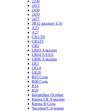
2330
2412
2430
2450
2477
3R12 квадрат 4,5v
A23
A27
CR1/3N
CR123
CR2
LR03 Алкалин
LR04 AAAA
LR06 Алкалин
LR1
LR14
LR20
R03 Соль
R06 Соль
R14
R20
Батарейки Особые
Крона LR Алкалин
Крона R Соль
Часовые/Слуховые