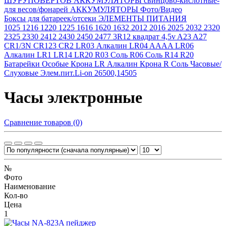
ШУРУПОВЕРТОВ
АККУМУЛЯТОРЫ свинцово-кислотные-
для весов/фонарей
АККУМУЛЯТОРЫ Фото/Видео
Боксы для батареек/отсеки
ЭЛЕМЕНТЫ ПИТАНИЯ
1025
1216
1220
1225
1616
1620
1632
2012
2016
2025
2032
2320
2325
2330
2412
2430
2450
2477
3R12 квадрат 4,5v
A23
A27
CR1/3N
CR123
CR2
LR03 Алкалин
LR04 AAAA
LR06
Алкалин
LR1
LR14
LR20
R03 Соль
R06 Соль
R14
R20
Батарейки Особые
Крона LR Алкалин
Крона R Соль
Часовые/
Слуховые
Элем.пит.Li-on 26500,14505
Часы электронные
Сравнение товаров (0)
№
Фото
Наименование
Кол-во
Цена
1