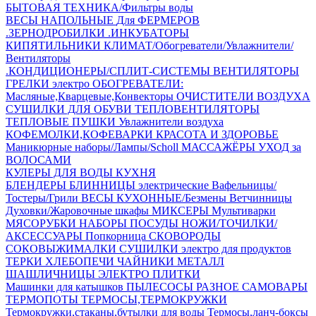
БЫТОВАЯ ТЕХНИКА/Фильтры воды
ВЕСЫ НАПОЛЬНЫЕ
Для ФЕРМЕРОВ
.ЗЕРНОДРОБИЛКИ
.ИНКУБАТОРЫ
КИПЯТИЛЬНИКИ
КЛИМАТ/Обогреватели/Увлажнители/
Вентиляторы
.КОНДИЦИОНЕРЫ/СПЛИТ-СИСТЕМЫ
ВЕНТИЛЯТОРЫ
ГРЕЛКИ электро
ОБОГРЕВАТЕЛИ:
Масляные,Кварцевые,Конвекторы
ОЧИСТИТЕЛИ ВОЗДУХА
СУШИЛКИ ДЛЯ ОБУВИ
ТЕПЛОВЕНТИЛЯТОРЫ
ТЕПЛОВЫЕ ПУШКИ
Увлажнители воздуха
КОФЕМОЛКИ,КОФЕВАРКИ
КРАСОТА И ЗДОРОВЬЕ
Маникюрные наборы/Лампы/Scholl
МАССАЖЁРЫ
УХОД за
ВОЛОСАМИ
КУЛЕРЫ ДЛЯ ВОДЫ
КУХНЯ
БЛЕНДЕРЫ
БЛИННИЦЫ электрические
Вафельницы/
Тостеры/Грили
ВЕСЫ КУХОННЫЕ/Безмены
Ветчинницы
Духовки/Жаровочные шкафы
МИКСЕРЫ
Мультиварки
МЯСОРУБКИ
НАБОРЫ ПОСУДЫ
НОЖИ/ТОЧИЛКИ/
АКСЕССУАРЫ
Попкорница
СКОВОРОДЫ
СОКОВЫЖИМАЛКИ
СУШИЛКИ электро для продуктов
ТЕРКИ
ХЛЕБОПЕЧИ
ЧАЙНИКИ МЕТАЛЛ
ШАШЛИЧНИЦЫ
ЭЛЕКТРО ПЛИТКИ
Машинки для катышков
ПЫЛЕСОСЫ
РАЗНОЕ
САМОВАРЫ
ТЕРМОПОТЫ
ТЕРМОСЫ,ТЕРМОКРУЖКИ
Термокружки,стаканы,бутылки для воды
Термосы,ланч-боксы