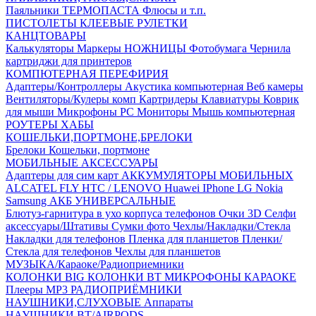
Паяльники
ТЕРМОПАСТА
Флюсы и т.п.
ПИСТОЛЕТЫ КЛЕЕВЫЕ
РУЛЕТКИ
КАНЦТОВАРЫ
Калькуляторы
Маркеры
НОЖНИЦЫ
Фотобумага
Чернила
картриджи для принтеров
КОМПЮТЕРНАЯ ПЕРЕФИРИЯ
Адаптеры/Контроллеры
Акустика компьютерная
Веб камеры
Вентиляторы/Кулеры комп
Картридеры
Клавиатуры
Коврик
для мыши
Микрофоны PC
Мониторы
Мышь компьютерная
РОУТЕРЫ
ХАБЫ
КОШЕЛЬКИ,ПОРТМОНЕ,БРЕЛОКИ
Брелоки
Кошельки, портмоне
МОБИЛЬНЫЕ АКСЕССУАРЫ
Адаптеры для сим карт
АККУМУЛЯТОРЫ МОБИЛЬНЫХ
ALCATEL
FLY
HTC / LENOVO
Huawei
IPhone
LG
Nokia
Samsung
АКБ УНИВЕРСАЛЬНЫЕ
Блютуз-гарнитура в ухо
корпуса телефонов
Очки 3D
Селфи
аксессуары/Штативы
Сумки фото
Чехлы/Накладки/Стекла
Накладки для телефонов
Пленка для планшетов
Пленки/
Стекла для телефонов
Чехлы для планшетов
МУЗЫКА/Караоке/Радиоприемники
КОЛОНКИ BIG
КОЛОНКИ BT
МИКРОФОНЫ КАРАОКЕ
Плееры MP3
РАДИОПРИЁМНИКИ
НАУШНИКИ,СЛУХОВЫЕ Аппараты
НАУШНИКИ BT/AIRPODS