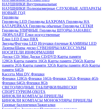
НАУШНИКИ Внутриканальные
НАУШНИКИ Полноразмерные
СЛУХОВЫЕ АППАРАТЫ
НОВЫЙ ГОД
Гирлянды
Гирлянды LED
Гирлянды БАХРОМА
Гирлянды НА
БАТАРЕЙКАХ
Гирлянды обычные
Гирлянды СЕТКИ
Гирлянды УЛИЧНЫЕ
Гирлянды ШТОРЫ-ЗАНАВЕС
ДЮРАЛАЙТ
Ёлки искусственные
Ёлки LED
Ёлки ПВХ
Звезды/Фигуры LED
Игрушки ёлочные
КАМИНЫ LED
Лазеры/Шары диско
СУВЕНИРЫ/АКСЕССУАРЫ
НОСИТЕЛИ ИНФОРМАЦИИ
Диски CD/ Mini
Диски CD/DVD
Карты памяти
128Gb
Карты памяти 16Gb
Карты памяти 256Gb
Карты
памяти 2Gb
Карты памяти 32Gb
Карты памяти 4Gb
Карты
памяти 64Gb
Кассета Mini DV
Флешки
Флешки 128Gb
Флешки 16Gb
Флешки 32Gb
Флешки 4Gb
Флешки 64Gb
Флешки 8Gb
СВЕТОДИОДНЫЕ ТАБЛИЧКИ/ВЫВЕСКИ
СПОРТ,ТУРИЗМ,ОХОТА
БИНОКЛИ,КОМПАСЫ,ПРИЦЕЛЫ
БИНОКЛИ
КОМПАСЫ
МОНОКУЛЯРЫ
ПРИЦЕЛЫ
Газовые баллончики/Зажигалки