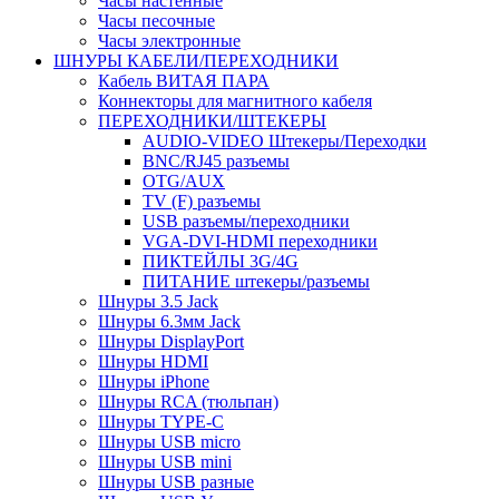
Часы настенные
Часы песочные
Часы электронные
ШНУРЫ КАБЕЛИ/ПЕРЕХОДНИКИ
Кабель ВИТАЯ ПАРА
Коннекторы для магнитного кабеля
ПЕРЕХОДНИКИ/ШТЕКЕРЫ
AUDIO-VIDEO Штекеры/Переходки
BNC/RJ45 разъемы
OTG/AUX
TV (F) разъемы
USB разъемы/переходники
VGA-DVI-HDMI переходники
ПИКТЕЙЛЫ 3G/4G
ПИТАНИЕ штекеры/разъемы
Шнуры 3.5 Jack
Шнуры 6.3мм Jack
Шнуры DisplayPort
Шнуры HDMI
Шнуры iPhone
Шнуры RCA (тюльпан)
Шнуры TYPE-C
Шнуры USB micro
Шнуры USB mini
Шнуры USB разные