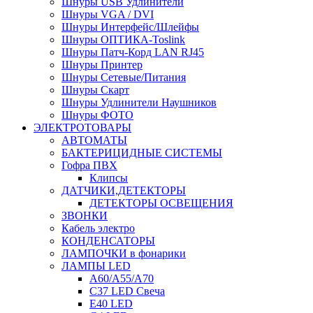
Шнуры USB Удлинители
Шнуры VGA / DVI
Шнуры Интерфейс/Шлейфы
Шнуры ОПТИКА-Toslink
Шнуры Патч-Корд LAN RJ45
Шнуры Принтер
Шнуры Сетевые/Питания
Шнуры Скарт
Шнуры Удлинители Наушников
Шнуры ФОТО
ЭЛЕКТРОТОВАРЫ
АВТОМАТЫ
БАКТЕРИЦИДНЫЕ СИСТЕМЫ
Гофра ПВХ
Клипсы
ДАТЧИКИ,ДЕТЕКТОРЫ
ДЕТЕКТОРЫ ОСВЕЩЕНИЯ
ЗВОНКИ
Кабель электро
КОНДЕНСАТОРЫ
ЛАМПОЧКИ в фонарики
ЛАМПЫ LED
A60/A55/A70
C37 LED Свеча
E40 LED