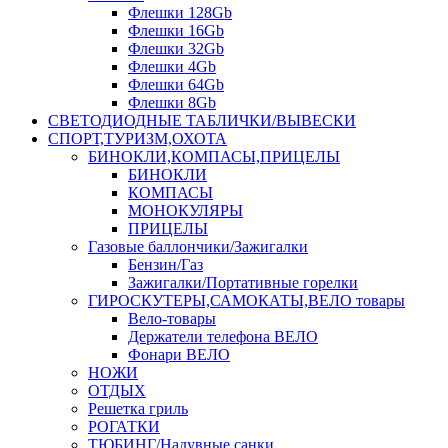
Флешки 128Gb
Флешки 16Gb
Флешки 32Gb
Флешки 4Gb
Флешки 64Gb
Флешки 8Gb
СВЕТОДИОДНЫЕ ТАБЛИЧКИ/ВЫВЕСКИ
СПОРТ,ТУРИЗМ,ОХОТА
БИНОКЛИ,КОМПАСЫ,ПРИЦЕЛЫ
БИНОКЛИ
КОМПАСЫ
МОНОКУЛЯРЫ
ПРИЦЕЛЫ
Газовые баллончики/Зажигалки
Бензин/Газ
Зажигалки/Портативные горелки
ГИРОСКУТЕРЫ,САМОКАТЫ,ВЕЛО товары
Вело-товары
Держатели телефона ВЕЛО
Фонари ВЕЛО
НОЖИ
ОТДЫХ
Решетка гриль
РОГАТКИ
ТЮБИНГ/Надувные санки