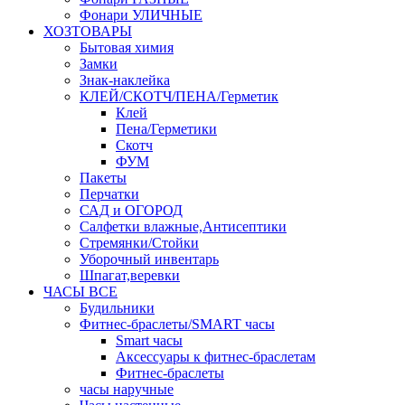
Фонари УЛИЧНЫЕ
ХОЗТОВАРЫ
Бытовая химия
Замки
Знак-наклейка
КЛЕЙ/СКОТЧ/ПЕНА/Герметик
Клей
Пена/Герметики
Скотч
ФУМ
Пакеты
Перчатки
САД и ОГОРОД
Салфетки влажные,Антисептики
Стремянки/Стойки
Уборочный инвентарь
Шпагат,веревки
ЧАСЫ ВСЕ
Будильники
Фитнес-браслеты/SMART часы
Smart часы
Аксессуары к фитнес-браслетам
Фитнес-браслеты
часы наручные