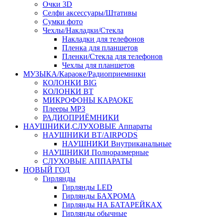
Очки 3D
Селфи аксессуары/Штативы
Сумки фото
Чехлы/Накладки/Стекла
Накладки для телефонов
Пленка для планшетов
Пленки/Стекла для телефонов
Чехлы для планшетов
МУЗЫКА/Караоке/Радиоприемники
КОЛОНКИ BIG
КОЛОНКИ BT
МИКРОФОНЫ КАРАОКЕ
Плееры MP3
РАДИОПРИЁМНИКИ
НАУШНИКИ,СЛУХОВЫЕ Аппараты
НАУШНИКИ BT/AIRPODS
НАУШНИКИ Внутриканальные
НАУШНИКИ Полноразмерные
СЛУХОВЫЕ АППАРАТЫ
НОВЫЙ ГОД
Гирлянды
Гирлянды LED
Гирлянды БАХРОМА
Гирлянды НА БАТАРЕЙКАХ
Гирлянды обычные