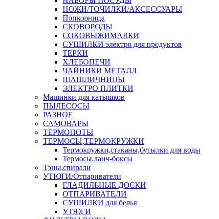
НАБОРЫ ПОСУДЫ
НОЖИ/ТОЧИЛКИ/АКСЕССУАРЫ
Попкорница
СКОВОРОДЫ
СОКОВЫЖИМАЛКИ
СУШИЛКИ электро для продуктов
ТЕРКИ
ХЛЕБОПЕЧИ
ЧАЙНИКИ МЕТАЛЛ
ШАШЛИЧНИЦЫ
ЭЛЕКТРО ПЛИТКИ
Машинки для катышков
ПЫЛЕСОСЫ
РАЗНОЕ
САМОВАРЫ
ТЕРМОПОТЫ
ТЕРМОСЫ,ТЕРМОКРУЖКИ
Термокружки,стаканы,бутылки для воды
Термосы,ланч-боксы
Тэны,спирали
УТЮГИ/Отпариватели
ГЛАДИЛЬНЫЕ ДОСКИ
ОТПАРИВАТЕЛИ
СУШИЛКИ для белья
УТЮГИ