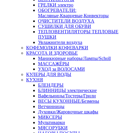
ГРЕЛКИ электро
ОБОГРЕВАТЕЛИ:
Масляные,Кварцевые,Конвекторы
ОЧИСТИТЕЛИ ВОЗДУХА
СУШИЛКИ ДЛЯ ОБУВИ
ТЕПЛОВЕНТИЛЯТОРЫ ТЕПЛОВЫЕ
ПУШКИ
Увлажнители воздуха
КОФЕМОЛКИ,КОФЕВАРКИ
КРАСОТА И ЗДОРОВЬЕ
Маникюрные наборы/Лампы/Scholl
МАССАЖЁРЫ
УХОД за ВОЛОСАМИ
КУЛЕРЫ ДЛЯ ВОДЫ
КУХНЯ
БЛЕНДЕРЫ
БЛИННИЦЫ электрические
Вафельницы/Тостеры/Грили
ВЕСЫ КУХОННЫЕ/Безмены
Ветчинницы
Духовки/Жаровочные шкафы
МИКСЕРЫ
Мультиварки
МЯСОРУБКИ