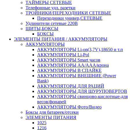
ТАЙМЕРЫ СЕТЕВЫЕ
Телефонные удл. разетки
ТРОЙНИКИ/ПЕРЕХОДНИКИ СЕТЕВЫЕ
Переходники универ,СЕТЕВЫЕ
Удлинители сетевые 220В
ЩИТЫ,БОКСЫ
БОКСЫ
ЭЛЕМЕНТЫ ПИТАНИЯ / АККУМУЛЯТОРЫ
АККУМУЛЯТОРЫ
АККУМУЛЯТОРЫ Li-on(3,7V),18650 и т.п
АККУМУЛЯТОРЫ Li-Pol
АККУМУЛЯТОРЫ Smart часов
АККУМУЛЯТОРЫ АА/ААА/крона
АККУМУЛЯТОРЫ В СПАЙКЕ
АККУМУЛЯТОРЫ ВНЕШНИЕ (Power
Bank)
АККУМУЛЯТОРЫ ДЛЯ РАЦИЙ
АККУМУЛЯТОРЫ ДЛЯ ШУРУПОВЕРТОВ
АККУМУЛЯТОРЫ свинцово-кислотные-для
весов/фонарей
АККУМУЛЯТОРЫ Фото/Видео
Боксы для батареек/отсеки
ЭЛЕМЕНТЫ ПИТАНИЯ
1025
1216