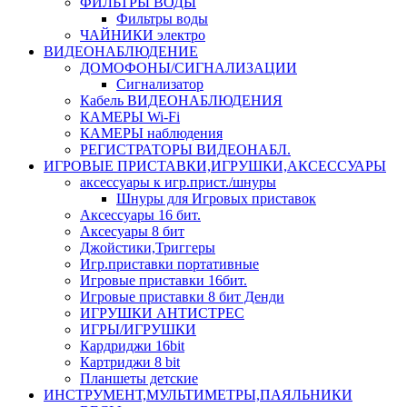
ФИЛЬТРЫ ВОДЫ
Фильтры воды
ЧАЙНИКИ электро
ВИДЕОНАБЛЮДЕНИЕ
ДОМОФОНЫ/СИГНАЛИЗАЦИИ
Сигнализатор
Кабель ВИДЕОНАБЛЮДЕНИЯ
КАМЕРЫ Wi-Fi
КАМЕРЫ наблюдения
РЕГИСТРАТОРЫ ВИДЕОНАБЛ.
ИГРОВЫЕ ПРИСТАВКИ,ИГРУШКИ,АКСЕССУАРЫ
аксесcуары к игр.прист./шнуры
Шнуры для Игровых приставок
Аксессуары 16 бит.
Аксесуары 8 бит
Джойстики,Триггеры
Игр.приставки портативные
Игровые приставки 16бит.
Игровые приставки 8 бит Денди
ИГРУШКИ АНТИСТРЕС
ИГРЫ/ИГРУШКИ
Кардриджи 16bit
Картриджи 8 bit
Планшеты детские
ИНСТРУМЕНТ,МУЛЬТИМЕТРЫ,ПАЯЛЬНИКИ