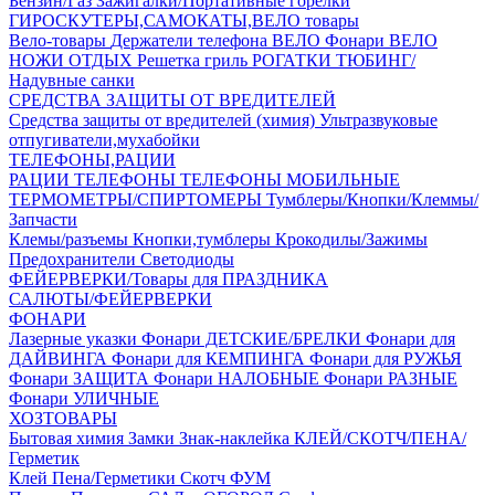
Бензин/Газ
Зажигалки/Портативные горелки
ГИРОСКУТЕРЫ,САМОКАТЫ,ВЕЛО товары
Вело-товары
Держатели телефона ВЕЛО
Фонари ВЕЛО
НОЖИ
ОТДЫХ
Решетка гриль
РОГАТКИ
ТЮБИНГ/
Надувные санки
СРЕДСТВА ЗАЩИТЫ ОТ ВРЕДИТЕЛЕЙ
Средства защиты от вредителей (химия)
Ультразвуковые
отпугиватели,мухабойки
ТЕЛЕФОНЫ,РАЦИИ
РАЦИИ
ТЕЛЕФОНЫ
ТЕЛЕФОНЫ МОБИЛЬНЫЕ
ТЕРМОМЕТРЫ/СПИРТОМЕРЫ
Тумблеры/Кнопки/Клеммы/
Запчасти
Клемы/разъемы
Кнопки,тумблеры
Крокодилы/Зажимы
Предохранители
Светодиоды
ФЕЙЕРВЕРКИ/Товары для ПРАЗДНИКА
САЛЮТЫ/ФЕЙЕРВЕРКИ
ФОНАРИ
Лазерные указки
Фонари ДЕТСКИЕ/БРЕЛКИ
Фонари для
ДАЙВИНГА
Фонари для КЕМПИНГА
Фонари для РУЖЬЯ
Фонари ЗАЩИТА
Фонари НАЛОБНЫЕ
Фонари РАЗНЫЕ
Фонари УЛИЧНЫЕ
ХОЗТОВАРЫ
Бытовая химия
Замки
Знак-наклейка
КЛЕЙ/СКОТЧ/ПЕНА/
Герметик
Клей
Пена/Герметики
Скотч
ФУМ