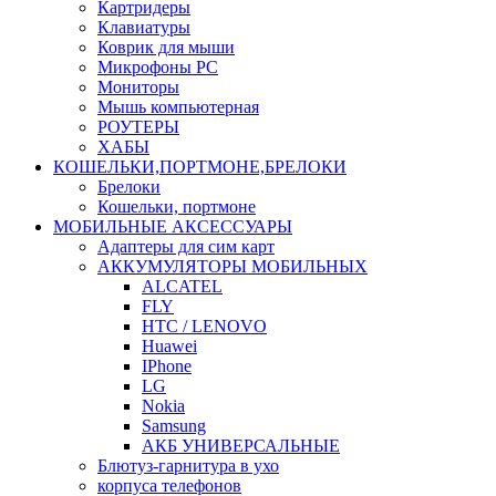
Картридеры
Клавиатуры
Коврик для мыши
Микрофоны PC
Мониторы
Мышь компьютерная
РОУТЕРЫ
ХАБЫ
КОШЕЛЬКИ,ПОРТМОНЕ,БРЕЛОКИ
Брелоки
Кошельки, портмоне
МОБИЛЬНЫЕ АКСЕССУАРЫ
Адаптеры для сим карт
АККУМУЛЯТОРЫ МОБИЛЬНЫХ
ALCATEL
FLY
HTC / LENOVO
Huawei
IPhone
LG
Nokia
Samsung
АКБ УНИВЕРСАЛЬНЫЕ
Блютуз-гарнитура в ухо
корпуса телефонов