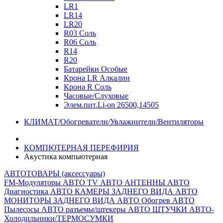
LR1
LR14
LR20
R03 Соль
R06 Соль
R14
R20
Батарейки Особые
Крона LR Алкалин
Крона R Соль
Часовые/Слуховые
Элем.пит.Li-on 26500,14505
КЛИМАТ/Обогреватели/Увлажнители/Вентиляторы
КОМПЮТЕРНАЯ ПЕРЕФИРИЯ
Акустика компьютерная
АВТОТОВАРЫ (аксессуары)
FM-Модуляторы
АВТО TV
АВТО АНТЕННЫ
АВТО
Диагностика
АВТО КАМЕРЫ ЗАДНЕГО ВИДА
АВТО
МОНИТОРЫ ЗАДНЕГО ВИДА
АВТО Обогрев
АВТО
Пылесосы
АВТО разъемы/штекеры
АВТО ШТУЧКИ
АВТО-
Холодильники/ТЕРМОСУМКИ