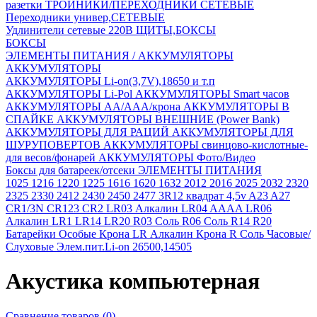
разетки
ТРОЙНИКИ/ПЕРЕХОДНИКИ СЕТЕВЫЕ
Переходники универ,СЕТЕВЫЕ
Удлинители сетевые 220В
ЩИТЫ,БОКСЫ
БОКСЫ
ЭЛЕМЕНТЫ ПИТАНИЯ / АККУМУЛЯТОРЫ
АККУМУЛЯТОРЫ
АККУМУЛЯТОРЫ Li-on(3,7V),18650 и т.п
АККУМУЛЯТОРЫ Li-Pol
АККУМУЛЯТОРЫ Smart часов
АККУМУЛЯТОРЫ АА/ААА/крона
АККУМУЛЯТОРЫ В
СПАЙКЕ
АККУМУЛЯТОРЫ ВНЕШНИЕ (Power Bank)
АККУМУЛЯТОРЫ ДЛЯ РАЦИЙ
АККУМУЛЯТОРЫ ДЛЯ
ШУРУПОВЕРТОВ
АККУМУЛЯТОРЫ свинцово-кислотные-
для весов/фонарей
АККУМУЛЯТОРЫ Фото/Видео
Боксы для батареек/отсеки
ЭЛЕМЕНТЫ ПИТАНИЯ
1025
1216
1220
1225
1616
1620
1632
2012
2016
2025
2032
2320
2325
2330
2412
2430
2450
2477
3R12 квадрат 4,5v
A23
A27
CR1/3N
CR123
CR2
LR03 Алкалин
LR04 AAAA
LR06
Алкалин
LR1
LR14
LR20
R03 Соль
R06 Соль
R14
R20
Батарейки Особые
Крона LR Алкалин
Крона R Соль
Часовые/
Слуховые
Элем.пит.Li-on 26500,14505
Акустика компьютерная
Сравнение товаров (0)