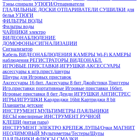
Тэны,спирали
УТЮГИ/Отпариватели
ГЛАДИЛЬНЫЕ ДОСКИ
ОТПАРИВАТЕЛИ
СУШИЛКИ для
белья
УТЮГИ
ФИЛЬТРЫ ВОДЫ
Фильтры воды
ЧАЙНИКИ электро
ВИДЕОНАБЛЮДЕНИЕ
ДОМОФОНЫ/СИГНАЛИЗАЦИИ
Сигнализатор
Кабель ВИДЕОНАБЛЮДЕНИЯ
КАМЕРЫ Wi-Fi
КАМЕРЫ
наблюдения
РЕГИСТРАТОРЫ ВИДЕОНАБЛ.
ИГРОВЫЕ ПРИСТАВКИ,ИГРУШКИ,АКСЕССУАРЫ
аксесcуары к игр.прист./шнуры
Шнуры для Игровых приставок
Аксессуары 16 бит.
Аксесуары 8 бит
Джойстики,Триггеры
Игр.приставки портативные
Игровые приставки 16бит.
Игровые приставки 8 бит Денди
ИГРУШКИ АНТИСТРЕС
ИГРЫ/ИГРУШКИ
Кардриджи 16bit
Картриджи 8 bit
Планшеты детские
ИНСТРУМЕНТ,МУЛЬТИМЕТРЫ,ПАЯЛЬНИКИ
ВЕСЫ ювелирные
ИНСТРУМЕНТ РУЧНОЙ
КЛЕЩИ (витая пара)
ИНСТРУМЕНТ ЭЛЕКТРО
КРЕПЕЖ
ЛУПЫ/Очки
МАГНИТ
НЕОДИМОВЫЙ
Мультиметры/Тестеры/Щупы
ПАЯЛЬНИКИ,ФЛЮСЫ,СМАЗКИ