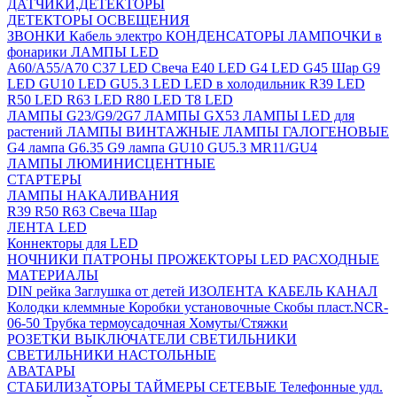
ДАТЧИКИ,ДЕТЕКТОРЫ
ДЕТЕКТОРЫ ОСВЕЩЕНИЯ
ЗВОНКИ
Кабель электро
КОНДЕНСАТОРЫ
ЛАМПОЧКИ в
фонарики
ЛАМПЫ LED
A60/A55/A70
C37 LED Свеча
E40 LED
G4 LED
G45 Шар
G9
LED
GU10 LED
GU5.3 LED
LED в холодильник
R39 LED
R50 LED
R63 LED
R80 LED
T8 LED
ЛАМПЫ G23/G9/2G7
ЛАМПЫ GX53
ЛАМПЫ LED для
растений
ЛАМПЫ ВИНТАЖНЫЕ
ЛАМПЫ ГАЛОГЕНОВЫЕ
G4 лампа
G6.35
G9 лампа
GU10
GU5.3
MR11/GU4
ЛАМПЫ ЛЮМИНИСЦЕНТНЫЕ
СТАРТЕРЫ
ЛАМПЫ НАКАЛИВАНИЯ
R39
R50
R63
Свеча
Шар
ЛЕНТА LED
Коннекторы для LED
НОЧНИКИ
ПАТРОНЫ
ПРОЖЕКТОРЫ LED
РАСХОДНЫЕ
МАТЕРИАЛЫ
DIN рейка
Заглушка от детей
ИЗОЛЕНТА
КАБЕЛЬ КАНАЛ
Колодки клеммные
Коробки установочные
Скобы пласт.NCR-
06-50
Трубка термоусадочная
Хомуты/Стяжки
РОЗЕТКИ ВЫКЛЮЧАТЕЛИ
СВЕТИЛЬНИКИ
СВЕТИЛЬНИКИ НАСТОЛЬНЫЕ
АВАТАРЫ
СТАБИЛИЗАТОРЫ
ТАЙМЕРЫ СЕТЕВЫЕ
Телефонные удл.