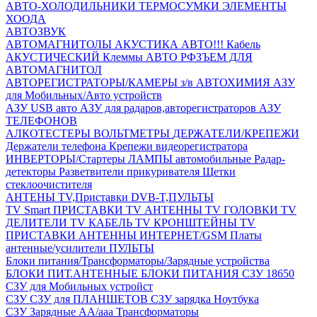
АВТО-ХОЛОДИЛЬНИКИ
ТЕРМОСУМКИ
ЭЛЕМЕНТЫ
ХООДА
АВТОЗВУК
АВТОМАГНИТОЛЫ
АКУСТИКА АВТО!!!
Кабель
АКУСТИЧЕСКИЙ
Клеммы АВТО
РФЗЪЕМ ДЛЯ
АВТОМАГНИТОЛ
АВТОРЕГИСТРАТОРЫ/КАМЕРЫ з/в
АВТОХИМИЯ
АЗУ
для Мобильных/Авто устройств
АЗУ USB авто
АЗУ для радаров,авторегистраторов
АЗУ
ТЕЛЕФОНОВ
АЛКОТЕСТЕРЫ
ВОЛЬТМЕТРЫ
ДЕРЖАТЕЛИ/КРЕПЕЖИ
Держатели телефона
Крепежи видеорегистратора
ИНВЕРТОРЫ/Стартеры
ЛАМПЫ автомобильные
Радар-
детекторы
Разветвители прикуривателя
Щетки
стеклоочистителя
АНТЕНЫ ТV,Приставки DVB-T,ПУЛЬТЫ
TV Smart ПРИСТАВКИ
TV АНТЕННЫ
TV ГОЛОВКИ
TV
ДЕЛИТЕЛИ
TV КАБЕЛЬ
TV КРОНШТЕЙНЫ
TV
ПРИСТАВКИ
АНТЕННЫ ИНТЕРНЕТ/GSM
Платы
антенные/усилители
ПУЛЬТЫ
Блоки питания/Трансформаторы/Зарядные устройства
БЛОКИ ПИТ.АНТЕННЫЕ
БЛОКИ ПИТАНИЯ
СЗУ 18650
СЗУ для Мобильных устройст
СЗУ
СЗУ для ПЛАНШЕТОВ
СЗУ зарядка Ноутбука
СЗУ Зарядные АА/ааа
Трансформаторы