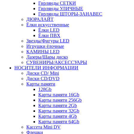
Гирлянды СЕТКИ
Гирлянды УЛИЧНЫЕ
Гирлянды ШТОРЫ-ЗАНАВЕС
ДЮРАЛАЙТ
Ёлки искусственные
Ёлки LED
Ёлки ПВХ
Звезды/Фигуры LED
Игрушки ёлочные
КАМИНЫ LED
Лазеры/Шары диско
СУВЕНИРЫ/АКСЕССУАРЫ
НОСИТЕЛИ ИНФОРМАЦИИ
Диски CD/ Mini
Диски CD/DVD
Карты памяти
128Gb
Карты памяти 16Gb
Карты памяти 256Gb
Карты памяти 2Gb
Карты памяти 32Gb
Карты памяти 4Gb
Карты памяти 64Gb
Кассета Mini DV
Флешки