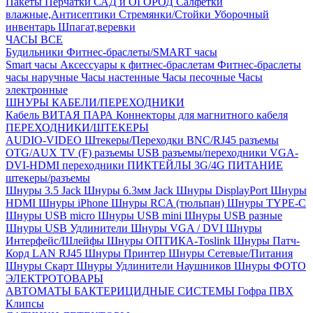
Пакеты
Перчатки
САД и ОГОРОД
Салфетки
влажные,Антисептики
Стремянки/Стойки
Уборочный
инвентарь
Шпагат,веревки
ЧАСЫ ВСЕ
Будильники
Фитнес-браслеты/SMART часы
Smart часы
Аксессуары к фитнес-браслетам
Фитнес-браслеты
часы наручные
Часы настенные
Часы песочные
Часы
электронные
ШНУРЫ КАБЕЛИ/ПЕРЕХОДНИКИ
Кабель ВИТАЯ ПАРА
Коннекторы для магнитного кабеля
ПЕРЕХОДНИКИ/ШТЕКЕРЫ
AUDIO-VIDEO Штекеры/Переходки
BNC/RJ45 разъемы
OTG/AUX
TV (F) разъемы
USB разъемы/переходники
VGA-
DVI-HDMI переходники
ПИКТЕЙЛЫ 3G/4G
ПИТАНИЕ
штекеры/разъемы
Шнуры 3.5 Jack
Шнуры 6.3мм Jack
Шнуры DisplayPort
Шнуры
HDMI
Шнуры iPhone
Шнуры RCA (тюльпан)
Шнуры TYPE-C
Шнуры USB micro
Шнуры USB mini
Шнуры USB разные
Шнуры USB Удлинители
Шнуры VGA / DVI
Шнуры
Интерфейс/Шлейфы
Шнуры ОПТИКА-Toslink
Шнуры Патч-
Корд LAN RJ45
Шнуры Принтер
Шнуры Сетевые/Питания
Шнуры Скарт
Шнуры Удлинители Наушников
Шнуры ФОТО
ЭЛЕКТРОТОВАРЫ
АВТОМАТЫ
БАКТЕРИЦИДНЫЕ СИСТЕМЫ
Гофра ПВХ
Клипсы