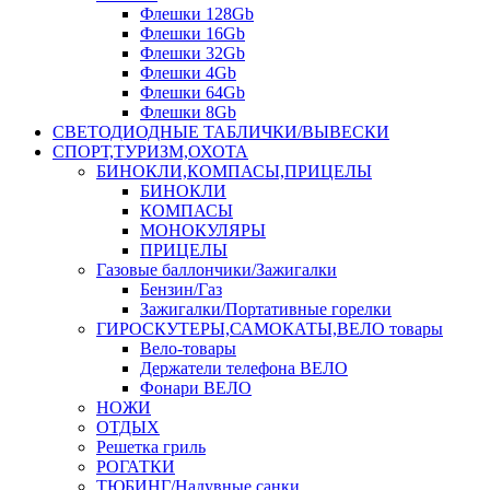
Флешки 128Gb
Флешки 16Gb
Флешки 32Gb
Флешки 4Gb
Флешки 64Gb
Флешки 8Gb
СВЕТОДИОДНЫЕ ТАБЛИЧКИ/ВЫВЕСКИ
СПОРТ,ТУРИЗМ,ОХОТА
БИНОКЛИ,КОМПАСЫ,ПРИЦЕЛЫ
БИНОКЛИ
КОМПАСЫ
МОНОКУЛЯРЫ
ПРИЦЕЛЫ
Газовые баллончики/Зажигалки
Бензин/Газ
Зажигалки/Портативные горелки
ГИРОСКУТЕРЫ,САМОКАТЫ,ВЕЛО товары
Вело-товары
Держатели телефона ВЕЛО
Фонари ВЕЛО
НОЖИ
ОТДЫХ
Решетка гриль
РОГАТКИ
ТЮБИНГ/Надувные санки