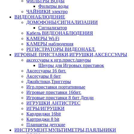
ФИЛЬТРЫ ВОДЫ
Фильтры воды
ЧАЙНИКИ электро
ВИДЕОНАБЛЮДЕНИЕ
ДОМОФОНЫ/СИГНАЛИЗАЦИИ
Сигнализатор
Кабель ВИДЕОНАБЛЮДЕНИЯ
КАМЕРЫ Wi-Fi
КАМЕРЫ наблюдения
РЕГИСТРАТОРЫ ВИДЕОНАБЛ.
ИГРОВЫЕ ПРИСТАВКИ,ИГРУШКИ,АКСЕССУАРЫ
аксесcуары к игр.прист./шнуры
Шнуры для Игровых приставок
Аксессуары 16 бит.
Аксесуары 8 бит
Джойстики,Триггеры
Игр.приставки портативные
Игровые приставки 16бит.
Игровые приставки 8 бит Денди
ИГРУШКИ АНТИСТРЕС
ИГРЫ/ИГРУШКИ
Кардриджи 16bit
Картриджи 8 bit
Планшеты детские
ИНСТРУМЕНТ,МУЛЬТИМЕТРЫ,ПАЯЛЬНИКИ