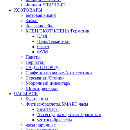
Фонари УЛИЧНЫЕ
ХОЗТОВАРЫ
Бытовая химия
Замки
Знак-наклейка
КЛЕЙ/СКОТЧ/ПЕНА/Герметик
Клей
Пена/Герметики
Скотч
ФУМ
Пакеты
Перчатки
САД и ОГОРОД
Салфетки влажные,Антисептики
Стремянки/Стойки
Уборочный инвентарь
Шпагат,веревки
ЧАСЫ ВСЕ
Будильники
Фитнес-браслеты/SMART часы
Smart часы
Аксессуары к фитнес-браслетам
Фитнес-браслеты
часы наручные