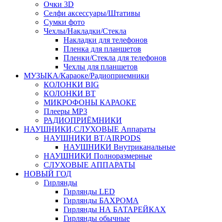
Очки 3D
Селфи аксессуары/Штативы
Сумки фото
Чехлы/Накладки/Стекла
Накладки для телефонов
Пленка для планшетов
Пленки/Стекла для телефонов
Чехлы для планшетов
МУЗЫКА/Караоке/Радиоприемники
КОЛОНКИ BIG
КОЛОНКИ BT
МИКРОФОНЫ КАРАОКЕ
Плееры MP3
РАДИОПРИЁМНИКИ
НАУШНИКИ,СЛУХОВЫЕ Аппараты
НАУШНИКИ BT/AIRPODS
НАУШНИКИ Внутриканальные
НАУШНИКИ Полноразмерные
СЛУХОВЫЕ АППАРАТЫ
НОВЫЙ ГОД
Гирлянды
Гирлянды LED
Гирлянды БАХРОМА
Гирлянды НА БАТАРЕЙКАХ
Гирлянды обычные