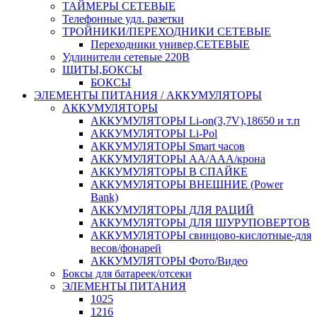
ТАЙМЕРЫ СЕТЕВЫЕ
Телефонные удл. разетки
ТРОЙНИКИ/ПЕРЕХОДНИКИ СЕТЕВЫЕ
Переходники универ,СЕТЕВЫЕ
Удлинители сетевые 220В
ЩИТЫ,БОКСЫ
БОКСЫ
ЭЛЕМЕНТЫ ПИТАНИЯ / АККУМУЛЯТОРЫ
АККУМУЛЯТОРЫ
АККУМУЛЯТОРЫ Li-on(3,7V),18650 и т.п
АККУМУЛЯТОРЫ Li-Pol
АККУМУЛЯТОРЫ Smart часов
АККУМУЛЯТОРЫ АА/ААА/крона
АККУМУЛЯТОРЫ В СПАЙКЕ
АККУМУЛЯТОРЫ ВНЕШНИЕ (Power
Bank)
АККУМУЛЯТОРЫ ДЛЯ РАЦИЙ
АККУМУЛЯТОРЫ ДЛЯ ШУРУПОВЕРТОВ
АККУМУЛЯТОРЫ свинцово-кислотные-для
весов/фонарей
АККУМУЛЯТОРЫ Фото/Видео
Боксы для батареек/отсеки
ЭЛЕМЕНТЫ ПИТАНИЯ
1025
1216