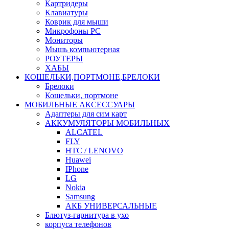
Картридеры
Клавиатуры
Коврик для мыши
Микрофоны PC
Мониторы
Мышь компьютерная
РОУТЕРЫ
ХАБЫ
КОШЕЛЬКИ,ПОРТМОНЕ,БРЕЛОКИ
Брелоки
Кошельки, портмоне
МОБИЛЬНЫЕ АКСЕССУАРЫ
Адаптеры для сим карт
АККУМУЛЯТОРЫ МОБИЛЬНЫХ
ALCATEL
FLY
HTC / LENOVO
Huawei
IPhone
LG
Nokia
Samsung
АКБ УНИВЕРСАЛЬНЫЕ
Блютуз-гарнитура в ухо
корпуса телефонов