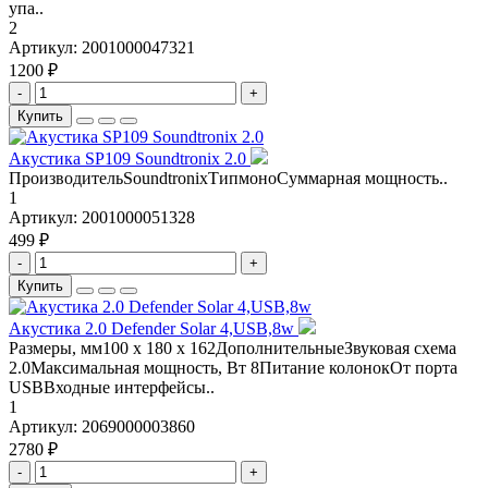
упа..
2
Артикул:
2001000047321
1200 ₽
-
+
Купить
Акустика SP109 Soundtronix 2.0
ПроизводительSoundtronixТипмоноСуммарная мощность..
1
Артикул:
2001000051328
499 ₽
-
+
Купить
Акустика 2.0 Defender Solar 4,USB,8w
Размеры, мм100 x 180 x 162ДополнительныеЗвуковая схема
2.0Максимальная мощность, Вт 8Питание колонокОт порта
USBВходные интерфейсы..
1
Артикул:
2069000003860
2780 ₽
-
+