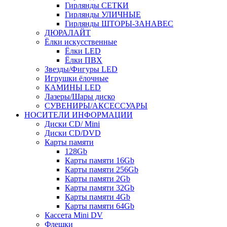
Гирлянды СЕТКИ
Гирлянды УЛИЧНЫЕ
Гирлянды ШТОРЫ-ЗАНАВЕС
ДЮРАЛАЙТ
Ёлки искусственные
Ёлки LED
Ёлки ПВХ
Звезды/Фигуры LED
Игрушки ёлочные
КАМИНЫ LED
Лазеры/Шары диско
СУВЕНИРЫ/АКСЕССУАРЫ
НОСИТЕЛИ ИНФОРМАЦИИ
Диски CD/ Mini
Диски CD/DVD
Карты памяти
128Gb
Карты памяти 16Gb
Карты памяти 256Gb
Карты памяти 2Gb
Карты памяти 32Gb
Карты памяти 4Gb
Карты памяти 64Gb
Кассета Mini DV
Флешки