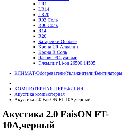
LR1
LR14
LR20
R03 Соль
R06 Соль
R14
R20
Батарейки Особые
Крона LR Алкалин
Крона R Соль
Часовые/Слуховые
Элем.пит.Li-on 26500,14505
КЛИМАТ/Обогреватели/Увлажнители/Вентиляторы
КОМПЮТЕРНАЯ ПЕРЕФИРИЯ
Акустика компьютерная
Акустика 2.0 FaisON FT-10A,черный
Акустика 2.0 FaisON FT-
10A,черный