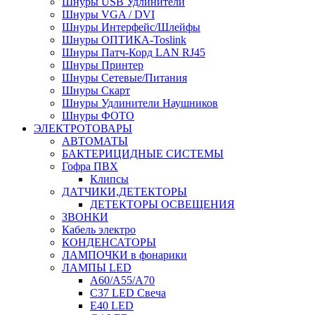
Шнуры USB Удлинители
Шнуры VGA / DVI
Шнуры Интерфейс/Шлейфы
Шнуры ОПТИКА-Toslink
Шнуры Патч-Корд LAN RJ45
Шнуры Принтер
Шнуры Сетевые/Питания
Шнуры Скарт
Шнуры Удлинители Наушников
Шнуры ФОТО
ЭЛЕКТРОТОВАРЫ
АВТОМАТЫ
БАКТЕРИЦИДНЫЕ СИСТЕМЫ
Гофра ПВХ
Клипсы
ДАТЧИКИ,ДЕТЕКТОРЫ
ДЕТЕКТОРЫ ОСВЕЩЕНИЯ
ЗВОНКИ
Кабель электро
КОНДЕНСАТОРЫ
ЛАМПОЧКИ в фонарики
ЛАМПЫ LED
A60/A55/A70
C37 LED Свеча
E40 LED