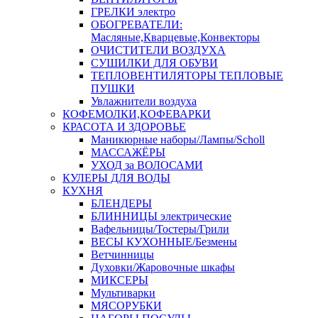
ГРЕЛКИ электро
ОБОГРЕВАТЕЛИ:
Масляные,Кварцевые,Конвекторы
ОЧИСТИТЕЛИ ВОЗДУХА
СУШИЛКИ ДЛЯ ОБУВИ
ТЕПЛОВЕНТИЛЯТОРЫ ТЕПЛОВЫЕ
ПУШКИ
Увлажнители воздуха
КОФЕМОЛКИ,КОФЕВАРКИ
КРАСОТА И ЗДОРОВЬЕ
Маникюрные наборы/Лампы/Scholl
МАССАЖЁРЫ
УХОД за ВОЛОСАМИ
КУЛЕРЫ ДЛЯ ВОДЫ
КУХНЯ
БЛЕНДЕРЫ
БЛИННИЦЫ электрические
Вафельницы/Тостеры/Грили
ВЕСЫ КУХОННЫЕ/Безмены
Ветчинницы
Духовки/Жаровочные шкафы
МИКСЕРЫ
Мультиварки
МЯСОРУБКИ