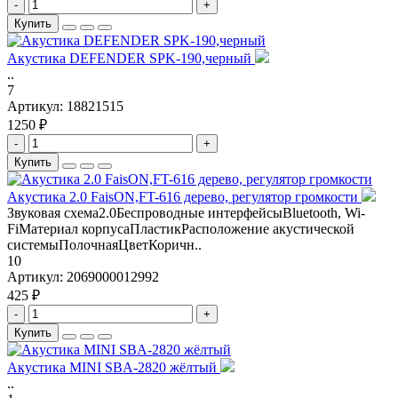
-
+
Купить
Акустика DEFENDER SPK-190,черный
..
7
Артикул:
18821515
1250 ₽
-
+
Купить
Акустика 2.0 FaisON,FT-616 дерево, регулятор громкости
Звуковая схема2.0Беспроводные интерфейсыBluetooth, Wi-
FiМатериал корпусаПластикРасположение акустической
системыПолочнаяЦветКоричн..
10
Артикул:
2069000012992
425 ₽
-
+
Купить
Акустика MINI SBA-2820 жёлтый
..