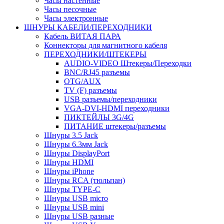
Часы настенные
Часы песочные
Часы электронные
ШНУРЫ КАБЕЛИ/ПЕРЕХОДНИКИ
Кабель ВИТАЯ ПАРА
Коннекторы для магнитного кабеля
ПЕРЕХОДНИКИ/ШТЕКЕРЫ
AUDIO-VIDEO Штекеры/Переходки
BNC/RJ45 разъемы
OTG/AUX
TV (F) разъемы
USB разъемы/переходники
VGA-DVI-HDMI переходники
ПИКТЕЙЛЫ 3G/4G
ПИТАНИЕ штекеры/разъемы
Шнуры 3.5 Jack
Шнуры 6.3мм Jack
Шнуры DisplayPort
Шнуры HDMI
Шнуры iPhone
Шнуры RCA (тюльпан)
Шнуры TYPE-C
Шнуры USB micro
Шнуры USB mini
Шнуры USB разные