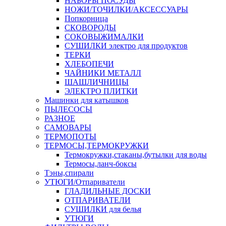
НАБОРЫ ПОСУДЫ
НОЖИ/ТОЧИЛКИ/АКСЕССУАРЫ
Попкорница
СКОВОРОДЫ
СОКОВЫЖИМАЛКИ
СУШИЛКИ электро для продуктов
ТЕРКИ
ХЛЕБОПЕЧИ
ЧАЙНИКИ МЕТАЛЛ
ШАШЛИЧНИЦЫ
ЭЛЕКТРО ПЛИТКИ
Машинки для катышков
ПЫЛЕСОСЫ
РАЗНОЕ
САМОВАРЫ
ТЕРМОПОТЫ
ТЕРМОСЫ,ТЕРМОКРУЖКИ
Термокружки,стаканы,бутылки для воды
Термосы,ланч-боксы
Тэны,спирали
УТЮГИ/Отпариватели
ГЛАДИЛЬНЫЕ ДОСКИ
ОТПАРИВАТЕЛИ
СУШИЛКИ для белья
УТЮГИ