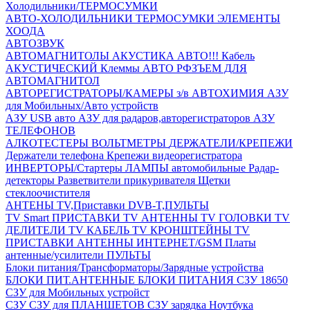
Холодильники/ТЕРМОСУМКИ
АВТО-ХОЛОДИЛЬНИКИ
ТЕРМОСУМКИ
ЭЛЕМЕНТЫ
ХООДА
АВТОЗВУК
АВТОМАГНИТОЛЫ
АКУСТИКА АВТО!!!
Кабель
АКУСТИЧЕСКИЙ
Клеммы АВТО
РФЗЪЕМ ДЛЯ
АВТОМАГНИТОЛ
АВТОРЕГИСТРАТОРЫ/КАМЕРЫ з/в
АВТОХИМИЯ
АЗУ
для Мобильных/Авто устройств
АЗУ USB авто
АЗУ для радаров,авторегистраторов
АЗУ
ТЕЛЕФОНОВ
АЛКОТЕСТЕРЫ
ВОЛЬТМЕТРЫ
ДЕРЖАТЕЛИ/КРЕПЕЖИ
Держатели телефона
Крепежи видеорегистратора
ИНВЕРТОРЫ/Стартеры
ЛАМПЫ автомобильные
Радар-
детекторы
Разветвители прикуривателя
Щетки
стеклоочистителя
АНТЕНЫ ТV,Приставки DVB-T,ПУЛЬТЫ
TV Smart ПРИСТАВКИ
TV АНТЕННЫ
TV ГОЛОВКИ
TV
ДЕЛИТЕЛИ
TV КАБЕЛЬ
TV КРОНШТЕЙНЫ
TV
ПРИСТАВКИ
АНТЕННЫ ИНТЕРНЕТ/GSM
Платы
антенные/усилители
ПУЛЬТЫ
Блоки питания/Трансформаторы/Зарядные устройства
БЛОКИ ПИТ.АНТЕННЫЕ
БЛОКИ ПИТАНИЯ
СЗУ 18650
СЗУ для Мобильных устройст
СЗУ
СЗУ для ПЛАНШЕТОВ
СЗУ зарядка Ноутбука