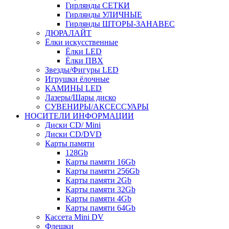
Гирлянды СЕТКИ
Гирлянды УЛИЧНЫЕ
Гирлянды ШТОРЫ-ЗАНАВЕС
ДЮРАЛАЙТ
Ёлки искусственные
Ёлки LED
Ёлки ПВХ
Звезды/Фигуры LED
Игрушки ёлочные
КАМИНЫ LED
Лазеры/Шары диско
СУВЕНИРЫ/АКСЕССУАРЫ
НОСИТЕЛИ ИНФОРМАЦИИ
Диски CD/ Mini
Диски CD/DVD
Карты памяти
128Gb
Карты памяти 16Gb
Карты памяти 256Gb
Карты памяти 2Gb
Карты памяти 32Gb
Карты памяти 4Gb
Карты памяти 64Gb
Кассета Mini DV
Флешки