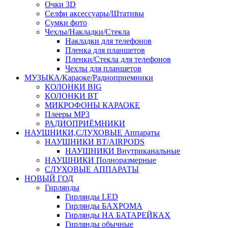
Очки 3D
Селфи аксессуары/Штативы
Сумки фото
Чехлы/Накладки/Стекла
Накладки для телефонов
Пленка для планшетов
Пленки/Стекла для телефонов
Чехлы для планшетов
МУЗЫКА/Караоке/Радиоприемники
КОЛОНКИ BIG
КОЛОНКИ BT
МИКРОФОНЫ КАРАОКЕ
Плееры MP3
РАДИОПРИЁМНИКИ
НАУШНИКИ,СЛУХОВЫЕ Аппараты
НАУШНИКИ BT/AIRPODS
НАУШНИКИ Внутриканальные
НАУШНИКИ Полноразмерные
СЛУХОВЫЕ АППАРАТЫ
НОВЫЙ ГОД
Гирлянды
Гирлянды LED
Гирлянды БАХРОМА
Гирлянды НА БАТАРЕЙКАХ
Гирлянды обычные