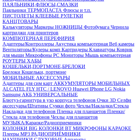
ПАЯЛЬНИКИ,ФЛЮСЫ,СМАЗКИ
Паяльники
ТЕРМОПАСТА
Флюсы и т.п.
ПИСТОЛЕТЫ КЛЕЕВЫЕ
РУЛЕТКИ
КАНЦТОВАРЫ
Калькуляторы
Маркеры
НОЖНИЦЫ
Фотобумага
Чернила
картриджи для принтеров
КОМПЮТЕРНАЯ ПЕРЕФИРИЯ
Адаптеры/Контроллеры
Акустика компьютерная
Веб камеры
Вентиляторы/Кулеры комп
Картридеры
Клавиатуры
Коврик
для мыши
Микрофоны PC
Мониторы
Мышь компьютерная
РОУТЕРЫ
ХАБЫ
КОШЕЛЬКИ,ПОРТМОНЕ,БРЕЛОКИ
Брелоки
Кошельки, портмоне
МОБИЛЬНЫЕ АКСЕССУАРЫ
Адаптеры для сим карт
АККУМУЛЯТОРЫ МОБИЛЬНЫХ
ALCATEL
FLY
HTC / LENOVO
Huawei
IPhone
LG
Nokia
Samsung
АКБ УНИВЕРСАЛЬНЫЕ
Блютуз-гарнитура в ухо
корпуса телефонов
Очки 3D
Селфи
аксессуары/Штативы
Сумки фото
Чехлы/Накладки/Стекла
Накладки для телефонов
Пленка для планшетов
Пленки/
Стекла для телефонов
Чехлы для планшетов
МУЗЫКА/Караоке/Радиоприемники
КОЛОНКИ BIG
КОЛОНКИ BT
МИКРОФОНЫ КАРАОКЕ
Плееры MP3
РАДИОПРИЁМНИКИ
НАУШНИКИ,СЛУХОВЫЕ Аппараты