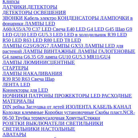
Клипсы
ДАТЧИКИ,ДЕТЕКТОРЫ
ДЕТЕКТОРЫ ОСВЕЩЕНИЯ
ЗВОНКИ
Кабель электро
КОНДЕНСАТОРЫ
ЛАМПОЧКИ в
фонарики
ЛАМПЫ LED
A60/A55/A70
C37 LED Свеча
E40 LED
G4 LED
G45 Шар
G9
LED
GU10 LED
GU5.3 LED
LED в холодильник
R39 LED
R50 LED
R63 LED
R80 LED
T8 LED
ЛАМПЫ G23/G9/2G7
ЛАМПЫ GX53
ЛАМПЫ LED для
растений
ЛАМПЫ ВИНТАЖНЫЕ
ЛАМПЫ ГАЛОГЕНОВЫЕ
G4 лампа
G6.35
G9 лампа
GU10
GU5.3
MR11/GU4
ЛАМПЫ ЛЮМИНИСЦЕНТНЫЕ
СТАРТЕРЫ
ЛАМПЫ НАКАЛИВАНИЯ
R39
R50
R63
Свеча
Шар
ЛЕНТА LED
Коннекторы для LED
НОЧНИКИ
ПАТРОНЫ
ПРОЖЕКТОРЫ LED
РАСХОДНЫЕ
МАТЕРИАЛЫ
DIN рейка
Заглушка от детей
ИЗОЛЕНТА
КАБЕЛЬ КАНАЛ
Колодки клеммные
Коробки установочные
Скобы пласт.NCR-
06-50
Трубка термоусадочная
Хомуты/Стяжки
РОЗЕТКИ ВЫКЛЮЧАТЕЛИ
СВЕТИЛЬНИКИ
СВЕТИЛЬНИКИ НАСТОЛЬНЫЕ
АВАТАРЫ