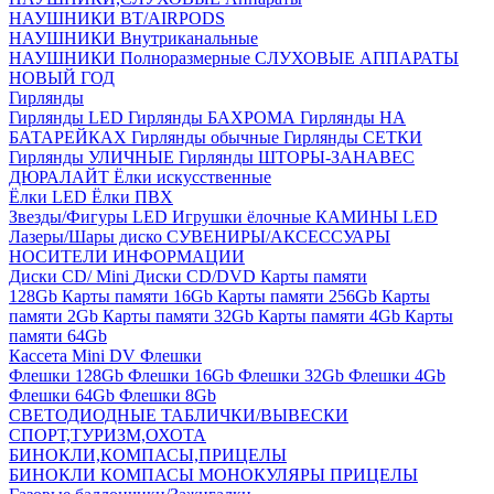
НАУШНИКИ BT/AIRPODS
НАУШНИКИ Внутриканальные
НАУШНИКИ Полноразмерные
СЛУХОВЫЕ АППАРАТЫ
НОВЫЙ ГОД
Гирлянды
Гирлянды LED
Гирлянды БАХРОМА
Гирлянды НА
БАТАРЕЙКАХ
Гирлянды обычные
Гирлянды СЕТКИ
Гирлянды УЛИЧНЫЕ
Гирлянды ШТОРЫ-ЗАНАВЕС
ДЮРАЛАЙТ
Ёлки искусственные
Ёлки LED
Ёлки ПВХ
Звезды/Фигуры LED
Игрушки ёлочные
КАМИНЫ LED
Лазеры/Шары диско
СУВЕНИРЫ/АКСЕССУАРЫ
НОСИТЕЛИ ИНФОРМАЦИИ
Диски CD/ Mini
Диски CD/DVD
Карты памяти
128Gb
Карты памяти 16Gb
Карты памяти 256Gb
Карты
памяти 2Gb
Карты памяти 32Gb
Карты памяти 4Gb
Карты
памяти 64Gb
Кассета Mini DV
Флешки
Флешки 128Gb
Флешки 16Gb
Флешки 32Gb
Флешки 4Gb
Флешки 64Gb
Флешки 8Gb
СВЕТОДИОДНЫЕ ТАБЛИЧКИ/ВЫВЕСКИ
СПОРТ,ТУРИЗМ,ОХОТА
БИНОКЛИ,КОМПАСЫ,ПРИЦЕЛЫ
БИНОКЛИ
КОМПАСЫ
МОНОКУЛЯРЫ
ПРИЦЕЛЫ