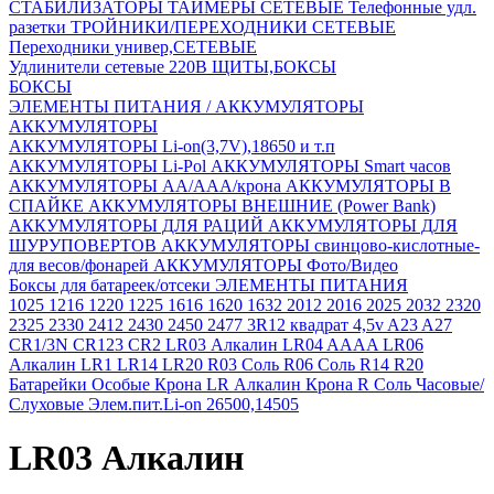
СТАБИЛИЗАТОРЫ
ТАЙМЕРЫ СЕТЕВЫЕ
Телефонные удл.
разетки
ТРОЙНИКИ/ПЕРЕХОДНИКИ СЕТЕВЫЕ
Переходники универ,СЕТЕВЫЕ
Удлинители сетевые 220В
ЩИТЫ,БОКСЫ
БОКСЫ
ЭЛЕМЕНТЫ ПИТАНИЯ / АККУМУЛЯТОРЫ
АККУМУЛЯТОРЫ
АККУМУЛЯТОРЫ Li-on(3,7V),18650 и т.п
АККУМУЛЯТОРЫ Li-Pol
АККУМУЛЯТОРЫ Smart часов
АККУМУЛЯТОРЫ АА/ААА/крона
АККУМУЛЯТОРЫ В
СПАЙКЕ
АККУМУЛЯТОРЫ ВНЕШНИЕ (Power Bank)
АККУМУЛЯТОРЫ ДЛЯ РАЦИЙ
АККУМУЛЯТОРЫ ДЛЯ
ШУРУПОВЕРТОВ
АККУМУЛЯТОРЫ свинцово-кислотные-
для весов/фонарей
АККУМУЛЯТОРЫ Фото/Видео
Боксы для батареек/отсеки
ЭЛЕМЕНТЫ ПИТАНИЯ
1025
1216
1220
1225
1616
1620
1632
2012
2016
2025
2032
2320
2325
2330
2412
2430
2450
2477
3R12 квадрат 4,5v
A23
A27
CR1/3N
CR123
CR2
LR03 Алкалин
LR04 AAAA
LR06
Алкалин
LR1
LR14
LR20
R03 Соль
R06 Соль
R14
R20
Батарейки Особые
Крона LR Алкалин
Крона R Соль
Часовые/
Слуховые
Элем.пит.Li-on 26500,14505
LR03 Алкалин