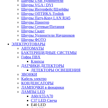
Шнуры USB Удлинители
Шнуры VGA / DVI
Шнуры Интерфейс/Шлейфы
Шнуры ОПТИКА-Toslink
Шнуры Патч-Корд LAN RJ45
Шнуры Принтер
Шнуры Сетевые/Питания
Шнуры Скарт
Шнуры Удлинители Наушников
Шнуры ФОТО
ЭЛЕКТРОТОВАРЫ
АВТОМАТЫ
БАКТЕРИЦИДНЫЕ СИСТЕМЫ
Гофра ПВХ
Клипсы
ДАТЧИКИ,ДЕТЕКТОРЫ
ДЕТЕКТОРЫ ОСВЕЩЕНИЯ
ЗВОНКИ
Кабель электро
КОНДЕНСАТОРЫ
ЛАМПОЧКИ в фонарики
ЛАМПЫ LED
A60/A55/A70
C37 LED Свеча
E40 LED