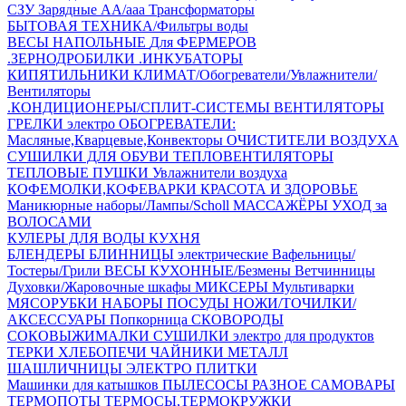
СЗУ Зарядные АА/ааа
Трансформаторы
БЫТОВАЯ ТЕХНИКА/Фильтры воды
ВЕСЫ НАПОЛЬНЫЕ
Для ФЕРМЕРОВ
.ЗЕРНОДРОБИЛКИ
.ИНКУБАТОРЫ
КИПЯТИЛЬНИКИ
КЛИМАТ/Обогреватели/Увлажнители/
Вентиляторы
.КОНДИЦИОНЕРЫ/СПЛИТ-СИСТЕМЫ
ВЕНТИЛЯТОРЫ
ГРЕЛКИ электро
ОБОГРЕВАТЕЛИ:
Масляные,Кварцевые,Конвекторы
ОЧИСТИТЕЛИ ВОЗДУХА
СУШИЛКИ ДЛЯ ОБУВИ
ТЕПЛОВЕНТИЛЯТОРЫ
ТЕПЛОВЫЕ ПУШКИ
Увлажнители воздуха
КОФЕМОЛКИ,КОФЕВАРКИ
КРАСОТА И ЗДОРОВЬЕ
Маникюрные наборы/Лампы/Scholl
МАССАЖЁРЫ
УХОД за
ВОЛОСАМИ
КУЛЕРЫ ДЛЯ ВОДЫ
КУХНЯ
БЛЕНДЕРЫ
БЛИННИЦЫ электрические
Вафельницы/
Тостеры/Грили
ВЕСЫ КУХОННЫЕ/Безмены
Ветчинницы
Духовки/Жаровочные шкафы
МИКСЕРЫ
Мультиварки
МЯСОРУБКИ
НАБОРЫ ПОСУДЫ
НОЖИ/ТОЧИЛКИ/
АКСЕССУАРЫ
Попкорница
СКОВОРОДЫ
СОКОВЫЖИМАЛКИ
СУШИЛКИ электро для продуктов
ТЕРКИ
ХЛЕБОПЕЧИ
ЧАЙНИКИ МЕТАЛЛ
ШАШЛИЧНИЦЫ
ЭЛЕКТРО ПЛИТКИ
Машинки для катышков
ПЫЛЕСОСЫ
РАЗНОЕ
САМОВАРЫ
ТЕРМОПОТЫ
ТЕРМОСЫ,ТЕРМОКРУЖКИ