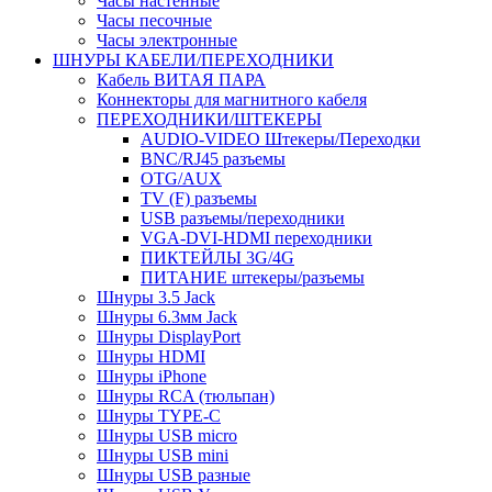
Часы настенные
Часы песочные
Часы электронные
ШНУРЫ КАБЕЛИ/ПЕРЕХОДНИКИ
Кабель ВИТАЯ ПАРА
Коннекторы для магнитного кабеля
ПЕРЕХОДНИКИ/ШТЕКЕРЫ
AUDIO-VIDEO Штекеры/Переходки
BNC/RJ45 разъемы
OTG/AUX
TV (F) разъемы
USB разъемы/переходники
VGA-DVI-HDMI переходники
ПИКТЕЙЛЫ 3G/4G
ПИТАНИЕ штекеры/разъемы
Шнуры 3.5 Jack
Шнуры 6.3мм Jack
Шнуры DisplayPort
Шнуры HDMI
Шнуры iPhone
Шнуры RCA (тюльпан)
Шнуры TYPE-C
Шнуры USB micro
Шнуры USB mini
Шнуры USB разные