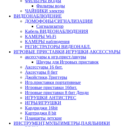
ФИЛЬТРЫ ВОДЫ
Фильтры воды
ЧАЙНИКИ электро
ВИДЕОНАБЛЮДЕНИЕ
ДОМОФОНЫ/СИГНАЛИЗАЦИИ
Сигнализатор
Кабель ВИДЕОНАБЛЮДЕНИЯ
КАМЕРЫ Wi-Fi
КАМЕРЫ наблюдения
РЕГИСТРАТОРЫ ВИДЕОНАБЛ.
ИГРОВЫЕ ПРИСТАВКИ,ИГРУШКИ,АКСЕССУАРЫ
аксесcуары к игр.прист./шнуры
Шнуры для Игровых приставок
Аксессуары 16 бит.
Аксесуары 8 бит
Джойстики,Триггеры
Игр.приставки портативные
Игровые приставки 16бит.
Игровые приставки 8 бит Денди
ИГРУШКИ АНТИСТРЕС
ИГРЫ/ИГРУШКИ
Кардриджи 16bit
Картриджи 8 bit
Планшеты детские
ИНСТРУМЕНТ,МУЛЬТИМЕТРЫ,ПАЯЛЬНИКИ