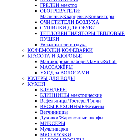
ГРЕЛКИ электро
ОБОГРЕВАТЕЛИ:
Масляные,Кварцевые,Конвекторы
ОЧИСТИТЕЛИ ВОЗДУХА
СУШИЛКИ ДЛЯ ОБУВИ
ТЕПЛОВЕНТИЛЯТОРЫ ТЕПЛОВЫЕ
ПУШКИ
Увлажнители воздуха
КОФЕМОЛКИ,КОФЕВАРКИ
КРАСОТА И ЗДОРОВЬЕ
Маникюрные наборы/Лампы/Scholl
МАССАЖЁРЫ
УХОД за ВОЛОСАМИ
КУЛЕРЫ ДЛЯ ВОДЫ
КУХНЯ
БЛЕНДЕРЫ
БЛИННИЦЫ электрические
Вафельницы/Тостеры/Грили
ВЕСЫ КУХОННЫЕ/Безмены
Ветчинницы
Духовки/Жаровочные шкафы
МИКСЕРЫ
Мультиварки
МЯСОРУБКИ