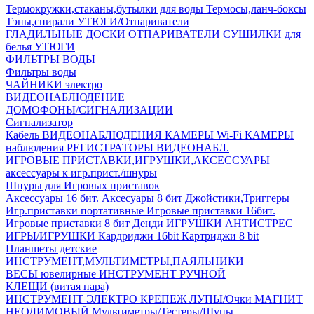
Термокружки,стаканы,бутылки для воды
Термосы,ланч-боксы
Тэны,спирали
УТЮГИ/Отпариватели
ГЛАДИЛЬНЫЕ ДОСКИ
ОТПАРИВАТЕЛИ
СУШИЛКИ для
белья
УТЮГИ
ФИЛЬТРЫ ВОДЫ
Фильтры воды
ЧАЙНИКИ электро
ВИДЕОНАБЛЮДЕНИЕ
ДОМОФОНЫ/СИГНАЛИЗАЦИИ
Сигнализатор
Кабель ВИДЕОНАБЛЮДЕНИЯ
КАМЕРЫ Wi-Fi
КАМЕРЫ
наблюдения
РЕГИСТРАТОРЫ ВИДЕОНАБЛ.
ИГРОВЫЕ ПРИСТАВКИ,ИГРУШКИ,АКСЕССУАРЫ
аксесcуары к игр.прист./шнуры
Шнуры для Игровых приставок
Аксессуары 16 бит.
Аксесуары 8 бит
Джойстики,Триггеры
Игр.приставки портативные
Игровые приставки 16бит.
Игровые приставки 8 бит Денди
ИГРУШКИ АНТИСТРЕС
ИГРЫ/ИГРУШКИ
Кардриджи 16bit
Картриджи 8 bit
Планшеты детские
ИНСТРУМЕНТ,МУЛЬТИМЕТРЫ,ПАЯЛЬНИКИ
ВЕСЫ ювелирные
ИНСТРУМЕНТ РУЧНОЙ
КЛЕЩИ (витая пара)
ИНСТРУМЕНТ ЭЛЕКТРО
КРЕПЕЖ
ЛУПЫ/Очки
МАГНИТ
НЕОДИМОВЫЙ
Мультиметры/Тестеры/Щупы