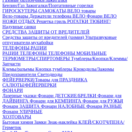
Газовые баллончики/Зажигалки
Бензин/Газ
Зажигалки/Портативные горелки
ГИРОСКУТЕРЫ,САМОКАТЫ,ВЕЛО товары
Вело-товары
Держатели телефона ВЕЛО
Фонари ВЕЛО
НОЖИ
ОТДЫХ
Решетка гриль
РОГАТКИ
ТЮБИНГ/
Надувные санки
СРЕДСТВА ЗАЩИТЫ ОТ ВРЕДИТЕЛЕЙ
Средства защиты от вредителей (химия)
Ультразвуковые
отпугиватели,мухабойки
ТЕЛЕФОНЫ,РАЦИИ
РАЦИИ
ТЕЛЕФОНЫ
ТЕЛЕФОНЫ МОБИЛЬНЫЕ
ТЕРМОМЕТРЫ/СПИРТОМЕРЫ
Тумблеры/Кнопки/Клеммы/
Запчасти
Клемы/разъемы
Кнопки,тумблеры
Крокодилы/Зажимы
Предохранители
Светодиоды
ФЕЙЕРВЕРКИ/Товары для ПРАЗДНИКА
САЛЮТЫ/ФЕЙЕРВЕРКИ
ФОНАРИ
Лазерные указки
Фонари ДЕТСКИЕ/БРЕЛКИ
Фонари для
ДАЙВИНГА
Фонари для КЕМПИНГА
Фонари для РУЖЬЯ
Фонари ЗАЩИТА
Фонари НАЛОБНЫЕ
Фонари РАЗНЫЕ
Фонари УЛИЧНЫЕ
ХОЗТОВАРЫ
Бытовая химия
Замки
Знак-наклейка
КЛЕЙ/СКОТЧ/ПЕНА/
Герметик