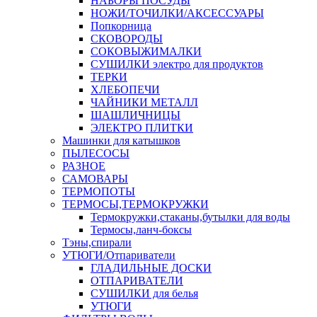
НАБОРЫ ПОСУДЫ
НОЖИ/ТОЧИЛКИ/АКСЕССУАРЫ
Попкорница
СКОВОРОДЫ
СОКОВЫЖИМАЛКИ
СУШИЛКИ электро для продуктов
ТЕРКИ
ХЛЕБОПЕЧИ
ЧАЙНИКИ МЕТАЛЛ
ШАШЛИЧНИЦЫ
ЭЛЕКТРО ПЛИТКИ
Машинки для катышков
ПЫЛЕСОСЫ
РАЗНОЕ
САМОВАРЫ
ТЕРМОПОТЫ
ТЕРМОСЫ,ТЕРМОКРУЖКИ
Термокружки,стаканы,бутылки для воды
Термосы,ланч-боксы
Тэны,спирали
УТЮГИ/Отпариватели
ГЛАДИЛЬНЫЕ ДОСКИ
ОТПАРИВАТЕЛИ
СУШИЛКИ для белья
УТЮГИ