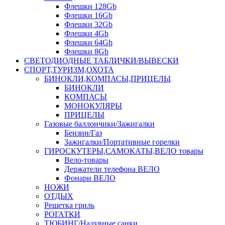
Флешки 128Gb
Флешки 16Gb
Флешки 32Gb
Флешки 4Gb
Флешки 64Gb
Флешки 8Gb
СВЕТОДИОДНЫЕ ТАБЛИЧКИ/ВЫВЕСКИ
СПОРТ,ТУРИЗМ,ОХОТА
БИНОКЛИ,КОМПАСЫ,ПРИЦЕЛЫ
БИНОКЛИ
КОМПАСЫ
МОНОКУЛЯРЫ
ПРИЦЕЛЫ
Газовые баллончики/Зажигалки
Бензин/Газ
Зажигалки/Портативные горелки
ГИРОСКУТЕРЫ,САМОКАТЫ,ВЕЛО товары
Вело-товары
Держатели телефона ВЕЛО
Фонари ВЕЛО
НОЖИ
ОТДЫХ
Решетка гриль
РОГАТКИ
ТЮБИНГ/Надувные санки