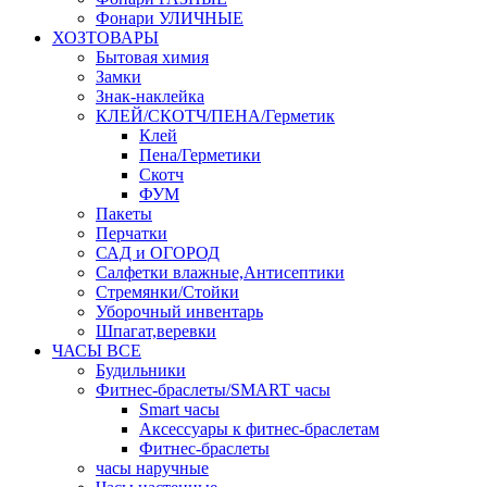
Фонари УЛИЧНЫЕ
ХОЗТОВАРЫ
Бытовая химия
Замки
Знак-наклейка
КЛЕЙ/СКОТЧ/ПЕНА/Герметик
Клей
Пена/Герметики
Скотч
ФУМ
Пакеты
Перчатки
САД и ОГОРОД
Салфетки влажные,Антисептики
Стремянки/Стойки
Уборочный инвентарь
Шпагат,веревки
ЧАСЫ ВСЕ
Будильники
Фитнес-браслеты/SMART часы
Smart часы
Аксессуары к фитнес-браслетам
Фитнес-браслеты
часы наручные