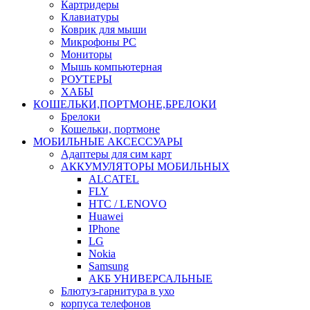
Картридеры
Клавиатуры
Коврик для мыши
Микрофоны PC
Мониторы
Мышь компьютерная
РОУТЕРЫ
ХАБЫ
КОШЕЛЬКИ,ПОРТМОНЕ,БРЕЛОКИ
Брелоки
Кошельки, портмоне
МОБИЛЬНЫЕ АКСЕССУАРЫ
Адаптеры для сим карт
АККУМУЛЯТОРЫ МОБИЛЬНЫХ
ALCATEL
FLY
HTC / LENOVO
Huawei
IPhone
LG
Nokia
Samsung
АКБ УНИВЕРСАЛЬНЫЕ
Блютуз-гарнитура в ухо
корпуса телефонов