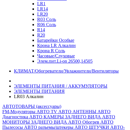
LR1
LR14
LR20
R03 Соль
R06 Соль
R14
R20
Батарейки Особые
Крона LR Алкалин
Крона R Соль
Часовые/Слуховые
Элем.пит.Li-on 26500,14505
КЛИМАТ/Обогреватели/Увлажнители/Вентиляторы
ЭЛЕМЕНТЫ ПИТАНИЯ / АККУМУЛЯТОРЫ
ЭЛЕМЕНТЫ ПИТАНИЯ
LR03 Алкалин
АВТОТОВАРЫ (аксессуары)
FM-Модуляторы
АВТО TV
АВТО АНТЕННЫ
АВТО
Диагностика
АВТО КАМЕРЫ ЗАДНЕГО ВИДА
АВТО
МОНИТОРЫ ЗАДНЕГО ВИДА
АВТО Обогрев
АВТО
Пылесосы
АВТО разъемы/штекеры
АВТО ШТУЧКИ
АВТО-