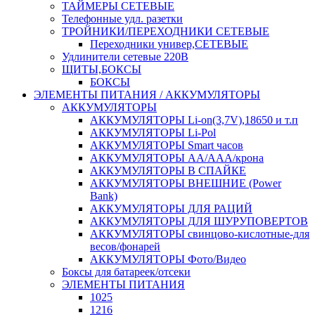
ТАЙМЕРЫ СЕТЕВЫЕ
Телефонные удл. разетки
ТРОЙНИКИ/ПЕРЕХОДНИКИ СЕТЕВЫЕ
Переходники универ,СЕТЕВЫЕ
Удлинители сетевые 220В
ЩИТЫ,БОКСЫ
БОКСЫ
ЭЛЕМЕНТЫ ПИТАНИЯ / АККУМУЛЯТОРЫ
АККУМУЛЯТОРЫ
АККУМУЛЯТОРЫ Li-on(3,7V),18650 и т.п
АККУМУЛЯТОРЫ Li-Pol
АККУМУЛЯТОРЫ Smart часов
АККУМУЛЯТОРЫ АА/ААА/крона
АККУМУЛЯТОРЫ В СПАЙКЕ
АККУМУЛЯТОРЫ ВНЕШНИЕ (Power
Bank)
АККУМУЛЯТОРЫ ДЛЯ РАЦИЙ
АККУМУЛЯТОРЫ ДЛЯ ШУРУПОВЕРТОВ
АККУМУЛЯТОРЫ свинцово-кислотные-для
весов/фонарей
АККУМУЛЯТОРЫ Фото/Видео
Боксы для батареек/отсеки
ЭЛЕМЕНТЫ ПИТАНИЯ
1025
1216