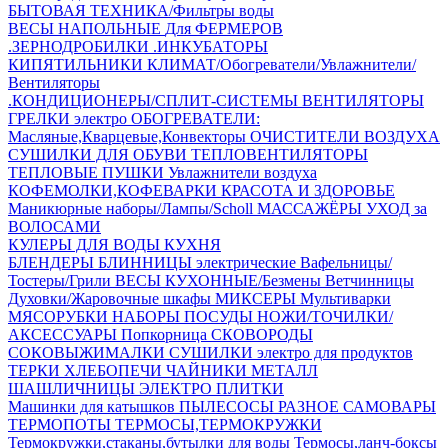
БЫТОВАЯ ТЕХНИКА/Фильтры воды
ВЕСЫ НАПОЛЬНЫЕ
Для ФЕРМЕРОВ
.ЗЕРНОДРОБИЛКИ
.ИНКУБАТОРЫ
КИПЯТИЛЬНИКИ
КЛИМАТ/Обогреватели/Увлажнители/
Вентиляторы
.КОНДИЦИОНЕРЫ/СПЛИТ-СИСТЕМЫ
ВЕНТИЛЯТОРЫ
ГРЕЛКИ электро
ОБОГРЕВАТЕЛИ:
Масляные,Кварцевые,Конвекторы
ОЧИСТИТЕЛИ ВОЗДУХА
СУШИЛКИ ДЛЯ ОБУВИ
ТЕПЛОВЕНТИЛЯТОРЫ
ТЕПЛОВЫЕ ПУШКИ
Увлажнители воздуха
КОФЕМОЛКИ,КОФЕВАРКИ
КРАСОТА И ЗДОРОВЬЕ
Маникюрные наборы/Лампы/Scholl
МАССАЖЁРЫ
УХОД за
ВОЛОСАМИ
КУЛЕРЫ ДЛЯ ВОДЫ
КУХНЯ
БЛЕНДЕРЫ
БЛИННИЦЫ электрические
Вафельницы/
Тостеры/Грили
ВЕСЫ КУХОННЫЕ/Безмены
Ветчинницы
Духовки/Жаровочные шкафы
МИКСЕРЫ
Мультиварки
МЯСОРУБКИ
НАБОРЫ ПОСУДЫ
НОЖИ/ТОЧИЛКИ/
АКСЕССУАРЫ
Попкорница
СКОВОРОДЫ
СОКОВЫЖИМАЛКИ
СУШИЛКИ электро для продуктов
ТЕРКИ
ХЛЕБОПЕЧИ
ЧАЙНИКИ МЕТАЛЛ
ШАШЛИЧНИЦЫ
ЭЛЕКТРО ПЛИТКИ
Машинки для катышков
ПЫЛЕСОСЫ
РАЗНОЕ
САМОВАРЫ
ТЕРМОПОТЫ
ТЕРМОСЫ,ТЕРМОКРУЖКИ
Термокружки,стаканы,бутылки для воды
Термосы,ланч-боксы