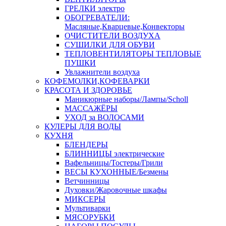
ГРЕЛКИ электро
ОБОГРЕВАТЕЛИ:
Масляные,Кварцевые,Конвекторы
ОЧИСТИТЕЛИ ВОЗДУХА
СУШИЛКИ ДЛЯ ОБУВИ
ТЕПЛОВЕНТИЛЯТОРЫ ТЕПЛОВЫЕ
ПУШКИ
Увлажнители воздуха
КОФЕМОЛКИ,КОФЕВАРКИ
КРАСОТА И ЗДОРОВЬЕ
Маникюрные наборы/Лампы/Scholl
МАССАЖЁРЫ
УХОД за ВОЛОСАМИ
КУЛЕРЫ ДЛЯ ВОДЫ
КУХНЯ
БЛЕНДЕРЫ
БЛИННИЦЫ электрические
Вафельницы/Тостеры/Грили
ВЕСЫ КУХОННЫЕ/Безмены
Ветчинницы
Духовки/Жаровочные шкафы
МИКСЕРЫ
Мультиварки
МЯСОРУБКИ