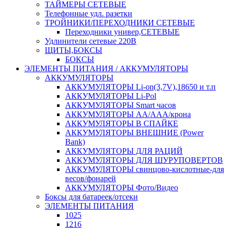
ТАЙМЕРЫ СЕТЕВЫЕ
Телефонные удл. разетки
ТРОЙНИКИ/ПЕРЕХОДНИКИ СЕТЕВЫЕ
Переходники универ,СЕТЕВЫЕ
Удлинители сетевые 220В
ЩИТЫ,БОКСЫ
БОКСЫ
ЭЛЕМЕНТЫ ПИТАНИЯ / АККУМУЛЯТОРЫ
АККУМУЛЯТОРЫ
АККУМУЛЯТОРЫ Li-on(3,7V),18650 и т.п
АККУМУЛЯТОРЫ Li-Pol
АККУМУЛЯТОРЫ Smart часов
АККУМУЛЯТОРЫ АА/ААА/крона
АККУМУЛЯТОРЫ В СПАЙКЕ
АККУМУЛЯТОРЫ ВНЕШНИЕ (Power
Bank)
АККУМУЛЯТОРЫ ДЛЯ РАЦИЙ
АККУМУЛЯТОРЫ ДЛЯ ШУРУПОВЕРТОВ
АККУМУЛЯТОРЫ свинцово-кислотные-для
весов/фонарей
АККУМУЛЯТОРЫ Фото/Видео
Боксы для батареек/отсеки
ЭЛЕМЕНТЫ ПИТАНИЯ
1025
1216