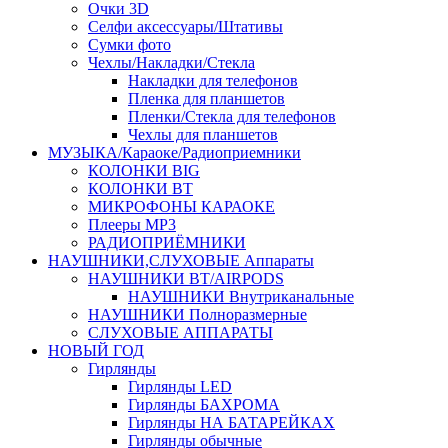
Очки 3D
Селфи аксессуары/Штативы
Сумки фото
Чехлы/Накладки/Стекла
Накладки для телефонов
Пленка для планшетов
Пленки/Стекла для телефонов
Чехлы для планшетов
МУЗЫКА/Караоке/Радиоприемники
КОЛОНКИ BIG
КОЛОНКИ BT
МИКРОФОНЫ КАРАОКЕ
Плееры MP3
РАДИОПРИЁМНИКИ
НАУШНИКИ,СЛУХОВЫЕ Аппараты
НАУШНИКИ BT/AIRPODS
НАУШНИКИ Внутриканальные
НАУШНИКИ Полноразмерные
СЛУХОВЫЕ АППАРАТЫ
НОВЫЙ ГОД
Гирлянды
Гирлянды LED
Гирлянды БАХРОМА
Гирлянды НА БАТАРЕЙКАХ
Гирлянды обычные