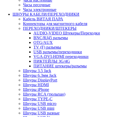
Часы настенные
Часы песочные
Часы электронные
ШНУРЫ КАБЕЛИ/ПЕРЕХОДНИКИ
Кабель ВИТАЯ ПАРА
Коннекторы для магнитного кабеля
ПЕРЕХОДНИКИ/ШТЕКЕРЫ
AUDIO-VIDEO Штекеры/Переходки
BNC/RJ45 разъемы
OTG/AUX
TV (F) разъемы
USB разъемы/переходники
VGA-DVI-HDMI переходники
ПИКТЕЙЛЫ 3G/4G
ПИТАНИЕ штекеры/разъемы
Шнуры 3.5 Jack
Шнуры 6.3мм Jack
Шнуры DisplayPort
Шнуры HDMI
Шнуры iPhone
Шнуры RCA (тюльпан)
Шнуры TYPE-C
Шнуры USB micro
Шнуры USB mini
Шнуры USB разные