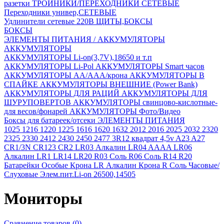
разетки
ТРОЙНИКИ/ПЕРЕХОДНИКИ СЕТЕВЫЕ
Переходники универ,СЕТЕВЫЕ
Удлинители сетевые 220В
ЩИТЫ,БОКСЫ
БОКСЫ
ЭЛЕМЕНТЫ ПИТАНИЯ / АККУМУЛЯТОРЫ
АККУМУЛЯТОРЫ
АККУМУЛЯТОРЫ Li-on(3,7V),18650 и т.п
АККУМУЛЯТОРЫ Li-Pol
АККУМУЛЯТОРЫ Smart часов
АККУМУЛЯТОРЫ АА/ААА/крона
АККУМУЛЯТОРЫ В
СПАЙКЕ
АККУМУЛЯТОРЫ ВНЕШНИЕ (Power Bank)
АККУМУЛЯТОРЫ ДЛЯ РАЦИЙ
АККУМУЛЯТОРЫ ДЛЯ
ШУРУПОВЕРТОВ
АККУМУЛЯТОРЫ свинцово-кислотные-
для весов/фонарей
АККУМУЛЯТОРЫ Фото/Видео
Боксы для батареек/отсеки
ЭЛЕМЕНТЫ ПИТАНИЯ
1025
1216
1220
1225
1616
1620
1632
2012
2016
2025
2032
2320
2325
2330
2412
2430
2450
2477
3R12 квадрат 4,5v
A23
A27
CR1/3N
CR123
CR2
LR03 Алкалин
LR04 AAAA
LR06
Алкалин
LR1
LR14
LR20
R03 Соль
R06 Соль
R14
R20
Батарейки Особые
Крона LR Алкалин
Крона R Соль
Часовые/
Слуховые
Элем.пит.Li-on 26500,14505
Мониторы
Сравнение товаров (0)