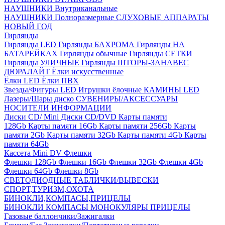
НАУШНИКИ Внутриканальные
НАУШНИКИ Полноразмерные
СЛУХОВЫЕ АППАРАТЫ
НОВЫЙ ГОД
Гирлянды
Гирлянды LED
Гирлянды БАХРОМА
Гирлянды НА
БАТАРЕЙКАХ
Гирлянды обычные
Гирлянды СЕТКИ
Гирлянды УЛИЧНЫЕ
Гирлянды ШТОРЫ-ЗАНАВЕС
ДЮРАЛАЙТ
Ёлки искусственные
Ёлки LED
Ёлки ПВХ
Звезды/Фигуры LED
Игрушки ёлочные
КАМИНЫ LED
Лазеры/Шары диско
СУВЕНИРЫ/АКСЕССУАРЫ
НОСИТЕЛИ ИНФОРМАЦИИ
Диски CD/ Mini
Диски CD/DVD
Карты памяти
128Gb
Карты памяти 16Gb
Карты памяти 256Gb
Карты
памяти 2Gb
Карты памяти 32Gb
Карты памяти 4Gb
Карты
памяти 64Gb
Кассета Mini DV
Флешки
Флешки 128Gb
Флешки 16Gb
Флешки 32Gb
Флешки 4Gb
Флешки 64Gb
Флешки 8Gb
СВЕТОДИОДНЫЕ ТАБЛИЧКИ/ВЫВЕСКИ
СПОРТ,ТУРИЗМ,ОХОТА
БИНОКЛИ,КОМПАСЫ,ПРИЦЕЛЫ
БИНОКЛИ
КОМПАСЫ
МОНОКУЛЯРЫ
ПРИЦЕЛЫ
Газовые баллончики/Зажигалки