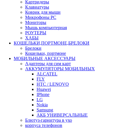
Картридеры
Клавиатуры
Коврик для мыши
Микрофоны PC
Мониторы
Мышь компьютерная
РОУТЕРЫ
ХАБЫ
КОШЕЛЬКИ,ПОРТМОНЕ,БРЕЛОКИ
Брелоки
Кошельки, портмоне
МОБИЛЬНЫЕ АКСЕССУАРЫ
Адаптеры для сим карт
АККУМУЛЯТОРЫ МОБИЛЬНЫХ
ALCATEL
FLY
HTC / LENOVO
Huawei
IPhone
LG
Nokia
Samsung
АКБ УНИВЕРСАЛЬНЫЕ
Блютуз-гарнитура в ухо
корпуса телефонов