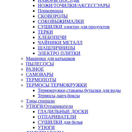
НАБОРЫ ПОСУДЫ
НОЖИ/ТОЧИЛКИ/АКСЕССУАРЫ
Попкорница
СКОВОРОДЫ
СОКОВЫЖИМАЛКИ
СУШИЛКИ электро для продуктов
ТЕРКИ
ХЛЕБОПЕЧИ
ЧАЙНИКИ МЕТАЛЛ
ШАШЛИЧНИЦЫ
ЭЛЕКТРО ПЛИТКИ
Машинки для катышков
ПЫЛЕСОСЫ
РАЗНОЕ
САМОВАРЫ
ТЕРМОПОТЫ
ТЕРМОСЫ,ТЕРМОКРУЖКИ
Термокружки,стаканы,бутылки для воды
Термосы,ланч-боксы
Тэны,спирали
УТЮГИ/Отпариватели
ГЛАДИЛЬНЫЕ ДОСКИ
ОТПАРИВАТЕЛИ
СУШИЛКИ для белья
УТЮГИ