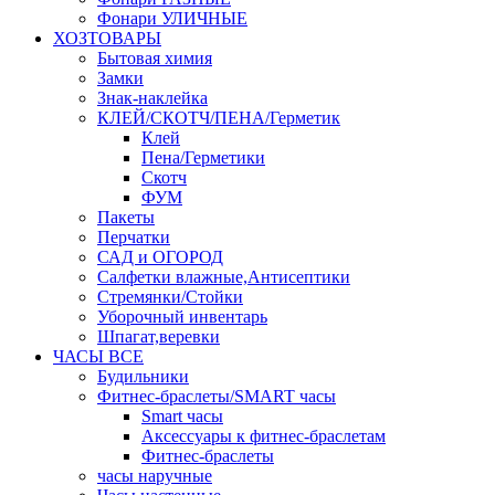
Фонари УЛИЧНЫЕ
ХОЗТОВАРЫ
Бытовая химия
Замки
Знак-наклейка
КЛЕЙ/СКОТЧ/ПЕНА/Герметик
Клей
Пена/Герметики
Скотч
ФУМ
Пакеты
Перчатки
САД и ОГОРОД
Салфетки влажные,Антисептики
Стремянки/Стойки
Уборочный инвентарь
Шпагат,веревки
ЧАСЫ ВСЕ
Будильники
Фитнес-браслеты/SMART часы
Smart часы
Аксессуары к фитнес-браслетам
Фитнес-браслеты
часы наручные