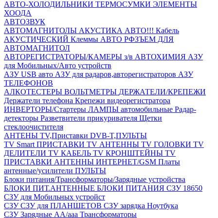
АВТО-ХОЛОДИЛЬНИКИ
ТЕРМОСУМКИ
ЭЛЕМЕНТЫ
ХООДА
АВТОЗВУК
АВТОМАГНИТОЛЫ
АКУСТИКА АВТО!!!
Кабель
АКУСТИЧЕСКИЙ
Клеммы АВТО
РФЗЪЕМ ДЛЯ
АВТОМАГНИТОЛ
АВТОРЕГИСТРАТОРЫ/КАМЕРЫ з/в
АВТОХИМИЯ
АЗУ
для Мобильных/Авто устройств
АЗУ USB авто
АЗУ для радаров,авторегистраторов
АЗУ
ТЕЛЕФОНОВ
АЛКОТЕСТЕРЫ
ВОЛЬТМЕТРЫ
ДЕРЖАТЕЛИ/КРЕПЕЖИ
Держатели телефона
Крепежи видеорегистратора
ИНВЕРТОРЫ/Стартеры
ЛАМПЫ автомобильные
Радар-
детекторы
Разветвители прикуривателя
Щетки
стеклоочистителя
АНТЕНЫ ТV,Приставки DVB-T,ПУЛЬТЫ
TV Smart ПРИСТАВКИ
TV АНТЕННЫ
TV ГОЛОВКИ
TV
ДЕЛИТЕЛИ
TV КАБЕЛЬ
TV КРОНШТЕЙНЫ
TV
ПРИСТАВКИ
АНТЕННЫ ИНТЕРНЕТ/GSM
Платы
антенные/усилители
ПУЛЬТЫ
Блоки питания/Трансформаторы/Зарядные устройства
БЛОКИ ПИТ.АНТЕННЫЕ
БЛОКИ ПИТАНИЯ
СЗУ 18650
СЗУ для Мобильных устройст
СЗУ
СЗУ для ПЛАНШЕТОВ
СЗУ зарядка Ноутбука
СЗУ Зарядные АА/ааа
Трансформаторы