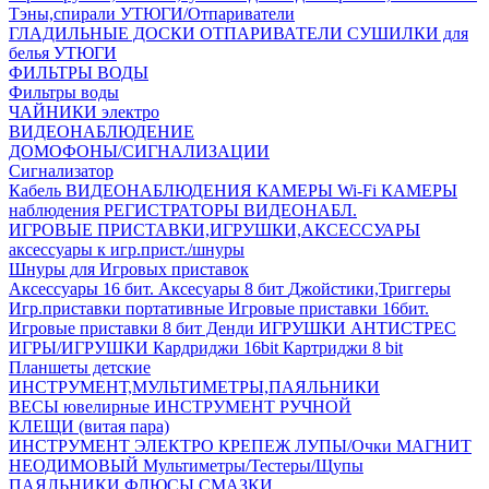
Тэны,спирали
УТЮГИ/Отпариватели
ГЛАДИЛЬНЫЕ ДОСКИ
ОТПАРИВАТЕЛИ
СУШИЛКИ для
белья
УТЮГИ
ФИЛЬТРЫ ВОДЫ
Фильтры воды
ЧАЙНИКИ электро
ВИДЕОНАБЛЮДЕНИЕ
ДОМОФОНЫ/СИГНАЛИЗАЦИИ
Сигнализатор
Кабель ВИДЕОНАБЛЮДЕНИЯ
КАМЕРЫ Wi-Fi
КАМЕРЫ
наблюдения
РЕГИСТРАТОРЫ ВИДЕОНАБЛ.
ИГРОВЫЕ ПРИСТАВКИ,ИГРУШКИ,АКСЕССУАРЫ
аксесcуары к игр.прист./шнуры
Шнуры для Игровых приставок
Аксессуары 16 бит.
Аксесуары 8 бит
Джойстики,Триггеры
Игр.приставки портативные
Игровые приставки 16бит.
Игровые приставки 8 бит Денди
ИГРУШКИ АНТИСТРЕС
ИГРЫ/ИГРУШКИ
Кардриджи 16bit
Картриджи 8 bit
Планшеты детские
ИНСТРУМЕНТ,МУЛЬТИМЕТРЫ,ПАЯЛЬНИКИ
ВЕСЫ ювелирные
ИНСТРУМЕНТ РУЧНОЙ
КЛЕЩИ (витая пара)
ИНСТРУМЕНТ ЭЛЕКТРО
КРЕПЕЖ
ЛУПЫ/Очки
МАГНИТ
НЕОДИМОВЫЙ
Мультиметры/Тестеры/Щупы
ПАЯЛЬНИКИ,ФЛЮСЫ,СМАЗКИ