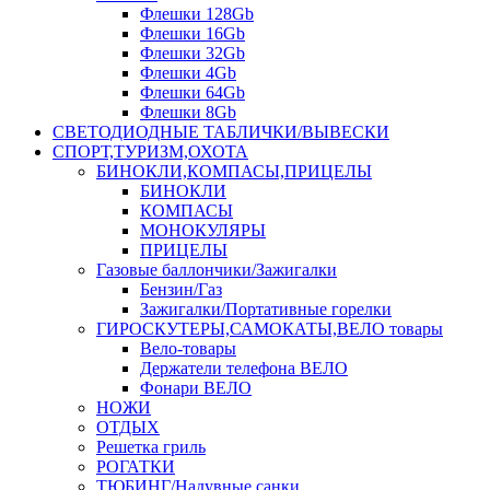
Флешки 128Gb
Флешки 16Gb
Флешки 32Gb
Флешки 4Gb
Флешки 64Gb
Флешки 8Gb
СВЕТОДИОДНЫЕ ТАБЛИЧКИ/ВЫВЕСКИ
СПОРТ,ТУРИЗМ,ОХОТА
БИНОКЛИ,КОМПАСЫ,ПРИЦЕЛЫ
БИНОКЛИ
КОМПАСЫ
МОНОКУЛЯРЫ
ПРИЦЕЛЫ
Газовые баллончики/Зажигалки
Бензин/Газ
Зажигалки/Портативные горелки
ГИРОСКУТЕРЫ,САМОКАТЫ,ВЕЛО товары
Вело-товары
Держатели телефона ВЕЛО
Фонари ВЕЛО
НОЖИ
ОТДЫХ
Решетка гриль
РОГАТКИ
ТЮБИНГ/Надувные санки