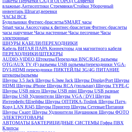
Пакеты
Перчатки
САД и ОГОРОД
Салфетки
влажные,Антисептики
Стремянки/Стойки
Уборочный
инвентарь
Шпагат,веревки
ЧАСЫ ВСЕ
Будильники
Фитнес-браслеты/SMART часы
Smart часы
Аксессуары к фитнес-браслетам
Фитнес-браслеты
часы наручные
Часы настенные
Часы песочные
Часы
электронные
ШНУРЫ КАБЕЛИ/ПЕРЕХОДНИКИ
Кабель ВИТАЯ ПАРА
Коннекторы для магнитного кабеля
ПЕРЕХОДНИКИ/ШТЕКЕРЫ
AUDIO-VIDEO Штекеры/Переходки
BNC/RJ45 разъемы
OTG/AUX
TV (F) разъемы
USB разъемы/переходники
VGA-
DVI-HDMI переходники
ПИКТЕЙЛЫ 3G/4G
ПИТАНИЕ
штекеры/разъемы
Шнуры 3.5 Jack
Шнуры 6.3мм Jack
Шнуры DisplayPort
Шнуры
HDMI
Шнуры iPhone
Шнуры RCA (тюльпан)
Шнуры TYPE-C
Шнуры USB micro
Шнуры USB mini
Шнуры USB разные
Шнуры USB Удлинители
Шнуры VGA / DVI
Шнуры
Интерфейс/Шлейфы
Шнуры ОПТИКА-Toslink
Шнуры Патч-
Корд LAN RJ45
Шнуры Принтер
Шнуры Сетевые/Питания
Шнуры Скарт
Шнуры Удлинители Наушников
Шнуры ФОТО
ЭЛЕКТРОТОВАРЫ
АВТОМАТЫ
БАКТЕРИЦИДНЫЕ СИСТЕМЫ
Гофра ПВХ
Клипсы