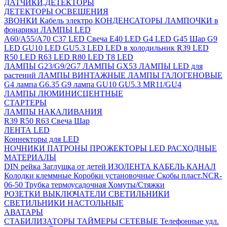
ДАТЧИКИ,ДЕТЕКТОРЫ
ДЕТЕКТОРЫ ОСВЕЩЕНИЯ
ЗВОНКИ
Кабель электро
КОНДЕНСАТОРЫ
ЛАМПОЧКИ в
фонарики
ЛАМПЫ LED
A60/A55/A70
C37 LED Свеча
E40 LED
G4 LED
G45 Шар
G9
LED
GU10 LED
GU5.3 LED
LED в холодильник
R39 LED
R50 LED
R63 LED
R80 LED
T8 LED
ЛАМПЫ G23/G9/2G7
ЛАМПЫ GX53
ЛАМПЫ LED для
растений
ЛАМПЫ ВИНТАЖНЫЕ
ЛАМПЫ ГАЛОГЕНОВЫЕ
G4 лампа
G6.35
G9 лампа
GU10
GU5.3
MR11/GU4
ЛАМПЫ ЛЮМИНИСЦЕНТНЫЕ
СТАРТЕРЫ
ЛАМПЫ НАКАЛИВАНИЯ
R39
R50
R63
Свеча
Шар
ЛЕНТА LED
Коннекторы для LED
НОЧНИКИ
ПАТРОНЫ
ПРОЖЕКТОРЫ LED
РАСХОДНЫЕ
МАТЕРИАЛЫ
DIN рейка
Заглушка от детей
ИЗОЛЕНТА
КАБЕЛЬ КАНАЛ
Колодки клеммные
Коробки установочные
Скобы пласт.NCR-
06-50
Трубка термоусадочная
Хомуты/Стяжки
РОЗЕТКИ ВЫКЛЮЧАТЕЛИ
СВЕТИЛЬНИКИ
СВЕТИЛЬНИКИ НАСТОЛЬНЫЕ
АВАТАРЫ
СТАБИЛИЗАТОРЫ
ТАЙМЕРЫ СЕТЕВЫЕ
Телефонные удл.