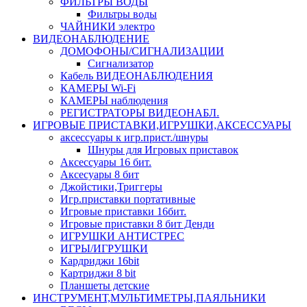
ФИЛЬТРЫ ВОДЫ
Фильтры воды
ЧАЙНИКИ электро
ВИДЕОНАБЛЮДЕНИЕ
ДОМОФОНЫ/СИГНАЛИЗАЦИИ
Сигнализатор
Кабель ВИДЕОНАБЛЮДЕНИЯ
КАМЕРЫ Wi-Fi
КАМЕРЫ наблюдения
РЕГИСТРАТОРЫ ВИДЕОНАБЛ.
ИГРОВЫЕ ПРИСТАВКИ,ИГРУШКИ,АКСЕССУАРЫ
аксесcуары к игр.прист./шнуры
Шнуры для Игровых приставок
Аксессуары 16 бит.
Аксесуары 8 бит
Джойстики,Триггеры
Игр.приставки портативные
Игровые приставки 16бит.
Игровые приставки 8 бит Денди
ИГРУШКИ АНТИСТРЕС
ИГРЫ/ИГРУШКИ
Кардриджи 16bit
Картриджи 8 bit
Планшеты детские
ИНСТРУМЕНТ,МУЛЬТИМЕТРЫ,ПАЯЛЬНИКИ