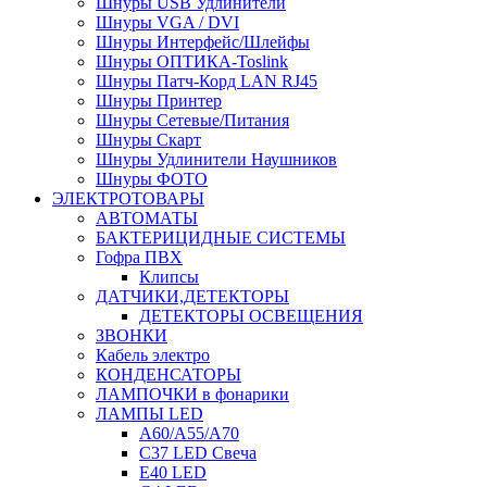
Шнуры USB Удлинители
Шнуры VGA / DVI
Шнуры Интерфейс/Шлейфы
Шнуры ОПТИКА-Toslink
Шнуры Патч-Корд LAN RJ45
Шнуры Принтер
Шнуры Сетевые/Питания
Шнуры Скарт
Шнуры Удлинители Наушников
Шнуры ФОТО
ЭЛЕКТРОТОВАРЫ
АВТОМАТЫ
БАКТЕРИЦИДНЫЕ СИСТЕМЫ
Гофра ПВХ
Клипсы
ДАТЧИКИ,ДЕТЕКТОРЫ
ДЕТЕКТОРЫ ОСВЕЩЕНИЯ
ЗВОНКИ
Кабель электро
КОНДЕНСАТОРЫ
ЛАМПОЧКИ в фонарики
ЛАМПЫ LED
A60/A55/A70
C37 LED Свеча
E40 LED