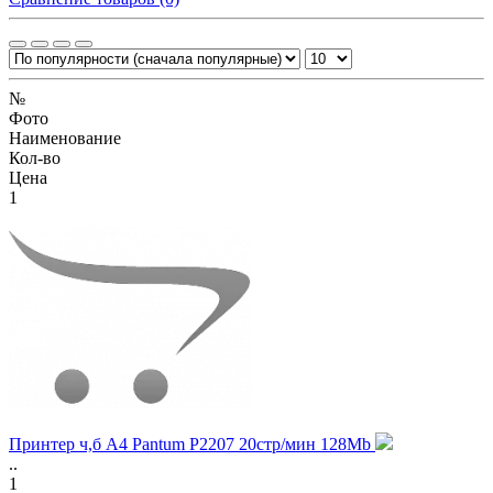
№
Фото
Наименование
Кол-во
Цена
1
Принтер ч,б А4 Pantum P2207 20стр/мин 128Mb
..
1