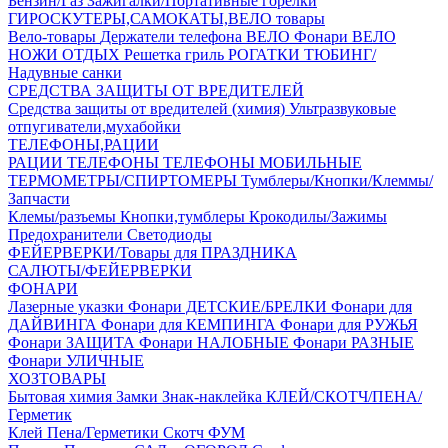
Бензин/Газ
Зажигалки/Портативные горелки
ГИРОСКУТЕРЫ,САМОКАТЫ,ВЕЛО товары
Вело-товары
Держатели телефона ВЕЛО
Фонари ВЕЛО
НОЖИ
ОТДЫХ
Решетка гриль
РОГАТКИ
ТЮБИНГ/
Надувные санки
СРЕДСТВА ЗАЩИТЫ ОТ ВРЕДИТЕЛЕЙ
Средства защиты от вредителей (химия)
Ультразвуковые
отпугиватели,мухабойки
ТЕЛЕФОНЫ,РАЦИИ
РАЦИИ
ТЕЛЕФОНЫ
ТЕЛЕФОНЫ МОБИЛЬНЫЕ
ТЕРМОМЕТРЫ/СПИРТОМЕРЫ
Тумблеры/Кнопки/Клеммы/
Запчасти
Клемы/разъемы
Кнопки,тумблеры
Крокодилы/Зажимы
Предохранители
Светодиоды
ФЕЙЕРВЕРКИ/Товары для ПРАЗДНИКА
САЛЮТЫ/ФЕЙЕРВЕРКИ
ФОНАРИ
Лазерные указки
Фонари ДЕТСКИЕ/БРЕЛКИ
Фонари для
ДАЙВИНГА
Фонари для КЕМПИНГА
Фонари для РУЖЬЯ
Фонари ЗАЩИТА
Фонари НАЛОБНЫЕ
Фонари РАЗНЫЕ
Фонари УЛИЧНЫЕ
ХОЗТОВАРЫ
Бытовая химия
Замки
Знак-наклейка
КЛЕЙ/СКОТЧ/ПЕНА/
Герметик
Клей
Пена/Герметики
Скотч
ФУМ