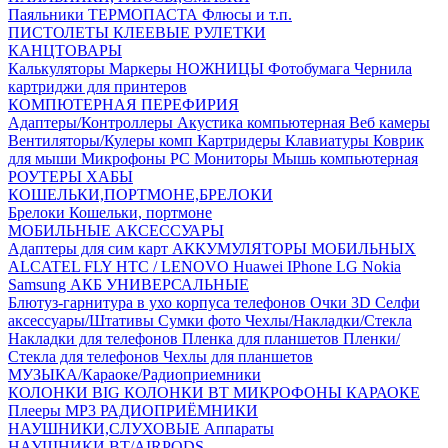
Паяльники
ТЕРМОПАСТА
Флюсы и т.п.
ПИСТОЛЕТЫ КЛЕЕВЫЕ
РУЛЕТКИ
КАНЦТОВАРЫ
Калькуляторы
Маркеры
НОЖНИЦЫ
Фотобумага
Чернила
картриджи для принтеров
КОМПЮТЕРНАЯ ПЕРЕФИРИЯ
Адаптеры/Контроллеры
Акустика компьютерная
Веб камеры
Вентиляторы/Кулеры комп
Картридеры
Клавиатуры
Коврик
для мыши
Микрофоны PC
Мониторы
Мышь компьютерная
РОУТЕРЫ
ХАБЫ
КОШЕЛЬКИ,ПОРТМОНЕ,БРЕЛОКИ
Брелоки
Кошельки, портмоне
МОБИЛЬНЫЕ АКСЕССУАРЫ
Адаптеры для сим карт
АККУМУЛЯТОРЫ МОБИЛЬНЫХ
ALCATEL
FLY
HTC / LENOVO
Huawei
IPhone
LG
Nokia
Samsung
АКБ УНИВЕРСАЛЬНЫЕ
Блютуз-гарнитура в ухо
корпуса телефонов
Очки 3D
Селфи
аксессуары/Штативы
Сумки фото
Чехлы/Накладки/Стекла
Накладки для телефонов
Пленка для планшетов
Пленки/
Стекла для телефонов
Чехлы для планшетов
МУЗЫКА/Караоке/Радиоприемники
КОЛОНКИ BIG
КОЛОНКИ BT
МИКРОФОНЫ КАРАОКЕ
Плееры MP3
РАДИОПРИЁМНИКИ
НАУШНИКИ,СЛУХОВЫЕ Аппараты
НАУШНИКИ BT/AIRPODS