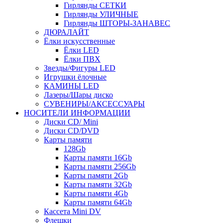
Гирлянды СЕТКИ
Гирлянды УЛИЧНЫЕ
Гирлянды ШТОРЫ-ЗАНАВЕС
ДЮРАЛАЙТ
Ёлки искусственные
Ёлки LED
Ёлки ПВХ
Звезды/Фигуры LED
Игрушки ёлочные
КАМИНЫ LED
Лазеры/Шары диско
СУВЕНИРЫ/АКСЕССУАРЫ
НОСИТЕЛИ ИНФОРМАЦИИ
Диски CD/ Mini
Диски CD/DVD
Карты памяти
128Gb
Карты памяти 16Gb
Карты памяти 256Gb
Карты памяти 2Gb
Карты памяти 32Gb
Карты памяти 4Gb
Карты памяти 64Gb
Кассета Mini DV
Флешки