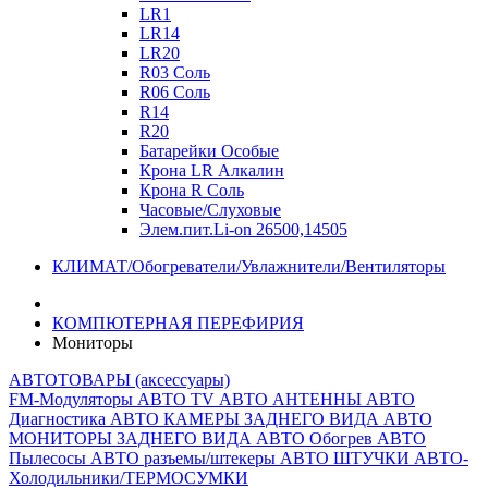
LR1
LR14
LR20
R03 Соль
R06 Соль
R14
R20
Батарейки Особые
Крона LR Алкалин
Крона R Соль
Часовые/Слуховые
Элем.пит.Li-on 26500,14505
КЛИМАТ/Обогреватели/Увлажнители/Вентиляторы
КОМПЮТЕРНАЯ ПЕРЕФИРИЯ
Мониторы
АВТОТОВАРЫ (аксессуары)
FM-Модуляторы
АВТО TV
АВТО АНТЕННЫ
АВТО
Диагностика
АВТО КАМЕРЫ ЗАДНЕГО ВИДА
АВТО
МОНИТОРЫ ЗАДНЕГО ВИДА
АВТО Обогрев
АВТО
Пылесосы
АВТО разъемы/штекеры
АВТО ШТУЧКИ
АВТО-
Холодильники/ТЕРМОСУМКИ