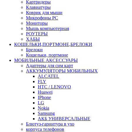
Картридеры
Клавиатуры
Коврик для мыши
Микрофоны PC
Мониторы
Мышь компьютерная
РОУТЕРЫ
ХАБЫ
КОШЕЛЬКИ,ПОРТМОНЕ,БРЕЛОКИ
Брелоки
Кошельки, портмоне
МОБИЛЬНЫЕ АКСЕССУАРЫ
Адаптеры для сим карт
АККУМУЛЯТОРЫ МОБИЛЬНЫХ
ALCATEL
FLY
HTC / LENOVO
Huawei
IPhone
LG
Nokia
Samsung
АКБ УНИВЕРСАЛЬНЫЕ
Блютуз-гарнитура в ухо
корпуса телефонов