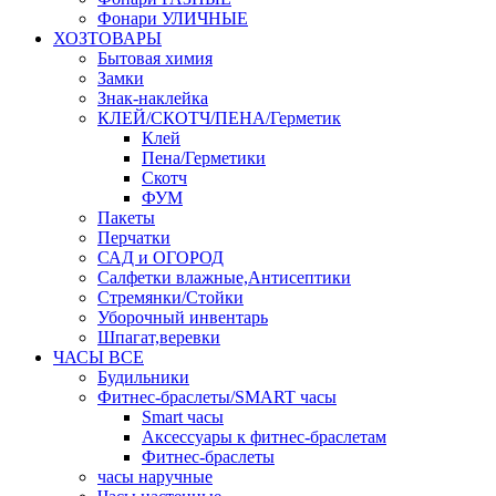
Фонари УЛИЧНЫЕ
ХОЗТОВАРЫ
Бытовая химия
Замки
Знак-наклейка
КЛЕЙ/СКОТЧ/ПЕНА/Герметик
Клей
Пена/Герметики
Скотч
ФУМ
Пакеты
Перчатки
САД и ОГОРОД
Салфетки влажные,Антисептики
Стремянки/Стойки
Уборочный инвентарь
Шпагат,веревки
ЧАСЫ ВСЕ
Будильники
Фитнес-браслеты/SMART часы
Smart часы
Аксессуары к фитнес-браслетам
Фитнес-браслеты
часы наручные