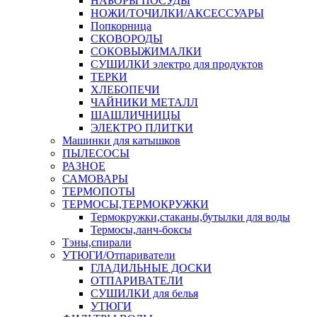
НАБОРЫ ПОСУДЫ
НОЖИ/ТОЧИЛКИ/АКСЕССУАРЫ
Попкорница
СКОВОРОДЫ
СОКОВЫЖИМАЛКИ
СУШИЛКИ электро для продуктов
ТЕРКИ
ХЛЕБОПЕЧИ
ЧАЙНИКИ МЕТАЛЛ
ШАШЛИЧНИЦЫ
ЭЛЕКТРО ПЛИТКИ
Машинки для катышков
ПЫЛЕСОСЫ
РАЗНОЕ
САМОВАРЫ
ТЕРМОПОТЫ
ТЕРМОСЫ,ТЕРМОКРУЖКИ
Термокружки,стаканы,бутылки для воды
Термосы,ланч-боксы
Тэны,спирали
УТЮГИ/Отпариватели
ГЛАДИЛЬНЫЕ ДОСКИ
ОТПАРИВАТЕЛИ
СУШИЛКИ для белья
УТЮГИ