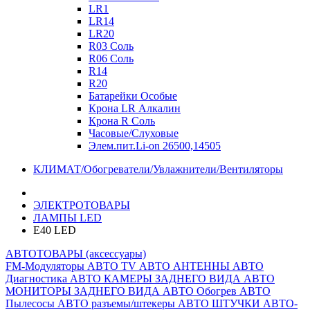
LR1
LR14
LR20
R03 Соль
R06 Соль
R14
R20
Батарейки Особые
Крона LR Алкалин
Крона R Соль
Часовые/Слуховые
Элем.пит.Li-on 26500,14505
КЛИМАТ/Обогреватели/Увлажнители/Вентиляторы
ЭЛЕКТРОТОВАРЫ
ЛАМПЫ LED
E40 LED
АВТОТОВАРЫ (аксессуары)
FM-Модуляторы
АВТО TV
АВТО АНТЕННЫ
АВТО
Диагностика
АВТО КАМЕРЫ ЗАДНЕГО ВИДА
АВТО
МОНИТОРЫ ЗАДНЕГО ВИДА
АВТО Обогрев
АВТО
Пылесосы
АВТО разъемы/штекеры
АВТО ШТУЧКИ
АВТО-