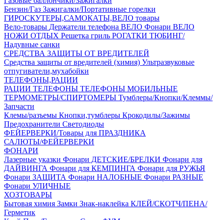
Газовые баллончики/Зажигалки
Бензин/Газ
Зажигалки/Портативные горелки
ГИРОСКУТЕРЫ,САМОКАТЫ,ВЕЛО товары
Вело-товары
Держатели телефона ВЕЛО
Фонари ВЕЛО
НОЖИ
ОТДЫХ
Решетка гриль
РОГАТКИ
ТЮБИНГ/
Надувные санки
СРЕДСТВА ЗАЩИТЫ ОТ ВРЕДИТЕЛЕЙ
Средства защиты от вредителей (химия)
Ультразвуковые
отпугиватели,мухабойки
ТЕЛЕФОНЫ,РАЦИИ
РАЦИИ
ТЕЛЕФОНЫ
ТЕЛЕФОНЫ МОБИЛЬНЫЕ
ТЕРМОМЕТРЫ/СПИРТОМЕРЫ
Тумблеры/Кнопки/Клеммы/
Запчасти
Клемы/разъемы
Кнопки,тумблеры
Крокодилы/Зажимы
Предохранители
Светодиоды
ФЕЙЕРВЕРКИ/Товары для ПРАЗДНИКА
САЛЮТЫ/ФЕЙЕРВЕРКИ
ФОНАРИ
Лазерные указки
Фонари ДЕТСКИЕ/БРЕЛКИ
Фонари для
ДАЙВИНГА
Фонари для КЕМПИНГА
Фонари для РУЖЬЯ
Фонари ЗАЩИТА
Фонари НАЛОБНЫЕ
Фонари РАЗНЫЕ
Фонари УЛИЧНЫЕ
ХОЗТОВАРЫ
Бытовая химия
Замки
Знак-наклейка
КЛЕЙ/СКОТЧ/ПЕНА/
Герметик