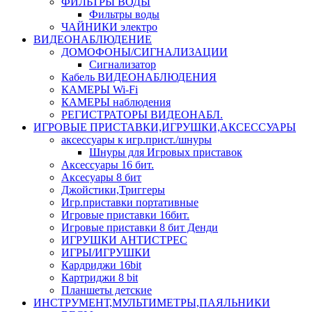
ФИЛЬТРЫ ВОДЫ
Фильтры воды
ЧАЙНИКИ электро
ВИДЕОНАБЛЮДЕНИЕ
ДОМОФОНЫ/СИГНАЛИЗАЦИИ
Сигнализатор
Кабель ВИДЕОНАБЛЮДЕНИЯ
КАМЕРЫ Wi-Fi
КАМЕРЫ наблюдения
РЕГИСТРАТОРЫ ВИДЕОНАБЛ.
ИГРОВЫЕ ПРИСТАВКИ,ИГРУШКИ,АКСЕССУАРЫ
аксесcуары к игр.прист./шнуры
Шнуры для Игровых приставок
Аксессуары 16 бит.
Аксесуары 8 бит
Джойстики,Триггеры
Игр.приставки портативные
Игровые приставки 16бит.
Игровые приставки 8 бит Денди
ИГРУШКИ АНТИСТРЕС
ИГРЫ/ИГРУШКИ
Кардриджи 16bit
Картриджи 8 bit
Планшеты детские
ИНСТРУМЕНТ,МУЛЬТИМЕТРЫ,ПАЯЛЬНИКИ