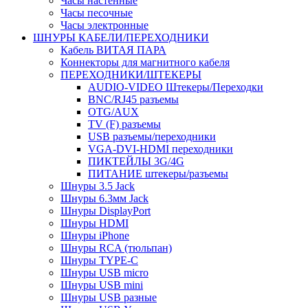
Часы настенные
Часы песочные
Часы электронные
ШНУРЫ КАБЕЛИ/ПЕРЕХОДНИКИ
Кабель ВИТАЯ ПАРА
Коннекторы для магнитного кабеля
ПЕРЕХОДНИКИ/ШТЕКЕРЫ
AUDIO-VIDEO Штекеры/Переходки
BNC/RJ45 разъемы
OTG/AUX
TV (F) разъемы
USB разъемы/переходники
VGA-DVI-HDMI переходники
ПИКТЕЙЛЫ 3G/4G
ПИТАНИЕ штекеры/разъемы
Шнуры 3.5 Jack
Шнуры 6.3мм Jack
Шнуры DisplayPort
Шнуры HDMI
Шнуры iPhone
Шнуры RCA (тюльпан)
Шнуры TYPE-C
Шнуры USB micro
Шнуры USB mini
Шнуры USB разные