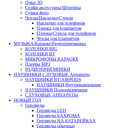
Очки 3D
Селфи аксессуары/Штативы
Сумки фото
Чехлы/Накладки/Стекла
Накладки для телефонов
Пленка для планшетов
Пленки/Стекла для телефонов
Чехлы для планшетов
МУЗЫКА/Караоке/Радиоприемники
КОЛОНКИ BIG
КОЛОНКИ BT
МИКРОФОНЫ КАРАОКЕ
Плееры MP3
РАДИОПРИЁМНИКИ
НАУШНИКИ,СЛУХОВЫЕ Аппараты
НАУШНИКИ BT/AIRPODS
НАУШНИКИ Внутриканальные
НАУШНИКИ Полноразмерные
СЛУХОВЫЕ АППАРАТЫ
НОВЫЙ ГОД
Гирлянды
Гирлянды LED
Гирлянды БАХРОМА
Гирлянды НА БАТАРЕЙКАХ
Гирлянды обычные