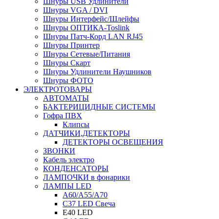
Шнуры USB Удлинители
Шнуры VGA / DVI
Шнуры Интерфейс/Шлейфы
Шнуры ОПТИКА-Toslink
Шнуры Патч-Корд LAN RJ45
Шнуры Принтер
Шнуры Сетевые/Питания
Шнуры Скарт
Шнуры Удлинители Наушников
Шнуры ФОТО
ЭЛЕКТРОТОВАРЫ
АВТОМАТЫ
БАКТЕРИЦИДНЫЕ СИСТЕМЫ
Гофра ПВХ
Клипсы
ДАТЧИКИ,ДЕТЕКТОРЫ
ДЕТЕКТОРЫ ОСВЕЩЕНИЯ
ЗВОНКИ
Кабель электро
КОНДЕНСАТОРЫ
ЛАМПОЧКИ в фонарики
ЛАМПЫ LED
A60/A55/A70
C37 LED Свеча
E40 LED