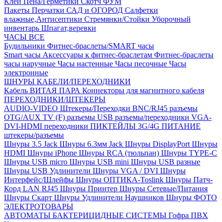
Клей
Пена/Герметики
Скотч
ФУМ
Пакеты
Перчатки
САД и ОГОРОД
Салфетки
влажные,Антисептики
Стремянки/Стойки
Уборочный
инвентарь
Шпагат,веревки
ЧАСЫ ВСЕ
Будильники
Фитнес-браслеты/SMART часы
Smart часы
Аксессуары к фитнес-браслетам
Фитнес-браслеты
часы наручные
Часы настенные
Часы песочные
Часы
электронные
ШНУРЫ КАБЕЛИ/ПЕРЕХОДНИКИ
Кабель ВИТАЯ ПАРА
Коннекторы для магнитного кабеля
ПЕРЕХОДНИКИ/ШТЕКЕРЫ
AUDIO-VIDEO Штекеры/Переходки
BNC/RJ45 разъемы
OTG/AUX
TV (F) разъемы
USB разъемы/переходники
VGA-
DVI-HDMI переходники
ПИКТЕЙЛЫ 3G/4G
ПИТАНИЕ
штекеры/разъемы
Шнуры 3.5 Jack
Шнуры 6.3мм Jack
Шнуры DisplayPort
Шнуры
HDMI
Шнуры iPhone
Шнуры RCA (тюльпан)
Шнуры TYPE-C
Шнуры USB micro
Шнуры USB mini
Шнуры USB разные
Шнуры USB Удлинители
Шнуры VGA / DVI
Шнуры
Интерфейс/Шлейфы
Шнуры ОПТИКА-Toslink
Шнуры Патч-
Корд LAN RJ45
Шнуры Принтер
Шнуры Сетевые/Питания
Шнуры Скарт
Шнуры Удлинители Наушников
Шнуры ФОТО
ЭЛЕКТРОТОВАРЫ
АВТОМАТЫ
БАКТЕРИЦИДНЫЕ СИСТЕМЫ
Гофра ПВХ