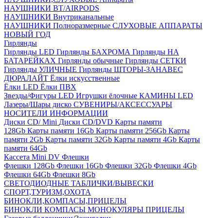
НАУШНИКИ BT/AIRPODS
НАУШНИКИ Внутриканальные
НАУШНИКИ Полноразмерные
СЛУХОВЫЕ АППАРАТЫ
НОВЫЙ ГОД
Гирлянды
Гирлянды LED
Гирлянды БАХРОМА
Гирлянды НА
БАТАРЕЙКАХ
Гирлянды обычные
Гирлянды СЕТКИ
Гирлянды УЛИЧНЫЕ
Гирлянды ШТОРЫ-ЗАНАВЕС
ДЮРАЛАЙТ
Ёлки искусственные
Ёлки LED
Ёлки ПВХ
Звезды/Фигуры LED
Игрушки ёлочные
КАМИНЫ LED
Лазеры/Шары диско
СУВЕНИРЫ/АКСЕССУАРЫ
НОСИТЕЛИ ИНФОРМАЦИИ
Диски CD/ Mini
Диски CD/DVD
Карты памяти
128Gb
Карты памяти 16Gb
Карты памяти 256Gb
Карты
памяти 2Gb
Карты памяти 32Gb
Карты памяти 4Gb
Карты
памяти 64Gb
Кассета Mini DV
Флешки
Флешки 128Gb
Флешки 16Gb
Флешки 32Gb
Флешки 4Gb
Флешки 64Gb
Флешки 8Gb
СВЕТОДИОДНЫЕ ТАБЛИЧКИ/ВЫВЕСКИ
СПОРТ,ТУРИЗМ,ОХОТА
БИНОКЛИ,КОМПАСЫ,ПРИЦЕЛЫ
БИНОКЛИ
КОМПАСЫ
МОНОКУЛЯРЫ
ПРИЦЕЛЫ