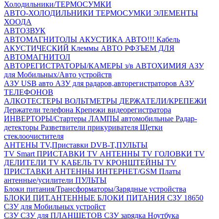
Холодильники/ТЕРМОСУМКИ
АВТО-ХОЛОДИЛЬНИКИ
ТЕРМОСУМКИ
ЭЛЕМЕНТЫ
ХООДА
АВТОЗВУК
АВТОМАГНИТОЛЫ
АКУСТИКА АВТО!!!
Кабель
АКУСТИЧЕСКИЙ
Клеммы АВТО
РФЗЪЕМ ДЛЯ
АВТОМАГНИТОЛ
АВТОРЕГИСТРАТОРЫ/КАМЕРЫ з/в
АВТОХИМИЯ
АЗУ
для Мобильных/Авто устройств
АЗУ USB авто
АЗУ для радаров,авторегистраторов
АЗУ
ТЕЛЕФОНОВ
АЛКОТЕСТЕРЫ
ВОЛЬТМЕТРЫ
ДЕРЖАТЕЛИ/КРЕПЕЖИ
Держатели телефона
Крепежи видеорегистратора
ИНВЕРТОРЫ/Стартеры
ЛАМПЫ автомобильные
Радар-
детекторы
Разветвители прикуривателя
Щетки
стеклоочистителя
АНТЕНЫ ТV,Приставки DVB-T,ПУЛЬТЫ
TV Smart ПРИСТАВКИ
TV АНТЕННЫ
TV ГОЛОВКИ
TV
ДЕЛИТЕЛИ
TV КАБЕЛЬ
TV КРОНШТЕЙНЫ
TV
ПРИСТАВКИ
АНТЕННЫ ИНТЕРНЕТ/GSM
Платы
антенные/усилители
ПУЛЬТЫ
Блоки питания/Трансформаторы/Зарядные устройства
БЛОКИ ПИТ.АНТЕННЫЕ
БЛОКИ ПИТАНИЯ
СЗУ 18650
СЗУ для Мобильных устройст
СЗУ
СЗУ для ПЛАНШЕТОВ
СЗУ зарядка Ноутбука