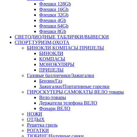
Флешки 128Gb
Флешки 16Gb
Флешки 32Gb
Флешки 4Gb
Флешки 64Gb
Флешки 8Gb
СВЕТОДИОДНЫЕ ТАБЛИЧКИ/ВЫВЕСКИ
СПОРТ,ТУРИЗМ,ОХОТА
БИНОКЛИ,КОМПАСЫ,ПРИЦЕЛЫ
БИНОКЛИ
КОМПАСЫ
МОНОКУЛЯРЫ
ПРИЦЕЛЫ
Газовые баллончики/Зажигалки
Бензин/Газ
Зажигалки/Портативные горелки
ГИРОСКУТЕРЫ,САМОКАТЫ,ВЕЛО товары
Вело-товары
Держатели телефона ВЕЛО
Фонари ВЕЛО
НОЖИ
ОТДЫХ
Решетка гриль
РОГАТКИ
ТЮБИНГ/Надувные санки