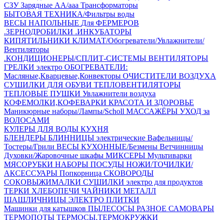
СЗУ Зарядные АА/ааа
Трансформаторы
БЫТОВАЯ ТЕХНИКА/Фильтры воды
ВЕСЫ НАПОЛЬНЫЕ
Для ФЕРМЕРОВ
.ЗЕРНОДРОБИЛКИ
.ИНКУБАТОРЫ
КИПЯТИЛЬНИКИ
КЛИМАТ/Обогреватели/Увлажнители/
Вентиляторы
.КОНДИЦИОНЕРЫ/СПЛИТ-СИСТЕМЫ
ВЕНТИЛЯТОРЫ
ГРЕЛКИ электро
ОБОГРЕВАТЕЛИ:
Масляные,Кварцевые,Конвекторы
ОЧИСТИТЕЛИ ВОЗДУХА
СУШИЛКИ ДЛЯ ОБУВИ
ТЕПЛОВЕНТИЛЯТОРЫ
ТЕПЛОВЫЕ ПУШКИ
Увлажнители воздуха
КОФЕМОЛКИ,КОФЕВАРКИ
КРАСОТА И ЗДОРОВЬЕ
Маникюрные наборы/Лампы/Scholl
МАССАЖЁРЫ
УХОД за
ВОЛОСАМИ
КУЛЕРЫ ДЛЯ ВОДЫ
КУХНЯ
БЛЕНДЕРЫ
БЛИННИЦЫ электрические
Вафельницы/
Тостеры/Грили
ВЕСЫ КУХОННЫЕ/Безмены
Ветчинницы
Духовки/Жаровочные шкафы
МИКСЕРЫ
Мультиварки
МЯСОРУБКИ
НАБОРЫ ПОСУДЫ
НОЖИ/ТОЧИЛКИ/
АКСЕССУАРЫ
Попкорница
СКОВОРОДЫ
СОКОВЫЖИМАЛКИ
СУШИЛКИ электро для продуктов
ТЕРКИ
ХЛЕБОПЕЧИ
ЧАЙНИКИ МЕТАЛЛ
ШАШЛИЧНИЦЫ
ЭЛЕКТРО ПЛИТКИ
Машинки для катышков
ПЫЛЕСОСЫ
РАЗНОЕ
САМОВАРЫ
ТЕРМОПОТЫ
ТЕРМОСЫ,ТЕРМОКРУЖКИ