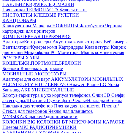
ПАЯЛЬНИКИ,ФЛЮСЫ,СМАЗКИ
Паяльники
ТЕРМОПАСТА
Флюсы и т.п.
ПИСТОЛЕТЫ КЛЕЕВЫЕ
РУЛЕТКИ
КАНЦТОВАРЫ
Калькуляторы
Маркеры
НОЖНИЦЫ
Фотобумага
Чернила
картриджи для принтеров
КОМПЮТЕРНАЯ ПЕРЕФИРИЯ
Адаптеры/Контроллеры
Акустика компьютерная
Веб камеры
Вентиляторы/Кулеры комп
Картридеры
Клавиатуры
Коврик
для мыши
Микрофоны PC
Мониторы
Мышь компьютерная
РОУТЕРЫ
ХАБЫ
КОШЕЛЬКИ,ПОРТМОНЕ,БРЕЛОКИ
Брелоки
Кошельки, портмоне
МОБИЛЬНЫЕ АКСЕССУАРЫ
Адаптеры для сим карт
АККУМУЛЯТОРЫ МОБИЛЬНЫХ
ALCATEL
FLY
HTC / LENOVO
Huawei
IPhone
LG
Nokia
Samsung
АКБ УНИВЕРСАЛЬНЫЕ
Блютуз-гарнитура в ухо
корпуса телефонов
Очки 3D
Селфи
аксессуары/Штативы
Сумки фото
Чехлы/Накладки/Стекла
Накладки для телефонов
Пленка для планшетов
Пленки/
Стекла для телефонов
Чехлы для планшетов
МУЗЫКА/Караоке/Радиоприемники
КОЛОНКИ BIG
КОЛОНКИ BT
МИКРОФОНЫ КАРАОКЕ
Плееры MP3
РАДИОПРИЁМНИКИ
НАУШНИКИ,СЛУХОВЫЕ Аппараты