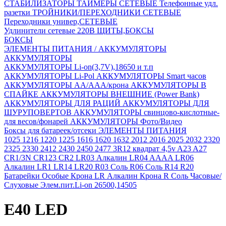
СТАБИЛИЗАТОРЫ
ТАЙМЕРЫ СЕТЕВЫЕ
Телефонные удл.
разетки
ТРОЙНИКИ/ПЕРЕХОДНИКИ СЕТЕВЫЕ
Переходники универ,СЕТЕВЫЕ
Удлинители сетевые 220В
ЩИТЫ,БОКСЫ
БОКСЫ
ЭЛЕМЕНТЫ ПИТАНИЯ / АККУМУЛЯТОРЫ
АККУМУЛЯТОРЫ
АККУМУЛЯТОРЫ Li-on(3,7V),18650 и т.п
АККУМУЛЯТОРЫ Li-Pol
АККУМУЛЯТОРЫ Smart часов
АККУМУЛЯТОРЫ АА/ААА/крона
АККУМУЛЯТОРЫ В
СПАЙКЕ
АККУМУЛЯТОРЫ ВНЕШНИЕ (Power Bank)
АККУМУЛЯТОРЫ ДЛЯ РАЦИЙ
АККУМУЛЯТОРЫ ДЛЯ
ШУРУПОВЕРТОВ
АККУМУЛЯТОРЫ свинцово-кислотные-
для весов/фонарей
АККУМУЛЯТОРЫ Фото/Видео
Боксы для батареек/отсеки
ЭЛЕМЕНТЫ ПИТАНИЯ
1025
1216
1220
1225
1616
1620
1632
2012
2016
2025
2032
2320
2325
2330
2412
2430
2450
2477
3R12 квадрат 4,5v
A23
A27
CR1/3N
CR123
CR2
LR03 Алкалин
LR04 AAAA
LR06
Алкалин
LR1
LR14
LR20
R03 Соль
R06 Соль
R14
R20
Батарейки Особые
Крона LR Алкалин
Крона R Соль
Часовые/
Слуховые
Элем.пит.Li-on 26500,14505
E40 LED