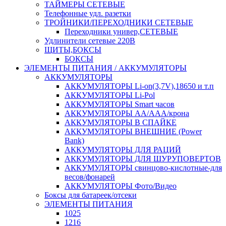
ТАЙМЕРЫ СЕТЕВЫЕ
Телефонные удл. разетки
ТРОЙНИКИ/ПЕРЕХОДНИКИ СЕТЕВЫЕ
Переходники универ,СЕТЕВЫЕ
Удлинители сетевые 220В
ЩИТЫ,БОКСЫ
БОКСЫ
ЭЛЕМЕНТЫ ПИТАНИЯ / АККУМУЛЯТОРЫ
АККУМУЛЯТОРЫ
АККУМУЛЯТОРЫ Li-on(3,7V),18650 и т.п
АККУМУЛЯТОРЫ Li-Pol
АККУМУЛЯТОРЫ Smart часов
АККУМУЛЯТОРЫ АА/ААА/крона
АККУМУЛЯТОРЫ В СПАЙКЕ
АККУМУЛЯТОРЫ ВНЕШНИЕ (Power
Bank)
АККУМУЛЯТОРЫ ДЛЯ РАЦИЙ
АККУМУЛЯТОРЫ ДЛЯ ШУРУПОВЕРТОВ
АККУМУЛЯТОРЫ свинцово-кислотные-для
весов/фонарей
АККУМУЛЯТОРЫ Фото/Видео
Боксы для батареек/отсеки
ЭЛЕМЕНТЫ ПИТАНИЯ
1025
1216