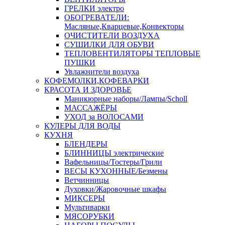
ГРЕЛКИ электро
ОБОГРЕВАТЕЛИ:
Масляные,Кварцевые,Конвекторы
ОЧИСТИТЕЛИ ВОЗДУХА
СУШИЛКИ ДЛЯ ОБУВИ
ТЕПЛОВЕНТИЛЯТОРЫ ТЕПЛОВЫЕ
ПУШКИ
Увлажнители воздуха
КОФЕМОЛКИ,КОФЕВАРКИ
КРАСОТА И ЗДОРОВЬЕ
Маникюрные наборы/Лампы/Scholl
МАССАЖЁРЫ
УХОД за ВОЛОСАМИ
КУЛЕРЫ ДЛЯ ВОДЫ
КУХНЯ
БЛЕНДЕРЫ
БЛИННИЦЫ электрические
Вафельницы/Тостеры/Грили
ВЕСЫ КУХОННЫЕ/Безмены
Ветчинницы
Духовки/Жаровочные шкафы
МИКСЕРЫ
Мультиварки
МЯСОРУБКИ