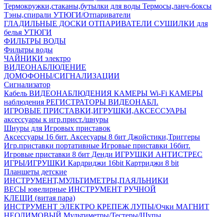
Термокружки,стаканы,бутылки для воды
Термосы,ланч-боксы
Тэны,спирали
УТЮГИ/Отпариватели
ГЛАДИЛЬНЫЕ ДОСКИ
ОТПАРИВАТЕЛИ
СУШИЛКИ для
белья
УТЮГИ
ФИЛЬТРЫ ВОДЫ
Фильтры воды
ЧАЙНИКИ электро
ВИДЕОНАБЛЮДЕНИЕ
ДОМОФОНЫ/СИГНАЛИЗАЦИИ
Сигнализатор
Кабель ВИДЕОНАБЛЮДЕНИЯ
КАМЕРЫ Wi-Fi
КАМЕРЫ
наблюдения
РЕГИСТРАТОРЫ ВИДЕОНАБЛ.
ИГРОВЫЕ ПРИСТАВКИ,ИГРУШКИ,АКСЕССУАРЫ
аксесcуары к игр.прист./шнуры
Шнуры для Игровых приставок
Аксессуары 16 бит.
Аксесуары 8 бит
Джойстики,Триггеры
Игр.приставки портативные
Игровые приставки 16бит.
Игровые приставки 8 бит Денди
ИГРУШКИ АНТИСТРЕС
ИГРЫ/ИГРУШКИ
Кардриджи 16bit
Картриджи 8 bit
Планшеты детские
ИНСТРУМЕНТ,МУЛЬТИМЕТРЫ,ПАЯЛЬНИКИ
ВЕСЫ ювелирные
ИНСТРУМЕНТ РУЧНОЙ
КЛЕЩИ (витая пара)
ИНСТРУМЕНТ ЭЛЕКТРО
КРЕПЕЖ
ЛУПЫ/Очки
МАГНИТ
НЕОДИМОВЫЙ
Мультиметры/Тестеры/Щупы