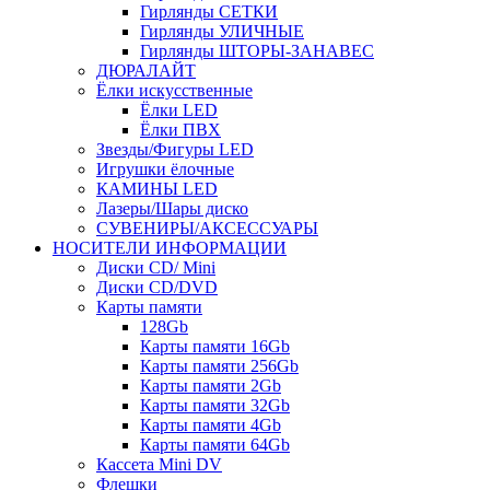
Гирлянды СЕТКИ
Гирлянды УЛИЧНЫЕ
Гирлянды ШТОРЫ-ЗАНАВЕС
ДЮРАЛАЙТ
Ёлки искусственные
Ёлки LED
Ёлки ПВХ
Звезды/Фигуры LED
Игрушки ёлочные
КАМИНЫ LED
Лазеры/Шары диско
СУВЕНИРЫ/АКСЕССУАРЫ
НОСИТЕЛИ ИНФОРМАЦИИ
Диски CD/ Mini
Диски CD/DVD
Карты памяти
128Gb
Карты памяти 16Gb
Карты памяти 256Gb
Карты памяти 2Gb
Карты памяти 32Gb
Карты памяти 4Gb
Карты памяти 64Gb
Кассета Mini DV
Флешки