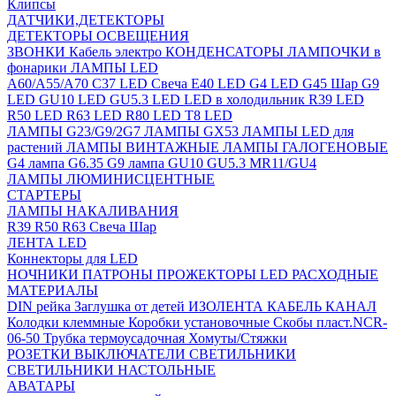
Клипсы
ДАТЧИКИ,ДЕТЕКТОРЫ
ДЕТЕКТОРЫ ОСВЕЩЕНИЯ
ЗВОНКИ
Кабель электро
КОНДЕНСАТОРЫ
ЛАМПОЧКИ в
фонарики
ЛАМПЫ LED
A60/A55/A70
C37 LED Свеча
E40 LED
G4 LED
G45 Шар
G9
LED
GU10 LED
GU5.3 LED
LED в холодильник
R39 LED
R50 LED
R63 LED
R80 LED
T8 LED
ЛАМПЫ G23/G9/2G7
ЛАМПЫ GX53
ЛАМПЫ LED для
растений
ЛАМПЫ ВИНТАЖНЫЕ
ЛАМПЫ ГАЛОГЕНОВЫЕ
G4 лампа
G6.35
G9 лампа
GU10
GU5.3
MR11/GU4
ЛАМПЫ ЛЮМИНИСЦЕНТНЫЕ
СТАРТЕРЫ
ЛАМПЫ НАКАЛИВАНИЯ
R39
R50
R63
Свеча
Шар
ЛЕНТА LED
Коннекторы для LED
НОЧНИКИ
ПАТРОНЫ
ПРОЖЕКТОРЫ LED
РАСХОДНЫЕ
МАТЕРИАЛЫ
DIN рейка
Заглушка от детей
ИЗОЛЕНТА
КАБЕЛЬ КАНАЛ
Колодки клеммные
Коробки установочные
Скобы пласт.NCR-
06-50
Трубка термоусадочная
Хомуты/Стяжки
РОЗЕТКИ ВЫКЛЮЧАТЕЛИ
СВЕТИЛЬНИКИ
СВЕТИЛЬНИКИ НАСТОЛЬНЫЕ
АВАТАРЫ