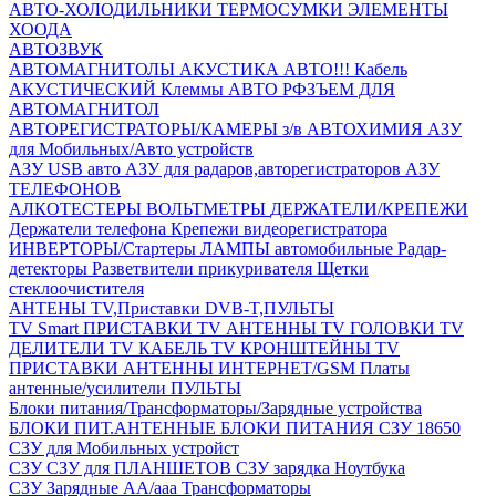
АВТО-ХОЛОДИЛЬНИКИ
ТЕРМОСУМКИ
ЭЛЕМЕНТЫ
ХООДА
АВТОЗВУК
АВТОМАГНИТОЛЫ
АКУСТИКА АВТО!!!
Кабель
АКУСТИЧЕСКИЙ
Клеммы АВТО
РФЗЪЕМ ДЛЯ
АВТОМАГНИТОЛ
АВТОРЕГИСТРАТОРЫ/КАМЕРЫ з/в
АВТОХИМИЯ
АЗУ
для Мобильных/Авто устройств
АЗУ USB авто
АЗУ для радаров,авторегистраторов
АЗУ
ТЕЛЕФОНОВ
АЛКОТЕСТЕРЫ
ВОЛЬТМЕТРЫ
ДЕРЖАТЕЛИ/КРЕПЕЖИ
Держатели телефона
Крепежи видеорегистратора
ИНВЕРТОРЫ/Стартеры
ЛАМПЫ автомобильные
Радар-
детекторы
Разветвители прикуривателя
Щетки
стеклоочистителя
АНТЕНЫ ТV,Приставки DVB-T,ПУЛЬТЫ
TV Smart ПРИСТАВКИ
TV АНТЕННЫ
TV ГОЛОВКИ
TV
ДЕЛИТЕЛИ
TV КАБЕЛЬ
TV КРОНШТЕЙНЫ
TV
ПРИСТАВКИ
АНТЕННЫ ИНТЕРНЕТ/GSM
Платы
антенные/усилители
ПУЛЬТЫ
Блоки питания/Трансформаторы/Зарядные устройства
БЛОКИ ПИТ.АНТЕННЫЕ
БЛОКИ ПИТАНИЯ
СЗУ 18650
СЗУ для Мобильных устройст
СЗУ
СЗУ для ПЛАНШЕТОВ
СЗУ зарядка Ноутбука
СЗУ Зарядные АА/ааа
Трансформаторы