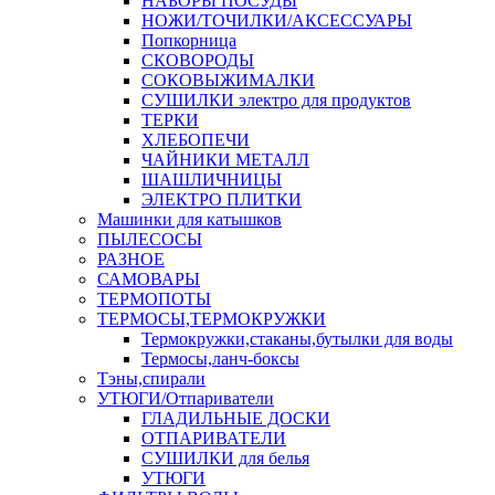
НАБОРЫ ПОСУДЫ
НОЖИ/ТОЧИЛКИ/АКСЕССУАРЫ
Попкорница
СКОВОРОДЫ
СОКОВЫЖИМАЛКИ
СУШИЛКИ электро для продуктов
ТЕРКИ
ХЛЕБОПЕЧИ
ЧАЙНИКИ МЕТАЛЛ
ШАШЛИЧНИЦЫ
ЭЛЕКТРО ПЛИТКИ
Машинки для катышков
ПЫЛЕСОСЫ
РАЗНОЕ
САМОВАРЫ
ТЕРМОПОТЫ
ТЕРМОСЫ,ТЕРМОКРУЖКИ
Термокружки,стаканы,бутылки для воды
Термосы,ланч-боксы
Тэны,спирали
УТЮГИ/Отпариватели
ГЛАДИЛЬНЫЕ ДОСКИ
ОТПАРИВАТЕЛИ
СУШИЛКИ для белья
УТЮГИ