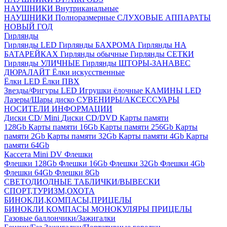
НАУШНИКИ Внутриканальные
НАУШНИКИ Полноразмерные
СЛУХОВЫЕ АППАРАТЫ
НОВЫЙ ГОД
Гирлянды
Гирлянды LED
Гирлянды БАХРОМА
Гирлянды НА
БАТАРЕЙКАХ
Гирлянды обычные
Гирлянды СЕТКИ
Гирлянды УЛИЧНЫЕ
Гирлянды ШТОРЫ-ЗАНАВЕС
ДЮРАЛАЙТ
Ёлки искусственные
Ёлки LED
Ёлки ПВХ
Звезды/Фигуры LED
Игрушки ёлочные
КАМИНЫ LED
Лазеры/Шары диско
СУВЕНИРЫ/АКСЕССУАРЫ
НОСИТЕЛИ ИНФОРМАЦИИ
Диски CD/ Mini
Диски CD/DVD
Карты памяти
128Gb
Карты памяти 16Gb
Карты памяти 256Gb
Карты
памяти 2Gb
Карты памяти 32Gb
Карты памяти 4Gb
Карты
памяти 64Gb
Кассета Mini DV
Флешки
Флешки 128Gb
Флешки 16Gb
Флешки 32Gb
Флешки 4Gb
Флешки 64Gb
Флешки 8Gb
СВЕТОДИОДНЫЕ ТАБЛИЧКИ/ВЫВЕСКИ
СПОРТ,ТУРИЗМ,ОХОТА
БИНОКЛИ,КОМПАСЫ,ПРИЦЕЛЫ
БИНОКЛИ
КОМПАСЫ
МОНОКУЛЯРЫ
ПРИЦЕЛЫ
Газовые баллончики/Зажигалки