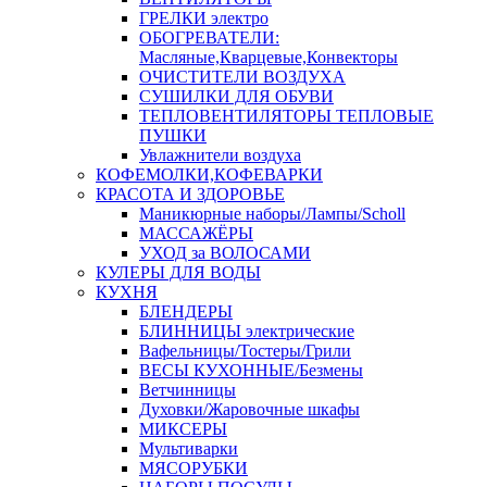
ГРЕЛКИ электро
ОБОГРЕВАТЕЛИ:
Масляные,Кварцевые,Конвекторы
ОЧИСТИТЕЛИ ВОЗДУХА
СУШИЛКИ ДЛЯ ОБУВИ
ТЕПЛОВЕНТИЛЯТОРЫ ТЕПЛОВЫЕ
ПУШКИ
Увлажнители воздуха
КОФЕМОЛКИ,КОФЕВАРКИ
КРАСОТА И ЗДОРОВЬЕ
Маникюрные наборы/Лампы/Scholl
МАССАЖЁРЫ
УХОД за ВОЛОСАМИ
КУЛЕРЫ ДЛЯ ВОДЫ
КУХНЯ
БЛЕНДЕРЫ
БЛИННИЦЫ электрические
Вафельницы/Тостеры/Грили
ВЕСЫ КУХОННЫЕ/Безмены
Ветчинницы
Духовки/Жаровочные шкафы
МИКСЕРЫ
Мультиварки
МЯСОРУБКИ