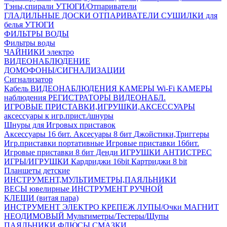
Тэны,спирали
УТЮГИ/Отпариватели
ГЛАДИЛЬНЫЕ ДОСКИ
ОТПАРИВАТЕЛИ
СУШИЛКИ для
белья
УТЮГИ
ФИЛЬТРЫ ВОДЫ
Фильтры воды
ЧАЙНИКИ электро
ВИДЕОНАБЛЮДЕНИЕ
ДОМОФОНЫ/СИГНАЛИЗАЦИИ
Сигнализатор
Кабель ВИДЕОНАБЛЮДЕНИЯ
КАМЕРЫ Wi-Fi
КАМЕРЫ
наблюдения
РЕГИСТРАТОРЫ ВИДЕОНАБЛ.
ИГРОВЫЕ ПРИСТАВКИ,ИГРУШКИ,АКСЕССУАРЫ
аксесcуары к игр.прист./шнуры
Шнуры для Игровых приставок
Аксессуары 16 бит.
Аксесуары 8 бит
Джойстики,Триггеры
Игр.приставки портативные
Игровые приставки 16бит.
Игровые приставки 8 бит Денди
ИГРУШКИ АНТИСТРЕС
ИГРЫ/ИГРУШКИ
Кардриджи 16bit
Картриджи 8 bit
Планшеты детские
ИНСТРУМЕНТ,МУЛЬТИМЕТРЫ,ПАЯЛЬНИКИ
ВЕСЫ ювелирные
ИНСТРУМЕНТ РУЧНОЙ
КЛЕЩИ (витая пара)
ИНСТРУМЕНТ ЭЛЕКТРО
КРЕПЕЖ
ЛУПЫ/Очки
МАГНИТ
НЕОДИМОВЫЙ
Мультиметры/Тестеры/Щупы
ПАЯЛЬНИКИ,ФЛЮСЫ,СМАЗКИ