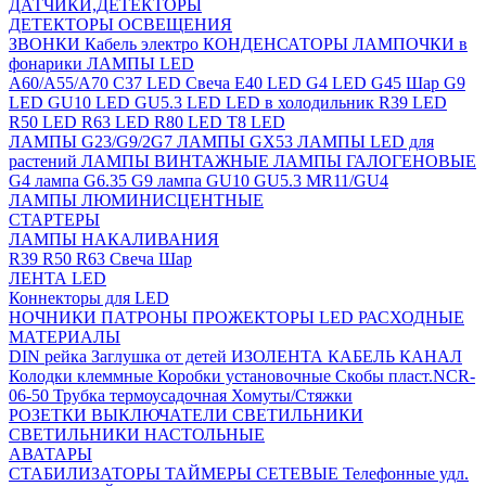
ДАТЧИКИ,ДЕТЕКТОРЫ
ДЕТЕКТОРЫ ОСВЕЩЕНИЯ
ЗВОНКИ
Кабель электро
КОНДЕНСАТОРЫ
ЛАМПОЧКИ в
фонарики
ЛАМПЫ LED
A60/A55/A70
C37 LED Свеча
E40 LED
G4 LED
G45 Шар
G9
LED
GU10 LED
GU5.3 LED
LED в холодильник
R39 LED
R50 LED
R63 LED
R80 LED
T8 LED
ЛАМПЫ G23/G9/2G7
ЛАМПЫ GX53
ЛАМПЫ LED для
растений
ЛАМПЫ ВИНТАЖНЫЕ
ЛАМПЫ ГАЛОГЕНОВЫЕ
G4 лампа
G6.35
G9 лампа
GU10
GU5.3
MR11/GU4
ЛАМПЫ ЛЮМИНИСЦЕНТНЫЕ
СТАРТЕРЫ
ЛАМПЫ НАКАЛИВАНИЯ
R39
R50
R63
Свеча
Шар
ЛЕНТА LED
Коннекторы для LED
НОЧНИКИ
ПАТРОНЫ
ПРОЖЕКТОРЫ LED
РАСХОДНЫЕ
МАТЕРИАЛЫ
DIN рейка
Заглушка от детей
ИЗОЛЕНТА
КАБЕЛЬ КАНАЛ
Колодки клеммные
Коробки установочные
Скобы пласт.NCR-
06-50
Трубка термоусадочная
Хомуты/Стяжки
РОЗЕТКИ ВЫКЛЮЧАТЕЛИ
СВЕТИЛЬНИКИ
СВЕТИЛЬНИКИ НАСТОЛЬНЫЕ
АВАТАРЫ
СТАБИЛИЗАТОРЫ
ТАЙМЕРЫ СЕТЕВЫЕ
Телефонные удл.