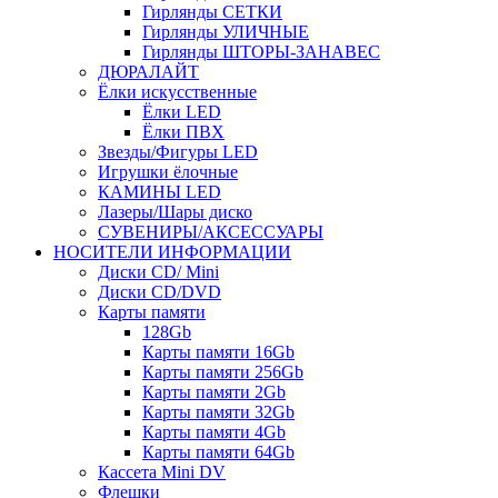
Гирлянды СЕТКИ
Гирлянды УЛИЧНЫЕ
Гирлянды ШТОРЫ-ЗАНАВЕС
ДЮРАЛАЙТ
Ёлки искусственные
Ёлки LED
Ёлки ПВХ
Звезды/Фигуры LED
Игрушки ёлочные
КАМИНЫ LED
Лазеры/Шары диско
СУВЕНИРЫ/АКСЕССУАРЫ
НОСИТЕЛИ ИНФОРМАЦИИ
Диски CD/ Mini
Диски CD/DVD
Карты памяти
128Gb
Карты памяти 16Gb
Карты памяти 256Gb
Карты памяти 2Gb
Карты памяти 32Gb
Карты памяти 4Gb
Карты памяти 64Gb
Кассета Mini DV
Флешки