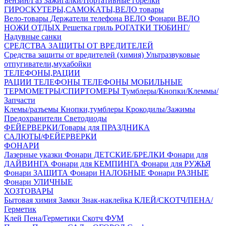
Бензин/Газ
Зажигалки/Портативные горелки
ГИРОСКУТЕРЫ,САМОКАТЫ,ВЕЛО товары
Вело-товары
Держатели телефона ВЕЛО
Фонари ВЕЛО
НОЖИ
ОТДЫХ
Решетка гриль
РОГАТКИ
ТЮБИНГ/
Надувные санки
СРЕДСТВА ЗАЩИТЫ ОТ ВРЕДИТЕЛЕЙ
Средства защиты от вредителей (химия)
Ультразвуковые
отпугиватели,мухабойки
ТЕЛЕФОНЫ,РАЦИИ
РАЦИИ
ТЕЛЕФОНЫ
ТЕЛЕФОНЫ МОБИЛЬНЫЕ
ТЕРМОМЕТРЫ/СПИРТОМЕРЫ
Тумблеры/Кнопки/Клеммы/
Запчасти
Клемы/разъемы
Кнопки,тумблеры
Крокодилы/Зажимы
Предохранители
Светодиоды
ФЕЙЕРВЕРКИ/Товары для ПРАЗДНИКА
САЛЮТЫ/ФЕЙЕРВЕРКИ
ФОНАРИ
Лазерные указки
Фонари ДЕТСКИЕ/БРЕЛКИ
Фонари для
ДАЙВИНГА
Фонари для КЕМПИНГА
Фонари для РУЖЬЯ
Фонари ЗАЩИТА
Фонари НАЛОБНЫЕ
Фонари РАЗНЫЕ
Фонари УЛИЧНЫЕ
ХОЗТОВАРЫ
Бытовая химия
Замки
Знак-наклейка
КЛЕЙ/СКОТЧ/ПЕНА/
Герметик
Клей
Пена/Герметики
Скотч
ФУМ