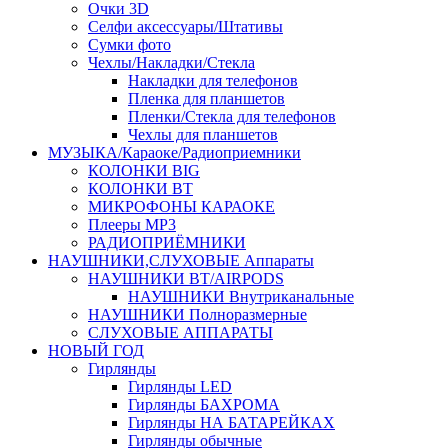
Очки 3D
Селфи аксессуары/Штативы
Сумки фото
Чехлы/Накладки/Стекла
Накладки для телефонов
Пленка для планшетов
Пленки/Стекла для телефонов
Чехлы для планшетов
МУЗЫКА/Караоке/Радиоприемники
КОЛОНКИ BIG
КОЛОНКИ BT
МИКРОФОНЫ КАРАОКЕ
Плееры MP3
РАДИОПРИЁМНИКИ
НАУШНИКИ,СЛУХОВЫЕ Аппараты
НАУШНИКИ BT/AIRPODS
НАУШНИКИ Внутриканальные
НАУШНИКИ Полноразмерные
СЛУХОВЫЕ АППАРАТЫ
НОВЫЙ ГОД
Гирлянды
Гирлянды LED
Гирлянды БАХРОМА
Гирлянды НА БАТАРЕЙКАХ
Гирлянды обычные