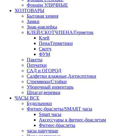
Фонари УЛИЧНЫЕ
ХОЗТОВАРЫ
Бытовая химия
Замки
Знак-наклейка
КЛЕЙ/СКОТЧ/ПЕНА/Герметик
Клей
Пена/Герметики
Скотч
ФУМ
Пакеты
Перчатки
САД и ОГОРОД
Салфетки влажные,Антисептики
Стремянки/Стойки
Уборочный инвентарь
Шпагат,веревки
ЧАСЫ ВСЕ
Будильники
Фитнес-браслеты/SMART часы
Smart часы
Аксессуары к фитнес-браслетам
Фитнес-браслеты
часы наручные