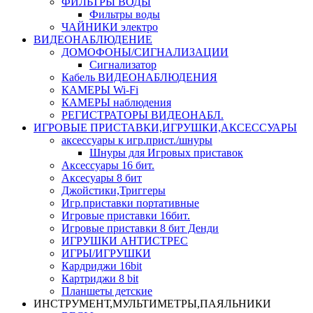
ФИЛЬТРЫ ВОДЫ
Фильтры воды
ЧАЙНИКИ электро
ВИДЕОНАБЛЮДЕНИЕ
ДОМОФОНЫ/СИГНАЛИЗАЦИИ
Сигнализатор
Кабель ВИДЕОНАБЛЮДЕНИЯ
КАМЕРЫ Wi-Fi
КАМЕРЫ наблюдения
РЕГИСТРАТОРЫ ВИДЕОНАБЛ.
ИГРОВЫЕ ПРИСТАВКИ,ИГРУШКИ,АКСЕССУАРЫ
аксесcуары к игр.прист./шнуры
Шнуры для Игровых приставок
Аксессуары 16 бит.
Аксесуары 8 бит
Джойстики,Триггеры
Игр.приставки портативные
Игровые приставки 16бит.
Игровые приставки 8 бит Денди
ИГРУШКИ АНТИСТРЕС
ИГРЫ/ИГРУШКИ
Кардриджи 16bit
Картриджи 8 bit
Планшеты детские
ИНСТРУМЕНТ,МУЛЬТИМЕТРЫ,ПАЯЛЬНИКИ