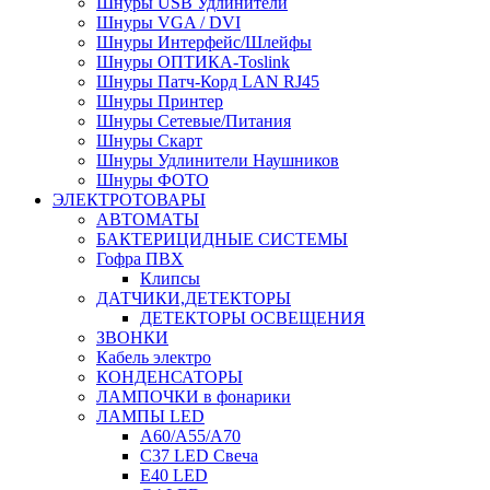
Шнуры USB Удлинители
Шнуры VGA / DVI
Шнуры Интерфейс/Шлейфы
Шнуры ОПТИКА-Toslink
Шнуры Патч-Корд LAN RJ45
Шнуры Принтер
Шнуры Сетевые/Питания
Шнуры Скарт
Шнуры Удлинители Наушников
Шнуры ФОТО
ЭЛЕКТРОТОВАРЫ
АВТОМАТЫ
БАКТЕРИЦИДНЫЕ СИСТЕМЫ
Гофра ПВХ
Клипсы
ДАТЧИКИ,ДЕТЕКТОРЫ
ДЕТЕКТОРЫ ОСВЕЩЕНИЯ
ЗВОНКИ
Кабель электро
КОНДЕНСАТОРЫ
ЛАМПОЧКИ в фонарики
ЛАМПЫ LED
A60/A55/A70
C37 LED Свеча
E40 LED