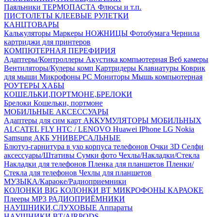
Паяльники
ТЕРМОПАСТА
Флюсы и т.п.
ПИСТОЛЕТЫ КЛЕЕВЫЕ
РУЛЕТКИ
КАНЦТОВАРЫ
Калькуляторы
Маркеры
НОЖНИЦЫ
Фотобумага
Чернила
картриджи для принтеров
КОМПЮТЕРНАЯ ПЕРЕФИРИЯ
Адаптеры/Контроллеры
Акустика компьютерная
Веб камеры
Вентиляторы/Кулеры комп
Картридеры
Клавиатуры
Коврик
для мыши
Микрофоны PC
Мониторы
Мышь компьютерная
РОУТЕРЫ
ХАБЫ
КОШЕЛЬКИ,ПОРТМОНЕ,БРЕЛОКИ
Брелоки
Кошельки, портмоне
МОБИЛЬНЫЕ АКСЕССУАРЫ
Адаптеры для сим карт
АККУМУЛЯТОРЫ МОБИЛЬНЫХ
ALCATEL
FLY
HTC / LENOVO
Huawei
IPhone
LG
Nokia
Samsung
АКБ УНИВЕРСАЛЬНЫЕ
Блютуз-гарнитура в ухо
корпуса телефонов
Очки 3D
Селфи
аксессуары/Штативы
Сумки фото
Чехлы/Накладки/Стекла
Накладки для телефонов
Пленка для планшетов
Пленки/
Стекла для телефонов
Чехлы для планшетов
МУЗЫКА/Караоке/Радиоприемники
КОЛОНКИ BIG
КОЛОНКИ BT
МИКРОФОНЫ КАРАОКЕ
Плееры MP3
РАДИОПРИЁМНИКИ
НАУШНИКИ,СЛУХОВЫЕ Аппараты
НАУШНИКИ BT/AIRPODS