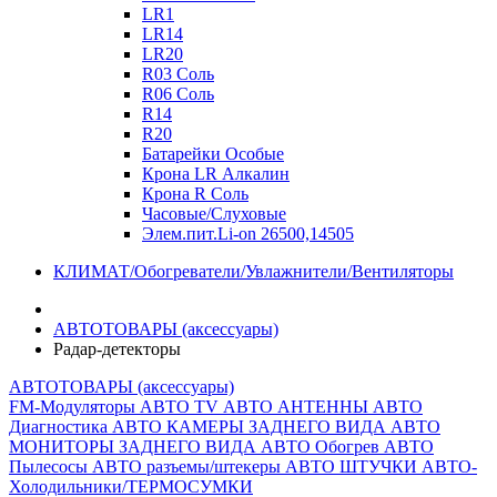
LR1
LR14
LR20
R03 Соль
R06 Соль
R14
R20
Батарейки Особые
Крона LR Алкалин
Крона R Соль
Часовые/Слуховые
Элем.пит.Li-on 26500,14505
КЛИМАТ/Обогреватели/Увлажнители/Вентиляторы
АВТОТОВАРЫ (аксессуары)
Радар-детекторы
АВТОТОВАРЫ (аксессуары)
FM-Модуляторы
АВТО TV
АВТО АНТЕННЫ
АВТО
Диагностика
АВТО КАМЕРЫ ЗАДНЕГО ВИДА
АВТО
МОНИТОРЫ ЗАДНЕГО ВИДА
АВТО Обогрев
АВТО
Пылесосы
АВТО разъемы/штекеры
АВТО ШТУЧКИ
АВТО-
Холодильники/ТЕРМОСУМКИ