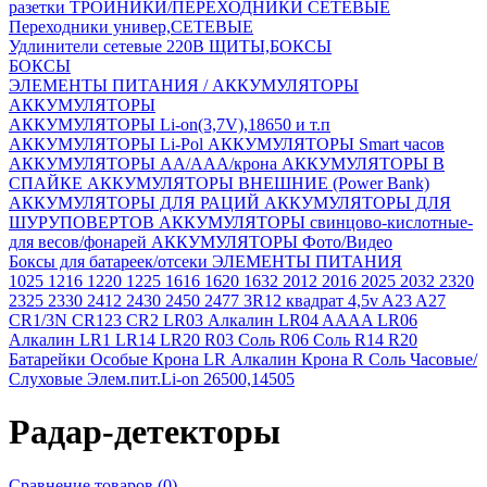
разетки
ТРОЙНИКИ/ПЕРЕХОДНИКИ СЕТЕВЫЕ
Переходники универ,СЕТЕВЫЕ
Удлинители сетевые 220В
ЩИТЫ,БОКСЫ
БОКСЫ
ЭЛЕМЕНТЫ ПИТАНИЯ / АККУМУЛЯТОРЫ
АККУМУЛЯТОРЫ
АККУМУЛЯТОРЫ Li-on(3,7V),18650 и т.п
АККУМУЛЯТОРЫ Li-Pol
АККУМУЛЯТОРЫ Smart часов
АККУМУЛЯТОРЫ АА/ААА/крона
АККУМУЛЯТОРЫ В
СПАЙКЕ
АККУМУЛЯТОРЫ ВНЕШНИЕ (Power Bank)
АККУМУЛЯТОРЫ ДЛЯ РАЦИЙ
АККУМУЛЯТОРЫ ДЛЯ
ШУРУПОВЕРТОВ
АККУМУЛЯТОРЫ свинцово-кислотные-
для весов/фонарей
АККУМУЛЯТОРЫ Фото/Видео
Боксы для батареек/отсеки
ЭЛЕМЕНТЫ ПИТАНИЯ
1025
1216
1220
1225
1616
1620
1632
2012
2016
2025
2032
2320
2325
2330
2412
2430
2450
2477
3R12 квадрат 4,5v
A23
A27
CR1/3N
CR123
CR2
LR03 Алкалин
LR04 AAAA
LR06
Алкалин
LR1
LR14
LR20
R03 Соль
R06 Соль
R14
R20
Батарейки Особые
Крона LR Алкалин
Крона R Соль
Часовые/
Слуховые
Элем.пит.Li-on 26500,14505
Радар-детекторы
Сравнение товаров (0)