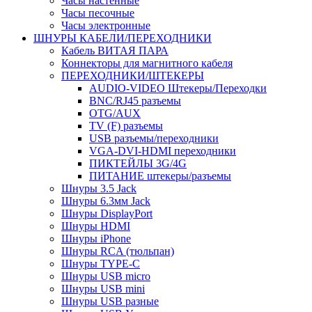
Часы настенные
Часы песочные
Часы электронные
ШНУРЫ КАБЕЛИ/ПЕРЕХОДНИКИ
Кабель ВИТАЯ ПАРА
Коннекторы для магнитного кабеля
ПЕРЕХОДНИКИ/ШТЕКЕРЫ
AUDIO-VIDEO Штекеры/Переходки
BNC/RJ45 разъемы
OTG/AUX
TV (F) разъемы
USB разъемы/переходники
VGA-DVI-HDMI переходники
ПИКТЕЙЛЫ 3G/4G
ПИТАНИЕ штекеры/разъемы
Шнуры 3.5 Jack
Шнуры 6.3мм Jack
Шнуры DisplayPort
Шнуры HDMI
Шнуры iPhone
Шнуры RCA (тюльпан)
Шнуры TYPE-C
Шнуры USB micro
Шнуры USB mini
Шнуры USB разные