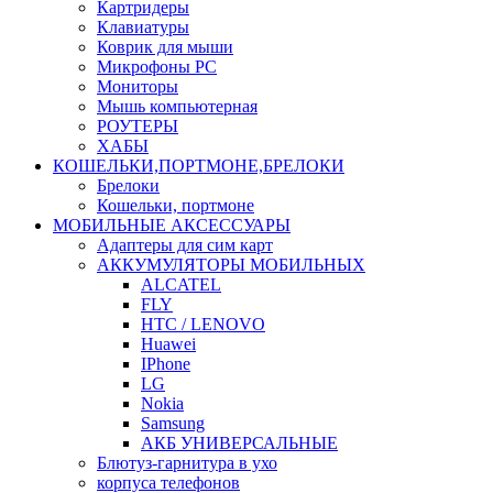
Картридеры
Клавиатуры
Коврик для мыши
Микрофоны PC
Мониторы
Мышь компьютерная
РОУТЕРЫ
ХАБЫ
КОШЕЛЬКИ,ПОРТМОНЕ,БРЕЛОКИ
Брелоки
Кошельки, портмоне
МОБИЛЬНЫЕ АКСЕССУАРЫ
Адаптеры для сим карт
АККУМУЛЯТОРЫ МОБИЛЬНЫХ
ALCATEL
FLY
HTC / LENOVO
Huawei
IPhone
LG
Nokia
Samsung
АКБ УНИВЕРСАЛЬНЫЕ
Блютуз-гарнитура в ухо
корпуса телефонов