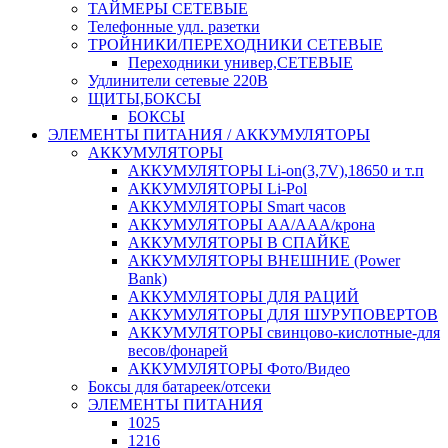
ТАЙМЕРЫ СЕТЕВЫЕ
Телефонные удл. разетки
ТРОЙНИКИ/ПЕРЕХОДНИКИ СЕТЕВЫЕ
Переходники универ,СЕТЕВЫЕ
Удлинители сетевые 220В
ЩИТЫ,БОКСЫ
БОКСЫ
ЭЛЕМЕНТЫ ПИТАНИЯ / АККУМУЛЯТОРЫ
АККУМУЛЯТОРЫ
АККУМУЛЯТОРЫ Li-on(3,7V),18650 и т.п
АККУМУЛЯТОРЫ Li-Pol
АККУМУЛЯТОРЫ Smart часов
АККУМУЛЯТОРЫ АА/ААА/крона
АККУМУЛЯТОРЫ В СПАЙКЕ
АККУМУЛЯТОРЫ ВНЕШНИЕ (Power
Bank)
АККУМУЛЯТОРЫ ДЛЯ РАЦИЙ
АККУМУЛЯТОРЫ ДЛЯ ШУРУПОВЕРТОВ
АККУМУЛЯТОРЫ свинцово-кислотные-для
весов/фонарей
АККУМУЛЯТОРЫ Фото/Видео
Боксы для батареек/отсеки
ЭЛЕМЕНТЫ ПИТАНИЯ
1025
1216