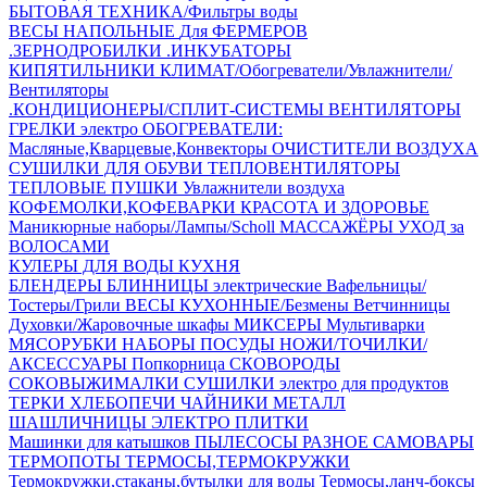
БЫТОВАЯ ТЕХНИКА/Фильтры воды
ВЕСЫ НАПОЛЬНЫЕ
Для ФЕРМЕРОВ
.ЗЕРНОДРОБИЛКИ
.ИНКУБАТОРЫ
КИПЯТИЛЬНИКИ
КЛИМАТ/Обогреватели/Увлажнители/
Вентиляторы
.КОНДИЦИОНЕРЫ/СПЛИТ-СИСТЕМЫ
ВЕНТИЛЯТОРЫ
ГРЕЛКИ электро
ОБОГРЕВАТЕЛИ:
Масляные,Кварцевые,Конвекторы
ОЧИСТИТЕЛИ ВОЗДУХА
СУШИЛКИ ДЛЯ ОБУВИ
ТЕПЛОВЕНТИЛЯТОРЫ
ТЕПЛОВЫЕ ПУШКИ
Увлажнители воздуха
КОФЕМОЛКИ,КОФЕВАРКИ
КРАСОТА И ЗДОРОВЬЕ
Маникюрные наборы/Лампы/Scholl
МАССАЖЁРЫ
УХОД за
ВОЛОСАМИ
КУЛЕРЫ ДЛЯ ВОДЫ
КУХНЯ
БЛЕНДЕРЫ
БЛИННИЦЫ электрические
Вафельницы/
Тостеры/Грили
ВЕСЫ КУХОННЫЕ/Безмены
Ветчинницы
Духовки/Жаровочные шкафы
МИКСЕРЫ
Мультиварки
МЯСОРУБКИ
НАБОРЫ ПОСУДЫ
НОЖИ/ТОЧИЛКИ/
АКСЕССУАРЫ
Попкорница
СКОВОРОДЫ
СОКОВЫЖИМАЛКИ
СУШИЛКИ электро для продуктов
ТЕРКИ
ХЛЕБОПЕЧИ
ЧАЙНИКИ МЕТАЛЛ
ШАШЛИЧНИЦЫ
ЭЛЕКТРО ПЛИТКИ
Машинки для катышков
ПЫЛЕСОСЫ
РАЗНОЕ
САМОВАРЫ
ТЕРМОПОТЫ
ТЕРМОСЫ,ТЕРМОКРУЖКИ
Термокружки,стаканы,бутылки для воды
Термосы,ланч-боксы