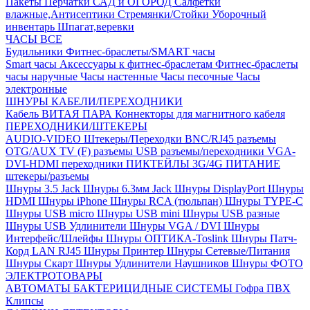
Пакеты
Перчатки
САД и ОГОРОД
Салфетки
влажные,Антисептики
Стремянки/Стойки
Уборочный
инвентарь
Шпагат,веревки
ЧАСЫ ВСЕ
Будильники
Фитнес-браслеты/SMART часы
Smart часы
Аксессуары к фитнес-браслетам
Фитнес-браслеты
часы наручные
Часы настенные
Часы песочные
Часы
электронные
ШНУРЫ КАБЕЛИ/ПЕРЕХОДНИКИ
Кабель ВИТАЯ ПАРА
Коннекторы для магнитного кабеля
ПЕРЕХОДНИКИ/ШТЕКЕРЫ
AUDIO-VIDEO Штекеры/Переходки
BNC/RJ45 разъемы
OTG/AUX
TV (F) разъемы
USB разъемы/переходники
VGA-
DVI-HDMI переходники
ПИКТЕЙЛЫ 3G/4G
ПИТАНИЕ
штекеры/разъемы
Шнуры 3.5 Jack
Шнуры 6.3мм Jack
Шнуры DisplayPort
Шнуры
HDMI
Шнуры iPhone
Шнуры RCA (тюльпан)
Шнуры TYPE-C
Шнуры USB micro
Шнуры USB mini
Шнуры USB разные
Шнуры USB Удлинители
Шнуры VGA / DVI
Шнуры
Интерфейс/Шлейфы
Шнуры ОПТИКА-Toslink
Шнуры Патч-
Корд LAN RJ45
Шнуры Принтер
Шнуры Сетевые/Питания
Шнуры Скарт
Шнуры Удлинители Наушников
Шнуры ФОТО
ЭЛЕКТРОТОВАРЫ
АВТОМАТЫ
БАКТЕРИЦИДНЫЕ СИСТЕМЫ
Гофра ПВХ
Клипсы