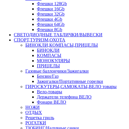
Флешки 128Gb
Флешки 16Gb
Флешки 32Gb
Флешки 4Gb
Флешки 64Gb
Флешки 8Gb
СВЕТОДИОДНЫЕ ТАБЛИЧКИ/ВЫВЕСКИ
СПОРТ,ТУРИЗМ,ОХОТА
БИНОКЛИ,КОМПАСЫ,ПРИЦЕЛЫ
БИНОКЛИ
КОМПАСЫ
МОНОКУЛЯРЫ
ПРИЦЕЛЫ
Газовые баллончики/Зажигалки
Бензин/Газ
Зажигалки/Портативные горелки
ГИРОСКУТЕРЫ,САМОКАТЫ,ВЕЛО товары
Вело-товары
Держатели телефона ВЕЛО
Фонари ВЕЛО
НОЖИ
ОТДЫХ
Решетка гриль
РОГАТКИ
ТЮБИНГ/Надувные санки