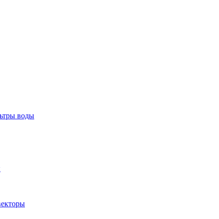
тры воды
ы
екторы