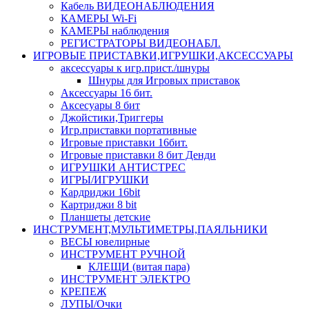
Кабель ВИДЕОНАБЛЮДЕНИЯ
КАМЕРЫ Wi-Fi
КАМЕРЫ наблюдения
РЕГИСТРАТОРЫ ВИДЕОНАБЛ.
ИГРОВЫЕ ПРИСТАВКИ,ИГРУШКИ,АКСЕССУАРЫ
аксесcуары к игр.прист./шнуры
Шнуры для Игровых приставок
Аксессуары 16 бит.
Аксесуары 8 бит
Джойстики,Триггеры
Игр.приставки портативные
Игровые приставки 16бит.
Игровые приставки 8 бит Денди
ИГРУШКИ АНТИСТРЕС
ИГРЫ/ИГРУШКИ
Кардриджи 16bit
Картриджи 8 bit
Планшеты детские
ИНСТРУМЕНТ,МУЛЬТИМЕТРЫ,ПАЯЛЬНИКИ
ВЕСЫ ювелирные
ИНСТРУМЕНТ РУЧНОЙ
КЛЕЩИ (витая пара)
ИНСТРУМЕНТ ЭЛЕКТРО
КРЕПЕЖ
ЛУПЫ/Очки