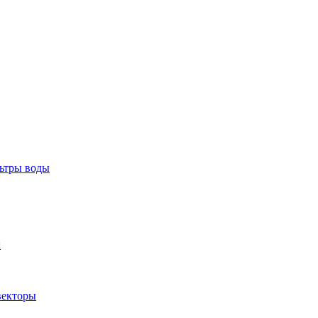
тры воды
ы
екторы