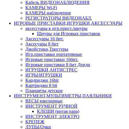
Кабель ВИДЕОНАБЛЮДЕНИЯ
КАМЕРЫ Wi-Fi
КАМЕРЫ наблюдения
РЕГИСТРАТОРЫ ВИДЕОНАБЛ.
ИГРОВЫЕ ПРИСТАВКИ,ИГРУШКИ,АКСЕССУАРЫ
аксесcуары к игр.прист./шнуры
Шнуры для Игровых приставок
Аксессуары 16 бит.
Аксесуары 8 бит
Джойстики,Триггеры
Игр.приставки портативные
Игровые приставки 16бит.
Игровые приставки 8 бит Денди
ИГРУШКИ АНТИСТРЕС
ИГРЫ/ИГРУШКИ
Кардриджи 16bit
Картриджи 8 bit
Планшеты детские
ИНСТРУМЕНТ,МУЛЬТИМЕТРЫ,ПАЯЛЬНИКИ
ВЕСЫ ювелирные
ИНСТРУМЕНТ РУЧНОЙ
КЛЕЩИ (витая пара)
ИНСТРУМЕНТ ЭЛЕКТРО
КРЕПЕЖ
ЛУПЫ/Очки