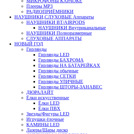
МИКРОФОНЫ КАРАОКЕ
Плееры MP3
РАДИОПРИЁМНИКИ
НАУШНИКИ,СЛУХОВЫЕ Аппараты
НАУШНИКИ BT/AIRPODS
НАУШНИКИ Внутриканальные
НАУШНИКИ Полноразмерные
СЛУХОВЫЕ АППАРАТЫ
НОВЫЙ ГОД
Гирлянды
Гирлянды LED
Гирлянды БАХРОМА
Гирлянды НА БАТАРЕЙКАХ
Гирлянды обычные
Гирлянды СЕТКИ
Гирлянды УЛИЧНЫЕ
Гирлянды ШТОРЫ-ЗАНАВЕС
ДЮРАЛАЙТ
Ёлки искусственные
Ёлки LED
Ёлки ПВХ
Звезды/Фигуры LED
Игрушки ёлочные
КАМИНЫ LED
Лазеры/Шары диско