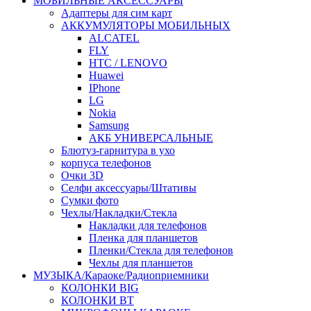
МОБИЛЬНЫЕ АКСЕССУАРЫ
Адаптеры для сим карт
АККУМУЛЯТОРЫ МОБИЛЬНЫХ
ALCATEL
FLY
HTC / LENOVO
Huawei
IPhone
LG
Nokia
Samsung
АКБ УНИВЕРСАЛЬНЫЕ
Блютуз-гарнитура в ухо
корпуса телефонов
Очки 3D
Селфи аксессуары/Штативы
Сумки фото
Чехлы/Накладки/Стекла
Накладки для телефонов
Пленка для планшетов
Пленки/Стекла для телефонов
Чехлы для планшетов
МУЗЫКА/Караоке/Радиоприемники
КОЛОНКИ BIG
КОЛОНКИ BT