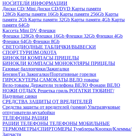
НОСИТЕЛИ ИНФОРМАЦИИ
Диски CD/ Mini
Диски CD/DVD
Карты памяти
128Gb
Карты памяти 16Gb
Карты памяти 256Gb
Карты
памяти 2Gb
Карты памяти 32Gb
Карты памяти 4Gb
Карты
памяти 64Gb
Кассета Mini DV
Флешки
Флешки 128Gb
Флешки 16Gb
Флешки 32Gb
Флешки 4Gb
Флешки 64Gb
Флешки 8Gb
СВЕТОДИОДНЫЕ ТАБЛИЧКИ/ВЫВЕСКИ
СПОРТ,ТУРИЗМ,ОХОТА
БИНОКЛИ,КОМПАСЫ,ПРИЦЕЛЫ
БИНОКЛИ
КОМПАСЫ
МОНОКУЛЯРЫ
ПРИЦЕЛЫ
Газовые баллончики/Зажигалки
Бензин/Газ
Зажигалки/Портативные горелки
ГИРОСКУТЕРЫ,САМОКАТЫ,ВЕЛО товары
Вело-товары
Держатели телефона ВЕЛО
Фонари ВЕЛО
НОЖИ
ОТДЫХ
Решетка гриль
РОГАТКИ
ТЮБИНГ/
Надувные санки
СРЕДСТВА ЗАЩИТЫ ОТ ВРЕДИТЕЛЕЙ
Средства защиты от вредителей (химия)
Ультразвуковые
отпугиватели,мухабойки
ТЕЛЕФОНЫ,РАЦИИ
РАЦИИ
ТЕЛЕФОНЫ
ТЕЛЕФОНЫ МОБИЛЬНЫЕ
ТЕРМОМЕТРЫ/СПИРТОМЕРЫ
Тумблеры/Кнопки/Клеммы/
Запчасти