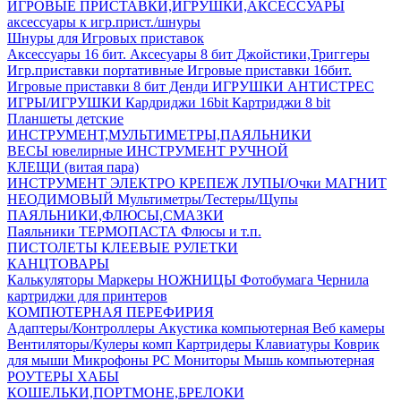
ИГРОВЫЕ ПРИСТАВКИ,ИГРУШКИ,АКСЕССУАРЫ
аксесcуары к игр.прист./шнуры
Шнуры для Игровых приставок
Аксессуары 16 бит.
Аксесуары 8 бит
Джойстики,Триггеры
Игр.приставки портативные
Игровые приставки 16бит.
Игровые приставки 8 бит Денди
ИГРУШКИ АНТИСТРЕС
ИГРЫ/ИГРУШКИ
Кардриджи 16bit
Картриджи 8 bit
Планшеты детские
ИНСТРУМЕНТ,МУЛЬТИМЕТРЫ,ПАЯЛЬНИКИ
ВЕСЫ ювелирные
ИНСТРУМЕНТ РУЧНОЙ
КЛЕЩИ (витая пара)
ИНСТРУМЕНТ ЭЛЕКТРО
КРЕПЕЖ
ЛУПЫ/Очки
МАГНИТ
НЕОДИМОВЫЙ
Мультиметры/Тестеры/Щупы
ПАЯЛЬНИКИ,ФЛЮСЫ,СМАЗКИ
Паяльники
ТЕРМОПАСТА
Флюсы и т.п.
ПИСТОЛЕТЫ КЛЕЕВЫЕ
РУЛЕТКИ
КАНЦТОВАРЫ
Калькуляторы
Маркеры
НОЖНИЦЫ
Фотобумага
Чернила
картриджи для принтеров
КОМПЮТЕРНАЯ ПЕРЕФИРИЯ
Адаптеры/Контроллеры
Акустика компьютерная
Веб камеры
Вентиляторы/Кулеры комп
Картридеры
Клавиатуры
Коврик
для мыши
Микрофоны PC
Мониторы
Мышь компьютерная
РОУТЕРЫ
ХАБЫ
КОШЕЛЬКИ,ПОРТМОНЕ,БРЕЛОКИ