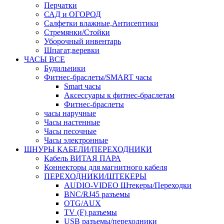
Перчатки
САД и ОГОРОД
Салфетки влажные,Антисептики
Стремянки/Стойки
Уборочный инвентарь
Шпагат,веревки
ЧАСЫ ВСЕ
Будильники
Фитнес-браслеты/SMART часы
Smart часы
Аксессуары к фитнес-браслетам
Фитнес-браслеты
часы наручные
Часы настенные
Часы песочные
Часы электронные
ШНУРЫ КАБЕЛИ/ПЕРЕХОДНИКИ
Кабель ВИТАЯ ПАРА
Коннекторы для магнитного кабеля
ПЕРЕХОДНИКИ/ШТЕКЕРЫ
AUDIO-VIDEO Штекеры/Переходки
BNC/RJ45 разъемы
OTG/AUX
TV (F) разъемы
USB разъемы/переходники