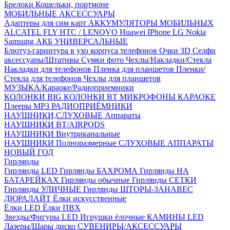
Брелоки
Кошельки, портмоне
МОБИЛЬНЫЕ АКСЕССУАРЫ
Адаптеры для сим карт
АККУМУЛЯТОРЫ МОБИЛЬНЫХ
ALCATEL
FLY
HTC / LENOVO
Huawei
IPhone
LG
Nokia
Samsung
АКБ УНИВЕРСАЛЬНЫЕ
Блютуз-гарнитура в ухо
корпуса телефонов
Очки 3D
Селфи
аксессуары/Штативы
Сумки фото
Чехлы/Накладки/Стекла
Накладки для телефонов
Пленка для планшетов
Пленки/
Стекла для телефонов
Чехлы для планшетов
МУЗЫКА/Караоке/Радиоприемники
КОЛОНКИ BIG
КОЛОНКИ BT
МИКРОФОНЫ КАРАОКЕ
Плееры MP3
РАДИОПРИЁМНИКИ
НАУШНИКИ,СЛУХОВЫЕ Аппараты
НАУШНИКИ BT/AIRPODS
НАУШНИКИ Внутриканальные
НАУШНИКИ Полноразмерные
СЛУХОВЫЕ АППАРАТЫ
НОВЫЙ ГОД
Гирлянды
Гирлянды LED
Гирлянды БАХРОМА
Гирлянды НА
БАТАРЕЙКАХ
Гирлянды обычные
Гирлянды СЕТКИ
Гирлянды УЛИЧНЫЕ
Гирлянды ШТОРЫ-ЗАНАВЕС
ДЮРАЛАЙТ
Ёлки искусственные
Ёлки LED
Ёлки ПВХ
Звезды/Фигуры LED
Игрушки ёлочные
КАМИНЫ LED
Лазеры/Шары диско
СУВЕНИРЫ/АКСЕССУАРЫ