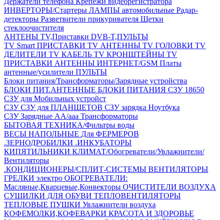
Держатели телефона
Крепежи видеорегистратора
ИНВЕРТОРЫ/Стартеры
ЛАМПЫ автомобильные
Радар-
детекторы
Разветвители прикуривателя
Щетки
стеклоочистителя
АНТЕНЫ ТV,Приставки DVB-T,ПУЛЬТЫ
TV Smart ПРИСТАВКИ
TV АНТЕННЫ
TV ГОЛОВКИ
TV
ДЕЛИТЕЛИ
TV КАБЕЛЬ
TV КРОНШТЕЙНЫ
TV
ПРИСТАВКИ
АНТЕННЫ ИНТЕРНЕТ/GSM
Платы
антенные/усилители
ПУЛЬТЫ
Блоки питания/Трансформаторы/Зарядные устройства
БЛОКИ ПИТ.АНТЕННЫЕ
БЛОКИ ПИТАНИЯ
СЗУ 18650
СЗУ для Мобильных устройст
СЗУ
СЗУ для ПЛАНШЕТОВ
СЗУ зарядка Ноутбука
СЗУ Зарядные АА/ааа
Трансформаторы
БЫТОВАЯ ТЕХНИКА/Фильтры воды
ВЕСЫ НАПОЛЬНЫЕ
Для ФЕРМЕРОВ
.ЗЕРНОДРОБИЛКИ
.ИНКУБАТОРЫ
КИПЯТИЛЬНИКИ
КЛИМАТ/Обогреватели/Увлажнители/
Вентиляторы
.КОНДИЦИОНЕРЫ/СПЛИТ-СИСТЕМЫ
ВЕНТИЛЯТОРЫ
ГРЕЛКИ электро
ОБОГРЕВАТЕЛИ:
Масляные,Кварцевые,Конвекторы
ОЧИСТИТЕЛИ ВОЗДУХА
СУШИЛКИ ДЛЯ ОБУВИ
ТЕПЛОВЕНТИЛЯТОРЫ
ТЕПЛОВЫЕ ПУШКИ
Увлажнители воздуха
КОФЕМОЛКИ,КОФЕВАРКИ
КРАСОТА И ЗДОРОВЬЕ