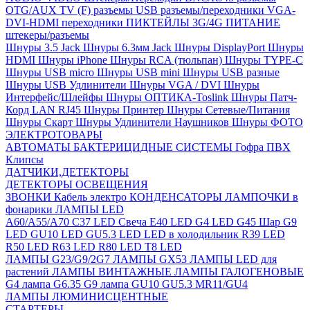
OTG/AUX
TV (F) разъемы
USB разъемы/переходники
VGA-
DVI-HDMI переходники
ПИКТЕЙЛЫ 3G/4G
ПИТАНИЕ
штекеры/разъемы
Шнуры 3.5 Jack
Шнуры 6.3мм Jack
Шнуры DisplayPort
Шнуры
HDMI
Шнуры iPhone
Шнуры RCA (тюльпан)
Шнуры TYPE-C
Шнуры USB micro
Шнуры USB mini
Шнуры USB разные
Шнуры USB Удлинители
Шнуры VGA / DVI
Шнуры
Интерфейс/Шлейфы
Шнуры ОПТИКА-Toslink
Шнуры Патч-
Корд LAN RJ45
Шнуры Принтер
Шнуры Сетевые/Питания
Шнуры Скарт
Шнуры Удлинители Наушников
Шнуры ФОТО
ЭЛЕКТРОТОВАРЫ
АВТОМАТЫ
БАКТЕРИЦИДНЫЕ СИСТЕМЫ
Гофра ПВХ
Клипсы
ДАТЧИКИ,ДЕТЕКТОРЫ
ДЕТЕКТОРЫ ОСВЕЩЕНИЯ
ЗВОНКИ
Кабель электро
КОНДЕНСАТОРЫ
ЛАМПОЧКИ в
фонарики
ЛАМПЫ LED
A60/A55/A70
C37 LED Свеча
E40 LED
G4 LED
G45 Шар
G9
LED
GU10 LED
GU5.3 LED
LED в холодильник
R39 LED
R50 LED
R63 LED
R80 LED
T8 LED
ЛАМПЫ G23/G9/2G7
ЛАМПЫ GX53
ЛАМПЫ LED для
растений
ЛАМПЫ ВИНТАЖНЫЕ
ЛАМПЫ ГАЛОГЕНОВЫЕ
G4 лампа
G6.35
G9 лампа
GU10
GU5.3
MR11/GU4
ЛАМПЫ ЛЮМИНИСЦЕНТНЫЕ
СТАРТЕРЫ