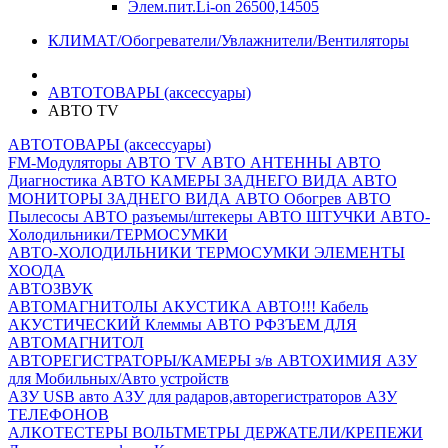
Элем.пит.Li-on 26500,14505
КЛИМАТ/Обогреватели/Увлажнители/Вентиляторы
АВТОТОВАРЫ (аксессуары)
АВТО TV
АВТОТОВАРЫ (аксессуары)
FM-Модуляторы
АВТО TV
АВТО АНТЕННЫ
АВТО
Диагностика
АВТО КАМЕРЫ ЗАДНЕГО ВИДА
АВТО
МОНИТОРЫ ЗАДНЕГО ВИДА
АВТО Обогрев
АВТО
Пылесосы
АВТО разъемы/штекеры
АВТО ШТУЧКИ
АВТО-
Холодильники/ТЕРМОСУМКИ
АВТО-ХОЛОДИЛЬНИКИ
ТЕРМОСУМКИ
ЭЛЕМЕНТЫ
ХООДА
АВТОЗВУК
АВТОМАГНИТОЛЫ
АКУСТИКА АВТО!!!
Кабель
АКУСТИЧЕСКИЙ
Клеммы АВТО
РФЗЪЕМ ДЛЯ
АВТОМАГНИТОЛ
АВТОРЕГИСТРАТОРЫ/КАМЕРЫ з/в
АВТОХИМИЯ
АЗУ
для Мобильных/Авто устройств
АЗУ USB авто
АЗУ для радаров,авторегистраторов
АЗУ
ТЕЛЕФОНОВ
АЛКОТЕСТЕРЫ
ВОЛЬТМЕТРЫ
ДЕРЖАТЕЛИ/КРЕПЕЖИ