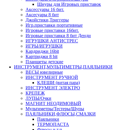
Шнуры для Игровых приставок
Аксессуары 16 бит.
Аксесуары 8 бит
Джойстики,Триггеры
Игр.приставки портативные
Игровые приставки 16бит.
Игровые приставки 8 бит Денди
ИГРУШКИ АНТИСТРЕС
ИГРЫ/ИГРУШКИ
Кардриджи 16bit
Картриджи 8 bit
Планшеты детские
ИНСТРУМЕНТ,МУЛЬТИМЕТРЫ,ПАЯЛЬНИКИ
ВЕСЫ ювелирные
ИНСТРУМЕНТ РУЧНОЙ
КЛЕЩИ (витая пара)
ИНСТРУМЕНТ ЭЛЕКТРО
КРЕПЕЖ
ЛУПЫ/Очки
МАГНИТ НЕОДИМОВЫЙ
Мультиметры/Тестеры/Щупы
ПАЯЛЬНИКИ,ФЛЮСЫ,СМАЗКИ
Паяльники
ТЕРМОПАСТА
Флюсы и т.п.