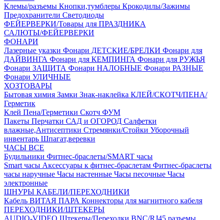
Клемы/разъемы
Кнопки,тумблеры
Крокодилы/Зажимы
Предохранители
Светодиоды
ФЕЙЕРВЕРКИ/Товары для ПРАЗДНИКА
САЛЮТЫ/ФЕЙЕРВЕРКИ
ФОНАРИ
Лазерные указки
Фонари ДЕТСКИЕ/БРЕЛКИ
Фонари для
ДАЙВИНГА
Фонари для КЕМПИНГА
Фонари для РУЖЬЯ
Фонари ЗАЩИТА
Фонари НАЛОБНЫЕ
Фонари РАЗНЫЕ
Фонари УЛИЧНЫЕ
ХОЗТОВАРЫ
Бытовая химия
Замки
Знак-наклейка
КЛЕЙ/СКОТЧ/ПЕНА/
Герметик
Клей
Пена/Герметики
Скотч
ФУМ
Пакеты
Перчатки
САД и ОГОРОД
Салфетки
влажные,Антисептики
Стремянки/Стойки
Уборочный
инвентарь
Шпагат,веревки
ЧАСЫ ВСЕ
Будильники
Фитнес-браслеты/SMART часы
Smart часы
Аксессуары к фитнес-браслетам
Фитнес-браслеты
часы наручные
Часы настенные
Часы песочные
Часы
электронные
ШНУРЫ КАБЕЛИ/ПЕРЕХОДНИКИ
Кабель ВИТАЯ ПАРА
Коннекторы для магнитного кабеля
ПЕРЕХОДНИКИ/ШТЕКЕРЫ
AUDIO-VIDEO Штекеры/Переходки
BNC/RJ45 разъемы