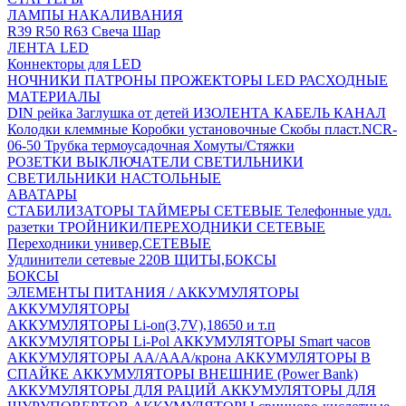
ЛАМПЫ НАКАЛИВАНИЯ
R39
R50
R63
Свеча
Шар
ЛЕНТА LED
Коннекторы для LED
НОЧНИКИ
ПАТРОНЫ
ПРОЖЕКТОРЫ LED
РАСХОДНЫЕ
МАТЕРИАЛЫ
DIN рейка
Заглушка от детей
ИЗОЛЕНТА
КАБЕЛЬ КАНАЛ
Колодки клеммные
Коробки установочные
Скобы пласт.NCR-
06-50
Трубка термоусадочная
Хомуты/Стяжки
РОЗЕТКИ ВЫКЛЮЧАТЕЛИ
СВЕТИЛЬНИКИ
СВЕТИЛЬНИКИ НАСТОЛЬНЫЕ
АВАТАРЫ
СТАБИЛИЗАТОРЫ
ТАЙМЕРЫ СЕТЕВЫЕ
Телефонные удл.
разетки
ТРОЙНИКИ/ПЕРЕХОДНИКИ СЕТЕВЫЕ
Переходники универ,СЕТЕВЫЕ
Удлинители сетевые 220В
ЩИТЫ,БОКСЫ
БОКСЫ
ЭЛЕМЕНТЫ ПИТАНИЯ / АККУМУЛЯТОРЫ
АККУМУЛЯТОРЫ
АККУМУЛЯТОРЫ Li-on(3,7V),18650 и т.п
АККУМУЛЯТОРЫ Li-Pol
АККУМУЛЯТОРЫ Smart часов
АККУМУЛЯТОРЫ АА/ААА/крона
АККУМУЛЯТОРЫ В
СПАЙКЕ
АККУМУЛЯТОРЫ ВНЕШНИЕ (Power Bank)
АККУМУЛЯТОРЫ ДЛЯ РАЦИЙ
АККУМУЛЯТОРЫ ДЛЯ