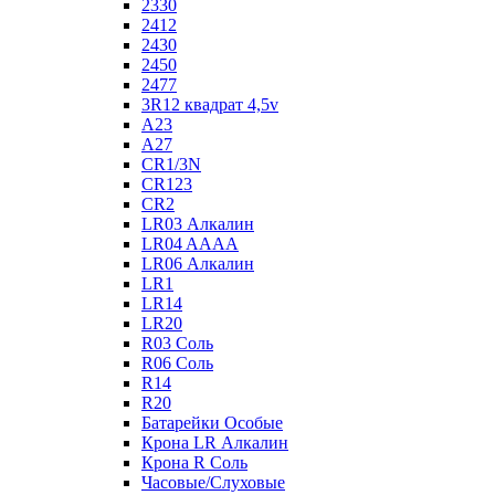
2330
2412
2430
2450
2477
3R12 квадрат 4,5v
A23
A27
CR1/3N
CR123
CR2
LR03 Алкалин
LR04 AAAA
LR06 Алкалин
LR1
LR14
LR20
R03 Соль
R06 Соль
R14
R20
Батарейки Особые
Крона LR Алкалин
Крона R Соль
Часовые/Слуховые