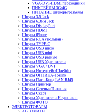
VGA-DVI-HDMI переходники
ПИКТЕЙЛЫ 3G/4G
ПИТАНИЕ штекеры/разъемы
Шнуры 3.5 Jack
Шнуры 6.3мм Jack
Шнуры DisplayPort
Шнуры HDMI
Шнуры iPhone
Шнуры RCA (тюльпан)
Шнуры TYPE-C
Шнуры USB micro
Шнуры USB mini
Шнуры USB разные
Шнуры USB Удлинители
Шнуры VGA / DVI
Шнуры Интерфейс/Шлейфы
Шнуры ОПТИКА-Toslink
Шнуры Патч-Корд LAN RJ45
Шнуры Принтер
Шнуры Сетевые/Питания
Шнуры Скарт
Шнуры Удлинители Наушников
Шнуры ФОТО
ЭЛЕКТРОТОВАРЫ
АВТОМАТЫ