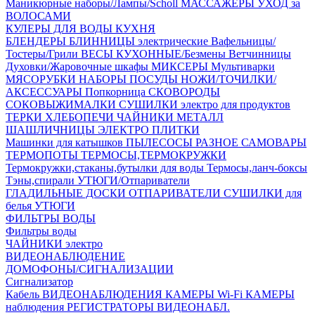
Маникюрные наборы/Лампы/Scholl
МАССАЖЁРЫ
УХОД за
ВОЛОСАМИ
КУЛЕРЫ ДЛЯ ВОДЫ
КУХНЯ
БЛЕНДЕРЫ
БЛИННИЦЫ электрические
Вафельницы/
Тостеры/Грили
ВЕСЫ КУХОННЫЕ/Безмены
Ветчинницы
Духовки/Жаровочные шкафы
МИКСЕРЫ
Мультиварки
МЯСОРУБКИ
НАБОРЫ ПОСУДЫ
НОЖИ/ТОЧИЛКИ/
АКСЕССУАРЫ
Попкорница
СКОВОРОДЫ
СОКОВЫЖИМАЛКИ
СУШИЛКИ электро для продуктов
ТЕРКИ
ХЛЕБОПЕЧИ
ЧАЙНИКИ МЕТАЛЛ
ШАШЛИЧНИЦЫ
ЭЛЕКТРО ПЛИТКИ
Машинки для катышков
ПЫЛЕСОСЫ
РАЗНОЕ
САМОВАРЫ
ТЕРМОПОТЫ
ТЕРМОСЫ,ТЕРМОКРУЖКИ
Термокружки,стаканы,бутылки для воды
Термосы,ланч-боксы
Тэны,спирали
УТЮГИ/Отпариватели
ГЛАДИЛЬНЫЕ ДОСКИ
ОТПАРИВАТЕЛИ
СУШИЛКИ для
белья
УТЮГИ
ФИЛЬТРЫ ВОДЫ
Фильтры воды
ЧАЙНИКИ электро
ВИДЕОНАБЛЮДЕНИЕ
ДОМОФОНЫ/СИГНАЛИЗАЦИИ
Сигнализатор
Кабель ВИДЕОНАБЛЮДЕНИЯ
КАМЕРЫ Wi-Fi
КАМЕРЫ
наблюдения
РЕГИСТРАТОРЫ ВИДЕОНАБЛ.