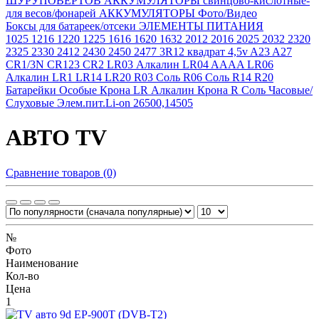
ШУРУПОВЕРТОВ
АККУМУЛЯТОРЫ свинцово-кислотные-
для весов/фонарей
АККУМУЛЯТОРЫ Фото/Видео
Боксы для батареек/отсеки
ЭЛЕМЕНТЫ ПИТАНИЯ
1025
1216
1220
1225
1616
1620
1632
2012
2016
2025
2032
2320
2325
2330
2412
2430
2450
2477
3R12 квадрат 4,5v
A23
A27
CR1/3N
CR123
CR2
LR03 Алкалин
LR04 AAAA
LR06
Алкалин
LR1
LR14
LR20
R03 Соль
R06 Соль
R14
R20
Батарейки Особые
Крона LR Алкалин
Крона R Соль
Часовые/
Слуховые
Элем.пит.Li-on 26500,14505
АВТО TV
Сравнение товаров (0)
№
Фото
Наименование
Кол-во
Цена
1