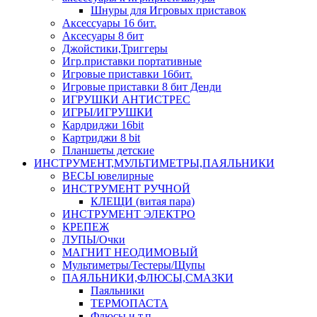
Шнуры для Игровых приставок
Аксессуары 16 бит.
Аксесуары 8 бит
Джойстики,Триггеры
Игр.приставки портативные
Игровые приставки 16бит.
Игровые приставки 8 бит Денди
ИГРУШКИ АНТИСТРЕС
ИГРЫ/ИГРУШКИ
Кардриджи 16bit
Картриджи 8 bit
Планшеты детские
ИНСТРУМЕНТ,МУЛЬТИМЕТРЫ,ПАЯЛЬНИКИ
ВЕСЫ ювелирные
ИНСТРУМЕНТ РУЧНОЙ
КЛЕЩИ (витая пара)
ИНСТРУМЕНТ ЭЛЕКТРО
КРЕПЕЖ
ЛУПЫ/Очки
МАГНИТ НЕОДИМОВЫЙ
Мультиметры/Тестеры/Щупы
ПАЯЛЬНИКИ,ФЛЮСЫ,СМАЗКИ
Паяльники
ТЕРМОПАСТА
Флюсы и т.п.