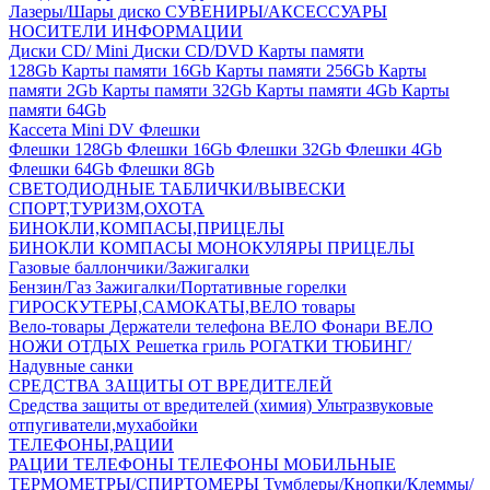
Лазеры/Шары диско
СУВЕНИРЫ/АКСЕССУАРЫ
НОСИТЕЛИ ИНФОРМАЦИИ
Диски CD/ Mini
Диски CD/DVD
Карты памяти
128Gb
Карты памяти 16Gb
Карты памяти 256Gb
Карты
памяти 2Gb
Карты памяти 32Gb
Карты памяти 4Gb
Карты
памяти 64Gb
Кассета Mini DV
Флешки
Флешки 128Gb
Флешки 16Gb
Флешки 32Gb
Флешки 4Gb
Флешки 64Gb
Флешки 8Gb
СВЕТОДИОДНЫЕ ТАБЛИЧКИ/ВЫВЕСКИ
СПОРТ,ТУРИЗМ,ОХОТА
БИНОКЛИ,КОМПАСЫ,ПРИЦЕЛЫ
БИНОКЛИ
КОМПАСЫ
МОНОКУЛЯРЫ
ПРИЦЕЛЫ
Газовые баллончики/Зажигалки
Бензин/Газ
Зажигалки/Портативные горелки
ГИРОСКУТЕРЫ,САМОКАТЫ,ВЕЛО товары
Вело-товары
Держатели телефона ВЕЛО
Фонари ВЕЛО
НОЖИ
ОТДЫХ
Решетка гриль
РОГАТКИ
ТЮБИНГ/
Надувные санки
СРЕДСТВА ЗАЩИТЫ ОТ ВРЕДИТЕЛЕЙ
Средства защиты от вредителей (химия)
Ультразвуковые
отпугиватели,мухабойки
ТЕЛЕФОНЫ,РАЦИИ
РАЦИИ
ТЕЛЕФОНЫ
ТЕЛЕФОНЫ МОБИЛЬНЫЕ
ТЕРМОМЕТРЫ/СПИРТОМЕРЫ
Тумблеры/Кнопки/Клеммы/