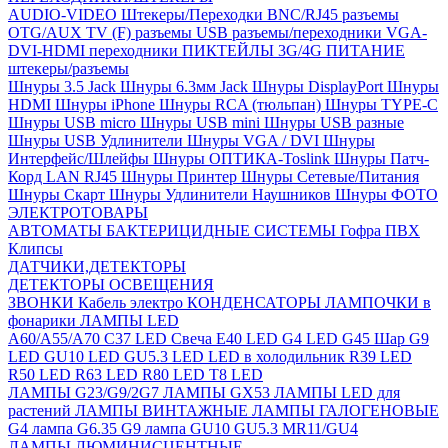
AUDIO-VIDEO Штекеры/Переходки
BNC/RJ45 разъемы
OTG/AUX
TV (F) разъемы
USB разъемы/переходники
VGA-
DVI-HDMI переходники
ПИКТЕЙЛЫ 3G/4G
ПИТАНИЕ
штекеры/разъемы
Шнуры 3.5 Jack
Шнуры 6.3мм Jack
Шнуры DisplayPort
Шнуры
HDMI
Шнуры iPhone
Шнуры RCA (тюльпан)
Шнуры TYPE-C
Шнуры USB micro
Шнуры USB mini
Шнуры USB разные
Шнуры USB Удлинители
Шнуры VGA / DVI
Шнуры
Интерфейс/Шлейфы
Шнуры ОПТИКА-Toslink
Шнуры Патч-
Корд LAN RJ45
Шнуры Принтер
Шнуры Сетевые/Питания
Шнуры Скарт
Шнуры Удлинители Наушников
Шнуры ФОТО
ЭЛЕКТРОТОВАРЫ
АВТОМАТЫ
БАКТЕРИЦИДНЫЕ СИСТЕМЫ
Гофра ПВХ
Клипсы
ДАТЧИКИ,ДЕТЕКТОРЫ
ДЕТЕКТОРЫ ОСВЕЩЕНИЯ
ЗВОНКИ
Кабель электро
КОНДЕНСАТОРЫ
ЛАМПОЧКИ в
фонарики
ЛАМПЫ LED
A60/A55/A70
C37 LED Свеча
E40 LED
G4 LED
G45 Шар
G9
LED
GU10 LED
GU5.3 LED
LED в холодильник
R39 LED
R50 LED
R63 LED
R80 LED
T8 LED
ЛАМПЫ G23/G9/2G7
ЛАМПЫ GX53
ЛАМПЫ LED для
растений
ЛАМПЫ ВИНТАЖНЫЕ
ЛАМПЫ ГАЛОГЕНОВЫЕ
G4 лампа
G6.35
G9 лампа
GU10
GU5.3
MR11/GU4
ЛАМПЫ ЛЮМИНИСЦЕНТНЫЕ