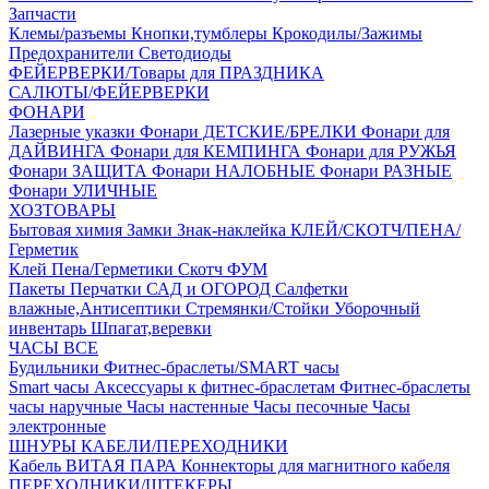
Запчасти
Клемы/разъемы
Кнопки,тумблеры
Крокодилы/Зажимы
Предохранители
Светодиоды
ФЕЙЕРВЕРКИ/Товары для ПРАЗДНИКА
САЛЮТЫ/ФЕЙЕРВЕРКИ
ФОНАРИ
Лазерные указки
Фонари ДЕТСКИЕ/БРЕЛКИ
Фонари для
ДАЙВИНГА
Фонари для КЕМПИНГА
Фонари для РУЖЬЯ
Фонари ЗАЩИТА
Фонари НАЛОБНЫЕ
Фонари РАЗНЫЕ
Фонари УЛИЧНЫЕ
ХОЗТОВАРЫ
Бытовая химия
Замки
Знак-наклейка
КЛЕЙ/СКОТЧ/ПЕНА/
Герметик
Клей
Пена/Герметики
Скотч
ФУМ
Пакеты
Перчатки
САД и ОГОРОД
Салфетки
влажные,Антисептики
Стремянки/Стойки
Уборочный
инвентарь
Шпагат,веревки
ЧАСЫ ВСЕ
Будильники
Фитнес-браслеты/SMART часы
Smart часы
Аксессуары к фитнес-браслетам
Фитнес-браслеты
часы наручные
Часы настенные
Часы песочные
Часы
электронные
ШНУРЫ КАБЕЛИ/ПЕРЕХОДНИКИ
Кабель ВИТАЯ ПАРА
Коннекторы для магнитного кабеля
ПЕРЕХОДНИКИ/ШТЕКЕРЫ