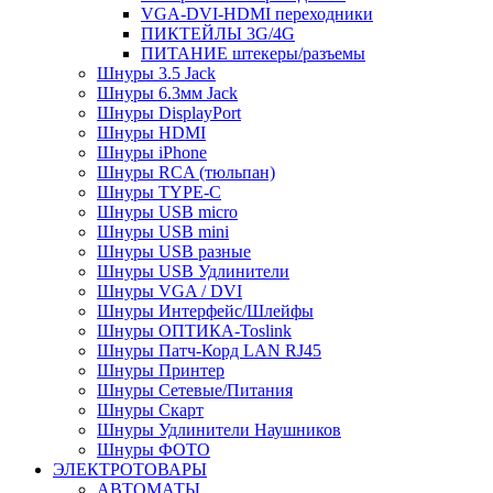
VGA-DVI-HDMI переходники
ПИКТЕЙЛЫ 3G/4G
ПИТАНИЕ штекеры/разъемы
Шнуры 3.5 Jack
Шнуры 6.3мм Jack
Шнуры DisplayPort
Шнуры HDMI
Шнуры iPhone
Шнуры RCA (тюльпан)
Шнуры TYPE-C
Шнуры USB micro
Шнуры USB mini
Шнуры USB разные
Шнуры USB Удлинители
Шнуры VGA / DVI
Шнуры Интерфейс/Шлейфы
Шнуры ОПТИКА-Toslink
Шнуры Патч-Корд LAN RJ45
Шнуры Принтер
Шнуры Сетевые/Питания
Шнуры Скарт
Шнуры Удлинители Наушников
Шнуры ФОТО
ЭЛЕКТРОТОВАРЫ
АВТОМАТЫ