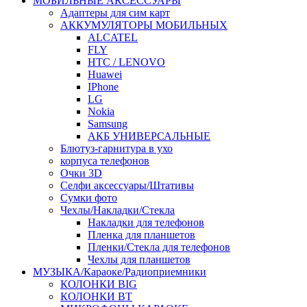
МОБИЛЬНЫЕ АКСЕССУАРЫ
Адаптеры для сим карт
АККУМУЛЯТОРЫ МОБИЛЬНЫХ
ALCATEL
FLY
HTC / LENOVO
Huawei
IPhone
LG
Nokia
Samsung
АКБ УНИВЕРСАЛЬНЫЕ
Блютуз-гарнитура в ухо
корпуса телефонов
Очки 3D
Селфи аксессуары/Штативы
Сумки фото
Чехлы/Накладки/Стекла
Накладки для телефонов
Пленка для планшетов
Пленки/Стекла для телефонов
Чехлы для планшетов
МУЗЫКА/Караоке/Радиоприемники
КОЛОНКИ BIG
КОЛОНКИ BT