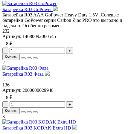
Батарейка R03 GoPower
Батарейка R03 AAA GoPower Heavy Duty 1.5V .Солевые
батарейки GoPower серии Carbon Zinc PRO это выгодно и
надежно. Особенно рекомен..
232
Артикул:
14680092060545
8 ₽
-
+
Купить
2
Батарейка R03 Фаza
..
136
Артикул:
2000000029948
8 ₽
-
+
Купить
3
Батарейка R03 KODAK Extra HD
..