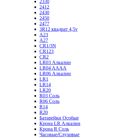
2330
2412
2430
2450
2477
3R12 квадрат 4,5v
A23
A27
CR1/3N
CR123
CR2
LR03 Алкалин
LR04 AAAA
LR06 Алкалин
LR1
LR14
LR20
R03 Соль
R06 Соль
R14
R20
Батарейки Особые
Крона LR Алкалин
Крона R Соль
Часовые/Слуховые