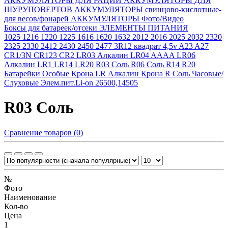
АККУМУЛЯТОРЫ ДЛЯ РАЦИЙ
АККУМУЛЯТОРЫ ДЛЯ
ШУРУПОВЕРТОВ
АККУМУЛЯТОРЫ свинцово-кислотные-
для весов/фонарей
АККУМУЛЯТОРЫ Фото/Видео
Боксы для батареек/отсеки
ЭЛЕМЕНТЫ ПИТАНИЯ
1025
1216
1220
1225
1616
1620
1632
2012
2016
2025
2032
2320
2325
2330
2412
2430
2450
2477
3R12 квадрат 4,5v
A23
A27
CR1/3N
CR123
CR2
LR03 Алкалин
LR04 AAAA
LR06
Алкалин
LR1
LR14
LR20
R03 Соль
R06 Соль
R14
R20
Батарейки Особые
Крона LR Алкалин
Крона R Соль
Часовые/
Слуховые
Элем.пит.Li-on 26500,14505
R03 Соль
Сравнение товаров (0)
№
Фото
Наименование
Кол-во
Цена
1