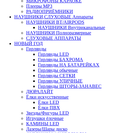
МИКРОФОНЫ КАРАОКЕ
Плееры MP3
РАДИОПРИЁМНИКИ
НАУШНИКИ,СЛУХОВЫЕ Аппараты
НАУШНИКИ BT/AIRPODS
НАУШНИКИ Внутриканальные
НАУШНИКИ Полноразмерные
СЛУХОВЫЕ АППАРАТЫ
НОВЫЙ ГОД
Гирлянды
Гирлянды LED
Гирлянды БАХРОМА
Гирлянды НА БАТАРЕЙКАХ
Гирлянды обычные
Гирлянды СЕТКИ
Гирлянды УЛИЧНЫЕ
Гирлянды ШТОРЫ-ЗАНАВЕС
ДЮРАЛАЙТ
Ёлки искусственные
Ёлки LED
Ёлки ПВХ
Звезды/Фигуры LED
Игрушки ёлочные
КАМИНЫ LED
Лазеры/Шары диско