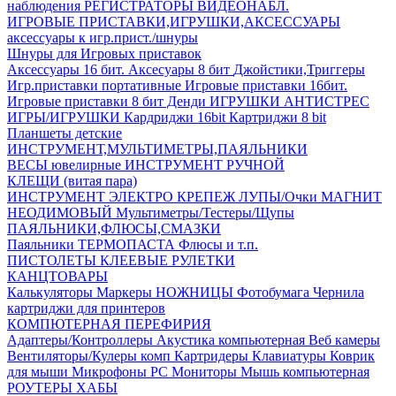
наблюдения
РЕГИСТРАТОРЫ ВИДЕОНАБЛ.
ИГРОВЫЕ ПРИСТАВКИ,ИГРУШКИ,АКСЕССУАРЫ
аксесcуары к игр.прист./шнуры
Шнуры для Игровых приставок
Аксессуары 16 бит.
Аксесуары 8 бит
Джойстики,Триггеры
Игр.приставки портативные
Игровые приставки 16бит.
Игровые приставки 8 бит Денди
ИГРУШКИ АНТИСТРЕС
ИГРЫ/ИГРУШКИ
Кардриджи 16bit
Картриджи 8 bit
Планшеты детские
ИНСТРУМЕНТ,МУЛЬТИМЕТРЫ,ПАЯЛЬНИКИ
ВЕСЫ ювелирные
ИНСТРУМЕНТ РУЧНОЙ
КЛЕЩИ (витая пара)
ИНСТРУМЕНТ ЭЛЕКТРО
КРЕПЕЖ
ЛУПЫ/Очки
МАГНИТ
НЕОДИМОВЫЙ
Мультиметры/Тестеры/Щупы
ПАЯЛЬНИКИ,ФЛЮСЫ,СМАЗКИ
Паяльники
ТЕРМОПАСТА
Флюсы и т.п.
ПИСТОЛЕТЫ КЛЕЕВЫЕ
РУЛЕТКИ
КАНЦТОВАРЫ
Калькуляторы
Маркеры
НОЖНИЦЫ
Фотобумага
Чернила
картриджи для принтеров
КОМПЮТЕРНАЯ ПЕРЕФИРИЯ
Адаптеры/Контроллеры
Акустика компьютерная
Веб камеры
Вентиляторы/Кулеры комп
Картридеры
Клавиатуры
Коврик
для мыши
Микрофоны PC
Мониторы
Мышь компьютерная
РОУТЕРЫ
ХАБЫ