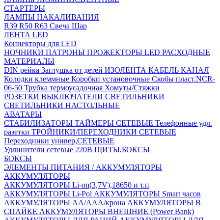
СТАРТЕРЫ
ЛАМПЫ НАКАЛИВАНИЯ
R39
R50
R63
Свеча
Шар
ЛЕНТА LED
Коннекторы для LED
НОЧНИКИ
ПАТРОНЫ
ПРОЖЕКТОРЫ LED
РАСХОДНЫЕ
МАТЕРИАЛЫ
DIN рейка
Заглушка от детей
ИЗОЛЕНТА
КАБЕЛЬ КАНАЛ
Колодки клеммные
Коробки установочные
Скобы пласт.NCR-
06-50
Трубка термоусадочная
Хомуты/Стяжки
РОЗЕТКИ ВЫКЛЮЧАТЕЛИ
СВЕТИЛЬНИКИ
СВЕТИЛЬНИКИ НАСТОЛЬНЫЕ
АВАТАРЫ
СТАБИЛИЗАТОРЫ
ТАЙМЕРЫ СЕТЕВЫЕ
Телефонные удл.
разетки
ТРОЙНИКИ/ПЕРЕХОДНИКИ СЕТЕВЫЕ
Переходники универ,СЕТЕВЫЕ
Удлинители сетевые 220В
ЩИТЫ,БОКСЫ
БОКСЫ
ЭЛЕМЕНТЫ ПИТАНИЯ / АККУМУЛЯТОРЫ
АККУМУЛЯТОРЫ
АККУМУЛЯТОРЫ Li-on(3,7V),18650 и т.п
АККУМУЛЯТОРЫ Li-Pol
АККУМУЛЯТОРЫ Smart часов
АККУМУЛЯТОРЫ АА/ААА/крона
АККУМУЛЯТОРЫ В
СПАЙКЕ
АККУМУЛЯТОРЫ ВНЕШНИЕ (Power Bank)