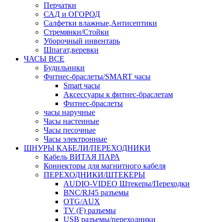
Перчатки
САД и ОГОРОД
Салфетки влажные,Антисептики
Стремянки/Стойки
Уборочный инвентарь
Шпагат,веревки
ЧАСЫ ВСЕ
Будильники
Фитнес-браслеты/SMART часы
Smart часы
Аксессуары к фитнес-браслетам
Фитнес-браслеты
часы наручные
Часы настенные
Часы песочные
Часы электронные
ШНУРЫ КАБЕЛИ/ПЕРЕХОДНИКИ
Кабель ВИТАЯ ПАРА
Коннекторы для магнитного кабеля
ПЕРЕХОДНИКИ/ШТЕКЕРЫ
AUDIO-VIDEO Штекеры/Переходки
BNC/RJ45 разъемы
OTG/AUX
TV (F) разъемы
USB разъемы/переходники