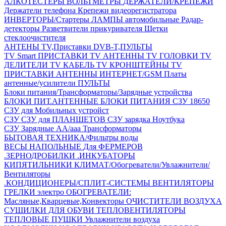
АЛКОТЕСТЕРЫ
ВОЛЬТМЕТРЫ
ДЕРЖАТЕЛИ/КРЕПЕЖИ
Держатели телефона
Крепежи видеорегистратора
ИНВЕРТОРЫ/Стартеры
ЛАМПЫ автомобильные
Радар-
детекторы
Разветвители прикуривателя
Щетки
стеклоочистителя
АНТЕНЫ ТV,Приставки DVB-T,ПУЛЬТЫ
TV Smart ПРИСТАВКИ
TV АНТЕННЫ
TV ГОЛОВКИ
TV
ДЕЛИТЕЛИ
TV КАБЕЛЬ
TV КРОНШТЕЙНЫ
TV
ПРИСТАВКИ
АНТЕННЫ ИНТЕРНЕТ/GSM
Платы
антенные/усилители
ПУЛЬТЫ
Блоки питания/Трансформаторы/Зарядные устройства
БЛОКИ ПИТ.АНТЕННЫЕ
БЛОКИ ПИТАНИЯ
СЗУ 18650
СЗУ для Мобильных устройст
СЗУ
СЗУ для ПЛАНШЕТОВ
СЗУ зарядка Ноутбука
СЗУ Зарядные АА/ааа
Трансформаторы
БЫТОВАЯ ТЕХНИКА/Фильтры воды
ВЕСЫ НАПОЛЬНЫЕ
Для ФЕРМЕРОВ
.ЗЕРНОДРОБИЛКИ
.ИНКУБАТОРЫ
КИПЯТИЛЬНИКИ
КЛИМАТ/Обогреватели/Увлажнители/
Вентиляторы
.КОНДИЦИОНЕРЫ/СПЛИТ-СИСТЕМЫ
ВЕНТИЛЯТОРЫ
ГРЕЛКИ электро
ОБОГРЕВАТЕЛИ:
Масляные,Кварцевые,Конвекторы
ОЧИСТИТЕЛИ ВОЗДУХА
СУШИЛКИ ДЛЯ ОБУВИ
ТЕПЛОВЕНТИЛЯТОРЫ
ТЕПЛОВЫЕ ПУШКИ
Увлажнители воздуха