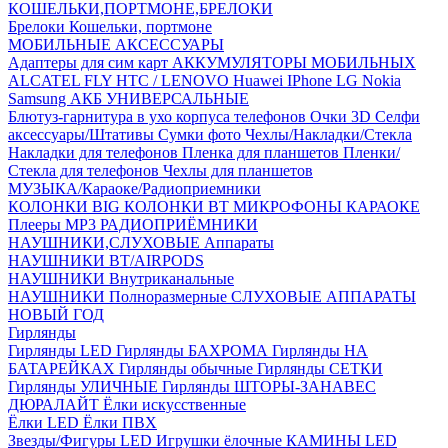
КОШЕЛЬКИ,ПОРТМОНЕ,БРЕЛОКИ
Брелоки
Кошельки, портмоне
МОБИЛЬНЫЕ АКСЕССУАРЫ
Адаптеры для сим карт
АККУМУЛЯТОРЫ МОБИЛЬНЫХ
ALCATEL
FLY
HTC / LENOVO
Huawei
IPhone
LG
Nokia
Samsung
АКБ УНИВЕРСАЛЬНЫЕ
Блютуз-гарнитура в ухо
корпуса телефонов
Очки 3D
Селфи
аксессуары/Штативы
Сумки фото
Чехлы/Накладки/Стекла
Накладки для телефонов
Пленка для планшетов
Пленки/
Стекла для телефонов
Чехлы для планшетов
МУЗЫКА/Караоке/Радиоприемники
КОЛОНКИ BIG
КОЛОНКИ BT
МИКРОФОНЫ КАРАОКЕ
Плееры MP3
РАДИОПРИЁМНИКИ
НАУШНИКИ,СЛУХОВЫЕ Аппараты
НАУШНИКИ BT/AIRPODS
НАУШНИКИ Внутриканальные
НАУШНИКИ Полноразмерные
СЛУХОВЫЕ АППАРАТЫ
НОВЫЙ ГОД
Гирлянды
Гирлянды LED
Гирлянды БАХРОМА
Гирлянды НА
БАТАРЕЙКАХ
Гирлянды обычные
Гирлянды СЕТКИ
Гирлянды УЛИЧНЫЕ
Гирлянды ШТОРЫ-ЗАНАВЕС
ДЮРАЛАЙТ
Ёлки искусственные
Ёлки LED
Ёлки ПВХ
Звезды/Фигуры LED
Игрушки ёлочные
КАМИНЫ LED