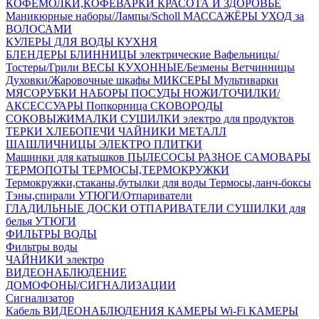
КОФЕМОЛКИ,КОФЕВАРКИ
КРАСОТА И ЗДОРОВЬЕ
Маникюрные наборы/Лампы/Scholl
МАССАЖЁРЫ
УХОД за
ВОЛОСАМИ
КУЛЕРЫ ДЛЯ ВОДЫ
КУХНЯ
БЛЕНДЕРЫ
БЛИННИЦЫ электрические
Вафельницы/
Тостеры/Грили
ВЕСЫ КУХОННЫЕ/Безмены
Ветчинницы
Духовки/Жаровочные шкафы
МИКСЕРЫ
Мультиварки
МЯСОРУБКИ
НАБОРЫ ПОСУДЫ
НОЖИ/ТОЧИЛКИ/
АКСЕССУАРЫ
Попкорница
СКОВОРОДЫ
СОКОВЫЖИМАЛКИ
СУШИЛКИ электро для продуктов
ТЕРКИ
ХЛЕБОПЕЧИ
ЧАЙНИКИ МЕТАЛЛ
ШАШЛИЧНИЦЫ
ЭЛЕКТРО ПЛИТКИ
Машинки для катышков
ПЫЛЕСОСЫ
РАЗНОЕ
САМОВАРЫ
ТЕРМОПОТЫ
ТЕРМОСЫ,ТЕРМОКРУЖКИ
Термокружки,стаканы,бутылки для воды
Термосы,ланч-боксы
Тэны,спирали
УТЮГИ/Отпариватели
ГЛАДИЛЬНЫЕ ДОСКИ
ОТПАРИВАТЕЛИ
СУШИЛКИ для
белья
УТЮГИ
ФИЛЬТРЫ ВОДЫ
Фильтры воды
ЧАЙНИКИ электро
ВИДЕОНАБЛЮДЕНИЕ
ДОМОФОНЫ/СИГНАЛИЗАЦИИ
Сигнализатор
Кабель ВИДЕОНАБЛЮДЕНИЯ
КАМЕРЫ Wi-Fi
КАМЕРЫ