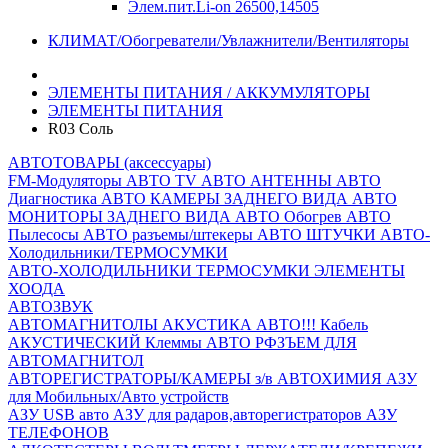
Элем.пит.Li-on 26500,14505
КЛИМАТ/Обогреватели/Увлажнители/Вентиляторы
ЭЛЕМЕНТЫ ПИТАНИЯ / АККУМУЛЯТОРЫ
ЭЛЕМЕНТЫ ПИТАНИЯ
R03 Соль
АВТОТОВАРЫ (аксессуары)
FM-Модуляторы
АВТО TV
АВТО АНТЕННЫ
АВТО
Диагностика
АВТО КАМЕРЫ ЗАДНЕГО ВИДА
АВТО
МОНИТОРЫ ЗАДНЕГО ВИДА
АВТО Обогрев
АВТО
Пылесосы
АВТО разъемы/штекеры
АВТО ШТУЧКИ
АВТО-
Холодильники/ТЕРМОСУМКИ
АВТО-ХОЛОДИЛЬНИКИ
ТЕРМОСУМКИ
ЭЛЕМЕНТЫ
ХООДА
АВТОЗВУК
АВТОМАГНИТОЛЫ
АКУСТИКА АВТО!!!
Кабель
АКУСТИЧЕСКИЙ
Клеммы АВТО
РФЗЪЕМ ДЛЯ
АВТОМАГНИТОЛ
АВТОРЕГИСТРАТОРЫ/КАМЕРЫ з/в
АВТОХИМИЯ
АЗУ
для Мобильных/Авто устройств
АЗУ USB авто
АЗУ для радаров,авторегистраторов
АЗУ
ТЕЛЕФОНОВ