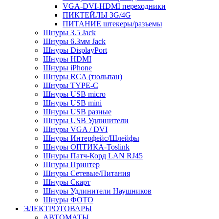
VGA-DVI-HDMI переходники
ПИКТЕЙЛЫ 3G/4G
ПИТАНИЕ штекеры/разъемы
Шнуры 3.5 Jack
Шнуры 6.3мм Jack
Шнуры DisplayPort
Шнуры HDMI
Шнуры iPhone
Шнуры RCA (тюльпан)
Шнуры TYPE-C
Шнуры USB micro
Шнуры USB mini
Шнуры USB разные
Шнуры USB Удлинители
Шнуры VGA / DVI
Шнуры Интерфейс/Шлейфы
Шнуры ОПТИКА-Toslink
Шнуры Патч-Корд LAN RJ45
Шнуры Принтер
Шнуры Сетевые/Питания
Шнуры Скарт
Шнуры Удлинители Наушников
Шнуры ФОТО
ЭЛЕКТРОТОВАРЫ
АВТОМАТЫ