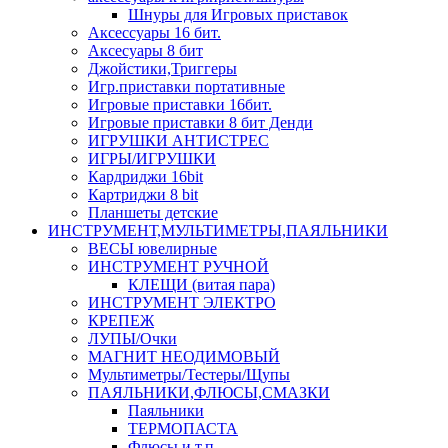
Шнуры для Игровых приставок
Аксессуары 16 бит.
Аксесуары 8 бит
Джойстики,Триггеры
Игр.приставки портативные
Игровые приставки 16бит.
Игровые приставки 8 бит Денди
ИГРУШКИ АНТИСТРЕС
ИГРЫ/ИГРУШКИ
Кардриджи 16bit
Картриджи 8 bit
Планшеты детские
ИНСТРУМЕНТ,МУЛЬТИМЕТРЫ,ПАЯЛЬНИКИ
ВЕСЫ ювелирные
ИНСТРУМЕНТ РУЧНОЙ
КЛЕЩИ (витая пара)
ИНСТРУМЕНТ ЭЛЕКТРО
КРЕПЕЖ
ЛУПЫ/Очки
МАГНИТ НЕОДИМОВЫЙ
Мультиметры/Тестеры/Щупы
ПАЯЛЬНИКИ,ФЛЮСЫ,СМАЗКИ
Паяльники
ТЕРМОПАСТА
Флюсы и т.п.