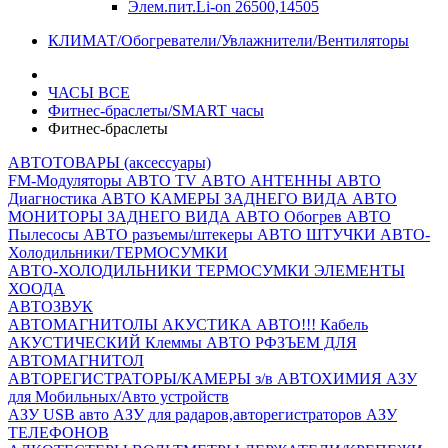
Элем.пит.Li-on 26500,14505
КЛИМАТ/Обогреватели/Увлажнители/Вентиляторы
ЧАСЫ ВСЕ
Фитнес-браслеты/SMART часы
Фитнес-браслеты
АВТОТОВАРЫ (аксессуары)
FM-Модуляторы
АВТО TV
АВТО АНТЕННЫ
АВТО
Диагностика
АВТО КАМЕРЫ ЗАДНЕГО ВИДА
АВТО
МОНИТОРЫ ЗАДНЕГО ВИДА
АВТО Обогрев
АВТО
Пылесосы
АВТО разъемы/штекеры
АВТО ШТУЧКИ
АВТО-
Холодильники/ТЕРМОСУМКИ
АВТО-ХОЛОДИЛЬНИКИ
ТЕРМОСУМКИ
ЭЛЕМЕНТЫ
ХООДА
АВТОЗВУК
АВТОМАГНИТОЛЫ
АКУСТИКА АВТО!!!
Кабель
АКУСТИЧЕСКИЙ
Клеммы АВТО
РФЗЪЕМ ДЛЯ
АВТОМАГНИТОЛ
АВТОРЕГИСТРАТОРЫ/КАМЕРЫ з/в
АВТОХИМИЯ
АЗУ
для Мобильных/Авто устройств
АЗУ USB авто
АЗУ для радаров,авторегистраторов
АЗУ
ТЕЛЕФОНОВ