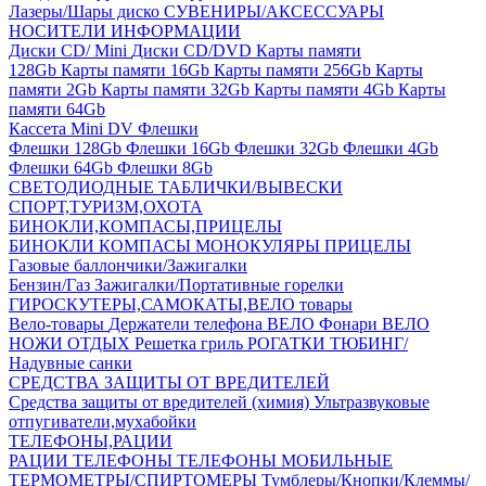
Лазеры/Шары диско
СУВЕНИРЫ/АКСЕССУАРЫ
НОСИТЕЛИ ИНФОРМАЦИИ
Диски CD/ Mini
Диски CD/DVD
Карты памяти
128Gb
Карты памяти 16Gb
Карты памяти 256Gb
Карты
памяти 2Gb
Карты памяти 32Gb
Карты памяти 4Gb
Карты
памяти 64Gb
Кассета Mini DV
Флешки
Флешки 128Gb
Флешки 16Gb
Флешки 32Gb
Флешки 4Gb
Флешки 64Gb
Флешки 8Gb
СВЕТОДИОДНЫЕ ТАБЛИЧКИ/ВЫВЕСКИ
СПОРТ,ТУРИЗМ,ОХОТА
БИНОКЛИ,КОМПАСЫ,ПРИЦЕЛЫ
БИНОКЛИ
КОМПАСЫ
МОНОКУЛЯРЫ
ПРИЦЕЛЫ
Газовые баллончики/Зажигалки
Бензин/Газ
Зажигалки/Портативные горелки
ГИРОСКУТЕРЫ,САМОКАТЫ,ВЕЛО товары
Вело-товары
Держатели телефона ВЕЛО
Фонари ВЕЛО
НОЖИ
ОТДЫХ
Решетка гриль
РОГАТКИ
ТЮБИНГ/
Надувные санки
СРЕДСТВА ЗАЩИТЫ ОТ ВРЕДИТЕЛЕЙ
Средства защиты от вредителей (химия)
Ультразвуковые
отпугиватели,мухабойки
ТЕЛЕФОНЫ,РАЦИИ
РАЦИИ
ТЕЛЕФОНЫ
ТЕЛЕФОНЫ МОБИЛЬНЫЕ
ТЕРМОМЕТРЫ/СПИРТОМЕРЫ
Тумблеры/Кнопки/Клеммы/