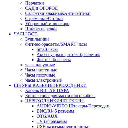
Перчатки
САД и ОГОРОД
Салфетки влажные,Антисептики
Стремянки/Стойки
Уборочный инвентарь
Шпагат,веревки
ЧАСЫ ВСЕ
Будильники
Фитнес-браслеты/SMART часы
Smart часы
Аксессуары к фитнес-браслетам
Фитнес-браслеты
часы наручные
Часы настенные
Часы песочные
Часы электронные
ШНУРЫ КАБЕЛИ/ПЕРЕХОДНИКИ
Кабель ВИТАЯ ПАРА
Коннекторы для магнитного кабеля
ПЕРЕХОДНИКИ/ШТЕКЕРЫ
AUDIO-VIDEO Штекеры/Переходки
BNC/RJ45 разъемы
OTG/AUX
TV (F) разъемы
USB разъемы/переходники