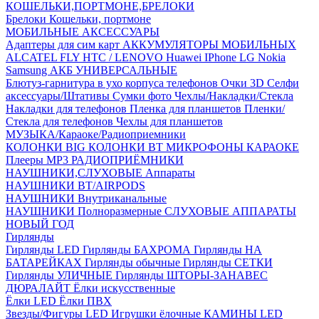
КОШЕЛЬКИ,ПОРТМОНЕ,БРЕЛОКИ
Брелоки
Кошельки, портмоне
МОБИЛЬНЫЕ АКСЕССУАРЫ
Адаптеры для сим карт
АККУМУЛЯТОРЫ МОБИЛЬНЫХ
ALCATEL
FLY
HTC / LENOVO
Huawei
IPhone
LG
Nokia
Samsung
АКБ УНИВЕРСАЛЬНЫЕ
Блютуз-гарнитура в ухо
корпуса телефонов
Очки 3D
Селфи
аксессуары/Штативы
Сумки фото
Чехлы/Накладки/Стекла
Накладки для телефонов
Пленка для планшетов
Пленки/
Стекла для телефонов
Чехлы для планшетов
МУЗЫКА/Караоке/Радиоприемники
КОЛОНКИ BIG
КОЛОНКИ BT
МИКРОФОНЫ КАРАОКЕ
Плееры MP3
РАДИОПРИЁМНИКИ
НАУШНИКИ,СЛУХОВЫЕ Аппараты
НАУШНИКИ BT/AIRPODS
НАУШНИКИ Внутриканальные
НАУШНИКИ Полноразмерные
СЛУХОВЫЕ АППАРАТЫ
НОВЫЙ ГОД
Гирлянды
Гирлянды LED
Гирлянды БАХРОМА
Гирлянды НА
БАТАРЕЙКАХ
Гирлянды обычные
Гирлянды СЕТКИ
Гирлянды УЛИЧНЫЕ
Гирлянды ШТОРЫ-ЗАНАВЕС
ДЮРАЛАЙТ
Ёлки искусственные
Ёлки LED
Ёлки ПВХ
Звезды/Фигуры LED
Игрушки ёлочные
КАМИНЫ LED