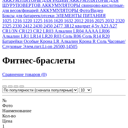
АККУМУЛЯТОРЫ ДЛЯ РАЦИЙ
АККУМУЛЯТОРЫ ДЛЯ
ШУРУПОВЕРТОВ
АККУМУЛЯТОРЫ свинцово-кислотные-
для весов/фонарей
АККУМУЛЯТОРЫ Фото/Видео
Боксы для батареек/отсеки
ЭЛЕМЕНТЫ ПИТАНИЯ
1025
1216
1220
1225
1616
1620
1632
2012
2016
2025
2032
2320
2325
2330
2412
2430
2450
2477
3R12 квадрат 4,5v
A23
A27
CR1/3N
CR123
CR2
LR03 Алкалин
LR04 AAAA
LR06
Алкалин
LR1
LR14
LR20
R03 Соль
R06 Соль
R14
R20
Батарейки Особые
Крона LR Алкалин
Крона R Соль
Часовые/
Слуховые
Элем.пит.Li-on 26500,14505
Фитнес-браслеты
Сравнение товаров (0)
№
Фото
Наименование
Кол-во
Цена
1