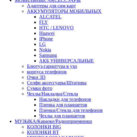
МОБИЛЬНЫЕ АКСЕССУАРЫ
Адаптеры для сим карт
АККУМУЛЯТОРЫ МОБИЛЬНЫХ
ALCATEL
FLY
HTC / LENOVO
Huawei
IPhone
LG
Nokia
Samsung
АКБ УНИВЕРСАЛЬНЫЕ
Блютуз-гарнитура в ухо
корпуса телефонов
Очки 3D
Селфи аксессуары/Штативы
Сумки фото
Чехлы/Накладки/Стекла
Накладки для телефонов
Пленка для планшетов
Пленки/Стекла для телефонов
Чехлы для планшетов
МУЗЫКА/Караоке/Радиоприемники
КОЛОНКИ BIG
КОЛОНКИ BT