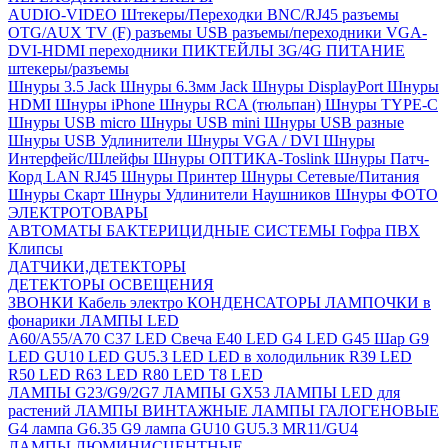
AUDIO-VIDEO Штекеры/Переходки
BNC/RJ45 разъемы
OTG/AUX
TV (F) разъемы
USB разъемы/переходники
VGA-
DVI-HDMI переходники
ПИКТЕЙЛЫ 3G/4G
ПИТАНИЕ
штекеры/разъемы
Шнуры 3.5 Jack
Шнуры 6.3мм Jack
Шнуры DisplayPort
Шнуры
HDMI
Шнуры iPhone
Шнуры RCA (тюльпан)
Шнуры TYPE-C
Шнуры USB micro
Шнуры USB mini
Шнуры USB разные
Шнуры USB Удлинители
Шнуры VGA / DVI
Шнуры
Интерфейс/Шлейфы
Шнуры ОПТИКА-Toslink
Шнуры Патч-
Корд LAN RJ45
Шнуры Принтер
Шнуры Сетевые/Питания
Шнуры Скарт
Шнуры Удлинители Наушников
Шнуры ФОТО
ЭЛЕКТРОТОВАРЫ
АВТОМАТЫ
БАКТЕРИЦИДНЫЕ СИСТЕМЫ
Гофра ПВХ
Клипсы
ДАТЧИКИ,ДЕТЕКТОРЫ
ДЕТЕКТОРЫ ОСВЕЩЕНИЯ
ЗВОНКИ
Кабель электро
КОНДЕНСАТОРЫ
ЛАМПОЧКИ в
фонарики
ЛАМПЫ LED
A60/A55/A70
C37 LED Свеча
E40 LED
G4 LED
G45 Шар
G9
LED
GU10 LED
GU5.3 LED
LED в холодильник
R39 LED
R50 LED
R63 LED
R80 LED
T8 LED
ЛАМПЫ G23/G9/2G7
ЛАМПЫ GX53
ЛАМПЫ LED для
растений
ЛАМПЫ ВИНТАЖНЫЕ
ЛАМПЫ ГАЛОГЕНОВЫЕ
G4 лампа
G6.35
G9 лампа
GU10
GU5.3
MR11/GU4
ЛАМПЫ ЛЮМИНИСЦЕНТНЫЕ