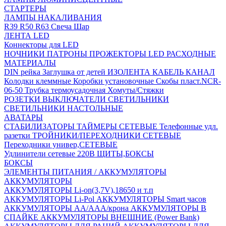
СТАРТЕРЫ
ЛАМПЫ НАКАЛИВАНИЯ
R39
R50
R63
Свеча
Шар
ЛЕНТА LED
Коннекторы для LED
НОЧНИКИ
ПАТРОНЫ
ПРОЖЕКТОРЫ LED
РАСХОДНЫЕ
МАТЕРИАЛЫ
DIN рейка
Заглушка от детей
ИЗОЛЕНТА
КАБЕЛЬ КАНАЛ
Колодки клеммные
Коробки установочные
Скобы пласт.NCR-
06-50
Трубка термоусадочная
Хомуты/Стяжки
РОЗЕТКИ ВЫКЛЮЧАТЕЛИ
СВЕТИЛЬНИКИ
СВЕТИЛЬНИКИ НАСТОЛЬНЫЕ
АВАТАРЫ
СТАБИЛИЗАТОРЫ
ТАЙМЕРЫ СЕТЕВЫЕ
Телефонные удл.
разетки
ТРОЙНИКИ/ПЕРЕХОДНИКИ СЕТЕВЫЕ
Переходники универ,СЕТЕВЫЕ
Удлинители сетевые 220В
ЩИТЫ,БОКСЫ
БОКСЫ
ЭЛЕМЕНТЫ ПИТАНИЯ / АККУМУЛЯТОРЫ
АККУМУЛЯТОРЫ
АККУМУЛЯТОРЫ Li-on(3,7V),18650 и т.п
АККУМУЛЯТОРЫ Li-Pol
АККУМУЛЯТОРЫ Smart часов
АККУМУЛЯТОРЫ АА/ААА/крона
АККУМУЛЯТОРЫ В
СПАЙКЕ
АККУМУЛЯТОРЫ ВНЕШНИЕ (Power Bank)