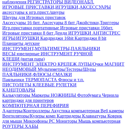
наблюдения
РЕГИСТРАТОРЫ ВИДЕОНАБЛ.
ИГРОВЫЕ ПРИСТАВКИ,ИГРУШКИ,АКСЕССУАРЫ
аксесcуары к игр.прист./шнуры
Шнуры для Игровых приставок
Аксессуары 16 бит.
Аксесуары 8 бит
Джойстики,Триггеры
Игр.приставки портативные
Игровые приставки 16бит.
Игровые приставки 8 бит Денди
ИГРУШКИ АНТИСТРЕС
ИГРЫ/ИГРУШКИ
Кардриджи 16bit
Картриджи 8 bit
Планшеты детские
ИНСТРУМЕНТ,МУЛЬТИМЕТРЫ,ПАЯЛЬНИКИ
ВЕСЫ ювелирные
ИНСТРУМЕНТ РУЧНОЙ
КЛЕЩИ (витая пара)
ИНСТРУМЕНТ ЭЛЕКТРО
КРЕПЕЖ
ЛУПЫ/Очки
МАГНИТ
НЕОДИМОВЫЙ
Мультиметры/Тестеры/Щупы
ПАЯЛЬНИКИ,ФЛЮСЫ,СМАЗКИ
Паяльники
ТЕРМОПАСТА
Флюсы и т.п.
ПИСТОЛЕТЫ КЛЕЕВЫЕ
РУЛЕТКИ
КАНЦТОВАРЫ
Калькуляторы
Маркеры
НОЖНИЦЫ
Фотобумага
Чернила
картриджи для принтеров
КОМПЮТЕРНАЯ ПЕРЕФИРИЯ
Адаптеры/Контроллеры
Акустика компьютерная
Веб камеры
Вентиляторы/Кулеры комп
Картридеры
Клавиатуры
Коврик
для мыши
Микрофоны PC
Мониторы
Мышь компьютерная
РОУТЕРЫ
ХАБЫ