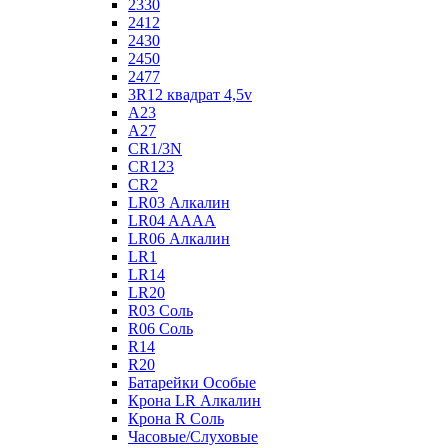
2330
2412
2430
2450
2477
3R12 квадрат 4,5v
A23
A27
CR1/3N
CR123
CR2
LR03 Алкалин
LR04 AAAA
LR06 Алкалин
LR1
LR14
LR20
R03 Соль
R06 Соль
R14
R20
Батарейки Особые
Крона LR Алкалин
Крона R Соль
Часовые/Слуховые