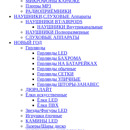
МИКРОФОНЫ КАРАОКЕ
Плееры MP3
РАДИОПРИЁМНИКИ
НАУШНИКИ,СЛУХОВЫЕ Аппараты
НАУШНИКИ BT/AIRPODS
НАУШНИКИ Внутриканальные
НАУШНИКИ Полноразмерные
СЛУХОВЫЕ АППАРАТЫ
НОВЫЙ ГОД
Гирлянды
Гирлянды LED
Гирлянды БАХРОМА
Гирлянды НА БАТАРЕЙКАХ
Гирлянды обычные
Гирлянды СЕТКИ
Гирлянды УЛИЧНЫЕ
Гирлянды ШТОРЫ-ЗАНАВЕС
ДЮРАЛАЙТ
Ёлки искусственные
Ёлки LED
Ёлки ПВХ
Звезды/Фигуры LED
Игрушки ёлочные
КАМИНЫ LED
Лазеры/Шары диско