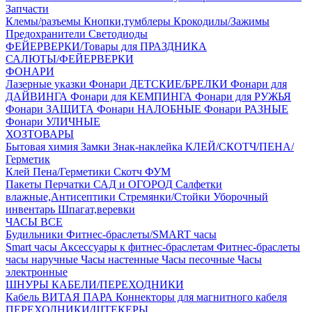
Запчасти
Клемы/разъемы
Кнопки,тумблеры
Крокодилы/Зажимы
Предохранители
Светодиоды
ФЕЙЕРВЕРКИ/Товары для ПРАЗДНИКА
САЛЮТЫ/ФЕЙЕРВЕРКИ
ФОНАРИ
Лазерные указки
Фонари ДЕТСКИЕ/БРЕЛКИ
Фонари для
ДАЙВИНГА
Фонари для КЕМПИНГА
Фонари для РУЖЬЯ
Фонари ЗАЩИТА
Фонари НАЛОБНЫЕ
Фонари РАЗНЫЕ
Фонари УЛИЧНЫЕ
ХОЗТОВАРЫ
Бытовая химия
Замки
Знак-наклейка
КЛЕЙ/СКОТЧ/ПЕНА/
Герметик
Клей
Пена/Герметики
Скотч
ФУМ
Пакеты
Перчатки
САД и ОГОРОД
Салфетки
влажные,Антисептики
Стремянки/Стойки
Уборочный
инвентарь
Шпагат,веревки
ЧАСЫ ВСЕ
Будильники
Фитнес-браслеты/SMART часы
Smart часы
Аксессуары к фитнес-браслетам
Фитнес-браслеты
часы наручные
Часы настенные
Часы песочные
Часы
электронные
ШНУРЫ КАБЕЛИ/ПЕРЕХОДНИКИ
Кабель ВИТАЯ ПАРА
Коннекторы для магнитного кабеля
ПЕРЕХОДНИКИ/ШТЕКЕРЫ