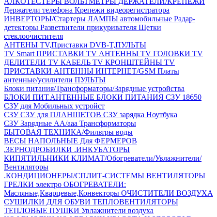
АЛКОТЕСТЕРЫ
ВОЛЬТМЕТРЫ
ДЕРЖАТЕЛИ/КРЕПЕЖИ
Держатели телефона
Крепежи видеорегистратора
ИНВЕРТОРЫ/Стартеры
ЛАМПЫ автомобильные
Радар-
детекторы
Разветвители прикуривателя
Щетки
стеклоочистителя
АНТЕНЫ ТV,Приставки DVB-T,ПУЛЬТЫ
TV Smart ПРИСТАВКИ
TV АНТЕННЫ
TV ГОЛОВКИ
TV
ДЕЛИТЕЛИ
TV КАБЕЛЬ
TV КРОНШТЕЙНЫ
TV
ПРИСТАВКИ
АНТЕННЫ ИНТЕРНЕТ/GSM
Платы
антенные/усилители
ПУЛЬТЫ
Блоки питания/Трансформаторы/Зарядные устройства
БЛОКИ ПИТ.АНТЕННЫЕ
БЛОКИ ПИТАНИЯ
СЗУ 18650
СЗУ для Мобильных устройст
СЗУ
СЗУ для ПЛАНШЕТОВ
СЗУ зарядка Ноутбука
СЗУ Зарядные АА/ааа
Трансформаторы
БЫТОВАЯ ТЕХНИКА/Фильтры воды
ВЕСЫ НАПОЛЬНЫЕ
Для ФЕРМЕРОВ
.ЗЕРНОДРОБИЛКИ
.ИНКУБАТОРЫ
КИПЯТИЛЬНИКИ
КЛИМАТ/Обогреватели/Увлажнители/
Вентиляторы
.КОНДИЦИОНЕРЫ/СПЛИТ-СИСТЕМЫ
ВЕНТИЛЯТОРЫ
ГРЕЛКИ электро
ОБОГРЕВАТЕЛИ:
Масляные,Кварцевые,Конвекторы
ОЧИСТИТЕЛИ ВОЗДУХА
СУШИЛКИ ДЛЯ ОБУВИ
ТЕПЛОВЕНТИЛЯТОРЫ
ТЕПЛОВЫЕ ПУШКИ
Увлажнители воздуха