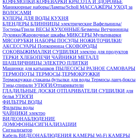
КОФЕМОЛКИ,КОФЕВАРКИ
КРАСОТА И ЗДОРОВЬЕ
Маникюрные наборы/Лампы/Scholl
МАССАЖЁРЫ
УХОД за
ВОЛОСАМИ
КУЛЕРЫ ДЛЯ ВОДЫ
КУХНЯ
БЛЕНДЕРЫ
БЛИННИЦЫ электрические
Вафельницы/
Тостеры/Грили
ВЕСЫ КУХОННЫЕ/Безмены
Ветчинницы
Духовки/Жаровочные шкафы
МИКСЕРЫ
Мультиварки
МЯСОРУБКИ
НАБОРЫ ПОСУДЫ
НОЖИ/ТОЧИЛКИ/
АКСЕССУАРЫ
Попкорница
СКОВОРОДЫ
СОКОВЫЖИМАЛКИ
СУШИЛКИ электро для продуктов
ТЕРКИ
ХЛЕБОПЕЧИ
ЧАЙНИКИ МЕТАЛЛ
ШАШЛИЧНИЦЫ
ЭЛЕКТРО ПЛИТКИ
Машинки для катышков
ПЫЛЕСОСЫ
РАЗНОЕ
САМОВАРЫ
ТЕРМОПОТЫ
ТЕРМОСЫ,ТЕРМОКРУЖКИ
Термокружки,стаканы,бутылки для воды
Термосы,ланч-боксы
Тэны,спирали
УТЮГИ/Отпариватели
ГЛАДИЛЬНЫЕ ДОСКИ
ОТПАРИВАТЕЛИ
СУШИЛКИ для
белья
УТЮГИ
ФИЛЬТРЫ ВОДЫ
Фильтры воды
ЧАЙНИКИ электро
ВИДЕОНАБЛЮДЕНИЕ
ДОМОФОНЫ/СИГНАЛИЗАЦИИ
Сигнализатор
Кабель ВИДЕОНАБЛЮДЕНИЯ
КАМЕРЫ Wi-Fi
КАМЕРЫ