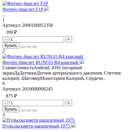
Фитнес-браслет F1P
..
1
Артикул:
2000100052358
399 ₽
-
+
Купить
2
Фитнес-браслет RUNGO R4 красный
СовместимостьAndroid, iOSСенсорный
экранДаДатчикиДатчик артериального давления, Счетчик
калорий, ШагомерМониторингКалорий, Сердечн..
9
Артикул:
2010000006245
875 ₽
-
+
Купить
3
Пульсоксиметр напалечный,1075
..