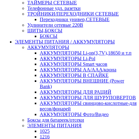
ТАЙМЕРЫ СЕТЕВЫЕ
Телефонные удл. разетки
ТРОЙНИКИ/ПЕРЕХОДНИКИ СЕТЕВЫЕ
Переходники универ,СЕТЕВЫЕ
Удлинители сетевые 220В
ЩИТЫ,БОКСЫ
БОКСЫ
ЭЛЕМЕНТЫ ПИТАНИЯ / АККУМУЛЯТОРЫ
АККУМУЛЯТОРЫ
АККУМУЛЯТОРЫ Li-on(3,7V),18650 и т.п
АККУМУЛЯТОРЫ Li-Pol
АККУМУЛЯТОРЫ Smart часов
АККУМУЛЯТОРЫ АА/ААА/крона
АККУМУЛЯТОРЫ В СПАЙКЕ
АККУМУЛЯТОРЫ ВНЕШНИЕ (Power
Bank)
АККУМУЛЯТОРЫ ДЛЯ РАЦИЙ
АККУМУЛЯТОРЫ ДЛЯ ШУРУПОВЕРТОВ
АККУМУЛЯТОРЫ свинцово-кислотные-для
весов/фонарей
АККУМУЛЯТОРЫ Фото/Видео
Боксы для батареек/отсеки
ЭЛЕМЕНТЫ ПИТАНИЯ
1025
1216