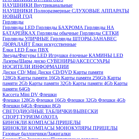
НАУШНИКИ Внутриканальные
НАУШНИКИ Полноразмерные
СЛУХОВЫЕ АППАРАТЫ
НОВЫЙ ГОД
Гирлянды
Гирлянды LED
Гирлянды БАХРОМА
Гирлянды НА
БАТАРЕЙКАХ
Гирлянды обычные
Гирлянды СЕТКИ
Гирлянды УЛИЧНЫЕ
Гирлянды ШТОРЫ-ЗАНАВЕС
ДЮРАЛАЙТ
Ёлки искусственные
Ёлки LED
Ёлки ПВХ
Звезды/Фигуры LED
Игрушки ёлочные
КАМИНЫ LED
Лазеры/Шары диско
СУВЕНИРЫ/АКСЕССУАРЫ
НОСИТЕЛИ ИНФОРМАЦИИ
Диски CD/ Mini
Диски CD/DVD
Карты памяти
128Gb
Карты памяти 16Gb
Карты памяти 256Gb
Карты
памяти 2Gb
Карты памяти 32Gb
Карты памяти 4Gb
Карты
памяти 64Gb
Кассета Mini DV
Флешки
Флешки 128Gb
Флешки 16Gb
Флешки 32Gb
Флешки 4Gb
Флешки 64Gb
Флешки 8Gb
СВЕТОДИОДНЫЕ ТАБЛИЧКИ/ВЫВЕСКИ
СПОРТ,ТУРИЗМ,ОХОТА
БИНОКЛИ,КОМПАСЫ,ПРИЦЕЛЫ
БИНОКЛИ
КОМПАСЫ
МОНОКУЛЯРЫ
ПРИЦЕЛЫ
Газовые баллончики/Зажигалки