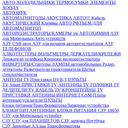
АВТО-ХОЛОДИЛЬНИКИ
ТЕРМОСУМКИ
ЭЛЕМЕНТЫ
ХООДА
АВТОЗВУК
АВТОМАГНИТОЛЫ
АКУСТИКА АВТО!!!
Кабель
АКУСТИЧЕСКИЙ
Клеммы АВТО
РФЗЪЕМ ДЛЯ
АВТОМАГНИТОЛ
АВТОРЕГИСТРАТОРЫ/КАМЕРЫ з/в
АВТОХИМИЯ
АЗУ
для Мобильных/Авто устройств
АЗУ USB авто
АЗУ для радаров,авторегистраторов
АЗУ
ТЕЛЕФОНОВ
АЛКОТЕСТЕРЫ
ВОЛЬТМЕТРЫ
ДЕРЖАТЕЛИ/КРЕПЕЖИ
Держатели телефона
Крепежи видеорегистратора
ИНВЕРТОРЫ/Стартеры
ЛАМПЫ автомобильные
Радар-
детекторы
Разветвители прикуривателя
Щетки
стеклоочистителя
АНТЕНЫ ТV,Приставки DVB-T,ПУЛЬТЫ
TV Smart ПРИСТАВКИ
TV АНТЕННЫ
TV ГОЛОВКИ
TV
ДЕЛИТЕЛИ
TV КАБЕЛЬ
TV КРОНШТЕЙНЫ
TV
ПРИСТАВКИ
АНТЕННЫ ИНТЕРНЕТ/GSM
Платы
антенные/усилители
ПУЛЬТЫ
Блоки питания/Трансформаторы/Зарядные устройства
БЛОКИ ПИТ.АНТЕННЫЕ
БЛОКИ ПИТАНИЯ
СЗУ 18650
СЗУ для Мобильных устройст
СЗУ
СЗУ для ПЛАНШЕТОВ
СЗУ зарядка Ноутбука
СЗУ Зарядные АА/ааа
Трансформаторы