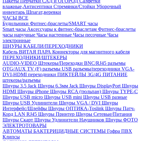
Пакеты
Перчатки
САД и ОГОРОД
Салфетки
влажные,Антисептики
Стремянки/Стойки
Уборочный
инвентарь
Шпагат,веревки
ЧАСЫ ВСЕ
Будильники
Фитнес-браслеты/SMART часы
Smart часы
Аксессуары к фитнес-браслетам
Фитнес-браслеты
часы наручные
Часы настенные
Часы песочные
Часы
электронные
ШНУРЫ КАБЕЛИ/ПЕРЕХОДНИКИ
Кабель ВИТАЯ ПАРА
Коннекторы для магнитного кабеля
ПЕРЕХОДНИКИ/ШТЕКЕРЫ
AUDIO-VIDEO Штекеры/Переходки
BNC/RJ45 разъемы
OTG/AUX
TV (F) разъемы
USB разъемы/переходники
VGA-
DVI-HDMI переходники
ПИКТЕЙЛЫ 3G/4G
ПИТАНИЕ
штекеры/разъемы
Шнуры 3.5 Jack
Шнуры 6.3мм Jack
Шнуры DisplayPort
Шнуры
HDMI
Шнуры iPhone
Шнуры RCA (тюльпан)
Шнуры TYPE-C
Шнуры USB micro
Шнуры USB mini
Шнуры USB разные
Шнуры USB Удлинители
Шнуры VGA / DVI
Шнуры
Интерфейс/Шлейфы
Шнуры ОПТИКА-Toslink
Шнуры Патч-
Корд LAN RJ45
Шнуры Принтер
Шнуры Сетевые/Питания
Шнуры Скарт
Шнуры Удлинители Наушников
Шнуры ФОТО
ЭЛЕКТРОТОВАРЫ
АВТОМАТЫ
БАКТЕРИЦИДНЫЕ СИСТЕМЫ
Гофра ПВХ
Клипсы