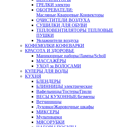
ГРЕЛКИ электро
ОБОГРЕВАТЕЛИ:
Масляные,Кварцевые,Конвекторы
ОЧИСТИТЕЛИ ВОЗДУХА
СУШИЛКИ ДЛЯ ОБУВИ
ТЕПЛОВЕНТИЛЯТОРЫ ТЕПЛОВЫЕ
ПУШКИ
Увлажнители воздуха
КОФЕМОЛКИ,КОФЕВАРКИ
КРАСОТА И ЗДОРОВЬЕ
Маникюрные наборы/Лампы/Scholl
МАССАЖЁРЫ
УХОД за ВОЛОСАМИ
КУЛЕРЫ ДЛЯ ВОДЫ
КУХНЯ
БЛЕНДЕРЫ
БЛИННИЦЫ электрические
Вафельницы/Тостеры/Грили
ВЕСЫ КУХОННЫЕ/Безмены
Ветчинницы
Духовки/Жаровочные шкафы
МИКСЕРЫ
Мультиварки
МЯСОРУБКИ