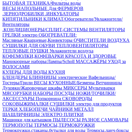
БЫТОВАЯ ТЕХНИКА/Фильтры воды
ВЕСЫ НАПОЛЬНЫЕ
Для ФЕРМЕРОВ
.ЗЕРНОДРОБИЛКИ
.ИНКУБАТОРЫ
КИПЯТИЛЬНИКИ
КЛИМАТ/Обогреватели/Увлажнители/
Вентиляторы
.КОНДИЦИОНЕРЫ/СПЛИТ-СИСТЕМЫ
ВЕНТИЛЯТОРЫ
ГРЕЛКИ электро
ОБОГРЕВАТЕЛИ:
Масляные,Кварцевые,Конвекторы
ОЧИСТИТЕЛИ ВОЗДУХА
СУШИЛКИ ДЛЯ ОБУВИ
ТЕПЛОВЕНТИЛЯТОРЫ
ТЕПЛОВЫЕ ПУШКИ
Увлажнители воздуха
КОФЕМОЛКИ,КОФЕВАРКИ
КРАСОТА И ЗДОРОВЬЕ
Маникюрные наборы/Лампы/Scholl
МАССАЖЁРЫ
УХОД за
ВОЛОСАМИ
КУЛЕРЫ ДЛЯ ВОДЫ
КУХНЯ
БЛЕНДЕРЫ
БЛИННИЦЫ электрические
Вафельницы/
Тостеры/Грили
ВЕСЫ КУХОННЫЕ/Безмены
Ветчинницы
Духовки/Жаровочные шкафы
МИКСЕРЫ
Мультиварки
МЯСОРУБКИ
НАБОРЫ ПОСУДЫ
НОЖИ/ТОЧИЛКИ/
АКСЕССУАРЫ
Попкорница
СКОВОРОДЫ
СОКОВЫЖИМАЛКИ
СУШИЛКИ электро для продуктов
ТЕРКИ
ХЛЕБОПЕЧИ
ЧАЙНИКИ МЕТАЛЛ
ШАШЛИЧНИЦЫ
ЭЛЕКТРО ПЛИТКИ
Машинки для катышков
ПЫЛЕСОСЫ
РАЗНОЕ
САМОВАРЫ
ТЕРМОПОТЫ
ТЕРМОСЫ,ТЕРМОКРУЖКИ
Термокружки,стаканы,бутылки для воды
Термосы,ланч-боксы