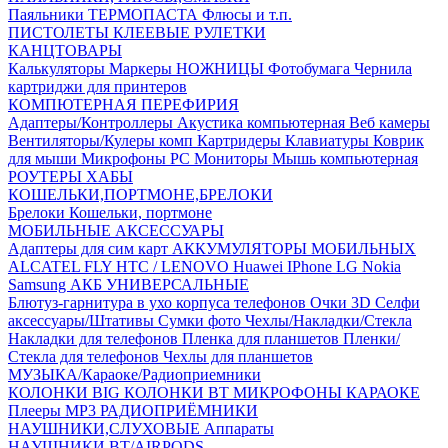
Паяльники
ТЕРМОПАСТА
Флюсы и т.п.
ПИСТОЛЕТЫ КЛЕЕВЫЕ
РУЛЕТКИ
КАНЦТОВАРЫ
Калькуляторы
Маркеры
НОЖНИЦЫ
Фотобумага
Чернила
картриджи для принтеров
КОМПЮТЕРНАЯ ПЕРЕФИРИЯ
Адаптеры/Контроллеры
Акустика компьютерная
Веб камеры
Вентиляторы/Кулеры комп
Картридеры
Клавиатуры
Коврик
для мыши
Микрофоны PC
Мониторы
Мышь компьютерная
РОУТЕРЫ
ХАБЫ
КОШЕЛЬКИ,ПОРТМОНЕ,БРЕЛОКИ
Брелоки
Кошельки, портмоне
МОБИЛЬНЫЕ АКСЕССУАРЫ
Адаптеры для сим карт
АККУМУЛЯТОРЫ МОБИЛЬНЫХ
ALCATEL
FLY
HTC / LENOVO
Huawei
IPhone
LG
Nokia
Samsung
АКБ УНИВЕРСАЛЬНЫЕ
Блютуз-гарнитура в ухо
корпуса телефонов
Очки 3D
Селфи
аксессуары/Штативы
Сумки фото
Чехлы/Накладки/Стекла
Накладки для телефонов
Пленка для планшетов
Пленки/
Стекла для телефонов
Чехлы для планшетов
МУЗЫКА/Караоке/Радиоприемники
КОЛОНКИ BIG
КОЛОНКИ BT
МИКРОФОНЫ КАРАОКЕ
Плееры MP3
РАДИОПРИЁМНИКИ
НАУШНИКИ,СЛУХОВЫЕ Аппараты
НАУШНИКИ BT/AIRPODS