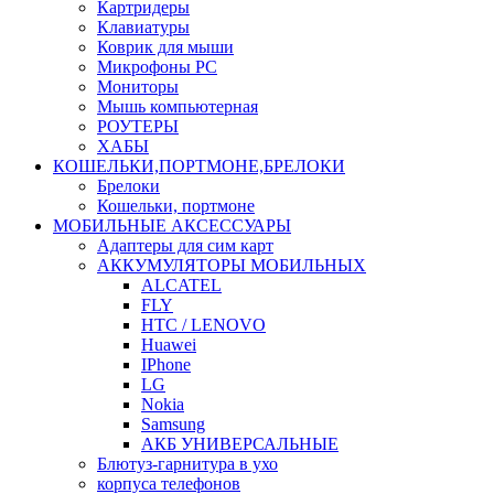
Картридеры
Клавиатуры
Коврик для мыши
Микрофоны PC
Мониторы
Мышь компьютерная
РОУТЕРЫ
ХАБЫ
КОШЕЛЬКИ,ПОРТМОНЕ,БРЕЛОКИ
Брелоки
Кошельки, портмоне
МОБИЛЬНЫЕ АКСЕССУАРЫ
Адаптеры для сим карт
АККУМУЛЯТОРЫ МОБИЛЬНЫХ
ALCATEL
FLY
HTC / LENOVO
Huawei
IPhone
LG
Nokia
Samsung
АКБ УНИВЕРСАЛЬНЫЕ
Блютуз-гарнитура в ухо
корпуса телефонов