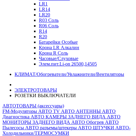
LR1
LR14
LR20
R03 Соль
R06 Соль
R14
R20
Батарейки Особые
Крона LR Алкалин
Крона R Соль
Часовые/Слуховые
Элем.пит.Li-on 26500,14505
КЛИМАТ/Обогреватели/Увлажнители/Вентиляторы
ЭЛЕКТРОТОВАРЫ
РОЗЕТКИ ВЫКЛЮЧАТЕЛИ
АВТОТОВАРЫ (аксессуары)
FM-Модуляторы
АВТО TV
АВТО АНТЕННЫ
АВТО
Диагностика
АВТО КАМЕРЫ ЗАДНЕГО ВИДА
АВТО
МОНИТОРЫ ЗАДНЕГО ВИДА
АВТО Обогрев
АВТО
Пылесосы
АВТО разъемы/штекеры
АВТО ШТУЧКИ
АВТО-
Холодильники/ТЕРМОСУМКИ