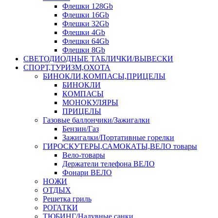
Флешки 128Gb
Флешки 16Gb
Флешки 32Gb
Флешки 4Gb
Флешки 64Gb
Флешки 8Gb
СВЕТОДИОДНЫЕ ТАБЛИЧКИ/ВЫВЕСКИ
СПОРТ,ТУРИЗМ,ОХОТА
БИНОКЛИ,КОМПАСЫ,ПРИЦЕЛЫ
БИНОКЛИ
КОМПАСЫ
МОНОКУЛЯРЫ
ПРИЦЕЛЫ
Газовые баллончики/Зажигалки
Бензин/Газ
Зажигалки/Портативные горелки
ГИРОСКУТЕРЫ,САМОКАТЫ,ВЕЛО товары
Вело-товары
Держатели телефона ВЕЛО
Фонари ВЕЛО
НОЖИ
ОТДЫХ
Решетка гриль
РОГАТКИ
ТЮБИНГ/Надувные санки