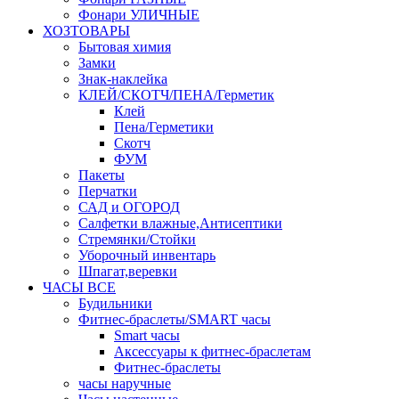
Фонари УЛИЧНЫЕ
ХОЗТОВАРЫ
Бытовая химия
Замки
Знак-наклейка
КЛЕЙ/СКОТЧ/ПЕНА/Герметик
Клей
Пена/Герметики
Скотч
ФУМ
Пакеты
Перчатки
САД и ОГОРОД
Салфетки влажные,Антисептики
Стремянки/Стойки
Уборочный инвентарь
Шпагат,веревки
ЧАСЫ ВСЕ
Будильники
Фитнес-браслеты/SMART часы
Smart часы
Аксессуары к фитнес-браслетам
Фитнес-браслеты
часы наручные