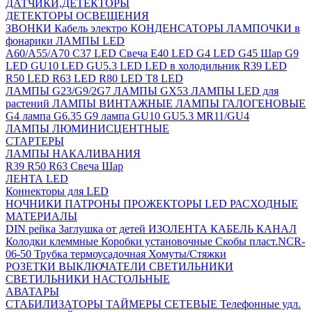
ДАТЧИКИ,ДЕТЕКТОРЫ
ДЕТЕКТОРЫ ОСВЕЩЕНИЯ
ЗВОНКИ
Кабель электро
КОНДЕНСАТОРЫ
ЛАМПОЧКИ в
фонарики
ЛАМПЫ LED
A60/A55/A70
C37 LED Свеча
E40 LED
G4 LED
G45 Шар
G9
LED
GU10 LED
GU5.3 LED
LED в холодильник
R39 LED
R50 LED
R63 LED
R80 LED
T8 LED
ЛАМПЫ G23/G9/2G7
ЛАМПЫ GX53
ЛАМПЫ LED для
растений
ЛАМПЫ ВИНТАЖНЫЕ
ЛАМПЫ ГАЛОГЕНОВЫЕ
G4 лампа
G6.35
G9 лампа
GU10
GU5.3
MR11/GU4
ЛАМПЫ ЛЮМИНИСЦЕНТНЫЕ
СТАРТЕРЫ
ЛАМПЫ НАКАЛИВАНИЯ
R39
R50
R63
Свеча
Шар
ЛЕНТА LED
Коннекторы для LED
НОЧНИКИ
ПАТРОНЫ
ПРОЖЕКТОРЫ LED
РАСХОДНЫЕ
МАТЕРИАЛЫ
DIN рейка
Заглушка от детей
ИЗОЛЕНТА
КАБЕЛЬ КАНАЛ
Колодки клеммные
Коробки установочные
Скобы пласт.NCR-
06-50
Трубка термоусадочная
Хомуты/Стяжки
РОЗЕТКИ ВЫКЛЮЧАТЕЛИ
СВЕТИЛЬНИКИ
СВЕТИЛЬНИКИ НАСТОЛЬНЫЕ
АВАТАРЫ
СТАБИЛИЗАТОРЫ
ТАЙМЕРЫ СЕТЕВЫЕ
Телефонные удл.