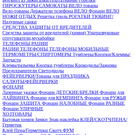
Бензин/Газ
Зажигалки/Портативные горелки
ГИРОСКУТЕРЫ,САМОКАТЫ,ВЕЛО товары
Вело-товары
Держатели телефона ВЕЛО
Фонари ВЕЛО
НОЖИ
ОТДЫХ
Решетка гриль
РОГАТКИ
ТЮБИНГ/
Надувные санки
СРЕДСТВА ЗАЩИТЫ ОТ ВРЕДИТЕЛЕЙ
Средства защиты от вредителей (химия)
Ультразвуковые
отпугиватели,мухабойки
ТЕЛЕФОНЫ,РАЦИИ
РАЦИИ
ТЕЛЕФОНЫ
ТЕЛЕФОНЫ МОБИЛЬНЫЕ
ТЕРМОМЕТРЫ/СПИРТОМЕРЫ
Тумблеры/Кнопки/Клеммы/
Запчасти
Клемы/разъемы
Кнопки,тумблеры
Крокодилы/Зажимы
Предохранители
Светодиоды
ФЕЙЕРВЕРКИ/Товары для ПРАЗДНИКА
САЛЮТЫ/ФЕЙЕРВЕРКИ
ФОНАРИ
Лазерные указки
Фонари ДЕТСКИЕ/БРЕЛКИ
Фонари для
ДАЙВИНГА
Фонари для КЕМПИНГА
Фонари для РУЖЬЯ
Фонари ЗАЩИТА
Фонари НАЛОБНЫЕ
Фонари РАЗНЫЕ
Фонари УЛИЧНЫЕ
ХОЗТОВАРЫ
Бытовая химия
Замки
Знак-наклейка
КЛЕЙ/СКОТЧ/ПЕНА/
Герметик
Клей
Пена/Герметики
Скотч
ФУМ