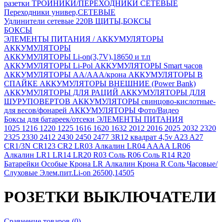
разетки
ТРОЙНИКИ/ПЕРЕХОДНИКИ СЕТЕВЫЕ
Переходники универ,СЕТЕВЫЕ
Удлинители сетевые 220В
ЩИТЫ,БОКСЫ
БОКСЫ
ЭЛЕМЕНТЫ ПИТАНИЯ / АККУМУЛЯТОРЫ
АККУМУЛЯТОРЫ
АККУМУЛЯТОРЫ Li-on(3,7V),18650 и т.п
АККУМУЛЯТОРЫ Li-Pol
АККУМУЛЯТОРЫ Smart часов
АККУМУЛЯТОРЫ АА/ААА/крона
АККУМУЛЯТОРЫ В
СПАЙКЕ
АККУМУЛЯТОРЫ ВНЕШНИЕ (Power Bank)
АККУМУЛЯТОРЫ ДЛЯ РАЦИЙ
АККУМУЛЯТОРЫ ДЛЯ
ШУРУПОВЕРТОВ
АККУМУЛЯТОРЫ свинцово-кислотные-
для весов/фонарей
АККУМУЛЯТОРЫ Фото/Видео
Боксы для батареек/отсеки
ЭЛЕМЕНТЫ ПИТАНИЯ
1025
1216
1220
1225
1616
1620
1632
2012
2016
2025
2032
2320
2325
2330
2412
2430
2450
2477
3R12 квадрат 4,5v
A23
A27
CR1/3N
CR123
CR2
LR03 Алкалин
LR04 AAAA
LR06
Алкалин
LR1
LR14
LR20
R03 Соль
R06 Соль
R14
R20
Батарейки Особые
Крона LR Алкалин
Крона R Соль
Часовые/
Слуховые
Элем.пит.Li-on 26500,14505
РОЗЕТКИ ВЫКЛЮЧАТЕЛИ
Сравнение товаров (0)