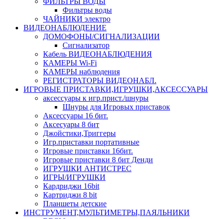
ФИЛЬТРЫ ВОДЫ
Фильтры воды
ЧАЙНИКИ электро
ВИДЕОНАБЛЮДЕНИЕ
ДОМОФОНЫ/СИГНАЛИЗАЦИИ
Сигнализатор
Кабель ВИДЕОНАБЛЮДЕНИЯ
КАМЕРЫ Wi-Fi
КАМЕРЫ наблюдения
РЕГИСТРАТОРЫ ВИДЕОНАБЛ.
ИГРОВЫЕ ПРИСТАВКИ,ИГРУШКИ,АКСЕССУАРЫ
аксесcуары к игр.прист./шнуры
Шнуры для Игровых приставок
Аксессуары 16 бит.
Аксесуары 8 бит
Джойстики,Триггеры
Игр.приставки портативные
Игровые приставки 16бит.
Игровые приставки 8 бит Денди
ИГРУШКИ АНТИСТРЕС
ИГРЫ/ИГРУШКИ
Кардриджи 16bit
Картриджи 8 bit
Планшеты детские
ИНСТРУМЕНТ,МУЛЬТИМЕТРЫ,ПАЯЛЬНИКИ