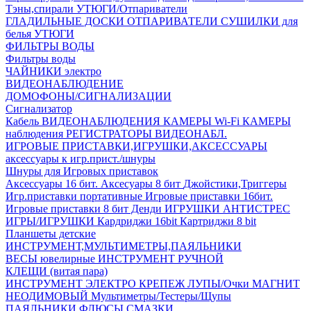
Тэны,спирали
УТЮГИ/Отпариватели
ГЛАДИЛЬНЫЕ ДОСКИ
ОТПАРИВАТЕЛИ
СУШИЛКИ для
белья
УТЮГИ
ФИЛЬТРЫ ВОДЫ
Фильтры воды
ЧАЙНИКИ электро
ВИДЕОНАБЛЮДЕНИЕ
ДОМОФОНЫ/СИГНАЛИЗАЦИИ
Сигнализатор
Кабель ВИДЕОНАБЛЮДЕНИЯ
КАМЕРЫ Wi-Fi
КАМЕРЫ
наблюдения
РЕГИСТРАТОРЫ ВИДЕОНАБЛ.
ИГРОВЫЕ ПРИСТАВКИ,ИГРУШКИ,АКСЕССУАРЫ
аксесcуары к игр.прист./шнуры
Шнуры для Игровых приставок
Аксессуары 16 бит.
Аксесуары 8 бит
Джойстики,Триггеры
Игр.приставки портативные
Игровые приставки 16бит.
Игровые приставки 8 бит Денди
ИГРУШКИ АНТИСТРЕС
ИГРЫ/ИГРУШКИ
Кардриджи 16bit
Картриджи 8 bit
Планшеты детские
ИНСТРУМЕНТ,МУЛЬТИМЕТРЫ,ПАЯЛЬНИКИ
ВЕСЫ ювелирные
ИНСТРУМЕНТ РУЧНОЙ
КЛЕЩИ (витая пара)
ИНСТРУМЕНТ ЭЛЕКТРО
КРЕПЕЖ
ЛУПЫ/Очки
МАГНИТ
НЕОДИМОВЫЙ
Мультиметры/Тестеры/Щупы
ПАЯЛЬНИКИ,ФЛЮСЫ,СМАЗКИ