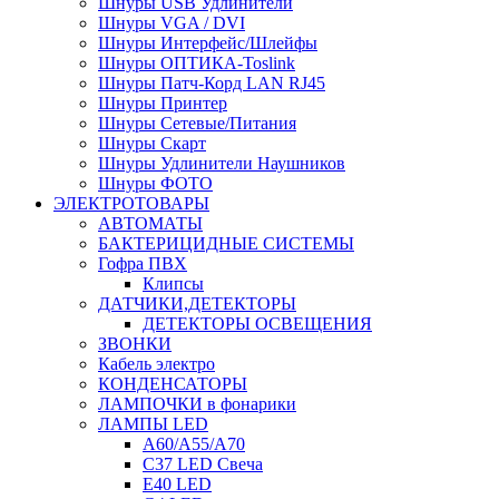
Шнуры USB Удлинители
Шнуры VGA / DVI
Шнуры Интерфейс/Шлейфы
Шнуры ОПТИКА-Toslink
Шнуры Патч-Корд LAN RJ45
Шнуры Принтер
Шнуры Сетевые/Питания
Шнуры Скарт
Шнуры Удлинители Наушников
Шнуры ФОТО
ЭЛЕКТРОТОВАРЫ
АВТОМАТЫ
БАКТЕРИЦИДНЫЕ СИСТЕМЫ
Гофра ПВХ
Клипсы
ДАТЧИКИ,ДЕТЕКТОРЫ
ДЕТЕКТОРЫ ОСВЕЩЕНИЯ
ЗВОНКИ
Кабель электро
КОНДЕНСАТОРЫ
ЛАМПОЧКИ в фонарики
ЛАМПЫ LED
A60/A55/A70
C37 LED Свеча
E40 LED