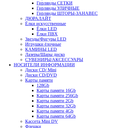
Гирлянды СЕТКИ
Гирлянды УЛИЧНЫЕ
Гирлянды ШТОРЫ-ЗАНАВЕС
ДЮРАЛАЙТ
Ёлки искусственные
Ёлки LED
Ёлки ПВХ
Звезды/Фигуры LED
Игрушки ёлочные
КАМИНЫ LED
Лазеры/Шары диско
СУВЕНИРЫ/АКСЕССУАРЫ
НОСИТЕЛИ ИНФОРМАЦИИ
Диски CD/ Mini
Диски CD/DVD
Карты памяти
128Gb
Карты памяти 16Gb
Карты памяти 256Gb
Карты памяти 2Gb
Карты памяти 32Gb
Карты памяти 4Gb
Карты памяти 64Gb
Кассета Mini DV
Флешки