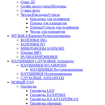
Очки 3D
Селфи аксессуары/Штативы
Сумки фото
Чехлы/Накладки/Стекла
Накладки для телефонов
Пленка для планшетов
Пленки/Стекла для телефонов
Чехлы для планшетов
МУЗЫКА/Караоке/Радиоприемники
КОЛОНКИ BIG
КОЛОНКИ BT
МИКРОФОНЫ КАРАОКЕ
Плееры MP3
РАДИОПРИЁМНИКИ
НАУШНИКИ,СЛУХОВЫЕ Аппараты
НАУШНИКИ BT/AIRPODS
НАУШНИКИ Внутриканальные
НАУШНИКИ Полноразмерные
СЛУХОВЫЕ АППАРАТЫ
НОВЫЙ ГОД
Гирлянды
Гирлянды LED
Гирлянды БАХРОМА
Гирлянды НА БАТАРЕЙКАХ
Гирлянды обычные