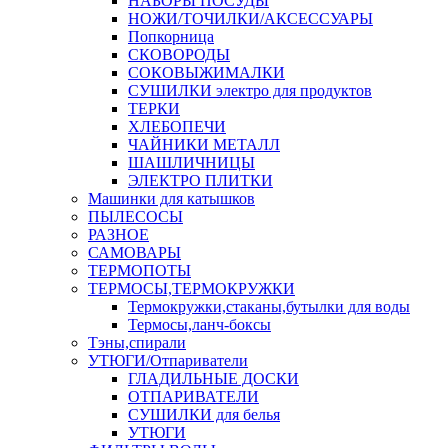
НАБОРЫ ПОСУДЫ
НОЖИ/ТОЧИЛКИ/АКСЕССУАРЫ
Попкорница
СКОВОРОДЫ
СОКОВЫЖИМАЛКИ
СУШИЛКИ электро для продуктов
ТЕРКИ
ХЛЕБОПЕЧИ
ЧАЙНИКИ МЕТАЛЛ
ШАШЛИЧНИЦЫ
ЭЛЕКТРО ПЛИТКИ
Машинки для катышков
ПЫЛЕСОСЫ
РАЗНОЕ
САМОВАРЫ
ТЕРМОПОТЫ
ТЕРМОСЫ,ТЕРМОКРУЖКИ
Термокружки,стаканы,бутылки для воды
Термосы,ланч-боксы
Тэны,спирали
УТЮГИ/Отпариватели
ГЛАДИЛЬНЫЕ ДОСКИ
ОТПАРИВАТЕЛИ
СУШИЛКИ для белья
УТЮГИ