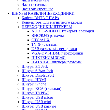
Часы настенные
Часы песочные
Часы электронные
ШНУРЫ КАБЕЛИ/ПЕРЕХОДНИКИ
Кабель ВИТАЯ ПАРА
Коннекторы для магнитного кабеля
ПЕРЕХОДНИКИ/ШТЕКЕРЫ
AUDIO-VIDEO Штекеры/Переходки
BNC/RJ45 разъемы
OTG/AUX
TV (F) разъемы
USB разъемы/переходники
VGA-DVI-HDMI переходники
ПИКТЕЙЛЫ 3G/4G
ПИТАНИЕ штекеры/разъемы
Шнуры 3.5 Jack
Шнуры 6.3мм Jack
Шнуры DisplayPort
Шнуры HDMI
Шнуры iPhone
Шнуры RCA (тюльпан)
Шнуры TYPE-C
Шнуры USB micro
Шнуры USB mini
Шнуры USB разные