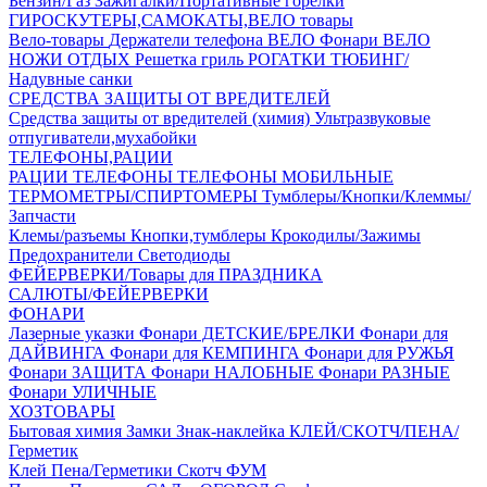
Бензин/Газ
Зажигалки/Портативные горелки
ГИРОСКУТЕРЫ,САМОКАТЫ,ВЕЛО товары
Вело-товары
Держатели телефона ВЕЛО
Фонари ВЕЛО
НОЖИ
ОТДЫХ
Решетка гриль
РОГАТКИ
ТЮБИНГ/
Надувные санки
СРЕДСТВА ЗАЩИТЫ ОТ ВРЕДИТЕЛЕЙ
Средства защиты от вредителей (химия)
Ультразвуковые
отпугиватели,мухабойки
ТЕЛЕФОНЫ,РАЦИИ
РАЦИИ
ТЕЛЕФОНЫ
ТЕЛЕФОНЫ МОБИЛЬНЫЕ
ТЕРМОМЕТРЫ/СПИРТОМЕРЫ
Тумблеры/Кнопки/Клеммы/
Запчасти
Клемы/разъемы
Кнопки,тумблеры
Крокодилы/Зажимы
Предохранители
Светодиоды
ФЕЙЕРВЕРКИ/Товары для ПРАЗДНИКА
САЛЮТЫ/ФЕЙЕРВЕРКИ
ФОНАРИ
Лазерные указки
Фонари ДЕТСКИЕ/БРЕЛКИ
Фонари для
ДАЙВИНГА
Фонари для КЕМПИНГА
Фонари для РУЖЬЯ
Фонари ЗАЩИТА
Фонари НАЛОБНЫЕ
Фонари РАЗНЫЕ
Фонари УЛИЧНЫЕ
ХОЗТОВАРЫ
Бытовая химия
Замки
Знак-наклейка
КЛЕЙ/СКОТЧ/ПЕНА/
Герметик
Клей
Пена/Герметики
Скотч
ФУМ