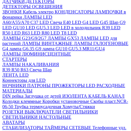
ДАТЧИКИ,ДЕТЕКТОРЫ
ДЕТЕКТОРЫ ОСВЕЩЕНИЯ
ЗВОНКИ
Кабель электро
КОНДЕНСАТОРЫ
ЛАМПОЧКИ в
фонарики
ЛАМПЫ LED
A60/A55/A70
C37 LED Свеча
E40 LED
G4 LED
G45 Шар
G9
LED
GU10 LED
GU5.3 LED
LED в холодильник
R39 LED
R50 LED
R63 LED
R80 LED
T8 LED
ЛАМПЫ G23/G9/2G7
ЛАМПЫ GX53
ЛАМПЫ LED для
растений
ЛАМПЫ ВИНТАЖНЫЕ
ЛАМПЫ ГАЛОГЕНОВЫЕ
G4 лампа
G6.35
G9 лампа
GU10
GU5.3
MR11/GU4
ЛАМПЫ ЛЮМИНИСЦЕНТНЫЕ
СТАРТЕРЫ
ЛАМПЫ НАКАЛИВАНИЯ
R39
R50
R63
Свеча
Шар
ЛЕНТА LED
Коннекторы для LED
НОЧНИКИ
ПАТРОНЫ
ПРОЖЕКТОРЫ LED
РАСХОДНЫЕ
МАТЕРИАЛЫ
DIN рейка
Заглушка от детей
ИЗОЛЕНТА
КАБЕЛЬ КАНАЛ
Колодки клеммные
Коробки установочные
Скобы пласт.NCR-
06-50
Трубка термоусадочная
Хомуты/Стяжки
РОЗЕТКИ ВЫКЛЮЧАТЕЛИ
СВЕТИЛЬНИКИ
СВЕТИЛЬНИКИ НАСТОЛЬНЫЕ
АВАТАРЫ
СТАБИЛИЗАТОРЫ
ТАЙМЕРЫ СЕТЕВЫЕ
Телефонные удл.