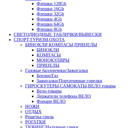
Флешки 128Gb
Флешки 16Gb
Флешки 32Gb
Флешки 4Gb
Флешки 64Gb
Флешки 8Gb
СВЕТОДИОДНЫЕ ТАБЛИЧКИ/ВЫВЕСКИ
СПОРТ,ТУРИЗМ,ОХОТА
БИНОКЛИ,КОМПАСЫ,ПРИЦЕЛЫ
БИНОКЛИ
КОМПАСЫ
МОНОКУЛЯРЫ
ПРИЦЕЛЫ
Газовые баллончики/Зажигалки
Бензин/Газ
Зажигалки/Портативные горелки
ГИРОСКУТЕРЫ,САМОКАТЫ,ВЕЛО товары
Вело-товары
Держатели телефона ВЕЛО
Фонари ВЕЛО
НОЖИ
ОТДЫХ
Решетка гриль
РОГАТКИ
ТЮБИНГ/Надувные санки