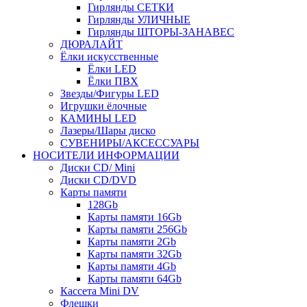
Гирлянды СЕТКИ
Гирлянды УЛИЧНЫЕ
Гирлянды ШТОРЫ-ЗАНАВЕС
ДЮРАЛАЙТ
Ёлки искусственные
Ёлки LED
Ёлки ПВХ
Звезды/Фигуры LED
Игрушки ёлочные
КАМИНЫ LED
Лазеры/Шары диско
СУВЕНИРЫ/АКСЕССУАРЫ
НОСИТЕЛИ ИНФОРМАЦИИ
Диски CD/ Mini
Диски CD/DVD
Карты памяти
128Gb
Карты памяти 16Gb
Карты памяти 256Gb
Карты памяти 2Gb
Карты памяти 32Gb
Карты памяти 4Gb
Карты памяти 64Gb
Кассета Mini DV
Флешки