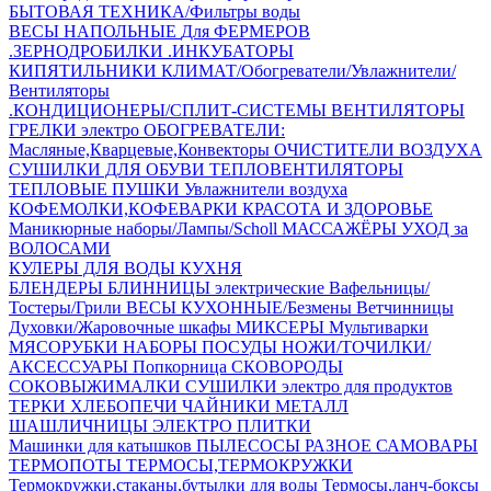
БЫТОВАЯ ТЕХНИКА/Фильтры воды
ВЕСЫ НАПОЛЬНЫЕ
Для ФЕРМЕРОВ
.ЗЕРНОДРОБИЛКИ
.ИНКУБАТОРЫ
КИПЯТИЛЬНИКИ
КЛИМАТ/Обогреватели/Увлажнители/
Вентиляторы
.КОНДИЦИОНЕРЫ/СПЛИТ-СИСТЕМЫ
ВЕНТИЛЯТОРЫ
ГРЕЛКИ электро
ОБОГРЕВАТЕЛИ:
Масляные,Кварцевые,Конвекторы
ОЧИСТИТЕЛИ ВОЗДУХА
СУШИЛКИ ДЛЯ ОБУВИ
ТЕПЛОВЕНТИЛЯТОРЫ
ТЕПЛОВЫЕ ПУШКИ
Увлажнители воздуха
КОФЕМОЛКИ,КОФЕВАРКИ
КРАСОТА И ЗДОРОВЬЕ
Маникюрные наборы/Лампы/Scholl
МАССАЖЁРЫ
УХОД за
ВОЛОСАМИ
КУЛЕРЫ ДЛЯ ВОДЫ
КУХНЯ
БЛЕНДЕРЫ
БЛИННИЦЫ электрические
Вафельницы/
Тостеры/Грили
ВЕСЫ КУХОННЫЕ/Безмены
Ветчинницы
Духовки/Жаровочные шкафы
МИКСЕРЫ
Мультиварки
МЯСОРУБКИ
НАБОРЫ ПОСУДЫ
НОЖИ/ТОЧИЛКИ/
АКСЕССУАРЫ
Попкорница
СКОВОРОДЫ
СОКОВЫЖИМАЛКИ
СУШИЛКИ электро для продуктов
ТЕРКИ
ХЛЕБОПЕЧИ
ЧАЙНИКИ МЕТАЛЛ
ШАШЛИЧНИЦЫ
ЭЛЕКТРО ПЛИТКИ
Машинки для катышков
ПЫЛЕСОСЫ
РАЗНОЕ
САМОВАРЫ
ТЕРМОПОТЫ
ТЕРМОСЫ,ТЕРМОКРУЖКИ
Термокружки,стаканы,бутылки для воды
Термосы,ланч-боксы