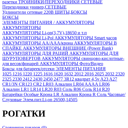
разетки
ТРОЙНИКИ/ПЕРЕХОДНИКИ СЕТЕВЫЕ
Переходники универ,СЕТЕВЫЕ
Удлинители сетевые 220В
ЩИТЫ,БОКСЫ
БОКСЫ
ЭЛЕМЕНТЫ ПИТАНИЯ / АККУМУЛЯТОРЫ
АККУМУЛЯТОРЫ
АККУМУЛЯТОРЫ Li-on(3,7V),18650 и т.п
АККУМУЛЯТОРЫ Li-Pol
АККУМУЛЯТОРЫ Smart часов
АККУМУЛЯТОРЫ АА/ААА/крона
АККУМУЛЯТОРЫ В
СПАЙКЕ
АККУМУЛЯТОРЫ ВНЕШНИЕ (Power Bank)
АККУМУЛЯТОРЫ ДЛЯ РАЦИЙ
АККУМУЛЯТОРЫ ДЛЯ
ШУРУПОВЕРТОВ
АККУМУЛЯТОРЫ свинцово-кислотные-
для весов/фонарей
АККУМУЛЯТОРЫ Фото/Видео
Боксы для батареек/отсеки
ЭЛЕМЕНТЫ ПИТАНИЯ
1025
1216
1220
1225
1616
1620
1632
2012
2016
2025
2032
2320
2325
2330
2412
2430
2450
2477
3R12 квадрат 4,5v
A23
A27
CR1/3N
CR123
CR2
LR03 Алкалин
LR04 AAAA
LR06
Алкалин
LR1
LR14
LR20
R03 Соль
R06 Соль
R14
R20
Батарейки Особые
Крона LR Алкалин
Крона R Соль
Часовые/
Слуховые
Элем.пит.Li-on 26500,14505
РОГАТКИ
Сравнение товаров (0)