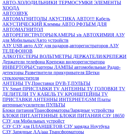
АВТО-ХОЛОДИЛЬНИКИ
ТЕРМОСУМКИ
ЭЛЕМЕНТЫ
ХООДА
АВТОЗВУК
АВТОМАГНИТОЛЫ
АКУСТИКА АВТО!!!
Кабель
АКУСТИЧЕСКИЙ
Клеммы АВТО
РФЗЪЕМ ДЛЯ
АВТОМАГНИТОЛ
АВТОРЕГИСТРАТОРЫ/КАМЕРЫ з/в
АВТОХИМИЯ
АЗУ
для Мобильных/Авто устройств
АЗУ USB авто
АЗУ для радаров,авторегистраторов
АЗУ
ТЕЛЕФОНОВ
АЛКОТЕСТЕРЫ
ВОЛЬТМЕТРЫ
ДЕРЖАТЕЛИ/КРЕПЕЖИ
Держатели телефона
Крепежи видеорегистратора
ИНВЕРТОРЫ/Стартеры
ЛАМПЫ автомобильные
Радар-
детекторы
Разветвители прикуривателя
Щетки
стеклоочистителя
АНТЕНЫ ТV,Приставки DVB-T,ПУЛЬТЫ
TV Smart ПРИСТАВКИ
TV АНТЕННЫ
TV ГОЛОВКИ
TV
ДЕЛИТЕЛИ
TV КАБЕЛЬ
TV КРОНШТЕЙНЫ
TV
ПРИСТАВКИ
АНТЕННЫ ИНТЕРНЕТ/GSM
Платы
антенные/усилители
ПУЛЬТЫ
Блоки питания/Трансформаторы/Зарядные устройства
БЛОКИ ПИТ.АНТЕННЫЕ
БЛОКИ ПИТАНИЯ
СЗУ 18650
СЗУ для Мобильных устройст
СЗУ
СЗУ для ПЛАНШЕТОВ
СЗУ зарядка Ноутбука
СЗУ Зарядные АА/ааа
Трансформаторы