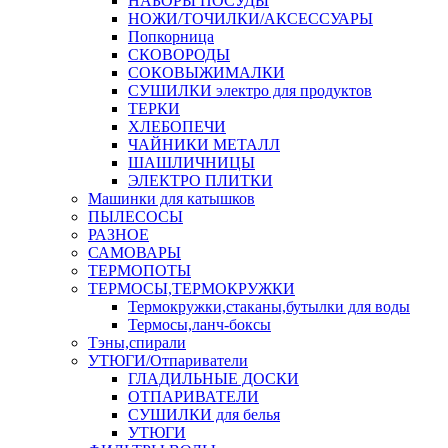
НАБОРЫ ПОСУДЫ
НОЖИ/ТОЧИЛКИ/АКСЕССУАРЫ
Попкорница
СКОВОРОДЫ
СОКОВЫЖИМАЛКИ
СУШИЛКИ электро для продуктов
ТЕРКИ
ХЛЕБОПЕЧИ
ЧАЙНИКИ МЕТАЛЛ
ШАШЛИЧНИЦЫ
ЭЛЕКТРО ПЛИТКИ
Машинки для катышков
ПЫЛЕСОСЫ
РАЗНОЕ
САМОВАРЫ
ТЕРМОПОТЫ
ТЕРМОСЫ,ТЕРМОКРУЖКИ
Термокружки,стаканы,бутылки для воды
Термосы,ланч-боксы
Тэны,спирали
УТЮГИ/Отпариватели
ГЛАДИЛЬНЫЕ ДОСКИ
ОТПАРИВАТЕЛИ
СУШИЛКИ для белья
УТЮГИ