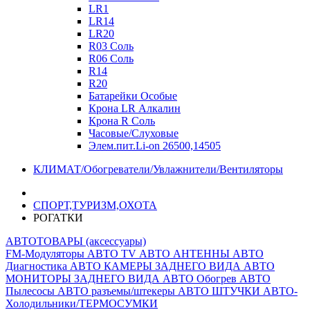
LR1
LR14
LR20
R03 Соль
R06 Соль
R14
R20
Батарейки Особые
Крона LR Алкалин
Крона R Соль
Часовые/Слуховые
Элем.пит.Li-on 26500,14505
КЛИМАТ/Обогреватели/Увлажнители/Вентиляторы
СПОРТ,ТУРИЗМ,ОХОТА
РОГАТКИ
АВТОТОВАРЫ (аксессуары)
FM-Модуляторы
АВТО TV
АВТО АНТЕННЫ
АВТО
Диагностика
АВТО КАМЕРЫ ЗАДНЕГО ВИДА
АВТО
МОНИТОРЫ ЗАДНЕГО ВИДА
АВТО Обогрев
АВТО
Пылесосы
АВТО разъемы/штекеры
АВТО ШТУЧКИ
АВТО-
Холодильники/ТЕРМОСУМКИ