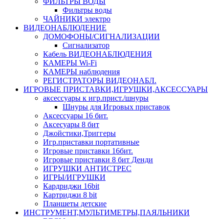
ФИЛЬТРЫ ВОДЫ
Фильтры воды
ЧАЙНИКИ электро
ВИДЕОНАБЛЮДЕНИЕ
ДОМОФОНЫ/СИГНАЛИЗАЦИИ
Сигнализатор
Кабель ВИДЕОНАБЛЮДЕНИЯ
КАМЕРЫ Wi-Fi
КАМЕРЫ наблюдения
РЕГИСТРАТОРЫ ВИДЕОНАБЛ.
ИГРОВЫЕ ПРИСТАВКИ,ИГРУШКИ,АКСЕССУАРЫ
аксесcуары к игр.прист./шнуры
Шнуры для Игровых приставок
Аксессуары 16 бит.
Аксесуары 8 бит
Джойстики,Триггеры
Игр.приставки портативные
Игровые приставки 16бит.
Игровые приставки 8 бит Денди
ИГРУШКИ АНТИСТРЕС
ИГРЫ/ИГРУШКИ
Кардриджи 16bit
Картриджи 8 bit
Планшеты детские
ИНСТРУМЕНТ,МУЛЬТИМЕТРЫ,ПАЯЛЬНИКИ