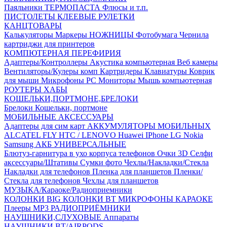
Паяльники
ТЕРМОПАСТА
Флюсы и т.п.
ПИСТОЛЕТЫ КЛЕЕВЫЕ
РУЛЕТКИ
КАНЦТОВАРЫ
Калькуляторы
Маркеры
НОЖНИЦЫ
Фотобумага
Чернила
картриджи для принтеров
КОМПЮТЕРНАЯ ПЕРЕФИРИЯ
Адаптеры/Контроллеры
Акустика компьютерная
Веб камеры
Вентиляторы/Кулеры комп
Картридеры
Клавиатуры
Коврик
для мыши
Микрофоны PC
Мониторы
Мышь компьютерная
РОУТЕРЫ
ХАБЫ
КОШЕЛЬКИ,ПОРТМОНЕ,БРЕЛОКИ
Брелоки
Кошельки, портмоне
МОБИЛЬНЫЕ АКСЕССУАРЫ
Адаптеры для сим карт
АККУМУЛЯТОРЫ МОБИЛЬНЫХ
ALCATEL
FLY
HTC / LENOVO
Huawei
IPhone
LG
Nokia
Samsung
АКБ УНИВЕРСАЛЬНЫЕ
Блютуз-гарнитура в ухо
корпуса телефонов
Очки 3D
Селфи
аксессуары/Штативы
Сумки фото
Чехлы/Накладки/Стекла
Накладки для телефонов
Пленка для планшетов
Пленки/
Стекла для телефонов
Чехлы для планшетов
МУЗЫКА/Караоке/Радиоприемники
КОЛОНКИ BIG
КОЛОНКИ BT
МИКРОФОНЫ КАРАОКЕ
Плееры MP3
РАДИОПРИЁМНИКИ
НАУШНИКИ,СЛУХОВЫЕ Аппараты
НАУШНИКИ BT/AIRPODS