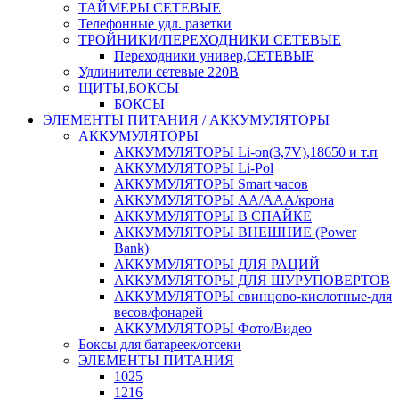
ТАЙМЕРЫ СЕТЕВЫЕ
Телефонные удл. разетки
ТРОЙНИКИ/ПЕРЕХОДНИКИ СЕТЕВЫЕ
Переходники универ,СЕТЕВЫЕ
Удлинители сетевые 220В
ЩИТЫ,БОКСЫ
БОКСЫ
ЭЛЕМЕНТЫ ПИТАНИЯ / АККУМУЛЯТОРЫ
АККУМУЛЯТОРЫ
АККУМУЛЯТОРЫ Li-on(3,7V),18650 и т.п
АККУМУЛЯТОРЫ Li-Pol
АККУМУЛЯТОРЫ Smart часов
АККУМУЛЯТОРЫ АА/ААА/крона
АККУМУЛЯТОРЫ В СПАЙКЕ
АККУМУЛЯТОРЫ ВНЕШНИЕ (Power
Bank)
АККУМУЛЯТОРЫ ДЛЯ РАЦИЙ
АККУМУЛЯТОРЫ ДЛЯ ШУРУПОВЕРТОВ
АККУМУЛЯТОРЫ свинцово-кислотные-для
весов/фонарей
АККУМУЛЯТОРЫ Фото/Видео
Боксы для батареек/отсеки
ЭЛЕМЕНТЫ ПИТАНИЯ
1025
1216