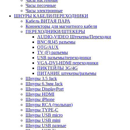
Часы настенные
Часы песочные
Часы электронные
ШНУРЫ КАБЕЛИ/ПЕРЕХОДНИКИ
Кабель ВИТАЯ ПАРА
Коннекторы для магнитного кабеля
ПЕРЕХОДНИКИ/ШТЕКЕРЫ
AUDIO-VIDEO Штекеры/Переходки
BNC/RJ45 разъемы
OTG/AUX
TV (F) разъемы
USB разъемы/переходники
VGA-DVI-HDMI переходники
ПИКТЕЙЛЫ 3G/4G
ПИТАНИЕ штекеры/разъемы
Шнуры 3.5 Jack
Шнуры 6.3мм Jack
Шнуры DisplayPort
Шнуры HDMI
Шнуры iPhone
Шнуры RCA (тюльпан)
Шнуры TYPE-C
Шнуры USB micro
Шнуры USB mini
Шнуры USB разные