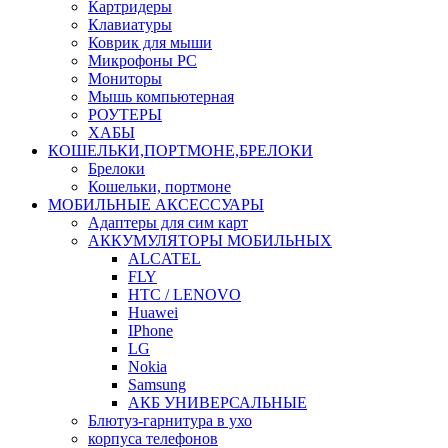
Картридеры
Клавиатуры
Коврик для мыши
Микрофоны PC
Мониторы
Мышь компьютерная
РОУТЕРЫ
ХАБЫ
КОШЕЛЬКИ,ПОРТМОНЕ,БРЕЛОКИ
Брелоки
Кошельки, портмоне
МОБИЛЬНЫЕ АКСЕССУАРЫ
Адаптеры для сим карт
АККУМУЛЯТОРЫ МОБИЛЬНЫХ
ALCATEL
FLY
HTC / LENOVO
Huawei
IPhone
LG
Nokia
Samsung
АКБ УНИВЕРСАЛЬНЫЕ
Блютуз-гарнитура в ухо
корпуса телефонов