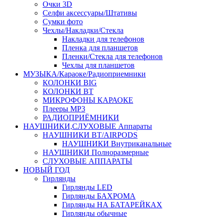
Очки 3D
Селфи аксессуары/Штативы
Сумки фото
Чехлы/Накладки/Стекла
Накладки для телефонов
Пленка для планшетов
Пленки/Стекла для телефонов
Чехлы для планшетов
МУЗЫКА/Караоке/Радиоприемники
КОЛОНКИ BIG
КОЛОНКИ BT
МИКРОФОНЫ КАРАОКЕ
Плееры MP3
РАДИОПРИЁМНИКИ
НАУШНИКИ,СЛУХОВЫЕ Аппараты
НАУШНИКИ BT/AIRPODS
НАУШНИКИ Внутриканальные
НАУШНИКИ Полноразмерные
СЛУХОВЫЕ АППАРАТЫ
НОВЫЙ ГОД
Гирлянды
Гирлянды LED
Гирлянды БАХРОМА
Гирлянды НА БАТАРЕЙКАХ
Гирлянды обычные