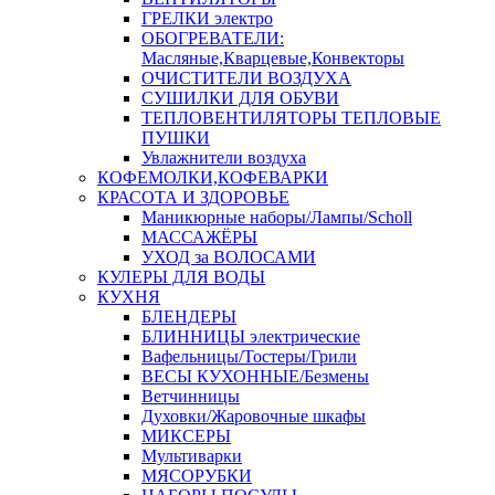
ГРЕЛКИ электро
ОБОГРЕВАТЕЛИ:
Масляные,Кварцевые,Конвекторы
ОЧИСТИТЕЛИ ВОЗДУХА
СУШИЛКИ ДЛЯ ОБУВИ
ТЕПЛОВЕНТИЛЯТОРЫ ТЕПЛОВЫЕ
ПУШКИ
Увлажнители воздуха
КОФЕМОЛКИ,КОФЕВАРКИ
КРАСОТА И ЗДОРОВЬЕ
Маникюрные наборы/Лампы/Scholl
МАССАЖЁРЫ
УХОД за ВОЛОСАМИ
КУЛЕРЫ ДЛЯ ВОДЫ
КУХНЯ
БЛЕНДЕРЫ
БЛИННИЦЫ электрические
Вафельницы/Тостеры/Грили
ВЕСЫ КУХОННЫЕ/Безмены
Ветчинницы
Духовки/Жаровочные шкафы
МИКСЕРЫ
Мультиварки
МЯСОРУБКИ