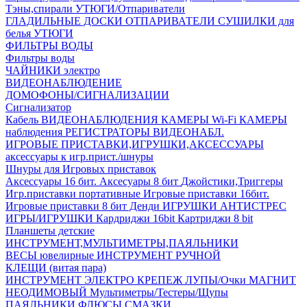
Тэны,спирали
УТЮГИ/Отпариватели
ГЛАДИЛЬНЫЕ ДОСКИ
ОТПАРИВАТЕЛИ
СУШИЛКИ для
белья
УТЮГИ
ФИЛЬТРЫ ВОДЫ
Фильтры воды
ЧАЙНИКИ электро
ВИДЕОНАБЛЮДЕНИЕ
ДОМОФОНЫ/СИГНАЛИЗАЦИИ
Сигнализатор
Кабель ВИДЕОНАБЛЮДЕНИЯ
КАМЕРЫ Wi-Fi
КАМЕРЫ
наблюдения
РЕГИСТРАТОРЫ ВИДЕОНАБЛ.
ИГРОВЫЕ ПРИСТАВКИ,ИГРУШКИ,АКСЕССУАРЫ
аксесcуары к игр.прист./шнуры
Шнуры для Игровых приставок
Аксессуары 16 бит.
Аксесуары 8 бит
Джойстики,Триггеры
Игр.приставки портативные
Игровые приставки 16бит.
Игровые приставки 8 бит Денди
ИГРУШКИ АНТИСТРЕС
ИГРЫ/ИГРУШКИ
Кардриджи 16bit
Картриджи 8 bit
Планшеты детские
ИНСТРУМЕНТ,МУЛЬТИМЕТРЫ,ПАЯЛЬНИКИ
ВЕСЫ ювелирные
ИНСТРУМЕНТ РУЧНОЙ
КЛЕЩИ (витая пара)
ИНСТРУМЕНТ ЭЛЕКТРО
КРЕПЕЖ
ЛУПЫ/Очки
МАГНИТ
НЕОДИМОВЫЙ
Мультиметры/Тестеры/Щупы
ПАЯЛЬНИКИ,ФЛЮСЫ,СМАЗКИ