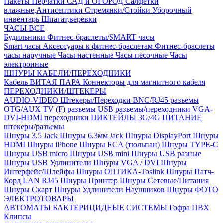
Пакеты
Перчатки
САД и ОГОРОД
Салфетки
влажные,Антисептики
Стремянки/Стойки
Уборочный
инвентарь
Шпагат,веревки
ЧАСЫ ВСЕ
Будильники
Фитнес-браслеты/SMART часы
Smart часы
Аксессуары к фитнес-браслетам
Фитнес-браслеты
часы наручные
Часы настенные
Часы песочные
Часы
электронные
ШНУРЫ КАБЕЛИ/ПЕРЕХОДНИКИ
Кабель ВИТАЯ ПАРА
Коннекторы для магнитного кабеля
ПЕРЕХОДНИКИ/ШТЕКЕРЫ
AUDIO-VIDEO Штекеры/Переходки
BNC/RJ45 разъемы
OTG/AUX
TV (F) разъемы
USB разъемы/переходники
VGA-
DVI-HDMI переходники
ПИКТЕЙЛЫ 3G/4G
ПИТАНИЕ
штекеры/разъемы
Шнуры 3.5 Jack
Шнуры 6.3мм Jack
Шнуры DisplayPort
Шнуры
HDMI
Шнуры iPhone
Шнуры RCA (тюльпан)
Шнуры TYPE-C
Шнуры USB micro
Шнуры USB mini
Шнуры USB разные
Шнуры USB Удлинители
Шнуры VGA / DVI
Шнуры
Интерфейс/Шлейфы
Шнуры ОПТИКА-Toslink
Шнуры Патч-
Корд LAN RJ45
Шнуры Принтер
Шнуры Сетевые/Питания
Шнуры Скарт
Шнуры Удлинители Наушников
Шнуры ФОТО
ЭЛЕКТРОТОВАРЫ
АВТОМАТЫ
БАКТЕРИЦИДНЫЕ СИСТЕМЫ
Гофра ПВХ
Клипсы