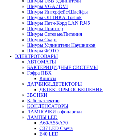
Шнуры USB Удлинители
Шнуры VGA / DVI
Шнуры Интерфейс/Шлейфы
Шнуры ОПТИКА-Toslink
Шнуры Патч-Корд LAN RJ45
Шнуры Принтер
Шнуры Сетевые/Питания
Шнуры Скарт
Шнуры Удлинители Наушников
Шнуры ФОТО
ЭЛЕКТРОТОВАРЫ
АВТОМАТЫ
БАКТЕРИЦИДНЫЕ СИСТЕМЫ
Гофра ПВХ
Клипсы
ДАТЧИКИ,ДЕТЕКТОРЫ
ДЕТЕКТОРЫ ОСВЕЩЕНИЯ
ЗВОНКИ
Кабель электро
КОНДЕНСАТОРЫ
ЛАМПОЧКИ в фонарики
ЛАМПЫ LED
A60/A55/A70
C37 LED Свеча
E40 LED