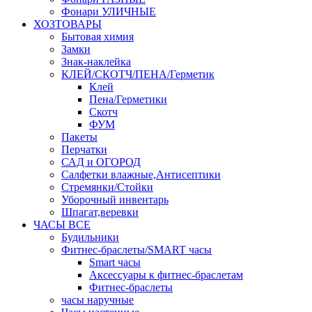
Фонари УЛИЧНЫЕ
ХОЗТОВАРЫ
Бытовая химия
Замки
Знак-наклейка
КЛЕЙ/СКОТЧ/ПЕНА/Герметик
Клей
Пена/Герметики
Скотч
ФУМ
Пакеты
Перчатки
САД и ОГОРОД
Салфетки влажные,Антисептики
Стремянки/Стойки
Уборочный инвентарь
Шпагат,веревки
ЧАСЫ ВСЕ
Будильники
Фитнес-браслеты/SMART часы
Smart часы
Аксессуары к фитнес-браслетам
Фитнес-браслеты
часы наручные