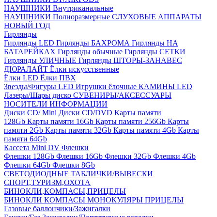
НАУШНИКИ Внутриканальные
НАУШНИКИ Полноразмерные
СЛУХОВЫЕ АППАРАТЫ
НОВЫЙ ГОД
Гирлянды
Гирлянды LED
Гирлянды БАХРОМА
Гирлянды НА
БАТАРЕЙКАХ
Гирлянды обычные
Гирлянды СЕТКИ
Гирлянды УЛИЧНЫЕ
Гирлянды ШТОРЫ-ЗАНАВЕС
ДЮРАЛАЙТ
Ёлки искусственные
Ёлки LED
Ёлки ПВХ
Звезды/Фигуры LED
Игрушки ёлочные
КАМИНЫ LED
Лазеры/Шары диско
СУВЕНИРЫ/АКСЕССУАРЫ
НОСИТЕЛИ ИНФОРМАЦИИ
Диски CD/ Mini
Диски CD/DVD
Карты памяти
128Gb
Карты памяти 16Gb
Карты памяти 256Gb
Карты
памяти 2Gb
Карты памяти 32Gb
Карты памяти 4Gb
Карты
памяти 64Gb
Кассета Mini DV
Флешки
Флешки 128Gb
Флешки 16Gb
Флешки 32Gb
Флешки 4Gb
Флешки 64Gb
Флешки 8Gb
СВЕТОДИОДНЫЕ ТАБЛИЧКИ/ВЫВЕСКИ
СПОРТ,ТУРИЗМ,ОХОТА
БИНОКЛИ,КОМПАСЫ,ПРИЦЕЛЫ
БИНОКЛИ
КОМПАСЫ
МОНОКУЛЯРЫ
ПРИЦЕЛЫ
Газовые баллончики/Зажигалки