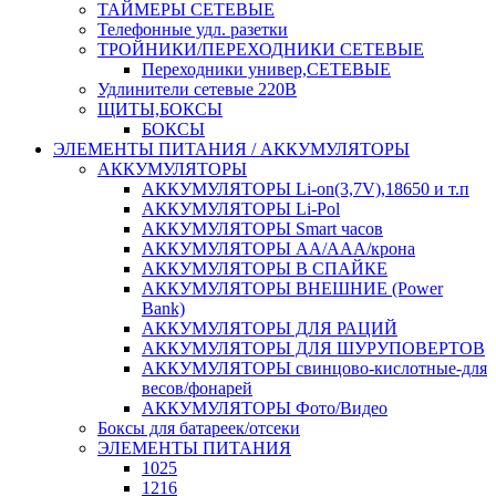
ТАЙМЕРЫ СЕТЕВЫЕ
Телефонные удл. разетки
ТРОЙНИКИ/ПЕРЕХОДНИКИ СЕТЕВЫЕ
Переходники универ,СЕТЕВЫЕ
Удлинители сетевые 220В
ЩИТЫ,БОКСЫ
БОКСЫ
ЭЛЕМЕНТЫ ПИТАНИЯ / АККУМУЛЯТОРЫ
АККУМУЛЯТОРЫ
АККУМУЛЯТОРЫ Li-on(3,7V),18650 и т.п
АККУМУЛЯТОРЫ Li-Pol
АККУМУЛЯТОРЫ Smart часов
АККУМУЛЯТОРЫ АА/ААА/крона
АККУМУЛЯТОРЫ В СПАЙКЕ
АККУМУЛЯТОРЫ ВНЕШНИЕ (Power
Bank)
АККУМУЛЯТОРЫ ДЛЯ РАЦИЙ
АККУМУЛЯТОРЫ ДЛЯ ШУРУПОВЕРТОВ
АККУМУЛЯТОРЫ свинцово-кислотные-для
весов/фонарей
АККУМУЛЯТОРЫ Фото/Видео
Боксы для батареек/отсеки
ЭЛЕМЕНТЫ ПИТАНИЯ
1025
1216