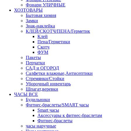
Фонари УЛИЧНЫЕ
ХОЗТОВАРЫ
Бытовая химия
Замки
Знак-наклейка
КЛЕЙ/СКОТЧ/ПЕНА/Герметик
Клей
Пена/Герметики
Скотч
ФУМ
Пакеты
Перчатки
САД и ОГОРОД
Салфетки влажные,Антисептики
Стремянки/Стойки
Уборочный инвентарь
Шпагат,веревки
ЧАСЫ ВСЕ
Будильники
Фитнес-браслеты/SMART часы
Smart часы
Аксессуары к фитнес-браслетам
Фитнес-браслеты
часы наручные