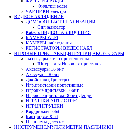
ФИЛЬТРЫ ВОДЫ
Фильтры воды
ЧАЙНИКИ электро
ВИДЕОНАБЛЮДЕНИЕ
ДОМОФОНЫ/СИГНАЛИЗАЦИИ
Сигнализатор
Кабель ВИДЕОНАБЛЮДЕНИЯ
КАМЕРЫ Wi-Fi
КАМЕРЫ наблюдения
РЕГИСТРАТОРЫ ВИДЕОНАБЛ.
ИГРОВЫЕ ПРИСТАВКИ,ИГРУШКИ,АКСЕССУАРЫ
аксесcуары к игр.прист./шнуры
Шнуры для Игровых приставок
Аксессуары 16 бит.
Аксесуары 8 бит
Джойстики,Триггеры
Игр.приставки портативные
Игровые приставки 16бит.
Игровые приставки 8 бит Денди
ИГРУШКИ АНТИСТРЕС
ИГРЫ/ИГРУШКИ
Кардриджи 16bit
Картриджи 8 bit
Планшеты детские
ИНСТРУМЕНТ,МУЛЬТИМЕТРЫ,ПАЯЛЬНИКИ