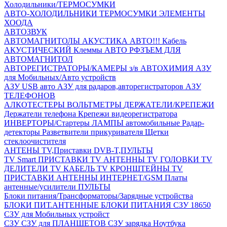
Холодильники/ТЕРМОСУМКИ
АВТО-ХОЛОДИЛЬНИКИ
ТЕРМОСУМКИ
ЭЛЕМЕНТЫ
ХООДА
АВТОЗВУК
АВТОМАГНИТОЛЫ
АКУСТИКА АВТО!!!
Кабель
АКУСТИЧЕСКИЙ
Клеммы АВТО
РФЗЪЕМ ДЛЯ
АВТОМАГНИТОЛ
АВТОРЕГИСТРАТОРЫ/КАМЕРЫ з/в
АВТОХИМИЯ
АЗУ
для Мобильных/Авто устройств
АЗУ USB авто
АЗУ для радаров,авторегистраторов
АЗУ
ТЕЛЕФОНОВ
АЛКОТЕСТЕРЫ
ВОЛЬТМЕТРЫ
ДЕРЖАТЕЛИ/КРЕПЕЖИ
Держатели телефона
Крепежи видеорегистратора
ИНВЕРТОРЫ/Стартеры
ЛАМПЫ автомобильные
Радар-
детекторы
Разветвители прикуривателя
Щетки
стеклоочистителя
АНТЕНЫ ТV,Приставки DVB-T,ПУЛЬТЫ
TV Smart ПРИСТАВКИ
TV АНТЕННЫ
TV ГОЛОВКИ
TV
ДЕЛИТЕЛИ
TV КАБЕЛЬ
TV КРОНШТЕЙНЫ
TV
ПРИСТАВКИ
АНТЕННЫ ИНТЕРНЕТ/GSM
Платы
антенные/усилители
ПУЛЬТЫ
Блоки питания/Трансформаторы/Зарядные устройства
БЛОКИ ПИТ.АНТЕННЫЕ
БЛОКИ ПИТАНИЯ
СЗУ 18650
СЗУ для Мобильных устройст
СЗУ
СЗУ для ПЛАНШЕТОВ
СЗУ зарядка Ноутбука