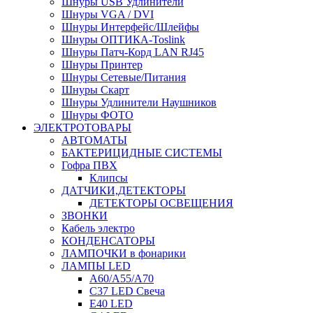
Шнуры USB Удлинители
Шнуры VGA / DVI
Шнуры Интерфейс/Шлейфы
Шнуры ОПТИКА-Toslink
Шнуры Патч-Корд LAN RJ45
Шнуры Принтер
Шнуры Сетевые/Питания
Шнуры Скарт
Шнуры Удлинители Наушников
Шнуры ФОТО
ЭЛЕКТРОТОВАРЫ
АВТОМАТЫ
БАКТЕРИЦИДНЫЕ СИСТЕМЫ
Гофра ПВХ
Клипсы
ДАТЧИКИ,ДЕТЕКТОРЫ
ДЕТЕКТОРЫ ОСВЕЩЕНИЯ
ЗВОНКИ
Кабель электро
КОНДЕНСАТОРЫ
ЛАМПОЧКИ в фонарики
ЛАМПЫ LED
A60/A55/A70
C37 LED Свеча
E40 LED