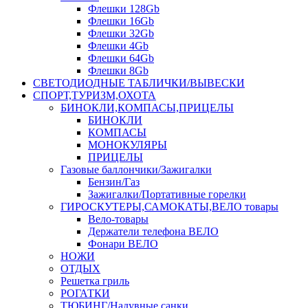
Флешки 128Gb
Флешки 16Gb
Флешки 32Gb
Флешки 4Gb
Флешки 64Gb
Флешки 8Gb
СВЕТОДИОДНЫЕ ТАБЛИЧКИ/ВЫВЕСКИ
СПОРТ,ТУРИЗМ,ОХОТА
БИНОКЛИ,КОМПАСЫ,ПРИЦЕЛЫ
БИНОКЛИ
КОМПАСЫ
МОНОКУЛЯРЫ
ПРИЦЕЛЫ
Газовые баллончики/Зажигалки
Бензин/Газ
Зажигалки/Портативные горелки
ГИРОСКУТЕРЫ,САМОКАТЫ,ВЕЛО товары
Вело-товары
Держатели телефона ВЕЛО
Фонари ВЕЛО
НОЖИ
ОТДЫХ
Решетка гриль
РОГАТКИ
ТЮБИНГ/Надувные санки