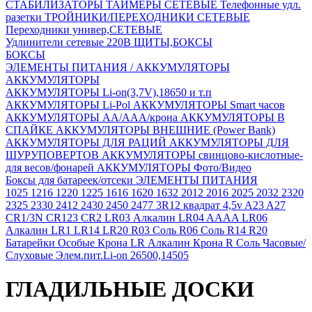
СТАБИЛИЗАТОРЫ
ТАЙМЕРЫ СЕТЕВЫЕ
Телефонные удл.
разетки
ТРОЙНИКИ/ПЕРЕХОДНИКИ СЕТЕВЫЕ
Переходники универ,СЕТЕВЫЕ
Удлинители сетевые 220В
ЩИТЫ,БОКСЫ
БОКСЫ
ЭЛЕМЕНТЫ ПИТАНИЯ / АККУМУЛЯТОРЫ
АККУМУЛЯТОРЫ
АККУМУЛЯТОРЫ Li-on(3,7V),18650 и т.п
АККУМУЛЯТОРЫ Li-Pol
АККУМУЛЯТОРЫ Smart часов
АККУМУЛЯТОРЫ АА/ААА/крона
АККУМУЛЯТОРЫ В
СПАЙКЕ
АККУМУЛЯТОРЫ ВНЕШНИЕ (Power Bank)
АККУМУЛЯТОРЫ ДЛЯ РАЦИЙ
АККУМУЛЯТОРЫ ДЛЯ
ШУРУПОВЕРТОВ
АККУМУЛЯТОРЫ свинцово-кислотные-
для весов/фонарей
АККУМУЛЯТОРЫ Фото/Видео
Боксы для батареек/отсеки
ЭЛЕМЕНТЫ ПИТАНИЯ
1025
1216
1220
1225
1616
1620
1632
2012
2016
2025
2032
2320
2325
2330
2412
2430
2450
2477
3R12 квадрат 4,5v
A23
A27
CR1/3N
CR123
CR2
LR03 Алкалин
LR04 AAAA
LR06
Алкалин
LR1
LR14
LR20
R03 Соль
R06 Соль
R14
R20
Батарейки Особые
Крона LR Алкалин
Крона R Соль
Часовые/
Слуховые
Элем.пит.Li-on 26500,14505
ГЛАДИЛЬНЫЕ ДОСКИ