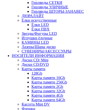
Гирлянды СЕТКИ
Гирлянды УЛИЧНЫЕ
Гирлянды ШТОРЫ-ЗАНАВЕС
ДЮРАЛАЙТ
Ёлки искусственные
Ёлки LED
Ёлки ПВХ
Звезды/Фигуры LED
Игрушки ёлочные
КАМИНЫ LED
Лазеры/Шары диско
СУВЕНИРЫ/АКСЕССУАРЫ
НОСИТЕЛИ ИНФОРМАЦИИ
Диски CD/ Mini
Диски CD/DVD
Карты памяти
128Gb
Карты памяти 16Gb
Карты памяти 256Gb
Карты памяти 2Gb
Карты памяти 32Gb
Карты памяти 4Gb
Карты памяти 64Gb
Кассета Mini DV
Флешки