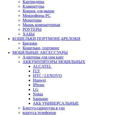
Картридеры
Клавиатуры
Коврик для мыши
Микрофоны PC
Мониторы
Мышь компьютерная
РОУТЕРЫ
ХАБЫ
КОШЕЛЬКИ,ПОРТМОНЕ,БРЕЛОКИ
Брелоки
Кошельки, портмоне
МОБИЛЬНЫЕ АКСЕССУАРЫ
Адаптеры для сим карт
АККУМУЛЯТОРЫ МОБИЛЬНЫХ
ALCATEL
FLY
HTC / LENOVO
Huawei
IPhone
LG
Nokia
Samsung
АКБ УНИВЕРСАЛЬНЫЕ
Блютуз-гарнитура в ухо
корпуса телефонов