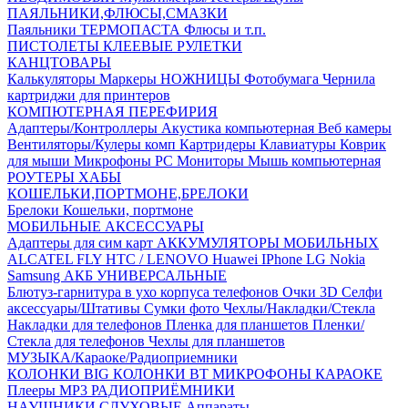
ПАЯЛЬНИКИ,ФЛЮСЫ,СМАЗКИ
Паяльники
ТЕРМОПАСТА
Флюсы и т.п.
ПИСТОЛЕТЫ КЛЕЕВЫЕ
РУЛЕТКИ
КАНЦТОВАРЫ
Калькуляторы
Маркеры
НОЖНИЦЫ
Фотобумага
Чернила
картриджи для принтеров
КОМПЮТЕРНАЯ ПЕРЕФИРИЯ
Адаптеры/Контроллеры
Акустика компьютерная
Веб камеры
Вентиляторы/Кулеры комп
Картридеры
Клавиатуры
Коврик
для мыши
Микрофоны PC
Мониторы
Мышь компьютерная
РОУТЕРЫ
ХАБЫ
КОШЕЛЬКИ,ПОРТМОНЕ,БРЕЛОКИ
Брелоки
Кошельки, портмоне
МОБИЛЬНЫЕ АКСЕССУАРЫ
Адаптеры для сим карт
АККУМУЛЯТОРЫ МОБИЛЬНЫХ
ALCATEL
FLY
HTC / LENOVO
Huawei
IPhone
LG
Nokia
Samsung
АКБ УНИВЕРСАЛЬНЫЕ
Блютуз-гарнитура в ухо
корпуса телефонов
Очки 3D
Селфи
аксессуары/Штативы
Сумки фото
Чехлы/Накладки/Стекла
Накладки для телефонов
Пленка для планшетов
Пленки/
Стекла для телефонов
Чехлы для планшетов
МУЗЫКА/Караоке/Радиоприемники
КОЛОНКИ BIG
КОЛОНКИ BT
МИКРОФОНЫ КАРАОКЕ
Плееры MP3
РАДИОПРИЁМНИКИ
НАУШНИКИ,СЛУХОВЫЕ Аппараты