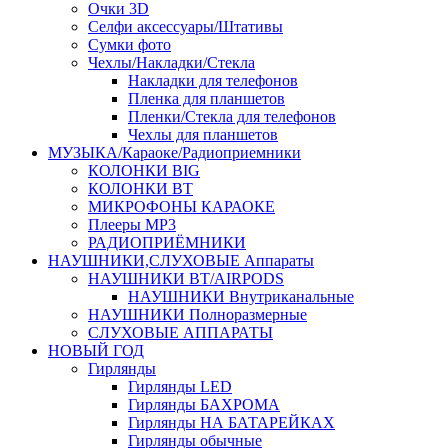
Очки 3D
Селфи аксессуары/Штативы
Сумки фото
Чехлы/Накладки/Стекла
Накладки для телефонов
Пленка для планшетов
Пленки/Стекла для телефонов
Чехлы для планшетов
МУЗЫКА/Караоке/Радиоприемники
КОЛОНКИ BIG
КОЛОНКИ BT
МИКРОФОНЫ КАРАОКЕ
Плееры MP3
РАДИОПРИЁМНИКИ
НАУШНИКИ,СЛУХОВЫЕ Аппараты
НАУШНИКИ BT/AIRPODS
НАУШНИКИ Внутриканальные
НАУШНИКИ Полноразмерные
СЛУХОВЫЕ АППАРАТЫ
НОВЫЙ ГОД
Гирлянды
Гирлянды LED
Гирлянды БАХРОМА
Гирлянды НА БАТАРЕЙКАХ
Гирлянды обычные