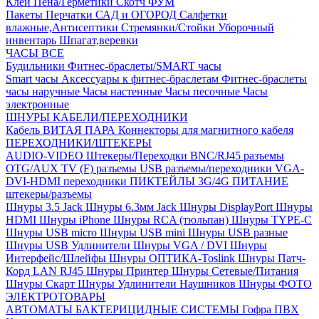
Клей
Пена/Герметики
Скотч
ФУМ
Пакеты
Перчатки
САД и ОГОРОД
Салфетки
влажные,Антисептики
Стремянки/Стойки
Уборочный
инвентарь
Шпагат,веревки
ЧАСЫ ВСЕ
Будильники
Фитнес-браслеты/SMART часы
Smart часы
Аксессуары к фитнес-браслетам
Фитнес-браслеты
часы наручные
Часы настенные
Часы песочные
Часы
электронные
ШНУРЫ КАБЕЛИ/ПЕРЕХОДНИКИ
Кабель ВИТАЯ ПАРА
Коннекторы для магнитного кабеля
ПЕРЕХОДНИКИ/ШТЕКЕРЫ
AUDIO-VIDEO Штекеры/Переходки
BNC/RJ45 разъемы
OTG/AUX
TV (F) разъемы
USB разъемы/переходники
VGA-
DVI-HDMI переходники
ПИКТЕЙЛЫ 3G/4G
ПИТАНИЕ
штекеры/разъемы
Шнуры 3.5 Jack
Шнуры 6.3мм Jack
Шнуры DisplayPort
Шнуры
HDMI
Шнуры iPhone
Шнуры RCA (тюльпан)
Шнуры TYPE-C
Шнуры USB micro
Шнуры USB mini
Шнуры USB разные
Шнуры USB Удлинители
Шнуры VGA / DVI
Шнуры
Интерфейс/Шлейфы
Шнуры ОПТИКА-Toslink
Шнуры Патч-
Корд LAN RJ45
Шнуры Принтер
Шнуры Сетевые/Питания
Шнуры Скарт
Шнуры Удлинители Наушников
Шнуры ФОТО
ЭЛЕКТРОТОВАРЫ
АВТОМАТЫ
БАКТЕРИЦИДНЫЕ СИСТЕМЫ
Гофра ПВХ