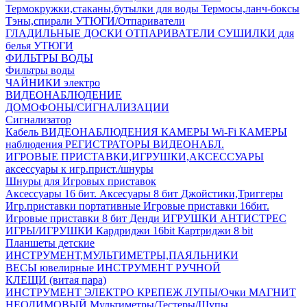
Термокружки,стаканы,бутылки для воды
Термосы,ланч-боксы
Тэны,спирали
УТЮГИ/Отпариватели
ГЛАДИЛЬНЫЕ ДОСКИ
ОТПАРИВАТЕЛИ
СУШИЛКИ для
белья
УТЮГИ
ФИЛЬТРЫ ВОДЫ
Фильтры воды
ЧАЙНИКИ электро
ВИДЕОНАБЛЮДЕНИЕ
ДОМОФОНЫ/СИГНАЛИЗАЦИИ
Сигнализатор
Кабель ВИДЕОНАБЛЮДЕНИЯ
КАМЕРЫ Wi-Fi
КАМЕРЫ
наблюдения
РЕГИСТРАТОРЫ ВИДЕОНАБЛ.
ИГРОВЫЕ ПРИСТАВКИ,ИГРУШКИ,АКСЕССУАРЫ
аксесcуары к игр.прист./шнуры
Шнуры для Игровых приставок
Аксессуары 16 бит.
Аксесуары 8 бит
Джойстики,Триггеры
Игр.приставки портативные
Игровые приставки 16бит.
Игровые приставки 8 бит Денди
ИГРУШКИ АНТИСТРЕС
ИГРЫ/ИГРУШКИ
Кардриджи 16bit
Картриджи 8 bit
Планшеты детские
ИНСТРУМЕНТ,МУЛЬТИМЕТРЫ,ПАЯЛЬНИКИ
ВЕСЫ ювелирные
ИНСТРУМЕНТ РУЧНОЙ
КЛЕЩИ (витая пара)
ИНСТРУМЕНТ ЭЛЕКТРО
КРЕПЕЖ
ЛУПЫ/Очки
МАГНИТ
НЕОДИМОВЫЙ
Мультиметры/Тестеры/Щупы