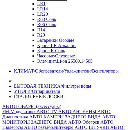
LR1
LR14
LR20
R03 Соль
R06 Соль
R14
R20
Батарейки Особые
Крона LR Алкалин
Крона R Соль
Часовые/Слуховые
Элем.пит.Li-on 26500,14505
КЛИМАТ/Обогреватели/Увлажнители/Вентиляторы
БЫТОВАЯ ТЕХНИКА/Фильтры воды
УТЮГИ/Отпариватели
ГЛАДИЛЬНЫЕ ДОСКИ
АВТОТОВАРЫ (аксессуары)
FM-Модуляторы
АВТО TV
АВТО АНТЕННЫ
АВТО
Диагностика
АВТО КАМЕРЫ ЗАДНЕГО ВИДА
АВТО
МОНИТОРЫ ЗАДНЕГО ВИДА
АВТО Обогрев
АВТО
Пылесосы
АВТО разъемы/штекеры
АВТО ШТУЧКИ
АВТО-