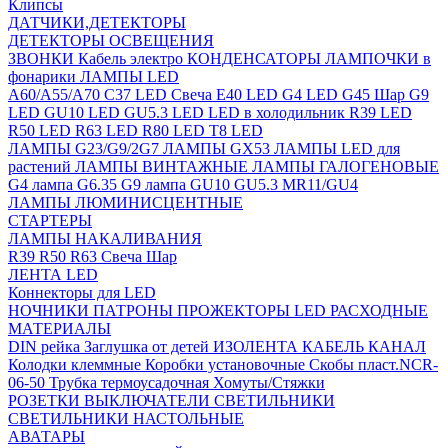
Клипсы
ДАТЧИКИ,ДЕТЕКТОРЫ
ДЕТЕКТОРЫ ОСВЕЩЕНИЯ
ЗВОНКИ
Кабель электро
КОНДЕНСАТОРЫ
ЛАМПОЧКИ в
фонарики
ЛАМПЫ LED
A60/A55/A70
C37 LED Свеча
E40 LED
G4 LED
G45 Шар
G9
LED
GU10 LED
GU5.3 LED
LED в холодильник
R39 LED
R50 LED
R63 LED
R80 LED
T8 LED
ЛАМПЫ G23/G9/2G7
ЛАМПЫ GX53
ЛАМПЫ LED для
растений
ЛАМПЫ ВИНТАЖНЫЕ
ЛАМПЫ ГАЛОГЕНОВЫЕ
G4 лампа
G6.35
G9 лампа
GU10
GU5.3
MR11/GU4
ЛАМПЫ ЛЮМИНИСЦЕНТНЫЕ
СТАРТЕРЫ
ЛАМПЫ НАКАЛИВАНИЯ
R39
R50
R63
Свеча
Шар
ЛЕНТА LED
Коннекторы для LED
НОЧНИКИ
ПАТРОНЫ
ПРОЖЕКТОРЫ LED
РАСХОДНЫЕ
МАТЕРИАЛЫ
DIN рейка
Заглушка от детей
ИЗОЛЕНТА
КАБЕЛЬ КАНАЛ
Колодки клеммные
Коробки установочные
Скобы пласт.NCR-
06-50
Трубка термоусадочная
Хомуты/Стяжки
РОЗЕТКИ ВЫКЛЮЧАТЕЛИ
СВЕТИЛЬНИКИ
СВЕТИЛЬНИКИ НАСТОЛЬНЫЕ
АВАТАРЫ