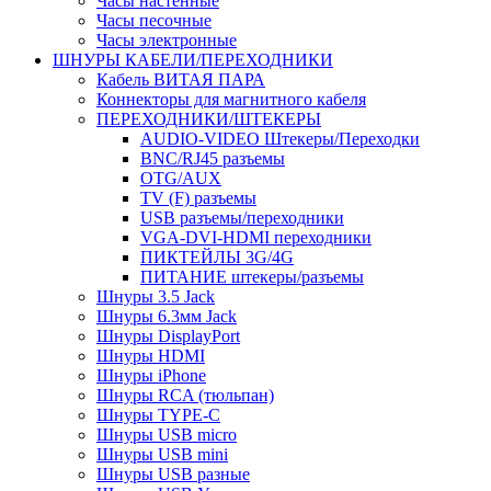
Часы настенные
Часы песочные
Часы электронные
ШНУРЫ КАБЕЛИ/ПЕРЕХОДНИКИ
Кабель ВИТАЯ ПАРА
Коннекторы для магнитного кабеля
ПЕРЕХОДНИКИ/ШТЕКЕРЫ
AUDIO-VIDEO Штекеры/Переходки
BNC/RJ45 разъемы
OTG/AUX
TV (F) разъемы
USB разъемы/переходники
VGA-DVI-HDMI переходники
ПИКТЕЙЛЫ 3G/4G
ПИТАНИЕ штекеры/разъемы
Шнуры 3.5 Jack
Шнуры 6.3мм Jack
Шнуры DisplayPort
Шнуры HDMI
Шнуры iPhone
Шнуры RCA (тюльпан)
Шнуры TYPE-C
Шнуры USB micro
Шнуры USB mini
Шнуры USB разные