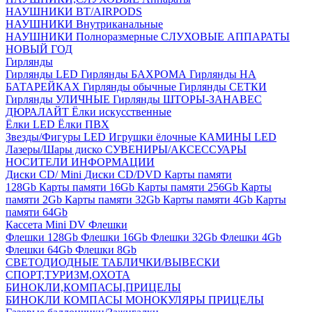
НАУШНИКИ BT/AIRPODS
НАУШНИКИ Внутриканальные
НАУШНИКИ Полноразмерные
СЛУХОВЫЕ АППАРАТЫ
НОВЫЙ ГОД
Гирлянды
Гирлянды LED
Гирлянды БАХРОМА
Гирлянды НА
БАТАРЕЙКАХ
Гирлянды обычные
Гирлянды СЕТКИ
Гирлянды УЛИЧНЫЕ
Гирлянды ШТОРЫ-ЗАНАВЕС
ДЮРАЛАЙТ
Ёлки искусственные
Ёлки LED
Ёлки ПВХ
Звезды/Фигуры LED
Игрушки ёлочные
КАМИНЫ LED
Лазеры/Шары диско
СУВЕНИРЫ/АКСЕССУАРЫ
НОСИТЕЛИ ИНФОРМАЦИИ
Диски CD/ Mini
Диски CD/DVD
Карты памяти
128Gb
Карты памяти 16Gb
Карты памяти 256Gb
Карты
памяти 2Gb
Карты памяти 32Gb
Карты памяти 4Gb
Карты
памяти 64Gb
Кассета Mini DV
Флешки
Флешки 128Gb
Флешки 16Gb
Флешки 32Gb
Флешки 4Gb
Флешки 64Gb
Флешки 8Gb
СВЕТОДИОДНЫЕ ТАБЛИЧКИ/ВЫВЕСКИ
СПОРТ,ТУРИЗМ,ОХОТА
БИНОКЛИ,КОМПАСЫ,ПРИЦЕЛЫ
БИНОКЛИ
КОМПАСЫ
МОНОКУЛЯРЫ
ПРИЦЕЛЫ