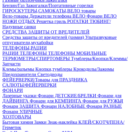
Газовые баллончики/Зажигалки
Бензин/Газ
Зажигалки/Портативные горелки
ГИРОСКУТЕРЫ,САМОКАТЫ,ВЕЛО товары
Вело-товары
Держатели телефона ВЕЛО
Фонари ВЕЛО
НОЖИ
ОТДЫХ
Решетка гриль
РОГАТКИ
ТЮБИНГ/
Надувные санки
СРЕДСТВА ЗАЩИТЫ ОТ ВРЕДИТЕЛЕЙ
Средства защиты от вредителей (химия)
Ультразвуковые
отпугиватели,мухабойки
ТЕЛЕФОНЫ,РАЦИИ
РАЦИИ
ТЕЛЕФОНЫ
ТЕЛЕФОНЫ МОБИЛЬНЫЕ
ТЕРМОМЕТРЫ/СПИРТОМЕРЫ
Тумблеры/Кнопки/Клеммы/
Запчасти
Клемы/разъемы
Кнопки,тумблеры
Крокодилы/Зажимы
Предохранители
Светодиоды
ФЕЙЕРВЕРКИ/Товары для ПРАЗДНИКА
САЛЮТЫ/ФЕЙЕРВЕРКИ
ФОНАРИ
Лазерные указки
Фонари ДЕТСКИЕ/БРЕЛКИ
Фонари для
ДАЙВИНГА
Фонари для КЕМПИНГА
Фонари для РУЖЬЯ
Фонари ЗАЩИТА
Фонари НАЛОБНЫЕ
Фонари РАЗНЫЕ
Фонари УЛИЧНЫЕ
ХОЗТОВАРЫ
Бытовая химия
Замки
Знак-наклейка
КЛЕЙ/СКОТЧ/ПЕНА/
Герметик