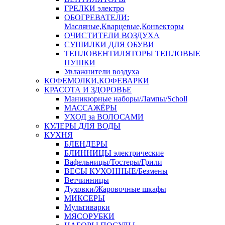
ГРЕЛКИ электро
ОБОГРЕВАТЕЛИ:
Масляные,Кварцевые,Конвекторы
ОЧИСТИТЕЛИ ВОЗДУХА
СУШИЛКИ ДЛЯ ОБУВИ
ТЕПЛОВЕНТИЛЯТОРЫ ТЕПЛОВЫЕ
ПУШКИ
Увлажнители воздуха
КОФЕМОЛКИ,КОФЕВАРКИ
КРАСОТА И ЗДОРОВЬЕ
Маникюрные наборы/Лампы/Scholl
МАССАЖЁРЫ
УХОД за ВОЛОСАМИ
КУЛЕРЫ ДЛЯ ВОДЫ
КУХНЯ
БЛЕНДЕРЫ
БЛИННИЦЫ электрические
Вафельницы/Тостеры/Грили
ВЕСЫ КУХОННЫЕ/Безмены
Ветчинницы
Духовки/Жаровочные шкафы
МИКСЕРЫ
Мультиварки
МЯСОРУБКИ