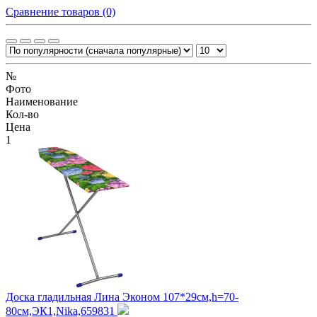
Сравнение товаров (0)
№
Фото
Наименование
Кол-во
Цена
1
Доска гладильная Лина Эконом 107*29см,h=70-
80см,ЭК1,Nika,659831