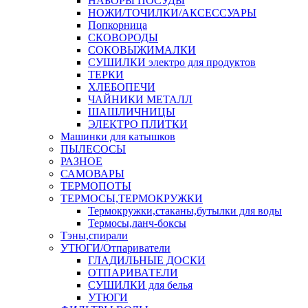
НАБОРЫ ПОСУДЫ
НОЖИ/ТОЧИЛКИ/АКСЕССУАРЫ
Попкорница
СКОВОРОДЫ
СОКОВЫЖИМАЛКИ
СУШИЛКИ электро для продуктов
ТЕРКИ
ХЛЕБОПЕЧИ
ЧАЙНИКИ МЕТАЛЛ
ШАШЛИЧНИЦЫ
ЭЛЕКТРО ПЛИТКИ
Машинки для катышков
ПЫЛЕСОСЫ
РАЗНОЕ
САМОВАРЫ
ТЕРМОПОТЫ
ТЕРМОСЫ,ТЕРМОКРУЖКИ
Термокружки,стаканы,бутылки для воды
Термосы,ланч-боксы
Тэны,спирали
УТЮГИ/Отпариватели
ГЛАДИЛЬНЫЕ ДОСКИ
ОТПАРИВАТЕЛИ
СУШИЛКИ для белья
УТЮГИ